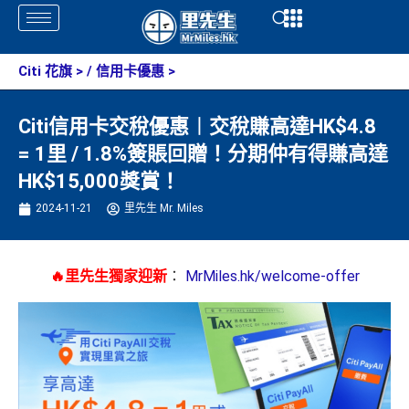
Skip
Open
Open
to
content
Citi 花旗
> /
信用卡優惠
>
Citi信用卡交稅優惠︱交稅賺高達HK$4.8
= 1里 / 1.8%簽賬回贈！分期仲有得賺高達
HK$15,000獎賞！
2024-11-21
里先生 Mr. Miles
🔥里先生獨家迎新
：
MrMiles.hk/welcome-offer