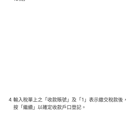
不會特別註明。
Disclaimer: At MrMiles, we strive to keep
our information accurate and up to date. This information
may be different than what you see when you visit a finan
cial institution, service provider or specific product’s site. F
or any discrepancy in product information, please refer to t
he financial institution’s website for the most updated versi
on. All financial products and services are presented witho
ut warranty. Additionally, this site may be compensated thr
ough third party advertisers. However, the results of our c
omparison tools which are not marked as sponsored are a
lways based on objective analysis first.
查看更多信用卡詳情及分析...
輸入稅單上之「
收款賬號
」及「
1
」表示繳交稅款後，
按「
繼續
」以確定收款戶口登記。