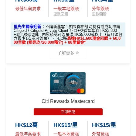
-form
on. All financial products and services are presented witho
無得儲里數 (Sorry，我知off-topic但對我嚟講真係)
最低年薪要求
一般本地簽賬
外幣簽賬
逢星期一簽賬（除左HKTVmall之外)都有5倍積分，現
Citi新客發卡後首2個月內累積認可簽賬滿HK$5,000或
ut warranty. Additionally, this site may be compensated thr
里數回贈
里數回贈
金回贈可以上到2%
用The Club積分回贈比較局限性大
以上（每月最少簽一次）可獲取
HK$1,600現金回贈
ough third party advertisers. However, the results of our c
里先生獨家迎新
：不論新舊客！如果你申請時持有或成功申請
omparison tools which are not marked as sponsored are a
❎缺點
學生信用卡
：
首3個月內累積認可簽賬滿HK$1,000或
Citigold / Citigold Private Client 戶口+交首年年費HK$3,800
lways based on objective analysis first.
+發卡後首2個月內累積認可簽賬滿HK$5,000或以上（每月須包
以上，賺
HK$300現金回贈
含最少1次認可簽賬），可以賺
高達HK$1,600現金回贈 + 60,0
免責聲明：里先生努力保持信息準確。
若
任何信息與你到
00里數 (相等於720,000積分) + 88里賞金*
基本回贈只要0.4%，比起其他現金回贈信用卡少，唔
*38新會員+成功批卡派出50額外里賞金。每1里賞金 ≈ HK
訪之金融機構、
服務供應商或特定產品網站有所出入，
所
了解更多
太吸引
$1，可兌換FPS轉數快回贈！詳情
MrMiles.hk/mmcredit
有金融產品和服務均以他們作準，
請參閱
相關
金融機構的
Citi PremierMiles信用卡迎新條件及
冷河
雖然逢星期一有5倍分，但每月積分上限為50,000，啫
網站為產品資訊的最更新版本。
本網站產品之比較結果建
期
喺如果all in星期一2%簽賬回贈嘅話，簽HK$10,000就
基
於
客觀分析，
因此就算獲第三方廣告客戶贊助，我們並
🎁
迎新禮遇
"
"
會簽爆
不會特別註明。
Disclaimer: At MrMiles, we strive to keep
獎賞於完成簽賬條件後5個曆月內自動存入至認可信用
高達60,000迎新里數
our information accurate and up to date. This information
卡戶口
may be different than what you see when you visit a finan
查看更多信用卡詳情及分析...
優惠期：
2026年7月1日至9月30日
Citi新客 ＝ 過去12個月內沒有取消或持有過任何Citiba
cial institution, service provider or specific product’s site. F
Citi Rewards Mastercard
nk信用卡
or any discrepancy in product information, please refer to t
立即申請:
MrMiles.hk/citi-apply
立即申請
he financial institution’s website for the most updated versi
用PayMe/Alipay等電子錢包增值都計迎新，不過要留
申請完填Form賺多88里賞金*
MrMiles.hk/citi-pre
查看更多信用卡詳情及分析...
on. All financial products and services are presented witho
意手續費
HK$12萬
HK$15/里
HK$15/里
stige-form
ut warranty. Additionally, this site may be compensated thr
最低年薪要求
一般本地簽賬
外幣簽賬
不論新舊客！如果你申請時持有或成功申請Citigold / C