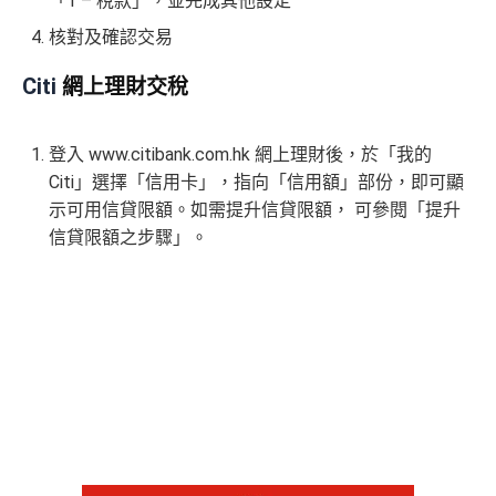
「1 – 稅款」，並完成其他設定
積分無限期，儲夠先換里數，減低平均手續費
✅
優點
our information accurate and up to date. This information
核對及確認交易
年薪唔夠申請Citibank高級卡既話申請Citi Rewards食
may be different than what you see when you visit a finan
迎新
cial institution, service provider or specific product’s site. F
Citi
網上理財交稅
預訂任何酒店預訂4晚免1晚*
or any discrepancy in product information, please refer to t
持續地都有
Citi信用卡優惠
每年肯俾年費可拎返240,000積分
he financial institution’s website for the most updated versi
登入 www.citibank.com.hk 網上理財後，於「
我的
❎
缺點
on. All financial products and services are presented witho
PayMe
/
支付寶HK
/
Wechat Pay
都有無上限$6=1里
Citi
」選擇「信用卡」，指向「
信用額
」部份，即可顯
ut warranty. Additionally, this site may be compensated thr
平日簽賬無上限$6=1里
ough third party advertisers. However, the results of our c
示可用信貸限額。如需提升信貸限額， 可參閱「
提升
有轉換里數手續費上限HK$300(每5,000里收HK$50)
年資獎賞高達30%
omparison tools which are not marked as sponsored are a
信貸限額之步驟
」。
只係購物及娛樂簽賬類別時先抵用，其他本地簽賬得H
有送Priority Pass可以無限次入
機場Lounge
lways based on objective analysis first.
K$15=1 Avios/Asia Miles
免費旅遊保險，另外仲有購物保障及網絡購物綜合保
查看更多信用卡詳情及分析...
DCC無積分
港元支付海外商戶(如Expedia)無1%
CBF手續費
但都
無積分
可以玩到酒店積分計劃！
免責聲明：里先生努力保持信息準確。
若
任何信息與你到
Citibank積分
無限期
訪之金融機構、
服務供應商或特定產品網站有所出入，
所
兌換里數酒店積分免手續費
有金融產品和服務均以他們作準，
請參閱
相關
金融機構的
• 香港瑰麗酒店住宿，餐飲及生日餐飲禮遇
網站為產品資訊的最更新版本。
本網站產品之比較結果建