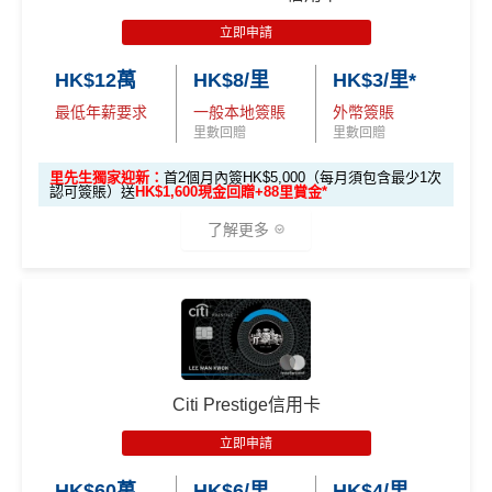
cial institution, service provider or specific product’s site. F
簽賬）賺
HK$1,600 現金回贈
意手續費
❎
缺點
立即申請
or any discrepancy in product information, please refer to t
學生信用卡
：
首3個月內累積認可簽賬滿HK$1,000或
✅
優點
he financial institution’s website for the most updated versi
HK$12萬
HK$8/里
HK$3/里*
以上，賺
HK$300現金回贈
DCC無積分→里先生
DCC
解說
on. All financial products and services are presented witho
最低年薪要求
一般本地簽賬
外幣簽賬
ut warranty. Additionally, this site may be compensated thr
ebanking網上繳費無回贈 (→
交水電煤信用卡串較
)
*38新會員+成功批卡派出50額外里賞金。每1里賞金 ≈ HK
里數回贈
里數回贈
透過自動轉賬支付1O1O、csl、網上行及Now TV的賬
ough third party advertisers. However, the results of our c
$1，可兌換FPS轉數快回贈！詳情
MrMiles.hk/mmcredit
單可賺取
高達4% Club積分回贈
omparison tools which are not marked as sponsored are a
里先生獨家迎新：
首2個月內簽HK$5,000（每月須包含最少1次
Citi HKTVmall信用卡
迎新條件及
冷河期
認可簽賬）送
HK$1,600現金回贈+88里賞金*
於Club Shopping (
https://shop.theclub.com.hk/
或Club
lways based on objective analysis first.
免責聲明：里先生努力保持信息準確。
若
任何信息與你到
Shopping應用程式)簽賬可賺取
高達3%＋1%Club積分
獎賞於完成簽賬條件後5個曆月內自動存入至認可信用
了解更多
查看更多信用卡詳情及分析...
訪之金融機構、
服務供應商或特定產品網站有所出入，
所
回贈
卡戶口
有金融產品和服務均以他們作準，
請參閱
相關
金融機構的
指定商戶
高達4%簽賬回贈
，當中有Klook、CircleK、C
Citi新客 ＝ 過去12個月內沒有取消或持有過任何Citiba
網站為產品資訊的最更新版本。
本網站產品之比較結果建
🎁
迎新禮遇
SL、麥當勞
nk信用卡
基
於
客觀分析，
因此就算獲第三方廣告客戶贊助，我們並
回贈上限為1,500 Club 積分
用PayMe/Alipay等電子錢包增值都計迎新，不過要留
不會特別註明。
Disclaimer: At MrMiles, we strive to keep
優惠期：2026年7月1日至9月30日
意手續費
our information accurate and up to date. This information
達到上限1,500 Club 積分後，持卡人仍可在合資格簽
批卡限期：2026年10月31日
Citi Prestige信用卡
may be different than what you see when you visit a finan
賬中賺取
無上限1% Club 積分回贈
✅優點
cial institution, service provider or specific product’s site. F
立即申請:
MrMiles.hk/citi-pm-apply
立即申請
❎
缺點
or any discrepancy in product information, please refer to t
申請完填Form賺多88里賞金*:
MrMiles.hk/citi-pm
he financial institution’s website for the most updated versi
逢星期四喺HKTVmall買嘢會有95折！
HK$60萬
HK$6/里
HK$4/里