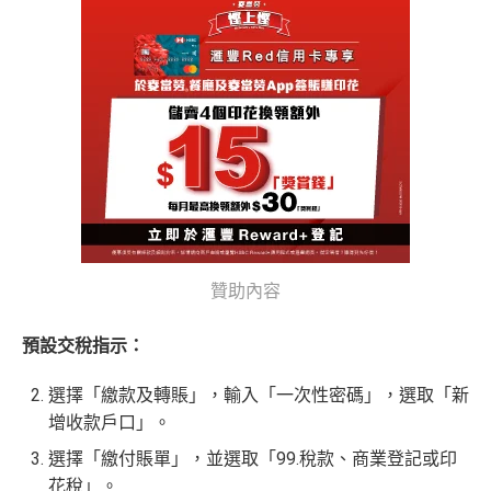
• Citi Prestige禮賓部，幫你搞掂餐廳、酒店預訂
基
於
客觀分析，
因此就算獲第三方廣告客戶贊助，我們並
• 獨家本地米芝蓮官方美饌禮遇，享高達八折餐飲優惠
不會特別註明。
Disclaimer: At MrMiles, we strive to keep
• 世界各地指定的高爾夫球場免果嶺費
our information accurate and up to date. This information
may be different than what you see when you visit a finan
❎
缺點
cial institution, service provider or specific product’s site. F
or any discrepancy in product information, please refer to t
he financial institution’s website for the most updated versi
年薪要求高，要HK$600,000
on. All financial products and services are presented witho
年費無得走HK$3,800，不過有里數收返，都夠去一轉
ut warranty. Additionally, this site may be compensated thr
贊助內容
東京或首爾
ough third party advertisers. However, the results of our c
CBF/DCC無積分
omparison tools which are not marked as sponsored are a
預設交稅指示：
lways based on objective analysis first.
選擇「
繳款及轉賬
」，輸入「
一次性密碼
」，選取「
新
查看更多信用卡詳情及分析...
免責聲明：里先生努力保持信息準確。
若
任何信息與你到
增收款戶口
」。
訪之金融機構、
服務供應商或特定產品網站有所出入，
所
選擇「
繳付賬單
」，並選取「
99.稅款、商業登記或印
有金融產品和服務均以他們作準，
請參閱
相關
金融機構的
花稅
」。
網站為產品資訊的最更新版本。
本網站產品之比較結果建
基
於
客觀分析，
因此就算獲第三方廣告客戶贊助，我們並