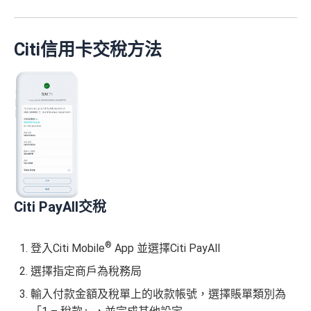
$5,000或以上（每月須包含最少1次
可簽賬滿HK$5,000或以上（每月須包含最少1次認可
金回贈
Citibank積分
無限期
認可簽賬）
簽賬）賺
HK$1,600 現金回贈
訂酒店有得用Citi獨家code：
Expedia 酒店折扣代碼
//
A
Citi信用卡交稅方法
學生信用卡
：
首3個月內累積認可簽賬滿HK$1,000或
goda 酒店折扣代碼
Citi Prestige Card 迎新得分及同時所得基本積
以上，賺
75,000積分
分
❎
缺點
*38新會員+成功批卡派出50額外里賞金。每1里賞金 ≈ HK
如果唔怕麻煩其實應該開咗個 Citigold / Citigold Private
$1，可兌換FPS轉數快回贈！詳情
MrMiles.hk/mmcredit
Client 戶口先申請Citi Prestige，比冇戶口嘅人
賺多一
Citi Rewards
迎新
條件及
冷河期
無特別優惠時正常本地簽賬得HK$8 = 1 Avios/Asia Mil
倍迎新
：
30,000
里數
(相等於360,000
積分
) > 60,000
里
es
獎賞於完成簽賬條件後5個曆月內自動存入至認可信用
數
(相等於720,000
積分
)
DCC無積分
卡戶口
迎新
條件及
冷河期
Citi新客 ＝ 過去12個月內沒有取消或持有過任何Citiba
Citi PayAll交稅
nk信用卡
可以拎咗Citibank其他信用卡先再拎呢張Citi Prestige，
免責聲明：里先生努力保持信息準確。
若
任何信息與你到
因為拎咗其他卡可以食咗迎新先，之後先俾年費出呢
用PayMe/Alipay等電子錢包增值都計迎新，不過要留
訪之金融機構、
服務供應商或特定產品網站有所出入，
所
張卡(如果先拎Citi Prestige再拎Citi PM，咁Citi PM會
®
登入Citi Mobile
App 並選擇Citi PayAll
意手續費
有金融產品和服務均以他們作準，
請參閱
相關
金融機構的
無迎新)
選擇指定商戶為稅務局
網站為產品資訊的最更新版本。
本網站產品之比較結果建
✅
優點
*38新會員+成功批卡派出50額外里賞金。每1里賞金 ≈ HK
基
於
客觀分析，
因此就算獲第三方廣告客戶贊助，我們並
輸入付款金額及稅單上的收款帳號，選擇賬單類別為
$1，可兌換FPS轉數快回贈！詳情
MrMiles.hk/mmcredit
不會特別註明。
Disclaimer: At MrMiles, we strive to keep