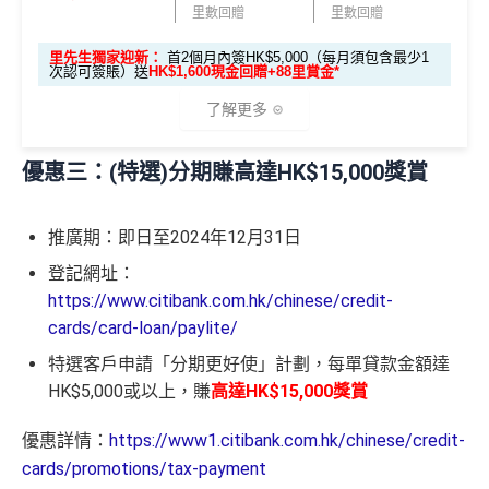
✅
優點
ough third party advertisers. However, the results of our c
里數回贈
里數回贈
itigold Private Client 戶口+交首年年費HK$3,800，先賺
omparison tools which are not marked as sponsored are a
60,000里數 (相等於720,000積分)
，換到
雙人日本來回
lways based on objective analysis first.
里先生獨家迎新：
首2個月內簽HK$5,000（每月須包含最少1
一年可以免費用12次香港Plaza Premium Lounge (用
次認可簽賬）送
HK$1,600現金回贈+88里賞金*
經濟艙機票
！
另外，
發卡後首2個月內累積認可簽賬
查看更多信用卡詳情及分析...
嚟俾人入都得，之後可以用PayMe/AlipayHK增值當中
滿HK$5,000或以上（每月須包含最少1次認可簽
了解更多
HK$2,000→
PayMe攻略
) 或→
其他可入之貴賓室清單
賬），可以賺
高達H
K$1,600
現金回贈
！
當月月結單簽賬(包括本地海外全包)滿HK$20,000，所
優惠三：(特選)分期賺高達HK$15,000獎賞
🎁
迎新禮遇
有海外簽帳(包括海外網上)都變HK$3 = 1 里(
電子銀包
條件
里數獎賞
都加埋落去睇夠唔夠HK$20,000
)
推廣期：即日至2024年12月31日
包全家免費旅遊保險(需要用Citi PM找付機票費用，換
優惠期：
2026年7月1日至9月30日
30,000里數
機票俾稅都得)，個旅遊保障包括埋遺失行李，旅程延
登記網址：
立即申請:
MrMiles.hk/citi-apply
不論新舊客，成功申請及交首年年費
(相等於360,0
誤等，部份高危活動都無列入不受保如40米深以內潛
https://www.citibank.com.hk/chinese/credit-
00積分)
申請完填Form賺多88里賞金*:
水、滑雪、跳傘
cards/card-loan/paylite/
MrMiles.hk/citi-rewards-mc-form
(Citi Rew
港元支付海外商戶(如Apple Music)無1% CBF手續費
特選客戶申請「分期更好使」計劃，每單貸款金額達
30,000里數
申請時有 Citigold / Citigold Private Cl
ards MasterCard)
(但無積分)
HK$5,000或以上，賺
高達HK$15,000獎賞
(相等於360,0
ient 戶口
可以玩到Avios！
MrMiles.hk/citi-rewards-cup-form
(Citi Rew
00積分)
優惠詳情：
https://www1.citibank.com.hk/chinese/credit-
ards 銀聯卡)
Avios有
Household account
可以全家一齊儲共用里數
cards/promotions/tax-payment
發卡後首2個月內累積認可簽賬滿HK
2026年10月31日或之前成功批卡
，及首2個月內累積認
HK$1,600現
可以玩到酒店積分計劃！