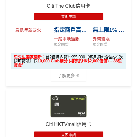
優惠期：2026年7月1日至9月30日
Citi The Club信用卡
Citi新客 ＝ 過去12個月內沒有取消或持有過任何Citiba
立即申請:
MrMiles.hk/citi-otp-apply
nk信用卡
立即申請
申請完填Form賺多88里賞金*:
MrMiles.hk/citi-oct
用PayMe/Alipay等電子錢包增值都計迎新，不過要留
指定商戶高達4% Club 積分回贈
無上限1% Club 積分回贈
最低年薪要求
opus-form
意手續費
一般本地簽賬
外幣簽賬
^
新客戶
喺
2026年10月31日或之前成功批卡
，批卡後首
✅
優點
現金回贈
現金回贈
2個月內簽HK$5,000（每月須包含最少1次認可簽賬）
並作最少1次HK$500自動增值交易，可賺
HK$1,800現
里先生獨家迎新：
首2個月內簽HK$5,000（每月須包含最少1次
認可簽賬）送
10,000 Club積分 (相等於HK$2,000價值) + 88里
金回贈
食肆/酒店消費現金回贈2%
賞金*
學生信用卡
：
首3個月內累積認可簽賬滿HK$1,000或
其他本地港幣簽賬現金回贈1%
(連
chok PayMe
/
Wech
了解更多
以上（每月須包含最少1次認可簽賬）並作最少1次HK
at Pay
/
支付寶HK
都有啊！)
$500自動增值交易，賺
HK$900現金回贈
八達通自動增值1%
🎁
迎新禮遇
去食飯統一2%，唔洗擔心有時酒店自助餐某啲酒店餐
*38新會員+成功批卡派出50額外里賞金。每1里賞金 ≈ HK
廳唔計食肆少咗回贈
$1，可兌換FPS轉數快回贈！詳情
MrMiles.hk/mmcredit
Citi八達通信用卡迎新
條件及
冷河期
優惠期：
2026年7月1日至9月30日
港幣支付外國註册商戶(如Expedia)
沒有
CBF
收費
立即申請:
MrMiles.hk/citi-club-application
Citi HKTVmall信用卡
持續地都有
Citi信用卡優惠
電子錢包PayMe/WeChat Pay/支付寶都計迎新！
申請完填Form賺多88里賞金*
MrMiles.hk/citi-club
年薪要求HK$120,000都申請到
立即申請
迎新獎賞只適用於：