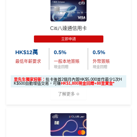
🎁
迎新禮遇
優惠期：
2026年7月1日至9月30日
立即申請:
MrMiles.hk/citi-cash-back-apply
Citi八達通信用卡
申請完填Form賺多88里賞金*:
MrMiles.hk/citi-cas
立即申請
h-back-form
HK$12萬
0.5%
0.5%
2026年10月31日或之前成功批卡
，及首2個月內累積認
最低年薪要求
一般本地簽賬
外幣簽賬
可簽賬滿HK$5,000或以上（每月須包含最少1次認可
現金回贈
現金回贈
簽賬）賺
HK$1,600 現金回贈
學生信用卡
：
首3個月內累積認可簽賬滿HK$1,000或
里先生獨家迎新：
批卡後首2個月內簽HK$5,000並作最少1次H
K$500自動增值交易，可賺
HK$1,800現金回贈+88里賞金*
以上，賺
HK$300現金回贈
了解更多
*38新會員+成功批卡派出50額外里賞金。每1里賞金 ≈ HK
$1，可兌換FPS轉數快回贈！詳情
MrMiles.hk/mmcredit
Citi Cash Back
信用卡迎新條件及
冷河期
🎁
迎新禮遇
Citi
八達通信用卡
迎新優惠
獎賞於完成簽賬條件後5個曆月內自動存入至認可信用
卡戶口