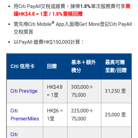
用Citi PayAll交稅或繳費，揀俾
1.8%
單次服務費可享
高
達HK$4.8 = 1里 / 1.8%簽賬回贈
®
需先喺Citi Mobile
App入面嘅Get More登記Citi PayAll
交稅獎賞
以PayAll 繳費HK$150,000計算：
基本＋額外
最高可賺
Citi 信用卡
回贈
積分
里數/回贈
HK$4.8
300,000＋
Citi Prestige
31,250 里
= 1里
75,000
Citi
HK$6 =
225,000＋
25,000 里
PremierMiles
1里
75,000
Citi