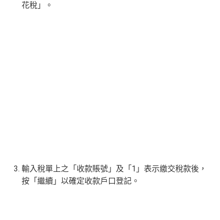
選擇「
繳付賬單
」，並選取 「
99.稅款、商業登記或印
花稅
」。