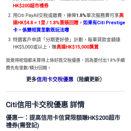
HK$200超市禮券
用Citi PayAll交稅或繳費，揀俾
1.8%
單次服務費可享
高
達HK$4.8 = 1里 / 1.8%簽賬回贈，
如果有
Citi Prestige
卡，係變相
買里數
既玩法嚟
特選客戶申請「分期更好使」計劃，每單貸款金額達
HK$5,000或以上，賺
高達HK$15,000獎賞
我覺得呢個都未算得上係好既交稅優惠，因為要付出1.8%手續
費先有里數/積分回贈。
更多
信用卡交稅優惠
（陸續更新）
Citi信用卡交稅優惠 詳情
優惠一：
提高信用卡信貸限額賺HK$200超市
禮券
(需登記)