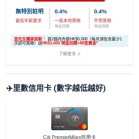
-form
現在不持有任何由花旗銀行所發行之Citi信用卡
❎
缺點
無特別註明
0.4%
0.4%
2026年10月31日或之前成功批卡
，
及首2個月內簽HK
主卡之客戶及
最低年薪要求
一般本地簽賬
外幣簽賬
$5,000（每月須包含最少1次認可簽賬），送
10,00
由申請認可信用卡當月起計過去12個月內不曾
現金回贈
現金回贈
年薪要求比較高，要HK$120,000
0 Club積分 (相當於HK$2,000獎賞)
、
The Club白
持有及不曾取消任何由花旗銀行所發行之Citi信
金卡會藉
及首3張月結單享100%財務費用回贈(高
DCC無積分→里先生
DCC
解說
里先生獨家迎新：
首2個月內簽HK$5,000（每月須包含最少1
用卡主卡之客戶(「新客戶」)。
次認可簽賬）送
HK$1,600 現金回贈+88里賞金*
達HK$500)
ebanking網上繳費無回贈
呢個優惠學生冇份的！
了解更多
學生信用卡
：
首3個月內累積認可簽賬滿HK$1,000或
無得儲里數
以上，賺
HK$300現金回贈
✅
優點
🎁
迎新禮遇
*38新會員+成功批卡派出50額外里賞金。每1里賞金 ≈ HK
每月簽賬滿$4,000當月
巴士/港鐵/綠色小巴/渡輪/電車/
$1，可兌換FPS轉數快回贈！詳情
MrMiles.hk/mmcredit
免責聲明：里先生努力保持信息準確。
若
任何信息與你到
✈️里數信用卡 (數字越低越好)
的士
有
額外15%回贈
，變相85折搭公共交通工具
Citi The Club
迎新
條件及
冷河期
訪之金融機構、
服務供應商或特定產品網站有所出入，
所
優惠期：
2026年7月1日至9月30日
每月簽賬滿HK$10,000，當月可享
隧道費/泊車費/電動
有金融產品和服務均以他們作準，
請參閱
相關
金融機構的
立即申請:
MrMiles.hk/citi-apply
獎賞於完成簽賬條件後5個曆月內自動存入至認可信用
車充電
5%回贈
，等於95折養車
網站為產品資訊的最更新版本。
本網站產品之比較結果建
卡戶口
申請完填Form賺多88里賞金*:
MrMiles.hk/citi-hkt
基
於
客觀分析，
因此就算獲第三方廣告客戶贊助，我們並
同一張卡可以同時拎政府交通津貼
vmall-form
Citi新客 ＝ 過去12個月內沒有取消或持有過任何Citiba
不會特別註明。
Disclaimer: At MrMiles, we strive to keep
年薪要求低，用嚟做入門卡建立
正面信貸資料報告紀
nk信用卡
our information accurate and up to date. This information
2026年10月31日或之前成功批卡
，及首2個月內累積認
錄
唔錯
may be different than what you see when you visit a finan
Citi PremierMiles信用卡
可簽賬滿HK$5,000或以上（每月須包含最少1次認可
用PayMe/Alipay等電子錢包增值都計迎新，不過要留