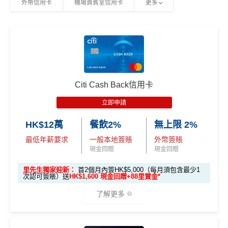
外幣信用卡
機場貴賓室信用卡
更多
Citi Cash Back信用卡
立即申請
HK$12萬
餐飲2%
無上限 2%
最低年薪要求
一般本地簽賬
外幣簽賬
現金回贈
現金回贈
里先生獨家迎新：
首2個月內簽HK$5,000（每月須包含最少1
次認可簽賬）送
HK$1,600 現金回贈+88里賞金*
了解更多