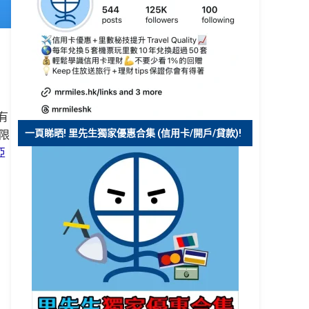
有
一頁睇晒! 里先生獨家優惠合集 (信用卡/開戶/貸款)!
限
亞