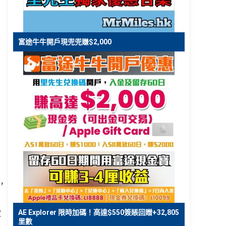
富途牛牛開戶現兜兜賺$2,000
，
款
AE Explorer 限時加碼！高達$550簽賬回贈+32,805
里數