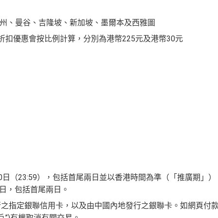
州、曼谷、吉隆坡、新加坡、墨爾本及西雅圖
折扣優惠會按比例計算，分別為港幣225元及港幣30元
年6月30日（23:59），包括首尾兩日並以香港時間為準（「推廣期」）
30日，包括首尾兩日。
行之指定銀聯信用卡，以及由中國內地發行之銀聯卡。如網頁付
戶”)有權取消有關交易。