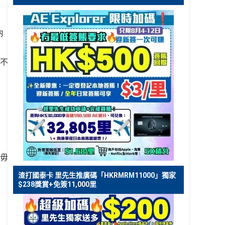
內
不
毋
渣打國泰卡 里先生推廣碼「HKRMRM11000」獨家
$238獎賞+免簽11,000里