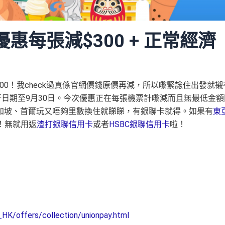
惠每張減$300 + 正常經濟
00！我check過真係官網價錢原價再減，所以嚟緊諗住出發就襯
行日期至9月30日。今次優惠正在每張機票計嚟減而且無最低金額
加坡、首爾玩又唔夠里數換住就睇睇，有銀聯卡就得。如果有
東
！無就用返
渣打銀聯信用卡
或者
HSBC銀聯信用卡
啦！
HK/offers/collection/unionpay.html