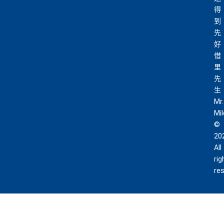
得
到
先
好
借
里
先
生
Mr.
Mi
©
20
All
rig
re