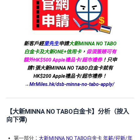
新客戶經
里先生
申請
大新MINNA NO TABO
白金卡及大新ONE+信用卡
，
毋須簽賬可有
額外HK$500 Apple禮品卡/超市禮券
！只申
請1張大新MINNA NO TABO白金卡就有
HK$200 Apple禮品卡/超市禮券！
→
MrMiles.hk/dsb-minna-no-tabo-apply/
【大新MINNA NO TABO白金卡】分析（按入
向下彈)
第一部分：
大新MINNA NO TABO白金卡 年薪/迎新/年