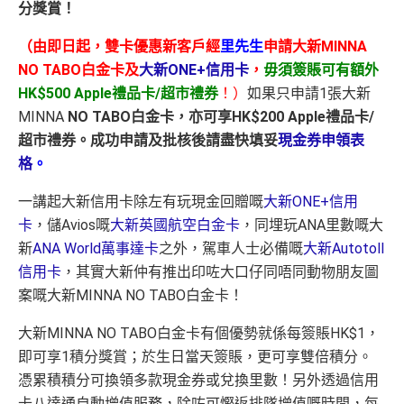
分獎賞！
（由即日起，雙卡優惠新客戶經
里先生
申請大新MINNA
NO TABO白金卡及
大新ONE+信用卡
，
毋須簽賬可有額外
HK$500 Apple禮品卡/超市禮券
！）
如果只申請1張大新
MINNA
NO TABO白金卡
，亦可享HK$200 Apple禮品卡/
超市禮券。
成功申請及批核後請盡快填妥
現金券申領表
格
。
一講起大新信用卡除左有玩現金回贈嘅
大新ONE+信用
卡
，儲Avios嘅
大新英國航空白金卡
，同埋玩ANA里數嘅大
新
ANA World萬事達卡
之外，駕車人士必備嘅
大新Autotoll
信用卡
，其實大新仲有推出印咗大口仔同唔同動物朋友圖
案嘅大新MINNA NO TABO白金卡！
大新MINNA NO TABO白金卡有個優勢就係每簽賬HK$1，
即可享1積分獎賞；於生日當天簽賬，更可享雙倍積分。
憑累積積分可換領多款現金券或兌換里數！另外透過信用
卡八達通自動增值服務，除咗可慳返排隊增值嘅時間，每