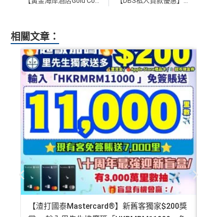
【黃金海岸酒店Gold Coast Hotel優惠】入住海景房連露台 再包沙嗲軒雙人晚餐＋早餐！連加一房價為HK$2,142！另有買一晚送一晚套餐！
【DBS私人貸款優惠】經里先生成功申請可享高達HK$12,000回贈 實際年利率低至1.8%！新舊客戶都有優惠！
相關文章：
【渣打國泰Mastercard®】新舊客獨家$200獎
AE