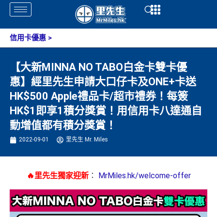
Skip
Open
Open
to
content
信用卡優惠
>
【大新MINNA NO TABO白金卡雙卡優
惠】經里先生申請大口仔卡及ONE+卡送
HK$500 Apple禮品卡/超市禮券！每簽
HK$1即享1積分獎賞！用信用卡八達通自
動增值都有積分獎賞！
2022-09-01
里先生 Mr. Miles
🔥里先生獨家迎新
：
MrMiles.hk/welcome-offer