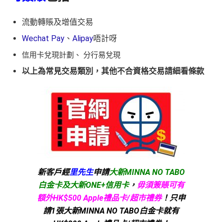
流動轉賬及增值交易
Wechat Pay
、
Alipay
唔計呀
信用卡兌現計劃、 分行易兌現
以上為常見交易類別，其他不合資格交易請細看條款
新客戶經
里先生
申請
大新MINNA NO TABO
白金卡及大新ONE+信用卡
，
毋須簽賬可有
額外HK$500 Apple禮品卡/超市禮券
！只申
請1張大新MINNA NO TABO白金卡就有