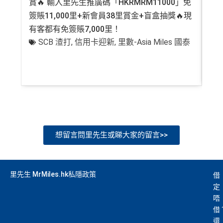
賞🔥 輸入里先生推廣碼「HKRMRM11000」免
登記
簽賬11,000里+新會員38里賞金+盲盒抽獎🔥現
萬高
有客都有免簽賬7,000里！
有
SCB 渣打
,
信用卡迎新
,
里數-Asia Miles 國泰
+
想留言問里先生或睇大家的留言>>
里先生 MrMiles.hk私隱政策
借
定
唔
借
還