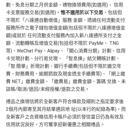
劃、免息分期之月供金額、禮物換領費用(如適用)、 信用
卡支票服務交易(如適用)，
惟不適用於以下交易
，包括但
不限於「八達通自動增值」服務 金額、透過任何流動支付
服務所作之電子錢包增值金額(包括但不限於八達通增值金
額)或就於 任何流動支付服務內加入新八達通所支付之金
額、流動轉賬及增值交易(包括但不限於 PayMe、 TNG
等)、WeChat Pay、Alipay、「開心消費分期」計劃、信用
卡兌現計劃、分行易兌現、 「智息揀」結欠轉賬計劃、
「智‧簡單」折現計劃、銀行手續費(包括但不限於繳交年
費、財務費用、逾期罰款及現金透支手續費等)、「網上繳
費 NET」繳費金額、「繳費易」繳費金額、籌碼 兌換、未
誌賬/取消/退回/未經授權/退款之交易。
禮品之換領信將於全新客戶符合條款及細則之指定要求後
2個月內郵寄至其月結單通訊地 址(以本行的紀錄為準)，而
全新客戶之合資格信用卡賬戶必須於發信當日仍為有效及
信用狀況良好，方可獲享迎新優惠之相關禮品。