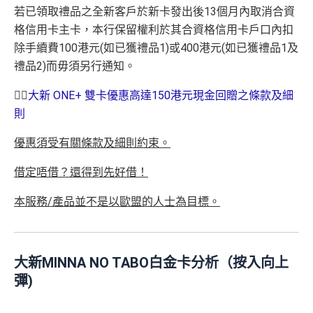
若已領取禮品之全新客戶於新卡發出後13個月內取消合資
格信用卡主卡，本行保留權利於其合資格信用卡戶口內扣
除手續費100港元(如已獲禮品1)或400港元(如已獲禮品1及
禮品2)而毋須另行通知。
👉🏻
大新 ONE+ 雙卡優惠高達150港元現金回贈之條款及細
則
優惠須受有關條款及細則約束。
借定唔借？還得到先好借！
本服務
/
產品並不是以歐盟的人士為目標。
大新MINNA NO TABO白金卡分析（按入向上
彈)