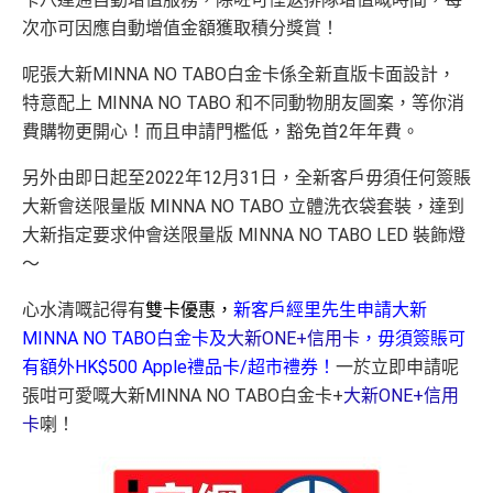
次亦可因應自動增值金額獲取積分獎賞！
呢張大新MINNA NO TABO白金卡係全新直版卡面設計，
特意配上 MINNA NO TABO 和不同動物朋友圖案，等你消
費購物更開心！而且申請門檻低，豁免首2年年費。
另外由即日起至2022年12月31日，全新客戶毋須任何簽賬
大新會送限量版 MINNA NO TABO 立體洗衣袋套裝，達到
大新指定要求仲會送限量版 MINNA NO TABO LED 裝飾燈
～
心水清嘅記得有
雙卡優惠，
新客戶經里先生申請大新
MINNA NO TABO白金卡及
大新ONE+信用卡
，毋須簽賬可
有額外HK$500 Apple禮品卡/超市禮券！
一於立即申請呢
張咁可愛嘅大新MINNA NO TABO白金卡+
大新ONE+信用
卡
喇！