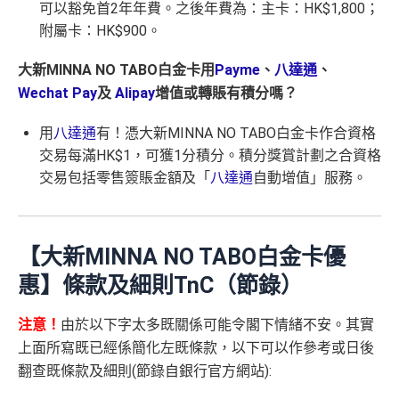
可以豁免首2年年費。之後年費為：主卡：HK$1,800；
附屬卡：HK$900。
大新MINNA NO TABO白金卡用
Payme
、
八達通
、
Wechat Pay
及
Alipay
增值或轉賬有積分嗎？
用
八達通
有！憑大新MINNA NO TABO白金卡作合資格
交易每滿HK$1，可獲1分積分。積分獎賞計劃之合資格
交易包括零售簽賬金額及「
八達通
自動增值」服務。
【大新MINNA NO TABO白金卡優
惠】條款及細則TnC（節錄）
注意！
由於以下字太多既關係可能令閣下情緒不安。其實
上面所寫既已經係簡化左既條款，以下可以作參考或日後
翻查既條款及細則(節錄自銀行官方網站):