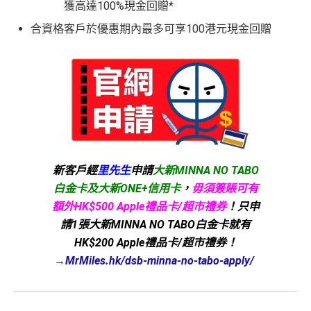
獲高達100%現金回贈*
合資格客戶於優惠期內最多可享100港元現金回贈
新客戶經
里先生
申請
大新MINNA NO TABO
白金卡及大新ONE+信用卡
，
毋須簽賬可有
額外HK$500 Apple禮品卡/超市禮券
！只申
請1張大新MINNA NO TABO白金卡就有
HK$200 Apple禮品卡/超市禮券！
→
MrMiles.hk/dsb-minna-no-tabo-apply/