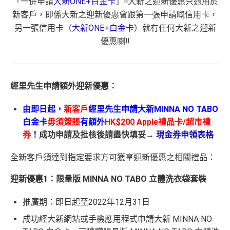
「一併申請
大新ONE+白金卡
」‼️大新之迎新優惠只適用於
新客戶，即係大新之迎新優惠會跟第一張申請嘅信用卡，
另一張信用卡（
大新ONE+白金卡
）就冇任何大新之迎新
優惠喇‼️
經里先生申請額外迎新優惠：
由即日起，
新客戶
經里先生申請大新MINNA NO TABO
白金卡
毋須簽賬
有額外
HK$200 Apple禮品卡/超市禮
券
！
成功申請及批核後請盡快填妥→
現金券申領表格
全新客戶須達到指定要求方可獲享迎新優惠之相關禮品：
迎新優惠1：限量版 MINNA NO TABO 立體洗衣袋套裝
推廣期：即日起至2022年12月31日
成功經大新網站或手機應用程式申請大新 MINNA NO