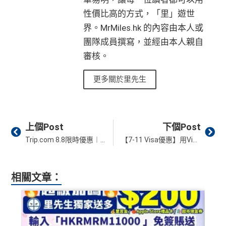
性價比高的方式，「里」遊世
界。MrMiles.hk 的內容由本人或
團隊成員撰寫，並經由本人親自
審核。
更多關於里先生
Prev
Ne
上個Post
下個Post
Trip.com 8.8限時優惠︱ Citi Mastercard訂機票酒店減最高HK$888！來回機票低至HK$388！酒店低至HK$88！仲有HK$1買HK$65高鐵券包！
【7-11 Visa優惠】用Visa信用卡到7-Eleven消費滿$50即享$8現金回贈！每月最多享3次回贈！
相關文章：