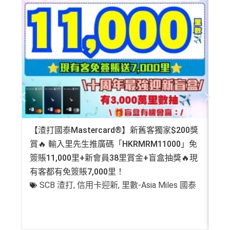
【渣打國泰Mastercard®】新舊客獨家$200獎
AE
賞🔥 輸入里先生推廣碼「HKRMRM11000」免
登記
簽賬11,000里+新會員38里賞金+盲盒抽獎🔥現
萬高
有客都有免簽賬7,000里！
有
SCB 渣打
,
信用卡迎新
,
里數-Asia Miles 國泰
+