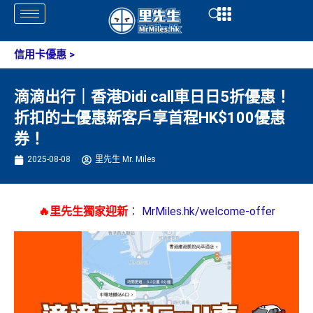
Skip
Open
Open
to
content
信用卡優惠
>
滴滴出行｜香港Didi call車日日5折優惠！
折扣的士優惠新客戶享首程HK$100優惠
券！
2025-08-08
里先生 Mr. Miles
🔥里先生獨家迎新
：
MrMiles.hk/welcome-offer