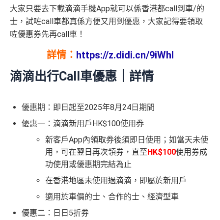
大家只要去下載滴滴手機App就可以係香港都call到車/的
士，試咗call車都真係方便又用到優惠，大家記得要領取
咗優惠券先再call車！
詳情：
https://z.didi.cn/9iWhl
滴滴出行Call車優惠｜詳情
優惠期：即日起至2025年8月24日期間
優惠一：滴滴新用戶HK$100使用券
新客戶App內領取券後須即日使用；如當天未使
用，可在翌日再次領券，直至
HK$100
使用券成
功使用或優惠期完結為止
在香港地區未使用過滴滴，即屬於新用戶
適用於車價的士、合作的士、經濟型車
優惠二：日日5折券