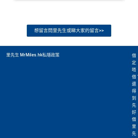
想留言問里先生或睇大家的留言>>
里先生 MrMiles.hk私隱政策
借
定
唔
借
還
得
到
先
好
借
里
先