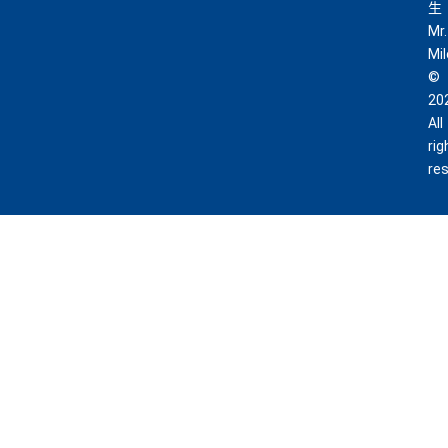
生
Mr.
Mi
©
20
All
rig
re