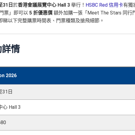
至31日
於
香港會議展覽中心 Hall 3
舉行！
HSBC Red 信用卡
有獨
s 門票」即可以
5 折優惠價
額外加購一張「Meet The Stars 同行
！即睇以下完整購票時間表、門票種類及搶飛細節。
活動詳情
n 2026
至31日
 Hall 3
680