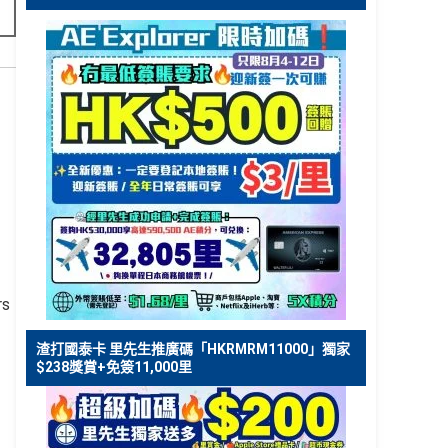
s
渣打國泰卡 里先生推廣碼「HKRMRM11000」獨家
$238獎賞+免簽11,000里