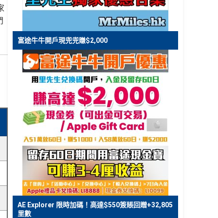
家
門
富途牛牛開戶現兜兜賺$2,000
AE Explorer 限時加碼！高達$550簽賬回贈+32,805
里數