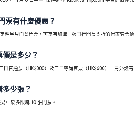
6 年 4 月 8 日中午 12 時起在 Klook 及 Trip.com 平台開放優
on 門票有什麼優惠？
2026 指定明星見面會門票，可享有加購一張同行門票 5 折的獨家套票
類及票價是多少？
50）、三日普通票（HK$380）及三日尊尚套票（HK$680），另外設
人限購多少張？
筆交易中最多限購 10 張門票。