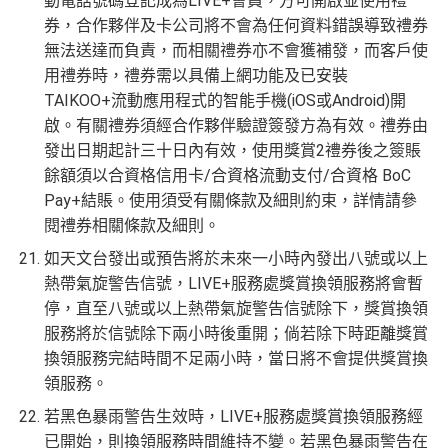
動電話號碼登記成為LIVE+會員，方可開啟並使用禮
券，合作夥伴及卡公司將不會為任何資料錯誤導致禮券
無法送達而負責，而相關禮券亦不會獲補發，而客戶使
用禮券時，禮券需以具備上網功能及已安裝
TAIKOO+流動應用程式的智能手機(iOS或Android)開
啟。有關禮券須經合作夥伴驗證簽發方為有效。禮券由
發出日期起計三十日內有效，使用獎賞2禮券後之簽賬
餘額須以合資格信用卡/合資格流動支付/合資格 BoC
Pay+結賬。使用須受有關條款及細則約束，詳情請參
閱禮券相關條款及細則。
如天文台發出或預告將於未來一小時內發出八號或以上
熱帶氣旋警告信號，LIVE+服務處獎賞換領服務將會暫
停，直至八號或以上熱帶氣旋警告信號除下，獎賞換領
服務將於信號除下兩小時後重開；倘若除下時距離獎賞
換領服務完結時間不足兩小時，當日將不會提供獎賞換
領服務。
若黑色暴雨警告生效時，LIVE+服務處獎賞換領服務經
已開始，則換領服務時間維持不變。若黑色暴雨警告在