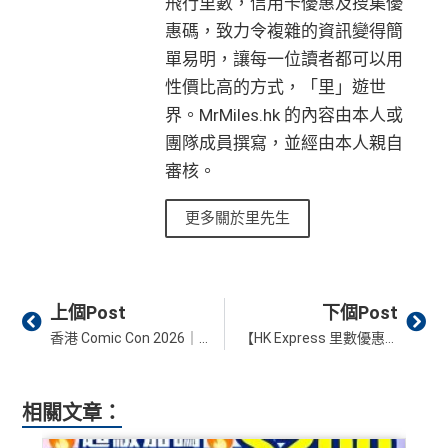
飛行里數，信用卡優惠及搜集優
惠碼，致力令複雜的資訊變得簡
單易明，讓每一位讀者都可以用
性價比高的方式，「里」遊世
界。MrMiles.hk 的內容由本人或
團隊成員撰寫，並經由本人親自
審核。
更多關於里先生
Prev
Ne
上個Post
下個Post
香港 Comic Con 2026｜HSBC Red卡兩張Meet The Stars 門票優惠！票價/公售日期/購票平台攻略
【HK Express 里數優惠】國泰會員預訂香港快運UO機票送2,000 Asia Miles里數！每個預訂最高享18,000里！
相關文章：