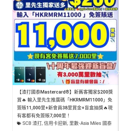
【渣打國泰Mastercard®】新舊客獨家$200獎
AE
賞🔥 輸入里先生推廣碼「HKRMRM11000」免
登記
簽賬11,000里+新會員38里賞金+盲盒抽獎🔥現
萬高
有客都有免簽賬7,000里！
有
SCB 渣打
,
信用卡迎新
,
里數-Asia Miles 國泰
+