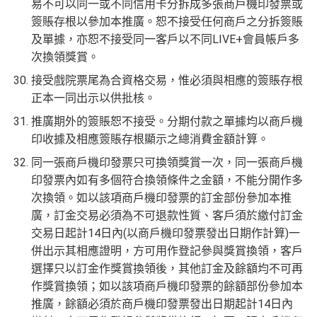
易不可以同一或不同信用卡分拆成多張商戶機印發票或
簽賬存根以參加本推廣。恕不接受任何商戶之分拆簽賬
及單據，亦恕不接受同一客戶以不同LIVE+會員帳戶多
次換領獎賞。
接受戲院票尾為合資格交易，惟必須與相應的簽賬存根
正本一同出示以供批核。
推廣期外的簽賬恕不接受。分期付款之單據均以商戶機
印收據及相應簽賬存根顯示之總消費金額計算。
同一張商戶機印發票只可換領獎賞一次，同一張商戶機
印發票內如有多個符合換領條件之金額，不能分開作多
次換領。如以該項商戶機印發票的訂金部份參加本推
廣，訂金交易必須為不可退款性質、客戶須於繳付訂金
交易日起計14日內(以商戶機印發票發出日期作計算)一
併出示其相應證明，方可用作登記參與獎賞換領，客戶
選擇只以訂金作獎賞換領後，其他訂金及餘額均不可再
作獎賞換領；如以該項商戶機印發票的餘額部份參加本
推廣，餘額必須於商戶機印發票發出日期起計14日內