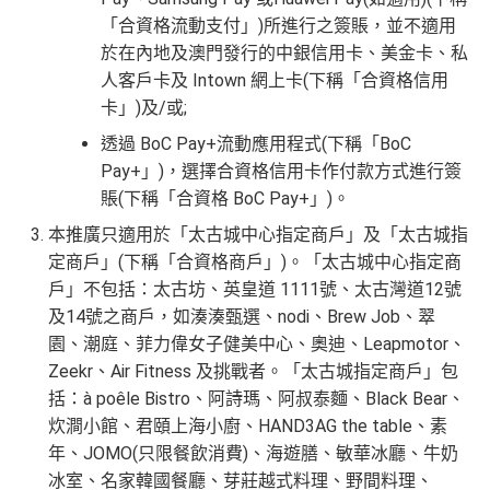
「合資格流動支付」)所進行之簽賬，並不適用
於在內地及澳門發行的中銀信用卡、美金卡、私
人客戶卡及 Intown 網上卡(下稱「合資格信用
卡」)及/或;
透過 BoC Pay+流動應用程式(下稱「BoC
Pay+」)，選擇合資格信用卡作付款方式進行簽
賬(下稱「合資格 BoC Pay+」)。
本推廣只適用於「太古城中心指定商戶」及「太古城指
定商戶」(下稱「合資格商戶」)。「太古城中心指定商
戶」不包括：太古坊、英皇道 1111號、太古灣道12號
及14號之商戶，如湊湊甄選、nodi、Brew Job、翠
園、潮庭、菲力偉女子健美中心、奧迪、Leapmotor、
Zeekr、Air Fitness 及挑戰者。「太古城指定商戶」包
括：à poêle Bistro、阿詩瑪、阿叔泰麵、Black Bear、
炊澗小館、君頤上海小廚、HAND3AG the table、素
年、JOMO(只限餐飲消費)、海遊膳、敏華冰廳、牛奶
冰室、名家韓國餐廳、芽莊越式料理、野間料理、