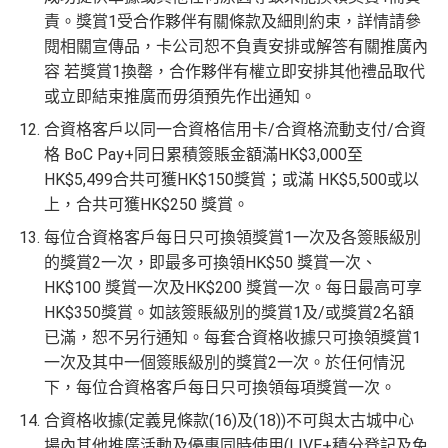
責。獎賞1受合作夥伴有關條款及細則約束，詳情請參
閱相關宣傳品，卡公司恕不負責安排或解答有關推廣內
容 若獎賞1換罄，合作夥伴有權立即安排其他禮品取代
或立即結束推廣而毋須預先作出通知。
合資格客戶以同一合資格信用卡/合資格流動支付/合資
格 BoC Pay+同日累積簽賬金額滿HK$3,000至
HK$5,499合共可獲HK$150獎賞；或滿 HK$5,500或以
上，合共可獲HK$250 獎賞。
每位合資格客戶每日只可換領獎賞1一次及各簽賬級別
的獎賞2一次，即最多可換領HK$50 獎賞一次、
HK$100 獎賞一次及HK$200 獎賞一次。每日最高可享
HK$350獎賞。如該簽賬級別的獎賞1及/或獎賞2名額
已滿，恕不另行通知。每套合資格收據只可換領獎賞1
一次及其中一個簽賬級別的獎賞2一次。於任何情況
下，每位合資格客戶每日只可換領每項獎賞一次。
合資格收據(定義見條款(16)及(18))不可與太古城中心
場內其他推廣活動及優惠同時使用(LIVE+積分登記及免