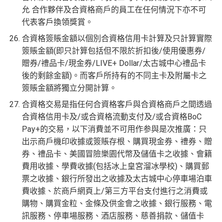
允 合作夥伴及合資格商戶的員工在任何情況下亦不可
代表客戶換領獎賞。
合資格簽賬金額以個別合資格信用卡計算及只計算實際
簽賬金額(即只計算包括但不限於折扣後/使用優惠券/
贈券/禮品卡/現金券/LIVE+ Dollar/太古城中心禮品卡
後的剩餘金額)。而客戶所持有的不同主卡及附屬卡之
簽賬金額將獨立分開計算。
合資格交易是指任何合資格客戶與合資格商戶之間透過
合資格信用卡及/或合資格流動支付及/或合資格BoC
Pay+的交易，以下消費並不可用作参與是次推廣：只
出示商戶機印收據或簽賬存根、購買現金券、禮券、贈
券、禮品卡、美國冒險樂園代幣及儲值卡之收據、會籍
費用收據、學費收據(包括冰上皇宮溜冰學校)、購買郵
票之收據、銀行所發出之收據及太古城中心停車場泊車
費收據、於商戶網頁上/第三方平台支付進行之消費或
購物、購買金粒、金條及供金會之收據、銀行服務、電
訊服務、停車場服務、酒店服務、慈善捐款、儲值卡