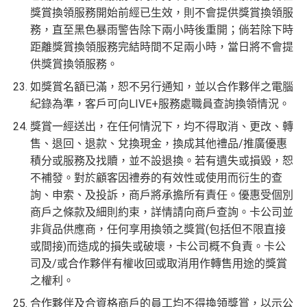
獎賞換領服務開始前經已生效，則不會提供獎賞換領服
務，直至黑色暴雨警告除下兩小時後重開；倘若除下時
距離獎賞換領服務完結時間不足兩小時，當日將不會提
供獎賞換領服務。
如獎賞名額已滿，恕不另行通知，並以合作夥伴之電腦
紀錄為準，客戶可向LIVE+服務處職員查詢換領情況。
獎賞一經送出，在任何情況下，均不得取消、更改、轉
售、退回、退款、兌換現金，換成其他禮品/推廣優惠
積分或服務及找贖，並不設退換。若有遺失或損毀，恕
不補發。對於顧客因禮券的有效性或使用而衍生的查
詢、申索、及投訴，商戶將承擔所有責任。優惠受個別
商戶之條款及細則約束，詳情請向商戶查詢。卡公司並
非貨品供應商，任何享用換領之獎賞(包括但不限直接
或間接)而造成的損失或破壞，卡公司概不負責。卡公
司及/或合作夥伴有權收回或取消用作轉售用途的獎賞
之權利。
合作夥伴及合資格商戶的員工均不得換領獎賞，以示公