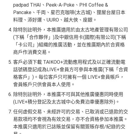
padpad THAI、Peek-A-Poke、PHI Coffee &
Pancake、千両、星巴克咖啡(太古城)、狸屋台屋日本
料理、添好運、UURO、越大俠、座銀。
除特別註明外，本推廣適用於由太古地產管理有限公司
(下稱「合作夥伴」)及中銀信用卡(國際)有限公司(下稱
「卡公司」)組織的推廣活動，並在推廣期內於合資格
商戶作消費交易。
客戶必須下載 TAIKOO+流動應用程式及以正確流動電
話號碼登記成為LIVE+會員方可參與本推廣(下稱「合資
格客戶」)。每位客戶只可擁有一個 LIVE+會員帳戶，
會員帳戶只供會員本人使用。
除特別註明外，本推廣不可與其他推廣優惠同時使用
(LIVE+積分登記及太古城中心免費泊車優惠除外)。
任何虚假交易、未經許可的交易、已取消或已退款的交
易款項均不會視為有效交易，亦不合資格參加本推廣。
本推廣只適用於已誌賬並保留有關簽賬存根/紀錄的交