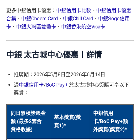
更多中銀信用卡優惠：
中銀信用卡比較
、
中銀信用卡優惠
合集
、
中銀Cheers Card
、
中銀Chill Card
、
中銀Sogo信用
卡
、
中銀大灣區雙幣卡
、
中銀香港航空Visa卡
中銀 太古城中心優惠︱詳情
推廣期：2026年5月8日至2026年6月14日
憑
中銀信用卡
/
BoC Pay+
於太古城中心簽賬可享以下
獎賞：
同日累積簽賬金
中銀信用
基本獎賞(獎
額 (最多2套合
卡/BoC Pay+額
賞1)*
資格收據)
外獎賞(獎賞2)*