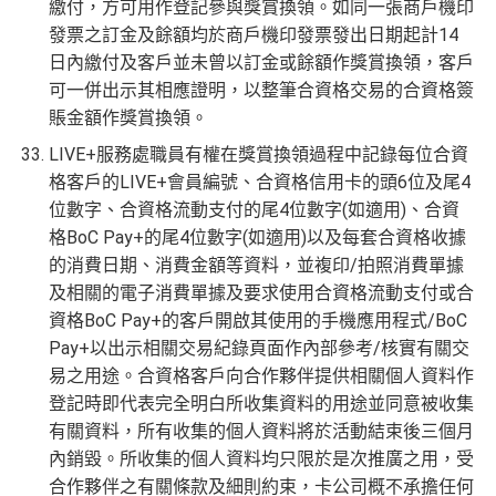
繳付，方可用作登記參與獎賞換領。如同一張商戶機印
發票之訂金及餘額均於商戶機印發票發出日期起計14
日內繳付及客戶並未曾以訂金或餘額作獎賞換領，客戶
可一併出示其相應證明，以整筆合資格交易的合資格簽
賬金額作獎賞換領。
LIVE+服務處職員有權在獎賞換領過程中記錄每位合資
格客戶的LIVE+會員編號、合資格信用卡的頭6位及尾4
位數字、合資格流動支付的尾4位數字(如適用)、合資
格BoC Pay+的尾4位數字(如適用)以及每套合資格收據
的消費日期、消費金額等資料，並複印/拍照消費單據
及相關的電子消費單據及要求使用合資格流動支付或合
資格BoC Pay+的客戶開啟其使用的手機應用程式/BoC
Pay+以出示相關交易紀錄頁面作內部參考/核實有關交
易之用途。合資格客戶向合作夥伴提供相關個人資料作
登記時即代表完全明白所收集資料的用途並同意被收集
有關資料，所有收集的個人資料將於活動結束後三個月
內銷毀。所收集的個人資料均只限於是次推廣之用，受
合作夥伴之有關條款及細則約束，卡公司概不承擔任何