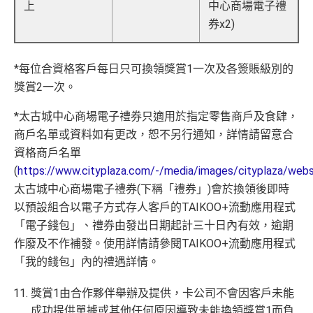
上
中心商場電子禮
券x2)
*每位合資格客戶每日只可換領獎賞1一次及各簽賬級別的
獎賞2一次。
*太古城中心商場電子禮券只適用於指定零售商戶及食肆，
商戶名單或資料如有更改，恕不另行通知，詳情請留意合
資格商戶名單
(
https://www.cityplaza.com/-/media/images/cityplaza/web
太古城中心商場電子禮券(下稱「禮券」)會於換領後即時
以預設組合以電子方式存人客戶的TAIKOO+流動應用程式
「電子錢包」、禮券由發出日期起計三十日內有效，逾期
作廢及不作補發。使用詳情請參閱TAIKOO+流動應用程式
「我的錢包」內的禮遇詳情。
獎賞1由合作夥伴舉辦及提供，卡公司不會因客戶未能
成功提供單據或其他任何原因導致未能換領獎賞1而負