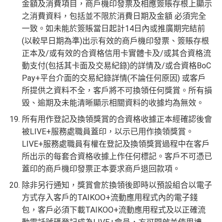
金額及消費項目，商戶機印發票及相應簽賬存根上顯示
之消費資料，包括並不限於消費日期及金額 必須完全
一致。如未能於簽賬當日起計14日內或推廣期完結前
(以較早日期為準)出示有效的商戶機印發票、簽賬存根
正本及/或有效的合資格信用卡實體卡及/或其合資格流
動支付(包括其卡面及交易紀錄)的詳情及/或合資格BoC
Pay+平台介面的交易紀錄詳情(不論任何原因) 或客戶
所提供之資料不全，客戶將不可換領任何獎賞。所有損
毀、逾期及未能清晰顯示相關資料的收據均為無效。
所有用作登記及換領獎賞的合資格收據正本經確認後會
被LIVE+服務處職員蓋印，以示已用作換領獎賞。
LIVE+服務處職員有權在登記及換領獎賞過程中在客戶
所出示的每套合資格收據上作任何標記。客戶不可憑已
蓋印的商戶機印發票正本要求商戶退回款項。
除非另行通知，獎賞會於換領後即時以預設組合以電子
方式存入客戶的TAIKOO+流動應用程式內的電子錢
包，客戶必須下載TAIKOO+流動應用程式及以正確流