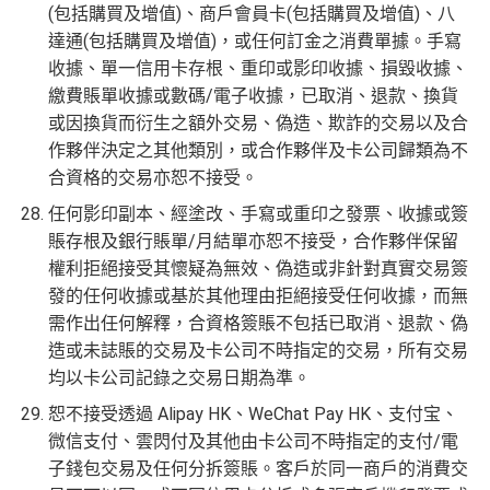
(包括購買及增值)、商戶會員卡(包括購買及增值)、八
達通(包括購買及增值)，或任何訂金之消費單據。手寫
收據、單一信用卡存根、重印或影印收據、損毀收據、
繳費賬單收據或數碼/電子收據，已取消、退款、換貨
或因換貨而衍生之額外交易、偽造、欺詐的交易以及合
作夥伴決定之其他類別，或合作夥伴及卡公司歸類為不
合資格的交易亦恕不接受。
任何影印副本、經塗改、手寫或重印之發票、收據或簽
賬存根及銀行賬單/月結單亦恕不接受，合作夥伴保留
權利拒絕接受其懷疑為無效、偽造或非針對真實交易簽
發的任何收據或基於其他理由拒絕接受任何收據，而無
需作出任何解釋，合資格簽賬不包括已取消、退款、偽
造或未誌賬的交易及卡公司不時指定的交易，所有交易
均以卡公司記錄之交易日期為準。
恕不接受透過 Alipay HK、WeChat Pay HK、支付宝、
微信支付、雲閃付及其他由卡公司不時指定的支付/電
子錢包交易及任何分拆簽賬。客戶於同一商戶的消費交