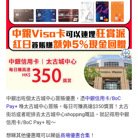
中銀出咗個太古城中心簽賬優惠，憑
中銀信用卡
/
BoC
Pay+
喺太古城中心簽賬，每日可賺高達$350獎賞！太古
街坊或者
呢排去太古城中心shopping嘅話，就記得用中銀
信用卡/BoC Pay+ 啦～
想睇其他優惠嘅可以睇返
商場優惠合集
！