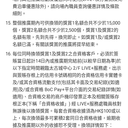
費泊車優惠除外)，請向場內職員查詢優惠詳情及條款
細則。
整個推廣期內可供換領的獎賞1名額合共不少於15,000
個，獎賞2名額合共不少於2,500個，獎賞1及獎賞2的
名額有限，先到先得，換完即止。如獎賞1及/或獎賞2
名額已滿，有關該獎賞的推廣將提早結束。
每位同時換領獎賞1及獎賞2之合資格客戶，必須於簽
賬當日起計14日內或推廣期完結前(以較早日期為準)於
以下指定時間親臨太古城中心 2/F LIVE+服務處，出示
與簽賬存根上的信用卡號碼相同的合資格信用卡實體卡
及/或其合資格流動支付(包括其卡面及交易紀錄)(如適
用)及/或合資格 BoC Pay+平台介面的交易紀錄詳情(如
適用)、合資格交易的商戶機印發票正本及相關簽賬存
根正本(下稱「合資格收據」) 經 LIVE+服務處職員核對
無誤後以換領獎賞。每套合資格收據須為HK$100或以
上，每次換領最多可累積2套同日合資格收據，逾期收
據及推廣期以外的收據恕不受理。換領詳情如下：