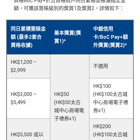
資格BoC Pay+於合資格商戶同日累積簽賬滿指定金
額，可獲該簽賬級別的獎賞1及獎賞2，詳情如下：
同日累積簽賬金
中銀信用
基本獎賞(獎
額 (最多2套合
卡/BoC Pay+額
賞1)*
資格收據)
外獎賞(獎賞2)*
HK$1,200 –
不適用
$2,999
HK$100
HK$3,000 –
HK$50
(HK$100太古城
$5,499
(HK$50太古
中心商場電子禮
城中心商場電
券x1)
子禮券x1)
HK$200
HK$5,500 或以
(HK$100太古城