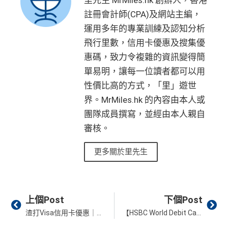
註冊會計師(CPA)及網站主編，
運用多年的專業訓練及認知分析
飛行里數，信用卡優惠及搜集優
惠碼，致力令複雜的資訊變得簡
單易明，讓每一位讀者都可以用
性價比高的方式，「里」遊世
界。MrMiles.hk 的內容由本人或
團隊成員撰寫，並經由本人親自
審核。
更多關於里先生
Prev
Ne
上個Post
下個Post
渣打Visa信用卡優惠｜全港食肆、指定百貨公司及戲院簽賬高達8%現金回贈 ！
【HSBC World Debit Card 點用？】滙豐Mastercard扣賬卡海外簽賬0%手賺費再賺0.4%現金回贈！永久免年費！入錢/海外提款/匯率教學2026