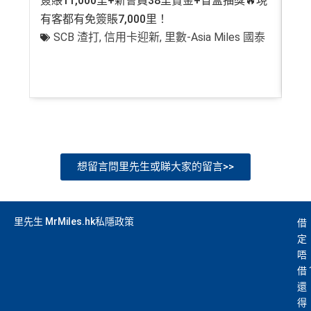
簽賬11,000里+新會員38里賞金+盲盒抽獎🔥現
萬高
有客都有免簽賬7,000里！
有
SCB 渣打
,
信用卡迎新
,
里數-Asia Miles 國泰
+
想留言問里先生或睇大家的留言>>
里先生 MrMiles.hk私隱政策
借
定
唔
借
還
得