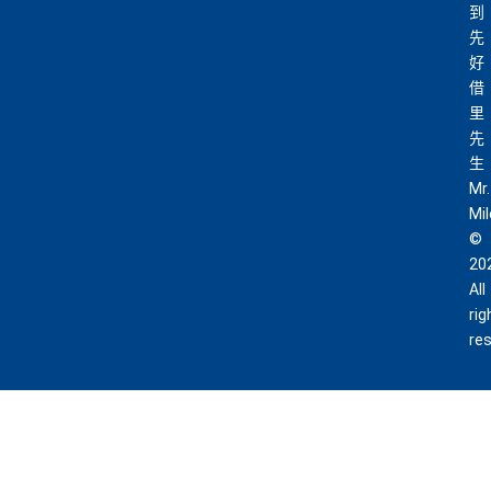
到
先
好
借
里
先
生
Mr.
Mi
©
20
All
rig
re