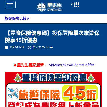
Skip
Open
Open
to
content
旅遊保險比較
>
【豐隆保險優惠碼】投保豐隆單次旅遊保
險享45折優惠
2024-12-09
里先生 Mr. Miles
🔥里先生獨家迎新
：
MrMiles.hk/welcome-offer