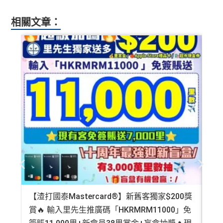
相關文章：
【渣打國泰Mastercard®】新舊客獨家$200獎
AE
賞🔥 輸入里先生推廣碼「HKRMRM11000」免
登記