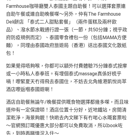
Farmhouse咖啡廳雙人泰國主題自助餐！可以選擇套票連
自助午餐或連自助晚餐㗎～另外，仲有The Farmhouse
Deli餅店 「泰式二人甜點套餐」（兩件蛋糕及兩杯飲
品）、潑水節水戰通行證一張（一節，共50分鐘；視乎政
府防疫規例而定）、泰國零食禮包一份（包括MAMA方便
麵），同埋由泰國政府旅遊局（香港）送出泰國文化散紙
包！
如果覺得唔夠喉，你都可以額外付費體驗75分鐘泰式按摩
或一小時私人泰拳班。有埋個泰式massage真係好梳乎
喎！嚟緊夏天冇得飛去泰國住，不妨去北角維港凱悅尚萃
酒店嚟返嗰泰國遊喇！
酒店自助餐無論午/晚餐提供嘅食物選擇都幾多㗎，而且味
道仲有一定保證𠻹！酒店位置十分好，近地鐵站，房間清
潔乾淨，海景夠靚！快啲去內文睇下有冇啱心水嘅套票啦
～官網預訂嘅優惠大部分都可以免費取消，所以book咗
先，到時再睇情況入住～