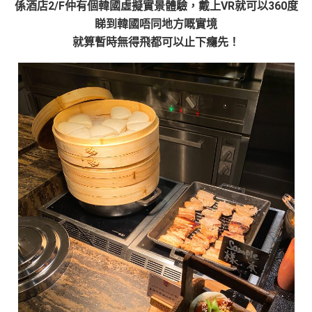
係酒店2/F仲有個韓國虛擬實景體驗，戴上VR就可以360度
睇到韓國唔同地方嘅實境
就算暫時無得飛都可以止下癮先！