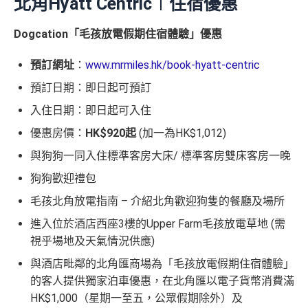
北角Hyatt Centric︱住宿優惠
Dogcation「毛孩放電假期住宿體驗」優惠
預訂網址
：
www.mrmiles.hk/book-hyatt-centric
預訂日期：即日起可預訂
入住日期：即日起可入住
優惠房價：
HK$920起
(加一為HK$1,012)
與狗狗一同入住標準客房大床/ 標準客房雙床客房一晚
狗狗歡迎禮包
毛孩北角放電指南 – 介紹北角歡迎狗隻的餐廳及場所
進入位於酒店西座3樓的Upper Farm毛孩放電草地 (需
視乎場地及天氣情況供應)
與酒店毗鄰的北角匯商場為「毛孩放電假期住宿體驗」
的客人提供獨家泊車優惠，在北角匯以電子貨幣消費滿
HK$1,000（星期一至五，公眾假期除外）及