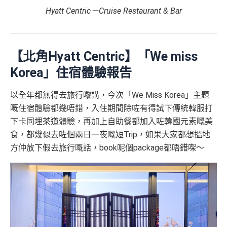
Hyatt Centric－Cruise Restaurant & Bar
【北角Hyatt Centric】「We miss
Korea」住宿體驗報告
以全年都無得去旅行嚟講，今次「We Miss Korea」主題
嘅住宿體驗都幾唔錯，入住期間除咗有得試下傳統韓服打
下卡同埋茶道體驗，再加上自助餐都加入咗韓國元素嘅美
食，都幾似去咗個兩日一夜嘅短Trip，如果大家都想搵地
方仲放下假去旅行嘅話，book呢個package都唔錯㗎～