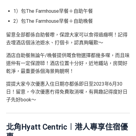
1）包The Farmhouse早餐＋自助午餐
2）包The Farmhouse早餐＋自助晚餐
留意全部都係自助餐嚟，保證大家可以食得過癮啊！記得
去埋酒店個泳池遊水、打個卡，認真夠曬歎～
酒店自助餐無論午/晚餐提供嘅食物選擇都幾多㗎，而且味
道仲有一定保證𠻹！酒店位置十分好，近地鐵站，房間好
乾淨，最重要係個海景夠靚啊！
提提大家今次優惠入住日期亦都係即日至2023年6月30
日！留意，今次優惠冇得免費取消㗎，有興趣記得度好日
子先好book～
北角Hyatt Centric︱港人專享住宿優