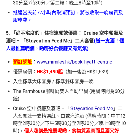
30分至7時30分／第二輪：晚上8時至10時)
抵達當天前72小時內取消預訂，將被收取一晚房費及
服務費。
5. 「尚萃宅度假」住宿連餐飲優惠： Cruise 空中餐廳及
酒吧 – 「Staycation Feed Me」二人套餐
(送一支酒！個
人最推薦呢個，啲嘢好食餐廳又有氣氛)
預訂網址
：
www.mrmiles.hk/book-hyatt-centric
優惠房價：
HK$1,490起
（加一後為HK$1,639)
入住標準大床客房 / 標準雙床客房一晚
The Farmhouse咖啡廳雙人自助早餐 (用餐時間為60分
鐘)
Cruise 空中餐廳及酒吧 – 「
Staycation Feed Me
」二
人套餐連一支精選紅、白或汽泡酒 (供應時間：中午12
時至2時30分／下午5時30分至7時30分／晚上8時至10
時)，
個人嚟講最推薦呢啲，食物質素高而且酒又好