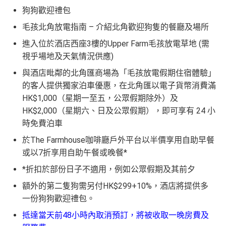
狗狗歡迎禮包
毛孩北角放電指南 – 介紹北角歡迎狗隻的餐廳及場所
進入位於酒店西座3樓的Upper Farm毛孩放電草地 (需
視乎場地及天氣情況供應)
與酒店毗鄰的北角匯商場為「毛孩放電假期住宿體驗」
的客人提供獨家泊車優惠，在北角匯以電子貨幣消費滿
HK$1,000（星期一至五，公眾假期除外）及
HK$2,000（星期六、日及公眾假期），即可享有 24 小
時免費泊車
於The Farmhouse咖啡廳戶外平台以半價享用自助早餐
或以7折享用自助午餐或晚餐*
*折扣於部份日子不適用，例如公眾假期及其前夕
額外的第二隻狗需另付HK$299+10%，酒店將提供多
一份狗狗歡迎禮包。
抵達當天前48小時內取消預訂，將被收取一晚房費及