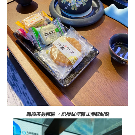
韓國茶房體驗
，記得試埋韓式傳統甜點