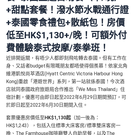
+甜點套餐！潑水節水戰通行證
+泰國零食禮包+散紙包！房價
低至HK$1,130+/晚！可額外付
費體驗泰式按摩/泰拳班！
近排開返關，有唔少人都即刻飛咗轉去泰國。但有工作在
身、又話者budget有限嘅朋友都唔使得個羨慕！依家北角
維港凱悅尚萃酒店(Hyatt Centric Victoria Harbour Hong
Kong)重啟「港遊世界」系列，第一站就係泰國！今次酒
店就同泰國政府旅遊局合作推出「We Miss Thailand」住
宿計劃，優惠可由即日起至2022年6月29日期間預訂，可
於即日起至2022年6月30日期間入住。
套票優惠房價低至
HK$1,130起
（加一後為：
HK$1,243），包括入住標準大床客房/標準雙床客房一
晚、The Farmhouse咖啡廳雙人自助早餐，以及The