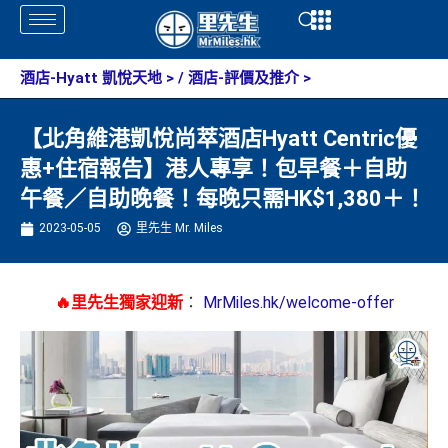
Skip
Open
Open
to
content
酒店-Hyatt 凱悅天地
> /
酒店-評價及推介
>
【北角維港凱悅尚萃酒店Hyatt Centric優
惠+住宿報告】港人專享！包早餐＋自助
午餐／自助晚餐！每晚只需HK$1,380＋！
2023-05-05
里先生 Mr. Miles
🔥里先生獨家迎新
：
MrMiles.hk/welcome-offer