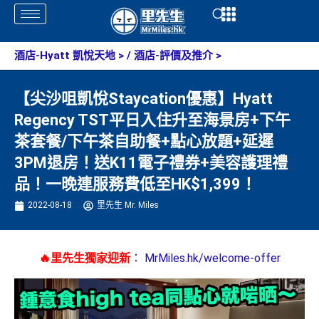
Skip
Open
Open
to
content
酒店-Hyatt 凱悅天地
> /
酒店-評價及推介
>
【尖沙咀凱悅Staycation優惠】Hyatt
Regency TST平日入住升至海景房+下午
茶套餐/下午茶自助餐+點心放題+延遲
3PM退房！送K11電子禮券+美容護理禮
品！一晚連服務費低至HK$1,399！
2022-08-18
里先生 Mr. Miles
🔥里先生獨家迎新
：
MrMiles.hk/welcome-offer