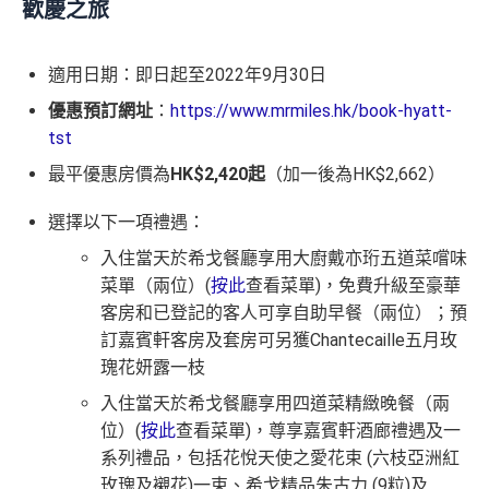
歡慶之旅
適用日期：即日起至2022年9月30日
優惠預訂網址
：
https://www.mrmiles.hk/book-hyatt-
tst
最平優惠房價為
HK$2,420起
（加一後為HK$2,662）
選擇以下一項禮遇：
入住當天於希戈餐廳享用大廚戴亦珩五道菜嚐味
菜單（兩位）(
按此
查看菜單)，免費升級至豪華
客房和已登記的客人可享自助早餐（兩位）；預
訂嘉賓軒客房及套房可另獲Chantecaille五月玫
瑰花妍露一枝
入住當天於希戈餐廳享用四道菜精緻晚餐（兩
位）(
按此
查看菜單)，尊享嘉賓軒酒廊禮遇及一
系列禮品，包括花悅天使之愛花束 (六枝亞洲紅
玫瑰及襯花)一束、希戈精品朱古力 (9粒)及