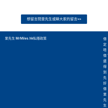
想留言問里先生或睇大家的留言>>
里先生 MrMiles.hk私隱政策
借
定
唔
借
還
得
到
先
好
借
里
先
生