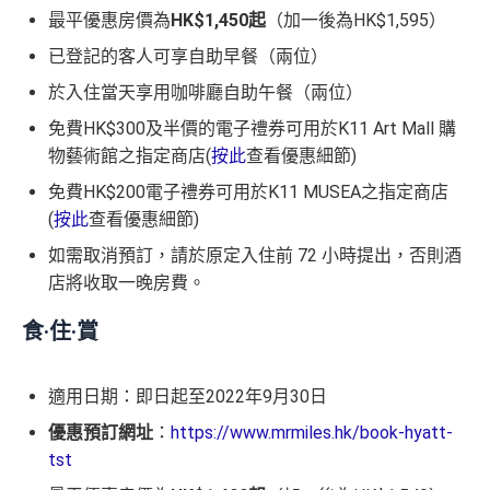
最平優惠房價為
HK$1,450起
（加一後為HK$1,595）
已登記的客人可享自助早餐（兩位）
於入住當天享用咖啡廳自助午餐（兩位）
免費HK$300及半價的電子禮券可用於K11 Art Mall 購
物藝術館之指定商店(
按此
查看優惠細節)
免費HK$200電子禮券可用於K11 MUSEA之指定商店
(
按此
查看優惠細節)
如需取消預訂，請於原定入住前 72 小時提出，否則酒
店將收取一晚房費。
食‧住‧賞
適用日期：即日起至2022年9月30日
優惠預訂網址
：
https://www.mrmiles.hk/book-hyatt-
tst