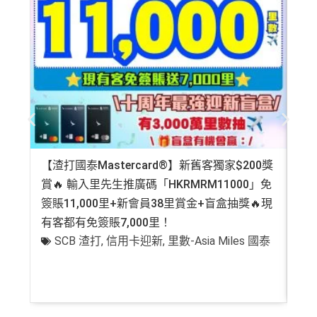
【渣打國泰Mastercard®】新舊客獨家$200獎
AE
賞🔥 輸入里先生推廣碼「HKRMRM11000」免
登記
簽賬11,000里+新會員38里賞金+盲盒抽獎🔥現
萬高
有客都有免簽賬7,000里！
有
SCB 渣打
,
信用卡迎新
,
里數-Asia Miles 國泰
+