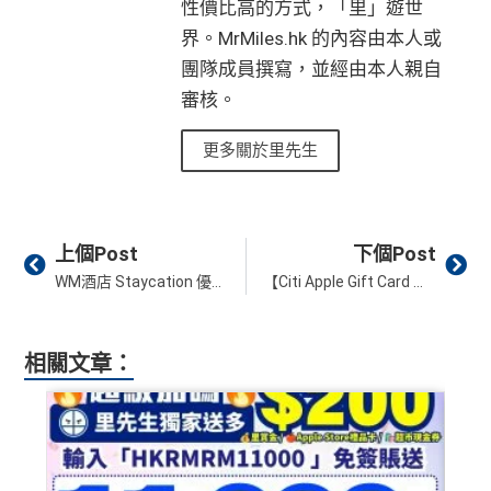
性價比高的方式，「里」遊世
界。MrMiles.hk 的內容由本人或
團隊成員撰寫，並經由本人親自
審核。
更多關於里先生
Prev
Ne
上個Post
下個Post
WM酒店 Staycation 優惠！連M Thai晚餐再包 自助早餐 連房內迷你酒吧！每晚已加一低至HK$2,600！即每位只需HK$1,300！另外亦有自助晚餐套餐！
【Citi Apple Gift Card 迎新優惠】申請Citibank信用卡 簽HK$300就送HK$1,800禮品！
相關文章：