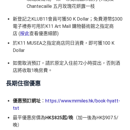
Chantecaille 五月玫瑰花妍露一枝
新登記之KLUB11會員可獲50 K Dollar；免費港幣$300
電子禮券可用於K11 Art Mall 購物藝術館之指定商
店 (
按此
查看優惠細節)
於K11 MUSEA之指定商店同日消費，即可獲100 K
Dollar
如需取消預訂，請於原定入住前72小時提出，否則酒
店將收取1晚房費。
長期住宿優惠
優惠預訂網址
：
https://www.mrmiles.hk/book-hyatt-
tst
最平優惠房價為
HK$825起/晚
（加一後為HK$907.5/
晚）