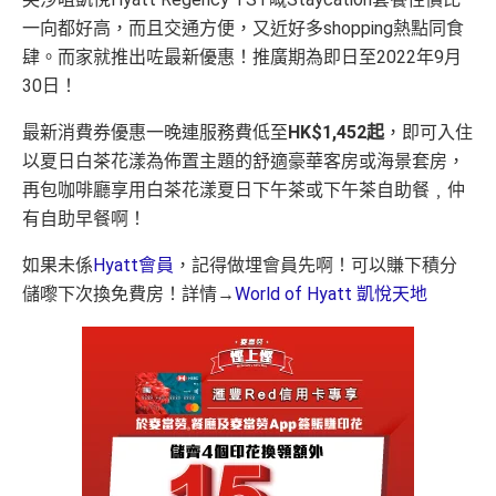
一向都好高，而且交通方便，又近好多shopping熱點同食
肆。而家就推出咗最新優惠！推廣期為即日至2022年9月
30日！
最新消費券優惠一晚連服務費低至
HK$1,452起
，即可入住
以夏日白茶花漾為佈置主題的舒適豪華客房或海景套房，
再包咖啡廳享用白茶花漾夏日下午茶或下午茶自助餐﹐仲
有自助早餐啊！
如果未係
Hyatt會員
，記得做埋會員先啊！可以賺下積分
儲嚟下次換免費房！詳情→
World of Hyatt 凱悅天地