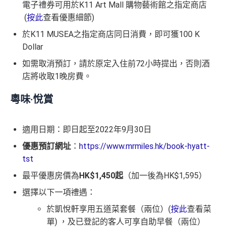
電子禮券可用於K11 Art Mall 購物藝術館之指定商店
(
按此
查看優惠細節)
於K11 MUSEA之指定商店同日消費，即可獲100 K
Dollar
如需取消預訂，請於原定入住前72小時提出，否則酒
店將收取1晚房費。
粵味‧悅賞
適用日期：即日起至2022年9月30日
優惠預訂網址
：
https://www.mrmiles.hk/book-hyatt-
tst
最平優惠房價為
HK$1,450起
（加一後為HK$1,595）
選擇以下一項禮遇：
於凱悅軒享用五道菜套餐（兩位）(
按此
查看菜
單) ，及已登記的客人可享自助早餐（兩位）