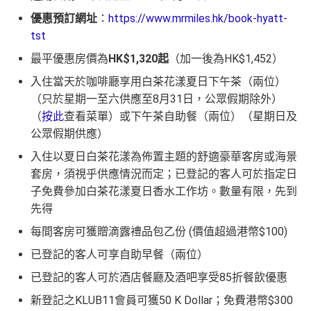
優惠預訂網址
：
https://www.mrmiles.hk/book-hyatt-
tst
最平優惠房價為
HK$1,320起
（加一後為HK$1,452）
入住當天於咖啡廳享用白茶花漾夏日下午茶（兩位）
（只於星期一至六供應至8月31日，公眾假期除外）
（
按此
查看菜單）或下午茶自助餐（兩位）（星期日及
公眾假期供應）
入住以夏日白茶花漾為佈置主題的舒適豪華客房或海景
套房，須視乎供應情況而定；已登記的客人可於指定日
子免費參加白茶花漾夏日香水工作坊。數量有限，先到
先得
每間客房可獲贈滴露禮品包乙份 (價值超過港幣$100)
已登記的客人可享自助早餐（兩位）
已登記的客人可於酒店餐廳及酒吧享受85折餐飲優惠
新登記之KLUB11會員可獲50 K Dollar；免費港幣$300