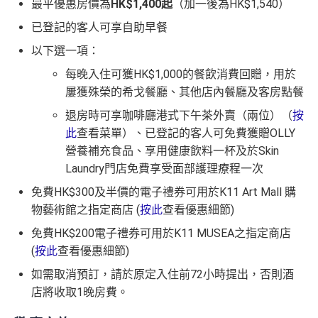
最平優惠房價為
HK$1,400起
（加一後為HK$1,540）
已登記的客人可享自助早餐
以下選一項：
每晚入住可獲HK$1,000的餐飲消費回贈，用於
屢獲殊榮的希戈餐廳、其他店內餐廳及客房點餐
退房時可享咖啡廳港式下午茶外賣（兩位）（
按
此
查看菜單）、已登記的客人可免費獲贈OLLY
營養補充食品、享用健康飲料一杯及於Skin
Laundry門店免費享受面部護理療程一次
免費HK$300及半價的電子禮券可用於K11 Art Mall 購
物藝術館之指定商店 (
按此
查看優惠細節)
免費HK$200電子禮券可用於K11 MUSEA之指定商店
(
按此
查看優惠細節)
如需取消預訂，請於原定入住前72小時提出，否則酒
店將收取1晚房費。