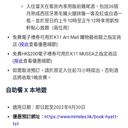
入住當天在客房內享用飯前雞尾酒，包括36個
月熟成西班牙黑毛豬火腿拼盤一客及紅或白酒一
瓶，並於翌日的上午10時至正午12時享用凱悅
軒點心放題（兩位用）
免費電子禮券可用於K11 Art Mall 購物藝術館之指定商
店 (
按此
查看優惠細節)
免費HK$200電子禮券可用於K11 MUSEA之指定商店
(
按此
查看優惠細節)
如需取消預訂，請於原定入住前72小時提出，否則酒
店將收取1晚房費。
自助餐 X 本地遊
適用日期：即日起至2022年9月30日
優惠預訂網址
：
https://www.mrmiles.hk/book-hyatt-
tst