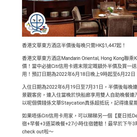
香港文華東方酒店半價後每晚只需HK$1,447起！
香港文華東方酒店Mandarin Oriental, Hong Kon
價！當中必搶Citi信用卡週末限定嘅額外半價及買一
用！預訂日期為2022年6月18日晚上9時起至6月2
入住日期為2022年6月19日至7月31日，半價後每晚
景觀客房，連入住當晚於快船廊享用雙人自助晚餐連汽
以呢個價錢係文華Staycation真係超抵玩，記得
如果唔係Citi信用卡用家，可以睇睇另一個【夏日抵De
宿+早餐+3道菜晚餐+27小時住宿體驗！最早於下午
check out啦～