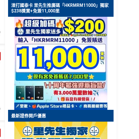
渣打國泰卡 里先生推廣碼「HKRMRM11000」獨家
$238獎賞+免簽11,000里
最新證券開戶優惠