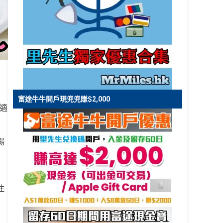
富途牛牛開戶現兜兜賺$2,000
碼適
場
！
住