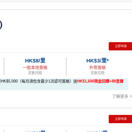
≈ HK$1，可兌換FPS轉數快回贈！詳情
MrMiles.hk/mmcredit
)
信用卡戶口
ibank信用卡
電車/的士
有
額外15%回贈
，變相85折搭公共交通工具
i-hktvmall-form
立即申請
過要留意手續費
/電動車充電
5%回贈
，等於95折養車
積認可簽賬滿HK$5,000或以上（每月須包含最少1次認可簽賬）賺
HK$8/里
HK$3/里*
一般本地簽賬
外幣簽賬
你到訪之金融機構、
服務供應商或特定產品網站有所出入，
所有金
告紀錄
唔錯
0或以上，賺
HK$300現金回贈
里數回贈
里數回贈
網站為產品資訊的最更新版本。
本網站產品之比較結果建基
於
客
V的賬單可賺取
高達4% Club積分回贈
HK$5,000（每月須包含最少1次認可簽賬）送
HK$1,600現金回贈+88里賞
≈ HK$1，可兌換FPS轉數快回贈！詳情
MrMiles.hk/mmcredit
會特別註明。
Disclaimer: At MrMiles, we strive to keep our inform
lub Shopping應用程式)簽賬可賺取
高達3%＋1%Club積分回贈
期
different than what you see when you visit a financial institution, s
了解更多
epancy in product information, please refer to the financial instituti
leK、CSL、麥當勞
信用卡戶口
l products and services are presented without warranty. Additionall
dvertisers. However, the results of our comparison tools which are
ibank信用卡
資格簽賬中賺取
無上限1% Club 積分回贈
e analysis first.
立即申請
過要留意手續費