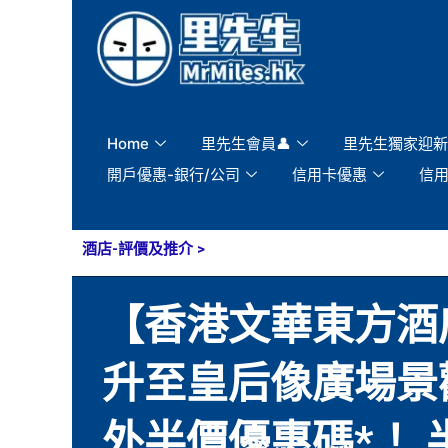
Skip
to
content
Home
里先生會員👤
里先生獨家迎新
開戶優惠-銀行/公司
信用卡優惠
信
酒店-評價及推介
>
【香港文華東方酒店Man
升至皇后像廣場景觀
外半價優惠碼*！ 