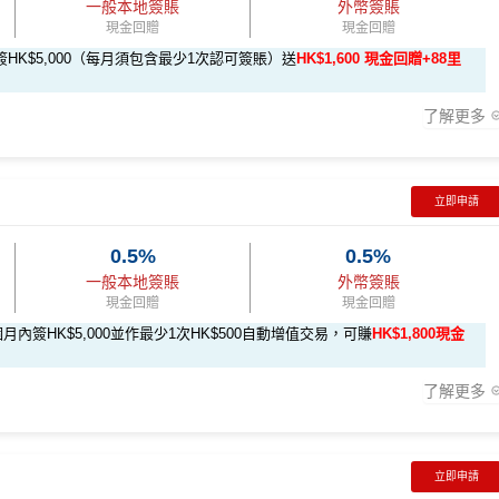
一般本地簽賬
外幣簽賬
現金回贈
現金回贈
HK$5,000（每月須包含最少1次認可簽賬）送
HK$1,600 現金回贈+88里
了解更多
立即申請
0.5%
0.5%
一般本地簽賬
外幣簽賬
現金回贈
現金回贈
i-cash-back-form
月內簽HK$5,000並作最少1次HK$500自動增值交易，可賺
HK$1,800現金
積認可簽賬滿HK$5,000或以上（每月須包含最少1次認可簽賬）賺
了解更多
0或以上，賺
HK$300現金回贈
≈ HK$1，可兌換FPS轉數快回贈！詳情
MrMiles.hk/mmcredit
立即申請
期