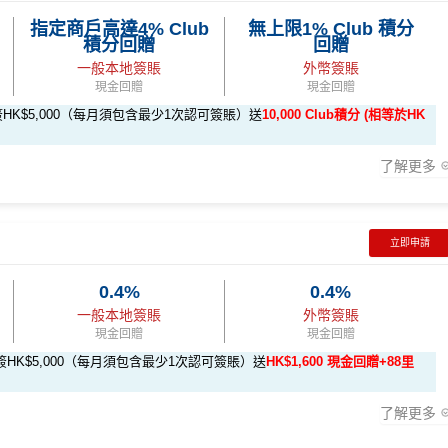
指定商戶高達4% Club
無上限1% Club 積分
信用卡戶口
積分回贈
回贈
一般本地簽賬
外幣簽賬
ibank信用卡
現金回贈
現金回贈
過要留意手續費
i-octopus-form
HK$5,000（每月須包含最少1次認可簽賬）送
10,000 Club積分 (相等於HK
後首2個月內簽HK$5,000（每月須包含最少1次認可簽賬）並作最
了解更多
金回贈
00或以上（每月須包含最少1次認可簽賬）並作最少1次HK$500自動
chat Pay
/
支付寶HK
都有啊！)
立即申請
≈ HK$1，可兌換FPS轉數快回贈！詳情
MrMiles.hk/mmcredit
0.4%
0.4%
店餐廳唔計食肆少咗回贈
一般本地簽賬
外幣簽賬
現金回贈
現金回贈
-club-form
HK$5,000（每月須包含最少1次認可簽賬）送
HK$1,600 現金回贈+88里
HK$5,000（每月須包含最少1次認可簽賬），送
10,000 Club
信用卡主卡之客戶及
金卡會藉
及首3張月結單享100%財務費用回贈(高達HK$500)
了解更多
曾持有及不曾取消任何由花旗銀行所發行之Citi信用卡主卡之客戶
0或以上，賺
HK$300現金回贈