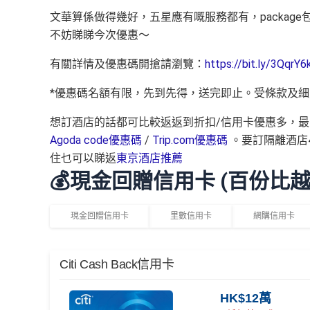
文華算係做得幾好，五星應有嘅服務都有，package包
不妨睇睇今次優惠～
有關詳情及優惠碼開搶請瀏覽：
https://bit.ly/3QqrY6
*優惠碼名額有限，先到先得，送完即止。受條款及
想訂酒店的話都可比較返返到折扣/信用卡優惠多，最
Agoda code優惠碼
/
Trip.com優惠碼
。要訂隔離酒店
住乜可以睇返
東京酒店推薦
💰現金回贈信用卡 (百份比
現金回贈信用卡
里數信用卡
網購信用卡
Citi Cash Back信用卡
HK$12萬