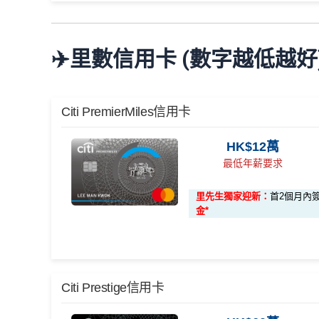
(「新客戶」)。
🎁
迎新禮遇
呢個優惠學生冇份的！
*38新會員+成功批卡派出50額外里賞金。每1里賞金 
年薪要求比較高，要HK$120,000
Citi The Club
迎新
條件及
冷河期
✈️里數信用卡 (數字越低越好
✅
優點
DCC無積分→里先生
DCC
解說
優惠期：
2026年7月1日至9月30日
獎賞於完成簽賬條件後5個曆月內自動存入至認可
ebanking網上繳費無回贈
立即申請:
MrMiles.hk/citi-apply
Citi新客 ＝ 過去12個月內沒有取消或持有過任何Cit
每月簽賬滿$4,000當月
巴士/港鐵/綠色小巴/渡輪/
無得儲里數
申請完填Form賺多88里賞金*:
MrMiles.hk/cit
Citi PremierMiles信用卡
用PayMe/Alipay等電子錢包增值都計迎新，不
每月簽賬滿HK$10,000，當月可享
隧道費/泊車費
2026年10月31日或之前成功批卡
，及首2個月內累
同一張卡可以同時拎政府交通津貼
HK$12萬
✅
優點
HK$1,600 現金回贈
最低年薪要求
免責聲明：里先生努力保持信息準確。
若
任何信息與
年薪要求低，用嚟做入門卡建立
正面信貸資料報
學生信用卡
：
首3個月內累積認可簽賬滿HK$1,00
融產品和服務均以他們作準，
請參閱
相關
金融機構的
透過自動轉賬支付1O1O、csl、網上行及Now T
里先生獨家迎新：
首2個月內簽
❎
缺點
*38新會員+成功批卡派出50額外里賞金。每1里賞金 
觀分析，
因此就算獲第三方廣告客戶贊助，我們並不
金*
於Club Shopping (
https://shop.theclub.com.hk/
或C
Citi HKTVmall信用卡
迎新條件及
冷河
ation accurate and up to date. This information may be 
ervice provider or specific product’s site. For any discr
指定商戶
高達4%簽賬回贈
，當中有Klook、Circ
DCC無積分→里先生
DCC
解說
獎賞於完成簽賬條件後5個曆月內自動存入至認可
on’s website for the most updated version. All financia
回贈上限為1,500 Club 積分
ebanking網上繳費無回贈 (→
交水電煤信用卡串較
)
y, this site may be compensated through third party a
Citi新客 ＝ 過去12個月內沒有取消或持有過任何Cit
🎁
迎新禮遇
達到上限1,500 Club 積分後，持卡人仍可在合
Citi Prestige信用卡
not marked as sponsored are always based on objectiv
用PayMe/Alipay等電子錢包增值都計迎新，不
❎
缺點