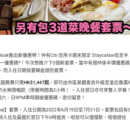
g聯乘Klook推出新優惠啊！仲有Citi 信用卡週末限定 Staycation低至半
送一優惠碼*！今次想推介下2個新套票，當中有個仲係半價優惠
2日，而入住日期就要睇返個別套票。
連服務費只需
HK$1,447起
，即可由市區景觀客房升級至皇后像廣
水無限暢飲（用餐時間為2小時 ）。入住翌日亦可享雙人早餐
逢星期六、日9PM準時開搶優惠碼，密切留意！
al】套票，入住日期為2022年6月19日至7月31日。套票包括有
3時入住及最遲於翌日下午6時退房，咁就可以慢慢歎，唔使趕住