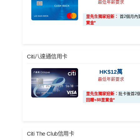
最低年薪要求
里先生獨家迎新：
首2個月內簽
賞金*
🎁
迎新禮遇
Citi八達通信用卡
優惠期：
2026年7月1日至9月30日
HK$12萬
最低年薪要求
立即申請:
MrMiles.hk/citi-cash-back-apply
申請完填Form賺多88里賞金*:
MrMiles.hk/cit
里先生獨家迎新：
批卡後首2個
回贈+88里賞金*
2026年10月31日或之前成功批卡
，及首2個月內累
HK$1,600 現金回贈
學生信用卡
：
首3個月內累積認可簽賬滿HK$1,00
🎁
迎新禮遇
*38新會員+成功批卡派出50額外里賞金。每1里賞金 
Citi The Club信用卡
Citi Cash Back
信用卡迎新條件及
冷河