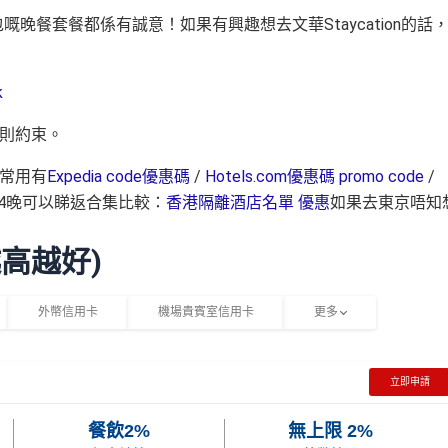
嘅晚餐套餐都係有誠意！如果有興趣想去文華Staycation的話
k
細則約束。
常用有
Expedia code優惠碼
/
Hotels.com優惠碼 promo code
/
4晚可以睇返合集比較：
香港隔離酒店名單 優惠
如果去東京唔知
越高越好)
外幣信用卡
機場貴賓室信用卡
更多
立即申請
餐飲2%
無上限 2%