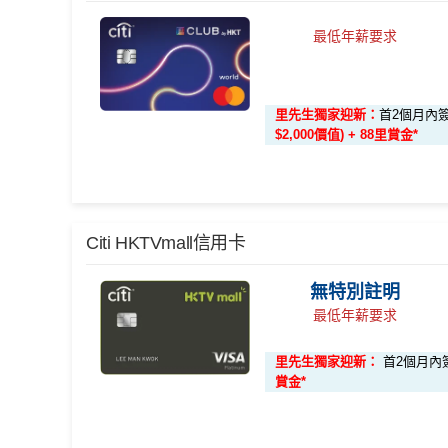
Citi
八達通信用卡
迎新優惠
最低年薪要求
獎賞於完成簽賬條件後5個曆月內自動存入至認可
優惠期：2026年7月1日至9月30日
Citi新客 ＝ 過去12個月內沒有取消或持有過任何Cit
立即申請:
MrMiles.hk/citi-otp-apply
用PayMe/Alipay等電子錢包增值都計迎新，不
申請完填Form賺多88里賞金*:
MrMiles.hk/cit
里先生獨家迎新：
首2個月內簽
$2,000價值) + 88里賞金*
✅
優點
^
新客戶
喺
2026年10月31日或之前成功批卡
，批卡
少1次HK$500自動增值交易，可賺
HK$1,800現
學生信用卡
：
首3個月內累積認可簽賬滿HK$1,0
食肆/酒店消費現金回贈2%
🎁
迎新禮遇
增值交易，賺
HK$900現金回贈
其他本地港幣簽賬現金回贈1%
(連
chok PayMe
/
We
Citi HKTVmall信用卡
*38新會員+成功批卡派出50額外里賞金。每1里賞金 
八達通自動增值1%
Citi八達通信用卡迎新
優惠期：
2026年7月1日至9月30日
條件及
冷河期
無特別註明
去食飯統一2%，唔洗擔心有時酒店自助餐某啲酒
最低年薪要求
立即申請:
MrMiles.hk/citi-club-application
電子錢包PayMe/WeChat Pay/支付寶都計迎新！
港幣支付外國註册商戶(如Expedia)
沒有
CBF
收費
申請完填Form賺多88里賞金*
MrMiles.hk/citi
里先生獨家迎新：
首2個月內簽
迎新獎賞只適用於：
持續地都有
Citi信用卡優惠
賞金*
2026年10月31日或之前成功批卡
，
及首2個月內簽
現在不持有任何由花旗銀行所發行之Citi
年薪要求HK$120,000都申請到
積分 (相當於HK$2,000獎賞)
、
The Club白
由申請認可信用卡當月起計過去12個月內不
❎
缺點
學生信用卡
：
首3個月內累積認可簽賬滿HK$1,00