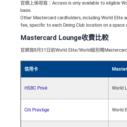
官網上係咁寫：Access is only available to eligible World 
basis.
Other Mastercard cardholders, including World Elite a
fee, specific to each Dining Club location on a space a
Mastercard Lounge收費比較
官網寫8月31日前World Elite/World級別嘅Mast
信用卡
Maste
HSBC Privé
World 
Citi Prestige
World E