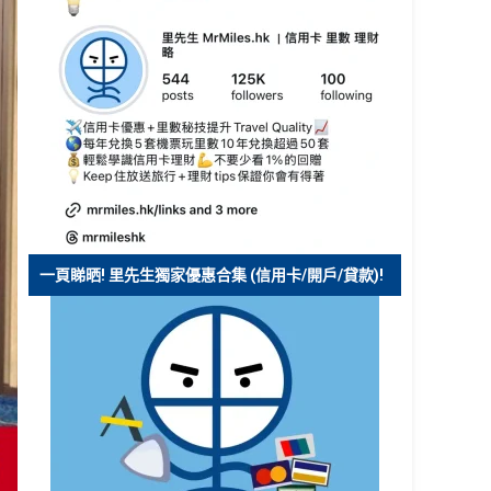
一頁睇晒! 里先生獨家優惠合集 (信用卡/開戶/貸款)!