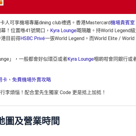
持卡人可享機場專屬dining club禮遇。香港Mastercard
機場貴賓室
9日正式開幕！位置喺41號閘口，
Kyra Lounge
嘅隔離。持World Legend
香港目前得
HSBC Privé
一張World Legend。而World Elite / World
 Lounge」，一般都會好似環亞或者
Kyra Lounge
嗰啲咁會同銀行或
用卡
、
免費機場外賣攻略
n解決行李煩惱！配合里先生獨家 Code 更是抵上加抵！
位置、地圖及營業時間