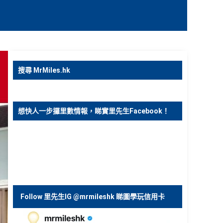
搜尋 MrMiles.hk
想快人一步攞里數情報，睇實里先生Facebook！
Follow 里先生IG @mrmileshk 睇圖學玩信用卡