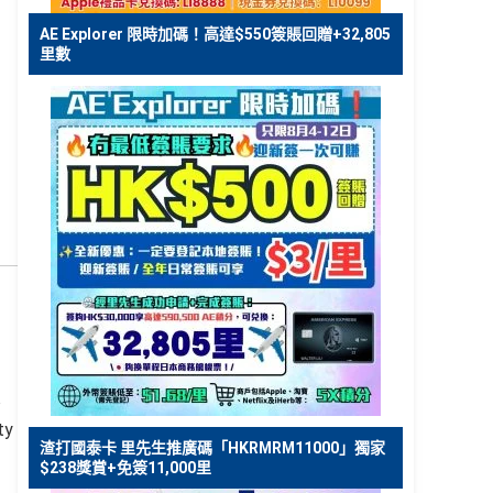
AE Explorer 限時加碼！高達$550簽賬回贈+32,805
里數
無
ty
渣打國泰卡 里先生推廣碼「HKRMRM11000」獨家
$238獎賞+免簽11,000里