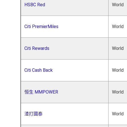
HSBC Red
World
Citi PremierMiles
World
Citi Rewards
World
Citi Cash Back
World
恒生 MMPOWER
World
渣打國泰
World