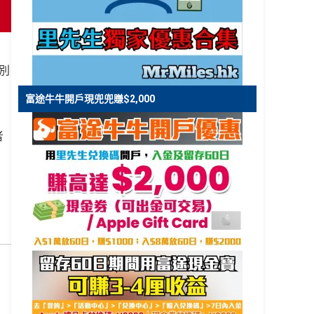
級別
富途牛牛開戶現兜兜賺$2,000
者