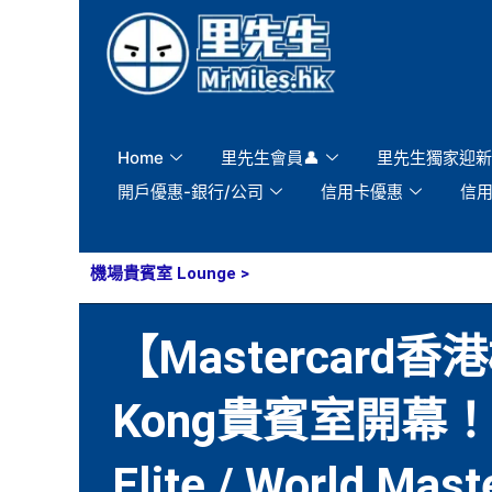
Skip
to
content
Home
里先生會員👤
里先生獨家迎新
開戶優惠-銀行/公司
信用卡優惠
信
機場貴賓室 Lounge
>
【Mastercard香港機
Kong貴賓室開幕！HSB
Elite / World M