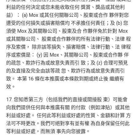
利益的任何決定或您未能收取任何 獎賞、獎品或其他利
益）： (a) Mox 或其任何關聯公司、股東或合作 夥伴對您
遭受的任何損失或損害賠償均 不承擔任何責任；及 (b) 您
須使 Mox 及其關聯公司、股東及合 作夥伴免於針對 Mox
或其關聯公司、 股東或合作夥伴的所有法律行動、法律 程
序及索償， 除非該等損失、損害賠償、法律行動、法 律程
序或索償是： (y) 因 Mox、其關聯公司、股東或合作夥 伴
的疏忽、欺詐行為或故意失責而引 致；及 (z) 合理可預見
的及直接及完全由該等疏 忽、欺詐行為或故意失責而引
致。 本第 16 條在本推廣或本條款到期或終止後 繼續有
效。
17. 您知悉第三方（包括我們的直接或間接股 東）可能會
向我們提供任何與本推廣有關 的付款（例如津貼）或其他
利益或好處。 任何此等利益或好處的性質、金額和計算 方
法可不時更改。我們可絕對享有並有權 為自身保留任何此
等利益或好處，而無須 事先向您披露。