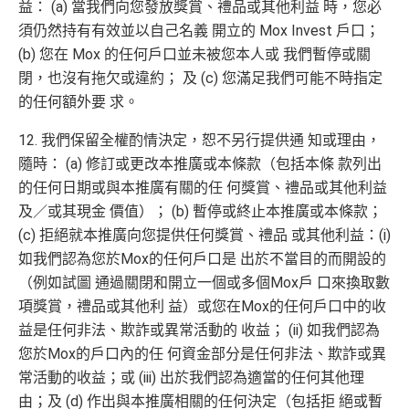
益： (a) 當我們向您發放獎賞、禮品或其他利益 時，您必
須仍然持有有效並以自己名義 開立的 Mox Invest 戶口；
(b) 您在 Mox 的任何戶口並未被您本人或 我們暫停或關
閉，也沒有拖欠或違約； 及 (c) 您滿足我們可能不時指定
的任何額外要 求。
12. 我們保留全權酌情決定，恕不另行提供通 知或理由，
隨時： (a) 修訂或更改本推廣或本條款（包括本條 款列出
的任何日期或與本推廣有關的任 何獎賞、禮品或其他利益
及／或其現金 價值）； (b) 暫停或終止本推廣或本條款；
(c) 拒絕就本推廣向您提供任何獎賞、禮品 或其他利益：(i)
如我們認為您於Mox的任何戶口是 出於不當目的而開設的
（例如試圖 通過關閉和開立一個或多個Mox戶 口來換取數
項獎賞，禮品或其他利 益）或您在Mox的任何戶口中的收
益是任何非法、欺詐或異常活動的 收益； (ii) 如我們認為
您於Mox的戶口內的任 何資金部分是任何非法、欺詐或異
常活動的收益；或 (iii) 出於我們認為適當的任何其他理
由；及 (d) 作出與本推廣相關的任何決定（包括拒 絕或暫