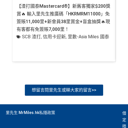
【渣打國泰Mastercard®】新舊客獨家$200獎
AE
賞🔥 輸入里先生推廣碼「HKRMRM11000」免
登記
簽賬11,000里+新會員38里賞金+盲盒抽獎🔥現
萬高
有客都有免簽賬7,000里！
有
SCB 渣打
,
信用卡迎新
,
里數-Asia Miles 國泰
+
想留言問里先生或睇大家的留言>>
里先生 MrMiles.hk私隱政策
借
定
唔