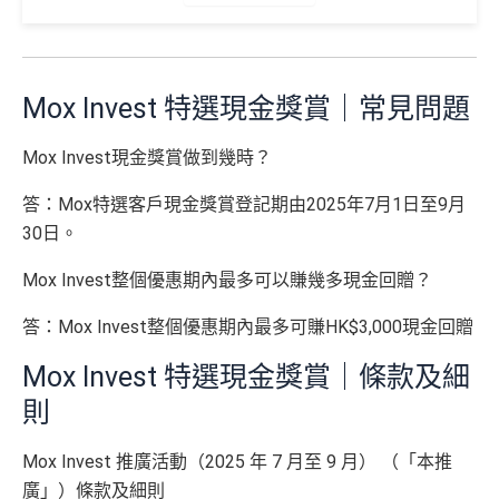
🎁開戶迎新
Mox Invest 特選現金獎賞｜常見問題
2026 Mox 里先生獨家優惠懶人包 (邀請碼二
揀一)
Mox Invest
現金獎賞做到幾時？
答：Mox特選客戶現金獎賞登記期由
2025年7月1日至9月
優惠
選項 1：現兜兜賺現金
30日
。
選項 2：里數達人必選
選項
回贈
Mox Invest整個優惠期內最多可以賺幾多現金回贈？
里先
答：Mox Invest整個優惠期內最多可賺HK$3,000現金回贈
生邀
M
2
O
請碼
Mox Invest 特選現金獎賞｜條款及細
0
X
（2
0
T
則
026
0
R
年8
邀請
邀請
M
A
複
複
製
製
O
V
Mox Invest 推廣活動（2025 年 7 月至 9 月） （「本推
月1
碼：
碼：
X
E
日至
廣」）條款及細則