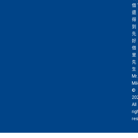
借
還
得
到
先
好
借
里
先
生
Mr.
Mi
©
20
All
rig
re