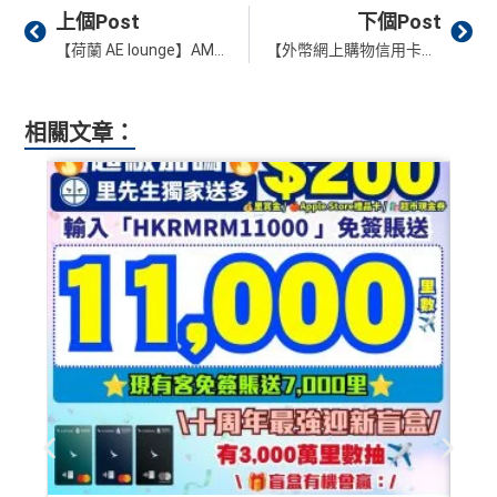
Prev
Ne
上個Post
下個Post
【荷蘭 AE lounge】AMS Amex Centurion Lounge 阿姆斯特丹百夫長貴賓室 預計2026年開業！
【外幣網上購物信用卡優惠比較2025】海外Online Shopping揀高回贈信用卡｜大額簽賬就揀用免外幣手續費信用卡
相關文章：