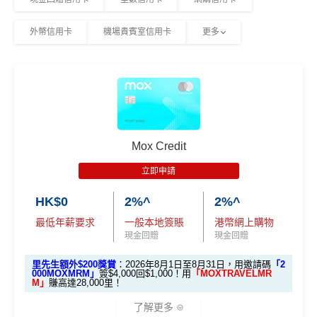
外幣信用卡
機場貴賓室信用卡
更多
Mox Credit
立即申請
HK$0
2%^
2%^
最低年薪要求
一般本地簽賬
港幣網上購物
現金回贈
現金回贈
里先生額外$200獎賞
：2026年8月1日至8月31日，用邀請碼
「2
000MOXMRM」
簽$4,000回$1,000！用
「MOXTRAVELMR
M」
賺高達28,000里！
了解更多