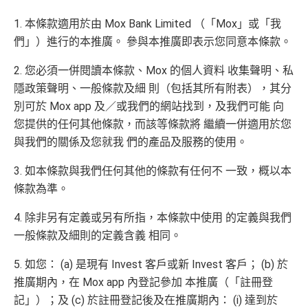
M
L
8月
R
M
1. 本條款適用於由 Mox Bank Limited （「Mox」或「我
31
M
R
M
們」）進行的本推廣。 參與本推廣即表示您同意本條款。
日期
間）
2. 您必須一併閱讀本條款、Mox 的個人資料 收集聲明、私
隱政策聲明、一般條款及細 則（包括其所有附表），其分
想儲「亞洲萬里通」
適合
鍾意直接賺 Cash / 最
別可於 Mox app 及／或我們的網站找到，及我們可能 向
里數換免費機票去旅
對象
近有大額簽賬
您提供的任何其他條款，而該等條款將 繼續一併適用於您
行嘅朋友
與我們的關係及您就我 們的產品及服務的使用。
1. M
3. 如本條款與我們任何其他的條款有任何不 一致，概以本
ox
簽HK$4,000回額外
HK
簽HK$10,000賺17,000
條款為準。
迎新
$1,000
現金
「亞洲萬里通」里數
獎賞
4. 除非另有定義或另有所指，本條款中使用 的定義與我們
一般條款及細則的定義含義 相同。
2.
里先
5. 如您： (a) 是現有 Invest 客戶或新 Invest 客戶； (b) 於
生額
推廣期內，在 Mox app 內登記參加 本推廣（「註冊登
外獎
記」）；及 (c) 於註冊登記後及在推廣期內： (i) 達到於