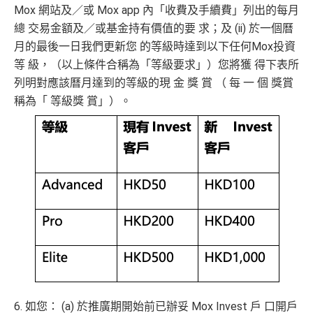
賞
Mox 網站及／或 Mox app 內「收費及手續費」列出的每月
（要
總 交易金額及／或基金持有價值的要 求；及 (ii) 於一個曆
填表
簽夠HK$4,000賺額外
簽夠HK$10,000賺額外
月的最後一日我們更新您 的等級時達到以下任何Mox投資
→
M
HK$200禮品
HK$200禮品
等 級，（以上條件合稱為「等級要求」）您將獲 得下表所
rMil
列明對應該曆月達到的等級的現 金 獎 賞 （ 每 一 個 獎賞
es.h
稱為「 等級獎 賞」）。
k/m
ox-f
or
m
）
開戶首7日內存入HK
3.
首7日內存入HK$100,0
$100,000 (放60日) 及
額外
00 (放60日)，送額外1
成功獲批信用卡，再
存款
1,000 「亞洲萬里通」
送額外 HK$1,000現金
獎賞
里數（由Mox派出）
（由Mox派出）
↓ Download App 立即申請 ↓
6. 如您： (a) 於推廣期開始前已辦妥 Mox Invest 戶 口開戶