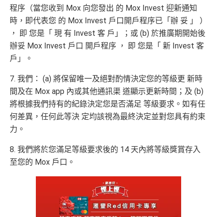
MrMiles.hk/mox-apply/
程序（當您收到 Mox 向您發出 的 Mox Invest 迎新通知
時，即代表您 的 Mox Invest 戶口開戶程序已「辦 妥 」 ）
(用
里先生Mox 邀請碼賺額外$200開戶禮品🎁！
）
額外禮品申
， 即 您是「 現 有 Invest 客 戶」；或 (b) 於推廣期開始後
請表格
→
MrMiles.hk/mox-form
辦妥 Mox Invest 戶口 開戶程序 ， 即 您是「 新 Invest 客
✅
Mox 信用卡 4 大優點
戶」。
7. 我們： (a) 將保留唯一及絕對酌情決定您的等級更 新時
2% 現金回贈 或 無上限$5: 1「亞洲萬里通」里數回贈
：只
間及在 Mox app 內或其他通訊渠 道顯示更新時間；及 (b)
要於簽賬前成為
Mox+
會員，以Mox信用卡簽賬可享全港所
將根據我們持有的紀錄決定您是否滿足 等級要求。如有任
有消費 (包括網購、食飯)
2% 無上限回贈
。比很多傳統銀
何差異，任何此等決 定均該視為最終決定並對您具有約束
行卡更爽快。係非常之好的
大額簽賬信用卡
，特別係外幣
力。
簽賬揀儲里數。
超市神卡 3%
：在全港超市 (惠康、百佳、一田、HKTVmal
8. 我們將於您滿足等級要求後的 14 天內將等級獎賞存入
l 等) 簽賬，無條件享
3% 現金回贈
。
至您的 Mox 戶口。
外幣神卡免1.95%手續費
：只要揀儲「亞洲萬里通」里
數，所有
外幣手續費及CBF
都免！
介面體驗 (UX)
：App 介面極度流暢，即時顯示回贈，比起
傳統銀行 App 好用得多。詳情可參考
Mox 活期存款利息