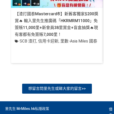
【渣打國泰Mastercard®】新舊客獨家$200獎
AE
賞🔥 輸入里先生推廣碼「HKRMRM11000」免
登記
簽賬11,000里+新會員38里賞金+盲盒抽獎🔥現
萬高
有客都有免簽賬7,000里！
有
SCB 渣打
,
信用卡迎新
,
里數-Asia Miles 國泰
+
想留言問里先生或睇大家的留言>>
里先生 MrMiles.hk私隱政策
借