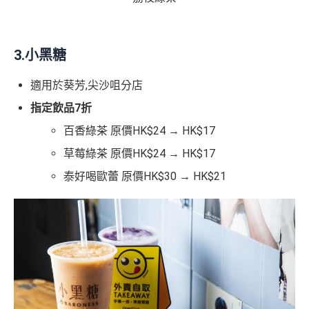
3.小黑糖
適用於
葵芳
,
尖沙咀分店
指定飲品
7
折
百香綠茶 原價HK$24 → HK$17
草莓綠茶 原價HK$24 → HK$17
泰好喝歐蕾 原價HK$30 → HK$21