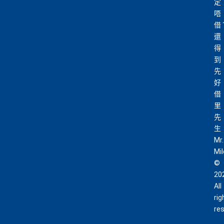
定
唔
借
還
得
到
先
好
借
里
先
生
Mr.
Mi
©
20
All
rig
re