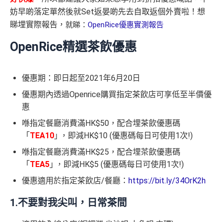
妨早啲落定單然後就Set返晏啲先去自取返個外賣啦！想
睇埋實際報告，
就睇：
OpenRice優惠實測報告
OpenRice精選茶飲優惠
優惠期：即日起至2021年6月20日
優惠期內透過Openrice購買指定茶飲店可享低至半價優
惠
喺指定餐廳消費滿HK$50，配合埋茶飲優惠碼
「
TEA10
｣ ，即減HK$10 (優惠碼每日可使用1次!)
喺指定餐廳消費滿
HK$25
，配合埋茶飲優惠碼
「
TEA
5
｣
，即減
HK$5 (
優惠碼每日可使用
1
次
!)
優惠適用於指定茶飲店/餐廳：
https://bit.ly/34OrK2h
1.不要對我尖叫，日常茶間