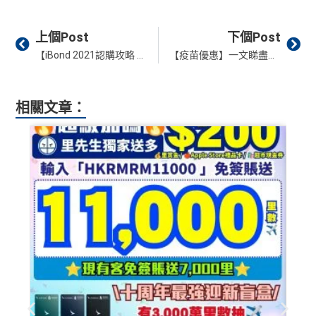
Prev
Ne
上個Post
下個Post
【iBond 2021認購攻略 點賺最多？華盛/富途有額外獎賞】必賺攻略+保証2厘！銀行認購詳情/申請方法/上市日期/認購資格 一文睇哂！
【疫苗優惠】一文睇盡打針抽獎方法及優惠 送現金獎、送機票及送酒店住宿等等
相關文章：