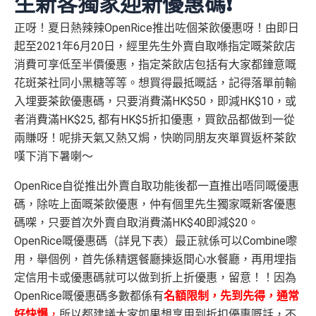
生新客獨家迎新優惠碼❗️
正呀！夏日熱辣辣OpenRice推出咗個茶飲優惠呀！由即日
起至2021年6月20日，經里先生外賣自取喺指定嘅茶飲店
消費可享低至半價優惠，指定茶飲店包括有大家都鐘意嘅
花斑茶社同小黑糖等等。想買得最抵嘅話，記得落單前輸
入埋要茶飲優惠碼，只要消費滿HK$50，即減HK$10，或
者消費滿HK$25, 都有HK$5折扣優惠，買飲品都做到一從
兩賺呀！呢排天氣又熱又焗，快啲同朋友夾單買返杯茶飲
嘆下消下暑喇～
OpenRice自從推出外賣自取功能後都一直推出唔同嘅優惠
碼，除咗上面嘅茶飲優惠，仲有個里先生獨家嘅新客優惠
碼㗎，只要首次外賣自取消費滿HK$40即減$20。
OpenRice嘅優惠碼（詳見下表）最正就係可以Combine嚟
用，舉個例，首先係精選餐廳揀返間心水餐廳，再用埋指
定信用卡或優惠碼就可以做到折上折優惠，留意！！因為
OpenRice嘅優惠碼多數都係有
名額限制，先到先得，通常
好快爆
，
所以都建議大家如果想享用到折扣優惠嘅話，不