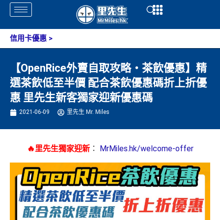
Skip
Open
Open
to
content
信用卡優惠
>
【OpenRice外賣自取攻略・茶飲優惠】精
選茶飲低至半價 配合茶飲優惠碼折上折優
惠 里先生新客獨家迎新優惠碼
2021-06-09
里先生 Mr. Miles
🔥里先生獨家迎新
：
MrMiles.hk/welcome-offer