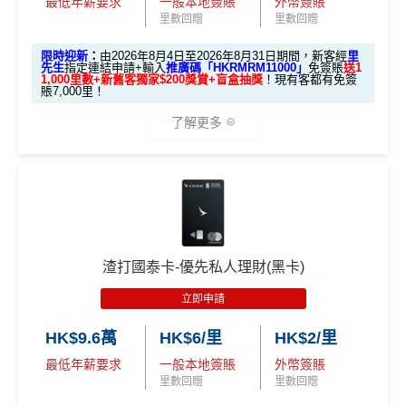
最低年薪要求
一般本地簽賬
外幣簽賬
❗️
里數回贈
里數回贈
HKRMRM11000
里先生推廣碼：
複製
限時迎新
：
由2026年8月4日至2026年8月31日期間，新客經
里
先生
指定連結申請+輸入
推廣碼「HKRMRM11000」
免簽賬
送1
1,000里數+新舊客獨家$200獎賞+盲盒抽獎
！現有客都有免簽
賬7,000里！
✅申請完填
MrMiles.hk/cathay-card-form
賺多
HK$20
0獎賞+新會員38
里賞金
@
❗️【由里先生派出】
了解更多
✅成功批卡後首兩個月內，簽滿指定金額可以賺以下
迎新里數：
🎁迎新禮遇
簽HK$5,000：賺高達10,000里數(HK$0.5=1里)
A. 渣打信用卡
全新
客戶迎新
簽HK$40,000：賺高達20,000里數(HK$2=1里)
簽HK$110,000：
賺高達40,000里數
(HK$2.75=1
渣打國泰卡-優先私人理財(黑卡)
優惠期：2026年8月1日至2026年8月31日
里)
立即申請
✅經里先生指定連結+輸入里先生推廣碼「HKRMRM1
基本里數同埋近新里數存入時間有啲唔同，詳情睇返
渣打
1000」
申請渣打國泰Mastercard：
MrMiles.hk/cathay-
Asia Miles迎新
攻略。
HK$9.6萬
HK$6/里
HK$2/里
card-apply
，成功批卡後，新客免簽賬先送
11,000里數
最低年薪要求
一般本地簽賬
外幣簽賬
❗️
額外里數將會於信用卡獲發出後5個月內加入指定的國
里數回贈
里數回贈
泰會員賬戶內。