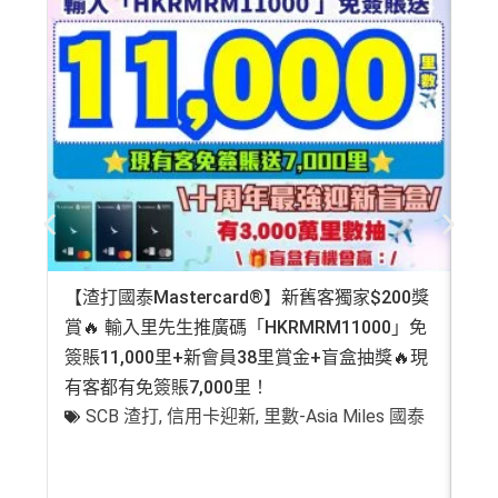
【渣打國泰Mastercard®】新舊客獨家$200獎
AE
賞🔥 輸入里先生推廣碼「HKRMRM11000」免
登記
簽賬11,000里+新會員38里賞金+盲盒抽獎🔥現
萬高
有客都有免簽賬7,000里！
有
SCB 渣打
,
信用卡迎新
,
里數-Asia Miles 國泰
+