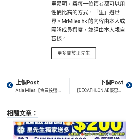
單易明，讓每一位讀者都可以用
性價比高的方式，「里」遊世
界。MrMiles.hk 的內容由本人或
團隊成員撰寫，並經由本人親自
審核。
更多關於里先生
Prev
Ne
上個Post
下個Post
Asia Miles【會員投選‧最愛香港食府2020】於精選「賺里餐廳」以HKD168起品嚐100+款嚐味餐單 玩轉味覺新體驗！
【DECATHLON AE優惠】以AE信用卡於DECATHLON門市單一簽賬滿HK$200即享HK$40簽賬回贈
相關文章：