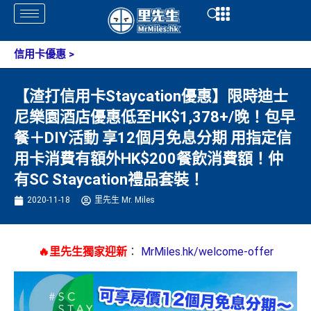
Skip
Open
Open
to
content
信用卡優惠
>
【渣打信用卡Staycation優惠】限時迪士
尼樂園酒店優惠低至HK$1,378+/晚！包早
餐＋DIY活動 享12個月免息分期 用指定信
用卡消費有額外HK$200餐飲消費額！仲
有SC Staycation禮品套裝！
2020-11-18
里先生 Mr. Miles
🔥里先生獨家迎新
：
MrMiles.hk/welcome-offer