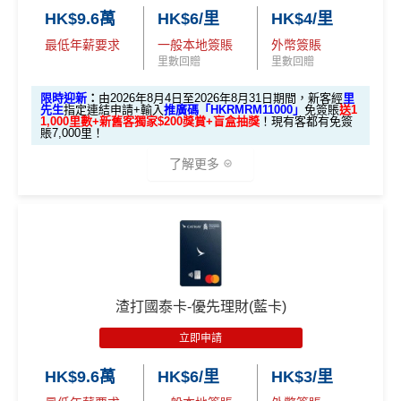
HK$9.6萬
HK$6/里
HK$4/里
最低年薪要求
一般本地簽賬
外幣簽賬
里數回贈
里數回贈
限時迎新
：
由2026年8月4日至2026年8月31日期間，新客經
里
先生
指定連結申請+輸入
推廣碼「HKRMRM11000」
免簽賬
送1
1,000里數+新舊客獨家$200獎賞+盲盒抽獎
！現有客都有免簽
賬7,000里！
了解更多
🎁迎新禮遇
A. 渣打信用卡
全新
客戶迎新
渣打國泰卡-優先理財(藍卡)
優惠期：2026年8月4日至2026年8月31日
立即申請
✅經里先生指定連結+輸入里先生推廣碼「HKRMRM1
1000」
申請渣打國泰Mastercard：
MrMiles.hk/cathay-
HK$9.6萬
HK$6/里
HK$3/里
card-apply
，成功批卡後，新客免簽賬先送
11,000里數