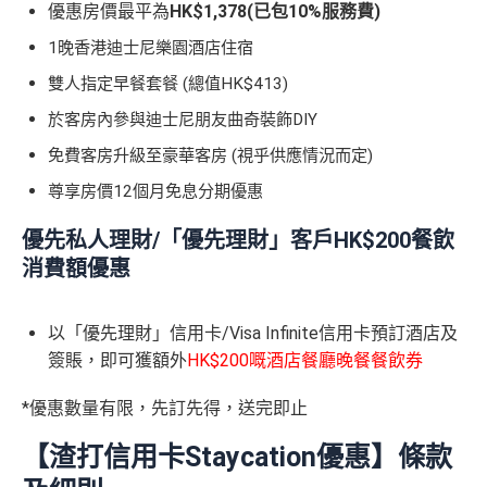
信
g再申請：
MrMiles.hk/adblock/
)
優惠房價最平為
HK$1,378(已包10%服務費)
K$5,000/ HK$2,000)；
換里數免手續費
用
HK$6
1晚香港迪士尼樂園酒店住宿
🧳 國泰 x Samsonite 20吋限量版行李箱；
卡
首2個月內簽賬滿 HK$8,000
每月簽賬積分自動兌換去AM戶口，免除
信用卡積分換
SC PAY
先轉數後找數：經 FPS轉數俾親友或繳交日常
00
🍽️ LUBUDS 3個月會籍及價值HK$1,000現金券；
迎
里數
啱晒唔想煩嘅里友
雙人指定早餐套餐 (總值HK$413)
使費，每曆月首HK$40,000手續費全免再延長到2026
新
年7月31日，兼享長達56日免息期
💰 不同里數獎賞，
保證最少帶走2,000里
！
一樣食到渣打信用卡優惠及Mastercard優惠
於客房內參與迪士尼朋友曲奇裝飾DIY
而3個月免息分期繼續無次數限制，做幾多次HK$500
免費客房升級至豪華客房 (視乎供應情況而定)
❎
缺點
里
「盲盒」推廣期：2026年7月31日至9月20日 抽獎詳情：
以上旅行及其他零售簽賬都可以，只要喺SC Mobile A
申請完填Form
MrMiles.hk/simply-ca
賞
88 里
www.sc.com/hk/cxluckydrawr3
條款細則：
https://av.sc.c
尊享房價12個月免息分期優惠
pp或者online banking選3個月分期就可以即時分期呀！
sh-form
（由里先生派出🎯38新會員
金
賞金#
om/hk/content/docs/hk-cc-cx-luckydraw-r3-tnc.pdf
網上ebanking繳費無積分
+成功批卡50額外里賞金）
指定商戶簽賬高達
5%
簽賬回贈(回贈上限HK$3,000，
優先私人理財/「優先理財」客戶HK$200餐飲
申請連結：
MrMiles.hk/cathay-card-appl
#
簽HK$60,000先到頂)
消費額優惠
y
查看更多信用卡詳情及分析...
不設外幣交易費、現金透支服務費
HK$6
(全新信用卡客戶*經
里先生
指定連結申請+
輸入推廣碼「H
00 + 8
年薪要求只需HK$96,000，學生、主婦都申請得！
以「優先理財」信用卡/Visa Infinite信用卡預訂酒店及
高達合共可賺：
贊助內容
KRMRM11000」
免簽賬送多HK$200獎賞+里先生派出38
8 里賞
簽賬，即可獲額外
HK$200嘅酒店餐廳晚餐餐飲券
新會員里賞金@+11,000里數
❗️
舊客免簽賬加碼送7,000里❗️
❎缺點
金#
申請完填Form賺多HK$200獎賞+新會員38
如果用
iPhone/Mac的話會有Adblock
，請你改返啲Settin
*優惠數量有限，先訂先得，送完即止
里賞金@：
MrMiles.hk/cathay-card-for
g再申請：
MrMiles.hk/adblock/
)
5%指定商戶簽賬
上限為全年HK$60,000
，
回贈上限HK
*全新信用卡客戶為現時並未持有及於現時所申請渣打信用卡主卡批核日
m
【渣打信用卡Staycation優惠】條款
申請完填Form賺多HK$200獎賞+新會員38
$3,000，
隨後可享0.56%
。
期起計之過去6個月內沒有取消任何由渣打銀行(香港)有限公司發行之渣