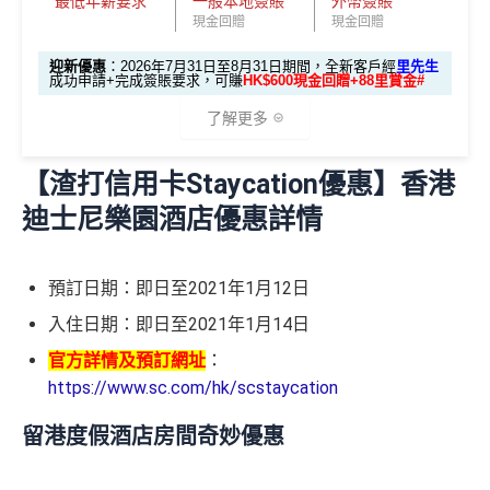
最低年薪要求
一般本地簽賬
外幣簽賬
✈️ 1,000,000里數大獎 (夠換4張歐洲商務艙 及 4張日本
信用卡基本迎新：全新渣打信用卡客戶批卡後首1個月
如果用
iPhone/Mac的話會有Adblock
，請你改返啲Settin
現金回贈
現金回贈
商務艙來回機票^^)；
簽賬滿HK$3,500就有
HK$1,000簽賬回贈【渣打加碼
g再申請：
MrMiles.hk/adblock/
)
渣打信用卡現有客戶**一定要
經里先生指定連結+輸入
🔥】
🍎 超過HK$200萬Apple Gift Card (面值 HK$10,000/ H
迎新優惠
：2026年7月31日至8月31日期間，全新客戶經
里先生
申請完填Form賺多HK$200獎賞+新會員38
里先生推廣碼「HKRMRM11000」
申請渣打國泰Mast
成功申請+完成簽賬要求，可賺
HK$600現金回贈+88里賞金#
K$5,000/ HK$2,000)；
申請完填Form
MrMiles.hk/smart-card-form
賺多
88里
里賞金@：
MrMiles.hk/cathay-card-for
ercard：
MrMiles.hk/cathay-card-apply
了解更多
賞金#
（由里先生派出🎯38新會員+成功批卡50額外里
🧳 國泰 x Samsonite 20吋限量版行李箱；
m
✅免簽賬迎新：
開卡
加碼
送7,000里數！
賞金）
🍽️ LUBUDS 3個月會籍及價值HK$1,000現金券；
✅申請完填
MrMiles.hk/cathay-card-form
賺多
HK$20
【渣打信用卡Staycation優惠】香港
@每1里賞金 ≈ HK$1，可兌換FPS轉數快回贈！詳情
Mr
加總以上，迎新可賺
HK$1,500現金回贈+88里賞金#！
🎁迎新禮遇
💰 不同里數獎賞，
保證最少帶走2,000里
！
0獎賞+新會員38
里賞金
@
❗️【由里先生派出】
Miles.hk/mmcredit
迪士尼樂園酒店優惠詳情
#38新會員+成功批卡派出50額外里賞金。每1里賞金 ≈ HK
✅
優點
「盲盒」推廣期：2026年7月31日至9月20日 抽獎詳情：
C. 《超級10周年限定版》盲盒：
$1，可兌換FPS轉數快回贈！詳情
MrMiles.hk/mmcredit
申請網址：
MrMiles.hk/simply-cash-apply
www.sc.com/hk/cxluckydrawr3
條款細則：
https://av.sc.c
指定商戶5%簽賬回贈同基本簽賬都增加咗簽賬門檻，但
預訂日期：即日至2021年1月12日
2026年7月31日至8月31日期間，全新渣打信用卡客戶*
🎁不論全新信用卡客戶*定現有信用卡客戶**推廣期內成功
om/hk/content/docs/hk-cc-cx-luckydraw-r3-tnc.pdf
首年免年費
簽得夠HK$15,000的話基本回贈上到1.2%：
成功申請+完成指定任務，可賺
HK$600現金回贈
💰+
88
申請渣打國泰Mastercard後，即可自動參加盲盒抽獎，並
申請連結：
MrMiles.hk/cathay-card-appl
入住日期：即日至2021年1月14日
簽賬都可以儲會籍！合資格簽賬滿HK$500,000可賺高
里賞金#
：
於10月11日或之前獲批卡更保證100%有獎！盲盒獎賞超
y
每月簽賬滿HK$4,000(一定要簽足先有)：
指定商戶
5%
達100馬可孛羅會會籍積分 (以簽賬賺取，以前只能夠
官方詳情及預訂網址
：
豐富，有過萬份獎品、 合共3,000萬里數等你抽：
現金回贈
+
其他合資格簽賬無上限
0.56%簽賬回贈
用飛行嚟賺取)
https://www.sc.com/hk/scstaycation
(全新信用卡客戶*經
里先生
指定連結申請+
輸入推廣碼「H
每月簽夠HK$15,000或以上：
項
現金
指定商戶
5%現金回贈
+其
✈️ 1,000,000里數大獎 (夠換4張歐洲商務艙 及 4張日本
食肆、酒店及海外簽賬HK$4 = 1里！勁抵無上限賺里
KRMRM11000」
免簽賬送多HK$200獎賞+里先生派出38
任務細節
留港度假酒店房間奇妙優惠
目
回贈
他合資格簽賬無上限
1.2%簽賬回贈
商務艙來回機票^^)；
數食飯卡！
新會員里賞金@+11,000里數
❗️
舊客免簽賬加碼送7,000里❗️
如果用
iPhone/Mac的話會有Adblock
，請你改返啲Settin
🍎 超過HK$200萬Apple Gift Card (面值 HK$10,000/ H
國泰、香港快運合資格簽賬HK$3＝1里
❎優點