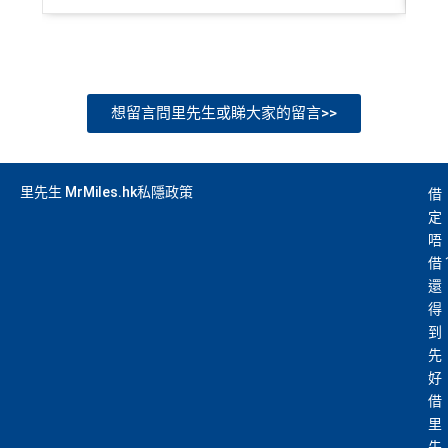
想留言問里先生或睇大家的留言>>
里先生 MrMiles.hk私隱政策
借
定
唔
借
還
得
到
先
好
借
里
先