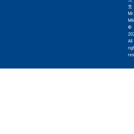
生
Mr.
Mi
©
20
All
rig
re