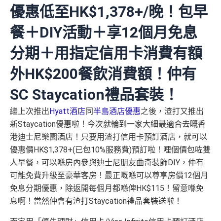
優惠低至HK$1,378+/晚！包早
餐＋DIY活動＋享12個月免息
分期＋用指定信用卡消費有額
外HK$200餐飲消費額！仲有
SC Staycation禮品套裝！
繼上次推出
Hyatt酒店
同
半島酒店優惠
之後，渣打又推出
新Staycation優惠啦！今次就輪到一家大細最適合去嘅香
港迪士尼樂園酒店！只要用渣打信用卡預訂酒店，就可以
優惠價HK$1,378+(已包10%服務費)預訂啦！哩個價包咗雙
人早餐，可以喺房內參與迪士尼朋友曲奇裝飾DIY，仲有
可能免費升級至豪華客房！最正嘅喺可以尊享房價12個月
免息分期優惠，除返開每個月都喺俾HK$115！留意喺免
息啊！當然仲會有渣打Staycation禮品套裝送啦！