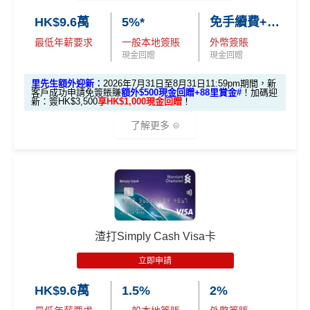
✅申請完填
MrMiles.hk/cathay-card-form
賺多
HK$20
請到渣打國泰卡）
✈️ 1,000,000里數大獎 (夠換4張歐洲商務艙 及 4張日本
HK$9.6萬
5%*
免手續費+0.56%
0獎賞+新會員38
里賞金
@
❗️【由里先生派出】
商務艙來回機票^^)；
B. 渣打信用卡
現有
客戶：
最低年薪要求
一般本地簽賬
外幣簽賬
✅成功批卡後首兩個月內，簽滿指定金額可以賺以下
現金回贈
現金回贈
🍎 超過HK$200萬Apple Gift Card (面值 HK$10,000/ H
迎新里數：
K$5,000/ HK$2,000)；
渣打信用卡現有客戶**一定要
經里先生指定連結+輸入
簽HK$5,000：賺高達10,000里數(HK$0.5=1里)
里先生額外迎新：
2026年7月31日至8月31日11:59pm期間，新
客戶成功申請免簽賬賺
額外$500現金回贈+88里賞金#
！
加碼迎
🧳 國泰 x Samsonite 20吋限量版行李箱；
里先生推廣碼「HKRMRM11000」
申請渣打國泰Mast
新：簽HK$3,500
享HK$1,000現金回贈
！
簽HK$40,000：賺高達40,000里數(HK$1=1里)
ercard：
MrMiles.hk/cathay-card-apply
🍽️ LUBUDS 3個月會籍及價值HK$1,000現金券；
了解更多
簽HK$110,000：
賺高達120,000里數
(HK$0.91=
✅免簽賬迎新：
開卡
加碼
送7,000里數！
💰 不同里數獎賞，
保證最少帶走2,000里
！
1里)
✅申請完填
MrMiles.hk/cathay-card-form
賺多
HK$20
「盲盒」推廣期：2026年7月31日至9月20日 抽獎詳情：
🎁迎新禮遇
基本里數同埋近新里數存入時間有啲唔同，詳情睇返
渣打
0獎賞+新會員38
里賞金
@
❗️【由里先生派出】
www.sc.com/hk/cxluckydrawr3
條款細則：
https://av.sc.c
Asia Miles迎新
攻略。
渣打Smart 卡迎新｜賺高達
HK$1,500
獎賞
om/hk/content/docs/hk-cc-cx-luckydraw-r3-tnc.pdf
C. 《超級10周年限定版》盲盒：
+88里賞金#
申請連結：
MrMiles.hk/cathay-card-appl
額外里數將會於信用卡獲發出後5個月內加入指定的國
🎁不論全新信用卡客戶*定現有信用卡客戶**推廣期內成功
泰會員賬戶內。
渣打Simply Cash Visa卡
y
申請渣打國泰Mastercard後，即可自動參加盲盒抽獎，並
國泰新會員登記：
MrMiles.hk/new-am
（做咗會員先申
里先生額外迎新：
2026年7月31日至8月31日11:59pm
立即申請
(全新信用卡客戶*經
里先生
指定連結申請+
輸入推廣碼「H
於10月11日或之前獲批卡更保證100%有獎！盲盒獎賞超
請到渣打國泰卡）
期間
，新客戶經里先生成功申請賺
額外HK$500簽賬回
KRMRM11000」
免簽賬送多HK$200獎賞+里先生派出38
豐富，有過萬份獎品、 合共3,000萬里數等你抽：
HK$9.6萬
1.5%
2%
贈
，獎賞由渣打提供。
新會員里賞金@+11,000里數
❗️
舊客免簽賬加碼送7,000里❗️
B. 渣打信用卡
現有
客戶：