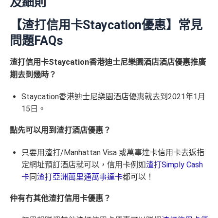
及細則
里賞金@：
MrMiles.hk/cathay-card-for
@每1里賞金 ≈ HK$1，可兌換FPS轉數快回贈！詳情
Mr
#38新會員+成功
打信用卡或MANHATTAN信用卡主卡之申請人。
除咗指定商戶簽賬，其他簽賬只得0.56%簽賬回贈
Miles.hk/mmcredit
m
批卡派出50額外里賞金。每1里賞金 ≈ HK$1，可兌換FPS
每個戶口之現金回贈換領金額最低為港幣50元
【渣打信用卡Staycation優惠】常見
✅
優點
轉數快回贈！詳情
MrMiles.hk/mmcredit
@每1里賞金 ≈ HK$1，可兌換FPS轉數快回贈！詳情
Mr
網上ebanking繳費/交保費無回贈
✅優點
問題FAQs
Miles.hk/mmcredit
成功申請信用卡3個月0息「月結單分期」計劃後，每
首年免年費
✅
優點
港幣180元之簽賬分期金額，渣打將扣除港幣1元現金
渣打信用卡Staycation香港迪士尼樂園酒店酒店優惠推廣
本地港幣簽賬
無上限
現金回贈1.5% ，適合鐘意一卡走
簽賬都可以儲會籍！合資格簽賬滿HK$500,000可賺高
回贈。 如未合資格賺取現金回贈之簽賬，渣打亦將每
期去到幾時？
天涯嘅朋友
達100馬可孛羅會會籍積分 (以簽賬賺取，以前只能夠
港幣180元之簽賬分期金額扣除港幣1元現金回贈。如
首年免年費
用飛行嚟賺取)
海外簽賬2%回贈，扣咗1.95%手續費都仲有0.05%回
Staycation香港迪士尼樂園酒店優惠就去到2021年1月
渣打「360 °全面賞」現金回贈結餘不足， 會以負數顯
簽賬都可以儲會籍！合資格簽賬滿HK$500,000可賺高
贈
食肆、酒店及海外簽賬HK$4 = 1里！勁抵無上限賺里
示。
15日。
達100馬可孛羅會會籍積分 (以簽賬賺取，以前只能夠
數食飯卡！(2024年6月8日起)
Visa Card，
渣打信用卡優惠
有時只做Visa exclusive pr
無得儲里數 (Sorry，我知off-topic但對我嚟講真係)
用飛行嚟賺取)
點先可以用到渣打酒店優惠？
omotion，Mastercard無份，可以食盡突發
國泰、香港快運合資格簽賬HK$3＝1里
食肆、酒店及海外簽賬HK$4 = 1里！勁抵無上限賺里
首年寫到明豁免年費
換里數免手續費
查看更多信用卡詳情及分析...
數食飯卡！(2024年6月8日起)
只要用渣打/Manhattan Visa 或萬事達卡信用卡去返指
定網址預訂酒店就可以，信用卡例如
渣打Simply Cash
每月簽賬積分自動兌換去AM戶口，免除
信用卡積分換
❎缺點
國泰、香港快運合資格簽賬HK$3＝1里
里數
啱晒唔想煩嘅里友
卡
同
渣打亞洲萬里通萬事達卡
都可以！
換里數免手續費
一樣食到渣打信用卡優惠及Mastercard優惠
網上ebanking繳費/交保費無回贈
每月簽賬積分自動兌換去AM戶口，免除
信用卡積分換
仲有冇其他渣打信用卡優惠？
里數
啱晒唔想煩嘅里友
無得儲里數 (Sorry囉，我知off-topic但對我嚟講真係)
❎
缺點