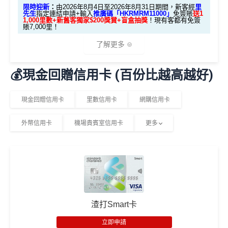
HKRMRM11000
里先生推廣碼：
複製
限時迎新
：
由2026年8月4日至2026年8月31日期間，新客經
里
國泰新會員登記：
MrMiles.hk/new-am
（做咗會員先申
先生
指定連結申請+輸入
推廣碼「HKRMRM11000」
免簽賬
送1
1,000里數+新舊客獨家$200獎賞+盲盒抽獎
！現有客都有免簽
請到渣打國泰卡）
賬7,000里！
✅申請完填
MrMiles.hk/cathay-card-form
賺多
HK$20
0獎賞+新會員38
里賞金
@
❗️【由里先生派出】
B. 渣打信用卡
現有
客戶：
了解更多
✅成功批卡後首兩個月內，簽滿指定金額可以賺以下
迎新里數：
💰現金回贈信用卡 (百份比越高越好)
渣打信用卡現有客戶**一定要
經里先生指定連結+輸入
🎁迎新禮遇
里先生推廣碼「HKRMRM11000」
申請渣打國泰Mast
簽HK$5,000：賺高達10,000里數(HK$0.5=1里)
ercard：
MrMiles.hk/cathay-card-apply
A. 渣打信用卡
全新
客戶迎新
現金回贈信用卡
里數信用卡
網購信用卡
簽HK$40,000：賺高達30,000里數(HK$1.33=1
里)
✅免簽賬迎新：
開卡
加碼
送7,000里數！
外幣信用卡
機場貴賓室信用卡
更多
優惠期：2026年8月1日至2026年8月31日
簽HK$110,000：
賺高達100,000里數
(HK$1.1=1
✅申請完填
MrMiles.hk/cathay-card-form
賺多
HK$20
里)
0獎賞+新會員38
里賞金
@
❗️【由里先生派出】
✅經里先生指定連結+輸入里先生推廣碼「HKRMRM1
1000」
申請渣打國泰Mastercard：
MrMiles.hk/cathay-
C. 《超級10周年限定版》盲盒：
基本里數同埋近新里數存入時間有啲唔同，詳情睇返
渣打
card-apply
，成功批卡後，新客免簽賬先送
11,000里數
Asia Miles迎新
攻略。
❗️
🎁不論全新信用卡客戶*定現有信用卡客戶**推廣期內成功
申請渣打國泰Mastercard後，即可自動參加盲盒抽獎，並
額外里數將會於信用卡獲發出後5個月內加入指定的國
渣打Smart卡
HKRMRM11000
里先生推廣碼：
複製
於10月11日或之前獲批卡更保證100%有獎！盲盒獎賞超
泰會員賬戶內。
豐富，有過萬份獎品、 合共3,000萬里數等你抽：
立即申請
國泰新會員登記：
MrMiles.hk/new-am
（做咗會員先申