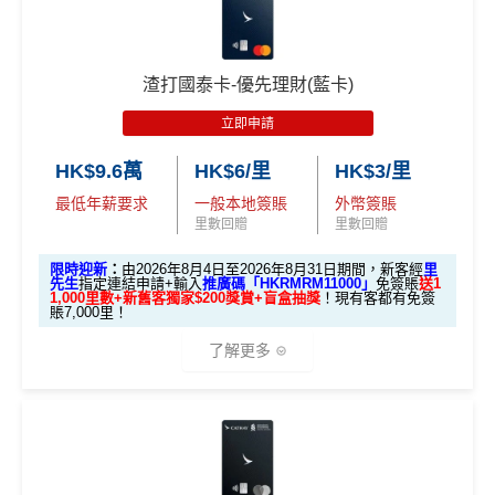
A. 渣打信用卡
全新
客戶迎新
渣打國泰卡-優先理財(藍卡)
優惠期：2026年8月4日至2026年8月31日
立即申請
✅經里先生指定連結+輸入里先生推廣碼「HKRMRM1
1000」
申請渣打國泰Mastercard：
MrMiles.hk/cathay-
HK$9.6萬
HK$6/里
HK$3/里
card-apply
，成功批卡後，新客免簽賬先送
11,000里數
最低年薪要求
一般本地簽賬
外幣簽賬
❗️
里數回贈
里數回贈
HKRMRM11000
里先生推廣碼：
複製
限時迎新
：
由2026年8月4日至2026年8月31日期間，新客經
里
先生
指定連結申請+輸入
推廣碼「HKRMRM11000」
免簽賬
送1
1,000里數+新舊客獨家$200獎賞+盲盒抽獎
！現有客都有免簽
賬7,000里！
✅申請完填
MrMiles.hk/cathay-card-form
賺多
HK$20
0獎賞+新會員38
里賞金
@
❗️【由里先生派出】
了解更多
✅成功批卡後首兩個月內，簽滿指定金額可以賺以下
迎新里數：
🎁迎新禮遇
簽HK$5,000：賺高達10,000里數(HK$0.5=1里)
A. 渣打信用卡
全新
客戶迎新
簽HK$40,000：賺高達20,000里數(HK$2=1里)