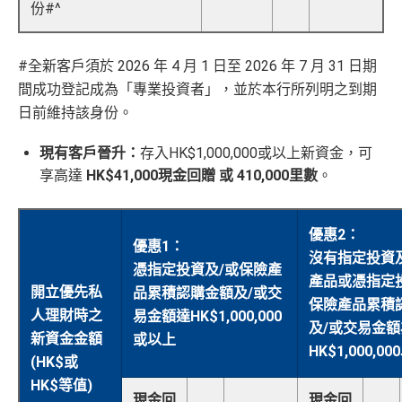
份#^
#全新客戶須於 2026 年 4 月 1 日至 2026 年 7 月 31 日期
間成功登記成為「專業投資者」，並於本行所列明之到期
日前維持該身份。
現有客戶晉升：
存入HK$1,000,000或以上新資金，可
享高達
HK$41,000現金回贈 或 410,000里數
。
優惠2：
優惠1：
沒有指定投資
憑指定投資及/或保險產
產品或憑指定
開立優先私
品累積認購金額及/或交
保險產品累積
人理財時之
易金額達HK$1,000,000
及/或交易金額
新資金金額
或以上
HK$1,000,0
(HK$或
HK$等值)
現金回
現金回