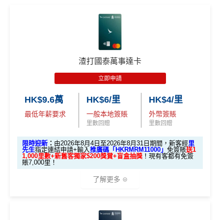
渣打國泰萬事達卡
立即申請
HK$9.6萬
HK$6/里
HK$4/里
最低年薪要求
一般本地簽賬
外幣簽賬
里數回贈
里數回贈
限時迎新
：
由2026年8月4日至2026年8月31日期間，新客經
里
先生
指定連結申請+輸入
推廣碼「HKRMRM11000」
免簽賬
送1
1,000里數+新舊客獨家$200獎賞+盲盒抽獎
！現有客都有免簽
賬7,000里！
了解更多
🎁迎新禮遇