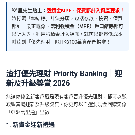
💡 里先生貼士：
強積金MPF、保費都計入資產要求！
渣打嘅「總結餘」計法好廣，包括存款、投資、保費
都計！最正嘅係，
宏利強積金（MPF）戶口結餘
都可
以計入去。利用強積金計入結餘，就可以輕鬆低成本
咁達到「優先理財」嘅HK$100萬資產門檻啦！
渣打優先理財 Priority Banking｜迎
新及升級獎賞 2026
無論你係全新客戶還是現有客戶晉升優先理財，都可以賺
取豐富嘅迎新及升級獎賞，你更可以自選要現金回贈定係
「亞洲萬里通」里數！
1. 新資金迎新禮遇