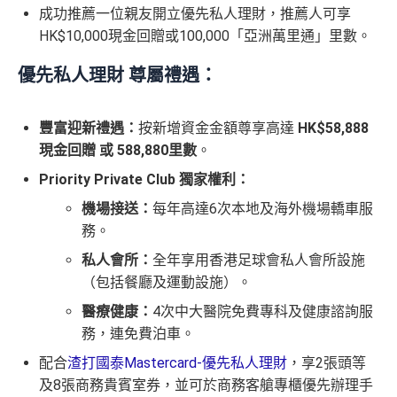
成功推薦一位親友開立優先私人理財，推薦人可享
HK$10,000現金回贈或100,000「亞洲萬里通」里數。
優先私人理財 尊屬禮遇：
豐富迎新禮遇：
按新增資金金額尊享高達
HK$58,888
現金回贈 或 588,880里數
。
Priority Private Club 獨家權利：
機場接送：
每年高達6次本地及海外機場轎車服
務。
私人會所：
全年享用香港足球會私人會所設施
（包括餐廳及運動設施）。
醫療健康：
4次中大醫院免費專科及健康諮詢服
務，連免費泊車。
配合
渣打國泰Mastercard-優先私人理財
，享2張頭等
及8張商務貴賓室券，並可於商務客艙專櫃優先辦理手