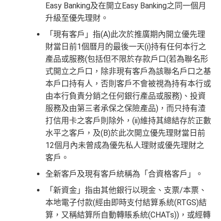
Easy Banking及在開立Easy Banking之同一個月
升級至優先理財。
「現有客戶」指(A)此次於推廣期內開立優先理
財當日前1個曆月的最後一天(i)持有任何本行之
產品或服務(包括但不限於存款戶口(若為聯名形
式開立之戶口，除非現有客戶為該聯名戶口之基
本戶口持有人，否則客戶不會被視為持有本行或
由本行負責分銷之任何銀行產品或服務)、投資
服務及由第三者承保之保險產品)，而只持有渣
打信用卡之客戶則除外，(ii)維持其總結存於正數
水平之客戶，及(B)於此次開立優先理財當日前
12個月內未曾成為優先私人理財或優先理財之
客戶。
全新客戶及現有客戶統稱為「合資格客戶」。
「新資金」指由其他銀行以現金、支票/本票、
本地電子付款(經由即時支付結算系統(RTGS)結
算，又稱結算所自動轉賬系統(CHATs))，或經轉