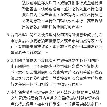
數快或電匯存入戶口，或從其他銀行或金融機構
轉出基金、債券或股票，並將之轉入至本行之投
資戶口內之全新資金，並不得為透過在本行續期
之定期存款、本行戶口轉賬或於本行「高息貨幣
掛鈎存款」到期日轉賬而得的資金。
合資格客戶開立之優先理財及申請有關優惠條款所列之
銀行產品及服務必須於優惠存入或送贈時仍然有效，否
則，有關優惠將被取消，本行亦不會從任何其他途徑把
獎賞給予合資格客戶。
如相關合資格客戶於此次開立優先理財後12個月內終
止有關服務，而有關優惠已獎賞或已送贈予合資格客
戶，本行保留權利向相關合資格客戶收取相等於已獲取
優惠之金額作為行政費，並直接從相關合資格客戶於本
行之任何一個戶口扣除，而毋須另行通知。
本行保留權利決定優惠之計算方法(包括相關戶口結餘
之計算)及核實合資格客戶之交易紀錄以計算合資格客
戶應得之優惠。如有任何爭議，本行保留最終決定權。