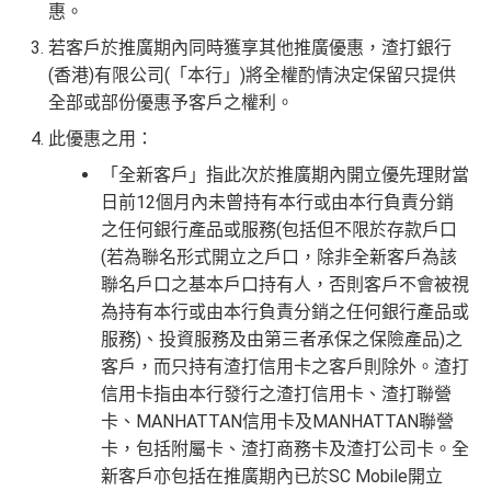
惠。
若客戶於推廣期內同時獲享其他推廣優惠，渣打銀行
(香港)有限公司(「本行」)將全權酌情決定保留只提供
全部或部份優惠予客戶之權利。
此優惠之用：
「全新客戶」指此次於推廣期內開立優先理財當
日前12個月內未曾持有本行或由本行負責分銷
之任何銀行產品或服務(包括但不限於存款戶口
(若為聯名形式開立之戶口，除非全新客戶為該
聯名戶口之基本戶口持有人，否則客戶不會被視
為持有本行或由本行負責分銷之任何銀行產品或
服務)、投資服務及由第三者承保之保險產品)之
客戶，而只持有渣打信用卡之客戶則除外。渣打
信用卡指由本行發行之渣打信用卡、渣打聯營
卡、MANHATTAN信用卡及MANHATTAN聯營
卡，包括附屬卡、渣打商務卡及渣打公司卡。全
新客戶亦包括在推廣期內已於SC Mobile開立