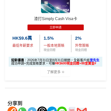
www.sc.com/hk/cxluckydrawr3
條款細則：
https://av.sc.c
Asia Miles迎新
攻略。
渣打Smart 卡迎新｜賺高達
HK$1,500
獎賞
om/hk/content/docs/hk-cc-cx-luckydraw-r3-tnc.pdf
C. 《超級10周年限定版》盲盒：
+88里賞金#
申請連結：
MrMiles.hk/cathay-card-appl
額外里數將會於信用卡獲發出後5個月內加入指定的國
🎁不論全新信用卡客戶*定現有信用卡客戶**推廣期內成功
泰會員賬戶內。
渣打Simply Cash Visa卡
y
申請渣打國泰Mastercard後，即可自動參加盲盒抽獎，並
國泰新會員登記：
MrMiles.hk/new-am
（做咗會員先申
里先生額外迎新：
2026年7月31日至8月31日11:59pm
立即申請
(全新信用卡客戶*經
里先生
指定連結申請+
輸入推廣碼「H
於10月11日或之前獲批卡更保證100%有獎！盲盒獎賞超
請到渣打國泰卡）
期間
，新客戶經里先生成功申請賺
額外HK$500簽賬回
KRMRM11000」
免簽賬送多HK$200獎賞+里先生派出38
豐富，有過萬份獎品、 合共3,000萬里數等你抽：
HK$9.6萬
1.5%
2%
贈
，獎賞由渣打提供。
新會員里賞金@+11,000里數
❗️
舊客免簽賬加碼送7,000里❗️
B. 渣打信用卡
現有
客戶：
最低年薪要求
一般本地簽賬
外幣簽賬
✈️ 1,000,000里數大獎 (夠換4張歐洲商務艙 及 4張日本
信用卡基本迎新：全新渣打信用卡客戶批卡後首1個月
如果用
iPhone/Mac的話會有Adblock
，請你改返啲Settin
現金回贈
現金回贈
商務艙來回機票^^)；
簽賬滿HK$3,500就有
HK$1,000簽賬回贈【渣打加碼
g再申請：
MrMiles.hk/adblock/
)
渣打信用卡現有客戶**一定要
經里先生指定連結+輸入
🔥】
🍎 超過HK$200萬Apple Gift Card (面值 HK$10,000/ H
迎新優惠
：2026年7月31日至8月31日期間，全新客戶經
里先生
申請完填Form賺多HK$200獎賞+新會員38
里先生推廣碼「HKRMRM11000」
申請渣打國泰Mast
成功申請+完成簽賬要求，可賺
HK$600現金回贈+88里賞金#
K$5,000/ HK$2,000)；
申請完填Form
MrMiles.hk/smart-card-form
賺多
88里
里賞金@：
MrMiles.hk/cathay-card-for
ercard：
MrMiles.hk/cathay-card-apply
了解更多
賞金#
（由里先生派出🎯38新會員+成功批卡50額外里
🧳 國泰 x Samsonite 20吋限量版行李箱；
m
✅免簽賬迎新：
開卡
加碼
送7,000里數！
賞金）
🍽️ LUBUDS 3個月會籍及價值HK$1,000現金券；
✅申請完填
MrMiles.hk/cathay-card-form
賺多
HK$20
@每1里賞金 ≈ HK$1，可兌換FPS轉數快回贈！詳情
Mr
加總以上，迎新可賺
HK$1,500現金回贈+88里賞金#！
🎁迎新禮遇
💰 不同里數獎賞，
保證最少帶走2,000里
！
0獎賞+新會員38
里賞金
@
❗️【由里先生派出】
Miles.hk/mmcredit
#38新會員+成功批卡派出50額外里賞金。每1里賞金 ≈ HK
✅
優點
「盲盒」推廣期：2026年7月31日至9月20日 抽獎詳情：
C. 《超級10周年限定版》盲盒：
$1，可兌換FPS轉數快回贈！詳情
MrMiles.hk/mmcredit
分享到
申請網址：
MrMiles.hk/simply-cash-apply
www.sc.com/hk/cxluckydrawr3
條款細則：
https://av.sc.c
指定商戶5%簽賬回贈同基本簽賬都增加咗簽賬門檻，但
2026年7月31日至8月31日期間，全新渣打信用卡客戶*