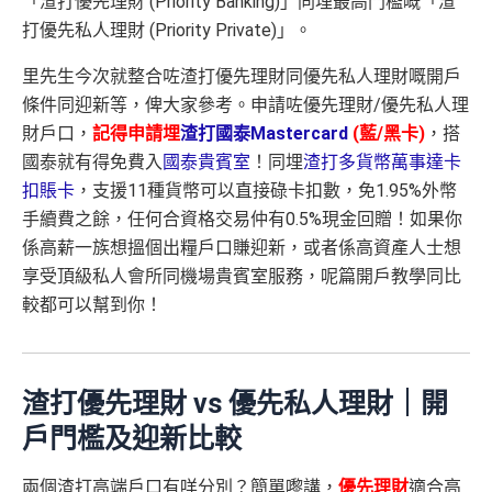
「渣打優先理財 (Priority Banking)」同埋最高門檻嘅「渣
打優先私人理財 (Priority Private)」。
里先生今次就整合咗渣打優先理財同優先私人理財嘅開戶
條件同迎新等，俾大家參考。申請咗優先理財/優先私人理
財戶口，
記得申請埋
渣打國泰Mastercard
(藍/黑卡)
，搭
國泰就有得免費入
國泰貴賓室
！同埋
渣打多貨幣萬事達卡
扣賬卡
，支援11種貨幣可以直接碌卡扣數，免1.95%外幣
手續費之餘，任何合資格交易仲有0.5%現金回贈！如果你
係高薪一族想搵個出糧戶口賺迎新，或者係高資產人士想
享受頂級私人會所同機場貴賓室服務，呢篇開戶教學同比
較都可以幫到你！
渣打優先理財 vs 優先私人理財｜開
戶門檻及迎新比較
兩個渣打高端戶口有咩分別？簡單嚟講，
優先理財
適合高