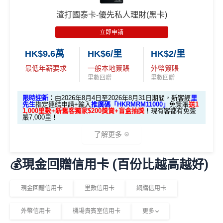
簽HK$110,000：
賺高達40,000里數
(HK$2.75=1
渣打國泰卡-優先私人理財(黑卡)
優惠期：2026年8月1日至2026年8月31日
里)
立即申請
✅經里先生指定連結+輸入里先生推廣碼「HKRMRM1
基本里數同埋近新里數存入時間有啲唔同，詳情睇返
渣打
1000」
申請渣打國泰Mastercard：
MrMiles.hk/cathay-
Asia Miles迎新
攻略。
HK$9.6萬
HK$6/里
HK$2/里
card-apply
，成功批卡後，新客免簽賬先送
11,000里數
最低年薪要求
一般本地簽賬
外幣簽賬
❗️
額外里數將會於信用卡獲發出後5個月內加入指定的國
里數回贈
里數回贈
泰會員賬戶內。
HKRMRM11000
里先生推廣碼：
複製
限時迎新
：
由2026年8月4日至2026年8月31日期間，新客經
里
國泰新會員登記：
MrMiles.hk/new-am
（做咗會員先申
先生
指定連結申請+輸入
推廣碼「HKRMRM11000」
免簽賬
送1
1,000里數+新舊客獨家$200獎賞+盲盒抽獎
！現有客都有免簽
請到渣打國泰卡）
賬7,000里！
✅申請完填
MrMiles.hk/cathay-card-form
賺多
HK$20
0獎賞+新會員38
里賞金
@
❗️【由里先生派出】
B. 渣打信用卡
現有
客戶：
了解更多
✅成功批卡後首兩個月內，簽滿指定金額可以賺以下
迎新里數：
💰現金回贈信用卡 (百份比越高越好)
渣打信用卡現有客戶**一定要
經里先生指定連結+輸入
🎁迎新禮遇
里先生推廣碼「HKRMRM11000」
申請渣打國泰Mast
簽HK$5,000：賺高達10,000里數(HK$0.5=1里)
ercard：
MrMiles.hk/cathay-card-apply
A. 渣打信用卡
全新
客戶迎新
現金回贈信用卡
里數信用卡
網購信用卡
簽HK$40,000：賺高達30,000里數(HK$1.33=1
里)
✅免簽賬迎新：
開卡
加碼
送7,000里數！
外幣信用卡
機場貴賓室信用卡
更多
優惠期：2026年8月1日至2026年8月31日
簽HK$110,000：
賺高達100,000里數
(HK$1.1=1
✅申請完填
MrMiles.hk/cathay-card-form
賺多
HK$20