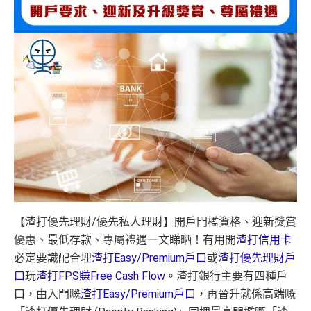
【渣打優先理財/優先私人理財】開戶門檻資格、迎新獎賞
優惠、最低存款、專屬禮遇一文睇晒！有用開
渣打信用卡
必定要識配合埋
渣打Easy/Premium戶口
或
渣打優先理財戶
口
玩
渣打FPS賺Free Cash Flow
。渣打銀行主要有四種戶
口，由入門嘅
渣打Easy/Premium戶口
，再晉升就係高端嘅