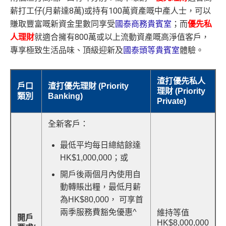
薪打工仔(月薪達8萬)或持有100萬資產嘅中產人士，可以
賺取豐富嘅新資金里數同享受
國泰商務貴賓室
；而
優先私
人理財
就適合擁有800萬或以上流動資產嘅高淨值客戶，
專享極致生活品味、頂級迎新及
國泰頭等貴賓室
體驗。
渣打優先私人
戶口
渣打優先理財 (Priority
理財 (Priority
類別
Banking)
Private)
全新客戶：
最低平均每日總結餘達
HK$1,000,000；或
開戶後兩個月內使用自
動轉賬出糧，最低月薪
為HK$80,000， 可享首
兩季服務費豁免優惠^
維持等值
開戶
HK$8,000,000