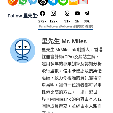
🎁不論全新信用卡客戶*定現有信用卡客戶**推廣期內成功
om/hk/content/docs/hk-cc-cx-luckydraw-r3-tnc.pdf
首年免年費
簽得夠HK$15,000的話基本回贈上到1.2%：
成功申請+完成指定任務，可賺
HK$600現金回贈
💰+
88
申請渣打國泰Mastercard後，即可自動參加盲盒抽獎，並
申請連結：
MrMiles.hk/cathay-card-appl
簽賬都可以儲會籍！合資格簽賬滿HK$500,000可賺高
里賞金#
：
於10月11日或之前獲批卡更保證100%有獎！盲盒獎賞超
y
每月簽賬滿HK$4,000(一定要簽足先有)：
指定商戶
5%
達100馬可孛羅會會籍積分 (以簽賬賺取，以前只能夠
Follow 里先生:
豐富，有過萬份獎品、 合共3,000萬里數等你抽：
現金回贈
+
其他合資格簽賬無上限
0.56%簽賬回贈
272k
122k
31k
1k
30k
用飛行嚟賺取)
(全新信用卡客戶*經
里先生
指定連結申請+
輸入推廣碼「H
Fans
Followers
Followers
訂閱
EDM訂閱
每月簽夠HK$15,000或以上：
項
現金
指定商戶
5%現金回贈
+其
✈️ 1,000,000里數大獎 (夠換4張歐洲商務艙 及 4張日本
食肆、酒店及海外簽賬HK$4 = 1里！勁抵無上限賺里
KRMRM11000」
免簽賬送多HK$200獎賞+里先生派出38
任務細節
目
回贈
他合資格簽賬無上限
1.2%簽賬回贈
商務艙來回機票^^)；
數食飯卡！
新會員里賞金@+11,000里數
❗️
舊客免簽賬加碼送7,000里❗️
里先生 Mr. Miles
如果用
iPhone/Mac的話會有Adblock
，請你改返啲Settin
🍎 超過HK$200萬Apple Gift Card (面值 HK$10,000/ H
國泰、香港快運合資格簽賬HK$3＝1里
❎優點
信
g再申請：
MrMiles.hk/adblock/
)
K$5,000/ HK$2,000)；
里先生 MrMiles.hk 創辦人，香港
換里數免手續費
用
HK$6
註冊會計師(CPA)及網站主編，
🧳 國泰 x Samsonite 20吋限量版行李箱；
申請完填Form賺多HK$200獎賞+新會員38
卡
首2個月內簽賬滿 HK$8,000
每月簽賬積分自動兌換去AM戶口，免除
信用卡積分換
SC PAY
先轉數後找數：經 FPS轉數俾親友或繳交日常
00
運用多年的專業訓練及認知分析
里賞金@：
MrMiles.hk/cathay-card-for
🍽️ LUBUDS 3個月會籍及價值HK$1,000現金券；
迎
里數
啱晒唔想煩嘅里友
使費，每曆月首HK$40,000手續費全免再延長到2026
飛行里數，信用卡優惠及搜集優
m
新
年7月31日，兼享長達56日免息期
💰 不同里數獎賞，
保證最少帶走2,000里
！
一樣食到渣打信用卡優惠及Mastercard優惠
惠碼，致力令複雜的資訊變得簡
而3個月免息分期繼續無次數限制，做幾多次HK$500
@每1里賞金 ≈ HK$1，可兌換FPS轉數快回贈！詳情
Mr
❎
缺點
里
「盲盒」推廣期：2026年7月31日至9月20日 抽獎詳情：
單易明，讓每一位讀者都可以用
以上旅行及其他零售簽賬都可以，只要喺SC Mobile A
申請完填Form
MrMiles.hk/simply-ca
Miles.hk/mmcredit
賞
88 里
www.sc.com/hk/cxluckydrawr3
條款細則：
https://av.sc.c
pp或者online banking選3個月分期就可以即時分期呀！
性價比高的方式，「里」遊世
sh-form
（由里先生派出🎯38新會員
✅
優點
金
賞金#
om/hk/content/docs/hk-cc-cx-luckydraw-r3-tnc.pdf
網上ebanking繳費無積分
+成功批卡50額外里賞金）
界。MrMiles.hk 的內容由本人或
指定商戶簽賬高達
5%
簽賬回贈(回贈上限HK$3,000，
申請連結：
MrMiles.hk/cathay-card-appl
#
簽HK$60,000先到頂)
團隊成員撰寫，並經由本人親自
y
首年免年費
查看更多信用卡詳情及分析...