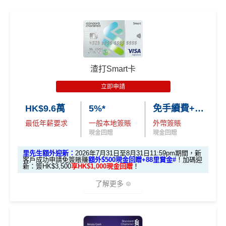
里)
0獎賞+新會員38
里賞金
@
❗️【由里先生派出】
✅經里先生指定連結+輸入里先生推廣碼「HKRMRM1
1000」
申請渣打國泰Mastercard：
MrMiles.hk/cathay-
C. 《超級10周年限定版》盲盒：
基本里數同埋近新里數存入時間有啲唔同，詳情睇返
渣打
card-apply
，成功批卡後，新客免簽賬先送
11,000里數
Asia Miles迎新
攻略。
❗️
🎁不論全新信用卡客戶*定現有信用卡客戶**推廣期內成功
申請渣打國泰Mastercard後，即可自動參加盲盒抽獎，並
額外里數將會於信用卡獲發出後5個月內加入指定的國
渣打Smart卡
HKRMRM11000
里先生推廣碼：
複製
於10月11日或之前獲批卡更保證100%有獎！盲盒獎賞超
泰會員賬戶內。
豐富，有過萬份獎品、 合共3,000萬里數等你抽：
立即申請
國泰新會員登記：
MrMiles.hk/new-am
（做咗會員先申
✅申請完填
MrMiles.hk/cathay-card-form
賺多
HK$20
請到渣打國泰卡）
✈️ 1,000,000里數大獎 (夠換4張歐洲商務艙 及 4張日本
HK$9.6萬
5%*
免手續費+0.56%
0獎賞+新會員38
里賞金
@
❗️【由里先生派出】
商務艙來回機票^^)；
B. 渣打信用卡
現有
客戶：
最低年薪要求
一般本地簽賬
外幣簽賬
✅成功批卡後首兩個月內，簽滿指定金額可以賺以下
現金回贈
現金回贈
🍎 超過HK$200萬Apple Gift Card (面值 HK$10,000/ H
迎新里數：
K$5,000/ HK$2,000)；
渣打信用卡現有客戶**一定要
經里先生指定連結+輸入
簽HK$5,000：賺高達10,000里數(HK$0.5=1里)
里先生額外迎新：
2026年7月31日至8月31日11:59pm期間，新
客戶成功申請免簽賬賺
額外$500現金回贈+88里賞金#
！
加碼迎
🧳 國泰 x Samsonite 20吋限量版行李箱；
里先生推廣碼「HKRMRM11000」
申請渣打國泰Mast
新：簽HK$3,500
享HK$1,000現金回贈
！
簽HK$40,000：賺高達40,000里數(HK$1=1里)
ercard：
MrMiles.hk/cathay-card-apply
🍽️ LUBUDS 3個月會籍及價值HK$1,000現金券；
了解更多
簽HK$110,000：
賺高達120,000里數
(HK$0.91=
✅免簽賬迎新：
開卡
加碼
送7,000里數！
💰 不同里數獎賞，
保證最少帶走2,000里
！
1里)
✅申請完填
MrMiles.hk/cathay-card-form
賺多
HK$20
「盲盒」推廣期：2026年7月31日至9月20日 抽獎詳情：
🎁迎新禮遇
基本里數同埋近新里數存入時間有啲唔同，詳情睇返
渣打
0獎賞+新會員38
里賞金
@
❗️【由里先生派出】