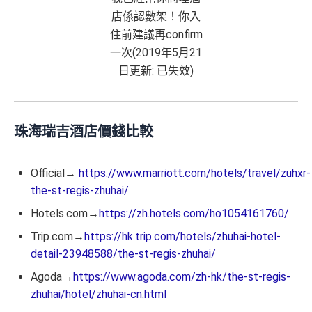
店係認數架！你入
住前建議再confirm
一次(2019年5月21
日更新: 已失效)
珠海瑞吉酒店價錢比較
Official→
https://www.marriott.com/hotels/travel/zuhxr-
the-st-regis-zhuhai/
Hotels.com→
https://zh.hotels.com/ho1054161760/
Trip.com→
https://hk.trip.com/hotels/zhuhai-hotel-
detail-23948588/the-st-regis-zhuhai/
Agoda→
https://www.agoda.com/zh-hk/the-st-regis-
zhuhai/hotel/zhuhai-cn.html