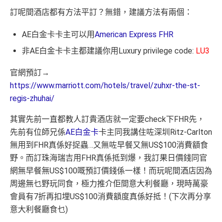
訂呢間酒店都有方法平訂？無錯，建議方法有兩個：
AE白金卡卡主可以用
American Express FHR
非AE白金卡卡主都建議你用Luxury privilege code:
LU3
官網預訂→
https://www.marriott.com/hotels/travel/zuhxr-the-st-
regis-zhuhai/
其實先前一直都教人訂貴酒店就一定要check下FHR先，
先前有位師兄係
AE白金卡
卡主同我講住咗深圳Ritz-Carlton
無用到FHR真係好捉蟲…又無咗早餐又無US$100消費額食
野。而訂珠海瑞吉用FHR真係抵到爆，我訂果日價錢同官
網無早餐無US$100嘅預訂價錢係一樣！而玩呢間酒店因為
周邊無乜野玩同食，極力推介佢間意大利餐廳，現時萬豪
會員有7折再扣埋US$100消費額度真係好抵！(下次再分享
意大利餐廳食乜)