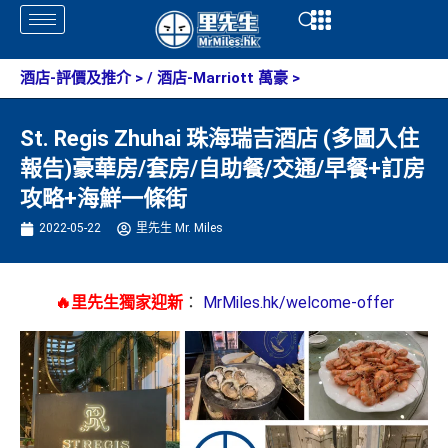
Skip
Open
Open
to
content
酒店-評價及推介
> /
酒店-Marriott 萬豪
>
St. Regis Zhuhai 珠海瑞吉酒店 (多圖入住
報告)豪華房/套房/自助餐/交通/早餐+訂房
攻略+海鮮一條街
2022-05-22
里先生 Mr. Miles
🔥里先生獨家迎新
：
MrMiles.hk/welcome-offer