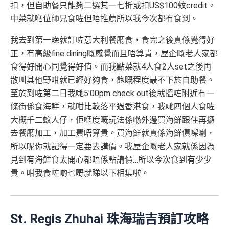
扣，但自助餐只能夠二選其一七折或扣US$100蚊credit。
中菜就嗰位師兄食咗但唔推薦所以我今次都冇食到。
我去到第一晚就訂咗意大利餐廳食，食完之後真係覺得好
正，有高級fine dining嘅感覺而且唔算貴，屋企嘅老人家都
食得好開心同覺得好值。而我點菜就4人食2人set之後再
散叫其他野咁就已經好夠食，飽嘅程度最不下於自助餐。
至於到咗第二日我哋5:00pm check out後就搵咗附近有一
條街係食海鮮，就咁比較落平過香港食，我哋四個人食咗
大概千二蚊人仔，佢嗰度嘅玩法係喺外邊買海鮮跟住再攞
去餐廳加工，加工費唔算貴。買海鮮就真係海鮮價㗎喇，
所以呢你就記得一定要去講價。我屋企嘅老人家就係因為
見到有海鮮食太開心都唔係點講價…所以今次食到有少少
貴。咁我食咗啲乜嘢就睇以下相集啦。
St. Regis Zhuhai 珠海瑞吉預訂攻略