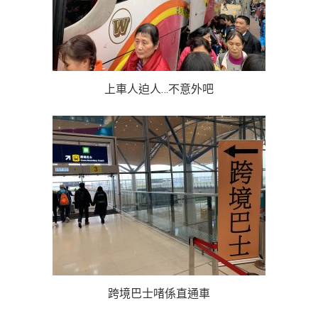
上車人迫人…不意外吧
跨境巴士啫係直通車