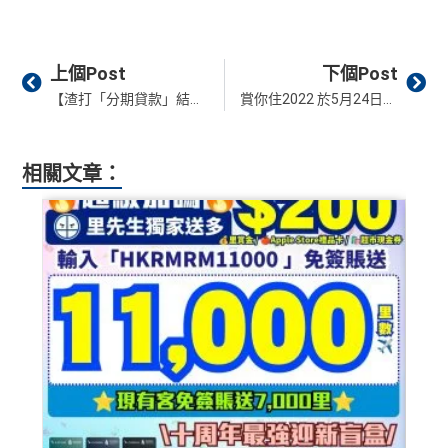
Prev
Ne
上個Post
下個Post
【渣打「分期貸款」結餘轉戶優惠】全新客戶迎新有高達HK$8,000現金回贈！只需網上申請+貸款期達36個月或以上！0%手續費，實際年利率低至4.67%！
賞你住2022 於5月24日開始預訂！Staycation津貼$500！儲$800消費收據可獲$500酒店住宿折扣！
相關文章：