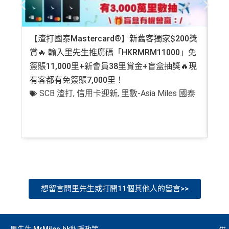
【渣打國泰Mastercard®】新舊客獨家$200獎
AE
賞🔥 輸入里先生推廣碼「HKRMRM11000」免
登記
簽賬11,000里+新會員38里賞金+盲盒抽獎🔥現
萬高
有客都有免簽賬7,000里！
有
SCB 渣打
,
信用卡迎新
,
里數-Asia Miles 國泰
+
想留言問里先生或打開11個其他人的留言>>