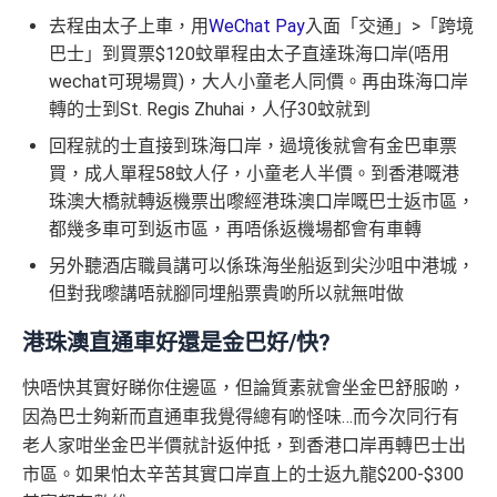
去程由太子上車，用
WeChat Pay
入面「交通」>「跨境
巴士」到買票$120蚊單程由太子直達珠海口岸(唔用
wechat可現場買)，大人小童老人同價。再由珠海口岸
轉的士到St. Regis Zhuhai，人仔30蚊就到
回程就的士直接到珠海口岸，過境後就會有金巴車票
買，成人單程58蚊人仔，小童老人半價。到香港嘅港
珠澳大橋就轉返機票出嚟經港珠澳口岸嘅巴士返市區，
都幾多車可到返市區，再唔係返機場都會有車轉
另外聽酒店職員講可以係珠海坐船返到尖沙咀中港城，
但對我嚟講唔就腳同埋船票貴啲所以就無咁做
港珠澳直通車好還是金巴好/快?
快唔快其實好睇你住邊區，但論質素就會坐金巴舒服啲，
因為巴士夠新而直通車我覺得總有啲怪味…而今次同行有
老人家咁坐金巴半價就計返仲抵，到香港口岸再轉巴士出
市區。如果怕太辛苦其實口岸直上的士返九龍$200-$300