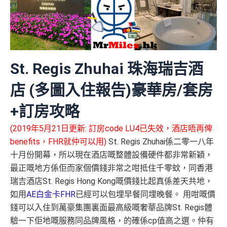
St. Regis Zhuhai 珠海瑞吉酒
店 (多圖入住報告)豪華房/套房
+訂房攻略
(2019年5月21日更新: 訂房code LU4已失效，酒店唔再俾
benefits，FHR就仲可以用)
St. Regis Zhuhai係二零一八年
十月份開幕，所以現在酒店嘅整體設備硬件都非常新穎，
最正嘅地方係佢而家個價錢非常之咁抵住千零蚊，同香港
瑞吉酒店St. Regis Hong Kong嘅價錢比起真係差天共地，
如用
AE白金卡FHR
已經可以包埋早餐同埋晚餐。 用咁嘅價
錢可以入住到萬豪集團裏面最高級嘅奢華品牌St. Regis體
驗一下佢地嘅服務同品牌風格，的確係cp值高之選。仲有