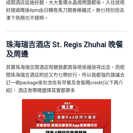
成間酒店設施好靚，大大隻嘅水晶燈周圍都係。入住就唔
好錯過嘅係6pm由日轉夜馬刀開香檳檥式。無乜特別但去
湊下熱鬧也不錯啊。
珠海瑞吉酒店 St. Regis Zhuhai 晚餐
及周邊
其實珠海瑞吉間酒店咁靚我都真係唔係幾捨得出去，而呢
間珠海瑞吉酒店附近又冇乜嘢好行，所以我都強烈建議去
訂一啲package係包含咗有早餐及食飯嘅credit(以下再介
紹)， 酒店食嘢嘅選擇其實都算多