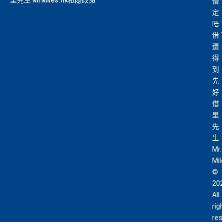
里先生 MrMiles.hk私隱政策
借
定
唔
借
還
得
到
先
好
借
里
先
生
Mr.
Mi
©
20
All
rig
re