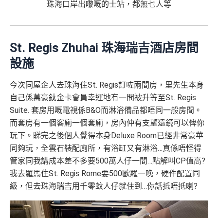
珠海口岸出嚟嘅的士站，都無乜人等
St. Regis Zhuhai 珠海瑞吉酒店房間
設施
今次同屋企人去珠海住St. Regis訂咗兩間房，里先生本身
自己係萬豪鈦金卡會員幸運地有一間被升等至St. Regis
Suite. 套房用嘅電視係B&O而淋浴備品都唔同一般房間。
而套房有一個客廁一個套廁，房內仲有支望遠鏡可以俾你
玩下。睇完之後個人覺得本身Deluxe Room已經非常豪華
同夠玩，全雲石裝配廁所，有浴缸又有淋浴…真係唔怪得
管家同我講成本差不多要500萬人仔一間…點解叫CP值高?
我去羅馬住St. Regis Rome要500歐羅一晚，硬件配置同
級，但去珠海瑞吉用千零蚊人仔就住到…你話抵唔抵喇?