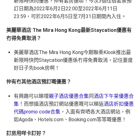
新限時快閃優惠，仲有套房搶𠻹！今次3個住宿套票預
訂日期為2022年6月2日22:00至2022年6月11日
23:59，可於2022年6月5日至7月31日期間內入住。
美麗華酒店 The Mira Hong Kong最新Staycation優惠有
冇得免費取消？
美麗華酒店The Mira Hong Kong今期聯乘Klook推出最
新限時快閃Staycation優惠係冇得免費取消，記住要度
好日子先book房啊！
仲有冇其他酒店預訂嘅優惠？
有興趣可以睇埋
親子酒店優惠合集
同
酒店下午茶優惠合
集
！而想搵酒店預訂網站優惠嘅可以睇返
酒店折扣優惠
代碼promo code合集
，入面有齊哂各大酒店網站，例
如Agoda、Hotels.com、Booking.com等等嘅優惠！
訂房用咩卡訂好？