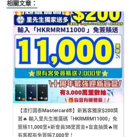
相關文章：
【渣打國泰Mastercard®】新舊客獨家$200獎
AE
賞🔥 輸入里先生推廣碼「HKRMRM11000」免
登記
簽賬11,000里+新會員38里賞金+盲盒抽獎🔥現
萬高
有客都有免簽賬7,000里！
有