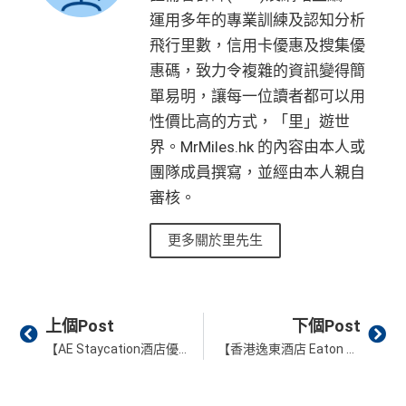
運用多年的專業訓練及認知分析
飛行里數，信用卡優惠及搜集優
惠碼，致力令複雜的資訊變得簡
單易明，讓每一位讀者都可以用
性價比高的方式，「里」遊世
界。MrMiles.hk 的內容由本人或
團隊成員撰寫，並經由本人親自
審核。
更多關於里先生
Prev
Ne
上個Post
下個Post
【AE Staycation酒店優惠】Marriott Bonvoy/Hyatt/ Four Seasons/文華東方及半島共15間香港酒店有優惠！
【香港逸東酒店 Eaton HK】Staycation升至逸‧尊客房+自助早餐+長達23小時住宿+送檸檬芝士蛋糕+白酒！一晚連服務費低至HK$1,050！另有連牛扒套餐/Workcation/Dogcation套票！