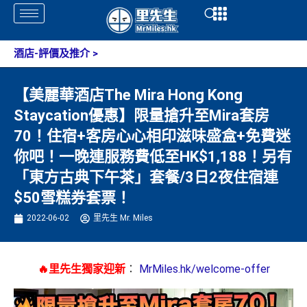
Skip
Open
Open
to
content
酒店-評價及推介
>
【美麗華酒店The Mira Hong Kong
Staycation優惠】限量搶升至Mira套房
70！住宿+客房心心相印滋味盛盒+免費迷
你吧！一晚連服務費低至HK$1,188！另有
「東方古典下午茶」套餐/3日2夜住宿連
$50雪糕券套票！
2022-06-02
里先生 Mr. Miles
🔥里先生獨家迎新
：
MrMiles.hk/welcome-offer