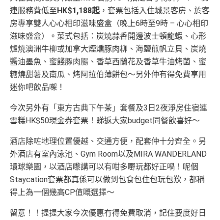
連服務費低至
HK$1,188起
，套票包括入住城景客房、於客
房專享雙人心心相印滋味盛盒（晚上6時至9時 – 心心相印
滋味盛盒）。菜式包括：炭燒蒜香開邊波士頓龍蝦、心形
爐燒澳洲牛柳或加拿大煙燻豚肉柳、海鹽煎帆立貝、炭燒
醬油墨魚、蜜餞豚肉腸、香草西蘭花及香草牛油烤菌、蜜
糖燒甜薯及南瓜、烤阿拉伯薄餅包～另外仲有得免費享用
迷你吧飲品㗎！
今次另外有「東方古典下午茶」套餐及3日2夜淨房住宿連
雪糕HK$50現金券套票！睇返大家budget同餐飲喜好～
酒店除咗地理位置優越、交通方便，配套仲十分齊全。另
外酒店有室內泳池、Gym Room以及MIRA WANDERLAND
環球樂園，以酒店嚟講可以有咁多嘢玩都好正喎！呢個
Staycation套票都真係可以做到包食包住包玩包歎，都稱
得上為一個幾高CP值嘅選擇～
留意！！提提大家今次優惠冇得免費取消，記住要度好日