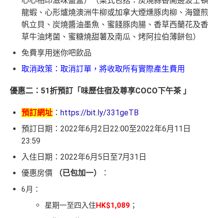
心心相印滋味盛盒）（菜式包括：炭燒蒜香開邊波士頓
龍蝦、心形爐燒澳洲牛柳或加拿大煙燻豚肉柳、海鹽煎
帆立貝、炭燒醬油墨魚、蜜餞豚肉腸、香草西蘭花及香
草牛油烤菌、蜜糖燒甜薯及南瓜、烤阿拉伯薄餅包）
免費享用迷你吧飲品
取消政策：取消訂單，將收取所有實際產生費用
優惠二：51折預訂「味歷住宿及尊享COCO下午茶 」
預訂網址
：
https://bit.ly/331geTB
預訂日期：2022年6月2日22:00至2022年6月11日
23:59
入住日期：2022年6月5日至7月31日
優惠房價
（已包加一）
：
6月：
星期一至四入住
HK$1,089
；