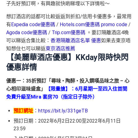
子先好預訂啊，有興趣就快啲睇埋以下詳情啦～
想訂酒店的話都可比較返返到折扣/信用卡優惠多，最常用
有
Expedia code優惠碼
/
Hotels.com優惠碼 promo code
/
Agoda code優惠碼
/
Trip.com優惠碼
。要訂隔離酒店4晚
可以睇返合集比較：
香港隔離酒店名單 優惠
如果去東京唔
知想住乜可以睇返
東京酒店推薦
【美麗華酒店優惠】KKday限時快閃
優惠詳情
優惠一：35折預訂「尋味 • 陶醉 • 投入饌嘆品味之旅 – 心
心相印滋味盛盒」
【限量搶】：6月星期一至四入住首間
免費升級至Mira 套房70（指定日子除外）
預訂網址
：
https://bit.ly/331geTB
預訂日期：2022年6月2日22:00至2022年6月11日
23:59