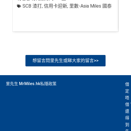
SCB 渣打
,
信用卡迎新
,
里數-Asia Miles 國泰
+
想留言問里先生或睇大家的留言>>
里先生 MrMiles.hk私隱政策
借
定
唔
借
還
得
到