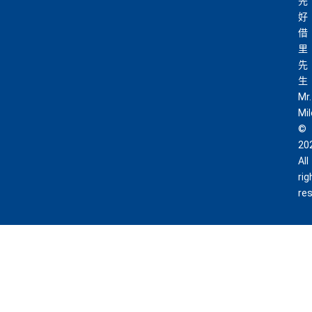
先
好
借
里
先
生
Mr.
Mi
©
20
All
rig
re