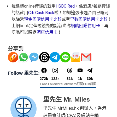
我建議online俾錢的就用
HSBC Red
，係酒店/餐廳俾錢
的話就用
Citi Cash Back
啦！想知邊張卡適合自己嘅可
以睇返
現金回贈信用卡比較
或者
里數回贈信用卡比較
！
上網book定俾咗錢先的話就睇睇
網購回贈信用卡
！再
唔喺可以睇返
酒店信用卡
！
分享到
Follow 里先生:
272k
122k
31k
1k
30k
Fans
Followers
Followers
訂閱
EDM訂閱
里先生 Mr. Miles
里先生 MrMiles.hk 創辦人，香港
註冊會計師(CPA)及網站主編，