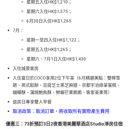
星期五入住HK$1,210；
星期六入住HK$1,375；
6月30日入住HK$1,265
7月：
星期一至四入住HK$1,122；
星期五入住HK$1,265；
星期六、7月1日入住HK$1,430
入住城景客房
入住當日於COCO享用2位下午茶
（6月精選美點：雙檸雪
葩、英式鬆餅、豆腐芝士黑芝麻撻、京都宇治綠茶蛋糕、
蝴蝶酥、蒲燒鮑魚酥、鮮蝦芒果脆脆、客家茶果等）
退房日專享雙人早餐
取消政策：取消訂單，將收取所有實際產生費用
優惠三：73折預訂3日2夜香港美麗華酒店Studio淨房住宿