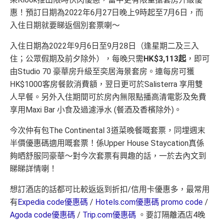
惠！預訂日期為2022年6月27日晚上9時起至7月6日，而
入住日期就要睇返個別套票喇～
入住日期為2022年9月6日至9月28日（逢星期二及三入
住；公眾假期及前夕除外），每晚只需
HK$3,113起
，即可
由Studio 70 豪華房升級至奕居海景套房。連每房可獲
HK$1000客房餐飲消費額，翌日更可於Salisterra 享用雙
人早餐。另外入住期間可於房內無限點播高清電影及免費
享用Maxi Bar 小食及過濾淨水 (餐酒及香檳除外)。
今次仲有包The Continental 3道菜晚餐嘅套票，同埋週末
半價優惠碼適用嘅套票！係Upper House Staycation真係
夠晒舒服同豪華～對今次套票有興趣的話，一於去內文到
睇睇詳情喇！
想訂酒店的話都可比較返返到折扣/信用卡優惠多，最常用
有
Expedia code優惠碼
/
Hotels.com優惠碼 promo code
/
Agoda code優惠碼
/
Trip.com優惠碼
。要訂隔離酒店4晚