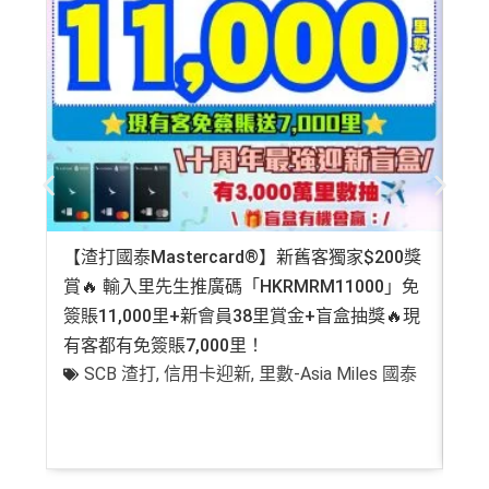
【渣打國泰Mastercard®】新舊客獨家$200獎
AE
賞🔥 輸入里先生推廣碼「HKRMRM11000」免
登記
簽賬11,000里+新會員38里賞金+盲盒抽獎🔥現
萬高
有客都有免簽賬7,000里！
有
SCB 渣打
,
信用卡迎新
,
里數-Asia Miles 國泰
+