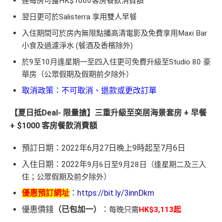
連每房可獲HK$1000客房餐飲消費額
翌日更可於Salisterra 享用雙人早餐
入住期間可於房內無限點播高清電影及免費享用Maxi Bar
小食及過濾淨水 (餐酒及香檳除外)
於9至10月逢星期一至四入住更可免費升級至Studio 80 豪
華房（公眾假期及假期前夕除外）
取消政策：不可取消、退款或更改訂單
【夏日抵Deal- 限量搶】三重升級至奕居海景套房 + 早餐
+ $1000 客房餐飲消費額
預訂日期：2022年6月27日晚上9時起至7月6日
入住日期：2022年
9月6日至9月28日（逢星期二及三入
住；公眾假期及前夕除外）
優惠預訂網址
：
https://bit.ly/3innDkm
優惠價錢
（已包加一）
：
每晚只需
HK$3,113起