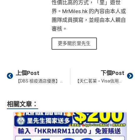
性價比高的方式，「里」遊世
界。MrMiles.hk 的內容由本人或
團隊成員撰寫，並經由本人親自
審核。
更多關於里先生
Prev
Ne
上個Post
下個Post
【DBS 檢疫酒店優惠】於DBS Card+登記並於政府指定檢疫酒店單一簽賬滿HK$6,000享HK$150回贈
【天仁茗茶・Visa信用卡優惠】指定日子憑Visa信用卡於天仁消費滿HK$25即享HK$10現金劵！
相關文章：