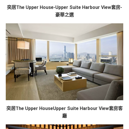
奕居The Upper House-Upper Suite Harbour View套房-
豪華之選
奕居The Upper HouseUpper Suite Harbour View套房客
廳