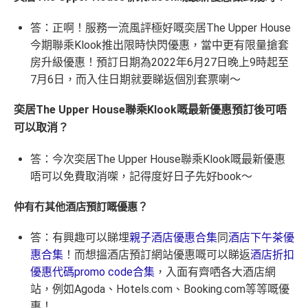
答：正啊！服務一流風評極好嘅奕居The Upper House
今期聯乘Klook推出限時快閃優惠，當中更有限量搶套
房升級優惠！預訂日期為2022年6月27日晚上9時起至
7月6日，而入住日期就要睇返個別套票喇～
奕居The Upper House聯乘Klook嘅最新優惠預訂後可唔
可以取消？
答：今次奕居The Upper House聯乘Klook嘅最新優惠
唔可以免費取消㗎，記得度好日子先好book～
仲有冇其他酒店預訂嘅優惠？
答：有興趣可以睇埋
親子酒店優惠合集
同
酒店下午茶優
惠合集
！而想搵酒店預訂網站優惠嘅可以睇返
酒店折扣
優惠代碼
promo code
合集
，入面有齊哂各大酒店網
站，例如
Agoda
、
Hotels.com
、
Booking.com
等等嘅優
惠！