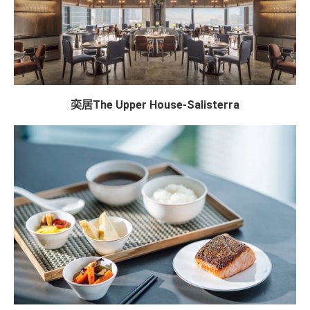
奕居The Upper House-Salisterra