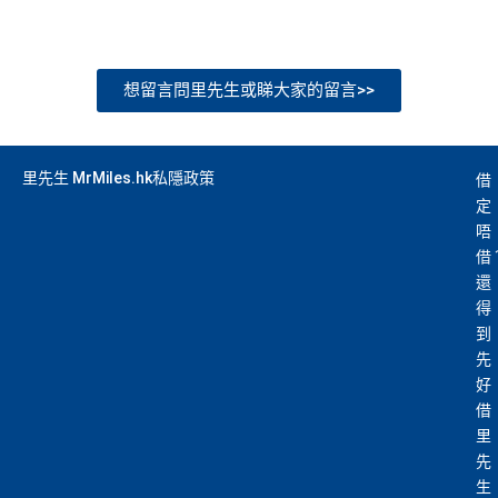
想留言問里先生或睇大家的留言>>
里先生 MrMiles.hk私隱政策
借
定
唔
借
還
得
到
先
好
借
里
先
生