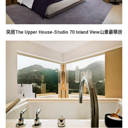
奕居The Upper House-Studio 70 Island View山景豪華房