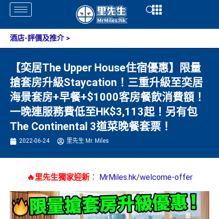
Skip
Open
Open
to
content
酒店-評價及推介
>
【奕居The Upper House住宿優惠】限量
搶套房升級Staycation！三重升級至奕居
海景套房+早餐+$1000客房餐飲消費額！
一晚連服務費低至HK$3,113起！另有包
The Continental 3道菜晚餐套票！
2022-06-24
里先生 Mr. Miles
🔥里先生獨家迎新
：
MrMiles.hk/welcome-offer