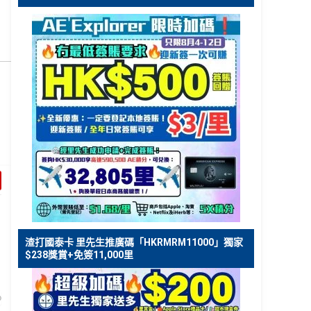
渣打國泰卡 里先生推廣碼「HKRMRM11000」獨家
$238獎賞+免簽11,000里