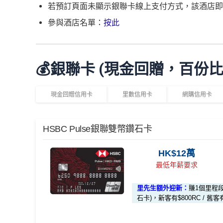
若預訂頁面未顯示銀聯卡線上支付方式，該酒店即
參與酒店名單：
按此
💰銀聯卡 (現金回贈，百份
現金回贈信用卡
里數信用卡
網購信用卡
HSBC Pulse銀聯雙幣鑽石卡
HK$12萬
最低年薪要求
里先生額外迎新：
賺1個里程
石卡)，新客有$800RC / 舊客