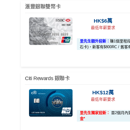
*（基本「獎賞錢」0.4%+「
最紅自主獎賞
」2%）
滙豐銀聯雙幣卡簽賬迎新優惠*
滙豐銀聯雙幣卡
🎁
迎新禮遇
安信EarnMore 2026新條款
「現金套現」 分期計劃優惠 （≥HK$20,000，12個
容易批卡，零入息要求，
學生都申請得！
HK$6萬
HSBC
銀聯雙幣Pulse鑽石卡迎
或以上還款期）
安信啱啱出咗2026年新條款，有以下幾大重點：
寫到明首兩年免年費，全日制大學/大專學生申請
最低年薪要求
滙豐 Pulse銀聯卡申請網址
：
MrMiles.hk/hsbc-unionp
4揀1指定類別有4％回贈
2026年加碼2%上限變做每半年咁計，每半年上限為
合共高達
里先生額外迎新：
賺1個里程
無得一筆過咁打爆個大額cap。
迎新選擇多，總有一樣啱你心水
里先生加碼：
申請完填Form
石卡)，新客有$800RC / 舊客
MrMiles.hk/hsbc-uni
EarnMORE卡
八達通自動增值
得返0.4%回贈，但係
員額外里賞金#）
❎
缺點
通)依然有2%回贈
*持卡人需於發卡後60日內完成累積簽賬滿
HK$5,800
#每1里賞金 ≈ HK$1，可兌換FPS轉數快回贈！詳情
M
2026年條款highlight咗透過電子錢包繳費得返1
內曾取消任何滙豐個人信用卡基本卡 迎新條款：
滙豐
*（基本「獎賞錢」0.4%+「
最紅自主獎賞
」2%）
返個和。但係用實測用
AlipayHK
暫時仲食到2%。
無得換里數
✅
優點
Citi Rewards 銀聯卡
🎁
迎新禮遇
卡交稅優惠
日常簽賬回贈0.4%，唔算太吸引
滙豐Pulse銀聯雙幣鑽石卡迎新優惠
安信EarnMore銀聯卡嘅外幣交易繼續會收
1%CB
HK$12萬
HSBC
銀聯雙幣Pulse鑽石卡迎
內地同澳門簽賬交易費用全免(Pulse銀聯雙幣鑽石
最低年薪要求
滙豐Pulse銀聯雙幣鑽石卡基本迎新*
EarnMORE加碼2%現金回贈條款：
按此
用港幣同人民幣結賬，唔需要擔心匯率波動
滙豐 Pulse銀聯卡申請網址
查看更多信用卡詳情及分析...
：
MrMiles.hk/hsbc-unionp
✅
優點
食中
最紅自主
5X類別做到低至$4.17/里
里先生獨家迎新：
首2個月內簽
「現金套現」 分期計劃優惠 （≥HK$20,000，1
里先生加碼：
申請完填Form
金*
MrMiles.hk/hsbc-uni
2個月或以上還款期）
全年簽賬高達2.4%「獎賞錢」回贈
員額外里賞金#）
本地港幣簽賬
統一
現金回贈2%