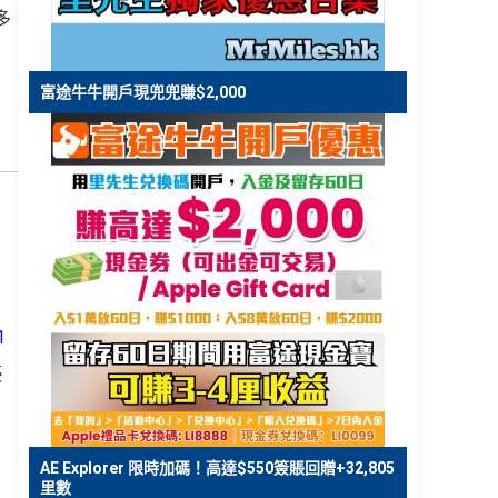
多
富途牛牛開戶現兜兜賺$2,000
1
優
AE Explorer 限時加碼！高達$550簽賬回贈+32,805
里數