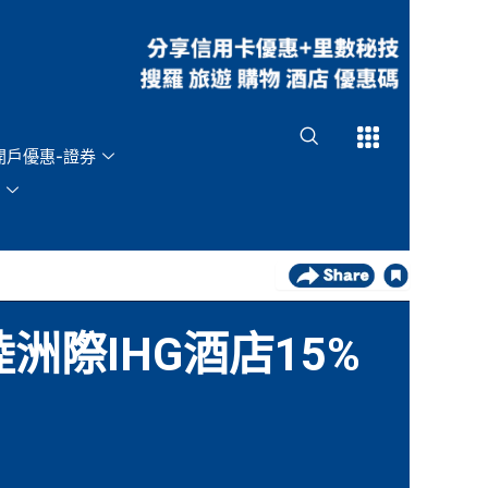
Open
Open
開戶優惠-證券
際IHG酒店15%