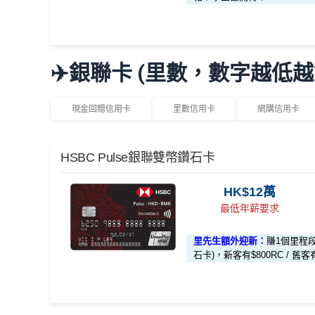
2個月或以上還款期）
迎新簽賬要求
迎
合共高達
🎁
迎新禮遇
✈️銀聯卡 (里數，數字越低越
PH
發卡後頭90日內簽滿HK$8,800
*持卡人需於發卡後60日內完成累積簽賬滿
HK$8,000
優惠期：即日起至2026年6月30日
Ga
現金回贈信用卡
里數信用卡
網購信用卡
曾取消任何滙豐個人信用卡基本卡。 迎新條款：
滙豐
經
網上申請
可享
HK$300現金回贈
HSBC
銀聯雙幣卡迎新
發卡後頭90日內簽滿HK$8,500
H
完成簽賬要求可獲享以下其中一款迎新優惠：
HSBC Pulse銀聯雙幣鑽石卡
滙豐銀聯雙幣卡申請網址
：
MrMiles.hk/hsbc-unionpay
發卡後首 90 天內簽賬滿 HK$8,800，送
LO
無簽賬要求
高
HK$12萬
里先生加碼：
申請完填Form
MrMiles.hk/hsbc-uni
發卡後首 90 天內簽賬滿 HK$8,800，送
HK
最低年薪要求
員額外里賞金#）
發卡後頭90日內簽滿HK$2,000
H
發卡後首 90 天內簽賬滿 HK$8,500，送
HK
學生卡
發卡後首 90 天內簽賬滿 HK$2,000
#每1里賞金 ≈ HK$1，可兌換FPS轉數快回贈！詳情
M
里先生額外迎新：
賺1個里程
有關迎新優惠換領短訊通知將於客戶之新卡已入賬
石卡)，新客有$800RC / 舊客
八達通自動增值都計迎新合資格簽賬！啫係玩
八達
詳情請於收到迎新優惠換領短訊通知後參閱 OmyC
迎新優惠只適用於現在或過往6個月內未曾持有任
滙豐銀聯雙幣卡迎新優惠
如客戶選擇 HK$500 現金回贈作迎新優惠，
要求後2個月內，以現金回贈方式存入合資格客戶
✅
優點