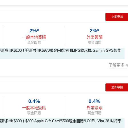
立即申請
2%*
2%*
新
一般本地簽賬
外幣簽賬
現金回贈
現金回贈
ay-apply
HK$100！迎新共HK$970現金回贈/PHILIPS飲水機/Garmin GPS智能
onpay-pulse-form
賺1個里程段+
里賞金
❗️（由里先生派出🎯38新會
了解更多
rMiles.hk/mmcredit
立即申請
全新信用卡客戶
現有信用卡客戶
0.4%
0.4%
一般本地簽賬
外幣簽賬
$800「獎賞錢」
$200 「獎賞錢」
現金回贈
現金回贈
300＋$800 Apple Gift Card/$500現金回贈/LOJEL Vita 28 吋行李
$200 「獎賞錢」
不適用