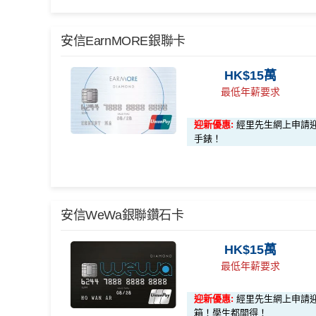
*（基本「獎賞錢」0.4%+「
最紅自主獎賞
」2%）
安信EarnMORE銀聯卡
🎁
迎新禮遇
HK$15萬
HSBC
銀聯雙幣Pulse鑽石卡迎
最低年薪要求
滙豐 Pulse銀聯卡申請網址
：
MrMiles.hk/hsbc-unionp
迎新優惠:
經里先生網上申請迎新多
里先生加碼：
申請完填Form
手錶！
MrMiles.hk/hsbc-uni
員額外里賞金#）
#每1里賞金 ≈ HK$1，可兌換FPS轉數快回贈！詳情
M
*
2%有每半年上限HK$8萬
，記得唔係無上限架！
安信WeWa銀聯鑽石卡
🎁
迎新禮遇
滙豐Pulse銀聯雙幣鑽石卡迎新優惠
HK$15萬
優惠期：即日起至2026年6月30日
最低年薪要求
滙豐Pulse銀聯雙幣鑽石卡基本迎新*
經網上申請先賺
HK$100現金回贈
迎新優惠:
經里先生網上申請迎新多HK$
「現金套現」 分期計劃優惠 （≥HK$20,000，1
完成簽賬要求再賺以下其中一項迎新：
箱！學生都開得！