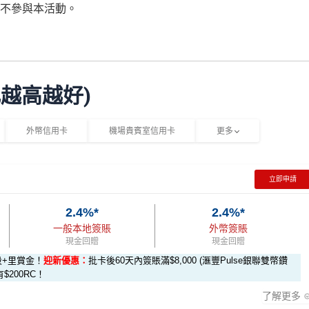
不參與本活動。
比越高越好)
外幣信用卡
機場貴賓室信用卡
更多
立即申請
2.4%*
2.4%*
一般本地簽賬
外幣簽賬
現金回贈
現金回贈
段+里賞金！
迎新優惠：
批卡後60天內簽賬滿$8,000 (滙豐Pulse銀聯雙幣鑽
有$200RC！
了解更多