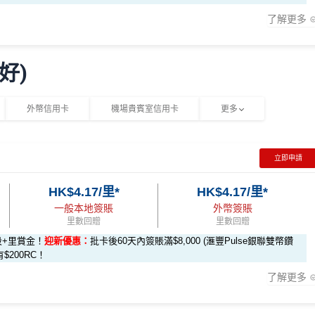
了解更多
新優惠
$1,000「獎賞錢」 (相等於10,0
$200「獎賞錢」 (相等於2,00
00里)
0里)
好)
ILIPS RO 純淨飲水機 (ADD6901)
要求。
不可獲享迎新
：於合資格信用卡批核日起計之過去12個月內
rmin Forerunner 165 GPS智能手錶
外幣信用卡
機場貴賓室信用卡
更多
迎新條款
K$500 現金回贈
立即申請
-classic-apply
JEL Vita 28 吋行李箱
達 HK$90,000 免息免手續費現金分期套現計劃
HK$4.17/里*
HK$4.17/里*
onpay-classic-form
賺1個里程段+
里賞金
❗️（由里先生派出🎯38新會
$800 Apple Store 禮品卡
一般本地簽賬
外幣簽賬
K$200 現金回贈 (只適用於全日制大學/大專學生)
$500 現金回贈
里數回贈
里數回贈
，送
HK$200 現金回贈
rMiles.hk/mmcredit
段+里賞金！
迎新優惠：
批卡後60天內簽賬滿$8,000 (滙豐Pulse銀聯雙幣鑽
金額達到指定合資格零售購物交易要求後2個月內發出。有關換領
有$200RC！
通銀包(舊名: O!ePay)
都食到！
ard 手機應用程式。
了解更多
何由安信發行之信用卡客戶
全新信用卡客戶
現有信用卡客戶
有關回贈金額將於客戶之新卡已入賬金額達到指定合資格零售購物交易
之安信信用卡賬戶內。