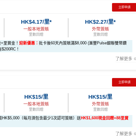
$600「獎賞錢」
$200「獎賞錢」
立即申請
月
$200「獎賞錢」
不適用
HK$4.17/里*
HK$2.27/里*
新
首5年可豁免
一般本地簽賬
外幣簽賬
里數回贈
里數回贈
ay-apply
HK$8萬。相對2025年嘅全年上限HK$15萬總數係多咗，但係就
$800「獎賞錢」（相等於
$200「獎賞錢」（相等於
段+里賞金！
迎新優惠：
批卡後60天內簽賬滿$8,000 (滙豐Pulse銀聯雙幣鑽
8,000里）
2,000里）
有$200RC！
onpay-pulse-form
賺1個里程段+
里賞金
❗️（由里先生派出🎯38新會
手動增值八達通(即係用Apple Pay、Google Pay增值落手機八達
了解更多
要求。
不可獲享迎新
：於合資格信用卡批核日起計之過去 12 個月
rMiles.hk/mmcredit
%回贈，用
WeChat Pay
交稅或繳費實測得1%，扣返1%手續費只係打
迎新條款
如果2026年之後仲有稅/其他費用要交，可以睇返
信用卡繳費
/
信用
立即申請
全新信用卡客戶
現有信用卡客戶
F手續費
HK$15/里
HK$15/里
新
卡尊享)
一般本地簽賬
外幣簽賬
$800「獎賞錢」
$200 「獎賞錢」
里數回贈
里數回贈
ay-apply
HK$5,000（每月須包含最少1次認可簽賬）送
HK$1,600現金回贈+88里賞
$200 「獎賞錢」
不適用
onpay-pulse-form
賺1個里程段+
里賞金
❗️（由里先生派出🎯38新會
了解更多