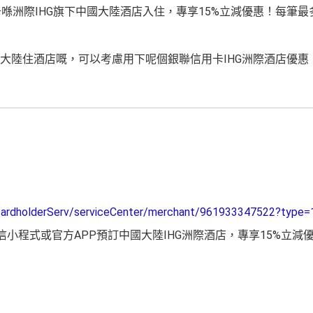
喺洲際IHG旗下中國大陸酒店入住，專享15%立減優惠！每筆最
北上大陸住酒店嘅，可以考慮用下呢個銀聯信用卡IHG洲際酒店優惠
/cardholderServ/serviceCenter/merchant/961933347522?type=
小程式或官方APP預訂中國大陸IHG洲際酒店，專享15%立減