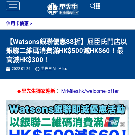
Skip
Open
Open
to
content
信用卡優惠
>
【Watsons銀聯優惠88折】屈臣氏門店以
銀聯二維碼消費滿HK$500減HK$60！最
高減HK$300！
2022-01-26
里先生 Mr. Miles
🔥里先生獨家迎新
：
MrMiles.hk/welcome-offer