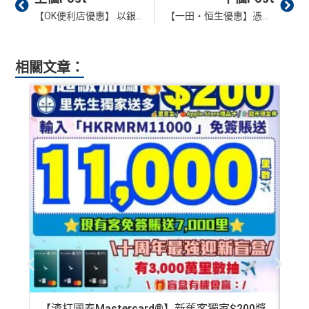
【OK便利店優惠】 以銀聯二維碼Circle K消費滿HK$25即減HK$5 購買賀年禮品🧧滿HK$138即減HK$28
【一田・恒生優惠】憑恒生銀聯卡流動支付功能於全線一田單一簽賬滿HK$500送HK$50一田現金券❗️
相關文章：
【渣打國泰Mastercard®】新舊客獨家$200獎
AE