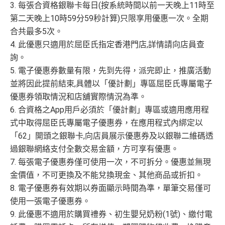
3. 每張合資格銀聯卡每日(按系統時間以前一天晚上11時至
食中
最紅自主
5X類別做到低至$4.17/里
$800「獎
$200「獎
第二天晚上10時59分59秒計算)只限享用優惠一次。全期
全年簽賬高達2.4%「獎賞錢」回贈
賞錢」
賞錢」
合共最多5次。
合共高達
（相等於8,
（相等於2,
免責聲明：里先生努力保持信息準確。
若
任何信息與你到
講到明首兩年年費豁免
4. 此優惠只適用於屈臣氏指定香港門店,詳情請向店員查
000里）
000里）
訪之金融機構、
服務供應商或特定產品網站有所出入，
所
詢。
滙豐新舊客戶都可以食迎新
有金融產品和服務均以他們作準，
請參閱
相關
金融機構的
5. 電子優惠券數量有限，先到先得，派完即止，推廣活動
開卡門檻唔算高，年薪要求HK$12萬（即月薪HK$10,0
網站為產品資訊的最更新版本。
本網站產品之比較結果建
並將因此提前結束,具體以「優計劃」專區屈臣氏專屬電子
*持卡人需於發卡後60日內完成累積簽賬滿
HK$5,800
要
00）就申請到
基
於
客觀分析，
因此就算獲第三方廣告客戶贊助，我們並
求。
不可獲享迎新
：於合資格信用卡批核日起計之過去 1
優惠券領取情況和店舖實際情況為準。
網上繳費都有回贈（每月首HK$10,000先有）
不會特別註明。
Disclaimer: At MrMiles, we strive to keep
2 個月內曾取消任何滙豐個人信用卡基本卡 迎新條款：
滙
6. 合資格之App用戶必須於「優計劃」專區或適用應用程
our information accurate and up to date. This information
豐迎新條款
❎
缺點
式中取得屈臣氏專屬電子優惠券，在應用程式內綁定以
may be different than what you see when you visit a finan
✅
優點
「62」開頭之銀聯卡,向店員展示優惠券及以銀聯二維碼透
cial institution, service provider or specific product’s site. F
過銀聯網絡支付全數交易金額，方可享有優惠。
or any discrepancy in product information, please refer to t
得首兩年年費豁免
內地同澳門簽賬交易費用全免(Pulse銀聯雙幣鑽石卡尊
7. 每張電子優惠券僅可使用一次，不可拆分。優惠並無現
he financial institution’s website for the most updated versi
八達通自動增值得0.4%回贈
享)
on. All financial products and services are presented witho
金價值，不可更換及不能兌換現金、其他商品或折扣。
增值電子錢包（
Payme
、
八達通
、
Wechat Pay
及
Alip
ut warranty. Additionally, this site may be compensated thr
8. 電子優惠券有效期以券面顯示時間為準，單筆交易僅可
用港幣同人民幣結賬，唔需要擔心匯率波動
ay
）唔計迎新合資格簽賬
ough third party advertisers. However, the results of our c
使用一張電子優惠券。
食中
最紅自主
5X類別做到低至$4.17/里
omparison tools which are not marked as sponsored are a
9. 此優惠不適用於購買禮券、初生嬰兒奶粉(1號)、繳付電
全年簽賬高達2.4%「獎賞錢」回贈
lways based on objective analysis first.
查看更多信用卡詳情及分析...