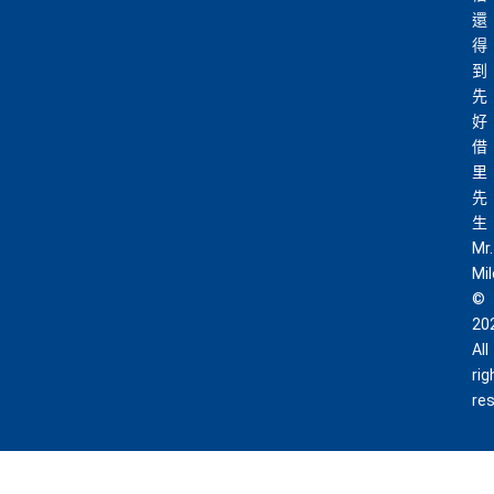
還
得
到
先
好
借
里
先
生
Mr.
Mi
©
20
All
rig
re