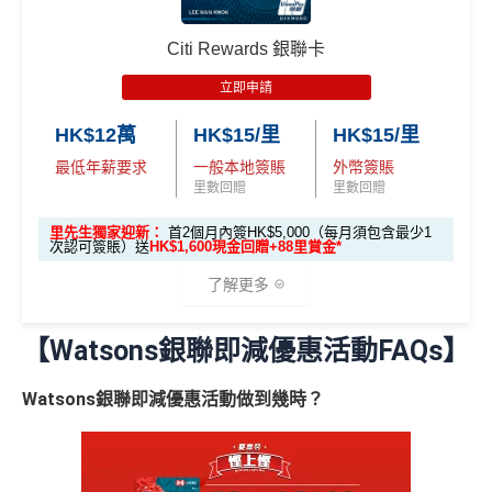
享)
滙豐Pulse銀聯雙
HSBC
銀聯雙幣Pulse鑽石卡迎新
本地港幣簽賬
統一
現金回贈2%
$800「獎賞
$200 「獎賞
幣鑽石卡基本迎
用港幣同人民幣結賬，唔需要擔心匯率波動
Citi Rewards 銀聯卡
錢」
錢」
綁定電子錢包繳費都有回贈！2%
滙豐 Pulse銀聯卡申請網址
：
MrMiles.hk/hsbc-unionpay-a
新*
食中
最紅自主
5X類別做到低至$4.17/里
pply
立即申請
八達通自動增值都有回贈！0.4%
全年簽賬高達2.4%「獎賞錢」回贈
「現金套現」 分
唔洗煩，所有本地簽賬統一2%啱晒唔儲里數又唔追優
HK$12萬
HK$15/里
HK$15/里
里先生加碼：
申請完填Form
MrMiles.hk/hsbc-unionpa
期計劃優惠 （≥H
講到明首兩年年費豁免
惠嘅朋友
$200 「獎賞
y-pulse-form
賺1個里程段+
里賞金
❗️（由里先生派出🎯3
最低年薪要求
一般本地簽賬
外幣簽賬
K$20,000，12個
不適用
滙豐新舊客戶都可以食迎新
錢」
海外簽賬都有回贈2%
8新會員額外里賞金#）
里數回贈
里數回贈
月或以上還款
開卡門檻唔算高，年薪要求HK$12萬（即月薪HK$10,0
門檻低，學生卡都做到2%回贈！
期）
里先生獨家迎新：
首2個月內簽HK$5,000（每月須包含最少1
#每1里賞金 ≈ HK$1，可兌換FPS轉數快回贈！詳情
MrMil
00）就申請到
次認可簽賬）送
HK$1,600現金回贈+88里賞金*
es.hk/mmcredit
❎
缺點
$1,000「獎賞
$200「獎賞
網上繳費都有回贈（每月首HK$10,000先有）
了解更多
合共高達
錢」 (相等於1
錢」 (相等於
❎
缺點
滙豐Pulse銀聯雙
0,000里)
2,000里)
加碼至2%有每半年上限HK$8萬
，夠數可停，轉玩返
全新信用卡客
現有信用卡客
【Watsons銀聯即減優惠活動FAQs】
🎁
迎新禮遇
幣鑽石卡迎新優
渣打Simply Cash
戶
戶
惠
得首兩年年費豁免
收1% CBF手續費
Watsons銀聯即減優惠活動做到幾時？
*持卡人需於發卡後60日內完成累積簽賬滿
HK$8,000
要
優惠期：
2026年7月1日至9月30日
求。
不可獲享迎新
：於合資格信用卡批核日起計之過去1
八達通自動增值得0.4%回贈
電子錢包直接增值無得玩
滙豐Pulse銀聯雙
2個月內曾取消任何滙豐個人信用卡基本卡。 迎新條款：
$800「獎賞
$200 「獎賞
立即申請:
MrMiles.hk/citi-apply
增值電子錢包（
Payme
、
八達通
、
Wechat Pay
及
Alip
E-banking同自動轉賬都無回贈
幣鑽石卡基本迎
滙豐迎新條款
錢」
錢」
ay
）唔計迎新合資格簽賬