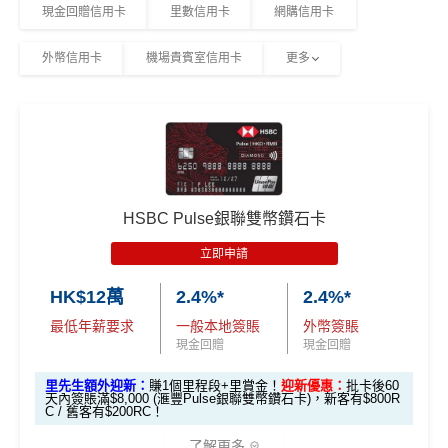
現金回贈信用卡
里數信用卡
網購信用卡
外幣信用卡
機場貴賓室信用卡
更多
HSBC Pulse銀聯雙幣鑽石卡
立即申請
HK$12萬
2.4%*
2.4%*
最低年薪要求
一般本地簽賬
外幣簽賬
現金回贈
現金回贈
里先生額外迎新：
賺1個里程段+里賞金！
迎新優惠：
批卡後60
天內簽賬滿$8,000 (滙豐Pulse銀聯雙幣鑽石卡)，新客有$800R
C / 舊客有$200RC！
了解更多