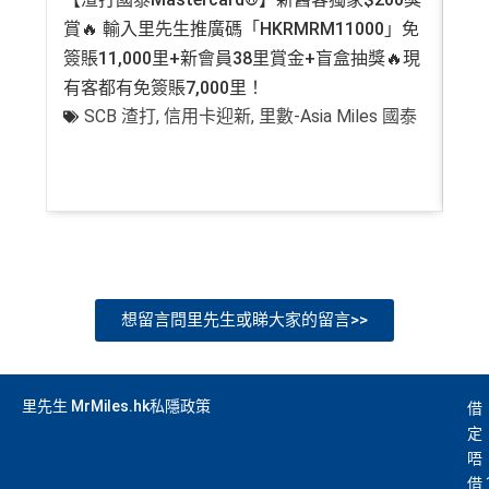
賞🔥 輸入里先生推廣碼「HKRMRM11000」免
登記
簽賬11,000里+新會員38里賞金+盲盒抽獎🔥現
萬高
有客都有免簽賬7,000里！
有
SCB 渣打
,
信用卡迎新
,
里數-Asia Miles 國泰
+
想留言問里先生或睇大家的留言>>
里先生 MrMiles.hk私隱政策
借
定
唔
借