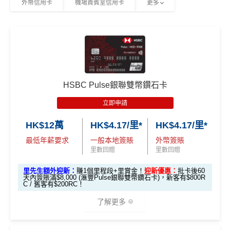
外幣信用卡
機場貴賓室信用卡
更多
經
網上申請
可享
HK$300現金回贈
2個月內曾取消任何滙豐個人信用卡基本卡。 迎新條款：
高達 HK$90,000 免息免手續
無簽賬要求
完成簽賬要求可獲享以下其中一款迎新優惠：
滙豐迎新條款
費現金分期套現計劃
HSBC
銀聯雙幣卡迎新
發卡後首 90 天內簽賬滿 HK$8,800，送
LOJEL
Vita 28 吋行李箱
發卡後頭90日內
HK$200 現金回贈 (只適用於
滙豐銀聯雙幣卡申請網址
：
MrMiles.hk/hsbc-unionpay-cla
簽滿HK$2,000
全日制大學/大專學生)
發卡後首 90 天內簽賬滿 HK$8,800，送
HK$800
ssic-apply
Apple Store 禮品卡
HSBC Pulse銀聯雙幣鑽石卡
里先生加碼：
申請完填Form
MrMiles.hk/hsbc-unionpa
有關迎新優惠換領短訊通知將於客戶之新卡已入賬金
發卡後首 90 天內簽賬滿 HK$8,500，送
HK$500
y-classic-form
賺1個里程段+
里賞金
❗️（由里先生派出
立即申請
額達到指定合資格零售購物交易要求後2個月內發出。
現金回贈
🎯38新會員額外里賞金#）
有關換領詳情請於收到迎新優惠換領短訊通知後參閱
學生卡
發卡後首 90 天內簽賬滿 HK$2,000，送
HK$12萬
HK$4.17/里*
HK$4.17/里*
OmyCard 手機應用程式。
HK$200 現金回贈
#每1里賞金 ≈ HK$1，可兌換FPS轉數快回贈！詳情
MrMil
最低年薪要求
一般本地簽賬
外幣簽賬
如客戶選擇 HK$500 現金回贈作迎新優惠，有關回贈
es.hk/mmcredit
八達通自動增值都計迎新合資格簽賬！啫係玩
八達通
里數回贈
里數回贈
金額將於客戶之新卡已入賬金額達到指定合資格零售
銀包(舊名: O!ePay)
都食到！
購物交易要求後2個月內，以現金回贈方式存入合資格
里先生額外迎新：
賺1個里程段+里賞金！
迎新優惠：
批卡後60
天內簽賬滿$8,000 (滙豐Pulse銀聯雙幣鑽石卡)，新客有$800R
迎新優惠只適用於現在或過往6個月內未曾持有任何由
滙豐銀聯雙幣卡迎新優
全新信用
現有信用
客戶之安信信用卡賬戶內。
C / 舊客有$200RC！
安信發行之信用卡客戶
惠
卡客戶
卡客戶
了解更多
安信EarnMore 2026新條款
✅
優點
滙豐銀聯雙幣卡簽賬迎
$600「獎
$200「獎
安信啱啱出咗2026年新條款，有以下幾大重點：