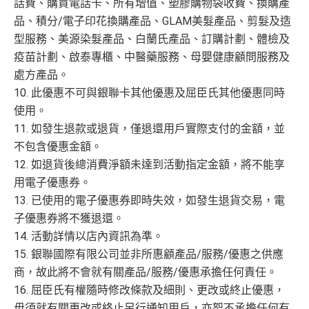
話費、購買電話卡、所有增值、塑膠購物袋收費、換購產
講到明首兩年年費豁免
品、積分/電子印花換購產品、GLAM美髮產品、剪髮及造
查看更多信用卡詳情及分析...
滙豐新舊客戶都可以食迎新
型服務、美源染髮產品、白蘭氏產品、訂購計劃、體檢及
疫苗計劃、啟泰專櫃、中醫藥服務、母嬰健康顧問服務及
開卡門檻唔算高，年薪要求HK$12萬（即月薪HK$10,0
處方產品。
00）就申請到
10. 此優惠不可與銀聯卡其他優惠及屈臣氏其他優惠同時
網上繳費都有回贈（每月首HK$10,000先有）
使用。
❎
缺點
11. 如發生退款或退貨，僅退還用戶實際支付的金額，並
不包含優惠金額。
12. 如退貨後總消費淨額未達到活動指定金額，將不能享
得首兩年年費豁免
用電子優惠券。
八達通自動增值得0.4%回贈
13. 已使用的電子優惠券即時失效，如發生退貨交易，電
增值電子錢包（
Payme
、
八達通
、
Wechat Pay
及
Alip
子優惠券將不獲退還。
ay
）唔計迎新合資格簽賬
14. 活動詳情以店內資訊為準。
15. 銀聯國際有限公司並非所惠顧產品/服務/優惠之供應
查看更多信用卡詳情及分析...
商，故此將不會就有關產品/服務/優惠承擔任何責任。
16. 屈臣氏有權隨時修改條款及細則、更改或終止優惠，
毋須就有關更改或終止另行通知用戶，亦恕不承擔任何有