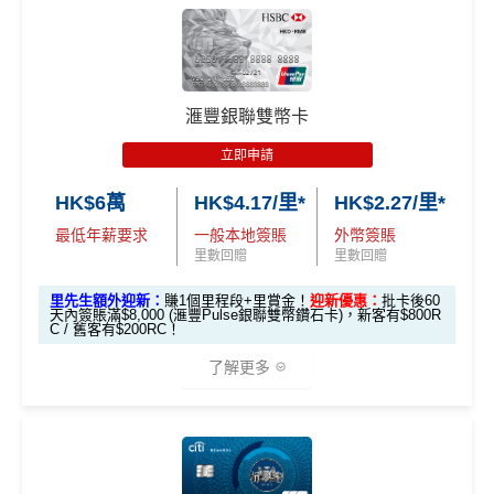
新優惠*
賞錢」
賞錢」
*（基本「獎賞錢」0.4%+「
最紅自主獎賞
」2%）
容易批卡，零入息要求，
學生都申請得！
2026年加碼2%上限變做每半年咁計，每半年上限為H
🎁
迎新禮遇
「現金套現」 分期計劃
寫到明首兩年免年費，全日制大學/大專學生申請首5年
K$8萬。相對2025年嘅全年上限HK$15萬總數係多
$200「獎
優惠 （≥HK$20,000，1
不適用
HSBC
銀聯雙幣Pulse鑽石卡迎新
可豁免
咗，但係就無得一筆過咁打爆個大額cap。
賞錢」
2個月或以上還款期）
滙豐銀聯雙幣卡
4揀1指定類別有4％回贈
EarnMORE卡
八達通自動增值
得返0.4%回贈，但係手
滙豐 Pulse銀聯卡申請網址
：
MrMiles.hk/hsbc-unionpay-a
動增值八達通(即係用Apple Pay、Google Pay增值落
pply
立即申請
迎新選擇多，總有一樣啱你心水
$800「獎
$200「獎
手機八達通)依然有2%回贈
賞錢」
賞錢」
HK$6萬
HK$4.17/里*
HK$2.27/里*
合共高達
里先生加碼：
申請完填Form
MrMiles.hk/hsbc-unionpa
❎
缺點
2026年條款highlight咗透過電子錢包繳費得返1%回
（相等於8,
（相等於2,
y-pulse-form
賺1個里程段+
里賞金
❗️（由里先生派出🎯3
最低年薪要求
一般本地簽賬
外幣簽賬
贈，用
WeChat Pay
交稅或繳費實測得1%，扣返1%手
000里）
000里）
8新會員額外里賞金#）
里數回贈
里數回贈
續費只係打返個和。但係用實測用
AlipayHK
暫時仲食
無得換里數
到2%。如果2026年之後仲有稅/其他費用要交，可以睇
里先生額外迎新：
賺1個里程段+里賞金！
迎新優惠：
批卡後60
#每1里賞金 ≈ HK$1，可兌換FPS轉數快回贈！詳情
MrMil
日常簽賬回贈0.4%，唔算太吸引
*持卡人需於發卡後60日內完成累積簽賬滿
HK$5,800
要
天內簽賬滿$8,000 (滙豐Pulse銀聯雙幣鑽石卡)，新客有$800R
返
信用卡繳費
/
信用卡交稅優惠
es.hk/mmcredit
C / 舊客有$200RC！
求。
不可獲享迎新
：於合資格信用卡批核日起計之過去 1
安信EarnMore銀聯卡嘅外幣交易繼續會收
1%CBF手續
2 個月內曾取消任何滙豐個人信用卡基本卡 迎新條款：
滙
查看更多信用卡詳情及分析...
了解更多
費
豐迎新條款
滙豐Pulse銀聯雙
全新信用卡客
現有信用卡客
✅
優點
幣鑽石卡迎新優
EarnMORE加碼2%現金回贈條款：
按此
戶
戶
*（基本「獎賞錢」0.4%+「
最紅自主獎賞
」2%）
✅
優點
惠
🎁
迎新禮遇
內地同澳門簽賬交易費用全免(Pulse銀聯雙幣鑽石卡尊