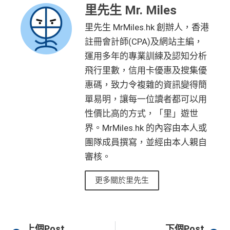
里先生 Mr. Miles
里先生 MrMiles.hk 創辦人，香港
註冊會計師(CPA)及網站主編，
運用多年的專業訓練及認知分析
飛行里數，信用卡優惠及搜集優
惠碼，致力令複雜的資訊變得簡
單易明，讓每一位讀者都可以用
性價比高的方式，「里」遊世
界。MrMiles.hk 的內容由本人或
團隊成員撰寫，並經由本人親自
審核。
更多關於里先生
Prev
Ne
上個Post
下個Post