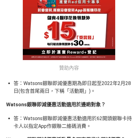
新*
申請完填Form賺多88里賞金*:
無得儲里數
HSBC
銀聯雙幣卡迎新
MrMiles.hk/citi-rewards-mc-form
(Citi Rew
查看更多信用卡詳情及分析...
「現金套現」 分
滙豐銀聯雙幣卡申請網址
：
MrMiles.hk/hsbc-unionpay-cla
查看更多信用卡詳情及分析...
ards MasterCard)
期計劃優惠 （≥H
ssic-apply
$200 「獎賞
MrMiles.hk/citi-rewards-cup-form
(Citi Rew
K$20,000，12個
不適用
錢」
ards 銀聯卡)
里先生加碼：
申請完填Form
MrMiles.hk/hsbc-unionpa
月或以上還款
y-classic-form
賺1個里程段+
里賞金
❗️（由里先生派出
期）
2026年10月31日或之前成功批卡
，及首2個月內累積認
🎯38新會員額外里賞金#）
可簽賬滿HK$5,000或以上（每月須包含最少1次認可
$1,000「獎賞
$200「獎賞
簽賬）賺
HK$1,600 現金回贈
#每1里賞金 ≈ HK$1，可兌換FPS轉數快回贈！詳情
MrMil
合共高達
錢」 (相等於1
錢」 (相等於
贊助內容
學生信用卡
：
首3個月內累積認可簽賬滿HK$1,000或
es.hk/mmcredit
0,000里)
2,000里)
以上，賺
75,000積分
答：Watsons銀聯即減優惠期為即日起至2022年2月28
*38新會員+成功批卡派出50額外里賞金。每1里賞金 ≈ HK
日(包含首尾兩日，下稱「活動期」)。
滙豐銀聯雙幣卡迎新優
全新信用
現有信用
*持卡人需於發卡後60日內完成累積簽賬滿
HK$8,000
要
$1，可兌換FPS轉數快回贈！詳情
MrMiles.hk/mmcredit
惠
卡客戶
卡客戶
求。
不可獲享迎新
：於合資格信用卡批核日起計之過去1
Citi Rewards
迎新
條件及
冷河期
Watsons銀聯即減優惠活動適用於邊啲對象？
2個月內曾取消任何滙豐個人信用卡基本卡。 迎新條款：
滙豐銀聯雙幣卡簽賬迎
$600「獎
$200「獎
滙豐迎新條款
獎賞於完成簽賬條件後5個曆月內自動存入至認可信用
答：Watsons銀聯即減優惠活動適用於62開頭銀聯卡持
新優惠*
賞錢」
賞錢」
HSBC
銀聯雙幣卡迎新
卡戶口
卡人以指定App作銀聯二維碼消費。
Citi新客 ＝ 過去12個月內沒有取消或持有過任何Citiba
滙豐銀聯雙幣卡申請網址
：
MrMiles.hk/hsbc-unionpay-cla
「現金套現」 分期計劃