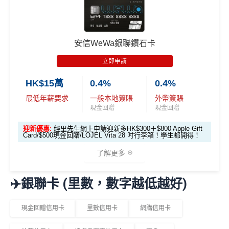
戶
戶
🎁
迎新禮遇
惠
滙豐Pulse銀聯雙
優惠期：即日起至2026年6月30日
$800「獎賞
$200 「獎賞
安信WeWa銀聯鑽石卡
幣鑽石卡基本迎
錢」
錢」
經網上申請先賺
HK$100現金回贈
新*
立即申請
完成簽賬要求再賺以下其中一項迎新：
HK$15萬
0.4%
0.4%
「現金套現」 分
期計劃優惠 （≥H
最低年薪要求
一般本地簽賬
外幣簽賬
$200 「獎賞
迎新簽賬要求
迎新優惠
K$20,000，12個
不適用
現金回贈
現金回贈
錢」
月或以上還款
迎新優惠:
經里先生網上申請迎新多HK$300＋$800 Apple Gift
PHILIPS RO 純淨飲水機 (A
期）
Card/$500現金回贈/LOJEL Vita 28 吋行李箱！學生都開得！
DD6901)
發卡後頭90日內
了解更多
$1,000「獎賞
$200「獎賞
簽滿HK$8,800
Garmin Forerunner 165 GPS
合共高達
錢」 (相等於1
錢」 (相等於
智能手錶
✈️銀聯卡 (里數，數字越低越好)
0,000里)
2,000里)
🎁
迎新禮遇
發卡後頭90日內
現金回贈信用卡
里數信用卡
網購信用卡
HK$500 現金回贈
*持卡人需於發卡後60日內完成累積簽賬滿
HK$8,000
要
簽滿HK$8,500
優惠期：即日起至2026年6月30日
求。
不可獲享迎新
：於合資格信用卡批核日起計之過去1