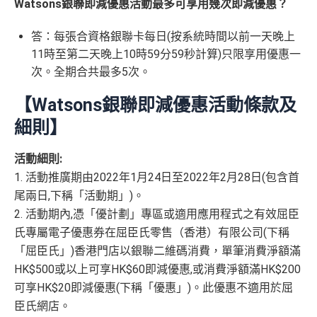
Watsons銀聯即減優惠活動最多可享用幾次即減優惠？
$200「獎
nk信用卡
ssic-apply
優惠 （≥HK$20,000，1
不適用
賞錢」
2個月或以上還款期）
用PayMe/Alipay等電子錢包增值都計迎新，不過要留
答：每張合資格銀聯卡每日(按系統時間以前一天晚上
里先生加碼：
申請完填Form
MrMiles.hk/hsbc-unionpa
意手續費
11時至第二天晚上10時59分59秒計算)只限享用優惠一
y-classic-form
賺1個里程段+
里賞金
❗️（由里先生派出
$800「獎
$200「獎
次。全期合共最多5次。
🎯38新會員額外里賞金#）
✅
優點
賞錢」
賞錢」
合共高達
（相等於8,
（相等於2,
【Watsons銀聯即減優惠活動條款及
#每1里賞金 ≈ HK$1，可兌換FPS轉數快回贈！詳情
MrMil
000里）
000里）
積分無限期，儲夠先換里數，減低平均手續費
es.hk/mmcredit
細則】
年薪唔夠申請Citibank高級卡既話申請Citi Rewards食
活動細則:
迎新
*持卡人需於發卡後60日內完成累積簽賬滿
HK$5,800
要
滙豐銀聯雙幣卡迎新優
全新信用
現有信用
1. 活動推廣期由2022年1月24日至2022年2月28日(包含首
求。
不可獲享迎新
：於合資格信用卡批核日起計之過去 1
持續地都有
Citi信用卡優惠
惠
卡客戶
卡客戶
2 個月內曾取消任何滙豐個人信用卡基本卡 迎新條款：
滙
尾兩日,下稱「活動期」)。
❎
缺點
豐迎新條款
2. 活動期內,憑「優計劃」專區或適用應用程式之有效屈臣
滙豐銀聯雙幣卡簽賬迎
$600「獎
$200「獎
✅
優點
氏專屬電子優惠券在屈臣氏零售（香港）有限公司(下稱
新優惠*
賞錢」
賞錢」
「屈臣氏」)香港門店以銀聯二維碼消費，單筆消費淨額滿
有轉換里數手續費上限HK$300(每5,000里收HK$50)
HK$500或以上可享HK$60即減優惠,或消費淨額滿HK$200
內地同澳門簽賬交易費用全免(Pulse銀聯雙幣鑽石卡尊
「現金套現」 分期計劃
只係購物及娛樂簽賬類別時先抵用，其他本地簽賬得H
$200「獎
可享HK$20即減優惠(下稱「優惠」)。此優惠不適用於屈
享)
優惠 （≥HK$20,000，1
不適用
K$15=1 Avios/Asia Miles
賞錢」
臣氏網店。
2個月或以上還款期）
用港幣同人民幣結賬，唔需要擔心匯率波動
DCC無積分