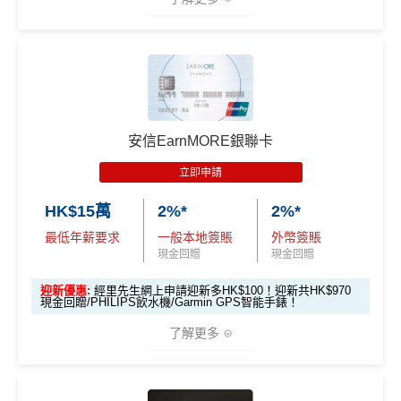
*（基本「獎賞錢」0.4%+「
最紅自主獎賞
」2%）
🎁
迎新禮遇
HSBC
銀聯雙幣Pulse鑽石卡迎新
安信EarnMORE銀聯卡
滙豐 Pulse銀聯卡申請網址
：
MrMiles.hk/hsbc-unionpay-a
pply
立即申請
HK$15萬
2%*
2%*
里先生加碼：
申請完填Form
MrMiles.hk/hsbc-unionpa
y-pulse-form
賺1個里程段+
里賞金
❗️（由里先生派出🎯3
最低年薪要求
一般本地簽賬
外幣簽賬
8新會員額外里賞金#）
現金回贈
現金回贈
迎新優惠:
經里先生網上申請迎新多HK$100！迎新共HK$970
#每1里賞金 ≈ HK$1，可兌換FPS轉數快回贈！詳情
MrMil
現金回贈/PHILIPS飲水機/Garmin GPS智能手錶！
es.hk/mmcredit
了解更多
滙豐Pulse銀聯雙
全新信用卡客
現有信用卡客
幣鑽石卡迎新優
*
2%有每半年上限HK$8萬
，記得唔係無上限架！