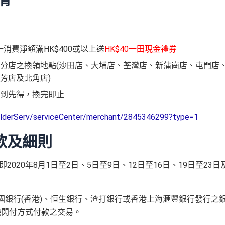
消費淨額滿HK$400或以上送
HK$40一田現金禮券
分店之換領地點(沙田店、大埔店、荃灣店、新蒲崗店、屯門店
芳店及北角店)
到先得，換完即止
holderServ/serviceCenter/merchant/2845346299?type=1
款及細則
即2020年8月1日至2日、5日至9日、12日至16日、19日至23日
中國銀行(香港)、恒生銀行、渣打銀行或香港上海滙豐銀行發行之
機閃付方式付款之交易。