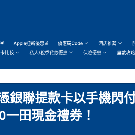
🌟
Apple迎新優惠🍎
優惠碼Code
酒店推薦
用卡比較
私人/稅季貸款優惠
保險優惠
里數攻略
憑銀聯提款卡以手機閃付
$40一田現金禮券！