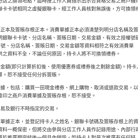
與分店之換領地點，屆時按工作人員指示出示合資格交易之商戶機
聯卡卡號相同之虛擬銀聯卡，經工作人員核對無誤後，方可換領
單據正本及簽賬存根正本。消費單據正本必須清楚列明分店名稱及
明銀聯卡卡號、分店名稱、簽賬日期、交易金額、有效之授權號
卡號、分店名稱、簽賬日期、交易金額等資料相符之有效消費單
供之資料不全，不論任何原因，持卡人將不可換領禮券。
賬金額(即只計算折扣後、使用優惠券或禮券後之剩餘金額)。持卡
算。恕不接受任何分拆簽賬。
費單據，包括：購買一田現金禮券、網上購物、取消或退款交易，
重印之商戶消費單據及簽賬存根，恕不接受。
交易及銀行不時指定的交易。
消費單據正本，並登記持卡人之姓名、銀聯卡號碼及簽賬存根上的
資料一概保密，但將交由參與分店工作人員作記錄用途、內部行
將於推廣期完結後一個月內銷毀，如持卡人對是次推廣有任何疑