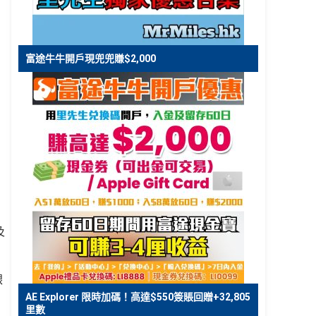
富途牛牛開戶現兜兜賺$2,000
、
及
銀
AE Explorer 限時加碼！高達$550簽賬回贈+32,805
里數