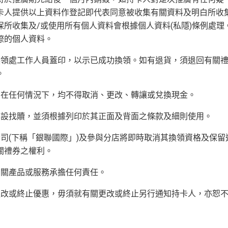
卡人提供以上資料作登記即代表同意被收集有關資料及明白所收
所收集及/或使用所有個人資料會根據個人資料(私隱)條例處理
際的個人資料。
被換領處工作人員蓋印，以示已成功換領。如有退貨，須退回有關
。
發。在任何情況下，均不得取消、更改、轉讓或兌換現金。
，不設找贖，並須根據列印於其正面及背面之條款及細則使用。
公司(下稱「銀聯國際」)及參與分店將即時取消其換領資格及保留
關禮券之權利。
有關產品或服務承擔任何責任。
、更改或終止優惠，毋須就有關更改或終止另行通知持卡人，亦恕