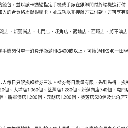
內的錢包，並以該卡通過指定手機或手錶在銀聯閃付終端機進行付
加入的合資格虛擬銀聯卡，並成功以非接觸方式付款，方可享有
、荃灣店、新蒲崗店、屯門店、旺角店、觀塘店、西環店、將軍澳店
手機閃付單一消費淨額滿HK$400或以上，可換領HK$40一田
持卡人每日只限換領禮券三次。禮券每日數量有限，先到先得，換
個、大埔店1,060個、荃灣店1,280個、新蒲崗店740個、屯門
0個、將軍澳店1,280個、元朗店1,280個、葵芳店520個及北角店7