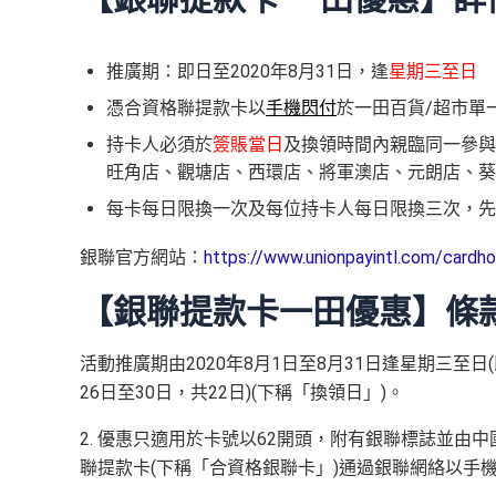
推廣期：即日至2020年8月31日，逢
星期三至日
憑合資格聯提款卡以
手機閃付
於一田百貨/超市單一
持卡人必須於
簽賬當日
及換領時間內親臨同一參與
旺角店、觀塘店、西環店、將軍澳店、元朗店、葵
每卡每日限換一次及每位持卡人每日限換三次，先
銀聯官方網站：
https://www.unionpayintl.com/card
【銀聯提款卡一田優惠】條
活動推廣期由2020年8月1日至8月31日逢星期三至日(
26日至30日，共22日)(下稱「換領日」)。
2. 優惠只適用於卡號以62開頭，附有銀聯標誌並由
聯提款卡(下稱「合資格銀聯卡」)通過銀聯網絡以手