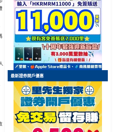
印
禮
簽
碼
人
最新證券開戶優惠
以
資
政