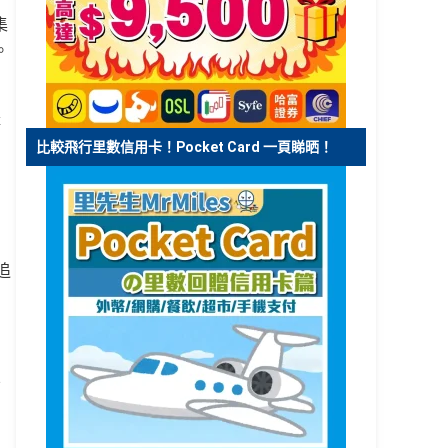
集
。
禮
比較飛行里數信用卡！Pocket Card 一頁睇晒！
追
不