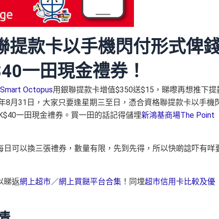
聯提款卡以手機閃付形式俾
K$40一田現金禮券！
mart Octopus
用銀聯提款卡增值$350送$15，睇嚟再想推下提
0年8月31日，大家只要逢星期三至日，憑合資格聯提款卡以手機
K$40一田現金禮券。買一田的話記得儲埋
新鴻基商場The Point
每日可以換三張禮券，數量有限，先到先得，所以快啲諗吓有咩
以睇返
網上超市／網上買餸平台合集
！同埋
超市信用卡比較及優
情