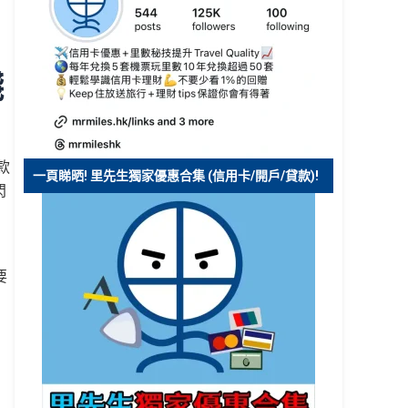
錢
款
一頁睇晒! 里先生獨家優惠合集 (信用卡/開戶/貸款)!
閃
要