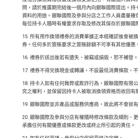
問，請於推廣期完結後一個月內向銀聯國際提出。持
資料的用途。銀聯國際及參與分店之工作人員盡量確保
每位持卡人隨時有權要求存取及修改其保存於銀聯國
15. 所有用作換領禮券的消費單據正本經確認後會
券。任何多於簽賬要求之簽賬餘額不可享有其他優惠
16. 禮券於送出後若有遺失、被竊或損毀，恕不補
17. 禮券不得兌換現金或轉讓，不設最低消費條款
18. 持卡人如有任何舞弊或欺詐行為，銀聯國際有限
究之權利，並保留因持卡人被取消換領資格而收回有
19. 銀聯國際並非產品或服務供應商，故此將不會就
20. 銀聯國際及參與分店有權隨時修改條款及細則
承擔任何有關優惠或條款更改或終止所引起的責任。