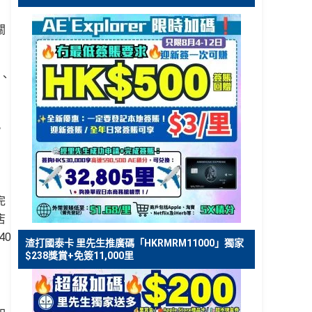
關
、
現
完
店
40
渣打國泰卡 里先生推廣碼「HKRMRM11000」獨家
$238獎賞+免簽11,000里