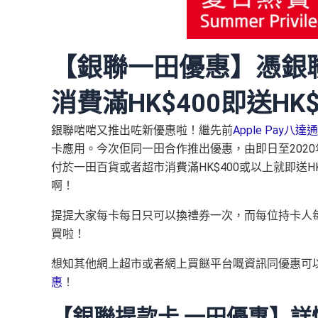
【銀聯一田優惠】憑銀
消費滿HK$400即送H
銀聯啱啱又推出咗新優惠啦！繼先前
Apple Pay八達通S
卡應用。今次佢同一田合作推出優惠，由即日至202
付於一田百貨或者超市消費滿HK$400或以上就即送H
啊！
提提大家每卡每日只可以換禮券一次，而每位持卡人
買啦！
想知其他網上超市或者網上買餸平台嘅資訊同優惠可
惠
！
【銀聯提款卡 一田優惠】詳