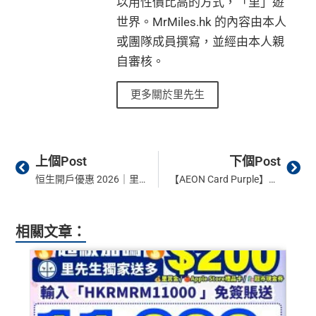
以用性價比高的方式，「里」遊
世界。MrMiles.hk 的內容由本人
或團隊成員撰寫，並經由本人親
自審核。
更多關於里先生
Prev
Ne
上個Post
下個Post
恒生開戶優惠 2026｜里先生優惠碼HS001 開立Preferred Banking賺港幣300超市現金券+里先生88里賞金！迎新高達HK$9,488獎賞！
【AEON Card Purple】用里先生優惠碼「MILEAEON」成功申請迎新賺高達$800回贈或6,400里數！本地餐飲 交通 AEON Stores 簽賬高達6%回贈或$2.1/里！
相關文章：