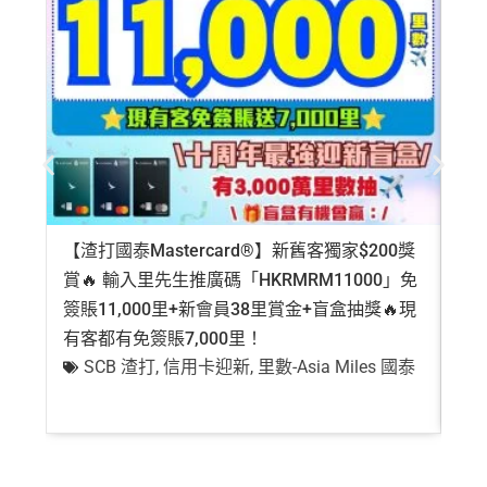
【渣打國泰Mastercard®】新舊客獨家$200獎
AE
賞🔥 輸入里先生推廣碼「HKRMRM11000」免
登記
簽賬11,000里+新會員38里賞金+盲盒抽獎🔥現
萬高
有客都有免簽賬7,000里！
有
SCB 渣打
,
信用卡迎新
,
里數-Asia Miles 國泰
+