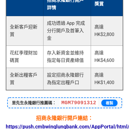
招商永隆銀行開戶
獎賞
詳情
成功透過 App 完成
全新客戶迎新
高達
分行開戶及首筆入
賞
HK$2,800
金
花紅季理財加
存入新資金並維持
高達
碼賞
指定每日資產總值
HK$4,600
全新出糧客戶
設定招商永隆銀行
高達
賞
為指定出糧戶口
HK$1,400
MGM79091312
里先生永隆銀行推薦碼：
複製
招商永隆銀行開戶連結：
https://push.cmbwinglungbank.com/AppPortal/html/