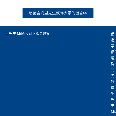
想留言問里先生或睇大家的留言>>
里先生 MrMiles.hk私隱政策
借
定
唔
借
還
得
到
先
好
借
里
先
生
Mr.