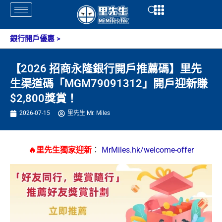
Skip
Open
Open
to
content
銀行開戶優惠
>
【2026 招商永隆銀行開戶推薦碼】里先
生渠道碼「MGM79091312」開戶迎新賺
$2,800獎賞！
2026-07-15
里先生 Mr. Miles
🔥里先生獨家迎新
：
MrMiles.hk/welcome-offer