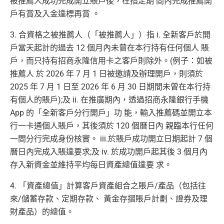
被推薦人成功完成開立賬戶後，在指定期 間內完成推薦開
戶有賞及入金達標再賞 。
3. 合資格之被推薦人（「被推薦人」）指 i. 全新客戶於開
戶當天起計的過去 12 個月內未曾在本行持有任何個人 賬
戶，而只持有招商永隆信用卡之客戶則除外。(例子：如被
推薦人 於 2026 年 7 月 1 日被邀請及辦理開戶，則須於
2025 年 7 月 1 日至 2026 年 6 月 30 日期間未曾在本行持
有個人的賬戶);及 ii. 在推廣期內，透過招商永隆銀行手機
App 的「全新客戶分行開戶」功 能，輸入推薦碼並開立本
行一卡通個人賬戶，其後須於 120 個曆日內 親臨本行任何
一間分行完成身份核實。 iii.於賬戶成功開立日期起計 7 個
曆日內完成入賬達要求;及 iv. 於成功開戶起其後 3 個月內
存入新資金並維持平均每日資產總值達要 求。
4. 「資產總值」計算客戶資產組合之賬戶/產品（包括往
來/儲蓄存款、定期存款、 黃金存摺賬戶計劃、證券及理
財產品）的總值。