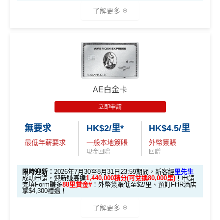
了解更多
🎁迎新禮遇
條件 (於首3個月內
AE白金卡
迎新項目
回贈 / 獎賞
做)
立即申請
🎯 第一階段：開卡必做 (登記特別優惠)
無要求
HK$2/里*
HK$4.5/里
最低年薪要求
一般本地簽賬
外幣簽賬
1️⃣ 啟動「本地簽賬 6
現金回贈
回贈
X 積分」優惠（每季
上限 HK$15,000）
限時迎新：
2026年7月30至8月31日23:59期間，新客經
里先生
成功申請，迎新賺高達
1,440,000積分(可兌換80,000里)
！申請
完填Form賺多
88里賞金#
！外幣簽賬低至$2/里、預訂FHR酒店
📍
登記優惠 1：
htt
享$4,300禮遇！
ps://shorturl.at/K
了解更多
hrl8
(為下階段疊
登記特別