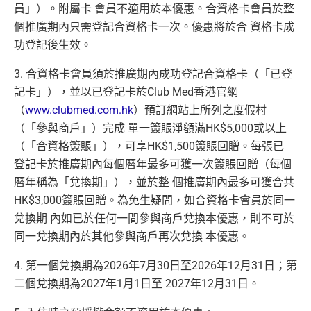
及
免費帶多1個同伴入
，除香港機場外其他The Centuri
員」）。附屬卡 會員不適用於本優惠。合資格卡會員於整
以AE Explorer卡訂機票）
on Lounges位於美國
個推廣期內只需登記合資格卡一次。優惠將於合 資格卡成
網上購物安全保證
：以
AE Explorer卡簽賬可享退貨保
全年全家旅遊保險！
功登記後生效。
證、 45日購物保障、延長保養服務及價格保障
免費申請2張附屬卡
3. 合資格卡會員須於推廣期內成功登記合資格卡（「已登
全球
24
小時提供協助
：透過「運通財」服務於世界各
送1張無限次入全球airport VIP lounge既Priority Pass
地提取現金、超過2,200間美國運通旅遊辦事處提供之
記卡」），並以已登記卡於Club Med香港官網
俾你，最新Policy仲打以拎嚟帶多1個guest入
專有服務
（
www.clubmed.com.hk
）預訂網站上所列之度假村
Amex Platinum Travel Service -
Fine Hotels & Resorts
（「參與商戶」）完成 單一簽賬淨額滿HK$5,000或以上
批卡特快，5-10個工作天
(FHR)
識玩又夠運嘅住品牌酒店平過官網不但止仲有
（「合資格簽賬」），可享HK$1,500簽賬回贈。每張已
沒有
海外簽賬DCC協議
，海外實地簽賬唔洗怕中咗DC
得upgrade套房，免費早餐，Late check out等等benefit
登記卡於推廣期內每個曆年最多可獲一次簽賬回贈（每個
C陷阱
s
曆年稱為「兌換期」），並於整 個推廣期內最多可獲合共
一連串
American Express信用卡消費優惠
可以轉積分為多個飛行里數或酒店積分計劃，包括Asi
HK$3,000簽賬回贈。為免生疑問，如合資格卡會員於同一
a Miles/ Avios/ KrisFlyer/
Marriott Bonvoy
/
Hilton Hono
兌換期 內如已於任何一間參與商戶兌換本優惠，則不可於
查看更多信用卡詳情及分析...
rs Points
等等
同一兌換期內於其他參與商戶再次兌換 本優惠。
AE緊急家居及汽車支援服務
4. 第一個兌換期為2026年7月30日至2026年12月31日；第
酒店Elite會籍，Hilton金卡入住送早餐
二個兌換期為2027年1月1日至 2027年12月31日。
美心美膳會2-3人星期一至四食有六折