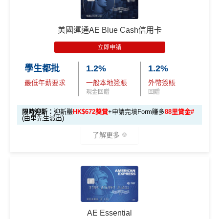
AE白金信用卡迎新(只適用於2026年8月1日至8月31日23:
96,000 AE
項
累積本地簽賬滿 HK
59前申請)：
本地迎新
積分
目
$8,000（須以港幣結
獎賞
美國運通AE Blue Cash信用卡
(相當於 5,333
算）
首3個月內成功簽賬一次: 享
HK$300簽賬回贈
里數)
H
立即申請
首3個月內成功簽賬滿HK$10,000: 享
HK$700簽賬回贈
K
本地簽賬
48,000 AE
學生都批
1.2%
1.2%
基本卡批核後首3個月內每HK$1=5美國運通積分，可
$5
首3個月內
用基本卡或附屬卡為手機八達通包括
6X 積分
上述 HK$8,000 本地
積分
賺取
高達240,000積分
，（以
Amex Travel換機票酒店
0
最低年薪要求
一般本地簽賬
外幣簽賬
iPhone、Apple Watch或Android手機，單次增
簽賬*6X 積分
(第一階段已
(相當於 2,667
(ATO)
或以Pay with points max每260＝$1^可換HK$9
簽
現金回贈
回贈
值淨HK$600
里數)
登記)
23，換酒店分/里數或禮品價值會更高！）如果有大額
賬
限時迎新：
迎新賺
HK$672獎賞
+申請完填Form賺多
88里賞金#
簽賬如醫院或保險，用呢個offer都抵！
回
(由里先生派出)
🎯 第三階段：額外迎新簽賬獎賞 (累積簽滿 HK$30,0
贈
申請完填Form
MrMiles.hk/pc-form
賺
多
88里賞金#
00 - 包括 HK$12,000 本地 + HK$10,000 外幣)
了解更多
❗️
（由里先生派出🎯38新會員+成功批卡50額外里賞
14
金）
282,000 A
4
累積總簽賬滿 HK$3
🎁
迎新禮遇
加總以上，迎新合共高達
HK$1,923
獎賞+
88里賞金#
額外迎新
E積分
萬
0,000（包括合資格
首6個月內
累積簽賬滿HK$6萬有
66萬積分
於
第
獎賞
(相當於 15,66
®
積
AE Blue Cash
信用卡迎新賺回贈
本地及海外簽賬）
#每1里賞金 ≈ HK$1，可兌換FPS轉數快回贈！詳情
MrMi
15至17個月
期間，進行一次任何金額的合資格
7 里數)
分
les.hk/mmcredit
簽賬再有額外
66萬積分
本地簽賬2X積分，簽賬
由2026年8月1日至8月31日期間，迎新簽HK$6,000賺到：
簽
AE Essential
✅
優點
HK$60,000再有額外
12萬積分
申請連結
：
MrMil
本地簽賬