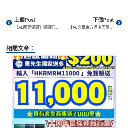
Prev
Ne
上個Post
下個Post
【AE國泰優惠】優惠延長！憑AE Explorer卡於Cathay Pacific累積簽賬滿HK$8,000享HK$800簽賬回贈！
【AE文華東方酒店回贈優惠】用AE白金卡於指定Mandarin Oriental酒店前台簽$5,000回$1,500！整個推廣期最高$3,000回贈！優惠要登記！
相關文章：