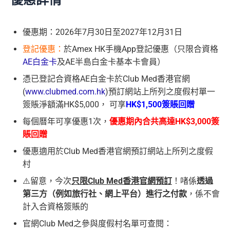
優惠期：2026年7月30日至2027年12月31日
登記優惠：
於Amex HK手機App登記優惠（只限合資格
AE白金卡
及AE半島白金卡基本卡會員）
憑已登記合資格AE白金卡於Club Med香港官網
(
www.clubmed.com.hk
)預訂網站上所列之度假村單一
簽賬淨額滿HK$5,000， 可享
HK$1,500簽賬回贈
每個曆年可享優惠1次，
優惠期內合共高達HK$3,000簽
賬回贈
優惠適用於Club Med香港官網預訂網站上所列之度假
村
⚠️留意，今次
只限Club Med香港官網預訂
！啫係
透過
第三方（例如旅行社、網上平台）進行之付款
，係不會
計入合資格簽賬的
官網Club Med之參與度假村名單可查閱：