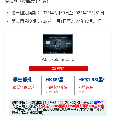
兌換期（按每曆年計算）：
第一個兌換期：2026年7月30日至2026年12月31日
第二個兌換期：2027年1月1日至2027年12月31日
AE Explorer Card
立即申請
學生都批
HK$6/里
HK$1.68/里*
最低年薪要求
一般本地簽賬
外幣簽賬
現金回贈
回贈
限時迎新：
2026年8月4日至8月12日23:59期間，新客經
里先生
成功申請，迎新獎賞
高達32,805里數+$550簽賬回贈+88里賞金
#
(由里先生派出)！簽滿$8,000賺8,000里+登記本地簽賬全年6X
積分(相當於HK$3/里)！