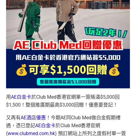
用
AE白金卡
於Club Med香港官網單一簽賬滿$5,000回
$1,500！整個推廣期最高$3,000回贈！優惠要登記！
又再有
AE酒店優惠
！今期AE同Club Med做白金假期禮
遇，憑已登記
AE白金卡
於Club Med香港官網
(
www.clubmed.com.hk
) 預訂網站上所列之度假村單一簽