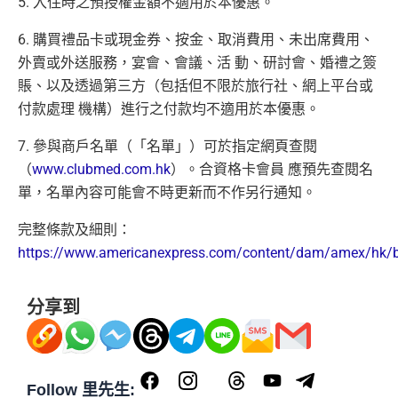
5. 入住時之預授權金額不適用於本優惠。
睇戲折扣
：
星期五係百老匯、PALACE或AMC睇戲買
一送一或其他日子享有8折優惠
6. 購買禮品卡或現金券、按金、取消費用、未出席費用、
AE購物保障：延長一年保障
外賣或外送服務，宴會、會議、活 動、研討會、婚禮之簽
高達HK$9,000奢華酒店回贈
賬、以及透過第三方（包括但不限於旅行社、網上平台或
付款處理 機構）進行之付款均不適用於本優惠。
AE白金卡香港足球會HKFC禮遇
亞洲50+指定高爾夫球會免費果嶺費
7. 參與商戶名單（「名單」）可於指定網頁查閱
信和酒店優惠：會送住宿禮券，信和酒店及遠東酒店
（
www.clubmed.com.hk
）。合資格卡會員 應預先查閱名
集團第二晚免費住宿
單，名單內容可能會不時更新而不作另行通知。
積分無限期
完整條款及細則：
飲食優惠全集：
AE美膳會及餐廳優惠合集
/
AE買一送
https://www.americanexpress.com/content/dam/amex/hk/ben
一
優惠活動更新：
AE信用卡優惠合集
分享到
❎
缺點
年費$9,500無得豁免
Follow 里先生: