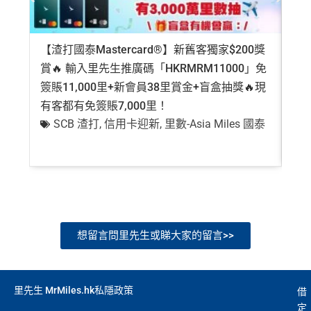
【渣打國泰Mastercard®】新舊客獨家$200獎
AE
賞🔥 輸入里先生推廣碼「HKRMRM11000」免
登記
簽賬11,000里+新會員38里賞金+盲盒抽獎🔥現
萬高
有客都有免簽賬7,000里！
有
SCB 渣打
,
信用卡迎新
,
里數-Asia Miles 國泰
+
想留言問里先生或睇大家的留言>>
里先生 MrMiles.hk私隱政策
借
定