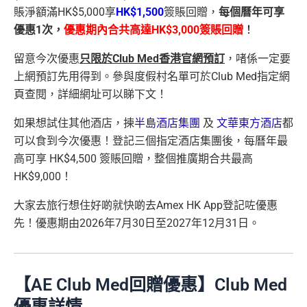
賬淨額滿HK$5,000享
HK$1,500
簽賬回贈，
每個曆年可享
優惠1次，
優惠期內合共高達HK$3,000簽賬回贈
！
留意今次優惠
只限於Club Med香港官網預訂
，啫係一定要
上網預訂先用得到。參與度假村名單可於Club Med指定網
頁查閱，詳細網址可以睇下文！
如果想試住其他酒店，揀
半島酒店集團
及
文華東方酒店
都
可以食到今次優惠！登記三個指定酒店集團後，每曆年最
高可享 HK$4,500 簽賬回贈，整個推廣期合共最高
HK$9,000！
大家去旅行想住好啲就快啲去Amex HK App登記咗優惠
先！優惠期由2026年7月30日至2027年12月31日。
【AE Club Med回贈優惠】Club Med
優惠詳情