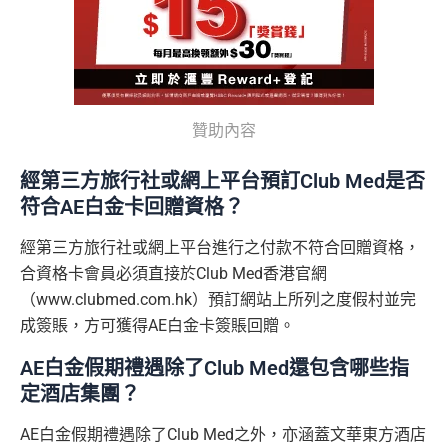
回
的話用AE Explorer就啱晒！
批得好寬鬆！即使年薪未夠都可以試咗先！
信貸紀錄
贈
本身準時還款都會批到卡！
首年免年費，其後每年HK$2,200(收咗打去要求免，有
得傾的)
76
年費：
永久免年費
萬
AE啲卡勝在食
信用卡迎新
基本上你簽到嘅賬就當合資
亦可繼續使用首2張附屬卡而無須繳付年費
贊助內容
積
首6個月內
累積簽賬滿HK$6萬有
32萬積分
於
第
格簽賬，無再細分
信用卡交保險
/醫療/
廣告費
/交租果啲
分
15至17個月
期間，進行一次任何金額的合資格
唔計，所以可以放心簽。
AE Essential特點
經第三方旅行社或網上平台預訂Club Med是否
簽
簽賬再有額外
32萬積分
本地簽賬2X積分，簽賬
#每1里賞金 ≈ HK$1，可兌換FPS轉數快回贈！詳情
MrMil
符合AE白金卡回贈資格？
賬
HK$60,000再有額外
12萬積分
申請連結
：
MrMil
Amex唯一一張永久免年費
AE Explorer Card
優點
迎
es.hk/ae-charge-apply/
es.hk/mmcredit
經第三方旅行社或網上平台進行之付款不符合回贈資格，
新
如用開
AE白金卡
第二年要收年費時可以選擇取消卡停
合資格卡會員必須直接於Club Med香港官網
首年免年費而且
AE Explorer一年有8次機場貴賓室
免費
一停先，過一過冷河，啲
AE積分
可以轉咗去呢個AE E
（www.clubmed.com.hk）預訂網站上所列之度假村並完
用（2026年起有條件）
ssential到先唔需要急住燒晒啲分
成簽賬，方可獲得AE白金卡簽賬回贈。
88
最新已經加埋
Intervals
(小食飲品套餐) 可以去R
低級別信用卡都仲可以換到飛行里數，雖然要手續費
里
申請完填Form
MrMiles.hk/ap-form
賺多88里賞
oots98 或 Lee Fa Yuen Express到攞份餐
但有得換里數都算係咁
AE白金假期禮遇除了Club Med還包含哪些指
賞
金#❗️（由里先生派出🎯38新會員+成功批卡50額
留意AE Explorer可以用既Lounge唔係
AE Centu
定酒店集團？
電影禮遇 ：專享香港百老匯院線4DX、3D、2D及 IMA
金
外里賞金）
rion Lounge
而係環亞機場貴賓室
X 電影正價戲票9折優惠
#
AE白金假期禮遇除了Club Med之外，亦涵蓋文華東方酒店
每年簽賬達HK$150,000，可獲豁免下年度HK