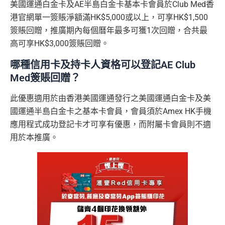
結：
MrMiles.
提交所有所需文件批
HK$100
美國運通白金卡及AE半島白金卡基本卡會員於Club Med香
申請完填 Form
MrMi
唔洗煩，簽賬統一1.2%啱晒唔儲里數又唔追優惠嘅朋
卡）之基本卡會員。
全年盡享 city’super、LOG-ON 及 cookedDeli
97折
優
hk/ae-essenti
卡即可
里先生額
les.hk/exp-form
88 里賞金#
友
港官網單一簽賬淨額滿HK$5,000或以上，可享HK$1,500
(含
惠
al-apply
)
外賞
38 新會員 + 成功批卡 5
簽賬回贈，推廣期內每個曆年最多可獲1次回贈，合共最
(由里先生派出)
港幣支付外國註册商戶沒有收費及沒有
DCC
交易協
積分無限期
A
0 額外里賞金)
高可享HK$3,000簽賬回贈。
議，網上簽賬會少啲機會被收額外手續費
E
每曆年首$120,000簽賬$6=1里
累積簽賬額滿HK$2,00
簽賬迎新
HK$200
長期有
AE信用卡優惠
白
哪種信用卡及持卡人資格可以登記AE Club
0或以上
590,500
❎
缺點
金
Med簽賬回贈？
❎
缺點
AE積分
(可
卡
現有客戶迎新優惠詳情
完成所有條件 (總簽賬
兌換 32,805
AE Essential迎新優惠冷河期12個月，迎新優惠不適用
迎
此優惠適用於由香港美國運通發行之美國運通白金卡及美
💰迎新總
HK$30,000：包括
年費要$2,200，即使有
AE白金卡
都不能免年費
里數)
於現時持有或於申請日期起計過去 12 個月內曾取消或
新
網上繳費無回贈
國運通半島白金卡之基本卡會員，會員須於Amex HK手機
計
HK$20,000 本地 +
海外簽賬手續費小貴，有2%收費(其他卡做緊1至1.9
曾為任何由美國運通香港批核的信用卡或簽賬卡之基
項
+ HK$550
HK$10,000 外幣)
應用程式成功登記卡才可享有優惠，而附屬卡會員則不適
無得儲里數
5%)
本卡會員。美國運通保留從卡會員之運通卡賬戶內扣
目
簽賬回贈 + 8
用於本推廣。
除有關推薦獎賞及迎新優惠價值之權利而不作事先通
8 里賞金#
轉換成飛行里數手續費每次$400
查看更多信用卡詳情及分析...
知。
H
如12 個月內取消該卡，按條款話有可能收返迎新
K
查看更多信用卡詳情及分析...
$5
整個迎新期合共可賺
高達32,805里數+HK$550簽賬回
首3個月內
用基本卡或附屬卡為手機八達通包括
AE Essential
年費
及
年薪要求
0
贈+88里賞金#
！
iPhone、Apple Watch或Android手機，單次增
簽
條款寫合資格迎新簽賬積分將於簽賬後
8個星期內
值淨HK$600
存
賬
年薪要求：HK$120,000/年 (其實學生都批到)
入，但實測過係簽賬後3日內就入到！超快手趕住要里數