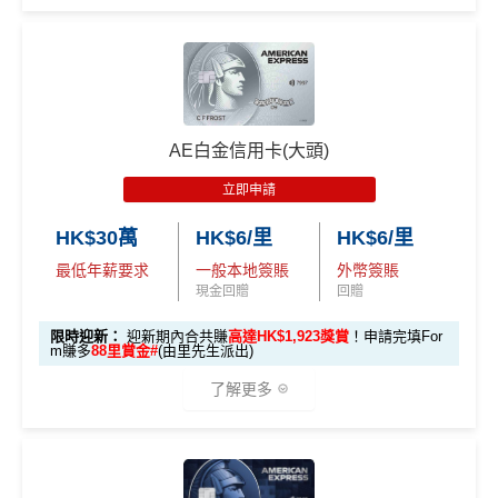
加倍數積分
2️⃣ 啟動「
外幣簽賬 1
推廣
作準備)
0.75X 積分
」優惠
🎁
迎新禮遇 AE白金卡里先生優惠
（每季上限 HK$10,0
00）
優惠期：
2026年7月30日至8月31日23:59期間
，年費HK
$9,500，無得傾必需俾，留意
新客
及
現有
AE信用卡
之客戶
📍
登記優惠 2：
htt
AE白金信用卡(大頭)
迎新有唔同
全新美國運通基本卡會員*
：迎新高達
1,440,0
ps://shorturl.at/Y
00 AE積分
(可換80,000里) +88里賞金#(由里先生派出)
迎
NQXl
立即申請
新資格：
現時或於申請日期起計過去 12 個月內
未曾持有
或取消
任何由美國運通香港批核的信用卡或簽賬卡之基本
HK$30萬
HK$6/里
HK$6/里
🎯 第二階段：本地迎新簽賬獎賞 (累積簽滿 HK$8,00
卡會員。
0 本地簽賬)
最低年薪要求
一般本地簽賬
外幣簽賬
現金回贈
回贈
【🔥限時
A
限時迎新：
迎新期內合共賺
高達HK$1,923獎賞
！申請完填For
加碼🔥】
m賺多
88里賞金#
(由里先生派出)
E
HK$500 簽
首次簽賬
完成任何金額之首次
白
了解更多
簽賬
賬回贈
(8月4日至
金
8月12日期
卡
各迎新優惠詳情
間)
🎁
迎新禮遇
迎
新