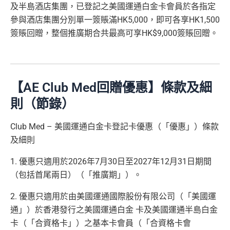
及半島酒店集團，已登記之美國運通白金卡會員於各指定
查看更多信用卡詳情及分析...
$2,200之基本卡會籍年費，亦可繼續使用首2張
以上加總，迎新有
76
0,000 AE積分(相等於42,222里數)+H
參與酒店集團分別單一簽賬滿HK5,000，即可各享HK1,500
附屬卡而無須繳付年費
K$50簽賬回贈
，獎賞由AE直接存入。同埋有
88里賞金#
簽賬回贈，整個推廣期合共最高可享HK$9,000簽賬回贈。
AE
積分無限期
，AE積分可兌換至10間航空公司夥伴之
(由里先生派出)， 獎賞將於
簽賬後16星期或以內
存入卡會
飛行里數（
行政費亦將全免
）：Asia Miles, Avios、E
員之基本卡的美國運通積分計劃戶口內。
mirates、Finnair及KrisFlyer等里數計劃都有份：18,00
新客戶立即申請
：
MrMiles.hk/ae-charge-
0運通積分= 1,000里→
AE積分兌換里數
application/
【AE Club Med回贈優惠】條款及細
現有客戶立即申請
：
MrMiles.hk/ae-charg
全年積分獎賞
：靈活運用美國運通積分兌換現金券／P
則（節錄）
e-apply/
ay with Points / 憑分繳費、Travel with Points憑分預訂
（記得揀返想要嘅迎新連結申請，一經申請無得更改。如
行程（2024年9月30日前：150AE 積分兌換至HK
Club Med – 美國運通白金卡登記卡優惠（「優惠」）條款
果用
iPhone/Mac的話會可能有Adblock
，建議你改返啲S
$1）、酒店積分（
Marriott Bonvoy積分
或是
Hilton Hon
及細則
etting再申請：
MrMiles.hk/adblock/
）
ors積分
）、生活家品等
（
主卡及附屬卡
）
可以憑卡進入香港機場
Plaza Premi
1. 優惠只適用於2026年7月30日至2027年12月31日期間
#
每1里賞金 ≈ HK$1，可兌換FPS轉數快回贈！詳情
MrMi
um Lounge
貴賓候機室，每曆年上限合共
8次
。了解更
（包括首尾兩日）（「推廣期」）。
✅
優點
les.hk/mmcredit
多：
AE Explorer lounge 貴賓室
2. 優惠只適用於由美國運通國際股份有限公司（「美國運
全年電影優惠
：專享香港百老匯院線4DX、3D、2D及
HK$9,500年費已經包晒
AE Explorer
年費
通」）於香港發行之美國運通白金 卡及美國運通半島白金
IMAX 電影正價戲票9折優惠
可以無限次入全球
AE Lounge
(The Centurion Lounge)
卡（「合資格卡」）之基本卡會員（「合資格卡會
免費旅遊保障
：旅遊意外保障金額高達HK$350萬（需