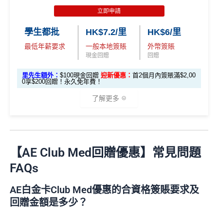
賬
• 首 HK$7,000 享 6X
57,000 AE
es.hk/ae-charge-application
首2個月內累積簽賬滿HK$6,000賺
HK$500簽賬回贈
6X + 基本
立即申請
迎
積分
(食盡每季HK$15,00
積分
3X
( HK$1
首3個月成功增值iPhone 或 Apple watch內八達通滿HK
飲食優惠全集：
AE美膳會及餐廳優惠合集
新
• 餘下 HK$5,0
0上限)
(相當於 3,166
學生都批
HK$7.2/里
HK$6/里
2,000 本地
$300賺
HK$100簽賬回贈
00 享基本 3X 積分
優惠活動更新：
AE信用卡優惠合集
里數)
簽賬)
最低年薪要求
一般本地簽賬
外幣簽賬
基本簽賬1.2%：
HK$72簽賬回贈
（主卡及附屬卡）
Cafe Deco Group指定餐廳惠顧晚膳
現金回贈
回贈
88
申請完填Form
MrMiles.hk/bc-form
賺多
88里賞金#
堂食自主餐牌食品﹐星期一至四：2-3人有6折，4-12
外幣簽賬 1
額外外幣簽賬 HK$1
107,500 A
里
申請完填Form
MrMiles.hk/ap-form
賺多88里賞
里先生額外：
$100現金回贈
迎新優惠：
首2個月內簽賬滿$2,00
❗️（由里先生派出🎯38新會員+成功批卡50額外里賞
人有75折 / 星期五至日：2-12人有75折
0.75X
0,000*10.75X 積分
(第
0享$200回贈！永久免年費！
E積分
賞
金#❗️（由里先生派出🎯38新會員+成功批卡50額
金）
一階段已登
(食盡每季HK$10,000上
（主卡）
美心指定中西食府惠顧晚膳堂食自主餐牌食
(相當於 5,972
金
外里賞金）
了解更多
里數)
記)
限)
品﹐星期一至四：2-3人有6折，4-12人有75折 / 星期五
#
加總以上，
合共賺HK$672簽賬回贈+88里賞金#
#每1里賞
至日：2-12人有75折
金 ≈ HK$1，可兌換FPS轉數快回贈！詳情
MrMiles.hk/m
⭐️ 手機八達通增值獎賞 + 里先生額外賞 ⭐️
AE Essential信用卡迎新
（主卡及附屬卡）
惠顧聘珍樓、名都酒樓及名都﹐
晚
mcredit
以上迎新連同基本積分合共有
高達1,440,000 AE積分
膳堂食自選主餐牌食品及飲品有7折
✅
優點
【AE Club Med回贈優惠】常見問題
(=80,000里數) + HK$50簽賬回贈
，
獎賞由AE直接存
用基本卡或附屬卡為
（主卡及附屬卡）
Mira Dining 旗下指定餐廳國金軒 (if
手機八達通 (iPhone /
入。同埋
88里賞金#
(由里先生派出)。
現有美國運通基
FAQs
HK$50 簽
八達通增
c)、 翠亨邨，
晚膳堂食自選主餐牌食品及飲品7折
，及
迎新項目
條件(於首2個月內做)
回贈
Apple Watch / Andro
本卡會員**
：迎新高達
76萬AE
積分
(可換42,222里)+88里
所有回贈直接以現金形式直接入落信用卡statement
值回贈
賬回贈
自選主餐牌食品外賣自取低至75折
id) 單次增值滿 HK$6
賞金#(由里先生派出)
迎新資格：現時持有或於申請日期
AE白金卡Club Med優惠的合資格簽賬要求及
本地港幣及外幣簽賬無上限現金回贈1.2%
里先生額外現
00
（主卡及附屬卡）
星期五係百老匯、PALACE或AMC
起計過去 12 個月內
曾持有或取消
任何由美國運通香港批
回贈金額是多少？
如當面交付保險費用都有1.2%現金回贈！
金
(
申請連
免簽賬，7個工作天內
睇戲買一送一
核的信用卡或簽賬卡（不包括美國運通白金卡/半島白金