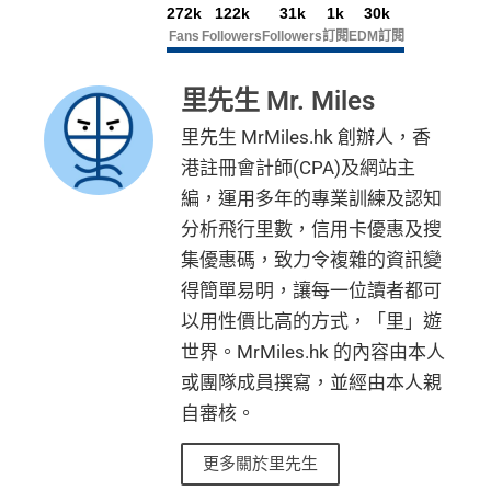
272k
122k
31k
1k
30k
海外簽賬手續費小貴，有2%收費(其他卡做緊1至1.9
Fans
Followers
Followers
訂閱
EDM訂閱
5%)
平日簽賬HK$9=1里，儲里數嚟講唔算吸引
里先生 Mr. Miles
轉換成飛行里數手續費每次HK$400
里先生 MrMiles.hk 創辦人，香
港註冊會計師(CPA)及網站主
查看更多信用卡詳情及分析...
編，運用多年的專業訓練及認知
分析飛行里數，信用卡優惠及搜
集優惠碼，致力令複雜的資訊變
得簡單易明，讓每一位讀者都可
以用性價比高的方式，「里」遊
世界。MrMiles.hk 的內容由本人
或團隊成員撰寫，並經由本人親
自審核。
更多關於里先生