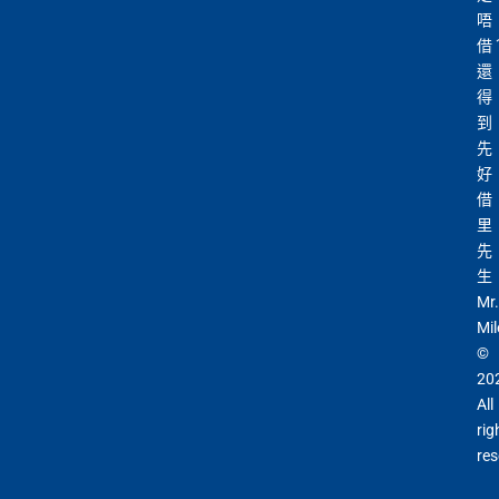
唔
借
還
得
到
先
好
借
里
先
生
Mr.
Mil
©
20
All
rig
res