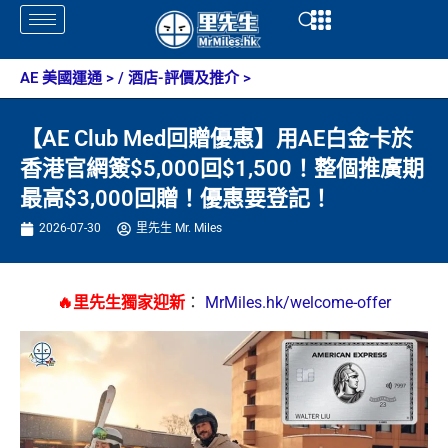
Skip
Open
Open
to
content
AE 美國運通
> /
酒店-評價及推介
>
【AE Club Med回贈優惠】用AE白金卡於
香港官網簽$5,000回$1,500！整個推廣期
最高$3,000回贈！優惠要登記！
2026-07-30
里先生 Mr. Miles
🔥里先生獨家迎新
：
MrMiles.hk/welcome-offer