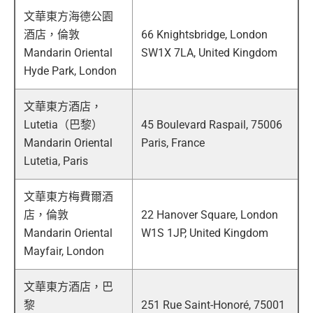
文華東方海德公園
酒店，倫敦
66 Knightsbridge, London
Mandarin Oriental
SW1X 7LA, United Kingdom
Hyde Park, London
文華東方酒店，
Lutetia（巴黎）
45 Boulevard Raspail, 75006
Mandarin Oriental
Paris, France
Lutetia, Paris
文華東方梅費爾酒
店，倫敦
22 Hanover Square, London
Mandarin Oriental
W1S 1JP, United Kingdom
Mayfair, London
文華東方酒店，巴
黎
251 Rue Saint-Honoré, 75001