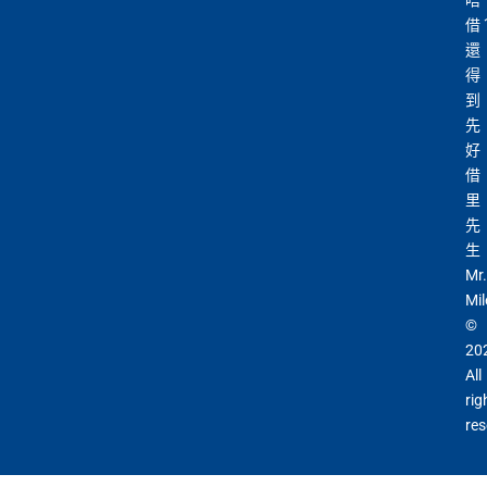
唔
借
還
得
到
先
好
借
里
先
生
Mr.
Mil
©
20
All
rig
res