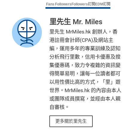
AE緊急家居及汽車支援服務
Fans
Followers
Followers
訂閱
EDM訂閱
酒店Elite會籍，Hilton金卡入住送早餐
里先生 Mr. Miles
美心美膳會2-3人星期一至四食有六折
睇戲折扣
：
星期五係百老匯、PALACE或AMC睇戲買
里先生 MrMiles.hk 創辦人，香
一送一或其他日子享有8折優惠
港註冊會計師(CPA)及網站主
AE購物保障：延長一年保障
編，運用多年的專業訓練及認知
分析飛行里數，信用卡優惠及搜
高達HK$9,000奢華酒店回贈
集優惠碼，致力令複雜的資訊變
AE白金卡香港足球會HKFC禮遇
得簡單易明，讓每一位讀者都可
亞洲50+指定高爾夫球會免費果嶺費
以用性價比高的方式，「里」遊
信和酒店優惠：會送住宿禮券，信和酒店及遠東酒店
世界。MrMiles.hk 的內容由本人
集團第二晚免費住宿
或團隊成員撰寫，並經由本人親
積分無限期
自審核。
飲食優惠全集：
AE美膳會及餐廳優惠合集
/
AE買一送
一
更多關於里先生
優惠活動更新：
AE信用卡優惠合集