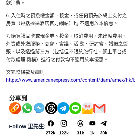
沒有
海外簽賬DCC協議
，海外實地簽賬唔洗怕中咗DC
飲消費。
C陷阱
HK$9,500年費已經包晒
AE Explorer
年費
6. 入住時之預授權金額、按金、或任何預先於網上支付之
一連串
American Express信用卡消費優惠
可以無限次入全球
AE Lounge
(The Centurion Lounge)
房費（包括透過酒店官方網站）均 不適用於本優惠。
及
免費帶多1個同伴入
，除香港機場外其他The Centuri
查看更多信用卡詳情及分析...
7. 購買禮品卡或現金券、按金、取消費用、未出席費用、
on Lounges位於美國
外賣或外送服務，宴會、會議、活 動、研討會、婚禮之簽
全年全家旅遊保險！
賬、以及透過第三方（包括但不限於旅行社、網上平台或
免費申請2張附屬卡
付款處理 機構）進行之付款均不適用於本優惠。
送1張無限次入全球airport VIP lounge既Priority Pass
文完整條款及細則：
俾你，最新Policy仲打以拎嚟帶多1個guest入
https://www.americanexpress.com/content/dam/amex/hk/ben
Amex Platinum Travel Service -
Fine Hotels & Resorts
(FHR)
識玩又夠運嘅住品牌酒店平過官網不但止仲有
得upgrade套房，免費早餐，Late check out等等benefit
分享到
s
可以轉積分為多個飛行里數或酒店積分計劃，包括Asi
a Miles/ Avios/ KrisFlyer/
Marriott Bonvoy
/
Hilton Hono
Follow 里先生:
rs Points
等等
272k
122k
31k
1k
30k