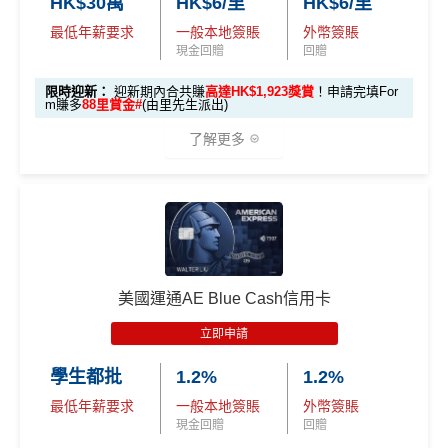
HK$30萬
HK$6/里
HK$6/里
🎯 第二階段：本地迎新簽賬獎賞 (累積簽滿 HK$8,00
卡會員。
0 本地簽賬)
最低年薪要求
一般本地簽賬
外幣簽賬
現金回贈
回贈
【🔥限時
A
限時迎新：
迎新期內合共賺
高達HK$1,923獎賞
！申請完填For
加碼🔥】
m賺多
88里賞金#
(由里先生派出)
E
HK$500 簽
首次簽賬
完成任何金額之首次
白
了解更多
簽賬
賬回贈
(8月4日至
金
8月12日期
卡
各迎新優惠詳情
間)
🎁
迎新禮遇
迎
新
AE白金信用卡迎新(只適用於2026年8月1日至8月31日23:
96,000 AE
項
累積本地簽賬滿 HK
59前申請)：
本地迎新
積分
目
$8,000（須以港幣結
獎賞
美國運通AE Blue Cash信用卡
(相當於 5,333
算）
首3個月內成功簽賬一次: 享
HK$300簽賬回贈
里數)
H
立即申請
首3個月內成功簽賬滿HK$10,000: 享
HK$700簽賬回贈
K
本地簽賬
48,000 AE
學生都批
1.2%
1.2%
基本卡批核後首3個月內每HK$1=5美國運通積分，可
$5
首3個月內
用基本卡或附屬卡為手機八達通包括
6X 積分
上述 HK$8,000 本地
積分
賺取
高達240,000積分
，（以
Amex Travel換機票酒店
0
最低年薪要求
一般本地簽賬
外幣簽賬
iPhone、Apple Watch或Android手機，單次增
簽賬*6X 積分
(第一階段已
(相當於 2,667
(ATO)
或以Pay with points max每260＝$1^可換HK$9
簽
現金回贈
回贈
值淨HK$600
里數)
登記)
23，換酒店分/里數或禮品價值會更高！）如果有大額