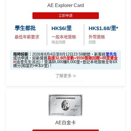
AE Explorer Card
立即申請
學生都批
HK$6/里
HK$1.68/里*
最低年薪要求
一般本地簽賬
外幣簽賬
現金回贈
回贈
限時迎新：
2026年8月4日至8月12日23:59期間，新客經
里先生
成功申請，迎新獎賞
高達32,805里數+$550簽賬回贈+88里賞金
#
(由里先生派出)！簽滿$8,000賺8,000里+登記本地簽賬全年6X
積分(相當於HK$3/里)！
了解更多
🎁迎新禮遇
條件 (於首3個月內
AE白金卡
迎新項目
回贈 / 獎賞
做)