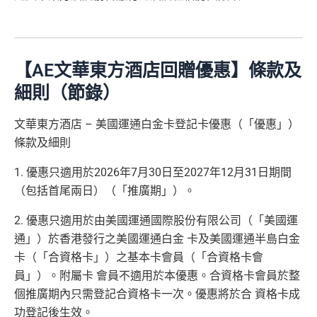
Amex唯一一張永久免年費
AE Explorer Card
優點
迎
es.hk/ae-charge-apply/
es.hk/mmcredit
新
如用開
AE白金卡
第二年要收年費時可以選擇取消卡停
首年免年費而且
AE Explorer一年有8次機場貴賓室
免費
一停先，過一過冷河，啲
AE積分
可以轉咗去呢個AE E
用（2026年起有條件）
ssential到先唔需要急住燒晒啲分
【AE文華東方酒店回贈優惠】條款及
88
最新已經加埋
Intervals
(小食飲品套餐) 可以去R
低級別信用卡都仲可以換到飛行里數，雖然要手續費
細則（節錄）
里
申請完填Form
MrMiles.hk/ap-form
賺多88里賞
oots98 或 Lee Fa Yuen Express到攞份餐
但有得換里數都算係咁
賞
金#❗️（由里先生派出🎯38新會員+成功批卡50額
文華東方酒店 – 美國運通白金卡登記卡優惠（「優惠」）
留意AE Explorer可以用既Lounge唔係
AE Centu
電影禮遇 ：專享香港百老匯院線4DX、3D、2D及 IMA
金
外里賞金）
條款及細則
rion Lounge
而係環亞機場貴賓室
X 電影正價戲票9折優惠
#
每年簽賬達HK$150,000，可獲豁免下年度HK
1. 優惠只適用於2026年7月30日至2027年12月31日期間
查看更多信用卡詳情及分析...
$2,200之基本卡會籍年費，亦可繼續使用首2張
（包括首尾兩日）（「推廣期」）。
以上加總，迎新有
76
0,000 AE積分(相等於42,222里數)+H
附屬卡而無須繳付年費
K$50簽賬回贈
，獎賞由AE直接存入。同埋有
88里賞金#
2. 優惠只適用於由美國運通國際股份有限公司（「美國運
AE
積分無限期
，AE積分可兌換至10間航空公司夥伴之
(由里先生派出)， 獎賞將於
簽賬後16星期或以內
存入卡會
通」）於香港發行之美國運通白金 卡及美國運通半島白金
飛行里數（
行政費亦將全免
）：Asia Miles, Avios、E
員之基本卡的美國運通積分計劃戶口內。
mirates、Finnair及KrisFlyer等里數計劃都有份：18,00
卡（「合資格卡」）之基本卡會員（「合資格卡會
新客戶立即申請
：
MrMiles.hk/ae-charge-
0運通積分= 1,000里→
AE積分兌換里數
員」）。附屬卡 會員不適用於本優惠。合資格卡會員於整
application/
現有客戶立即申請
：
MrMiles.hk/ae-charg
個推廣期內只需登記合資格卡一次。優惠將於合 資格卡成
全年積分獎賞
：靈活運用美國運通積分兌換現金券／P
e-apply/
功登記後生效。
ay with Points / 憑分繳費、Travel with Points憑分預訂