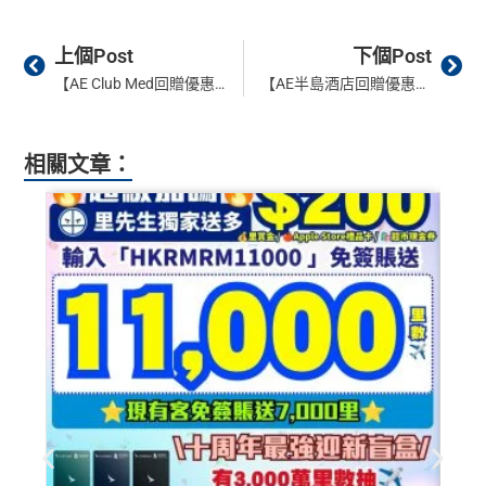
❎
缺點
Prev
Ne
上個Post
下個Post
【AE Club Med回贈優惠】用AE白金卡於香港官網簽$5,000回$1,500！整個推廣期最高$3,000回贈！優惠要登記！
【AE半島酒店回贈優惠】用AE白金卡於指定The Peninsula Hotels酒店前台簽$5,000回$1,500！整個推廣期最高$3,000回贈！優惠要登記！
年費$9,500無得豁免
海外簽賬手續費小貴，有2%收費(其他卡做緊1至1.9
5%)
相關文章：
平日簽賬HK$9=1里，儲里數嚟講唔算吸引
轉換成飛行里數手續費每次HK$400
查看更多信用卡詳情及分析...