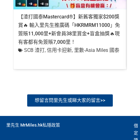
【渣打國泰Mastercard®】新舊客獨家$200獎
AE
賞🔥 輸入里先生推廣碼「HKRMRM11000」免
登記
簽賬11,000里+新會員38里賞金+盲盒抽獎🔥現
萬高
有客都有免簽賬7,000里！
有
SCB 渣打
,
信用卡迎新
,
里數-Asia Miles 國泰
+
想留言問里先生或睇大家的留言>>
里先生 MrMiles.hk私隱政策
借
定