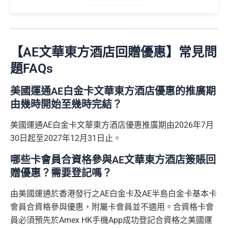
里數)
記)
限)
品﹐星期一至四：2-3人有6折，4-12人有75折 / 星期五
#
加總以上，
合共賺HK$672簽賬回贈+88里賞金#
#每1里賞
至日：2-12人有75折
金 ≈ HK$1，可兌換FPS轉數快回贈！詳情
MrMiles.hk/m
⭐️ 手機八達通增值獎賞 + 里先生額外賞 ⭐️
AE Essential信用卡迎新
（主卡及附屬卡）
惠顧聘珍樓、名都酒樓及名都﹐
晚
mcredit
以上迎新連同基本積分合共有
高達1,440,000 AE積分
膳堂食自選主餐牌食品及飲品有7折
✅
優點
【AE文華東方酒店回贈優惠】常見問
(=80,000里數) + HK$50簽賬回贈
，
獎賞由AE直接存
用基本卡或附屬卡為
（主卡及附屬卡）
Mira Dining 旗下指定餐廳國金軒 (if
手機八達通 (iPhone /
入。同埋
88里賞金#
(由里先生派出)。
現有美國運通基
題FAQs
HK$50 簽
八達通增
c)、 翠亨邨，
晚膳堂食自選主餐牌食品及飲品7折
，及
迎新項目
條件(於首2個月內做)
回贈
Apple Watch / Andro
本卡會員**
：迎新高達
76萬AE
積分
(可換42,222里)+88里
所有回贈直接以現金形式直接入落信用卡statement
值回贈
賬回贈
自選主餐牌食品外賣自取低至75折
id) 單次增值滿 HK$6
賞金#(由里先生派出)
迎新資格：現時持有或於申請日期
美國運通AE白金卡文華東方酒店優惠的推廣期
本地港幣及外幣簽賬無上限現金回贈1.2%
里先生額外現
00
（主卡及附屬卡）
星期五係百老匯、PALACE或AMC
起計過去 12 個月內
曾持有或取消
任何由美國運通香港批
由幾時開始至幾時完結？
如當面交付保險費用都有1.2%現金回贈！
金
(
申請連
免簽賬，7個工作天內
睇戲買一送一
核的信用卡或簽賬卡（不包括美國運通白金卡/半島白金
結：
MrMiles.
提交所有所需文件批
HK$100
美國運通AE白金卡文華東方酒店優惠推廣期由2026年7月
申請完填 Form
MrMi
唔洗煩，簽賬統一1.2%啱晒唔儲里數又唔追優惠嘅朋
卡）之基本卡會員。
全年盡享 city’super、LOG-ON 及 cookedDeli
97折
優
hk/ae-essenti
卡即可
里先生額
les.hk/exp-form
88 里賞金#
友
30日起至2027年12月31日止。
(含
惠
al-apply
)
外賞
38 新會員 + 成功批卡 5
(由里先生派出)
港幣支付外國註册商戶沒有收費及沒有
DCC
交易協
積分無限期
A
哪些卡會員合資格參與AE文華東方酒店簽賬回
0 額外里賞金)
議，網上簽賬會少啲機會被收額外手續費
E
贈優惠？需要登記嗎？
每曆年首$120,000簽賬$6=1里
累積簽賬額滿HK$2,00
簽賬迎新
HK$200
長期有
AE信用卡優惠
白
0或以上
590,500
由美國運通於香港發行之AE白金卡及AE半島白金卡基本卡
❎
缺點
金
❎
缺點
AE積分
(可
卡
現有客戶迎新優惠詳情
會員合資格參與優惠，附屬卡會員並不適用。合資格卡會
完成所有條件 (總簽賬
兌換 32,805
AE Essential迎新優惠冷河期12個月，迎新優惠不適用
迎
員必須預先於Amex HK手機App成功登記合資格之美國運
💰迎新總
HK$30,000：包括
年費要$2,200，即使有
AE白金卡
都不能免年費