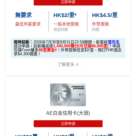
立即申請
🎯 第一階段：開卡必做 (登記特別優惠)
無要求
HK$2/里*
HK$4.5/里
最低年薪要求
一般本地簽賬
外幣簽賬
1️⃣ 啟動「本地簽賬 6
現金回贈
回贈
X 積分」優惠（每季
上限 HK$15,000）
限時迎新：
2026年7月30至8月31日23:59期間，新客經
里先生
成功申請，迎新賺高達
1,440,000積分(可兌換80,000里)
！申請
完填Form賺多
88里賞金#
！外幣簽賬低至$2/里、預訂FHR酒店
📍
登記優惠 1：
htt
享$4,300禮遇！
ps://shorturl.at/K
了解更多
hrl8
(為下階段疊
登記特別
加倍數積分
2️⃣ 啟動「
外幣簽賬 1
推廣
作準備)
0.75X 積分
」優惠
🎁
迎新禮遇 AE白金卡里先生優惠
（每季上限 HK$10,0
00）
優惠期：
2026年7月30日至8月31日23:59期間
，年費HK
$9,500，無得傾必需俾，留意
新客
及
現有
AE信用卡
之客戶
📍
登記優惠 2：
htt
AE白金信用卡(大頭)
迎新有唔同
全新美國運通基本卡會員*
：迎新高達
1,440,0
ps://shorturl.at/Y
00 AE積分
(可換80,000里) +88里賞金#(由里先生派出)
迎
NQXl
立即申請
新資格：
現時或於申請日期起計過去 12 個月內
未曾持有
或取消
任何由美國運通香港批核的信用卡或簽賬卡之基本