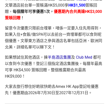
文華酒店前台單一簽賬滿HK$5,000享
HK$1,500
簽賬回
贈，
每個曆年可享優惠1次，
優惠期內合共高達HK$3,000
簽賬回贈
！
留意今次優惠只限前台埋單，啫係一定要入住先用得到，
如果入住+食飯/做SPA可以去前台一齊埋單都可以食到呢
個優惠。文華東方酒店之參與酒店名單包括亞洲、歐洲同
北美，詳細名單可以睇下文！
如果想試住其他酒店，揀
半島酒店集團
及
Club Med
都可
以食到今次優惠！登記三個指定酒店集團後，每曆年最高
可享 HK$4,500 簽賬回贈，整個推廣期合共最高
HK$9,000！
大家去旅行想住好啲就快啲去Amex HK App登記咗優惠
先！優惠期由2026年7月30日至2027年12月31日。