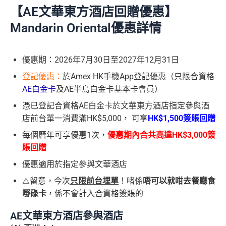
【AE文華東方酒店回贈優惠】
Mandarin Oriental優惠詳情
優惠期：2026年7月30日至2027年12月31日
登記優惠：
於Amex HK手機App登記優惠（只限合資格
AE白金卡
及AE半島白金卡基本卡會員）
憑已登記合資格AE白金卡於文華東方酒店指定參與酒
店前台單一消費滿HK$5,000， 可享
HK$1,500簽賬回贈
每個曆年可享優惠1次，
優惠期內合共高達HK$3,000簽
賬回贈
優惠適用於指定參與文華酒店
⚠️留意，今次
只限前台埋單
！啫係
唔可以就咁去餐廳食
嘢碌卡
，係不會計入合資格簽賬的
AE文華東方酒店參與酒店