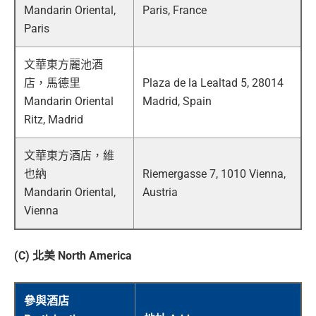
Mandarin Oriental,
Paris, France
Paris
文華東方麗池酒
店，馬德里
Plaza de la Lealtad 5, 28014
Mandarin Oriental
Madrid, Spain
Ritz, Madrid
文華東方酒店，維
也納
Riemergasse 7, 1010 Vienna,
Mandarin Oriental,
Austria
Vienna
(C) 北美 North America
參與酒店