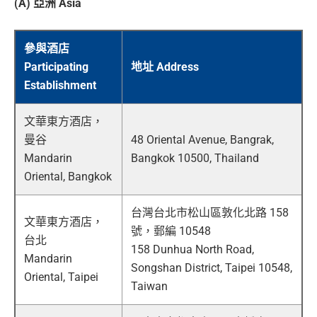
(A) 亞洲 Asia
參與酒店
Participating
地址 Address
Establishment
文華東方酒店，
曼谷
48 Oriental Avenue, Bangrak,
Mandarin
Bangkok 10500, Thailand
Oriental, Bangkok
台灣台北市松山區敦化北路 158
文華東方酒店，
號，郵編 10548
台北
158 Dunhua North Road,
Mandarin
Songshan District, Taipei 10548,
Oriental, Taipei
Taiwan