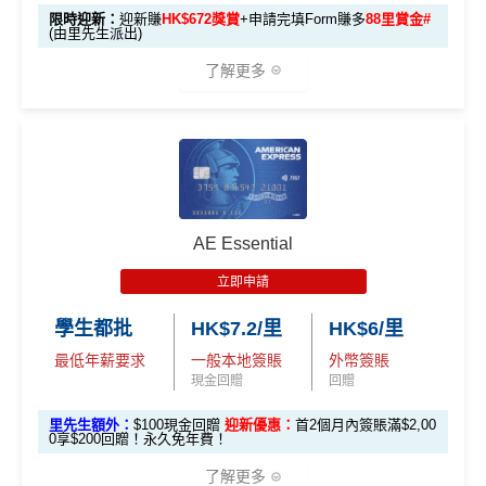
賬
限時迎新：
迎新賺
HK$672獎賞
+申請完填Form賺多
88里賞金#
簽賬如醫院或保險，用呢個offer都抵！
回
(由里先生派出)
🎯 第三階段：額外迎新簽賬獎賞 (累積簽滿 HK$30,0
贈
申請完填Form
MrMiles.hk/pc-form
賺
多
88里賞金#
00 - 包括 HK$12,000 本地 + HK$10,000 外幣)
了解更多
❗️
（由里先生派出🎯38新會員+成功批卡50額外里賞
14
金）
282,000 A
4
累積總簽賬滿 HK$3
🎁
迎新禮遇
加總以上，迎新合共高達
HK$1,923
獎賞+
88里賞金#
額外迎新
E積分
萬
0,000（包括合資格
首6個月內
累積簽賬滿HK$6萬有
66萬積分
於
第
獎賞
(相當於 15,66
®
積
AE Blue Cash
信用卡迎新賺回贈
本地及海外簽賬）
#每1里賞金 ≈ HK$1，可兌換FPS轉數快回贈！詳情
MrMi
15至17個月
期間，進行一次任何金額的合資格
7 里數)
分
les.hk/mmcredit
簽賬再有額外
66萬積分
本地簽賬2X積分，簽賬
由2026年8月1日至8月31日期間，迎新簽HK$6,000賺到：
簽
AE Essential
✅
優點
HK$60,000再有額外
12萬積分
申請連結
：
MrMil
本地簽賬
賬
• 首 HK$7,000 享 6X
57,000 AE
es.hk/ae-charge-application
首2個月內累積簽賬滿HK$6,000賺
HK$500簽賬回贈
6X + 基本
立即申請
迎
積分
(食盡每季HK$15,00
積分
3X
( HK$1
首3個月成功增值iPhone 或 Apple watch內八達通滿HK
飲食優惠全集：
AE美膳會及餐廳優惠合集
新
• 餘下 HK$5,0
0上限)
(相當於 3,166
學生都批
HK$7.2/里
HK$6/里
2,000 本地
$300賺
HK$100簽賬回贈
00 享基本 3X 積分
優惠活動更新：
AE信用卡優惠合集
里數)
簽賬)
最低年薪要求
一般本地簽賬
外幣簽賬
基本簽賬1.2%：
HK$72簽賬回贈
（主卡及附屬卡）
Cafe Deco Group指定餐廳惠顧晚膳
現金回贈
回贈
88
申請完填Form
MrMiles.hk/bc-form
賺多
88里賞金#
堂食自主餐牌食品﹐星期一至四：2-3人有6折，4-12
外幣簽賬 1
額外外幣簽賬 HK$1
107,500 A
里
申請完填Form
MrMiles.hk/ap-form
賺多88里賞
里先生額外：
$100現金回贈
迎新優惠：
首2個月內簽賬滿$2,00
❗️（由里先生派出🎯38新會員+成功批卡50額外里賞
人有75折 / 星期五至日：2-12人有75折
0.75X
0,000*10.75X 積分
(第
0享$200回贈！永久免年費！
E積分
賞
金#❗️（由里先生派出🎯38新會員+成功批卡50額
金）
一階段已登
(食盡每季HK$10,000上
（主卡）
美心指定中西食府惠顧晚膳堂食自主餐牌食
(相當於 5,972
金
外里賞金）
了解更多