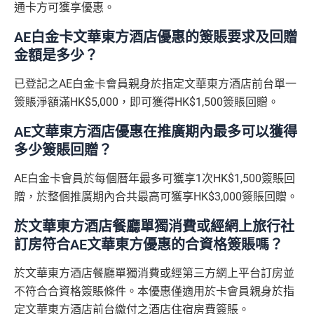
里數)
於現時持有或於申請日期起計過去 12 個月內曾取消或
新
網上繳費無回贈
通卡方可獲享優惠。
計
HK$20,000 本地 +
海外簽賬手續費小貴，有2%收費(其他卡做緊1至1.9
曾為任何由美國運通香港批核的信用卡或簽賬卡之基
項
+ HK$550
HK$10,000 外幣)
無得儲里數
5%)
AE白金卡文華東方酒店優惠的簽賬要求及回贈
本卡會員。美國運通保留從卡會員之運通卡賬戶內扣
目
簽賬回贈 + 8
除有關推薦獎賞及迎新優惠價值之權利而不作事先通
金額是多少？
8 里賞金#
轉換成飛行里數手續費每次$400
查看更多信用卡詳情及分析...
知。
H
已登記之AE白金卡會員親身於指定文華東方酒店前台單一
如12 個月內取消該卡，按條款話有可能收返迎新
K
查看更多信用卡詳情及分析...
簽賬淨額滿HK$5,000，即可獲得HK$1,500簽賬回贈。
$5
整個迎新期合共可賺
高達32,805里數+HK$550簽賬回
首3個月內
用基本卡或附屬卡為手機八達通包括
AE Essential
年費
及
年薪要求
0
贈+88里賞金#
！
AE文華東方酒店優惠在推廣期內最多可以獲得
iPhone、Apple Watch或Android手機，單次增
簽
多少簽賬回贈？
條款寫合資格迎新簽賬積分將於簽賬後
8個星期內
值淨HK$600
存
賬
年薪要求：HK$120,000/年 (其實學生都批到)
入，但實測過係簽賬後3日內就入到！超快手趕住要里數
回
AE白金卡會員於每個曆年最多可獲享1次HK$1,500簽賬回
的話用AE Explorer就啱晒！
批得好寬鬆！即使年薪未夠都可以試咗先！
信貸紀錄
贈
贈，於整個推廣期內合共最高可獲享HK$3,000簽賬回贈。
本身準時還款都會批到卡！
首年免年費，其後每年HK$2,200(收咗打去要求免，有
得傾的)
於文華東方酒店餐廳單獨消費或經網上旅行社
76
年費：
永久免年費
訂房符合AE文華東方優惠的合資格簽賬嗎？
萬
AE啲卡勝在食
信用卡迎新
基本上你簽到嘅賬就當合資
亦可繼續使用首2張附屬卡而無須繳付年費
積
首6個月內
累積簽賬滿HK$6萬有
32萬積分
於
第
格簽賬，無再細分
信用卡交保險
/醫療/
廣告費
/交租果啲
於文華東方酒店餐廳單獨消費或經第三方網上平台訂房並
分
15至17個月
期間，進行一次任何金額的合資格
唔計，所以可以放心簽。
AE Essential特點
不符合合資格簽賬條件。本優惠僅適用於卡會員親身於指
簽
簽賬再有額外
32萬積分
本地簽賬2X積分，簽賬
#每1里賞金 ≈ HK$1，可兌換FPS轉數快回贈！詳情
MrMil
定文華東方酒店前台繳付之酒店住宿房費簽賬。
賬
HK$60,000再有額外
12萬積分
申請連結
：
MrMil