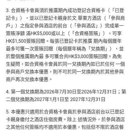
（記得揀返想要嘅迎新連結申請，一經申請無得更改。如
行程（2024年9月30日前：150AE 積分兌換至HK
3. 合資格卡會員須於推廣期內成功登記合資格卡（「已登
果用
iPhone/Mac的話會可能有Adblock
，建議你改返啲S
$1）、酒店積分（
Marriott Bonvoy積分
或是
Hilton Hon
記卡」），並以已登記卡親身於文 華東方酒店（「參與商
etting再申請：
MrMiles.hk/adblock/
）
ors積分
）、生活家品等
戶」）之指定參與酒店的前台（「參與酒店」）完成單一
（
主卡及附屬卡
）
可以憑卡進入香港機場
Plaza Premi
簽賬淨額 滿HK$5,000或以上（「合資格簽賬」），可享
um Lounge
貴賓候機室，每曆年上限合共
8次
。了解更
HK$1,500簽賬回贈。每張已登記卡於推廣 期內每個曆年
多：
AE Explorer lounge 貴賓室
最多可獲一次簽賬回贈（每個曆年稱為「兌換期」），並
全年電影優惠
：專享香港百老匯院線4DX、3D、2D及
於整個推廣期內最 多可獲合共HK$3,000簽賬回贈。為免
IMAX 電影正價戲票9折優惠
生疑問，如合資格卡會員於同一兌換期內如已於任何 一個
免費旅遊保障
：旅遊意外保障金額高達HK$350萬（需
參與商戶兌換本優惠，則不可於同一兌換期內於其他參與
以AE Explorer卡訂機票）
商戶再次兌換本優惠。
網上購物安全保證
：以
AE Explorer卡簽賬可享退貨保
4. 第一個兌換期為2026年7月30日至2026年12月31日；第
證、 45日購物保障、延長保養服務及價格保障
二個兌換期為2027年1月1日至 2027年12月31日
全球
24
小時提供協助
：透過「運通財」服務於世界各
贊助內容
地提取現金、超過2,200間美國運通旅遊辦事處提供之
5. 本優惠只適用於合資格卡會員於參與酒店前台以已登記
專有服務
卡親身繳付之酒店住宿房費。除上 述情況外，於參與酒店
#
每1里賞金 ≈ HK$1，可兌換FPS轉數快回贈！詳情
MrMi
批卡特快，5-10個工作天
之其他任何簽賬均不適用於本優惠，包括但不限於酒店餐
✅
優點
les.hk/mmcredit