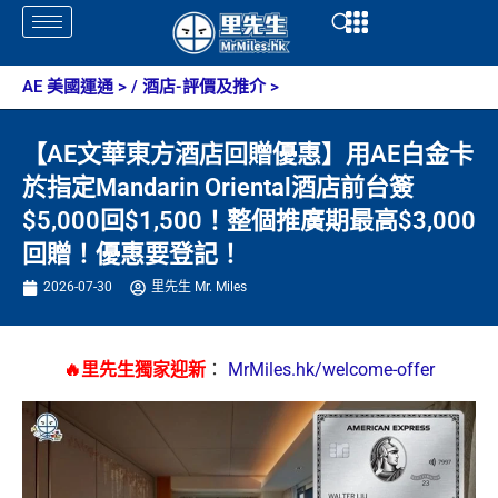
Skip
Open
Open
to
content
AE 美國運通
> /
酒店-評價及推介
>
【AE文華東方酒店回贈優惠】用AE白金卡
於指定Mandarin Oriental酒店前台簽
$5,000回$1,500！整個推廣期最高$3,000
回贈！優惠要登記！
2026-07-30
里先生 Mr. Miles
🔥里先生獨家迎新
：
MrMiles.hk/welcome-offer