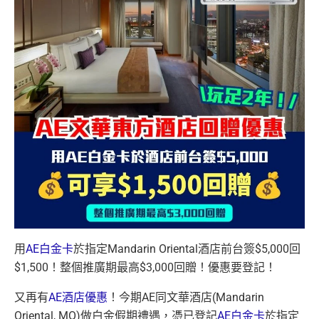
用
AE白金卡
於指定Mandarin Oriental酒店前台簽$5,000回
$1,500！整個推廣期最高$3,000回贈！優惠要登記！
又再有
AE酒店優惠
！今期AE同文華酒店(Mandarin
Oriental, MO)做白金假期禮遇，憑已登記
AE白金卡
於指定