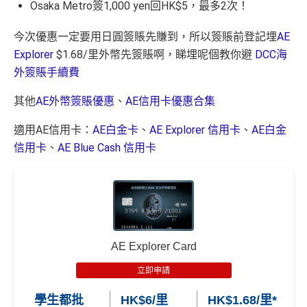
Osaka Metro簽1,000 yen回HK$5，最多2次！
今次優惠一定要用日圓簽賬先賺到，所以簽賬前登記埋
AE
Explorer
$1.68/里外幣先簽賬啊，睇埋呢個教你避
DCC海
外簽賬手續費
其他
AE外幣簽賬優惠
、
AE信用卡優惠合集
適用AE信用卡：
AE白金卡
、
AE Explorer 信用卡
、
AE白金
信用卡
、
AE Blue Cash 信用卡
AE Explorer Card
立即申請
學生都批
HK$6/里
HK$1.68/里*