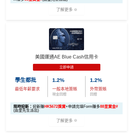
E
HK$500 簽
首次簽賬
完成任何金額之首次
白
了解更多
簽賬
賬回贈
(8月4日至
金
8月12日期
卡
各迎新優惠詳情
間)
🎁
迎新禮遇
迎
新
AE白金信用卡迎新(只適用於2026年8月1日至8月31日23:
96,000 AE
項
累積本地簽賬滿 HK
59前申請)：
本地迎新
積分
目
$8,000（須以港幣結
獎賞
美國運通AE Blue Cash信用卡
(相當於 5,333
算）
首3個月內成功簽賬一次: 享
HK$300簽賬回贈
里數)
H
立即申請
首3個月內成功簽賬滿HK$10,000: 享
HK$700簽賬回贈
K
本地簽賬
48,000 AE
學生都批
1.2%
1.2%
基本卡批核後首3個月內每HK$1=5美國運通積分，可
$5
首3個月內
用基本卡或附屬卡為手機八達通包括
6X 積分
上述 HK$8,000 本地
積分
賺取
高達240,000積分
，（以
Amex Travel換機票酒店
0
最低年薪要求
一般本地簽賬
外幣簽賬
iPhone、Apple Watch或Android手機，單次增
簽賬*6X 積分
(第一階段已
(相當於 2,667
(ATO)
或以Pay with points max每260＝$1^可換HK$9
簽
現金回贈
回贈
值淨HK$600
里數)
登記)
23，換酒店分/里數或禮品價值會更高！）如果有大額
賬
限時迎新：
迎新賺
HK$672獎賞
+申請完填Form賺多
88里賞金#
簽賬如醫院或保險，用呢個offer都抵！
回
(由里先生派出)
🎯 第三階段：額外迎新簽賬獎賞 (累積簽滿 HK$30,0
贈
申請完填Form
MrMiles.hk/pc-form
賺
多
88里賞金#
00 - 包括 HK$12,000 本地 + HK$10,000 外幣)
了解更多
❗️
（由里先生派出🎯38新會員+成功批卡50額外里賞
14
金）