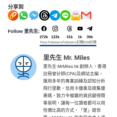
優惠活動更新：
AE信用卡優惠合集
分享到
❎
缺點
年費$9,500無得豁免
Follow 里先生:
272k
122k
31k
1k
30k
海外簽賬手續費小貴，有2%收費(其他卡做緊1至1.9
Fans
Followers
Followers
訂閱
EDM訂閱
5%)
平日簽賬HK$9=1里，儲里數嚟講唔算吸引
里先生 Mr. Miles
轉換成飛行里數手續費每次HK$400
里先生 MrMiles.hk 創辦人，香港
註冊會計師(CPA)及網站主編，
查看更多信用卡詳情及分析...
運用多年的專業訓練及認知分析
飛行里數，信用卡優惠及搜集優
惠碼，致力令複雜的資訊變得簡
單易明，讓每一位讀者都可以用
性價比高的方式，「里」遊世