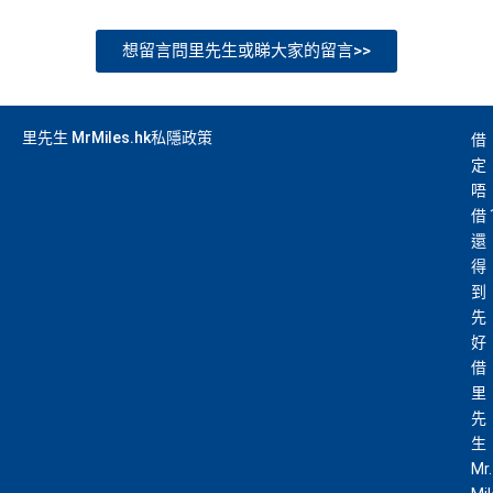
想留言問里先生或睇大家的留言>>
里先生 MrMiles.hk私隱政策
借
定
唔
借
還
得
到
先
好
借
里
先
生
Mr.