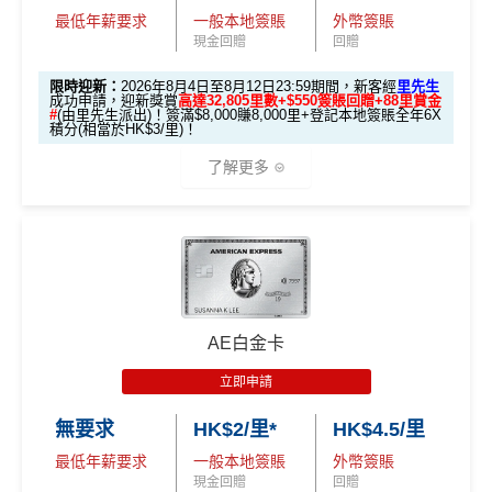
最低年薪要求
一般本地簽賬
外幣簽賬
現金回贈
回贈
限時迎新：
2026年8月4日至8月12日23:59期間，新客經
里先生
成功申請，迎新獎賞
高達32,805里數+$550簽賬回贈+88里賞金
#
(由里先生派出)！簽滿$8,000賺8,000里+登記本地簽賬全年6X
積分(相當於HK$3/里)！
了解更多
🎁迎新禮遇
條件 (於首3個月內
AE白金卡
迎新項目
回贈 / 獎賞
做)
立即申請
🎯 第一階段：開卡必做 (登記特別優惠)
無要求
HK$2/里*
HK$4.5/里
最低年薪要求
一般本地簽賬
外幣簽賬
1️⃣ 啟動「本地簽賬 6
現金回贈
回贈