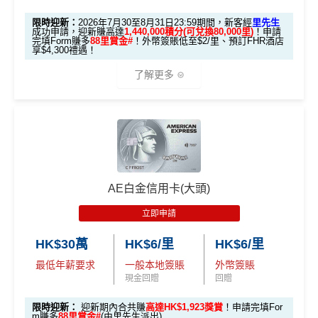
X 積分」優惠（每季
上限 HK$15,000）
限時迎新：
2026年7月30至8月31日23:59期間，新客經
里先生
成功申請，迎新賺高達
1,440,000積分(可兌換80,000里)
！申請
完填Form賺多
88里賞金#
！外幣簽賬低至$2/里、預訂FHR酒店
📍
登記優惠 1：
htt
享$4,300禮遇！
ps://shorturl.at/K
了解更多
hrl8
(為下階段疊
登記特別
加倍數積分
2️⃣ 啟動「
外幣簽賬 1
推廣
作準備)
0.75X 積分
」優惠
🎁
迎新禮遇 AE白金卡里先生優惠
（每季上限 HK$10,0
00）
優惠期：
2026年7月30日至8月31日23:59期間
，年費HK
$9,500，無得傾必需俾，留意
新客
及
現有
AE信用卡
之客戶
📍
登記優惠 2：
htt
AE白金信用卡(大頭)
迎新有唔同
全新美國運通基本卡會員*
：迎新高達
1,440,0
ps://shorturl.at/Y
00 AE積分
(可換80,000里) +88里賞金#(由里先生派出)
迎
NQXl
立即申請
新資格：
現時或於申請日期起計過去 12 個月內
未曾持有
或取消
任何由美國運通香港批核的信用卡或簽賬卡之基本
HK$30萬
HK$6/里
HK$6/里
🎯 第二階段：本地迎新簽賬獎賞 (累積簽滿 HK$8,00
卡會員。
0 本地簽賬)
最低年薪要求
一般本地簽賬
外幣簽賬
現金回贈
回贈
【🔥限時
A
限時迎新：
迎新期內合共賺
高達HK$1,923獎賞
！申請完填For
加碼🔥】
m賺多
88里賞金#
(由里先生派出)