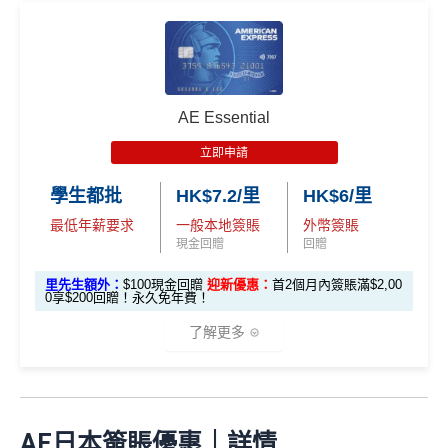
282,000 A
4
累積總簽賬滿 HK$3
🎁
迎新禮遇
加總以上，迎新合共高達
HK$1,923
獎賞+
88里賞金#
額外迎新
E積分
萬
0,000（包括合資格
首6個月內
累積簽賬滿HK$6萬有
66萬積分
於
第
獎賞
(相當於 15,66
®
積
AE Blue Cash
信用卡迎新賺回贈
本地及海外簽賬）
#每1里賞金 ≈ HK$1，可兌換FPS轉數快回贈！詳情
MrMi
15至17個月
期間，進行一次任何金額的合資格
7 里數)
分
les.hk/mmcredit
簽賬再有額外
66萬積分
本地簽賬2X積分，簽賬
由2026年8月1日至8月31日期間，迎新簽HK$6,000賺到：
簽
AE Essential
✅
優點
HK$60,000再有額外
12萬積分
申請連結
：
MrMil
本地簽賬
賬
• 首 HK$7,000 享 6X
57,000 AE
es.hk/ae-charge-application
首2個月內累積簽賬滿HK$6,000賺
HK$500簽賬回贈
6X + 基本
立即申請
迎
積分
(食盡每季HK$15,00
積分
3X
( HK$1
首3個月成功增值iPhone 或 Apple watch內八達通滿HK
飲食優惠全集：
AE美膳會及餐廳優惠合集
新
• 餘下 HK$5,0
0上限)
(相當於 3,166
學生都批
HK$7.2/里
HK$6/里
2,000 本地
$300賺
HK$100簽賬回贈
00 享基本 3X 積分
優惠活動更新：
AE信用卡優惠合集
里數)
簽賬)
最低年薪要求
一般本地簽賬
外幣簽賬
基本簽賬1.2%：
HK$72簽賬回贈
（主卡及附屬卡）
Cafe Deco Group指定餐廳惠顧晚膳
現金回贈
回贈
88
申請完填Form
MrMiles.hk/bc-form
賺多
88里賞金#
堂食自主餐牌食品﹐星期一至四：2-3人有6折，4-12
外幣簽賬 1
額外外幣簽賬 HK$1
107,500 A
里
申請完填Form
MrMiles.hk/ap-form
賺多88里賞
里先生額外：
$100現金回贈
迎新優惠：
首2個月內簽賬滿$2,00
❗️（由里先生派出🎯38新會員+成功批卡50額外里賞
人有75折 / 星期五至日：2-12人有75折
0.75X
0,000*10.75X 積分
(第
0享$200回贈！永久免年費！
E積分
賞
金#❗️（由里先生派出🎯38新會員+成功批卡50額
金）
一階段已登
(食盡每季HK$10,000上
（主卡）
美心指定中西食府惠顧晚膳堂食自主餐牌食
(相當於 5,972
金
外里賞金）
了解更多
里數)
記)
限)
品﹐星期一至四：2-3人有6折，4-12人有75折 / 星期五
#
加總以上，
合共賺HK$672簽賬回贈+88里賞金#
#每1里賞
至日：2-12人有75折
金 ≈ HK$1，可兌換FPS轉數快回贈！詳情
MrMiles.hk/m
⭐️ 手機八達通增值獎賞 + 里先生額外賞 ⭐️
AE Essential信用卡迎新
（主卡及附屬卡）
惠顧聘珍樓、名都酒樓及名都﹐
晚
mcredit
以上迎新連同基本積分合共有
高達1,440,000 AE積分
膳堂食自選主餐牌食品及飲品有7折
✅
優點
AE日本簽賬優惠｜詳情
(=80,000里數) + HK$50簽賬回贈
，
獎賞由AE直接存
用基本卡或附屬卡為