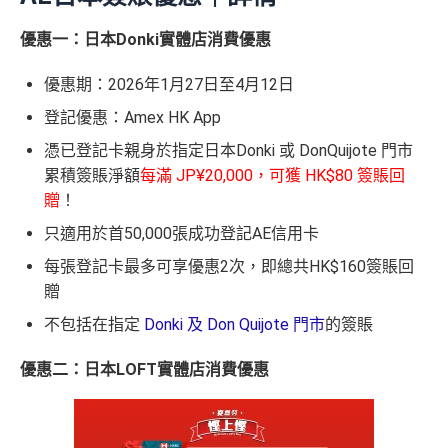
（主卡及附屬卡）
Mira Dining 旗下指定餐廳國金軒 (if
手機八達通 (iPhone /
入。同埋
88里賞金#
(由里先生派出)。
現有美國運通基
HK$50 簽
八達通增
c)、 翠亨邨，
晚膳堂食自選主餐牌食品及飲品7折
，及
迎新項目
條件(於首2個月內做)
回贈
優惠一：日本Donki實體店消費優惠
Apple Watch / Andro
本卡會員**
：迎新高達
76萬AE
積分
(可換42,222里)+88里
所有回贈直接以現金形式直接入落信用卡statement
值回贈
賬回贈
自選主餐牌食品外賣自取低至75折
id) 單次增值滿 HK$6
賞金#(由里先生派出)
迎新資格：現時持有或於申請日期
本地港幣及外幣簽賬無上限現金回贈1.2%
優惠期：2026年1月27日至4月12日
里先生額外現
00
（主卡及附屬卡）
星期五係百老匯、PALACE或AMC
起計過去 12 個月內
曾持有或取消
任何由美國運通香港批
如當面交付保險費用都有1.2%現金回贈！
金
(
申請連
免簽賬，7個工作天內
睇戲買一送一
核的信用卡或簽賬卡（不包括美國運通白金卡/半島白金
登記優惠：Amex HK App
結：
MrMiles.
提交所有所需文件批
HK$100
申請完填 Form
MrMi
唔洗煩，簽賬統一1.2%啱晒唔儲里數又唔追優惠嘅朋
卡）之基本卡會員。
全年盡享 city’super、LOG-ON 及 cookedDeli
97折
優
憑已登記卡親身於指定日本Donki 或 DonQuijote 門市
hk/ae-essenti
卡即可
里先生額
les.hk/exp-form
88 里賞金#
友
(含
惠
累積簽賬淨額
每滿 JP¥20,000，可獲 HK$80 簽賬回
al-apply
)
外賞
38 新會員 + 成功批卡 5
(由里先生派出)
港幣支付外國註册商戶沒有收費及沒有
DCC
交易協
贈
！
積分無限期
A
0 額外里賞金)
議，網上簽賬會少啲機會被收額外手續費
E
每曆年首$120,000簽賬$6=1里
只適用於首50,000張成功登記AE信用卡
累積簽賬額滿HK$2,00
簽賬迎新
HK$200
長期有
AE信用卡優惠
白
0或以上
590,500
每張登記卡最多可享優惠2次，即總共HK$160簽賬回
❎
缺點
金
❎
缺點
贈
AE積分
(可
卡
現有客戶迎新優惠詳情
完成所有條件 (總簽賬
兌換 32,805
AE Essential迎新優惠冷河期12個月，迎新優惠不適用
迎
不包括在指定
Donki 及 Don Quijote 門市
的簽賬
💰迎新總
HK$30,000：包括
年費要$2,200，即使有
AE白金卡
都不能免年費
里數)
於現時持有或於申請日期起計過去 12 個月內曾取消或
新
網上繳費無回贈
計
HK$20,000 本地 +
海外簽賬手續費小貴，有2%收費(其他卡做緊1至1.9
曾為任何由美國運通香港批核的信用卡或簽賬卡之基
優惠二：日本LOFT實體店消費優惠
項
+ HK$550
HK$10,000 外幣)
無得儲里數
5%)
本卡會員。美國運通保留從卡會員之運通卡賬戶內扣
目
簽賬回贈 + 8
除有關推薦獎賞及迎新優惠價值之權利而不作事先通
8 里賞金#
轉換成飛行里數手續費每次$400
查看更多信用卡詳情及分析...
知。
H