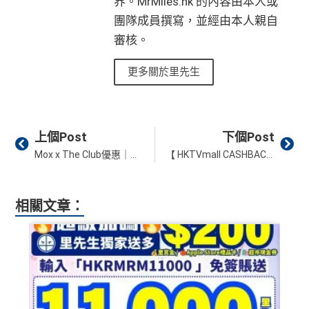
界。MrMiles.hk 的內容由本人或
團隊成員撰寫，並經由本人親自
審核。
更多關於里先生
Prev
Ne
上個Post
下個Post
Mox x The Club優惠｜用Mox Card買滿$1,800即減$100！要輸入優惠碼！新年限定美酒、家電及美妝都有Mox專屬價！
【 HKTVmall CASHBACK 篤篤賺，一篤三賺！ 】「旅遊星期一」限時升級回贈，機票 / 酒店 / 活動 / 租車 通通有優惠！
相關文章：