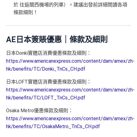
查看更多信用卡詳情及分析...
rs Points
等等
於 往返關西機場的列車）。建議出發前詳細閱讀各項
條款細則！
AE緊急家居及汽車支援服務
酒店Elite會籍，Hilton金卡入住送早餐
美心美膳會2-3人星期一至四食有六折
AE日本簽賬優惠｜條款及細則
睇戲折扣
：
星期五係百老匯、PALACE或AMC睇戲買
一送一或其他日子享有8折優惠
日本Donki實體店消費優惠條款及細則：
AE購物保障：延長一年保障
https://www.americanexpress.com/content/dam/amex/zh-
高達HK$9,000奢華酒店回贈
hk/benefits/TC/Donki_TnCs_CH.pdf
AE白金卡香港足球會HKFC禮遇
日本LOFT實體店消費優惠條款及細則：
亞洲50+指定高爾夫球會免費果嶺費
https://www.americanexpress.com/content/dam/amex/zh-
信和酒店優惠：會送住宿禮券，信和酒店及遠東酒店
hk/benefits/TC/LOFT_TnCs_CH.pdf
集團第二晚免費住宿
Osaka Metro優惠條款及細則：
積分無限期
https://www.americanexpress.com/content/dam/amex/zh-
飲食優惠全集：
AE美膳會及餐廳優惠合集
/
AE買一送
hk/benefits/TC/OsakaMetro_TnCs_CH.pdf
一