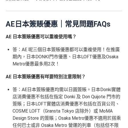
um Lounge
貴賓候機室，每曆年上限合共
8次
。了解更
✅
優點
les.hk/mmcredit
多：
AE Explorer lounge 貴賓室
全年電影優惠
：專享香港百老匯院線4DX、3D、2D及
HK$9,500年費已經包晒
AE Explorer
年費
AE日本簽賬優惠｜常見問題FAQs
IMAX 電影正價戲票9折優惠
可以無限次入全球
AE Lounge
(The Centurion Lounge)
免費旅遊保障
：旅遊意外保障金額高達HK$350萬（需
AE 日本簽賬優惠可以重複使用嗎？
及
免費帶多1個同伴入
，除香港機場外其他The Centuri
以AE Explorer卡訂機票）
on Lounges位於美國
答：AE 呢三個日本簽賬優惠都可以重複使用！在推廣
網上購物安全保證
：以
AE Explorer卡簽賬可享退貨保
全年全家旅遊保險！
期內，日本DONKI門市優惠、日本LOFT優惠及Osaka
證、 45日購物保障、延長保養服務及價格保障
免費申請2張附屬卡
Metro優惠最多用2次！
全球
24
小時提供協助
：透過「運通財」服務於世界各
送1張無限次入全球airport VIP lounge既Priority Pass
地提取現金、超過2,200間美國運通旅遊辦事處提供之
AE 日本簽賬優惠有咩要特別注意限制？
俾你，最新Policy仲打以拎嚟帶多1個guest入
專有服務
Amex Platinum Travel Service -
Fine Hotels & Resorts
答：AE日本簽賬優惠均需以日圓簽賬。日本Donki實體
批卡特快，5-10個工作天
(FHR)
識玩又夠運嘅住品牌酒店平過官網不但止仲有
店消費優惠不包括在指定 Donki 及 Don Quijote 門市的
沒有
海外簽賬DCC協議
，海外實地簽賬唔洗怕中咗DC
得upgrade套房，免費早餐，Late check out等等benefit
簽賬；日本LOFT實體店消費優惠不包括在百貨公司、
C陷阱
s
COSME LOFT（Gransta Tokyo 店除外）或 MoMA
一連串
American Express信用卡消費優惠
可以轉積分為多個飛行里數或酒店積分計劃，包括Asi
Design Store 的簽賬；Osaka Metro優惠不適用於搭乘
a Miles/ Avios/ KrisFlyer/
Marriott Bonvoy
/
Hilton Hono
任何巴士或非 Osaka Metro 營運的列車（包括但不限