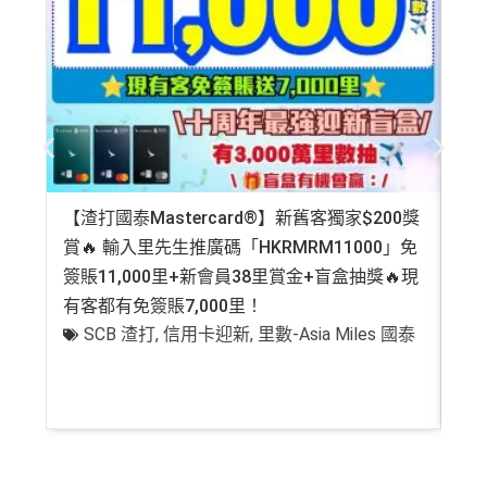
【渣打國泰Mastercard®】新舊客獨家$200獎
AE
賞🔥 輸入里先生推廣碼「HKRMRM11000」免
登記
簽賬11,000里+新會員38里賞金+盲盒抽獎🔥現
萬高
有客都有免簽賬7,000里！
有
SCB 渣打
,
信用卡迎新
,
里數-Asia Miles 國泰
+