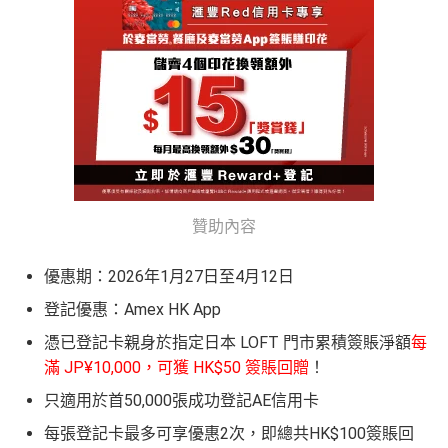
如12 個月內取消該卡，按條款話有可能收返迎新
K
查看更多信用卡詳情及分析...
$5
整個迎新期合共可賺
高達32,805里數+HK$550簽賬回
首3個月內
用基本卡或附屬卡為手機八達通包括
AE Essential
年費
及
年薪要求
0
贈+88里賞金#
！
iPhone、Apple Watch或Android手機，單次增
簽
條款寫合資格迎新簽賬積分將於簽賬後
8個星期內
值淨HK$600
存
賬
年薪要求：HK$120,000/年 (其實學生都批到)
入，但實測過係簽賬後3日內就入到！超快手趕住要里數
回
的話用AE Explorer就啱晒！
批得好寬鬆！即使年薪未夠都可以試咗先！
信貸紀錄
贈
本身準時還款都會批到卡！
首年免年費，其後每年HK$2,200(收咗打去要求免，有
得傾的)
76
年費：
永久免年費
贊助內容
萬
AE啲卡勝在食
信用卡迎新
基本上你簽到嘅賬就當合資
亦可繼續使用首2張附屬卡而無須繳付年費
積
首6個月內
累積簽賬滿HK$6萬有
32萬積分
於
第
格簽賬，無再細分
信用卡交保險
/醫療/
廣告費
/交租果啲
優惠期：2026年1月27日至4月12日
分
15至17個月
期間，進行一次任何金額的合資格
唔計，所以可以放心簽。
AE Essential特點
登記優惠：Amex HK App
簽
簽賬再有額外
32萬積分
本地簽賬2X積分，簽賬
#每1里賞金 ≈ HK$1，可兌換FPS轉數快回贈！詳情
MrMil
賬
HK$60,000再有額外
12萬積分
申請連結
：
MrMil
憑已登記卡親身於指定日本 LOFT 門市累積簽賬淨額
每
Amex唯一一張永久免年費
AE Explorer Card
優點
迎
es.hk/ae-charge-apply/
es.hk/mmcredit
滿 JP¥10,000，可獲 HK$50 簽賬回贈
！
新
如用開
AE白金卡
第二年要收年費時可以選擇取消卡停
只適用於首50,000張成功登記AE信用卡
首年免年費而且
AE Explorer一年有8次機場貴賓室
免費
一停先，過一過冷河，啲
AE積分
可以轉咗去呢個AE E
每張登記卡最多可享優惠2次，即總共HK$100簽賬回
用（2026年起有條件）
ssential到先唔需要急住燒晒啲分