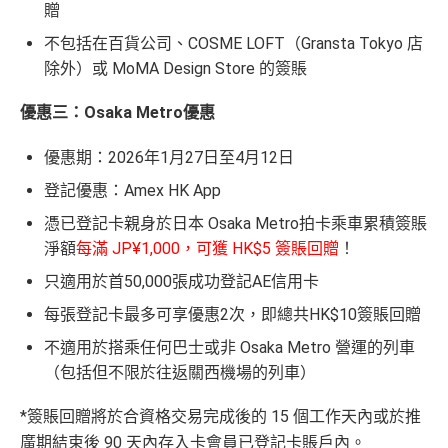
88
贈
最新已經加埋
Intervals
(小食飲品套餐) 可以去R
低級別信用卡都仲可以換到飛行里數，雖然要手續費
里
申請完填Form
MrMiles.hk/ap-form
賺多88里賞
oots98 或 Lee Fa Yuen Express到攞份餐
但有得換里數都算係咁
不包括在百貨公司、COSME LOFT（Gransta Tokyo 店
賞
金#❗️（由里先生派出🎯38新會員+成功批卡50額
除外）或 MoMA Design Store 的簽賬
留意AE Explorer可以用既Lounge唔係
AE Centu
電影禮遇 ：專享香港百老匯院線4DX、3D、2D及 IMA
金
外里賞金）
rion Lounge
而係環亞機場貴賓室
X 電影正價戲票9折優惠
#
優惠三：Osaka Metro優惠
每年簽賬達HK$150,000，可獲豁免下年度HK
查看更多信用卡詳情及分析...
$2,200之基本卡會籍年費，亦可繼續使用首2張
優惠期：2026年1月27日至4月12日
以上加總，迎新有
76
0,000 AE積分(相等於42,222里數)+H
附屬卡而無須繳付年費
K$50簽賬回贈
，獎賞由AE直接存入。同埋有
88里賞金#
登記優惠：Amex HK App
AE
積分無限期
，AE積分可兌換至10間航空公司夥伴之
(由里先生派出)， 獎賞將於
簽賬後16星期或以內
存入卡會
憑已登記卡親身於日本 Osaka Metro拍卡乘車累積簽賬
飛行里數（
行政費亦將全免
）：Asia Miles, Avios、E
員之基本卡的美國運通積分計劃戶口內。
淨額
每滿 JP¥1,000，可獲 HK$5 簽賬回贈
！
mirates、Finnair及KrisFlyer等里數計劃都有份：18,00
新客戶立即申請
：
MrMiles.hk/ae-charge-
0運通積分= 1,000里→
AE積分兌換里數
只適用於首50,000張成功登記AE信用卡
application/
現有客戶立即申請
：
MrMiles.hk/ae-charg
全年積分獎賞
：靈活運用美國運通積分兌換現金券／P
每張登記卡最多可享優惠2次，即總共HK$10簽賬回贈
e-apply/
ay with Points / 憑分繳費、Travel with Points憑分預訂
不適用於搭乘任何巴士或非 Osaka Metro 營運的列車
（記得揀返想要嘅迎新連結申請，一經申請無得更改。如
行程（2024年9月30日前：150AE 積分兌換至HK
（包括但不限於往返關西機場的列車）
果用
iPhone/Mac的話會可能有Adblock
，建議你改返啲S
$1）、酒店積分（
Marriott Bonvoy積分
或是
Hilton Hon
etting再申請：
MrMiles.hk/adblock/
）
ors積分
）、生活家品等
*簽賬回贈將於合資格交易完成後的 15 個工作天內或於推
（
主卡及附屬卡
）
可以憑卡進入香港機場
Plaza Premi
廣期結束後 90 天內存入卡會員已登記卡賬戶內。
#
每1里賞金 ≈ HK$1，可兌換FPS轉數快回贈！詳情
MrMi