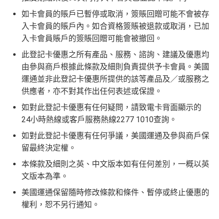
新
如用開
AE白金卡
第二年要收年費時可以選擇取消卡停
如卡會員的賬戶已暫停或取消，簽賬回贈可能不會被存
首年免年費而且
AE Explorer一年有8次機場貴賓室
免費
一停先，過一過冷河，啲
AE積分
可以轉咗去呢個AE E
入卡會員的賬戶內。如合資格簽賬被退款或取消，已加
用（2026年起有條件）
ssential到先唔需要急住燒晒啲分
入卡會員賬戶的簽賬回贈可能會被撤回。
88
最新已經加埋
Intervals
(小食飲品套餐) 可以去R
低級別信用卡都仲可以換到飛行里數，雖然要手續費
里
申請完填Form
MrMiles.hk/ap-form
賺多88里賞
此登記卡優惠之所有產品、服務、諮詢、建議及優惠均
oots98 或 Lee Fa Yuen Express到攞份餐
但有得換里數都算係咁
賞
金#❗️（由里先生派出🎯38新會員+成功批卡50額
由參與商戶根據此條款及細則負責提供予卡會員。美國
留意AE Explorer可以用既Lounge唔係
AE Centu
電影禮遇 ：專享香港百老匯院線4DX、3D、2D及 IMA
金
外里賞金）
運通並非此登記卡優惠所提供的該等產品及／或服務之
rion Lounge
而係環亞機場貴賓室
X 電影正價戲票9折優惠
#
供應者，亦不對其作出任何表述或保證。
每年簽賬達HK$150,000，可獲豁免下年度HK
如對此登記卡優惠有任何疑問，請致電卡背面顯示的
查看更多信用卡詳情及分析...
$2,200之基本卡會籍年費，亦可繼續使用首2張
以上加總，迎新有
76
0,000 AE積分(相等於42,222里數)+H
24小時熱線或客戶服務熱線2277 1010查詢。
附屬卡而無須繳付年費
K$50簽賬回贈
，獎賞由AE直接存入。同埋有
88里賞金#
如對此登記卡優惠有任何爭議，美國運通及參與商戶保
AE
積分無限期
，AE積分可兌換至10間航空公司夥伴之
(由里先生派出)， 獎賞將於
簽賬後16星期或以內
存入卡會
留最終決定權。
飛行里數（
行政費亦將全免
）：Asia Miles, Avios、E
員之基本卡的美國運通積分計劃戶口內。
mirates、Finnair及KrisFlyer等里數計劃都有份：18,00
新客戶立即申請
：
MrMiles.hk/ae-charge-
本條款及細則之英、中文版本如有任何差別，一概以英
0運通積分= 1,000里→
AE積分兌換里數
application/
文版本為準。
現有客戶立即申請
：
MrMiles.hk/ae-charg
全年積分獎賞
：靈活運用美國運通積分兌換現金券／P
美國運通保留隨時修改條款和條件、暫停或終止優惠的
e-apply/
ay with Points / 憑分繳費、Travel with Points憑分預訂
權利，恕不另行通知。
（記得揀返想要嘅迎新連結申請，一經申請無得更改。如
行程（2024年9月30日前：150AE 積分兌換至HK