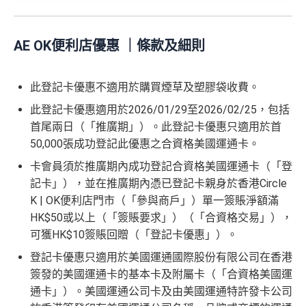
金 ≈ HK$1，可兌換FPS轉數快回贈！詳情
MrMiles.hk/m
⭐️ 手機八達通增值獎賞 + 里先生額外賞 ⭐️
AE Essential信用卡迎新
（主卡及附屬卡）
惠顧聘珍樓、名都酒樓及名都﹐
晚
mcredit
以上迎新連同基本積分合共有
高達1,440,000 AE積分
膳堂食自選主餐牌食品及飲品有7折
✅
優點
AE OK便利店優惠 ｜條款及細則
(=80,000里數) + HK$50簽賬回贈
，
獎賞由AE直接存
用基本卡或附屬卡為
（主卡及附屬卡）
Mira Dining 旗下指定餐廳國金軒 (if
手機八達通 (iPhone /
入。同埋
88里賞金#
(由里先生派出)。
現有美國運通基
HK$50 簽
八達通增
c)、 翠亨邨，
晚膳堂食自選主餐牌食品及飲品7折
，及
迎新項目
條件(於首2個月內做)
回贈
Apple Watch / Andro
本卡會員**
：迎新高達
76萬AE
積分
(可換42,222里)+88里
所有回贈直接以現金形式直接入落信用卡statement
此登記卡優惠不適用於購買煙草及塑膠袋收費。
值回贈
賬回贈
自選主餐牌食品外賣自取低至75折
id) 單次增值滿 HK$6
賞金#(由里先生派出)
迎新資格：現時持有或於申請日期
本地港幣及外幣簽賬無上限現金回贈1.2%
此登記卡優惠適用於2026/01/29至2026/02/25，包括
里先生額外現
00
（主卡及附屬卡）
星期五係百老匯、PALACE或AMC
起計過去 12 個月內
曾持有或取消
任何由美國運通香港批
如當面交付保險費用都有1.2%現金回贈！
首尾兩日（「推廣期」）。此登記卡優惠只適用於首
金
(
申請連
免簽賬，7個工作天內
睇戲買一送一
核的信用卡或簽賬卡（不包括美國運通白金卡/半島白金
50,000張成功登記此優惠之合資格美國運通卡。
結：
MrMiles.
提交所有所需文件批
HK$100
申請完填 Form
MrMi
唔洗煩，簽賬統一1.2%啱晒唔儲里數又唔追優惠嘅朋
卡）之基本卡會員。
全年盡享 city’super、LOG-ON 及 cookedDeli
97折
優
hk/ae-essenti
卡即可
里先生額
les.hk/exp-form
88 里賞金#
友
(含
卡會員須於推廣期內成功登記合資格美國運通卡（「登
惠
al-apply
)
外賞
38 新會員 + 成功批卡 5
(由里先生派出)
記卡」），並在推廣期內憑已登記卡親身於香港Circle
港幣支付外國註册商戶沒有收費及沒有
DCC
交易協
積分無限期
A
0 額外里賞金)
議，網上簽賬會少啲機會被收額外手續費
K | OK便利店門市（「參與商戶」）單一簽賬淨額滿
E
每曆年首$120,000簽賬$6=1里
累積簽賬額滿HK$2,00
HK$50或以上（「簽賬要求」）（「合資格交易」），
簽賬迎新
HK$200
長期有
AE信用卡優惠
白
0或以上
590,500
可獲HK$10簽賬回贈（「登記卡優惠」）。
❎
缺點
金
❎
缺點
AE積分
(可
卡
現有客戶迎新優惠詳情
登記卡優惠只適用於美國運通國際股份有限公司在香港
完成所有條件 (總簽賬
兌換 32,805
AE Essential迎新優惠冷河期12個月，迎新優惠不適用
迎
簽發的美國運通卡的基本卡及附屬卡（「合資格美國運
💰迎新總
HK$30,000：包括
年費要$2,200，即使有
AE白金卡
都不能免年費
里數)
於現時持有或於申請日期起計過去 12 個月內曾取消或
新
網上繳費無回贈
通卡」）。美國運通公司卡及由美國運通特許發卡公司
計
HK$20,000 本地 +
海外簽賬手續費小貴，有2%收費(其他卡做緊1至1.9
曾為任何由美國運通香港批核的信用卡或簽賬卡之基
項
+ HK$550