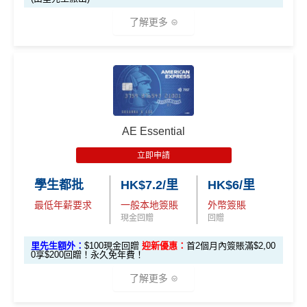
🎯 第三階段：額外迎新簽賬獎賞 (累積簽滿 HK$30,0
贈
申請完填Form
MrMiles.hk/pc-form
賺
多
88里賞金#
00 - 包括 HK$12,000 本地 + HK$10,000 外幣)
了解更多
❗️
（由里先生派出🎯38新會員+成功批卡50額外里賞
14
金）
282,000 A
4
累積總簽賬滿 HK$3
🎁
迎新禮遇
加總以上，迎新合共高達
HK$1,923
獎賞+
88里賞金#
額外迎新
E積分
萬
0,000（包括合資格
首6個月內
累積簽賬滿HK$6萬有
66萬積分
於
第
獎賞
(相當於 15,66
®
積
AE Blue Cash
信用卡迎新賺回贈
本地及海外簽賬）
#每1里賞金 ≈ HK$1，可兌換FPS轉數快回贈！詳情
MrMi
15至17個月
期間，進行一次任何金額的合資格
7 里數)
分
les.hk/mmcredit
簽賬再有額外
66萬積分
本地簽賬2X積分，簽賬
由2026年8月1日至8月31日期間，迎新簽HK$6,000賺到：
簽
AE Essential
✅
優點
HK$60,000再有額外
12萬積分
申請連結
：
MrMil
本地簽賬
賬
• 首 HK$7,000 享 6X
57,000 AE
es.hk/ae-charge-application
首2個月內累積簽賬滿HK$6,000賺
HK$500簽賬回贈
6X + 基本
立即申請
迎
積分
(食盡每季HK$15,00
積分
3X
( HK$1
首3個月成功增值iPhone 或 Apple watch內八達通滿HK
飲食優惠全集：
AE美膳會及餐廳優惠合集
新
• 餘下 HK$5,0
0上限)
(相當於 3,166
學生都批
HK$7.2/里
HK$6/里
2,000 本地
$300賺
HK$100簽賬回贈
00 享基本 3X 積分
優惠活動更新：
AE信用卡優惠合集
里數)
簽賬)
最低年薪要求
一般本地簽賬
外幣簽賬
基本簽賬1.2%：
HK$72簽賬回贈
（主卡及附屬卡）
Cafe Deco Group指定餐廳惠顧晚膳
現金回贈
回贈
88
申請完填Form
MrMiles.hk/bc-form
賺多
88里賞金#
堂食自主餐牌食品﹐星期一至四：2-3人有6折，4-12
外幣簽賬 1
額外外幣簽賬 HK$1
107,500 A
里
申請完填Form
MrMiles.hk/ap-form
賺多88里賞
里先生額外：
$100現金回贈
迎新優惠：
首2個月內簽賬滿$2,00
❗️（由里先生派出🎯38新會員+成功批卡50額外里賞
人有75折 / 星期五至日：2-12人有75折
0.75X
0,000*10.75X 積分
(第
0享$200回贈！永久免年費！
E積分
賞
金#❗️（由里先生派出🎯38新會員+成功批卡50額
金）
一階段已登
(食盡每季HK$10,000上
（主卡）
美心指定中西食府惠顧晚膳堂食自主餐牌食
(相當於 5,972
金
外里賞金）
了解更多
里數)
記)
限)
品﹐星期一至四：2-3人有6折，4-12人有75折 / 星期五
#
加總以上，
合共賺HK$672簽賬回贈+88里賞金#
#每1里賞
至日：2-12人有75折