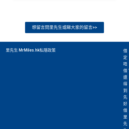
想留言問里先生或睇大家的留言>>
里先生 MrMiles.hk私隱政策
借
定
唔
借
還
得
到
先
好
借
里
先