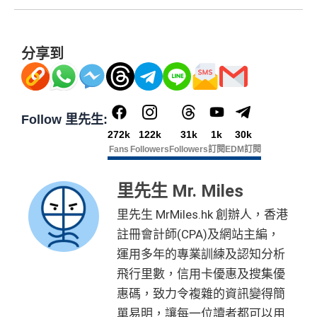
果用
iPhone/Mac的話會可能有Adblock
，建議你改返啲S
$1）、酒店積分（
Marriott Bonvoy積分
或是
Hilton Hon
etting再申請：
MrMiles.hk/adblock/
）
ors積分
）、生活家品等
（
主卡及附屬卡
）
可以憑卡進入香港機場
Plaza Premi
#
每1里賞金 ≈ HK$1，可兌換FPS轉數快回贈！詳情
MrMi
分享到
um Lounge
貴賓候機室，每曆年上限合共
8次
。了解更
✅
優點
les.hk/mmcredit
多：
AE Explorer lounge 貴賓室
全年電影優惠
：專享香港百老匯院線4DX、3D、2D及
HK$9,500年費已經包晒
AE Explorer
年費
Follow 里先生:
IMAX 電影正價戲票9折優惠
可以無限次入全球
AE Lounge
(The Centurion Lounge)
272k
122k
31k
1k
30k
免費旅遊保障
：旅遊意外保障金額高達HK$350萬（需
及
免費帶多1個同伴入
，除香港機場外其他The Centuri
Fans
Followers
Followers
訂閱
EDM訂閱
以AE Explorer卡訂機票）
on Lounges位於美國
網上購物安全保證
：以
AE Explorer卡簽賬可享退貨保
全年全家旅遊保險！
里先生 Mr. Miles
證、 45日購物保障、延長保養服務及價格保障
免費申請2張附屬卡
里先生 MrMiles.hk 創辦人，香港
全球
24
小時提供協助
：透過「運通財」服務於世界各
送1張無限次入全球airport VIP lounge既Priority Pass
註冊會計師(CPA)及網站主編，
地提取現金、超過2,200間美國運通旅遊辦事處提供之
俾你，最新Policy仲打以拎嚟帶多1個guest入
運用多年的專業訓練及認知分析
專有服務
Amex Platinum Travel Service -
Fine Hotels & Resorts
飛行里數，信用卡優惠及搜集優
批卡特快，5-10個工作天
(FHR)
識玩又夠運嘅住品牌酒店平過官網不但止仲有
惠碼，致力令複雜的資訊變得簡
沒有
海外簽賬DCC協議
，海外實地簽賬唔洗怕中咗DC
得upgrade套房，免費早餐，Late check out等等benefit
單易明，讓每一位讀者都可以用
C陷阱