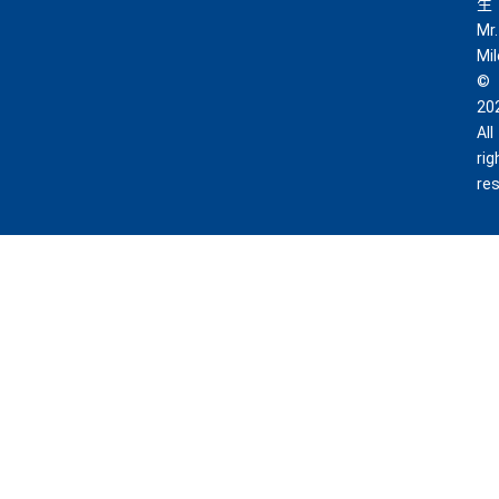
生
Mr.
Mi
©
20
All
rig
re