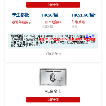
立即申請
學生都批
HK$6/里
HK$1.68/里*
最低年薪要求
一般本地簽賬
外幣簽賬
現金回贈
回贈
限時迎新：
2026年8月4日至8月12日23:59期間，新客經
里先生
成功申請，迎新獎賞
高達32,805里數+$550簽賬回贈+88里賞金
#
(由里先生派出)！簽滿$8,000賺8,000里+登記本地簽賬全年6X
積分(相當於HK$3/里)！
了解更多
🎁迎新禮遇
條件 (於首3個月內
AE白金卡
迎新項目
回贈 / 獎賞
做)
立即申請