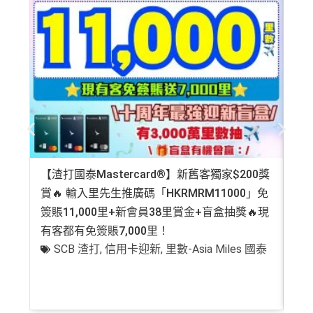
飲食優惠全集：
AE美膳會及餐廳優惠合集
/
AE買一送
一
優惠活動更新：
AE信用卡優惠合集
❎
缺點
年費$9,500無得豁免
海外簽賬手續費小貴，有2%收費(其他卡做緊1至1.9
5%)
【渣打國泰Mastercard®】新舊客獨家$200獎
AE
平日簽賬HK$9=1里，儲里數嚟講唔算吸引
賞🔥 輸入里先生推廣碼「HKRMRM11000」免
登記
簽賬11,000里+新會員38里賞金+盲盒抽獎🔥現
萬高
轉換成飛行里數手續費每次HK$400
有客都有免簽賬7,000里！
有
SCB 渣打
,
信用卡迎新
,
里數-Asia Miles 國泰
+
查看更多信用卡詳情及分析...