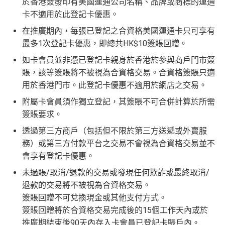
HK$10,000 外幣)
於香港簽發印有美國運通公司名稱、品牌或商標的運通
無得儲里數
5%)
本卡會員。美國運通保留從卡會員之運通卡賬戶內扣
目
簽賬回贈 + 8
卡不適用於此登記卡優惠。
除有關推薦獎賞及迎新優惠價值之權利而不作事先通
8 里賞金#
轉換成飛行里數手續費每次$400
在推廣期內，每張已登記之合資格美國運通卡只可享有
查看更多信用卡詳情及分析...
知。
H
最多1次登記卡優惠，即總共HK$10簽賬回贈。
如12 個月內取消該卡，按條款話有可能收返迎新
K
查看更多信用卡詳情及分析...
如卡會員並非憑已登記卡親身於香港於參與商戶門市簽
$5
整個迎新期合共可賺
高達32,805里數+HK$550簽賬回
首3個月內
用基本卡或附屬卡為手機八達通包括
AE Essential
年費
及
年薪要求
賬，該等簽賬將不被視為合資格交易。合資格簽賬只適
0
贈+88里賞金#
！
iPhone、Apple Watch或Android手機，單次增
用於香港門市。此登記卡優惠不適用於網店之交易。
簽
條款寫合資格迎新簽賬積分將於簽賬後
8個星期內
值淨HK$600
存
賬
附屬卡會員須作獨立登記，其簽賬不可合併計算於所需
年薪要求：HK$120,000/年 (其實學生都批到)
入，但實測過係簽賬後3日內就入到！超快手趕住要里數
回
簽賬要求。
的話用AE Explorer就啱晒！
批得好寬鬆！即使年薪未夠都可以試咗先！
信貸紀錄
贈
本身準時還款都會批到卡！
首年免年費，其後每年HK$2,200(收咗打去要求免，有
透過第三方商戶（包括但不限於第三方送遞或外賣服
得傾的)
務）或第三方付款平台之交易不會視為合資格交易並不
76
年費：
永久免年費
會享有登記卡優惠。
萬
AE啲卡勝在食
信用卡迎新
基本上你簽到嘅賬就當合資
亦可繼續使用首2張附屬卡而無須繳付年費
積
首6個月內
累積簽賬滿HK$6萬有
32萬積分
於
第
格簽賬，無再細分
信用卡交保險
/醫療/
廣告費
/交租果啲
未過賬/取消/退款的交易或發現任何欺詐或最終取消/
分
15至17個月
期間，進行一次任何金額的合資格
唔計，所以可以放心簽。
AE Essential特點
退款的交易將不被視為合資格交易。
簽
簽賬再有額外
32萬積分
本地簽賬2X積分，簽賬
簽賬回贈不可兌換現金或其他支付方式。
#每1里賞金 ≈ HK$1，可兌換FPS轉數快回贈！詳情
MrMil
賬
HK$60,000再有額外
12萬積分
申請連結
：
MrMil
簽賬回贈將於合資格交易完成後的15個工作天內或於
Amex唯一一張永久免年費
AE Explorer Card
優點
迎
es.hk/ae-charge-apply/
es.hk/mmcredit
推廣期結束後90天內存入卡會員已登記卡賬戶內。