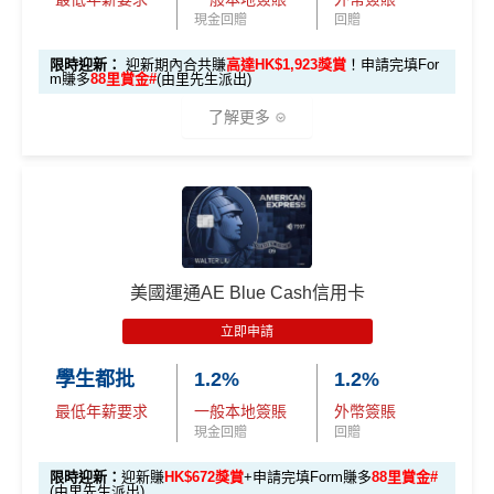
現金回贈
回贈
【🔥限時
A
限時迎新：
迎新期內合共賺
高達HK$1,923獎賞
！申請完填For
加碼🔥】
m賺多
88里賞金#
(由里先生派出)
E
HK$500 簽
首次簽賬
完成任何金額之首次
白
了解更多
簽賬
賬回贈
(8月4日至
金
8月12日期
卡
各迎新優惠詳情
間)
🎁
迎新禮遇
迎
新
AE白金信用卡迎新(只適用於2026年8月1日至8月31日23:
96,000 AE
項
累積本地簽賬滿 HK
59前申請)：
本地迎新
積分
目
$8,000（須以港幣結
獎賞
美國運通AE Blue Cash信用卡
(相當於 5,333
算）
首3個月內成功簽賬一次: 享
HK$300簽賬回贈
里數)
H
立即申請
首3個月內成功簽賬滿HK$10,000: 享
HK$700簽賬回贈
K
本地簽賬
48,000 AE
學生都批
1.2%
1.2%
基本卡批核後首3個月內每HK$1=5美國運通積分，可
$5
首3個月內
用基本卡或附屬卡為手機八達通包括
6X 積分
上述 HK$8,000 本地
積分
賺取
高達240,000積分
，（以
Amex Travel換機票酒店
0
最低年薪要求
一般本地簽賬
外幣簽賬
iPhone、Apple Watch或Android手機，單次增
簽賬*6X 積分
(第一階段已
(相當於 2,667
(ATO)
或以Pay with points max每260＝$1^可換HK$9
簽
現金回贈
回贈
值淨HK$600
里數)
登記)
23，換酒店分/里數或禮品價值會更高！）如果有大額
賬
限時迎新：
迎新賺
HK$672獎賞
+申請完填Form賺多
88里賞金#
簽賬如醫院或保險，用呢個offer都抵！
回
(由里先生派出)