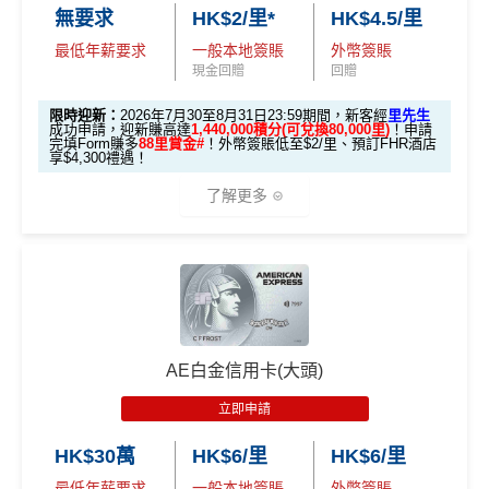
🎯 第一階段：開卡必做 (登記特別優惠)
無要求
HK$2/里*
HK$4.5/里
最低年薪要求
一般本地簽賬
外幣簽賬
1️⃣ 啟動「本地簽賬 6
現金回贈
回贈
X 積分」優惠（每季
上限 HK$15,000）
限時迎新：
2026年7月30至8月31日23:59期間，新客經
里先生
成功申請，迎新賺高達
1,440,000積分(可兌換80,000里)
！申請
完填Form賺多
88里賞金#
！外幣簽賬低至$2/里、預訂FHR酒店
📍
登記優惠 1：
htt
享$4,300禮遇！
ps://shorturl.at/K
了解更多
hrl8
(為下階段疊
登記特別
加倍數積分
2️⃣ 啟動「
外幣簽賬 1
推廣
作準備)
0.75X 積分
」優惠
🎁
迎新禮遇 AE白金卡里先生優惠
（每季上限 HK$10,0
00）
優惠期：
2026年7月30日至8月31日23:59期間
，年費HK
$9,500，無得傾必需俾，留意
新客
及
現有
AE信用卡
之客戶
📍
登記優惠 2：
htt
AE白金信用卡(大頭)
迎新有唔同
全新美國運通基本卡會員*
：迎新高達
1,440,0
ps://shorturl.at/Y
00 AE積分
(可換80,000里) +88里賞金#(由里先生派出)
迎
NQXl
立即申請
新資格：
現時或於申請日期起計過去 12 個月內
未曾持有
或取消
任何由美國運通香港批核的信用卡或簽賬卡之基本
HK$30萬
HK$6/里
HK$6/里
🎯 第二階段：本地迎新簽賬獎賞 (累積簽滿 HK$8,00
卡會員。
0 本地簽賬)
最低年薪要求
一般本地簽賬
外幣簽賬