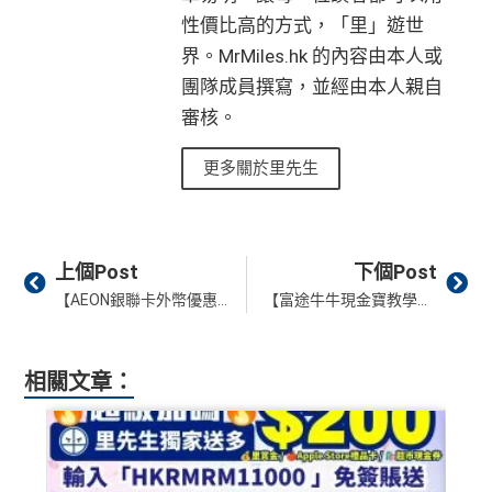
s
性價比高的方式，「里」遊世
一連串
American Express信用卡消費優惠
可以轉積分為多個飛行里數或酒店積分計劃，包括Asi
界。MrMiles.hk 的內容由本人或
a Miles/ Avios/ KrisFlyer/
Marriott Bonvoy
/
Hilton Hono
團隊成員撰寫，並經由本人親自
查看更多信用卡詳情及分析...
rs Points
等等
審核。
AE緊急家居及汽車支援服務
酒店Elite會籍，Hilton金卡入住送早餐
更多關於里先生
美心美膳會2-3人星期一至四食有六折
睇戲折扣
：
星期五係百老匯、PALACE或AMC睇戲買
一送一或其他日子享有8折優惠
Prev
Ne
上個Post
下個Post
AE購物保障：延長一年保障
【AEON銀聯卡外幣優惠】韓國、中國內地、澳門及台灣6%現金回贈！
【富途牛牛現金寶教學】穩定回報投資產品，即睇使用/出金教學、手續費、功能
高達HK$9,000奢華酒店回贈
AE白金卡香港足球會HKFC禮遇
相關文章：
亞洲50+指定高爾夫球會免費果嶺費
信和酒店優惠：會送住宿禮券，信和酒店及遠東酒店
集團第二晚免費住宿
積分無限期