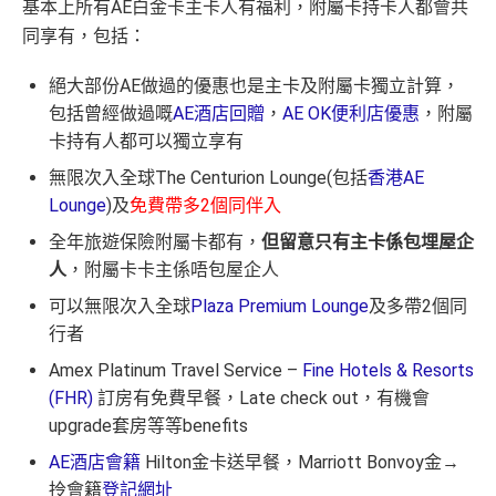
基本上所有AE白金卡主卡人有福利，附屬卡持卡人都會共
同享有，包括：
絕大部份AE做過的優惠也是主卡及附屬卡獨立計算，
包括曾經做過嘅
AE酒店回贈
，
AE OK便利店優惠
，附屬
卡持有人都可以獨立享有
無限次入全球The Centurion Lounge(包括
香港AE
Lounge
)及
免費帶多2個同伴入
全年旅遊保險附屬卡都有，
但留意只有主卡係包埋屋企
人
，附屬卡卡主係唔包屋企人
可以無限次入全球
Plaza Premium Lounge
及多帶2個同
行者
Amex Platinum Travel Service –
Fine Hotels & Resorts
(FHR)
訂房有免費早餐，Late check out，有機會
upgrade套房等等benefits
AE酒店會籍
Hilton金卡送早餐，Marriott Bonvoy金→
拎會籍
登記網址