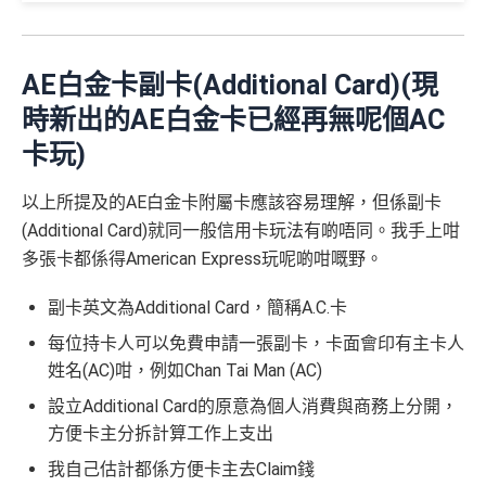
至日：2-12人有75折
金 ≈ HK$1，可兌換FPS轉數快回贈！詳情
MrMiles.hk/m
⭐️ 手機八達通增值獎賞 + 里先生額外賞 ⭐️
AE Essential信用卡迎新
（主卡及附屬卡）
惠顧聘珍樓、名都酒樓及名都﹐
晚
mcredit
以上迎新連同基本積分合共有
高達1,440,000 AE積分
膳堂食自選主餐牌食品及飲品有7折
✅
優點
AE白金卡副卡(Additional Card)(現
(=80,000里數) + HK$50簽賬回贈
，
獎賞由AE直接存
用基本卡或附屬卡為
（主卡及附屬卡）
Mira Dining 旗下指定餐廳國金軒 (if
手機八達通 (iPhone /
入。同埋
88里賞金#
(由里先生派出)。
現有美國運通基
時新出的AE白金卡已經再無呢個AC
HK$50 簽
八達通增
c)、 翠亨邨，
晚膳堂食自選主餐牌食品及飲品7折
，及
迎新項目
條件(於首2個月內做)
回贈
Apple Watch / Andro
本卡會員**
：迎新高達
76萬AE
積分
(可換42,222里)+88里
所有回贈直接以現金形式直接入落信用卡statement
值回贈
卡玩)
賬回贈
自選主餐牌食品外賣自取低至75折
id) 單次增值滿 HK$6
賞金#(由里先生派出)
迎新資格：現時持有或於申請日期
本地港幣及外幣簽賬無上限現金回贈1.2%
里先生額外現
00
（主卡及附屬卡）
星期五係百老匯、PALACE或AMC
起計過去 12 個月內
曾持有或取消
任何由美國運通香港批
以上所提及的AE白金卡附屬卡應該容易理解，但係副卡
如當面交付保險費用都有1.2%現金回贈！
金
(
申請連
免簽賬，7個工作天內
睇戲買一送一
核的信用卡或簽賬卡（不包括美國運通白金卡/半島白金
(Additional Card)就同一般信用卡玩法有啲唔同。我手上咁
結：
MrMiles.
提交所有所需文件批
HK$100
申請完填 Form
MrMi
唔洗煩，簽賬統一1.2%啱晒唔儲里數又唔追優惠嘅朋
卡）之基本卡會員。
全年盡享 city’super、LOG-ON 及 cookedDeli
97折
優
多張卡都係得American Express玩呢啲咁嘅野。
hk/ae-essenti
卡即可
里先生額
les.hk/exp-form
88 里賞金#
友
(含
惠
al-apply
)
外賞
38 新會員 + 成功批卡 5
(由里先生派出)
港幣支付外國註册商戶沒有收費及沒有
DCC
交易協
副卡英文為Additional Card，簡稱A.C.卡
積分無限期
A
0 額外里賞金)
議，網上簽賬會少啲機會被收額外手續費
E
每曆年首$120,000簽賬$6=1里
每位持卡人可以免費申請一張副卡，卡面會印有主卡人
累積簽賬額滿HK$2,00
簽賬迎新
HK$200
長期有
AE信用卡優惠
白
姓名(AC)咁，例如Chan Tai Man (AC)
0或以上
590,500
❎
缺點
金
❎
缺點
設立Additional Card的原意為個人消費與商務上分開，
AE積分
(可
卡
現有客戶迎新優惠詳情
完成所有條件 (總簽賬
方便卡主分拆計算工作上支出
兌換 32,805
AE Essential迎新優惠冷河期12個月，迎新優惠不適用
迎
💰迎新總
HK$30,000：包括
年費要$2,200，即使有
AE白金卡
都不能免年費
里數)
於現時持有或於申請日期起計過去 12 個月內曾取消或
新
我自己估計都係方便卡主去Claim錢
網上繳費無回贈
計
HK$20,000 本地 +
海外簽賬手續費小貴，有2%收費(其他卡做緊1至1.9