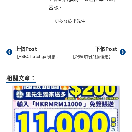
C陷阱
s
審核。
一連串
American Express信用卡消費優惠
可以轉積分為多個飛行里數或酒店積分計劃，包括Asi
a Miles/ Avios/ KrisFlyer/
Marriott Bonvoy
/
Hilton Hono
更多關於里先生
查看更多信用卡詳情及分析...
rs Points
等等
AE緊急家居及汽車支援服務
Prev
Ne
酒店Elite會籍，Hilton金卡入住送早餐
上個Post
下個Post
美心美膳會2-3人星期一至四食有六折
【HSBC hutchgo 優惠】滙豐信用卡預訂酒店享94折優惠
【銀聯 噴射飛航優惠】銀聯卡買TurboJET普通位船票即可免費升級至豪華位1次！
睇戲折扣
：
星期五係百老匯、PALACE或AMC睇戲買
一送一或其他日子享有8折優惠
相關文章：
AE購物保障：延長一年保障
高達HK$9,000奢華酒店回贈
AE白金卡香港足球會HKFC禮遇
亞洲50+指定高爾夫球會免費果嶺費
信和酒店優惠：會送住宿禮券，信和酒店及遠東酒店
集團第二晚免費住宿