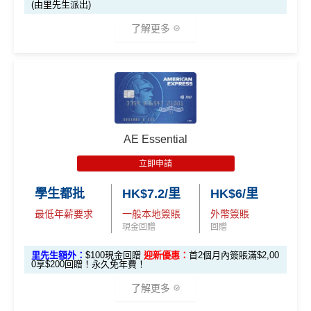
回
(由里先生派出)
🎯 第三階段：額外迎新簽賬獎賞 (累積簽滿 HK$30,0
贈
申請完填Form
MrMiles.hk/pc-form
賺
多
88里賞金#
00 - 包括 HK$12,000 本地 + HK$10,000 外幣)
了解更多
❗️
（由里先生派出🎯38新會員+成功批卡50額外里賞
14
金）
282,000 A
4
累積總簽賬滿 HK$3
🎁
迎新禮遇
加總以上，迎新合共高達
HK$1,923
獎賞+
88里賞金#
額外迎新
E積分
萬
0,000（包括合資格
首6個月內
累積簽賬滿HK$6萬有
66萬積分
於
第
獎賞
(相當於 15,66
®
積
AE Blue Cash
信用卡迎新賺回贈
本地及海外簽賬）
#每1里賞金 ≈ HK$1，可兌換FPS轉數快回贈！詳情
MrMi
15至17個月
期間，進行一次任何金額的合資格
7 里數)
分
les.hk/mmcredit
簽賬再有額外
66萬積分
本地簽賬2X積分，簽賬
由2026年8月1日至8月31日期間，迎新簽HK$6,000賺到：
簽
AE Essential
✅
優點
HK$60,000再有額外
12萬積分
申請連結
：
MrMil
本地簽賬
賬
• 首 HK$7,000 享 6X
57,000 AE
es.hk/ae-charge-application
首2個月內累積簽賬滿HK$6,000賺
HK$500簽賬回贈
6X + 基本
立即申請
迎
積分
(食盡每季HK$15,00
積分
3X
( HK$1
首3個月成功增值iPhone 或 Apple watch內八達通滿HK
飲食優惠全集：
AE美膳會及餐廳優惠合集
新
• 餘下 HK$5,0
0上限)
(相當於 3,166
學生都批
HK$7.2/里
HK$6/里
2,000 本地
$300賺
HK$100簽賬回贈
00 享基本 3X 積分
優惠活動更新：
AE信用卡優惠合集
里數)
簽賬)
最低年薪要求
一般本地簽賬
外幣簽賬
基本簽賬1.2%：
HK$72簽賬回贈
（主卡及附屬卡）
Cafe Deco Group指定餐廳惠顧晚膳
現金回贈
回贈
88
申請完填Form
MrMiles.hk/bc-form
賺多
88里賞金#
堂食自主餐牌食品﹐星期一至四：2-3人有6折，4-12
外幣簽賬 1
額外外幣簽賬 HK$1
107,500 A
里
申請完填Form
MrMiles.hk/ap-form
賺多88里賞
里先生額外：
$100現金回贈
迎新優惠：
首2個月內簽賬滿$2,00
❗️（由里先生派出🎯38新會員+成功批卡50額外里賞
人有75折 / 星期五至日：2-12人有75折
0.75X
0,000*10.75X 積分
(第
0享$200回贈！永久免年費！
E積分
賞
金#❗️（由里先生派出🎯38新會員+成功批卡50額
金）
一階段已登
(食盡每季HK$10,000上
（主卡）
美心指定中西食府惠顧晚膳堂食自主餐牌食
(相當於 5,972
金
外里賞金）
了解更多
里數)
記)
限)
品﹐星期一至四：2-3人有6折，4-12人有75折 / 星期五
#
加總以上，
合共賺HK$672簽賬回贈+88里賞金#
#每1里賞