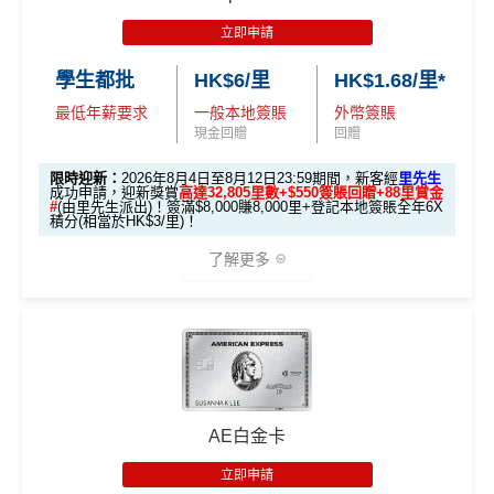
立即申請
學生都批
HK$6/里
HK$1.68/里*
最低年薪要求
一般本地簽賬
外幣簽賬
現金回贈
回贈
限時迎新：
2026年8月4日至8月12日23:59期間，新客經
里先生
成功申請，迎新獎賞
高達32,805里數+$550簽賬回贈+88里賞金
#
(由里先生派出)！簽滿$8,000賺8,000里+登記本地簽賬全年6X
積分(相當於HK$3/里)！
了解更多
🎁迎新禮遇
條件 (於首3個月內
AE白金卡
迎新項目
回贈 / 獎賞
做)
立即申請