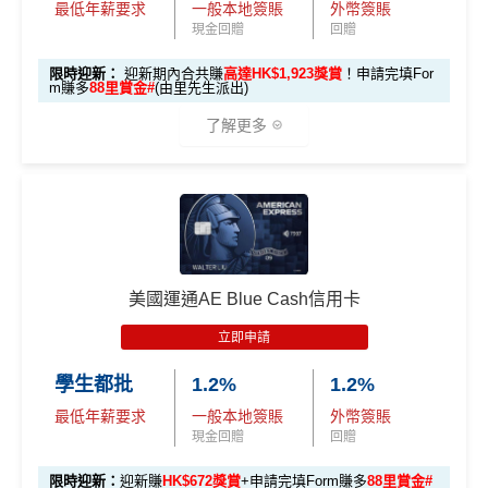
0 本地簽賬)
最低年薪要求
一般本地簽賬
外幣簽賬
現金回贈
回贈
【🔥限時
A
限時迎新：
迎新期內合共賺
高達HK$1,923獎賞
！申請完填For
加碼🔥】
m賺多
88里賞金#
(由里先生派出)
E
HK$500 簽
首次簽賬
完成任何金額之首次
白
了解更多
簽賬
賬回贈
(8月4日至
金
8月12日期
卡
各迎新優惠詳情
間)
🎁
迎新禮遇
迎
新
AE白金信用卡迎新(只適用於2026年8月1日至8月31日23:
96,000 AE
項
累積本地簽賬滿 HK
59前申請)：
本地迎新
積分
目
$8,000（須以港幣結
獎賞
美國運通AE Blue Cash信用卡
(相當於 5,333
算）
首3個月內成功簽賬一次: 享
HK$300簽賬回贈
里數)
H
立即申請
首3個月內成功簽賬滿HK$10,000: 享
HK$700簽賬回贈
K
本地簽賬
48,000 AE
學生都批
1.2%
1.2%
基本卡批核後首3個月內每HK$1=5美國運通積分，可
$5
首3個月內
用基本卡或附屬卡為手機八達通包括
6X 積分
上述 HK$8,000 本地
積分
賺取
高達240,000積分
，（以
Amex Travel換機票酒店
0
最低年薪要求
一般本地簽賬
外幣簽賬
iPhone、Apple Watch或Android手機，單次增
簽賬*6X 積分
(第一階段已
(相當於 2,667
(ATO)
或以Pay with points max每260＝$1^可換HK$9
簽
現金回贈
回贈
值淨HK$600
里數)
登記)
23，換酒店分/里數或禮品價值會更高！）如果有大額
賬
限時迎新：
迎新賺
HK$672獎賞
+申請完填Form賺多
88里賞金#
簽賬如醫院或保險，用呢個offer都抵！