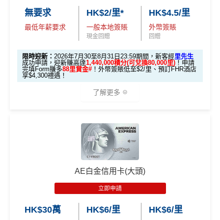
🎯 第一階段：開卡必做 (登記特別優惠)
無要求
HK$2/里*
HK$4.5/里
最低年薪要求
一般本地簽賬
外幣簽賬
1️⃣ 啟動「本地簽賬 6
現金回贈
回贈
X 積分」優惠（每季
上限 HK$15,000）
限時迎新：
2026年7月30至8月31日23:59期間，新客經
里先生
成功申請，迎新賺高達
1,440,000積分(可兌換80,000里)
！申請
完填Form賺多
88里賞金#
！外幣簽賬低至$2/里、預訂FHR酒店
📍
登記優惠 1：
htt
享$4,300禮遇！
ps://shorturl.at/K
了解更多
hrl8
(為下階段疊
登記特別
加倍數積分
2️⃣ 啟動「
外幣簽賬 1
推廣
作準備)
0.75X 積分
」優惠
🎁
迎新禮遇 AE白金卡里先生優惠
（每季上限 HK$10,0
00）
優惠期：
2026年7月30日至8月31日23:59期間
，年費HK
$9,500，無得傾必需俾，留意
新客
及
現有
AE信用卡
之客戶
📍
登記優惠 2：
htt
AE白金信用卡(大頭)
迎新有唔同
全新美國運通基本卡會員*
：迎新高達
1,440,0
ps://shorturl.at/Y
00 AE積分
(可換80,000里) +88里賞金#(由里先生派出)
迎
NQXl
立即申請
新資格：
現時或於申請日期起計過去 12 個月內
未曾持有
或取消
任何由美國運通香港批核的信用卡或簽賬卡之基本
HK$30萬
HK$6/里
HK$6/里
🎯 第二階段：本地迎新簽賬獎賞 (累積簽滿 HK$8,00
卡會員。