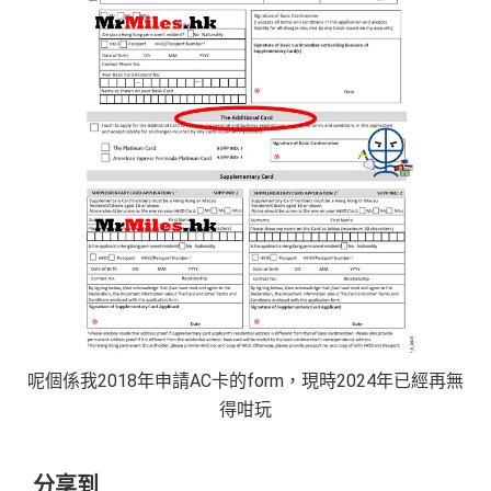
新
如用開
AE白金卡
第二年要收年費時可以選擇取消卡停
首年免年費而且
AE Explorer一年有8次機場貴賓室
免費
一停先，過一過冷河，啲
AE積分
可以轉咗去呢個AE E
用（2026年起有條件）
ssential到先唔需要急住燒晒啲分
88
最新已經加埋
Intervals
(小食飲品套餐) 可以去R
低級別信用卡都仲可以換到飛行里數，雖然要手續費
里
申請完填Form
MrMiles.hk/ap-form
賺多88里賞
oots98 或 Lee Fa Yuen Express到攞份餐
但有得換里數都算係咁
賞
金#❗️（由里先生派出🎯38新會員+成功批卡50額
留意AE Explorer可以用既Lounge唔係
AE Centu
電影禮遇 ：專享香港百老匯院線4DX、3D、2D及 IMA
金
外里賞金）
rion Lounge
而係環亞機場貴賓室
X 電影正價戲票9折優惠
#
每年簽賬達HK$150,000，可獲豁免下年度HK
查看更多信用卡詳情及分析...
$2,200之基本卡會籍年費，亦可繼續使用首2張
以上加總，迎新有
76
0,000 AE積分(相等於42,222里數)+H
附屬卡而無須繳付年費
K$50簽賬回贈
，獎賞由AE直接存入。同埋有
88里賞金#
AE
積分無限期
，AE積分可兌換至10間航空公司夥伴之
(由里先生派出)， 獎賞將於
簽賬後16星期或以內
存入卡會
飛行里數（
行政費亦將全免
）：Asia Miles, Avios、E
員之基本卡的美國運通積分計劃戶口內。
mirates、Finnair及KrisFlyer等里數計劃都有份：18,00
新客戶立即申請
：
MrMiles.hk/ae-charge-
呢個係我2018年申請AC卡的form，現時2024年已經再無
0運通積分= 1,000里→
AE積分兌換里數
application/
得咁玩
現有客戶立即申請
：
MrMiles.hk/ae-charg
全年積分獎賞
：靈活運用美國運通積分兌換現金券／P
e-apply/
ay with Points / 憑分繳費、Travel with Points憑分預訂
分享到
（記得揀返想要嘅迎新連結申請，一經申請無得更改。如
行程（2024年9月30日前：150AE 積分兌換至HK