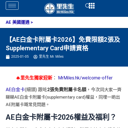
Skip
Open
Open
to
content
AE 美國運通
>
【AE白金卡附屬卡2026】免費限額2張及
Supplementary Card申請資格
2025-01-05
里先生 Mr. Miles
🔥里先生獨家迎新
：
MrMiles.hk/welcome-offer
AE白金卡
(細頭) 跟咗
2張免費附屬卡名額
，今次
同大家一齊
睇睇AE白金卡附屬卡(supplementary card)權益，同埋一啲出
AE附屬卡嘅常見問題。
AE白金卡附屬卡2026權益及福利？