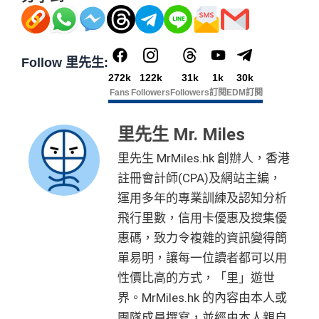
果用
iPhone/Mac的話會可能有Adblock
，建議你改返啲S
$1）、酒店積分（
Marriott Bonvoy積分
或是
Hilton Hon
etting再申請：
MrMiles.hk/adblock/
）
ors積分
）、生活家品等
（
主卡及附屬卡
）
可以憑卡進入香港機場
Plaza Premi
#
每1里賞金 ≈ HK$1，可兌換FPS轉數快回贈！詳情
MrMi
Follow 里先生:
um Lounge
貴賓候機室，每曆年上限合共
8次
。了解更
✅
優點
272k
122k
31k
1k
30k
les.hk/mmcredit
多：
AE Explorer lounge 貴賓室
Fans
Followers
Followers
訂閱
EDM訂閱
全年電影優惠
：專享香港百老匯院線4DX、3D、2D及
HK$9,500年費已經包晒
AE Explorer
年費
IMAX 電影正價戲票9折優惠
里先生 Mr. Miles
可以無限次入全球
AE Lounge
(The Centurion Lounge)
免費旅遊保障
：旅遊意外保障金額高達HK$350萬（需
及
免費帶多1個同伴入
，除香港機場外其他The Centuri
里先生 MrMiles.hk 創辦人，香港
以AE Explorer卡訂機票）
on Lounges位於美國
註冊會計師(CPA)及網站主編，
網上購物安全保證
：以
AE Explorer卡簽賬可享退貨保
全年全家旅遊保險！
運用多年的專業訓練及認知分析
證、 45日購物保障、延長保養服務及價格保障
免費申請2張附屬卡
飛行里數，信用卡優惠及搜集優
全球
24
小時提供協助
：透過「運通財」服務於世界各
惠碼，致力令複雜的資訊變得簡
送1張無限次入全球airport VIP lounge既Priority Pass
地提取現金、超過2,200間美國運通旅遊辦事處提供之
俾你，最新Policy仲打以拎嚟帶多1個guest入
單易明，讓每一位讀者都可以用
專有服務
性價比高的方式，「里」遊世
Amex Platinum Travel Service -
Fine Hotels & Resorts
批卡特快，5-10個工作天
(FHR)
識玩又夠運嘅住品牌酒店平過官網不但止仲有
界。MrMiles.hk 的內容由本人或
沒有
海外簽賬DCC協議
，海外實地簽賬唔洗怕中咗DC
得upgrade套房，免費早餐，Late check out等等benefit
團隊成員撰寫，並經由本人親自