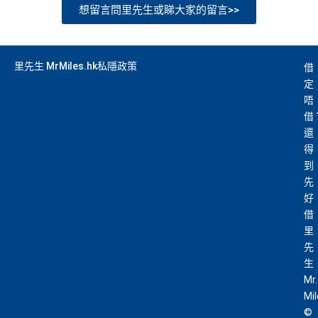
想留言問里先生或睇大家的留言>>
里先生 MrMiles.hk私隱政策
借
定
唔
借
還
得
到
先
好
借
里
先
生
Mr.
Mi
©