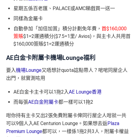
星期五係百老匯、PALACE或AMC睇戲買一送一
同樣為金屬卡
自動參加「加倍加賞」積分計劃免年費，
首$160,000
簽賬
$1=2運通積分($7.5=1里/ Avios)，與主卡人共用首
$160,000簽賬$1=2運通積分
AE白金卡附屬卡機場Lounge福利
要入
機場Lounge
又唔想計quota諗點帶人？啱啱同屋企人
出門，就實測咗用
AE白金卡主卡可以1拖2入
AE Lounge香港
而每張
AE白金附屬卡
都一樣可以1拖2
咁你持有主卡又出2張免費附屬卡俾同行屋企人咁就一共
可以9個人入AE Centurion Lounge。如果想去返
Plaza
Premium Lounge
都可以，一樣係1拖2共3人，附屬卡權益