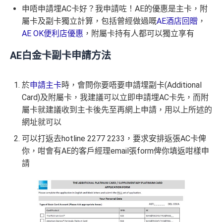
曾為任何由美國運通香港批核的信用卡或簽賬卡之基
項
+ HK$550
HK$10,000 外幣)
無得儲里數
申唔申請埋AC卡好？我申請咗！AE的優惠是主卡，附
5%)
本卡會員。美國運通保留從卡會員之運通卡賬戶內扣
目
簽賬回贈 + 8
屬卡及副卡獨立計算，包括曾經做過嘅
AE酒店回贈
，
除有關推薦獎賞及迎新優惠價值之權利而不作事先通
8 里賞金#
轉換成飛行里數手續費每次$400
AE OK便利店優惠
，附屬卡持有人都可以獨立享有
查看更多信用卡詳情及分析...
知。
H
如12 個月內取消該卡，按條款話有可能收返迎新
K
查看更多信用卡詳情及分析...
AE白金卡副卡申請方法
$5
整個迎新期合共可賺
高達32,805里數+HK$550簽賬回
首3個月內
用基本卡或附屬卡為手機八達通包括
AE Essential
年費
及
年薪要求
0
贈+88里賞金#
！
iPhone、Apple Watch或Android手機，單次增
於
申請主卡
時，會問你要唔要申請埋副卡(Additional
簽
條款寫合資格迎新簽賬積分將於簽賬後
8個星期內
值淨HK$600
存
Card)及附屬卡，我建議可以立即申請埋AC卡先，而附
賬
年薪要求：HK$120,000/年 (其實學生都批到)
入，但實測過係簽賬後3日內就入到！超快手趕住要里數
屬卡就建議收到主卡後先至再網上申請，用以上所述的
回
的話用AE Explorer就啱晒！
批得好寬鬆！即使年薪未夠都可以試咗先！
信貸紀錄
網址就可以
贈
本身準時還款都會批到卡！
首年免年費，其後每年HK$2,200(收咗打去要求免，有
可以打返去hotline 2277 2233，要求安排返張AC卡俾
得傾的)
76
年費：
永久免年費
你，咁會有AE的客戶經理email張form俾你填返咁樣申
萬
AE啲卡勝在食
信用卡迎新
基本上你簽到嘅賬就當合資
請
亦可繼續使用首2張附屬卡而無須繳付年費
積
首6個月內
累積簽賬滿HK$6萬有
32萬積分
於
第
格簽賬，無再細分
信用卡交保險
/醫療/
廣告費
/交租果啲
分
15至17個月
期間，進行一次任何金額的合資格
唔計，所以可以放心簽。
AE Essential特點
簽
簽賬再有額外
32萬積分
本地簽賬2X積分，簽賬
#每1里賞金 ≈ HK$1，可兌換FPS轉數快回贈！詳情
MrMil
賬
HK$60,000再有額外
12萬積分
申請連結
：
MrMil
Amex唯一一張永久免年費
AE Explorer Card
優點
迎
es.hk/ae-charge-apply/
es.hk/mmcredit