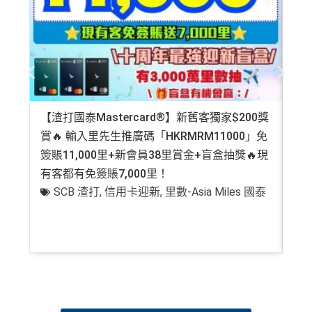
積分無限期
飲食優惠全集：
AE美膳會及餐廳優惠合集
/
AE買一送
一
優惠活動更新：
AE信用卡優惠合集
❎
缺點
【渣打國泰Mastercard®】新舊客獨家$200獎
AE
賞🔥 輸入里先生推廣碼「HKRMRM11000」免
登記
年費$9,500無得豁免
簽賬11,000里+新會員38里賞金+盲盒抽獎🔥現
萬高
海外簽賬手續費小貴，有2%收費(其他卡做緊1至1.9
有客都有免簽賬7,000里！
有
5%)
SCB 渣打
,
信用卡迎新
,
里數-Asia Miles 國泰
+
平日簽賬HK$9=1里，儲里數嚟講唔算吸引
轉換成飛行里數手續費每次HK$400
查看更多信用卡詳情及分析...