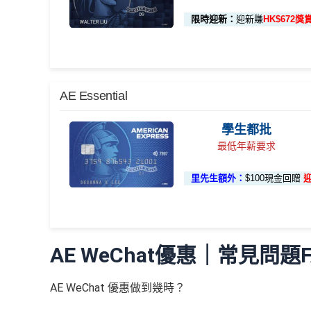
(第一階
首3個月內成功簽賬滿HK$10,000: 享
HK$700簽
上述 HK$8,000 本
144萬積
首6個月內
累積簽賬滿HK$6萬有
66萬
段已登記)
限時迎新：
迎新賺
HK$672獎
基本卡批核後首3個月內每HK$1=5美國運通積分
分簽賬
額外
66萬積分
本地簽賬2X積分，簽賬HK
以Pay with points max每260＝$1^可
🎯 第三階段：額外迎新簽賬獎賞 (累積簽滿 HK$30,000 
迎新
application
險，用呢個offer都抵！
🎁
迎新禮遇
88里賞
申請完填Form
MrMiles.hk/ap-form
累積總簽賬滿 HK$3
賺多
申請完填Form
MrMiles.hk/pc-form
賺
多
88里賞金
額外迎新獎賞
AE Essential
金#
金）
外簽賬）
加總以上，迎新合共高達
HK$1,923
獎賞+
88里賞金
®
AE Blue Cash
信用卡迎新賺回
學生都批
本地簽賬 6X + 基本 3X
• 首 HK$7,000 享 
#每1里賞金 ≈ HK$1，可兌換FPS轉數快回贈！詳情
M
(
以上迎新連同基本積分合共有
高達1,440,000 AE
最低年薪要求
由2026年8月1日至8月31日期間，迎新簽HK$6,000
• 餘下 HK$5,000 
✅
優點
HK$12,000 本地簽賬)
同埋
88里賞金#
(由里先生派出)。
現有美國運通基本
首2個月內累積簽賬滿HK$6,000賺
HK$500簽賬回
先生派出)
迎新資格：現時持有或於申請日期起計過去 
里先生額外：
$100現金回贈
外幣簽賬 10.75X
額外外幣簽賬 HK$10,
(第一階段
卡（不包括美國運通白金卡/半島白金卡）之基本卡會
飲食優惠全集：
AE美膳會及餐廳優惠合集
首3個月成功增值iPhone 或 Apple watch內八達通
已登記)
HK$10,000上限)
優惠活動更新：
AE信用卡優惠合集
基本簽賬1.2%：
HK$72簽賬回贈
⭐️ 手機八達通增值獎賞 + 里先生額外賞 ⭐️
AE白金
（主卡及附屬卡）
Cafe Deco Group指定
申請完填Form
MrMiles.hk/bc-form
賺多
88里賞金
AE Essential信用卡迎新
AE WeChat優惠｜常見問題F
卡迎新
現有客戶迎新優惠詳情
/ 星期五至日：2-12人有75折
用基本卡或附屬卡為手機八達
加總以上，
合共賺HK$672簽賬回贈+88里賞金#
#每
項目
八達通增值回贈
（主卡）
美心指定中西食府惠顧晚膳堂食自主餐牌食品
Watch / Android
AE WeChat 優惠做到幾時？
edit
-12人有75折
✅
優點
HK$50