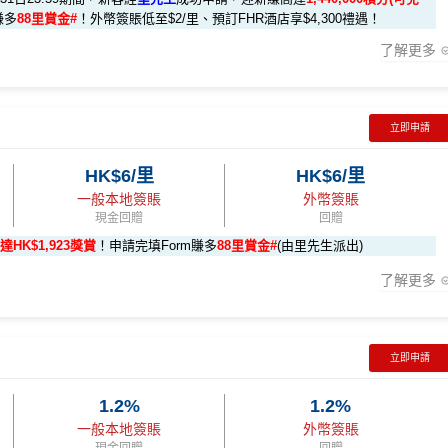
賺多
88里賞金#
！外幣簽賬低至$2/里、預訂FHR酒店享$4,300禮遇！
了解更多
 6X 積分」優惠（每季上限 H
s://shorturl.at/Khrl8
2️⃣
先生優惠
(為下階段疊加倍數積分作準備)
立即申請
5X 積分
」優惠（每季上限
K$9,500，無得傾必需俾，留意
新客
及
現有
AE信用卡
之客戶迎新
HK$6/里
HK$6/里
000 AE積分
(可換80,000里) +88里賞金#(由里先生派出)
迎新資格：
ps://shorturl.at/YNQXl
一般本地簽賬
外幣簽賬
消
任何由美國運通香港批核的信用卡或簽賬卡之基本卡會員。
現金回贈
回贈
達HK$1,923獎賞
！申請完填Form賺多
88里賞金#
(由里先生派出)
000 本地簽賬)
了解更多
簽賬
HK$500 簽賬回贈
立即申請
96,000 AE積分
3:59前申請)：
8,000（須以港幣結算）
iPhone、Apple Watch或Android手機，單次增值淨HK$6
(相當於 5,333 里數)
1.2%
1.2%
一般本地簽賬
外幣簽賬