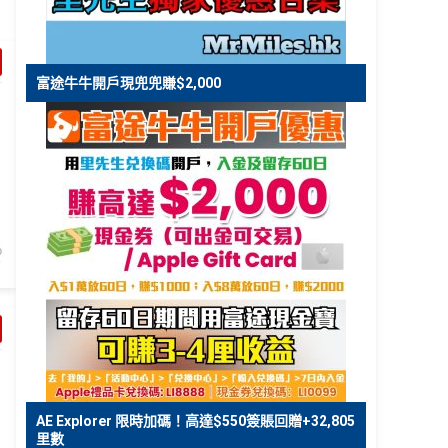
富途牛牛開戶現兜兜賺$2,000
AE Explorer 限時加碼！高達$550簽賬回贈+32,805
里數