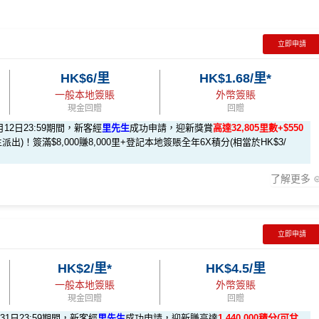
立即申請
HK$6/里
HK$1.68/里*
一般本地簽賬
外幣簽賬
現金回贈
回贈
月12日23:59期間，新客經
里先生
成功申請，迎新獎賞
高達32,805里數+$550
派出)！簽滿$8,000賺8,000里+登記本地簽賬全年6X積分(相當於HK$3/
了解更多
立即申請
HK$2/里*
HK$4.5/里
做)
回贈 / 獎賞
一般本地簽賬
外幣簽賬
現金回贈
回贈
月31日23:59期間，新客經
里先生
成功申請，迎新賺高達
1,440,000積分(可兌