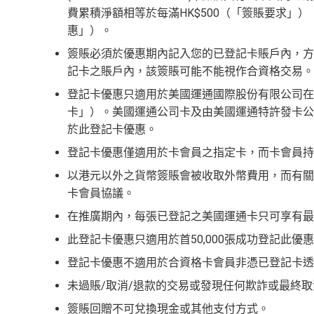
費累積淨額相等於每滿HK$500（「簽賬要求」）
批得好寬鬆！即使年薪未夠都可以試咗先！
信貸
首年免年費而且
AE Explorer一年有8次機場貴賓室
HK$9,500年費已經包晒
AE Explorer
年費
惠」）。
年費：
永久免年費
最新已經加埋
Intervals
(小食飲品套餐) 可以去Ro
可以無限次入全球
AE Lounge
(The Centurion Lou
簽賬必須於優惠期內記入您的已登記卡賬戶內，方視作
亦可繼續使用首2張附屬卡而無須繳付年費
ges位於美國
記卡之賬戶內，該簽賬可能不能視作合資格交易。
留意AE Explorer可以用既Lounge唔係
AE C
AE Essential特點
全年全家旅遊保險！
登記卡優惠只適用於美國運通國際股份有限公司在
每年簽賬達HK$150,000，可獲豁免下年
付年費
卡」）。美國運通公司卡及由美國運通特許發卡公
免費申請2張附屬卡
於此登記卡優惠。
AE
積分無限期
，AE積分可兌換至10間航空公司
送1張無限次入全球airport VIP lounge既Priori
Amex唯一一張永久免年費
s、Finnair及KrisFlyer等里數計劃都有份：18,00
登記卡優惠僅適用於卡會員之指定卡，而卡會員持
Amex Platinum Travel Service -
Fine Hotels & Re
如用開
AE白金卡
第二年要收年費時可以選擇取消
全年積分獎賞
：靈活運用美國運通積分兌換現金券／Pay wi
de套房，免費早餐，Late check out等等benefits
以港元以外之貨幣簽賬會被收取外幣費用，而有關
到先唔需要急住燒晒啲分
024年9月30日前：150AE 積分兌換至HK$1）
卡會員協議。
可以轉積分為多個飛行里數或酒店積分計劃，包括Asia Miles
低級別信用卡都仲可以換到飛行里數，雖然要手
等
s
等等
在推廣期內，每張已登記之美國運通卡只可享有最多
電影禮遇 ：專享香港百老匯院線4DX、3D、2D及 
（
主卡及附屬卡
）
可以憑卡進入香港機場
Plaza P
AE緊急家居及汽車支援服務
此登記卡優惠只適用於首50,000張成功登記此優
Explorer lounge 貴賓室
酒店Elite會籍，Hilton金卡入住送早餐
登記卡優惠不適用於合資格卡會員非憑已登記卡透
全年電影優惠
：專享香港百老匯院線4DX、3D、2D
查看更多信用卡詳情及分析...
美心美膳會2-3人星期一至四食有六折
未過賬/取消/退款的交易或發現任何欺詐或最終
免費旅遊保障
：旅遊意外保障金額高達HK$350萬（需
睇戲折扣
：
星期五係百老匯、PALACE或AMC
簽賬回贈不可兌換現金或其他支付方式。
網上購物安全保證
：以
AE Explorer卡簽賬