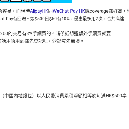
唔容易，而現時
AlipayHK
同
WeChat Pay HK
嘅coverage都好高，
at Pay有回贈。簽$500回$50有10%，優惠最多用2次，合共高達
MB200的交易有3%手續費的。啫係話想避額外手續費就要
返大陸的話用唔用到都先登記吧，登記咗先無壞。
信支付（中國內地錢包）以人民幣消費累積淨額相等於每滿HK$500享