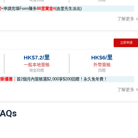
48,000 AE積分
現金回贈
回贈
賬回贈
地簽賬*6X 積分
積分
於
第15至17個月
期間，進行一次任何金額的合資格簽賬再有
(相當於 2,667 里數)
賞
+申請完填Form賺多
88里賞金#
(由里先生派出)
，可賺取
高達240,000積分
，（以
Amex Travel換機票酒店(ATO)
或
$60,000再有額外
12萬積分
申請連結
：
MrMiles.hk/ae-charge-
了解更多
換HK$923，換酒店分/里數或禮品價值會更高！）如果有大額簽賬如醫院或保
- 包括 HK$12,000 本地 + HK$10,000 外幣)
0,000（包括合資格本地及海
88里賞金#❗️（由里先生派出🎯38新會員+成功批卡50額外里賞
#
❗️
（由里先生派出🎯38新會員+成功批卡50額外里賞金）
282,000 AE積分
立即申請
(相當於 15,667 里數)
#
贈
HK$7.2/里
HK$6/里
6X 積分
57,000 AE積分
rMiles.hk/mmcredit
(食盡每季HK$15,000上限)
積分(=80,000里數) + HK$50簽賬回贈
，
獎賞由AE直接存入。
一般本地簽賬
外幣簽賬
賺到：
享基本 3X 積分
(相當於 3,166 里數)
現金回贈
回贈
卡會員**
：迎新高達
76萬AE
積分
(可換42,222里)+88里賞金#(由里
贈
12 個月內
曾持有或取消
任何由美國運通香港批核的信用卡或簽賬
迎新優惠：
首2個月內簽賬滿$2,000享$200回贈！永久免年費！
000*10.75X 積分
107,500 AE積分
(食盡每季
員。
滿HK$300賺
HK$100簽賬回贈
了解更多
(相當於 5,972 里數)
餐廳惠顧晚膳堂食自主餐牌食品﹐星期一至四：2-3人有6折，4-12人有75折
#
❗️（由里先生派出🎯38新會員+成功批卡50額外里賞金）
AQs
通 (iPhone / Apple
1里賞金 ≈ HK$1，可兌換FPS轉數快回贈！詳情
MrMiles.hk/mmcr
HK$50 簽賬回贈
﹐星期一至四：2-3人有6折，4-12人有75折 / 星期五至日：2
) 單次增值滿 HK$600