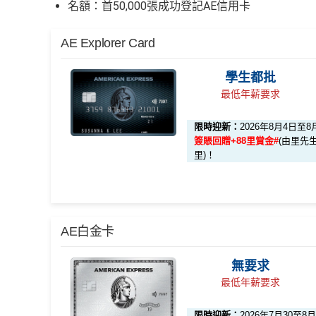
名額：首50,000張成功登記AE信用卡
AE Explorer Card
學生都批
最低年薪要求
限時迎新：
2026年8月4日至8
簽賬回贈+88里賞金#
(由里先生
里)！
🎁迎新禮遇
AE白金卡
無要求
迎新項目
條件 (於首3個月內
最低年薪要求
限時迎新：
2026年7月30至8