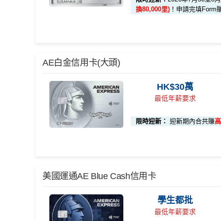
🎯 第一階段：開卡必做 (登記特別優惠)
換80,000里)
！申請完填Form
1️⃣ 啟動「本地簽賬
K$15,000）
📍
登記優惠 1：
http
🎁
迎新禮遇 AE白金卡里
AE白金信用卡(大頭)
登記特別推廣
啟動「
外幣簽賬 10.7
優惠期：
2026年7月30日至8月31日23:59期間
，年費H
HK$10,000）
HK$30萬
有唔同
全新美國運通基本卡會員*
：迎新高達
1,440,
📍
登記優惠 2：
htt
最低年薪要求
現時或於申請日期起計過去 12 個月內
未曾持有或取
限時迎新：
迎新期內合共賺
高
🎯 第二階段：本地迎新簽賬獎賞 (累積簽滿 HK$8,
AE白金
卡迎新
各迎新優惠詳情
【🔥限時加碼🔥】首次簽
完成任何金額之首次
項目
賬
(8月4日至8月12日期間)
🎁
迎新禮遇
美國運通AE Blue Cash信用卡
HK$50
AE白金信用卡迎新(只適用於2026年8月1日至8月31日2
本地迎新獎賞
累積本地簽賬滿 HK$
首3個月內
用基本卡或附屬卡為手機八達通包括
簽賬回
學生都批
00
贈
首3個月內成功簽賬一次: 享
HK$300簽賬回贈
最低年薪要求
本地簽賬 6X 積分