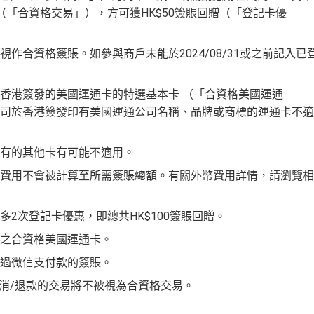
（「合資格交易」），方可獲HK$50簽賬回贈（「登記卡優
紀錄本身準時還款都會批到卡！
免費用（2026年起有條件）
ots98 或 Lee Fa Yuen Express到攞份餐
nge)及
免費帶多1個同伴入
，除香港機場外其他The Centurion Loun
合資格簽賬。如參與商戶未能於2024/08/31或之前記入已
enturion Lounge
而係環亞機場貴賓室
香港簽發的美國運通卡的特選基本卡 （「合資格美國運通
度HK$2,200之基本卡會籍年費，亦可繼續使用首2張附屬卡而無須繳
司於香港簽發印有美國運通公司名稱、品牌或商標的運通卡不適
夥伴之飛行里數（
行政費亦將全免
）：Asia Miles, Avios、Emirate
ty Pass俾你，最新Policy仲打以拎嚟帶多1個guest入
0運通積分= 1,000里→
AE積分兌換里數
有的其他卡有可能不適用。
sorts (FHR)
識玩又夠運嘅住品牌酒店平過官網不但止仲有得upgra
卡停一停先，過一過冷河，啲
AE積分
可以轉咗去呢個AE Essential
th Points / 憑分繳費、Travel with Points憑分預訂行程（2
費用不會被計算至所需簽賬總額。有關外幣費用詳情，請瀏覽相
、酒店積分（
Marriott Bonvoy積分
或是
Hilton Honors積分
）、生活家品
/ Avios/ KrisFlyer/
Marriott Bonvoy
/
Hilton Honors Point
續費但有得換里數都算係咁
2次登記卡優惠，即總共HK$100簽賬回贈。
IMAX 電影正價戲票9折優惠
remium Lounge
貴賓候機室，每曆年上限合共
8次
。了解更多：
AE
惠之合資格美國運通卡。
過微信支付款的簽賬。
及 IMAX 電影正價戲票9折優惠
取消/退款的交易將不被視為合資格交易。
以AE Explorer卡訂機票）
睇戲買一送一或其他日子享有8折優惠
可享退貨保證、 45日購物保障、延長保養服務及價格保障