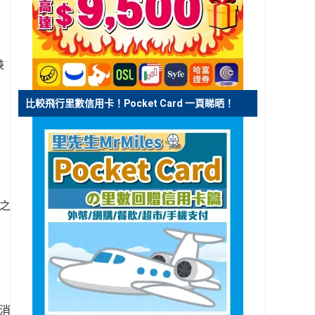
兼
，
比較飛行里數信用卡！Pocket Card 一頁睇晒！
記之
幣消