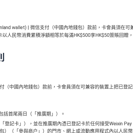
內做)
回贈
Phone、Apple Watch或Android手機，單次增值淨HK$6
﹐
晚膳堂食自選主餐牌食品及飲品有7折
les.hk/exp-form
(含 38 新
88 里賞金#
(由里先生派出)
外里賞金)
 (ifc)、 翠亨邨，
晚膳堂食自選主餐牌食品及飲品7折
，及自選主
t
590,500 AE積分
作天內提交所有所需文件批卡即可
HK$100
e mainland wallet) | 微信支付（中國內地錢包）款前，卡會員須在可
(可兌換 3
分
於
第15至17個月
期間，進行一次任何金額的合資格簽賬再有
AMC睇戲買一送一
HK$30,000：包括 HK$2
2,805 里數)
人民幣消費累積淨額相等於每滿HK$500享HK$50簽賬回贈
$60,000再有額外
12萬積分
申請連結
：
MrMiles.hk/ae-charge-a
折
優惠
0,000 外幣)
+ HK$550 簽賬回贈 + 88 里賞
嘅朋友
金#
2,000或以上
HK$200
則
協議，網上簽賬會少啲機會被收額外手續費
88里賞金#❗️（由里先生派出🎯38新會員+成功批卡50額外里賞
優惠不適用於現時持有或於申請日期起計過去 12 個月內曾取消或曾為任
簽賬回贈+88里賞金#
！
卡會員。美國運通保留從卡會員之運通卡賬戶內扣除有關推薦獎賞
數)+HK$50簽賬回贈
，獎賞由AE直接存入。同埋有
88里賞金#
(由里
存入，但實測過係簽賬後3日內就入到！超快手趕住要里數的話用AE Ex
wallet) | 微信支付（中國內地錢包）款前，卡會員須在可兼容的裝置上把已登
員之基本卡的美國運通積分計劃戶口內。
les.hk/ae-charge-application/
5%)
免，有得傾的)
MrMiles.hk/ae-charge-apply/
要求
合資格簽賬，無再細分
信用卡交保險
/醫療/
廣告費
/交租果啲唔計，
。如果用
iPhone/Mac的話會可能有Adblock
，建議你改返啲Settin
/31，包括首尾兩日（「推廣期」）。
：
MrMiles.hk/adblock/
）
記卡」），並在推廣期內憑已登記卡於任何接受Weixin Pay
AE Explorer Card
優點
✅
優點
微信支付（中國內地錢包）（「參與商户」）的門市、網上或流動應用程式內以人民
rMiles.hk/mmcredit
rMiles.hk/mmcredit