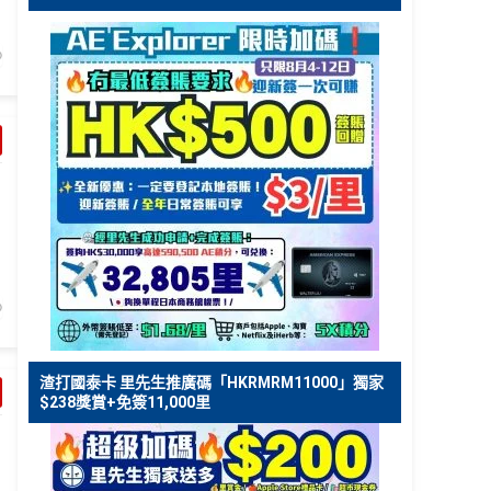
渣打國泰卡 里先生推廣碼「HKRMRM11000」獨家
$238獎賞+免簽11,000里