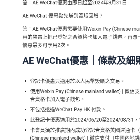
迎新項目
條件(於首2個月
答：AE WeChat優惠由即日起至2024年8月31日
首3個月內
用基本卡或附屬卡為手機八達通包括i
（主卡及附屬卡）
惠顧聘珍樓、名都酒樓及名都
申請完填 Form
MrMi
簽賬回
里先生額外賞
00
會員 + 成功批卡 50 額
（主卡及附屬卡）
Mira Dining 旗下指定餐廳國金軒
贈
AE WeChat 優惠點先賺到簽賬回贈？
所有回贈直接以現金形式直接入落信用卡statemen
餐牌食品外賣自取低至75折
里先生額外現金
(
申請連結：
本地港幣及外幣簽賬無上限現金回贈1.2%
免簽賬，7個工
答：AE WeChat優惠需要使用Weixin Pay (Chines
76萬積
首6個月內
累積簽賬滿HK$6萬有
32萬積
（主卡及附屬卡）
星期五係百老匯、PALACE或
MrMiles.hk/ae-essential-apply
)
完成所有條件 (總簽賬 
容的裝置上把已登記之合資格卡加入電子錢包，再憑卡以
分簽賬
額外
32萬積分
本地簽賬2X積分，簽賬HK
如當面交付保險費用都有1.2%現金回贈！
💰迎新總計
全年盡享 city’super、LOG-ON 及 cookedDeli
97
0,000 本地 + HK$1
迎新
pply/
優惠最多可享用2次。
唔洗煩，簽賬統一1.2%啱晒唔儲里數又唔追優惠
積分無限期
簽賬迎新
累積簽賬額滿HK$
AE WeChat優惠｜條款及細
港幣支付外國註册商戶沒有收費及沒有
DCC
交易
88里賞
申請完填Form
MrMiles.hk/ap-form
賺多
每曆年首$120,000簽賬$6=1里
金#
金）
長期有
AE信用卡優惠
❎
缺點
AE Essential迎新優惠冷河期12個月，迎新
整個迎新期合共可賺
高達32,805里數+HK$550
❎
缺點
登記卡優惠只適用於以人民幣簽賬之交易。
何由美國運通香港批核的信用卡或簽賬卡之基本
以上加總，迎新有
76
0,000 AE積分(相等於42,222里
條款寫合資格迎新簽賬積分將於簽賬後
8個星期內
及迎新優惠價值之權利而不作事先通知。
使用Weixin Pay (Chinese mainland 
年費要$2,200，即使有
AE白金卡
都不能免年費
先生派出)， 獎賞將於
簽賬後16星期或以內
存入卡會
plorer就啱晒！
合資格卡加入電子錢包。
新客戶立即申請
：
MrMi
網上繳費無回贈
如12 個月內取消該卡，按條款話有可能收返迎新
海外簽賬手續費小貴，有2%收費(其他卡做緊1至1.9
首年免年費，其後每年HK$2,200(收咗打去要求
現有客戶立即申請
：
不包括透過WeChat Pay HK 付款。
無得儲里數
轉換成飛行里數手續費每次$400
AE Essential
年費
及
年薪
AE啲卡勝在食
信用卡迎新
基本上你簽到嘅賬就當
（記得揀返想要嘅迎新連結申請，一經申請無得更改
此登記卡優惠適用於2024/06/20至2024/08
所以可以放心簽。
g再申請
卡會員須於推廣期內成功登記合資格美國運通卡（「登
查看更多信用卡詳情及分析...
年薪要求：HK$120,000/年 (其實學生都批到)
查看更多信用卡詳情及分析...
(Chinese mainland wallet) | 
#每1里賞金 ≈ HK$1，可兌換FPS轉數快回贈！詳情
M
#
每1里賞金 ≈ HK$1，可兌換FPS轉數快回贈！詳情
M