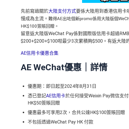
先前寫過關於
大陸支付方式
要係大陸用到香港信用卡
慢成為主流。
難得AE出咗個新promo係用大陸版個WeCh
HK$100簽賬回贈。
留意返大陸版WeChat Pay係對國際版信用卡超過R
$200+$200+$100咁最少3次累積夠$500。有
AE信用卡優惠合集
AE WeChat優惠｜詳情
優惠期：即日起至2024年8月31日
憑已登記
AE信用卡
於任何接受Weixin Pay微
HK$50簽賬回贈
優惠最多可享用2次，合共公達HK$100簽賬回贈
不包括透過WeChat Pay HK 付款