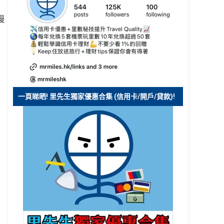
慢
一頁睇晒! 里先生獨家優惠合集 (信用卡/開戶/貸款)!