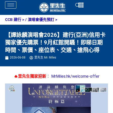
Skip
Open
Open
to
content
CCB 建行
> /
演唱會優先預訂
>
【譚詠麟演唱會2026】建行(亞洲)信用卡
獨家優先購票！9月紅館開騷！即睇日期
時間、票價、座位表、交通、搶飛心得
2026-06-08
里先生 Mr. Miles
🔥里先生獨家迎新
：
MrMiles.hk/welcome-offer