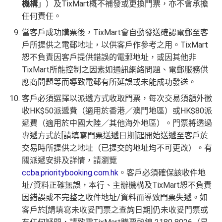
機構
」）及TixMart概不補發或更換門票，亦不會承擔
任何責任。
當客戶成功購票後，TixMart會自動發送確認電郵至客
戶所提供之電郵地址，以供客戶作參考之用。TixMart
恕不負責因客戶提供錯誤的電郵地址，或因其他非
TixMart所能控制之因素如通訊網絡問題、電郵服務供
應商問題等而導致電郵有所延誤或未能成功發送。
客戶必須選擇以派遞方式收取門票，每次交易須額外徵
收HK$50派遞費（適用於香港／澳門地區）或HK$80派
遞費（適用於中國大陸／其他海外地區）。門票將透過
專遞方式於[請填寫門票送遞日期]起開始送遞至客戶於
交易時所提供之地址（已提交的地址均不可更改）。有
關派遞安排及詳情，請瀏覽
ccba.prioritybooking.com.hk
。客戶必須確保該收件地
址/資料正確無誤，本行、主辦機構及TixMart恕不負責
因錯誤或不完整之收件地址/資料而導致門票失遞。如
客戶於[請填寫未收妥門票之查詢日期]仍未收妥門票或