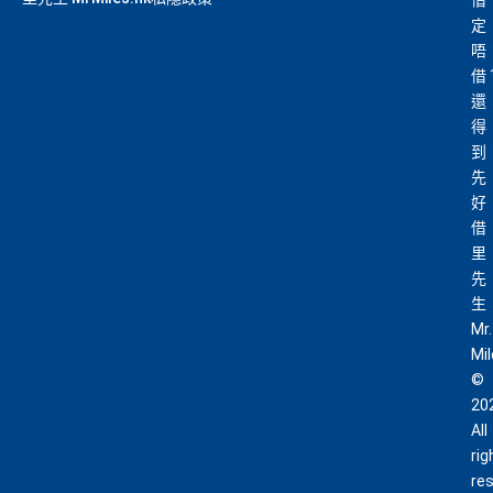
借
定
唔
借
還
得
到
先
好
借
里
先
生
Mr.
Mi
©
20
All
rig
re