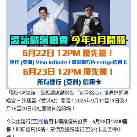
「歐洲坊鐘錶」呈獻譚詠麟與您「刻骨銘心」世界巡迴演
唱會 – 終極篇（香港站）開騷！2026年9月11至13日及9
月18至20日喺紅磡體育館開場！
今次由
建行(亞洲)信用卡
獨家優先訂票，
6月22日12:00開
售
！即睇搶飛詳情、票價及邊張建行(亞洲)卡最值得申