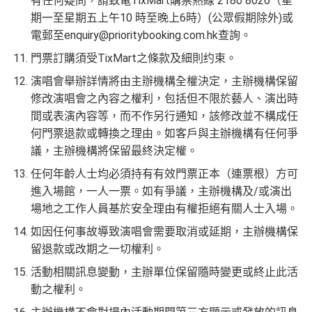
有任何疑問，請致電TixMart購票熱線 2180 8026（星
期一至星期五上午10 時至晚上6時）(公眾假期除外)或
電郵至
enquiry@prioritybooking.com.hk
查詢。
門票訂購須受TixMart之條款及細則约束。
演唱會舉辦詳情將由主辦機構全權決定，主辦機構保留
修改演唱會之內容之權利，包括但不限於藝人、演出時
間或表演內容等，而不作另行通知，該修改並不構成任
何門票退款或轉換之理由。如客戶與主辦機構有任何爭
議，主辦機構將保留最終決定權。
任何年齡人士均必須持有有效門票正本（連票根）方可
進入場館，一人一票。如有爭議，主辦機構及/或演出
場地之工作人員基於安全理由有權拒絕有關人士入場。
如因任何事故導致演唱會需要取消或延期，主辦機構保
留退款或改期之一切權利。
活動相關訊息變動，主辦單位保留隨時變更或終止此活
動之權利。