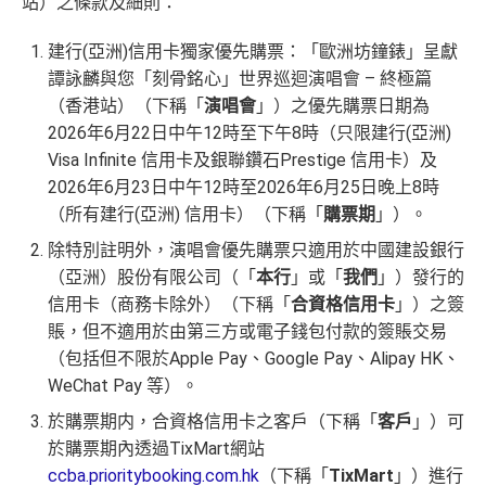
站）之條款及細則：
建行(亞洲)信用卡獨家優先購票：「歐洲坊鐘錶」呈獻
譚詠麟與您「刻骨銘心」世界巡迴演唱會 – 終極篇
（香港站）（下稱「
演唱會
」）之優先購票日期為
2026年6月22日中午12時至下午8時（只限建行(亞洲)
Visa Infinite 信用卡及銀聯鑽石Prestige 信用卡）及
2026年6月23日中午12時至2026年6月25日晚上8時
（所有建行(亞洲) 信用卡）（下稱「
購票期
」）。
除特別註明外，演唱會優先購票只適用於中國建設銀行
（亞洲）股份有限公司（「
本行
」或「
我們
」）發行的
信用卡（商務卡除外）（下稱「
合資格信用卡
」）之簽
賬，但不適用於由第三方或電子錢包付款的簽賬交易
（包括但不限於Apple Pay、Google Pay、Alipay HK、
WeChat Pay 等）。
於購票期内，合資格信用卡之客戶（下稱「
客戶
」）可
於購票期內透過TixMart網站
ccba.prioritybooking.com.hk
（下稱「
TixMart
」）進行