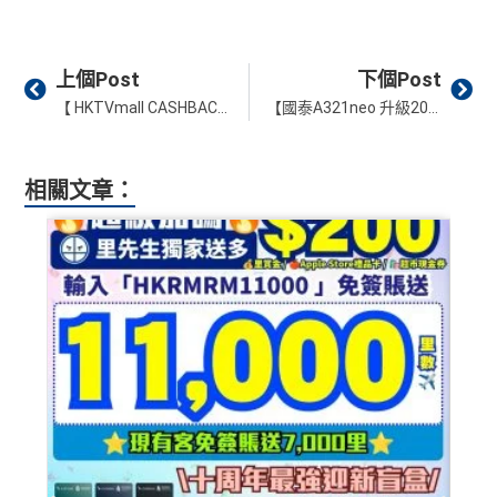
Prev
Ne
上個Post
下個Post
【 HKTVmall CASHBACK 篤篤賺】6月旅行星期一 & 618升級回贈，預訂機票 / 酒店 / 活動 / 租車 通通有優惠！
【國泰A321neo 升級2026時間表】舊32Q拆位加闊Legroom！32P 經濟艙改裝/新廁所佈局/座位表一覽
相關文章：