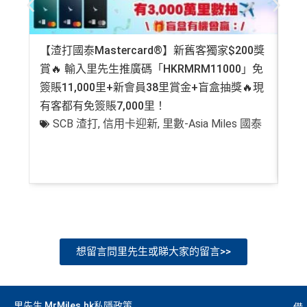
【渣打國泰Mastercard®】新舊客獨家$200獎
AE
賞🔥 輸入里先生推廣碼「HKRMRM11000」免
登記
簽賬11,000里+新會員38里賞金+盲盒抽獎🔥現
萬高
有客都有免簽賬7,000里！
有
SCB 渣打
,
信用卡迎新
,
里數-Asia Miles 國泰
+
想留言問里先生或睇大家的留言>>
里先生 MrMiles.hk私隱政策