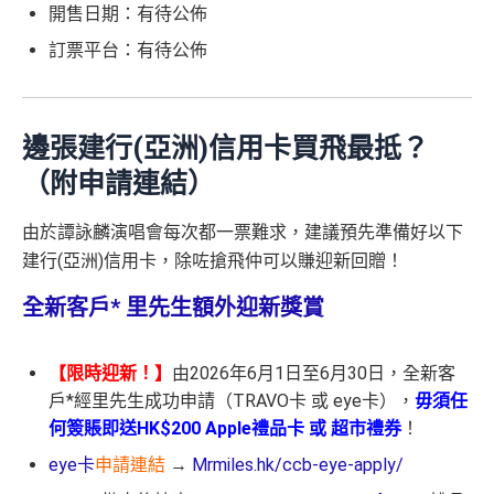
開售日期：有待公佈
訂票平台：有待公佈
邊張建行(亞洲)信用卡買飛最抵？
（附申請連結）
由於譚詠麟演唱會每次都一票難求，建議預先準備好以下
建行(亞洲)信用卡，除咗搶飛仲可以賺迎新回贈！
全新客戶* 里先生額外迎新獎賞
【限時迎新！】
由2026年6月1日至6月30日，全新客
戶*經里先生成功申請（TRAVO卡 或 eye卡），
毋須任
何簽賬即送HK$200 Apple禮品卡 或 超市禮券
！
eye卡
申請連結
→
Mrmiles.hk/ccb-eye-apply/