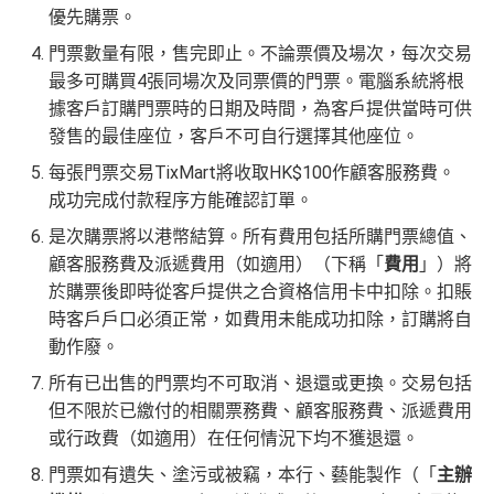
優先購票。
門票數量有限，售完即止。不論票價及場次，每次交易
最多可購買4張同場次及同票價的門票。電腦系統將根
據客戶訂購門票時的日期及時間，為客戶提供當時可供
發售的最佳座位，客戶不可自行選擇其他座位。
每張門票交易TixMart將收取HK$100作顧客服務費。
成功完成付款程序方能確認訂單。
是次購票將以港幣結算。所有費用包括所購門票總值、
顧客服務費及派遞費用（如適用）（下稱「
費用
」）將
於購票後即時從客戶提供之合資格信用卡中扣除。扣賬
時客戶戶口必須正常，如費用未能成功扣除，訂購將自
動作廢。
所有已出售的門票均不可取消、退還或更換。交易包括
但不限於已繳付的相關票務費、顧客服務費、派遞費用
或行政費（如適用）在任何情況下均不獲退還。
門票如有遺失、塗污或被竊，本行、藝能製作（「
主辦