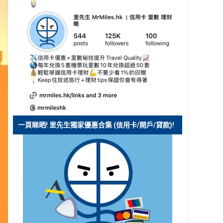
一頁睇晒! 里先生獨家優惠合集 (信用卡/開戶/貸款)!