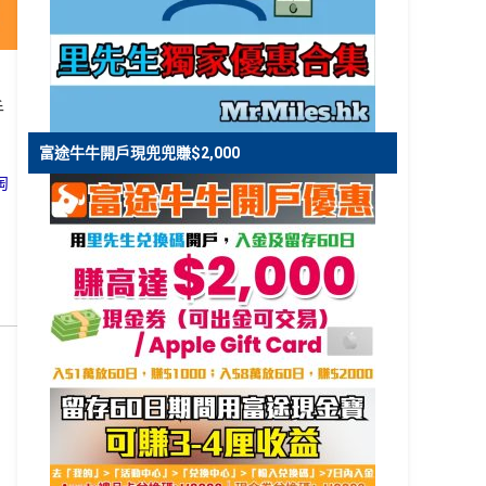
手
富途牛牛開戶現兜兜賺$2,000
淘