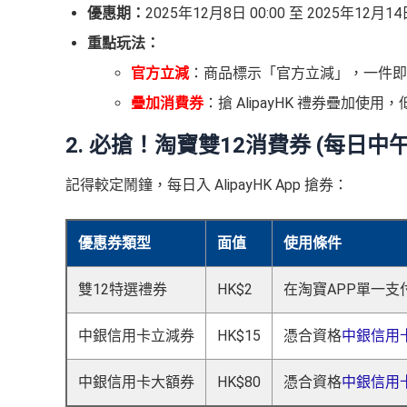
優惠期：
2025年12月8日 00:00 至 2025年12月14日
重點玩法：
官方立減
：商品標示「官方立減」，一件即享 
疊加消費券
：搶 AlipayHK 禮券疊加使用，低
2. 必搶！淘寶雙12消費券 (每日中午
記得較定鬧鐘，每日入 AlipayHK App 搶券：
優惠券類型
面值
使用條件
雙12特選禮券
HK$2
在淘寶APP單一支
中銀信用卡立減券
HK$15
憑合資格
中銀信用
中銀信用卡大額券
HK$80
憑合資格
中銀信用