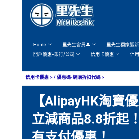
Skip
to
content
Home
里先生會員👤
里先生獨家迎新
開戶優惠-銀行/公司
信用卡優惠
信
信用卡優惠
> /
優惠碼-網購折扣代碼
>
【AlipayHK淘
立減商品8.8折起！恒生
有支付優惠！