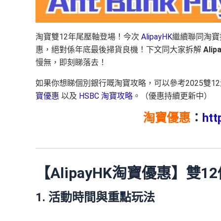
淘寶雙12年尾壓軸登場！今次
AlipayHK
繼續聯同淘寶
惠，絕對係年底最後掃貨良機！下文同大家拆解
Ali
慢無，即刻睇落去！
如果你想睇個別銀行嘅淘寶攻略，可以參考2025雙12
寶優惠
以及
HSBC 淘寶攻略
。（優惠持續更新中）
淘寶優惠
：
htt
【AlipayHK淘寶優惠】雙
1. 活動時間與重點玩法