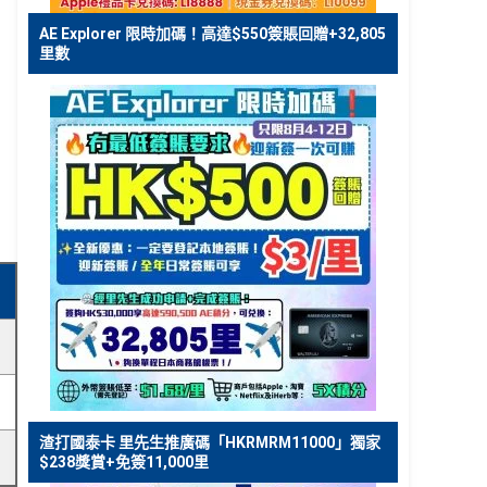
AE Explorer 限時加碼！高達$550簽賬回贈+32,805
里數
渣打國泰卡 里先生推廣碼「HKRMRM11000」獨家
$238獎賞+免簽11,000里