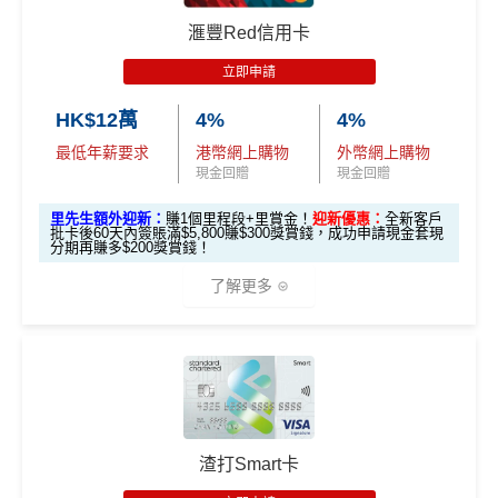
2. 指定類別簽賬可享高達HK$200回贈
限時加碼迎新：
滙豐Red信用卡
合資格客戶於發卡後首60天內於以下四大類別簽賬，
立即申請
推廣期：2026年7月16日至7月31日23:59
每個類別可享HK$50回贈
，最高達
HK$200
回贈
經里先生申請恒生MMPOWER World Mastercard
HK$12萬
4%
4%
指定類別包括：
全新信用卡客戶*批卡後30日內簽夠HK$100，
最低年薪要求
港幣網上購物
外幣網上購物
「八達通自動增值」服務
送額外1,000里賞金/HK$1,000🍎Apple Gift Car
現金回贈
現金回贈
透過Rentsmart、Reap 或Keychain Pay平台繳
d/超市禮券 (3揀1)
里先生額外迎新：
賺1個里程段+里賞金！
迎新優惠：
全新客戶
交租金
現有信用卡客戶批卡後30日內簽夠HK$100，送
批卡後60天內簽賬滿$5,800賺$300獎賞錢，成功申請現金套現
分期再賺多$200獎賞錢！
於商戶設定每月自動轉賬，並完成一次自動轉
額外500里賞金/HK$500🍎Apple Gift Card/超
賬交易
了解更多
市禮券(3揀1)
於App Store或Google Play作任何單一簽賬消費
立即申請！
→
MrMiles.hk/mpower-apply
📝迎新表格：
MrMiles.hk/mpower-form
🎁
迎新禮遇
3. Apple Pay及Google Pay簽賬享高達1
0%回贈，高達HK$500回贈
申請後記得盡快填form先有額外獎賞㗎！
滙豐 Red Card申請網址
：
MrMiles.hk/hsbc-red-apply
*每1
里賞金
≈ HK$1，可兌換FPS轉數快回贈！
***2026年
合資格客戶於發卡後首60天內憑卡簽賬消費或成功辦
里先生加碼：
申請完填Form
MrMiles.hk/hsbc-red-for
渣打Smart卡
4月17日或之前申請，填表呢邊
：
https://forms.gle/rPueeq
理信用卡免息分期計劃滿HK$8,000或以上，當中透過
m
賺1個里程段+
里賞金
❗️（由里先生派出🎯38新會員額
aPvoCRjPBh9
基本迎新：
Apple Pay及Google Pay
簽賬
可享
高達10%回贈
，最高