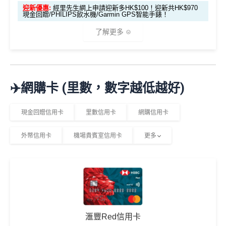
M
❎優點
迎新優惠:
經里先生網上申請迎新多HK$100！迎新共HK$970
憑AEON CARD WAKUWAKU 簽賬可享
2
免息分期
O
請碼
現金回贈/PHILIPS飲水機/Garmin GPS智能手錶！
0
X
（2
0
T
了解更多
SC PAY
先轉數後找數：經 FPS轉數俾親友或繳交日常
026
查看更多信用卡詳情及分析...
0
R
使費，每曆月首HK$40,000手續費全免再延長到2026
年8
邀請
邀請
M
A
複
複
製
製
O
V
年7月31日，兼享長達56日免息期
月1
碼：
碼：
*
2%有每半年上限HK$8萬
，記得唔係無上限架！
X
E
日至
而3個月免息分期繼續無次數限制，做幾多次HK$500
M
L
🎁
迎新禮遇
8月
✈️網購卡 (里數，數字越低越好)
R
M
以上旅行及其他零售簽賬都可以，只要喺SC Mobile A
31
M
R
pp或者online banking選3個月分期就可以即時分期呀！
M
優惠期：即日起至2026年6月30日
日期
現金回贈信用卡
里數信用卡
網購信用卡
指定商戶簽賬高達
5%
簽賬回贈(回贈上限HK$3,000，
間）
經網上申請先賺
HK$100現金回贈
簽HK$60,000先到頂)
外幣信用卡
機場貴賓室信用卡
更多
完成簽賬要求再賺以下其中一項迎新：
不設外幣交易費、現金透支服務費
想儲「亞洲萬里通」
適合
鍾意直接賺 Cash / 最
里數換免費機票去旅
年薪要求只需HK$96,000，學生、主婦都申請得！
對象
近有大額簽賬
行嘅朋友
迎新簽賬要求
迎新優惠
❎缺點
1. M
PHILIPS RO 純淨飲水機 (A
ox
簽HK$4,000回額外
HK
簽HK$10,000賺17,000
5%指定商戶簽賬
上限為全年HK$60,000
，
回贈上限HK
DD6901)
發卡後頭90日內
滙豐Red信用卡
迎新
$1,000
現金
「亞洲萬里通」里數
$3,000，
隨後可享0.56%
。