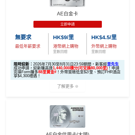
本地迎新
積分
優惠期：2026年7月1日至9月30日
$8,000（須以港幣結
30,000里數
🍽️ LUBUDS 3個月會籍及價值HK$1,000現金券；
獎賞
(相當於 5,333
算）
批卡限期：2026年10月31日
不論新舊客，成功申請及交首年年費
(相等於360,0
AE白金卡
里數)
💰 不同里數獎賞，
保證最少帶走2,000里
！
00積分)
立即申請:
MrMiles.hk/citi-pm-apply
立即申請
本地簽賬
「盲盒」推廣期：2026年7月31日至9月20日 抽獎詳情：
48,000 AE
申請完填Form賺多88里賞金*:
MrMiles.hk/citi-pm
30,000里數
無要求
HK$9/里
HK$4.5/里
6X 積分
上述 HK$8,000 本地
www.sc.com/hk/cxluckydrawr3
條款細則：
https://av.sc.c
積分
申請時有 Citigold / Citigold Private Cl
-form
(相等於360,0
簽賬*6X 積分
om/hk/content/docs/hk-cc-cx-luckydraw-r3-tnc.pdf
(第一階段已
最低年薪要求
港幣網上購物
外幣網上購物
ient 戶口
(相當於 2,667
Citi新客發卡後首2個月內累積認可簽賬滿HK$5,000或
00積分)
申請連結：
MrMiles.hk/cathay-card-appl
里數回贈
里數回贈
里數)
登記)
以上（每月最少簽一次）可獲取
HK$1,600現金回贈
y
限時迎新：
2026年7月30至8月31日23:59期間，新客經
里先生
發卡後首2個月內累積認可簽賬滿HK
學生信用卡
：
首3個月內累積認可簽賬滿HK$1,000或
🎯 第三階段：額外迎新簽賬獎賞 (累積簽滿 HK$30,0
成功申請，迎新賺高達
1,440,000積分(可兌換80,000里)
！申請
HK$1,600現
$5,000或以上（每月須包含最少1次
完填Form賺多
88里賞金#
！外幣簽賬低至$2/里、預訂FHR酒店
(全新信用卡客戶*經
里先生
指定連結申請+
輸入推廣碼「H
以上，賺
HK$300現金回贈
00 - 包括 HK$12,000 本地 + HK$10,000 外幣)
金回贈
享$4,300禮遇！
認可簽賬）
KRMRM11000」
免簽賬送多HK$200獎賞+里先生派出38
*38新會員+成功批卡派出50額外里賞金。每1里賞金 ≈ HK
了解更多
新會員里賞金@+11,000里數
❗️
舊客免簽賬加碼送7,000里❗️
282,000 A
累積總簽賬滿 HK$3
$1，可兌換FPS轉數快回贈！詳情
MrMiles.hk/mmcredit
如果用
iPhone/Mac的話會有Adblock
，請你改返啲Settin
額外迎新
Citi Prestige Card 迎新得分及同時所得基本積
E積分
0,000（包括合資格
Citi PremierMiles信用卡迎新條件及
冷河
g再申請：
MrMiles.hk/adblock/
)
分
獎賞
(相當於 15,66
🎁
迎新禮遇 AE白金卡里先生優惠
本地及海外簽賬）
期
7 里數)
申請完填Form賺多HK$200獎賞+新會員38
如果唔怕麻煩其實應該開咗個 Citigold / Citigold Private
獎賞於完成簽賬條件後5個曆月內自動存入至認可信用
優惠期：
2026年7月30日至8月31日23:59期間
，年費HK
里賞金@：
MrMiles.hk/cathay-card-for
Client 戶口先申請Citi Prestige，比冇戶口嘅人
賺多一
本地簽賬
卡戶口
$9,500，無得傾必需俾，留意
新客
及
現有
AE信用卡
之客戶
• 首 HK$7,000 享 6X
m
57,000 AE
倍迎新
：
30,000
里數
(相等於360,000
積分
) > 60,000
里
6X + 基本
AE白金信用卡(大頭)
迎新有唔同
全新美國運通基本卡會員*
：迎新高達
1,440,0