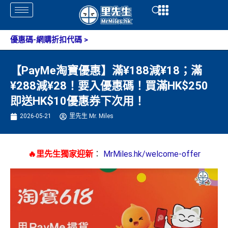
Skip
Open
Open
to
content
優惠碼-網購折扣代碼
>
【PayMe淘寶優惠】滿¥188減¥18；滿
¥288減¥28！要入優惠碼！買滿HK$250
即送HK$10優惠券下次用！
2026-05-21
里先生 Mr. Miles
🔥里先生獨家迎新
：
MrMiles.hk/welcome-offer