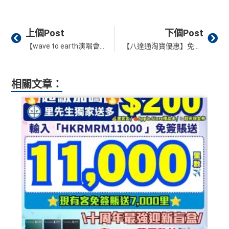
堂食自主餐牌食品﹐星期一至四：2-3人有6折，4-12
免責聲明：里先生努力保持信息準確。
若
任何信息與你到
東京或首爾
里
申請完填Form
MrMiles.hk/ap-form
賺多88里賞
人有75折 / 星期五至日：2-12人有75折
訪之金融機構、
服務供應商或特定產品網站有所出入，
所
首年免年費，其後每年HK$2,200(收咗打去要求免，有
CBF/DCC無積分
賞
金#❗️（由里先生派出🎯38新會員+成功批卡50額
有金融產品和服務均以他們作準，
請參閱
相關
金融機構的
得傾的)
Prev
Ne
（主卡）
美心指定中西食府惠顧晚膳堂食自主餐牌食
金
外里賞金）
上個Post
下個Post
網站為產品資訊的最更新版本。
本網站產品之比較結果建
品﹐星期一至四：2-3人有6折，4-12人有75折 / 星期五
AE啲卡勝在食
信用卡迎新
基本上你簽到嘅賬就當合資
#
【wave to earth演唱會2026】Live Nation優先購票｜11月亞博舉行｜搶飛攻略/票價/座位表
【八達通淘寶優惠】免手續費+立減HK$10！滿¥150即減¥15；滿¥288即減¥28！要搶優惠碼！
基
於
客觀分析，
因此就算獲第三方廣告客戶贊助，我們並
至日：2-12人有75折
格簽賬，無再細分
信用卡交保險
/醫療/
廣告費
/交租果啲
不會特別註明。
Disclaimer: At MrMiles, we strive to keep
免責聲明：里先生努力保持信息準確。
若
任何信息與你到
唔計，所以可以放心簽。
（主卡及附屬卡）
惠顧聘珍樓、名都酒樓及名都﹐
晚
our information accurate and up to date. This information
訪之金融機構、
服務供應商或特定產品網站有所出入，
所
以上迎新連同基本積分合共有
高達1,440,000 AE積分
膳堂食自選主餐牌食品及飲品有7折
相關文章：
may be different than what you see when you visit a finan
有金融產品和服務均以他們作準，
請參閱
相關
金融機構的
#每1里賞金 ≈ HK$1，可兌換FPS轉數快回贈！詳情
MrMil
(=80,000里數) + HK$50簽賬回贈
，
獎賞由AE直接存
（主卡及附屬卡）
Mira Dining 旗下指定餐廳國金軒 (if
cial institution, service provider or specific product’s site. F
網站為產品資訊的最更新版本。
本網站產品之比較結果建
AE Explorer Card
優點
入。同埋
88里賞金#
(由里先生派出)。
現有美國運通基
es.hk/mmcredit
c)、 翠亨邨，
晚膳堂食自選主餐牌食品及飲品7折
，及
or any discrepancy in product information, please refer to t
基
於
客觀分析，
因此就算獲第三方廣告客戶贊助，我們並
本卡會員**
：迎新高達
76萬AE
積分
(可換42,222里)+88里
自選主餐牌食品外賣自取低至75折
he financial institution’s website for the most updated versi
不會特別註明。
Disclaimer: At MrMiles, we strive to keep
賞金#(由里先生派出)
迎新資格：現時持有或於申請日期
首年免年費而且
AE Explorer一年有8次機場貴賓室
免費
on. All financial products and services are presented witho
our information accurate and up to date. This information
（主卡及附屬卡）
星期五係百老匯、PALACE或AMC
起計過去 12 個月內
曾持有或取消
任何由美國運通香港批
用（2026年起有條件）
ut warranty. Additionally, this site may be compensated thr
may be different than what you see when you visit a finan
睇戲買一送一
核的信用卡或簽賬卡（不包括美國運通白金卡/半島白金
最新已經加埋
Intervals
(小食飲品套餐) 可以去R
ough third party advertisers. However, the results of our c
cial institution, service provider or specific product’s site. F
卡）之基本卡會員。
全年盡享 city’super、LOG-ON 及 cookedDeli
97折
優
oots98 或 Lee Fa Yuen Express到攞份餐
omparison tools which are not marked as sponsored are a
or any discrepancy in product information, please refer to t
惠
lways based on objective analysis first.
留意AE Explorer可以用既Lounge唔係
AE Centu
he financial institution’s website for the most updated versi
積分無限期
A
rion Lounge
而係環亞機場貴賓室
on. All financial products and services are presented witho
查看更多信用卡詳情及分析...
E
ut warranty. Additionally, this site may be compensated thr
每曆年首$120,000簽賬$6=1里
每年簽賬達HK$150,000，可獲豁免下年度HK
白
ough third party advertisers. However, the results of our c
$2,200之基本卡會籍年費，亦可繼續使用首2張