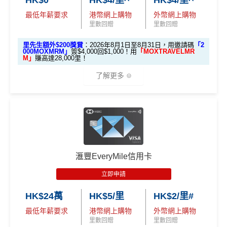
HK$0
HK$4/里^
HK$4/里^
#每1里賞金 ≈ HK$1，可兌換FPS轉數快回贈！詳情
MrMil
額外
00 (放60日)，送額外1
成功獲批信用卡，再
購物交易要求後2個月內，以現金回贈方式存入合資格
es.hk/mmcredit
全新信用卡客戶基本迎新
：
存款
1,000 「亞洲萬里通」
最低年薪要求
港幣網上購物
外幣網上購物
送額外 HK$1,000現金
客戶之安信信用卡賬戶內。
里數回贈
里數回贈
獎賞
里數（由Mox派出）
（由Mox派出）
累積合資格簽賬滿HK$5,800 ：
安信EarnMore 2026新條款
里先生額外$200獎賞
：2026年8月1日至8月31日，用邀請碼
「2
基本迎新賺
$300
「獎賞錢」
000MOXMRM」
簽$4,000回$1,000！用
「MOXTRAVELMR
M」
賺高達28,000里！
↓ Download App 立即申請 ↓
啟動新卡後再成功申請「現金套現」分期計劃，獲批
安信啱啱出咗2026年新條款，有以下幾大重點：
了解更多
金額達港幣20,000元或以上，並選擇12個月或以上還
MrMiles.hk/mox-apply/
2026年加碼2%上限變做每半年咁計，每半年上限為H
款期，享
$200
「獎賞錢」（相等於2,000里）
K$8萬。相對2025年嘅全年上限HK$15萬總數係多
(用
里先生Mox 邀請碼賺額外$200開戶禮品🎁！
）
額外禮品申
加總以上，迎新合共賺
高達$500
「獎賞錢」(相等於5,0
🎁開戶迎新
咗，但係就無得一筆過咁打爆個大額cap。
請表格
→
MrMiles.hk/mox-form
00里數)
EarnMORE卡
八達通自動增值
得返0.4%回贈，但係手
2026 Mox 里先生獨家優惠懶人包 (邀請碼二
✅
Mox 信用卡 4 大優點
不可獲享迎新
：於合資格信用卡批核日起計之過去12個月
動增值八達通(即係用Apple Pay、Google Pay增值落
揀一)
內曾取消任何滙豐個人信用卡基本卡。 迎新條款：
滙豐迎
手機八達通)依然有2%回贈
滙豐EveryMile信用卡
新條款
2% 現金回贈 或 無上限$5: 1「亞洲萬里通」里數回贈
：只
2026年條款highlight咗透過電子錢包繳費得返1%回
立即申請
✅
優點
要於簽賬前成為
Mox+
會員，以Mox信用卡簽賬可享全港所
贈，用
WeChat Pay
交稅或繳費實測得1%，扣返1%手
優惠
選項 1：現兜兜賺現金
選項 2：里數達人必選
有消費 (包括網購、食飯)
2% 無上限回贈
。比很多傳統銀
續費只係打返個和。但係用實測用
AlipayHK
暫時仲食
選項
回贈
HK$24萬
HK$5/里
HK$2/里#
行卡更爽快。係非常之好的
大額簽賬信用卡
，特別係外幣
到2%。如果2026年之後仲有稅/其他費用要交，可以睇
永久免年費
最低年薪要求
港幣網上購物
外幣網上購物
簽賬揀儲里數。
返
信用卡繳費
/
信用卡交稅優惠
里先
里數回贈
里數回贈
簡化回贈方式，無需登記，無最低簽賬要求，網上簽