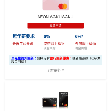
AEON WAKUWAKU
立即申請
無年薪要求
6%
6%*
最低年薪要求
港幣網上購物
外幣網上購物
現金回贈
現金回贈
里先生額外迎新：
暫時沒有
銀行迎新優惠：
迎新賺高達HK$900
現金回贈！
了解更多
AEON WAKUWAKU主打網購6%回贈🤩，算係市面上網
購卡回贈率最有競爭力嘅卡之一。呢張卡喺日本簽賬仲有
3%回贈🇯🇵！對鐘意去日本旅行嘅你嚟講，絕對係慳錢
好幫手！詳情睇返：
AEON WAKUWAKU信用卡
🎁
迎新禮遇