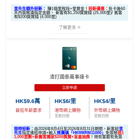
超市神卡 3%
：在全港超市 (惠康、百佳、一田、HKTVmal
生邀
安信EarnMore銀聯卡嘅外幣交易繼續會收
1%CBF手續
M
賬4%回贈！指定商戶 8% 回贈！
里先生額外迎新：
賺1個里程段+里賞金！
迎新優惠：
批卡後60
2
O
l 等) 簽賬，無條件享
3% 現金回贈
。
請碼
費
天內簽賬滿指定金額， 新客有$1,250獎賞錢 (25,000里)/ 舊客
夠彈性，以
「獎賞錢」RC
形式存入，可以配合HSBC
0
X
有$200獎賞錢 (4,000里)
（2
外幣神卡免1.95%手續費
：只要揀儲「亞洲萬里通」里
Reward+ App「賞付款」功能抵扣簽賬交易，亦可以
0
T
EarnMORE加碼2%現金回贈條款：
按此
026
0
R
了解更多
數，所有
外幣手續費及CBF
都免！
直接轉換為里數或喺
e-Shop
換禮品／coupon
✅
優點
年8
邀請
邀請
M
A
複
複
介面體驗 (UX)
：App 介面極度流暢，即時顯示回贈，比起
每月結單週期首HK$10,000網上繳費有0.4%回贈，市
製
製
O
V
月1
碼：
碼：
傳統銀行 App 好用得多。詳情可參考
Mox 活期存款利息
X
E
面上絕大部份銀行已沒有相關回贈
日至
*本地交通出行簽賬、本地咖啡店及輕便美食簽賬及網上
本地港幣簽賬
統一
現金回贈2%
M
L
攻略
。
8月
娛樂平台簽賬高達2.5%回贈，詳情睇返
HSBC EveryMile
直接
轉換「獎賞錢」至里數戶口
免手續費
R
M
綁定電子錢包繳費都有回贈！2%
31
M
R
信用卡
分析
❎
缺點
查看更多信用卡詳情及分析...
M
八達通自動增值都有回贈！0.4%
日期
🎁
迎新禮遇
渣打國泰萬事達卡
間）
唔洗煩，所有本地簽賬統一2%啱晒唔儲里數又唔追優
滙豐EveryMile信用卡迎新
惠嘅朋友
獎賞錢有效期於簽賬後最多2年，最少1年(按簽賬年度
立即申請
想儲「亞洲萬里通」
計算)
滙豐 EveryMile信用卡申請網址
：
MrMiles.hk/hsbc-mile-a
海外簽賬都有回贈2%
適合
鍾意直接賺 Cash / 最
里數換免費機票去旅
HK$9.6萬
HK$6/里
HK$4/里
pply
對象
近有大額簽賬
門檻低，學生卡都做到2%回贈！
行嘅朋友
最低年薪要求
港幣網上購物
外幣網上購物
查看更多信用卡詳情及分析...
里先生加碼：
申請完填Form
MrMiles.hk/hsbc-em-for
里數回贈
里數回贈
❎
缺點
1. M
m
賺1個里程段+
里賞金
❗️（由里先生派出🎯38新會員額
限時迎新
：
由2026年8月4日至2026年8月31日期間，新客經
里
ox
簽HK$4,000回額外
HK
簽HK$10,000賺17,000
外里賞金#）
先生
指定連結申請+輸入
推廣碼「HKRMRM11000」
免簽賬
送1
1,000里數+新舊客獨家$200獎賞+盲盒抽獎
！現有客都有免簽
加碼至2%有每半年上限HK$8萬
，夠數可停，轉玩返
迎新
$1,000
現金
「亞洲萬里通」里數