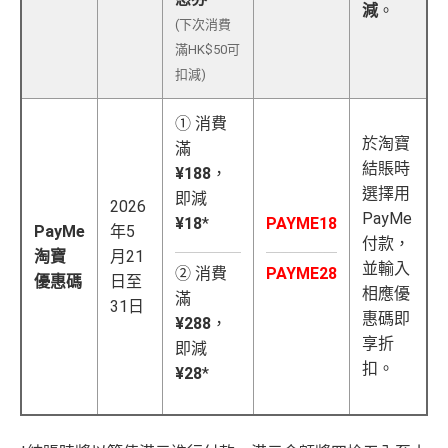
減
。
(下次消費
滿HK$50可
扣減)
① 消費
於淘寶
滿
結賬時
¥188
，
選擇用
即減
2026
PayMe
¥18
*
PAYME18
PayMe
年5
付款，
淘寶
月21
並輸入
② 消費
PAYME28
優惠碼
日至
相應優
滿
31日
惠碼即
¥288
，
享折
即減
扣。
¥28
*