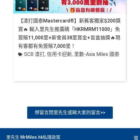
❎
缺點
金
omparison tools which are not marked as sponsored are a
附屬卡而無須繳付年費
卡
現有客戶迎新優惠詳情
lways based on objective analysis first.
AE
積分無限期
，AE積分可兌換至10間航空公司夥伴之
迎
年費要$2,200，即使有
AE白金卡
都不能免年費
【渣打國泰Mastercard®】新舊客獨家$200獎
AE
查看更多信用卡詳情及分析...
飛行里數（
行政費亦將全免
）：Asia Miles, Avios、E
新
賞🔥 輸入里先生推廣碼「HKRMRM11000」免
登記
mirates、Finnair及KrisFlyer等里數計劃都有份：18,00
海外簽賬手續費小貴，有2%收費(其他卡做緊1至1.9
項
0運通積分= 1,000里→
AE積分兌換里數
簽賬11,000里+新會員38里賞金+盲盒抽獎🔥現
萬高
5%)
目
有客都有免簽賬7,000里！
有
全年積分獎賞
：靈活運用美國運通積分兌換現金券／P
轉換成飛行里數手續費每次$400
SCB 渣打
,
信用卡迎新
,
里數-Asia Miles 國泰
+
ay with Points / 憑分繳費、Travel with Points憑分預訂
H
行程（2024年9月30日前：150AE 積分兌換至HK
K
查看更多信用卡詳情及分析...
$1）、酒店積分（
Marriott Bonvoy積分
或是
Hilton Hon
$5
首3個月內
用基本卡或附屬卡為手機八達通包括
ors積分
）、生活家品等
0
iPhone、Apple Watch或Android手機，單次增
簽
（
主卡及附屬卡
）
可以憑卡進入香港機場
Plaza Premi
值淨HK$600
賬
um Lounge
貴賓候機室，每曆年上限合共
8次
。了解更
回
多：
AE Explorer lounge 貴賓室
贈
全年電影優惠
：專享香港百老匯院線4DX、3D、2D及
想留言問里先生或睇大家的留言>>
IMAX 電影正價戲票9折優惠
76
免費旅遊保障
：旅遊意外保障金額高達HK$350萬（需
萬
以AE Explorer卡訂機票）
里先生 MrMiles.hk私隱政策
借
積
首6個月內
累積簽賬滿HK$6萬有
32萬積分
於
第