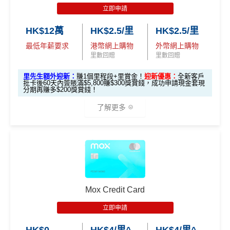
簽滿HK$8,800
獎賞
Garmin Forerunner 165 GPS
立即申請
除咗指定商戶簽賬，其他簽賬只得0.56%簽賬回贈
智能手錶
每個戶口之現金回贈換領金額最低為港幣50元
2.
HK$12萬
HK$2.5/里
HK$2.5/里
里先
網上ebanking繳費/交保費無回贈
最低年薪要求
港幣網上購物
外幣網上購物
發卡後頭90日內
HK$500 現金回贈
生額
里數回贈
里數回贈
簽滿HK$8,500
成功申請信用卡3個月0息「月結單分期」計劃後，每
外獎
港幣180元之簽賬分期金額，渣打將扣除港幣1元現金
里先生額外迎新：
賺1個里程段+里賞金！
迎新優惠：
全新客戶
賞
批卡後60天內簽賬滿$5,800賺$300獎賞錢，成功申請現金套現
高達 HK$90,000 免息免手續
回贈。 如未合資格賺取現金回贈之簽賬，渣打亦將每
無簽賬要求
分期再賺多$200獎賞錢！
（要
費現金分期套現計劃
港幣180元之簽賬分期金額扣除港幣1元現金回贈。如
填表
簽夠HK$4,000賺額外
簽夠HK$10,000賺額外
了解更多
渣打「360 °全面賞」現金回贈結餘不足， 會以負數顯
→
M
HK$200禮品
HK$200禮品
發卡後頭90日內
HK$200 現金回贈 (只適用於
示。
rMil
簽滿HK$2,000
全日制大學/大專學生)
無得儲里數 (Sorry，我知off-topic但對我嚟講真係)
es.h
🎁
迎新禮遇
k/m
滙豐 Red Card申請網址
：
MrMiles.hk/hsbc-red-apply
有關迎新優惠換領短訊通知將於客戶之新卡已入賬金
ox-f
查看更多信用卡詳情及分析...
額達到指定合資格零售購物交易要求後2個月內發出。
or
里先生加碼：
申請完填Form
MrMiles.hk/hsbc-red-for
有關換領詳情請於收到迎新優惠換領短訊通知後參閱
m
）
Mox Credit Card
m
賺1個里程段+
里賞金
❗️（由里先生派出🎯38新會員額
OmyCard 手機應用程式。
外里賞金#）
立即申請
開戶首7日內存入HK
如客戶選擇 HK$500 現金回贈作迎新優惠，有關回贈
3.
首7日內存入HK$100,0
$100,000 (放60日) 及
金額將於客戶之新卡已入賬金額達到指定合資格零售