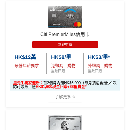
渣打信用卡現有客戶**一定要
經里先生指定連結+輸入
作準備)
0.75X 積分
」優惠
滙豐EveryMile信用卡仲送埋每年
HSBC免費旅遊保險
超市神卡 3%
：在全港超市 (惠康、百佳、一田、HKTVmal
🎁
迎新禮遇
里先生推廣碼「HKRMRM11000」
申請渣打國泰Mast
（每季上限 HK$10,0
l 等) 簽賬，無條件享
3% 現金回贈
。
ercard：
MrMiles.hk/cathay-card-apply
免費機場貴賓室
+
機場酒吧Intervals
俾你玩
00）
高達60,000迎新里數
外幣神卡免1.95%手續費
：只要揀儲「亞洲萬里通」里
✅免簽賬迎新：
開卡
加碼
送7,000里數！
📍
登記優惠 2：
htt
❎
缺點
數，所有
外幣手續費及CBF
都免！
優惠期：
2026年7月1日至9月30日
ps://shorturl.at/Y
✅申請完填
MrMiles.hk/cathay-card-form
賺多
HK$20
Citi PremierMiles信用卡
介面體驗 (UX)
：App 介面極度流暢，即時顯示回贈，比起
NQXl
0獎賞+新會員38
里賞金
@
❗️【由里先生派出】
立即申請:
MrMiles.hk/citi-apply
無得開附屬卡
立即申請
傳統銀行 App 好用得多。詳情可參考
Mox 活期存款利息
申請完填Form賺多88里賞金*
MrMiles.hk/citi-pre
C. 《超級10周年限定版》盲盒：
攻略
。
🎯 第二階段：本地迎新簽賬獎賞 (累積簽滿 HK$8,00
HK$12萬
HK$8/里
HK$3/里*
stige-form
查看更多信用卡詳情及分析...
0 本地簽賬)
🎁不論全新信用卡客戶*定現有信用卡客戶**推廣期內成功
最低年薪要求
港幣網上購物
外幣網上購物
不論新舊客！如果你申請時持有或成功申請Citigold / C
查看更多信用卡詳情及分析...
申請渣打國泰Mastercard後，即可自動參加盲盒抽獎，並
里數回贈
里數回贈
itigold Private Client 戶口+交首年年費HK$3,800，先賺
【🔥限時
於10月11日或之前獲批卡更保證100%有獎！盲盒獎賞超
60,000里數 (相等於720,000積分)
，換到
雙人日本來回
加碼🔥】
里先生獨家迎新：
首2個月內簽HK$5,000（每月須包含最少1次
豐富，有過萬份獎品、 合共3,000萬里數等你抽：
認可簽賬）送
HK$1,600現金回贈+88里賞金*
經濟艙機票
！
另外，
發卡後首2個月內累積認可簽賬
HK$500 簽
首次簽賬
完成任何金額之首次
滿HK$5,000或以上（每月須包含最少1次認可簽
了解更多
簽賬
✈️ 1,000,000里數大獎 (夠換4張歐洲商務艙 及 4張日本
賬回贈
(8月4日至
賬），可以賺
高達H
K$1,600
現金回贈
！
商務艙來回機票^^)；
8月12日期
間)
🍎 超過HK$200萬Apple Gift Card (面值 HK$10,000/ H
🎁
迎新禮遇
K$5,000/ HK$2,000)；
條件
里數獎賞
96,000 AE
累積本地簽賬滿 HK
🧳 國泰 x Samsonite 20吋限量版行李箱；