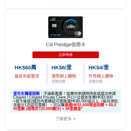
$100,000 (放60日) 及
額外
00 (放60日)，送額外1
✅成功批卡後首兩個月內，簽滿指定金額可以賺以下
合共所得
（相等
（相等
（相等
成功獲批信用卡，再
存款
1,000 「亞洲萬里通」
迎新里數：
於29,00
於20,00
於4,00
送額外 HK$1,000現金
🎁迎新禮遇
獎賞
里數（由Mox派出）
0里）
0里）
0里）
簽HK$5,000：賺高達10,000里數(HK$0.5=1里)
（由Mox派出）
簽HK$40,000：賺高達20,000里數(HK$2=1里)
*持卡人需於發卡後60日內完成累積簽賬滿
HK$8,000
要
↓ Download App 立即申請 ↓
簽HK$110,000：
賺高達40,000里數
(HK$2.75=1
條件 (於首3個月內
Citi Prestige信用卡
求。
不可獲享迎新
：於合資格信用卡批核日起計之過去1
迎新項目
回贈 / 獎賞
里)
做)
MrMiles.hk/mox-apply/
2個月內曾取消任何滙豐個人信用卡基本卡。 迎新條款：
立即申請
滙豐迎新條款
基本里數同埋近新里數存入時間有啲唔同，詳情睇返
渣打
🎯 第一階段：開卡必做 (登記特別優惠)
(用
里先生Mox 邀請碼賺額外$200開戶禮品🎁！
）
額外禮品申
✅
優點
Asia Miles迎新
攻略。
HK$60萬
HK$6/里
HK$4/里
請表格
→
MrMiles.hk/mox-form
最低年薪要求
港幣網上購物
外幣網上購物
1️⃣ 啟動「本地簽賬 6
額外里數將會於信用卡獲發出後5個月內加入指定的國
里數回贈
里數回贈
✅
Mox 信用卡 4 大優點
首年免年費
X 積分」優惠（每季
泰會員賬戶內。
上限 HK$15,000）
係Agoda book酒店同國泰買機票有優惠
里先生獨家迎新
：不論新舊客！如果你申請時持有或成功申請
國泰新會員登記：
MrMiles.hk/new-am
（做咗會員先申
Citigold / Citigold Private Client 戶口+交首年年費HK$3,800
2% 現金回贈 或 無上限$5: 1「亞洲萬里通」里數回贈
：只
+發卡後首2個月內累積認可簽賬滿HK$5,000或以上（每月須包
📍
登記優惠 1：
htt
增加至19種飛行常客計劃或酒店獎勵計劃，拎嚟兌換
請到渣打國泰卡）
含最少1次認可簽賬），可以賺
高達HK$1,600現金回贈 + 60,0
要於簽賬前成為
Mox+
會員，以Mox信用卡簽賬可享全港所
ps://shorturl.at/K
里數或者酒店staycation都得！
00里數 (相等於720,000積分) + 88里賞金*
B. 渣打信用卡
現有
客戶：
有消費 (包括網購、食飯)
2% 無上限回贈
。比很多傳統銀
hrl8
八達通增值及eBanking繳費都有回贈
(為下階段疊
了解更多
行卡更爽快。係非常之好的
大額簽賬信用卡
，特別係外幣
登記特別
加倍數積分
2️⃣ 啟動「
外幣簽賬 1
HSBC信用卡優惠
夠多夠密
簽賬揀儲里數。
推廣