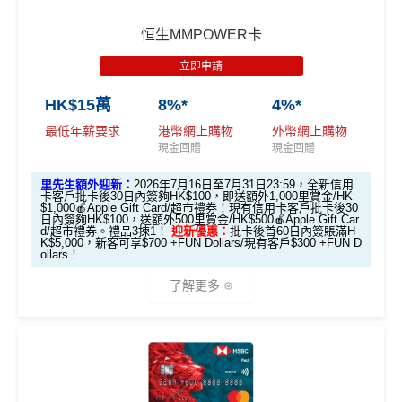
AEON CARD WAKUWAKU迎新合共享高
恒生MMPOWER卡
達HK$1,038
立即申請
HK$15萬
8%*
4%*
迎新資格：
過去12個月內未曾持有任何有效之 AEON
最低年薪要求
港幣網上購物
外幣網上購物
信用卡（包括尚未確認之信用卡）
現金回贈
現金回贈
優惠期：2026年7月10日至7月31日
里先生額外迎新：
2026年7月16日至7月31日23:59，全新信用
1. 經「AEON HK」手機App成功申請可享
卡客戶批卡後30日內簽夠HK$100，即送額外1,000里賞金/HK
$1,000🍎Apple Gift Card/超市禮券！現有信用卡客戶批卡後30
HK$200 回贈
日內簽夠HK$100，送額外500里賞金/HK$500🍎Apple Gift Car
d/超市禮券。禮品3揀1！
迎新優惠：
批卡後首60日內簽賬滿H
K$5,000，新客可享$700 +FUN Dollars/現有客戶$300 +FUN D
ollars！
優惠期：2026年7月10日至7月31日
經「AEON HK」手機App申請信用卡，並輸入
了解更多
推薦碼
「MILEWAKU」
，
成功申請及批核後，簽賬期內簽一
次可享
HK$200回贈
+
138里賞金
(包括額外迎新100里
（由2023年7月22日開始，恒生MMPOWER World Mast
賞金 + 新會員註冊38里賞金)
ercard可以
用+Fun Dollars找卡數
！）
迎新表格：
MrMiles.hk/aeon-wakuwaku-form/
🎁
迎新禮遇