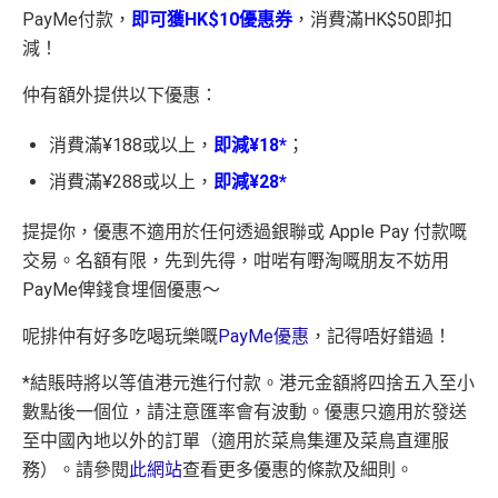
PayMe付款，
即可獲HK$10優惠券
，消費滿HK$50即扣
減！
仲有額外提供以下優惠：
消費滿¥188或以上，
即減¥18*
；
消費滿¥288或以上，
即減¥28*
提提你，優惠不適用於任何透過銀聯或 Apple Pay 付款嘅
交易。名額有限，先到先得，咁啱有嘢淘嘅朋友不妨用
PayMe俾錢食埋個優惠～
呢排仲有好多吃喝玩樂嘅
PayMe優惠
，記得唔好錯過！
*結賬時將以等值港元進行付款。港元金額將四捨五入至小
數點後一個位，請注意匯率會有波動。優惠只適用於發送
至中國內地以外的訂單（適用於菜鳥集運及菜鳥直運服
務）。請參閱
此網站
查看更多優惠的條款及細則。