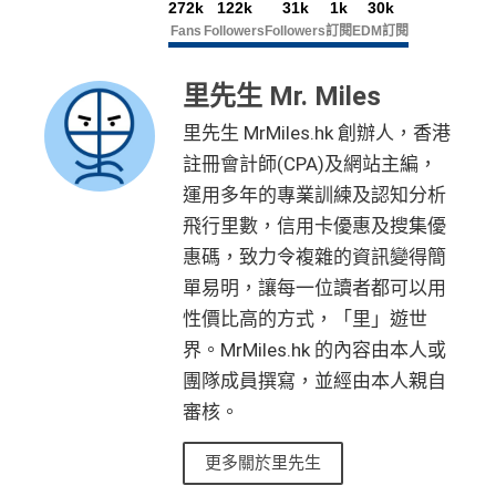
基本卡批核後首3個月內每HK$1=5美國運通積分，可
港元支付海外商戶(如Apple Music)無1% CBF手續費
里先生額
les.hk/exp-form
88 里賞金#
$5
(含
❎
缺點
272k
122k
31k
1k
30k
首3個月內
用基本卡或附屬卡為手機八達通包括
有送Priority Pass可以無限次入
機場Lounge
賺取
高達240,000積分
，（以
Amex Travel換機票酒店
(但無積分)
外賞
0
38 新會員 + 成功批卡 5
Fans
Followers
Followers
訂閱
EDM訂閱
(由里先生派出)
iPhone、Apple Watch或Android手機，單次增
(ATO)
或以Pay with points max每260＝$1^可換HK$9
免費旅遊保險，另外仲有購物保障及網絡購物綜合保
簽
0 額外里賞金)
可以玩到Avios！
值淨HK$600
網上ebanking繳費無積分
23，換酒店分/里數或禮品價值會更高！）如果有大額
賬
里先生 Mr. Miles
港元支付海外商戶(如Expedia)無1%
CBF手續費
但都
Avios有
Household account
可以全家一齊儲共用里數
簽賬如醫院或保險，用呢個offer都抵！
回
590,500
無積分
里先生 MrMiles.hk 創辦人，香港
查看更多信用卡詳情及分析...
可以玩到酒店積分計劃！
贈
申請完填Form
MrMiles.hk/pc-form
賺
多
88里賞金#
AE積分
(可
可以玩到酒店積分計劃！
完成所有條件 (總簽賬
註冊會計師(CPA)及網站主編，
Citibank積分
無限期
❗️
（由里先生派出🎯38新會員+成功批卡50額外里賞
兌換 32,805
💰迎新總
HK$30,000：包括
Citibank積分
無限期
14
運用多年的專業訓練及認知分析
金）
里數)
訂酒店有得用Citi獨家code：
Expedia 酒店折扣代碼
//
A
計
HK$20,000 本地 +
4
兌換里數酒店積分免手續費
飛行里數，信用卡優惠及搜集優
goda 酒店折扣代碼
加總以上，迎新合共高達
HK$1,923
獎賞+
88里賞金#
+ HK$550
HK$10,000 外幣)
萬
• 香港瑰麗酒店住宿，餐飲及生日餐飲禮遇
惠碼，致力令複雜的資訊變得簡
首6個月內
累積簽賬滿HK$6萬有
66萬積分
於
第
簽賬回贈 + 8
積
❎
缺點
• Citi Prestige禮賓部，幫你搞掂餐廳、酒店預訂
#每1里賞金 ≈ HK$1，可兌換FPS轉數快回贈！詳情
MrMi
15至17個月
期間，進行一次任何金額的合資格
單易明，讓每一位讀者都可以用
8 里賞金#
分
• 獨家本地米芝蓮官方美饌禮遇，享高達八折餐飲優惠
les.hk/mmcredit
簽賬再有額外
66萬積分
本地簽賬2X積分，簽賬
性價比高的方式，「里」遊世
簽
• 世界各地指定的高爾夫球場免果嶺費
✅
優點
HK$60,000再有額外
12萬積分
申請連結
：
MrMil
無特別優惠時正常本地簽賬得HK$8 = 1 Avios/Asia Mil
界。MrMiles.hk 的內容由本人或
賬
es.hk/ae-charge-application
es
❎
缺點
整個迎新期合共可賺
高達32,805里數+HK$550簽賬回
迎
團隊成員撰寫，並經由本人親自
飲食優惠全集：
AE美膳會及餐廳優惠合集
贈+88里賞金#
！
DCC無積分
新
審核。
優惠活動更新：
AE信用卡優惠合集
條款寫合資格迎新簽賬積分將於簽賬後
8個星期內
存
年薪要求高，要HK$600,000
更多關於里先生
入，但實測過係簽賬後3日內就入到！超快手趕住要里數
（主卡及附屬卡）
Cafe Deco Group指定餐廳惠顧晚膳
年費無得走HK$3,800，不過有里數收返，都夠去一轉
88
的話用AE Explorer就啱晒！