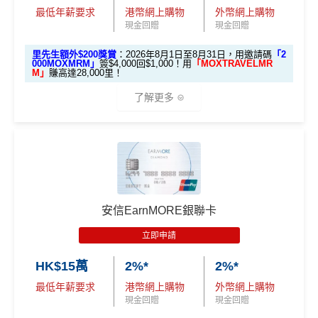
永久免年費
8% +FUN Dollars
最低年薪要求
港幣網上購物
外幣網上購物
信用卡基本迎新：全新渣打信用卡客戶批卡後首1個月
日本簽賬亦有
3%回贈
現金回贈
現金回贈
簡化回贈方式，無需登記，無最低簽賬要求，網上簽
其他網購享高達
5% +FUN Dollars
簽賬滿HK$3,500就有
HK$1,000簽賬回贈【渣打加碼
永久免年費
賬4%回贈！指定商戶 8% 回贈！
🔥】
外幣簽賬享高達
4% +FUN Dollars
里先生額外$200獎賞
：2026年8月1日至8月31日，用邀請碼
「2
000MOXMRM」
簽$4,000回$1,000！用
「MOXTRAVELMR
無年薪要求，學生主婦都申請得
夠彈性，以
「獎賞錢」RC
形式存入，可以配合HSBC
申請完填Form
MrMiles.hk/smart-card-form
賺多
88里
M」
賺高達28,000里！
Reward+ App「賞付款」功能抵扣簽賬交易，亦可以
❎
缺點
回贈以WAKU COIN發放，儲夠$1,800/$4,500可享額
賞金#
（由里先生派出🎯38新會員+成功批卡50額外里
了解更多
直接轉換為里數或喺
e-Shop
換禮品／coupon
外獎賞
賞金）
無得換里數
每月結單週期首HK$10,000網上繳費有0.4%回贈，市
加總以上，迎新可賺
HK$1,500現金回贈+88里賞金#！
❎
缺點
面上絕大部份銀行已沒有相關回贈
🎁開戶迎新
積分每年續期月計有效期24個月
#38新會員+成功批卡派出50額外里賞金。每1里賞金 ≈ HK
直接
轉換「獎賞錢」至里數戶口
免手續費
日常簽賬回贈0.4%，唔算太吸引
2026 Mox 里先生獨家優惠懶人包 (邀請碼二
$1，可兌換FPS轉數快回贈！詳情
MrMiles.hk/mmcredit
每月現金回贈上限HK$300，簽賬前需要計一計數先
❎
缺點
揀一)
指定商戶5%簽賬回贈同基本簽賬都增加咗簽賬門檻，但
^「恒生MMPOWER World Mastercard 5% +FUN Dollar
日常簽賬只得0.5%現金回贈
簽得夠HK$15,000的話基本回贈上到1.2%：
安信EarnMORE銀聯卡
s」受有關條款及細則約束，詳情請瀏覽
www.hangseng.c
AEON WAKUWAKU其他優惠
om/content/dam/hase/rwd/personal/cards/pdfs/everyday_
獎賞錢有效期於簽賬後最多2年，最少1年(按簽賬年度
立即申請
每月簽賬滿HK$4,000(一定要簽足先有)：
指定商戶
5%
tnc_cn.pdf
優惠
選項 1：現兜兜賺現金
優惠受條款及細則約束，詳情請瀏覽恒生官網
計算)
現金回贈
+
其他合資格簽賬無上限
0.56%簽賬回贈
選項 2：里數達人必選
選項
回贈
HK$15萬
2%*
2%*
AEON感謝日95折優惠：每月2號及20號及其他指定日
查看更多信用卡詳情及分析...
每月簽夠HK$15,000或以上：
指定商戶
5%現金回贈
+其
子於AEON簽賬購物可享
95折
優惠
最低年薪要求
港幣網上購物
外幣網上購物
查看更多信用卡詳情及分析...
他合資格簽賬無上限
1.2%簽賬回贈
里先
現金回贈
現金回贈
於AEON購物可享「AEON 會員價」優惠
生邀