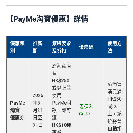
【PayMe淘寶優惠】詳情
優惠類
推廣
簽賬要求
使用方
優惠碼
別
期
及折扣
法
於淘寶消
費
HK$250
於淘寶
或以上並
消費滿
2026
使用
HK$50
PayMe
年5
PayMe付
毋須入
或以
淘寶
月21
款，即可
Code
上，系
優惠券
日至
獲
統將會
31日
HK$10優
自動扣
惠券