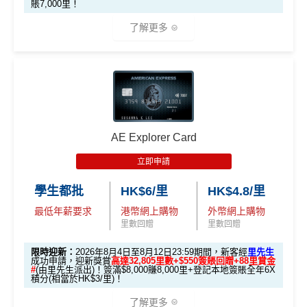
賬7,000里！
#每1里賞金 ≈ HK$1，可兌換FPS轉數快回贈！詳情
MrMil
渣打Simply Cash
獎賞
es.hk/mmcredit
了解更多
收1% CBF手續費
2.
電子錢包直接增值無得玩
里先
現有客
🎁迎新禮遇
E-banking同自動轉賬都無回贈
全新客
全新客
生額
滙豐EveryMile卡
戶簽
戶簽$2.
戶簽$8,
外獎
無得儲里數
A. 渣打信用卡
全新
客戶迎新
迎新優惠
$8,000
5萬*
000*
賞
*
（要
查看更多信用卡詳情及分析...
AE Explorer Card
優惠期：2026年8月4日至2026年8月31日
填表
簽夠HK$4,000賺額外
簽夠HK$10,000賺額外
HSBC EveryMile
$1,250
$800 R
$200 R
→
M
HK$200禮品
HK$200禮品
立即申請
✅經里先生指定連結+輸入里先生推廣碼「HKRMRM1
卡基本迎新
RC
C
C
rMil
1000」
申請渣打國泰Mastercard：
MrMiles.hk/cathay-
學生都批
HK$6/里
HK$4.8/里
es.h
card-apply
，成功批卡後，新客免簽賬先送
11,000里數
「現金套現」 分
k/m
最低年薪要求
港幣網上購物
外幣網上購物
❗️
期計劃優惠 （≥H
$200 R
$200 R
里數回贈
里數回贈
ox-f
不適用
K$20,000，12個
C
C
or
HKRMRM11000
里先生推廣碼：
複製
限時迎新：
2026年8月4日至8月12日23:59期間，新客經
里先生
月或以上還款期）
m
）
成功申請，迎新獎賞
高達32,805里數+$550簽賬回贈+88里賞金
#
(由里先生派出)！簽滿$8,000賺8,000里+登記本地簽賬全年6X
積分(相當於HK$3/里)！
✅申請完填
MrMiles.hk/cathay-card-form
賺多
HK$20
高達$1,
高達$1,
高達$2
開戶首7日內存入HK
0獎賞+新會員38
里賞金
@
❗️【由里先生派出】
3.
首7日內存入HK$100,0
了解更多
450 RC
000 RC
00 RC