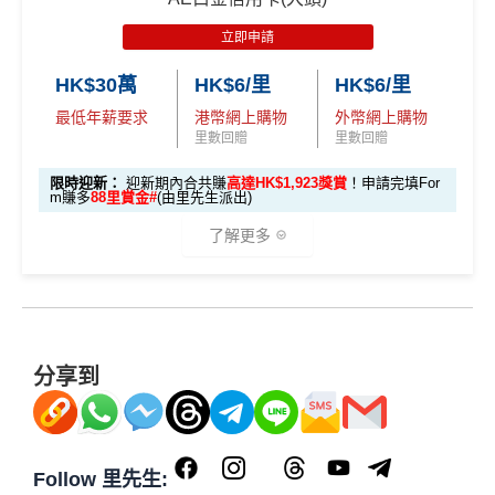
積分
(食盡每季HK$15,00
Citi新客 ＝ 過去12個月內沒有取消或持有過任何Citiba
積分
數
(相等於720,000
積分
)
3X
( HK$1
@每1里賞金 ≈ HK$1，可兌換FPS轉數快回贈！詳情
Mr
00 AE積分
(可換80,000里) +88里賞金#(由里先生派出)
迎
• 餘下 HK$5,0
0上限)
nk信用卡
(相當於 3,166
立即申請
2,000 本地
Miles.hk/mmcredit
迎新
條件及
冷河期
新資格：
現時或於申請日期起計過去 12 個月內
未曾持有
00 享基本 3X 積分
里數)
用PayMe/Alipay等電子錢包增值都計迎新，不過要留
簽賬)
✅
優點
或取消
任何由美國運通香港批核的信用卡或簽賬卡之基本
HK$30萬
HK$6/里
HK$6/里
意手續費
可以拎咗Citibank其他信用卡先再拎呢張Citi Prestige，
卡會員。
最低年薪要求
港幣網上購物
外幣網上購物
外幣簽賬 1
額外外幣簽賬 HK$1
因為拎咗其他卡可以食咗迎新先，之後先俾年費出呢
107,500 A
里數回贈
里數回贈
✅
優點
首年免年費
0.75X
0,000*10.75X 積分
張卡(如果先拎Citi Prestige再拎Citi PM，咁Citi PM會
(第
E積分
A
簽賬都可以儲會籍！合資格簽賬滿HK$500,000可賺高
無迎新)
一階段已登
(食盡每季HK$10,000上
(相當於 5,972
限時迎新：
迎新期內合共賺
高達HK$1,923獎賞
！申請完填For
m賺多
88里賞金#
(由里先生派出)
E
達100馬可孛羅會會籍積分 (以簽賬賺取，以前只能夠
里數)
記)
限)
一年可以免費用12次香港Plaza Premium Lounge (用
*38新會員+成功批卡派出50額外里賞金。每1里賞金 ≈ HK
白
用飛行嚟賺取)
嚟俾人入都得，之後可以用PayMe/AlipayHK增值當中
了解更多
$1，可兌換FPS轉數快回贈！詳情
MrMiles.hk/mmcredit
金
⭐️ 手機八達通增值獎賞 + 里先生額外賞 ⭐️
HK$2,000→
PayMe攻略
) 或→
其他可入之貴賓室清單
食肆、酒店及海外簽賬HK$4 = 1里！勁抵無上限賺里
✅
優點
卡
各迎新優惠詳情
數食飯卡！
當月月結單簽賬(包括本地海外全包)滿HK$20,000，所
🎁
迎新禮遇
迎
用基本卡或附屬卡為
有海外簽帳(包括海外網上)都變HK$3 = 1 里(
電子銀包
國泰、香港快運合資格簽賬HK$3＝1里
新
手機八達通 (iPhone /
預訂任何酒店預訂4晚免1晚*
都加埋落去睇夠唔夠HK$20,000
)
HK$50 簽
八達通增
AE白金信用卡迎新(只適用於2026年8月1日至8月31日23:
換里數免手續費
項
Apple Watch / Andro
分享到
每年肯俾年費可拎返240,000積分
值回贈
賬回贈
59前申請)：
包全家免費旅遊保險(需要用Citi PM找付機票費用，換
目
id) 單次增值滿 HK$6
每月簽賬積分自動兌換去AM戶口，免除
信用卡積分換
機票俾稅都得)，個旅遊保障包括埋遺失行李，旅程延
PayMe
/
支付寶HK
/
Wechat Pay
都有無上限$6=1里
00
里數
啱晒唔想煩嘅里友
首3個月內成功簽賬一次: 享
HK$300簽賬回贈
誤等，部份高危活動都無列入不受保如40米深以內潛
H
平日簽賬無上限$6=1里
一樣食到渣打信用卡優惠及Mastercard優惠
首3個月內成功簽賬滿HK$10,000: 享
HK$700簽賬回贈
水、滑雪、跳傘
申請完填 Form
MrMi
K
Follow 里先生:
年資獎賞高達30%