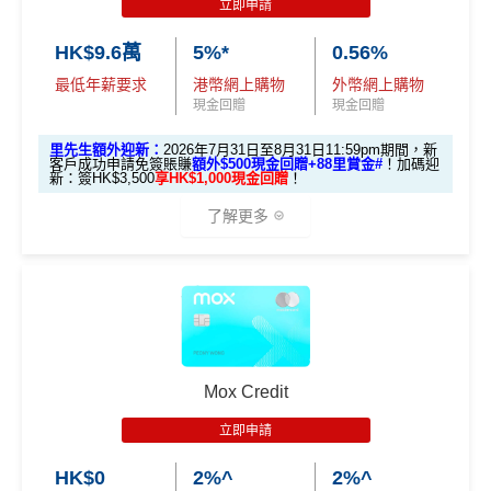
立即申請
外里賞金#）
達
HK$500
回贈！
推廣期：2026年1月1日至12月31日
HK$9.6萬
5%*
0.56%
#每1里賞金 ≈ HK$1，可兌換FPS轉數快回贈！詳情
MrMil
以上加埋，迎新期內合共可享高達
HK$1,038
。
迎新優惠：批卡後60日內累積簽賬滿HK$5,000，新客
es.hk/mmcredit
全新信用卡客戶基本迎新
：
最低年薪要求
港幣網上購物
外幣網上購物
立即下載「AEON HK」手機App並輸入：
戶即可享
$700
+FUN Dollars
！
現金回贈
現金回贈
MrMiles.hk/aeon-apply
累積合資格簽賬滿HK$5,800 ：
迎舊優惠：現有恒生卡客戶都有
$300 +FUN Dollars
！
里先生額外迎新：
2026年7月31日至8月31日11:59pm期間，新
基本迎新賺
$300
「獎賞錢」
全日制大學/大專學生於批卡後首60日內累積簽賬滿HK
客戶成功申請免簽賬賺
額外$500現金回贈+88里賞金#
！
加碼迎
新：簽HK$3,500
享HK$1,000現金回贈
！
$2,000都有迎新優惠！
啟動新卡後再成功申請「現金套現」分期計劃，獲批
MILEWAKU
里先生推薦碼：
複製
了解更多
金額達港幣20,000元或以上，並選擇12個月或以上還
海外外幣簽賬可享高達
6% +FUN Dollars回贈
、網上零
款期，享
$200
「獎賞錢」（相等於2,000里）
售簽賬可享高達
5% +FUN Dollars回贈
、自選簽賬類別
📝
填Form賺額外138里賞金#/Apple Gift C
簽賬可享高達
1% +FUN Dollars回贈
，每月額外回贈上
加總以上，迎新合共賺
高達$500
「獎賞錢」(相等於5,0
🎁迎新禮遇
ard/超市禮券
：
MrMiles.hk/aeon-wakuwa
限$500 +FUN Dollars！^
00里數)
ku-form/
渣打Smart 卡迎新｜賺高達
HK$1,500
獎賞
✅
優點
#每1里賞金 ≈ HK$1，可兌換FPS轉數快回贈！詳情：
Mr
不可獲享迎新
：於合資格信用卡批核日起計之過去12個月
+88里賞金#
Miles.hk/mmcredit/
內曾取消任何滙豐個人信用卡基本卡。 迎新條款：
滙豐迎
Mox Credit
新條款
永久免年費
✅
優點
里先生額外迎新：
2026年7月31日至8月31日11:59pm
✅
優點
立即申請
入息要求親民，
學生都申請得！
期間
，新客戶經里先生成功申請賺
額外HK$500簽賬回
HK$0
2%^
2%^
網購及指定商戶、網上娛樂及網上服飾
簽賬可享高達
贈
，獎賞由渣打提供。
網上(海外及本地)簽賬
6%
回贈
，跑贏市面上其他卡👍