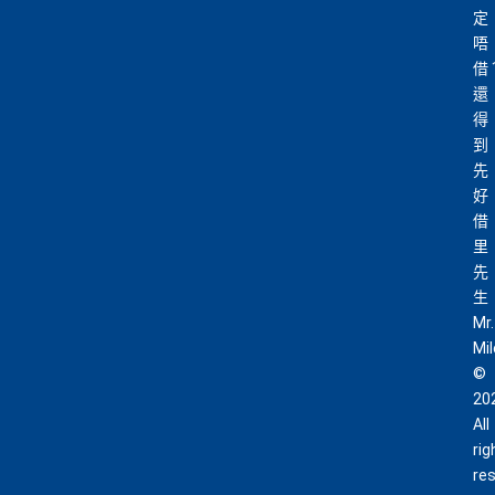
定
分
15至17個月
期間，進行一次任何金額的合資格
網上購物安全保證
：以
AE Explorer卡簽賬可享退貨保
唔
簽
簽賬再有額外
32萬積分
本地簽賬2X積分，簽賬
證、 45日購物保障、延長保養服務及價格保障
借
賬
HK$60,000再有額外
12萬積分
申請連結
：
MrMil
全球
24
小時提供協助
：透過「運通財」服務於世界各
還
迎
es.hk/ae-charge-apply/
地提取現金、超過2,200間美國運通旅遊辦事處提供之
得
新
專有服務
到
先
批卡特快，5-10個工作天
好
沒有
海外簽賬DCC協議
，海外實地簽賬唔洗怕中咗DC
88
借
C陷阱
里
申請完填Form
MrMiles.hk/ap-form
賺多88里賞
里
賞
金#❗️（由里先生派出🎯38新會員+成功批卡50額
一連串
American Express信用卡消費優惠
先
金
外里賞金）
生
#
Mr.
查看更多信用卡詳情及分析...
Mi
©
以上加總，迎新有
76
0,000 AE積分(相等於42,222里數)+H
20
K$50簽賬回贈
，獎賞由AE直接存入。同埋有
88里賞金#
All
(由里先生派出)， 獎賞將於
簽賬後16星期或以內
存入卡會
rig
員之基本卡的美國運通積分計劃戶口內。
re
新客戶立即申請
：
MrMiles.hk/ae-charge-