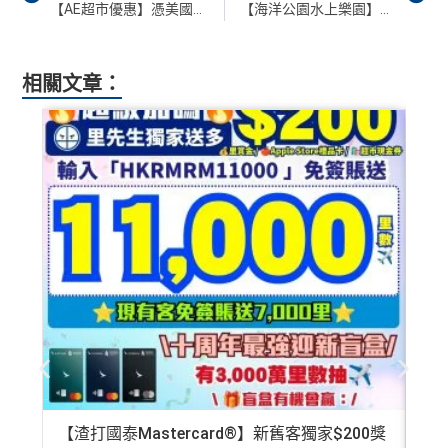
【AE超市優惠】憑美國運通信用卡於百佳/惠康/華潤萬家超級市場滿HK$300可享HK$30簽賬回贈
【海洋公園水上樂園】海洋公園水上樂園9月21日正式開幕！17米高八彩天梯夠刺激！5大主題區域+27個室內及戶外玩樂設施介紹一覽！
相關文章：
【渣打國泰Mastercard®】新舊客獨家$200獎
AE