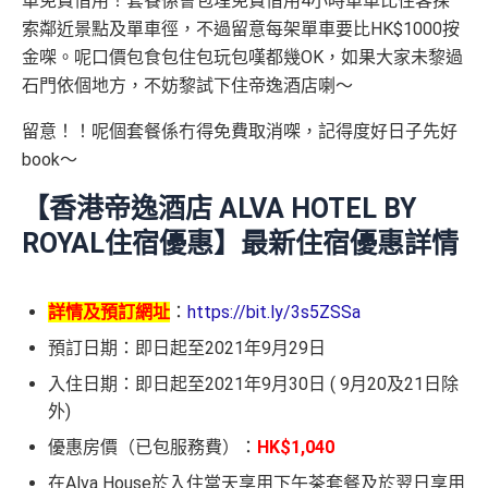
車免費借用！套餐係會包埋免費借用4小時單車比住客探
索鄰近景點及單車徑，不過留意每架單車要比HK$1000按
金㗎。呢口價包食包住包玩包嘆都幾OK，如果大家未黎過
石門依個地方，不妨黎試下住帝逸酒店喇～
留意！！呢個套餐係冇得免費取消㗎，記得度好日子先好
book～
【香港帝逸酒店 ALVA HOTEL BY
ROYAL住宿優惠】最新住宿優惠詳情
詳情及預訂網址
：
https://bit.ly/3s5ZSSa
預訂日期：即日起至2021年9月29日
入住日期：即日起至2021年9月30日 ( 9月20及21日除
外)
優惠房價（已包服務費）：
HK$1,040
在Alva House於入住當天享用下午茶套餐及於翌日享用