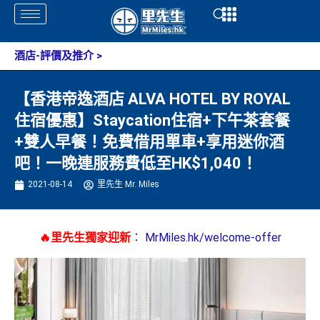
Skip
Open
Open
to
content
酒店-評價及推介
>
【香港帝逸酒店 ALVA HOTEL BY ROYAL
住宿優惠】Staycation住宿+下午茶套餐
+雙人早餐！免費借用單車+享用迷你酒
吧！一晚連服務費低至HK$1,040！
2021-08-14
里先生 Mr. Miles
🔥里先生獨家迎新
：
MrMiles.hk/welcome-offer