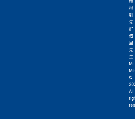
還
得
到
先
好
借
里
先
生
Mr.
Mi
©
20
All
rig
re