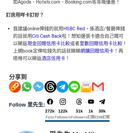
如
Agoda
、
Hotels.com
、
Booking.com
等等嘅優惠！
訂房用咩卡訂好？
我建議online俾錢的就用
HSBC Red
，係酒店/餐廳俾錢
的話就用
Citi Cash Back
啦！想知邊張卡適合自己嘅可
以睇返
現金回贈信用卡比較
或者
里數回贈信用卡比較
！
上網book定俾咗錢先的話就睇睇
網購回贈信用卡
！再
唔喺可以睇返
酒店信用卡
！
分享到
Follow 里先生:
272k
122k
31k
1k
30k
Fans
Followers
Followers
訂閱
EDM訂閱