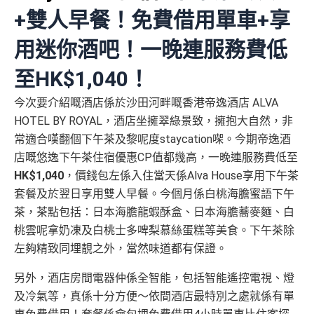
+雙人早餐！免費借用單車+享
用迷你酒吧！一晚連服務費低
至
HK$1,040！
今次要介紹嘅酒店係於沙田河畔嘅香港帝逸酒店 ALVA
HOTEL BY ROYAL，酒店坐擁翠綠景致，擁抱大自然，非
常適合嘆翻個下午茶及黎呢度staycation㗎。今期帝逸酒
店嘅悠逸下午茶住宿優惠CP值都幾高，一晚連服務費低至
HK$1,040
，價錢包左係入住當天係Alva House享用下午茶
套餐及於翌日享用雙人早餐。今個月係白桃海膽蜜語下午
茶，茶點包括：日本海膽龍蝦酥盒、日本海膽蕎麥麵、白
桃雲呢拿奶凍及白桃士多啤梨慕絲蛋糕等美食。下午茶除
左夠精致同埋靚之外，當然味道都有保證。
另外，酒店房間電器仲係全智能，包括智能遙控電視、燈
及冷氣等，真係十分方便～依間酒店最特別之處就係有單