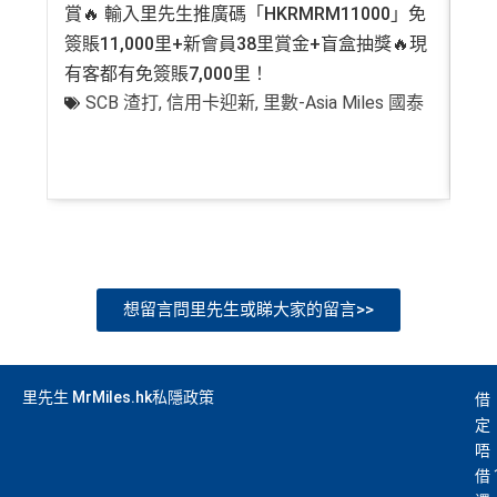
賞🔥 輸入里先生推廣碼「HKRMRM11000」免
登記
簽賬11,000里+新會員38里賞金+盲盒抽獎🔥現
萬高
有客都有免簽賬7,000里！
有
SCB 渣打
,
信用卡迎新
,
里數-Asia Miles 國泰
+
想留言問里先生或睇大家的留言>>
里先生 MrMiles.hk私隱政策
借
定
唔
借