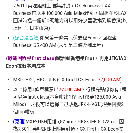
7,501+英哩距離上限無封頂，CX Business+ AA
Business可以用100,000 Asia Miles出到，關鍵在於LAX
回港時搵一個近D既地方可以用好少里數換到返香港(以
上例子: 日本東京)
(配合混合艙)
如果第一條票只係去程Econ，回程坐
Business: 65,400 AM (未計第二條票補單程)
(歐洲回程坐first class)
歐洲到香港坐first，再用JFK/IAD
Econ拉低本均成本
MXP-HKG, HKG-JFK (CX First+CX Econ,
77,000 AM
)
以上係用1條單程票出
77,000 AM
，行程亮點係你有1程
可以坐first class(本身咁出1程first都要125,000 Asia
Miles)！之後可以選擇自己駁返JFK-HKG玩埋美國變2
個trip咁玩！
(原理)
MXP-HKG距離5,825mi，HKG-JFK 8,072mi，因
為7,501+英哩距離上限無封頂，CX First+ CX Econ拉