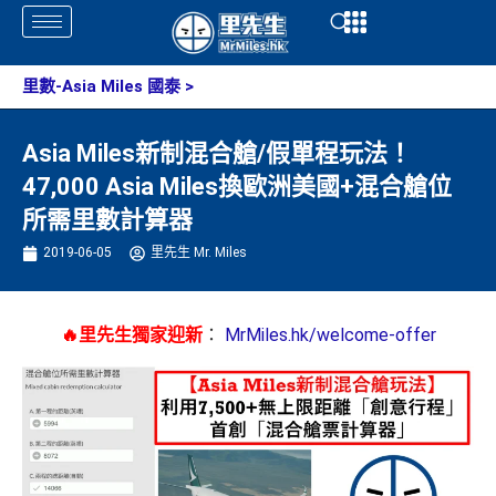
Skip
Open
Open
to
content
里數-Asia Miles 國泰
>
Asia Miles新制混合艙/假單程玩法！
47,000 Asia Miles換歐洲美國+混合艙位
所需里數計算器
2019-06-05
里先生 Mr. Miles
🔥里先生獨家迎新
：
MrMiles.hk/welcome-offer