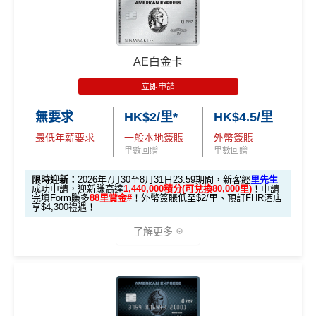
娛樂平台簽賬高達2.5%回贈，詳情睇返
HSBC EveryMile
信用卡
分析
🎁
迎新禮遇
AE白金卡
滙豐EveryMile信用卡迎新
立即申請
滙豐 EveryMile信用卡申請網址
：
MrMiles.hk/hsbc-mile-a
無要求
HK$2/里*
HK$4.5/里
pply
最低年薪要求
一般本地簽賬
外幣簽賬
里先生加碼：
申請完填Form
MrMiles.hk/hsbc-em-for
里數回贈
里數回贈
m
賺1個里程段+
里賞金
❗️（由里先生派出🎯38新會員額
限時迎新：
2026年7月30至8月31日23:59期間，新客經
里先生
外里賞金#）
成功申請，迎新賺高達
1,440,000積分(可兌換80,000里)
！申請
完填Form賺多
88里賞金#
！外幣簽賬低至$2/里、預訂FHR酒店
享$4,300禮遇！
#每1里賞金 ≈ HK$1，可兌換FPS轉數快回贈！詳情
MrMil
es.hk/mmcredit
了解更多
現有客
🎁
迎新禮遇 AE白金卡里先生優惠
全新客
全新客
滙豐EveryMile卡
戶簽
戶簽$2.
戶簽$8,
迎新優惠
$8,000
優惠期：
2026年7月30日至8月31日23:59期間
，年費HK