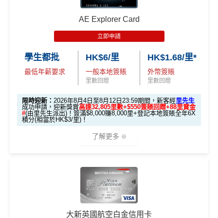
5萬*
000*
*
$9,500，無得傾必需俾，留意
新客
及
現有
AE信用卡
之客戶
AE Explorer Card
迎新有唔同
全新美國運通基本卡會員*
：迎新高達
1,440,0
00 AE積分
(可換80,000里) +88里賞金#(由里先生派出)
迎
HSBC EveryMile
$1,250
$800 R
$200 R
立即申請
新資格：
現時或於申請日期起計過去 12 個月內
未曾持有
卡基本迎新
RC
C
C
或取消
任何由美國運通香港批核的信用卡或簽賬卡之基本
學生都批
HK$6/里
HK$1.68/里*
卡會員。
「現金套現」 分
最低年薪要求
一般本地簽賬
外幣簽賬
期計劃優惠 （≥H
$200 R
$200 R
里數回贈
里數回贈
不適用
K$20,000，12個
C
C
A
限時迎新：
2026年8月4日至8月12日23:59期間，新客經
里先生
月或以上還款期）
成功申請，迎新獎賞
高達32,805里數+$550簽賬回贈+88里賞金
E
#
(由里先生派出)！簽滿$8,000賺8,000里+登記本地簽賬全年6X
積分(相當於HK$3/里)！
白
高達$1,
高達$1,
高達$2
金
了解更多
450 RC
000 RC
00 RC
卡
各迎新優惠詳情
合共所得
（相等
（相等
（相等
迎
於29,00
於20,00
於4,00
新
🎁迎新禮遇
0里）
0里）
0里）
項
目
*持卡人需於發卡後60日內完成累積簽賬滿
HK$8,000
要
條件 (於首3個月內
大新英國航空白金信用卡
求。
不可獲享迎新
：於合資格信用卡批核日起計之過去1
迎新項目
回贈 / 獎賞
H