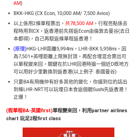
AM
)
BKK-HKG (CX Econ, 10,000 AM/ 7,500 Avios)
以上係用2條單程票出，
共78,500 AM
，行程亮點係去
程時用到CX，返香港前先搭返Econ由倫敦去曼谷(去日
本都得)，自己再駁返條單程返香港！
(原理)
HKG-LHR距離5,994mi，LHR-BKK 5,958mi，因
為7,501+英哩距離上限無封頂，再配合埋混合票出可
以單程變來回，關鍵在於LHR回港時搵一個近D既地方
可以用好少里數換到返香港(以上例子: 泰國曼谷)
只要BA有飛機仲有好多其他的變化，你搵到位的話出
到條LHR-NRT可以玩埋日本食返個靚Sushi先返香港！
正爆！
(假單程BA-英國first)
單程變來回，利用partner airlines
chart 玩足2程first class