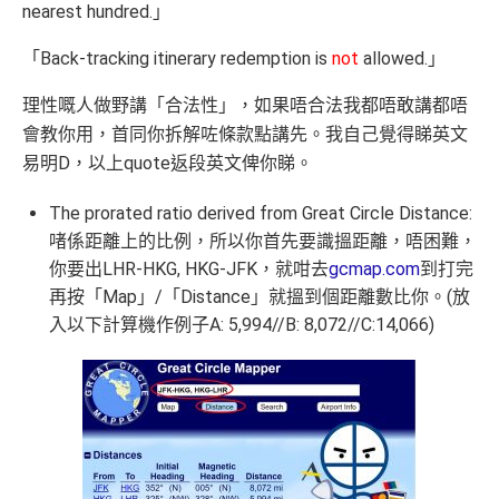
nearest hundred.」
「Back-tracking itinerary redemption is
not
allowed.」
理性嘅人做野講「合法性」，如果唔合法我都唔敢講都唔
會教你用，首同你拆解咗條款點講先。我自己覺得睇英文
易明D，以上quote返段英文俾你睇。
The prorated ratio derived from Great Circle Distance:
啫係距離上的比例，所以你首先要識搵距離，唔困難，
你要出LHR-HKG, HKG-JFK，就咁去
gcmap.com
到打完
再按「Map」/「Distance」就搵到個距離數比你。(放
入以下計算機作例子A: 5,994//B: 8,072//C:14,066)