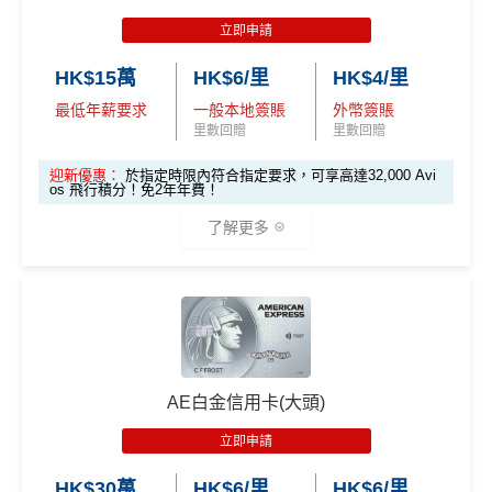
做)
2個月內曾取消任何滙豐個人信用卡基本卡。 迎新條款：
K
立即申請
滙豐迎新條款
$5
首3個月內
用基本卡或附屬卡為手機八達通包括
🎯 第一階段：開卡必做 (登記特別優惠)
✅
優點
0
HK$15萬
HK$6/里
HK$4/里
iPhone、Apple Watch或Android手機，單次增
簽
最低年薪要求
一般本地簽賬
外幣簽賬
值淨HK$600
1️⃣ 啟動「本地簽賬 6
賬
里數回贈
里數回贈
首年免年費
X 積分」優惠（每季
回
上限 HK$15,000）
係Agoda book酒店同國泰買機票有優惠
迎新優惠：
於指定時限內符合指定要求，可享高達32,000 Avi
贈
os 飛行積分！免2年年費！
增加至19種飛行常客計劃或酒店獎勵計劃，拎嚟兌換
📍
登記優惠 1：
htt
了解更多
里數或者酒店staycation都得！
ps://shorturl.at/K
14
hrl8
4
八達通增值及eBanking繳費都有回贈
(為下階段疊
登記特別
萬
加倍數積分
2️⃣ 啟動「
外幣簽賬 1
(里先生額外迎新已於2026年2月28日完結)
首6個月內
累積簽賬滿HK$6萬有
66萬積分
於
第
HSBC信用卡優惠
夠多夠密
推廣
積
作準備)
0.75X 積分
」優惠
🎁
迎新禮遇
15至17個月
期間，進行一次任何金額的合資格
滙豐EveryMile信用卡仲送埋每年
HSBC免費旅遊保險
分
（每季上限 HK$10,0
簽賬再有額外
66萬積分
本地簽賬2X積分，簽賬
簽
免費機場貴賓室
+
機場酒吧Intervals
俾你玩
大新迎新優惠：
00）
HK$60,000再有額外
12萬積分
申請連結
：
MrMil
賬
AE白金信用卡(大頭)
es.hk/ae-charge-application
📍
登記優惠 2：
htt
❎
缺點
推廣期：即日起至2026年12月31日
迎
ps://shorturl.at/Y
立即申請
新
新客戶成功申請大新英國航空白金卡，並於指定時限
NQXl
內符合以下指定要求，可享高達32,000 Avios 飛行積
無得開附屬卡
HK$30萬
HK$6/里
HK$6/里