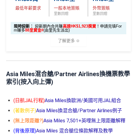
分：
最低年薪要求
一般本地簽賬
外幣簽賬
🎯 第二階段：本地迎新簽賬獎賞 (累積簽滿 HK$8,00
88
查看更多信用卡詳情及分析...
優惠一：發卡後首3個月內，累積HK$12,000
合
里數回贈
里數回贈
0 本地簽賬)
里
申請完填Form
MrMiles.hk/ap-form
賺多88里賞
資格簽賬
→
享12,000 Avios 飛行積分
（連同基
賞
金#❗️（由里先生派出🎯38新會員+成功批卡50額
限時迎新：
迎新期內合共賺
高達HK$1,923獎賞
！申請完填For
本 Avios 飛行積分）
m賺多
88里賞金#
(由里先生派出)
【🔥限時
金
外里賞金）
優惠二：發卡後首6個月內，每月首HK$10,000
加碼🔥】
#
了解更多
海外
簽賬
→
享HK$2=1 Avios 飛行積分
HK$500 簽
首次簽賬
完成任何金額之首次
簽賬
賬回贈
(8月4日至
優惠三：發卡後首3個月內，
成功開立優易綜合
以上迎新連同基本積分合共有
高達1,440,000 AE積分
🎁
迎新禮遇
8月12日期
理財戶口、VIP i-Account 綜合理財戶口或 Hell
(=80,000里數) + HK$50簽賬回贈
，
獎賞由AE直接存
間)
o Kitty VIP i-Account 綜合理財戶口 →
享額外
Asia Miles混合艙/Partner Airlines換機票教學
入。同埋
88里賞金#
(由里先生派出)。
現有美國運通基
AE白金信用卡迎新(只適用於2026年8月1日至8月31日23:
5,000 Avios 飛行積分
索引(按入向上彈)
59前申請)：
本卡會員**
：迎新高達
76萬AE
積分
(可換42,222里)+88里
96,000 AE
累積本地簽賬滿 HK
賞金#(由里先生派出)
迎新資格：現時持有或於申請日期
✅
優點
本地迎新
積分
$8,000（須以港幣結
首3個月內成功簽賬一次: 享
HK$300簽賬回贈
起計過去 12 個月內
曾持有或取消
任何由美國運通香港批
獎賞
(相當於 5,333
(日航JAL行程)
Asia Miles換歐洲/美國可用JAL組合
算）
核的信用卡或簽賬卡（不包括美國運通白金卡/半島白金
首3個月內成功簽賬滿HK$10,000: 享
HK$700簽賬回贈
里數)
年薪要求低！
(著數例子)
Asia Miles換混合艙/Partner Airlines例子
卡）之基本卡會員。
基本卡批核後首3個月內每HK$1=5美國運通積分，可
本地簽賬HK$6=1 Avios
本地簽賬
48,000 AE
(無上限距離?)
Asia Miles 7,501+英哩無上限距離解釋
賺取
高達240,000積分
，（以
Amex Travel換機票酒店
6X 積分
上述 HK$8,000 本地
生日當天簽賬HK$6=2 Avios
積分
(ATO)
或以Pay with points max每260＝$1^可換HK$9
A
(背後原理)
Asia Miles 混合艙位條款解釋及教學
簽賬*6X 積分
(第一階段已
23，換酒店分/里數或禮品價值會更高！）如果有大額
(相當於 2,667
英航指定網頁買英航機票9折兼享HK$6 = 2 Avios