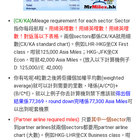
(CX/KA)
Mileage requirement for each sector: Sector
指你每段航程。
用總英哩數！用總英哩數！用總英哩
數！對返落以下表格
。兩個sectors都係CX/KA就用細
數(CX/KA standard chart)。例如LHR-HKG坐CX First
class，咁就125,000 Asia Miles；HKG-JFK坐CX
Econ，咁就42,000 Asia Miles。(放入以下計算機例子
D: 125,000//E: 42,000)
你有咗呢4粒數之後將佢攞個加權平均數(weighted
average)就可以計到需要的里數，啫係(A/C*D)+
(B/C*E)，就以上例子你去計算機到禁下應該就
得出個
結果係77,369，round down完啫係77,300 Asia Miles
可
以出到呢套機票
(Partner airline required miles)
: 只要
其中一個sector
用
到partner airlines就兩個sectors都要用partner airline
chart (大數)。例如HKG-LHR坐CX Business class，咁