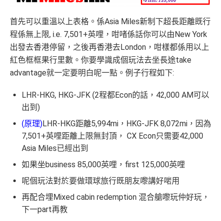
首先可以重溫以上表格。係Asia Miles新制下超長距離既行
程係無上限, i.e. 7,501+英哩，咁啫係話你可以由New York
出發去香港停留，之後再香港去London，咁樣都係用以上
紅色框框果行里數。你要學識成個玩法去坐長途take
advantage就一定要明白呢一點。例子行程如下:
LHR-HKG, HKG-JFK (2程都Econ的話，42,000 AM可以
出到)
(原理)
LHR-HKG距離5,994mi，HKG-JFK 8,072mi，因為
7,501+英哩距離上限無封頂， CX Econ只需要42,000
Asia Miles已經出到
如果坐business 85,000英哩，first 125,000英哩
呢個玩法對於要做環球旅行既朋友嚟講好啱用
再配合埋Mixed cabin redemption 混合艙嚟玩仲好玩，
下一part再教