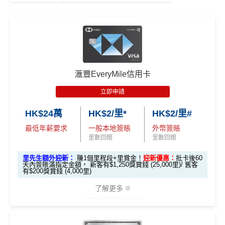
滙豐EveryMile信用卡
立即申請
HK$24萬
HK$2/里*
HK$2/里#
最低年薪要求
一般本地簽賬
外幣簽賬
里數回贈
里數回贈
里先生額外迎新：
賺1個里程段+里賞金！
迎新優惠：
批卡後60
天內簽賬滿指定金額， 新客有$1,250獎賞錢 (25,000里)/ 舊客
有$200獎賞錢 (4,000里)
了解更多
*本地交通出行簽賬、本地咖啡店及輕便美食簽賬及網上