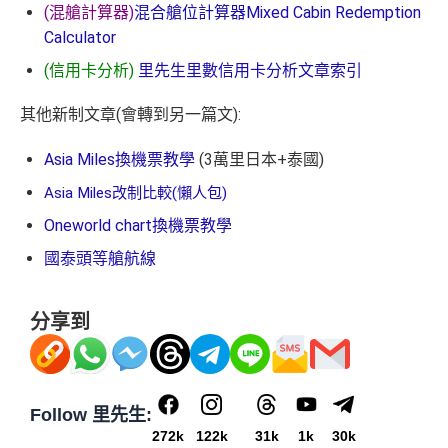
E
(混艙計算器)
混合艙位計算器Mixed Cabin Redemption
里數)
登記)
簽賬如醫院或保險，用呢個offer都抵！
白
3年內Executive Club戶口有郁過就自動延長Avios有效
Calculator
金
申請完填Form
MrMiles.hk/pc-form
賺
多
88里賞金#
期
🎯 第三階段：額外迎新簽賬獎賞 (累積簽滿 HK$30,0
(信用卡分析)
里先生里數信用卡分析文章索引
卡
現有客戶迎新優惠詳情
❗️
（由里先生派出🎯38新會員+成功批卡50額外里賞
兌換Avios免手續費
00 - 包括 HK$12,000 本地 + HK$10,000 外幣)
迎
金）
其他新制文章(會轉到另一篇文):
Avios有
Household account
可以全家一齊儲共用Avios
新
加總以上，迎新合共高達
HK$1,923
獎賞+
88里賞金#
282,000 A
項
累積總簽賬滿 HK$3
❎
缺點
額外迎新
Asia Miles換機票教學
(3萬里日本+泰國)
E積分
目
0,000（包括合資格
#每1里賞金 ≈ HK$1，可兌換FPS轉數快回贈！詳情
MrMi
獎賞
(相當於 15,66
Asia Miles改制比較(懶人包)
本地及海外簽賬）
les.hk/mmcredit
7 里數)
只能收取Avios做回贈，無得選擇儲現金回贈
H
✅
優點
Oneworld chart換機票教學
K
本地簽賬
國泰頭等艙航線
• 首 HK$7,000 享 6X
57,000 AE
$5
6X + 基本
首3個月內
用基本卡或附屬卡為手機八達通包括
飲食優惠全集：
AE美膳會及餐廳優惠合集
積分
0
(食盡每季HK$15,00
查看更多信用卡詳情及分析...
積分
3X
iPhone、Apple Watch或Android手機，單次增
( HK$1
優惠活動更新：
AE信用卡優惠合集
• 餘下 HK$5,0
簽
0上限)
分享到
(相當於 3,166
值淨HK$600
2,000 本地
00 享基本 3X 積分
里數)
賬
（主卡及附屬卡）
Cafe Deco Group指定餐廳惠顧晚膳
簽賬)
回
堂食自主餐牌食品﹐星期一至四：2-3人有6折，4-12
贈
人有75折 / 星期五至日：2-12人有75折
外幣簽賬 1
額外外幣簽賬 HK$1
107,500 A
Follow 里先生:
0.75X
0,000*10.75X 積分
（主卡）
美心指定中西食府惠顧晚膳堂食自主餐牌食
(第
E積分
272k
122k
31k
1k
30k
76