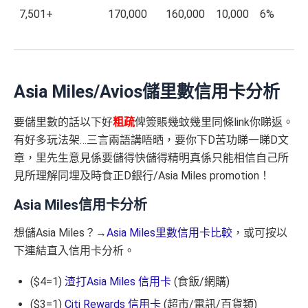
7,501+
170,000
160,000
10,000
6%
Asia Miles/Avios儲里數信用卡分析
要儲里數的話以下好
粗疏
俾簽賬幾蚊幾里同條link你睇返。
有好多玩法架…三言兩語講唔晒，要你下D苦功睇一睇D文
章，里先生意見係要儲得快儲得精明真係只能相信自己所
見所理解同埋及時食正D銀行/Asia Miles promotion！
Asia Miles信用卡分析
想儲Asia Miles？→
Asia Miles里數信用卡比較
，或可按以
下連結直入信用卡分析。
($4=1)
渣打Asia Miles 信用卡
(食飯/網購)
($3=1)
Citi Rewards 信用卡
(超市/電訊/百貨類)