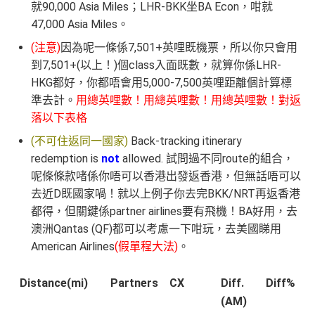
就90,000 Asia Miles；LHR-BKK坐BA Econ，咁就
47,000 Asia Miles。
(注意)
因為呢一條係7,501+英哩既機票，所以你只會用
到7,501+(以上！)個class入面既數，就算你係LHR-
HKG都好，你都唔會用5,000-7,500英哩距離個計算標
準去計。
用總英哩數！用總英哩數！用總英哩數！對返
落以下表格
(不可住返同一國家)
Back-tracking itinerary
redemption is
not
allowed. 試問過不同route的組合，
呢條條款啫係你唔可以香港出發返香港，但無話唔可以
去近D既國家喎！就以上例子你去完BKK/NRT再返香港
都得，但關鍵係partner airlines要有飛機！BA好用，去
澳洲Qantas (QF)都可以考慮一下咁玩，去美國睇用
American Airlines
(假單程大法)
。
Distance(mi)
Partners
CX
Diff.
Diff%
(AM)