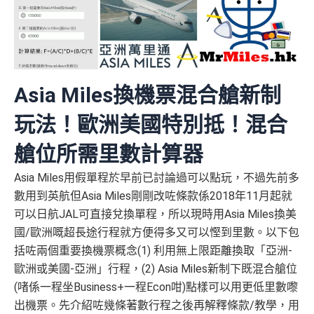
Asia Miles換機票混合艙新制
玩法！歐洲美國特別抵！混合
艙位所需里數計算器
Asia Miles用假單程於早前已討論過可以點玩，不過先前多
數用到英航但Asia Miles剛剛改咗條款係2018年11月起就
可以日航JAL可直接兌換單程，所以現時用Asia Miles換美
國/歐洲嘅超長途行程就方便得多又可以慳到里數。以下包
括咗兩個重要換機票概念(1) 利用無上限距離換取「亞洲-
歐洲或美國-亞洲」行程，(2) Asia Miles新制下既混合艙位
(啫係一程坐Business+一程Econ咁)點樣可以用更低里數嚟
出機票。先介紹咗幾條著數行程之後再解釋條款/教學，用