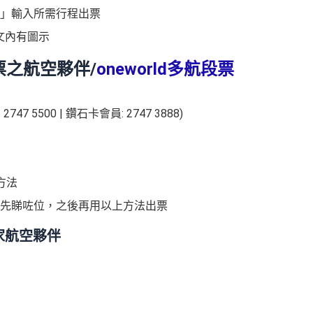
留」輸入所需行程出票
文內有圖示
票之航空夥伴/
oneworld多航段票
2747 5500 | 鑽石卡會員: 2747 3888)
方法
先睇咗位，之後再用以上方法出票
家航空夥伴