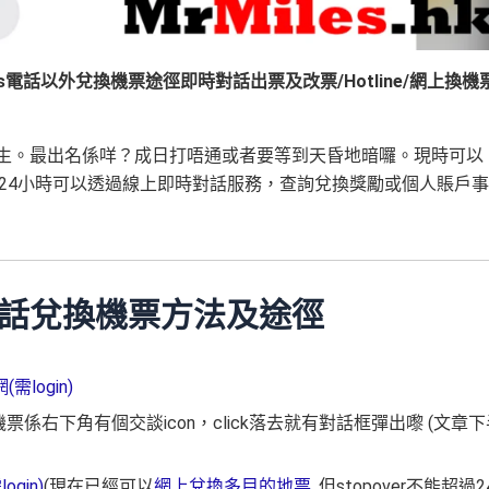
sia Miles電話以外兌換機票途徑即時對話出票及改票/Hotline/網上換機
我都唔會陌生。最出名係咩？成日打唔通或者要等到天昏地暗囉。現時可以
日，每日24小時可以透過線上即時對話服務，查詢兌換獎勵或個人賬戶事
真人對話兌換機票方法及途徑
(需login)
ch機票係右下角有個交談icon，click落去就有對話框彈出嚟 (文章
ogin)
(現在已經可以
網上兌換多目的地票
, 但stopover不能超過2