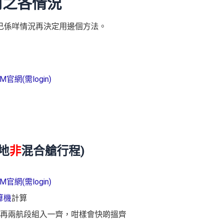
應用之各情況
己係咩情況再決定用邊個方法。
M官網(需login)
兩地
非
混合艙行程)
M官網(需login)
計算機
計算
再兩航段組入一齊，咁樣會快啲搵齊