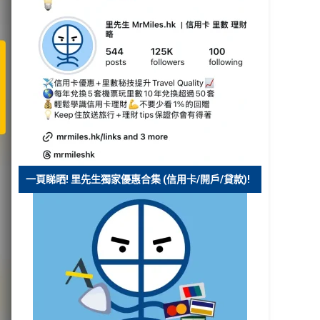
一頁睇晒! 里先生獨家優惠合集 (信用卡/開戶/貸款)!