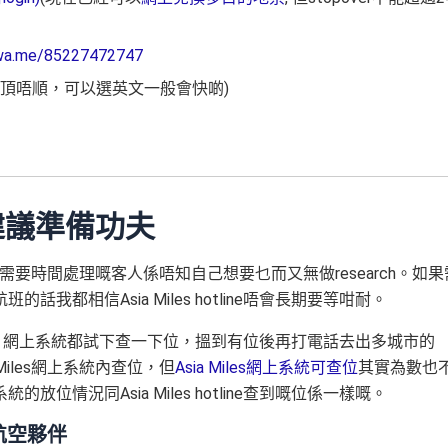
/wa.me/85227472747
話真係等到頂唔順，可以選英文一般會快啲)
前建議準備功夫
苦，最需要時間處理嘅客人係唔知自己想要乜而又無做research。如果
都相信Asia Miles hotline唔會長期要等咁耐。
les 網上系統都試下查一下位，搵到有位後再打電話去出多城市的
iles網上系統內查位，但
Asia Miles網上系統可查位
其實為數也
情況同Asia Miles hotline查到嘅位係一樣嘅。
家航空夥伴