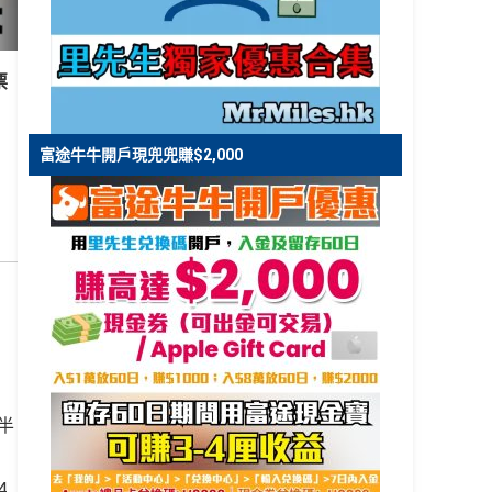
票
富途牛牛開戶現兜兜賺$2,000
下半
4