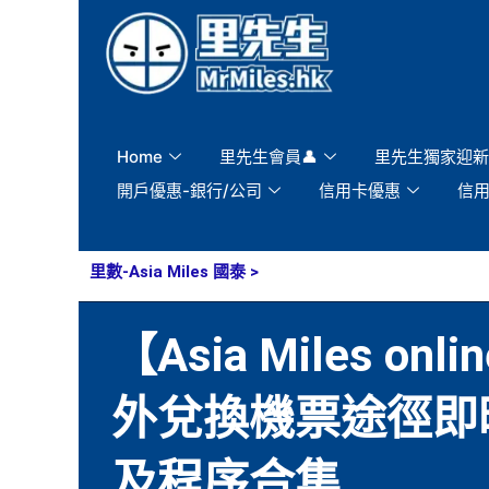
Skip
to
content
Home
里先生會員👤
里先生獨家迎新
開戶優惠-銀行/公司
信用卡優惠
信
里數-Asia Miles 國泰
>
【Asia Miles on
外兌換機票途徑即時
及程序合集