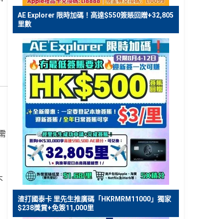
AE Explorer 限時加碼！高達$550簽賬回贈+32,805
里數
需
不
渣打國泰卡 里先生推廣碼「HKRMRM11000」獨家
$238獎賞+免簽11,000里