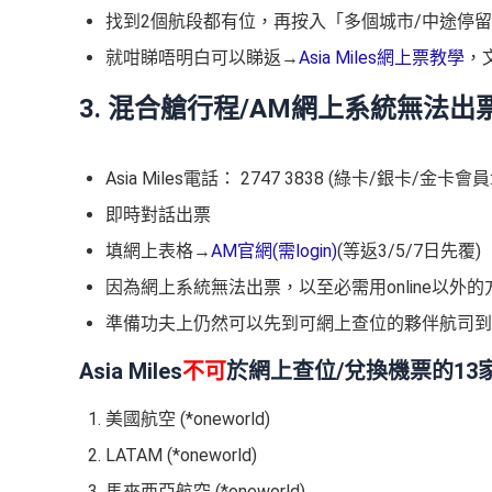
找到2個航段都有位，再按入「多個城市/中途停
就咁睇唔明白可以睇返→
Asia Miles網上票教學
，
3. 混合艙行程/AM網上系統無法出
Asia Miles電話： 2747 3838 (綠卡/銀卡/金卡會員: 
即時對話出票
填網上表格→
AM官網(需login)
(等返3/5/7日先覆)
因為網上系統無法出票，以至必需用online以外的
準備功夫上仍然可以先到可網上查位的夥伴航司到
Asia Miles
不可
於網上查位/兌換機票的13
美國航空 (*oneworld)
LATAM (*oneworld)
馬來西亞航空 (*oneworld)