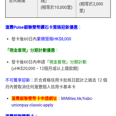
合共高達
錢」
(相等於2,000
(相等於10,000里)
里)
滙豐Pulse銀聯雙幣鑽石卡簽賬迎新優惠
：
發卡後60日內
累積簽賬HK$8,000
「現金套現」分期計劃優惠
：
發卡後60日內申請
「現金套現」分期計劃
(≥HK$20,000，12個月或以上還款期)
不可獲享迎新
：於合資格信用卡批核日起計之過去 12 個
月內曾取消任何滙豐個人信用卡基本卡
滙豐銀聯雙幣卡申請網址
：
MrMiles.hk/hsbc-
unionpay-classic-apply