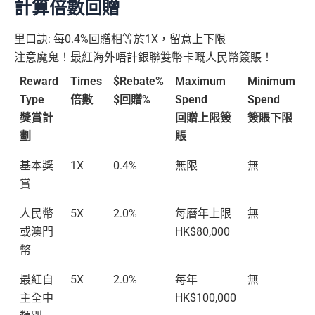
計算倍數回贈
里口訣: 每0.4%回贈相等於1X，留意上下限
注意魔鬼！最紅海外唔計銀聯雙幣卡嘅人民幣簽賬！
Reward
Times
$Rebate%
Maximum
Minimum
Type
倍數
$回贈%
Spend
Spend
獎賞計
回贈上限簽
簽賬下限
劃
賬
基本獎
1X
0.4%
無限
無
賞
人民幣
5X
2.0%
每曆年上限
無
或澳門
HK$80,000
幣
最紅自
5X
2.0%
每年
無
主全中
HK$100,000