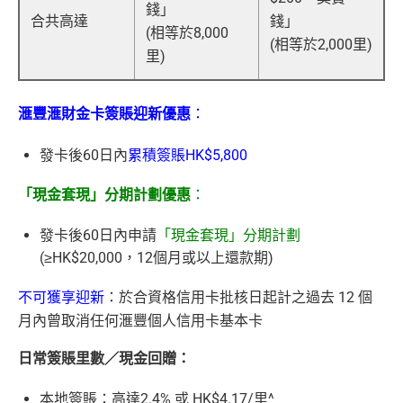
錢」
合共高達
錢」
(相等於8,000
(相等於2,000里)
里)
滙豐滙財金卡簽賬迎新優惠
：
發卡後60日內
累積簽賬HK$5,800
「現金套現」分期計劃優惠
：
發卡後60日內申請
「現金套現」分期計劃
(≥HK$20,000，12個月或以上還款期)
不可獲享迎新
：於合資格信用卡批核日起計之過去 12 個
月內曾取消任何滙豐個人信用卡基本卡
日常簽賬里數／現金回贈：
本地簽賬：高達2.4% 或 HK$4.17/里^