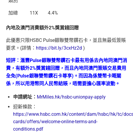
類別
加總
11X
4.4%
內地及澳門消費額外2%獎賞錢回贈
此優惠只限
HSBC Pulse銀聯雙幣鑽石卡，並且
無最低簽賬
要
求。(詳情：
https://bit.ly/3cxHz2d
)
短評：滙豐Pulse銀聯雙幣鑽石卡最有用係去內地同澳門消
費，有額外2%獎賞錢回贈，而且內地同澳門簽賬交易費用
全免(Pulse銀聯雙幣鑽石卡尊享)。而因為係雙幣卡嘅關
係，所以用港幣同人民幣結賬，唔需要擔心匯率波動。
申請網址：
MrMiles.hk/hsbc-unionpay-apply
迎新條款：
https://www.hsbc.com.hk/content/dam/hsbc/hk/tc/docs/
cards/offers/welcome-online-terms-and-
conditions.pdf