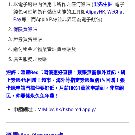
以電子錢包內信用卡所作之任何簽賬 (
里先生註
: 電子
錢包可理解為有儲值功能的工具如
AlipayHK
,
WeChat
Pay
等，而Apple Pay並非界定為電子錢包)
保險費簽賬
證券買賣簽賬
繳付租金／物業管理費簽賬及
廣告服務之簽賬
短評：滙豐Red卡嘅優惠好直接，簽賬無需額外登記，網
上簽賬4%回贈！超市、海外等指定簽賬類別1%回贈！張
卡嘅申請門檻仲要好低，月薪HK$1萬就申請到，非常親
民，仲要係永久免年費！
申請網址：
MrMiles.hk/hsbc-red-apply/