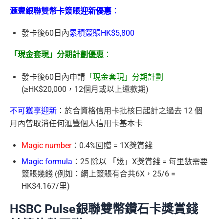
滙豐銀聯雙幣卡簽賬迎新優惠
：
發卡後60日內
累積簽賬HK$5,800
「現金套現」分期計劃優惠
：
發卡後60日內申請
「現金套現」分期計劃
(≥HK$20,000，12個月或以上還款期)
不可獲享迎新
：於合資格信用卡批核日起計之過去 12 個
月內曾取消任何滙豐個人信用卡基本卡
Magic number
：0.4%回贈 = 1X獎賞錢
Magic formula
：25 除以 「幾」X獎賞錢 = 每里數需要
簽賬幾錢 (例如：網上簽賬有合共6X，25/6 =
HK$4.167/里)
HSBC Pulse銀聯雙幣鑽石卡獎賞錢