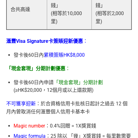
錢」
錢」
合共高達
(相等於10,000
(相等於2,000
里)
里)
滙豐Visa Signature卡簽賬迎新優惠
：
發卡後60日內
累積簽賬HK$8,000
「現金套現」分期計劃優惠
：
發卡後60日內申請
「現金套現」分期計劃
(≥HK$20,000，12個月或以上還款期)
不可獲享迎新
：於合資格信用卡批核日起計之過去 12 個
月內曾取消任何滙豐個人信用卡基本卡
Magic number
：0.4%回贈 = 1X獎賞錢
Magic formula
：25 除以 「幾」X獎賞錢 = 每里數需要