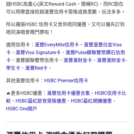
錢HSBC為重心(英文Reward Cash，簡稱RC)，而RC勁在
可以用嚟直接抵銷滙豐信用卡簽賬或換里數，玩法多多。
所以攞張HSBC 信用卡又食到唔同優惠，又可以優先訂到
唔同演唱會嘅門票啦！
適用信用卡：
滙豐EveryMile信用卡
、
滙豐滙豐白金Visa
卡
、
滙豐Visa Signature卡
、
滙豐Pulse銀聯雙幣鑽石信用
卡
、滙豐銀聯雙幣信用卡、
滙豐滙財金卡
、
滙豐滙財金卡-
學生卡
、
滙豐Red卡
、
其他滙豐信用卡：
HSBC Premier信用卡
🔥更多HSBC優惠：
滙豐信用卡優惠合集
、
HSBC信用卡比
較
、
HSBC最紅飲食簽賬優惠
、
HSBC最紅網購優惠
、
HSBC One開戶