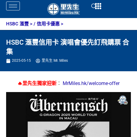
Skip
Open
Open
to
content
HSBC 滙豐
> /
信用卡優惠
>
HSBC 滙豐信用卡 演唱會優先訂飛購票 合
集
2025-05-15
里先生 Mr. Miles
🔥里先生獨家迎新
：
MrMiles.hk/welcome-offer