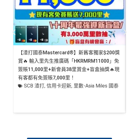
計算)
our information accurate and up to date. This information
may be different than what you see when you visit a finan
cial institution, service provider or specific product’s site. F
查看更多信用卡詳情及分析...
or any discrepancy in product information, please refer to t
he financial institution’s website for the most updated versi
on. All financial products and services are presented witho
ut warranty. Additionally, this site may be compensated thr
【渣打國泰Mastercard®】新舊客獨家$200獎
AE
ough third party advertisers. However, the results of our c
賞🔥 輸入里先生推廣碼「HKRMRM11000」免
登記
omparison tools which are not marked as sponsored are a
簽賬11,000里+新會員38里賞金+盲盒抽獎🔥現
萬高
lways based on objective analysis first.
有客都有免簽賬7,000里！
有
查看更多信用卡詳情及分析...
SCB 渣打
,
信用卡迎新
,
里數-Asia Miles 國泰
+