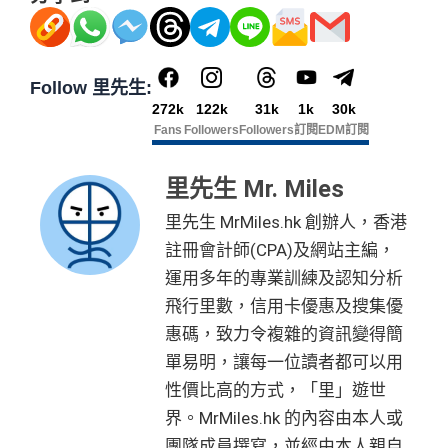
獎賞於完成簽賬條件後5個曆月內自動存入至認可信用
滙豐 Red Card申請網址
：
MrMiles.hk/hsbc-red-apply
卡戶口
里先生加碼：
申請完填Form
MrMiles.hk/hsbc-red-for
Citi新客 ＝ 過去12個月內沒有取消或持有過任何Citiba
Follow 里先生:
m
賺1個里程段+
里賞金
❗️（由里先生派出🎯38新會員額
nk信用卡
272k
122k
31k
1k
30k
外里賞金#）
用PayMe/Alipay等電子錢包增值都計迎新，不過要留
Fans
Followers
Followers
訂閱
EDM訂閱
意手續費
#每1里賞金 ≈ HK$1，可兌換FPS轉數快回贈！詳情
MrMil
es.hk/mmcredit
全新信用卡客戶基本迎新
：
里先生 Mr. Miles
✅
優點
里先生 MrMiles.hk 創辦人，香港
累積合資格簽賬滿HK$5,800 ：
註冊會計師(CPA)及網站主編，
食肆/酒店消費現金回贈2%
基本迎新賺
$300
「獎賞錢」
運用多年的專業訓練及認知分析
其他本地港幣簽賬現金回贈1%
(連
chok PayMe
/
Wech
啟動新卡後再成功申請「現金套現」分期計劃，獲批
飛行里數，信用卡優惠及搜集優
at Pay
/
支付寶HK
都有啊！)
金額達港幣20,000元或以上，並選擇12個月或以上還
惠碼，致力令複雜的資訊變得簡
款期，享
$200
「獎賞錢」（相等於2,000里）
八達通自動增值1%
單易明，讓每一位讀者都可以用
加總以上，迎新合共賺
高達$500
「獎賞錢」(相等於5,0
去食飯統一2%，唔洗擔心有時酒店自助餐某啲酒店餐
性價比高的方式，「里」遊世
00里數)
廳唔計食肆少咗回贈
界。MrMiles.hk 的內容由本人或
港幣支付外國註册商戶(如Expedia)
沒有
CBF
收費
不可獲享迎新
：於合資格信用卡批核日起計之過去12個月
團隊成員撰寫，並經由本人親自