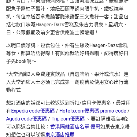
腳、青口；中東旋轉烤肉檔、金萡海膽凍豆腐、鮟鱇魚肝
配魚子醬柚子醋汁、燒紐西蘭草飼肉眼牛扒、鐵板燒羊
扒、每位奉送吞拿魚腩蓉脆米餅配三文魚籽一客；甜品包
括七款口味嘅Haagen-Dazs雪糕及朱古力噴泉。星期六、
日、公眾假期及前夕更會供應波士頓龍蝦！
以呢口價嚟講，包食包住，仲有生蠔及Haagen-Dazs雪糕
等食，都算唔話得㗎！有興趣就唔好錯過喇，記得度好日
子先book啊～
*大堂酒廊2人免費迎賓飲品（自選啤酒、果汁或汽水）進
入大堂酒廊人士必須已完成第一劑疫苗及使用安心出行流
動程式
想訂酒店的話都可比較返返到折扣/信用卡優惠多，最常用
有
Expedia code優惠碼
/
Hotels.com優惠碼 promo code
/
Agoda code優惠碼
/
Trip.com優惠碼
。要訂隔離酒店4晚
可以睇返合集比較：
香港隔離酒店名單 優惠
如果去東京唔
知想住乜可以睇返
東京酒店推薦