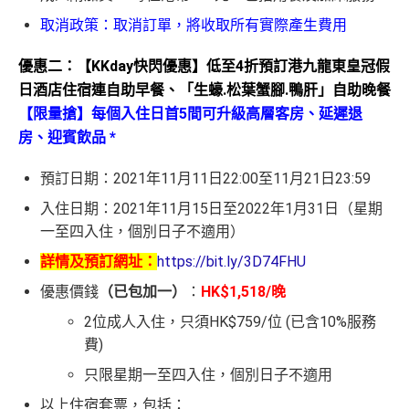
取消政策：取消訂單，將收取所有實際產生費用
優惠二：【KKday快閃優惠】低至4折預訂港九龍東皇冠假
日酒店住宿連自助早餐、「生蠔.松葉蟹腳.鴨肝」自助晚餐
【限量搶】每個入住日首5間可升級高層客房、延遲退
房、迎賓飲品 *
預訂日期：2021年11月11日22:00至11月21日23:59
入住日期：2021年11月15日至2022年1月31日（星期
一至四入住，個別日子不適用）
詳情及預訂網址：
https://bit.ly/3D74FHU
優惠價錢
（已包加一）
：
HK$1,518/晚
2位成人入住，只須HK$759/位 (已含10%服務
費)
只限星期一至四入住，個別日子不適用
以上住宿套票，包括：