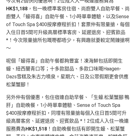
今次有2個快閃優惠啊！2位成人入一晚連服務費為
HK$1,188
，包一晚標準客房住宿、尚廚雙人自助早餐、尚
廚雙人「蠔得喜」自助午餐、1小時單車體驗，以及Sense
of Touch Spa $400按摩療程折扣！套票仲有限量搶，每個
入住日首5間可升級高層標準客房、延遲退房、迎賓飲品
*！今次限量搶所包嘅嘢都唔少，有興趣就要較定鬧鐘搶啊
～
呢個「蠔得喜」自助午餐都夠豐富！凍海鮮包括即開生
蠔、紐西蘭青口等；十多款甜品、多款口味嘅Haagen-
Dazs雪糕及朱古力噴泉。星期六、日及公眾假期更會供應
松葉蟹腳！
另外仲有個優惠，包住宿連自助早餐、「生蠔.松葉蟹腳.鴨
肝」自助晚餐，1小時單車體驗、Sense of Touch Spa
$400按摩療程折扣，同埋有限量搶每個入住日首5間可升
級高層客房、延遲退房、迎賓飲品 *！2位成人入住一晚連
服務費為
HK$1,518
！自助晚餐包括有即開生蠔、松葉蟹