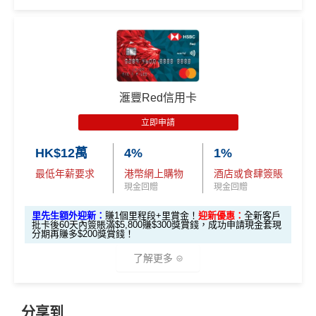
🎁
迎新禮遇
優惠期：
2026年7月1日至9月30日
立即申請:
MrMiles.hk/citi-cash-back-apply
滙豐Red信用卡
申請完填Form賺多88里賞金*:
MrMiles.hk/citi-cas
立即申請
h-back-form
HK$12萬
4%
1%
2026年10月31日或之前成功批卡
，及首2個月內累積認
最低年薪要求
港幣網上購物
酒店或食肆簽賬
可簽賬滿HK$5,000或以上（每月須包含最少1次認可
現金回贈
現金回贈
簽賬）賺
HK$1,600 現金回贈
學生信用卡
：
首3個月內累積認可簽賬滿HK$1,000或
里先生額外迎新：
賺1個里程段+里賞金！
迎新優惠：
全新客戶
批卡後60天內簽賬滿$5,800賺$300獎賞錢，成功申請現金套現
以上，賺
HK$300現金回贈
分期再賺多$200獎賞錢！
了解更多
*38新會員+成功批卡派出50額外里賞金。每1里賞金 ≈ HK
$1，可兌換FPS轉數快回贈！詳情
MrMiles.hk/mmcredit
Citi Cash Back
信用卡迎新條件及
冷河期
🎁
迎新禮遇
分享到