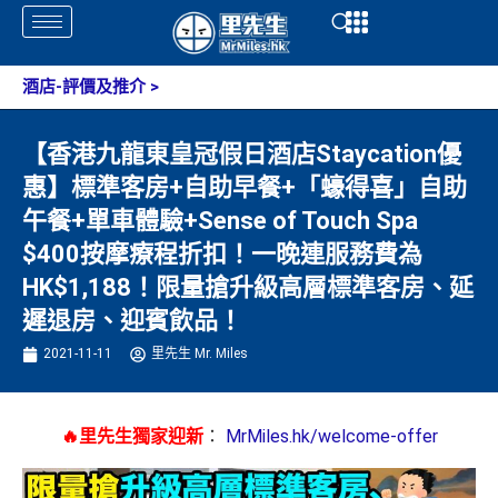
Skip
Open
Open
to
content
酒店-評價及推介
>
【香港九龍東皇冠假日酒店Staycation優
惠】標準客房+自助早餐+「蠔得喜」自助
午餐+單車體驗+Sense of Touch Spa
$400按摩療程折扣！一晚連服務費為
HK$1,188！限量搶升級高層標準客房、延
遲退房、迎賓飲品！
2021-11-11
里先生 Mr. Miles
🔥里先生獨家迎新
：
MrMiles.hk/welcome-offer