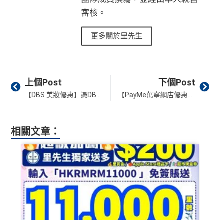
持續地都有
Citi信用卡優惠
內曾取消任何滙豐個人信用卡基本卡。 迎新條款：
滙豐迎
審核。
新條款
年薪要求HK$120,000都申請到
✅
優點
更多關於里先生
❎
缺點
永久免年費
年薪要求比較高，要HK$120,000
簡化回贈方式，無需登記，無最低簽賬要求，網上簽
Prev
Ne
上個Post
下個Post
賬4%回贈！指定商戶 8% 回贈！
DCC無積分→里先生
DCC
解說
【DBS 美妝優惠】憑DBS信用卡購買美妝產品享額外折扣優惠！Bobbi Brown、Glam Glow、La Mer、M.A.C 及Origin等等都有份！
【PayMe萬寧網店優惠】單一消費滿HK$300即享HK$20回贈❗️
夠彈性，以
「獎賞錢」RC
形式存入，可以配合HSBC
ebanking網上繳費無回贈
Reward+ App「賞付款」功能抵扣簽賬交易，亦可以
無得儲里數
直接轉換為里數或喺
e-Shop
換禮品／coupon
相關文章：
每月結單週期首HK$10,000網上繳費有0.4%回贈，市
面上絕大部份銀行已沒有相關回贈
免責聲明：里先生努力保持信息準確。
若
任何信息與你到
直接
轉換「獎賞錢」至里數戶口
免手續費
訪之金融機構、
服務供應商或特定產品網站有所出入，
所
有金融產品和服務均以他們作準，
請參閱
相關
金融機構的
❎
缺點
網站為產品資訊的最更新版本。
本網站產品之比較結果建
基
於
客觀分析，
因此就算獲第三方廣告客戶贊助，我們並
獎賞錢有效期於簽賬後最多2年，最少1年(按簽賬年度
不會特別註明。
Disclaimer: At MrMiles, we strive to keep