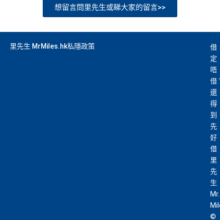
想留言問里先生或睇大家的留言>>
里先生 MrMiles.hk私隱政策
借
定
唔
借
還
得
到
先
好
借
里
先
生
Mr.
Mi
©