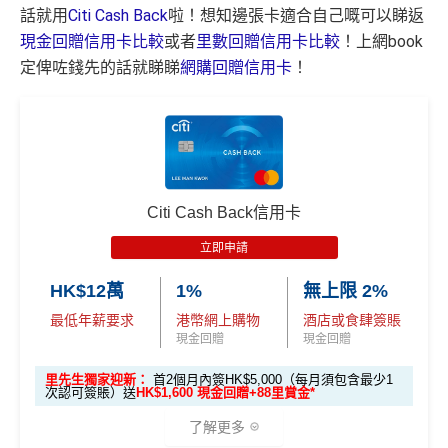
話就用
Citi Cash Back
啦！想知邊張卡適合自己嘅可以睇返
現金回贈信用卡比較
或者
里數回贈信用卡比較
！上網book
定俾咗錢先的話就睇睇
網購回贈信用卡
！
Citi Cash Back信用卡
立即申請
HK$12萬
1%
無上限 2%
最低年薪要求
港幣網上購物
酒店或食肆簽賬
現金回贈
現金回贈
里先生獨家迎新：
首2個月內簽HK$5,000（每月須包含最少1
次認可簽賬）送
HK$1,600 現金回贈+88里賞金*
了解更多