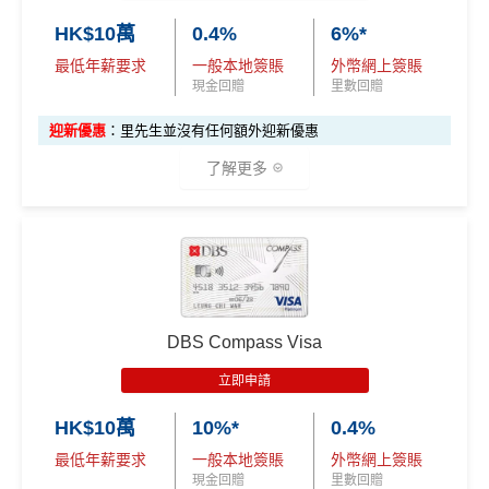
食飯都係得$6=1里
指定餐廳低至75折優惠
HK$10萬
0.4%
6%*
網上交易中非香港商戶用港幣交易
(CBF, 包括DCC)無
精選健康及保健禮遇低至48折/專享體驗
最低年薪要求
一般本地簽賬
外幣網上簽賬
里數，但唔收charge
Visa Card，DBS有時只做Visa exclusive promotion，
現金回贈
里數回贈
八達通自動增值$12=1里，每日增值得$250
Master無份，可以賺盡突發優惠
迎新優惠
：里先生並沒有任何額外迎新優惠
^適用於Visa Platinum每個曆月的首HK$4,000簽賬 #適用
查看更多信用卡詳情及分析...
了解更多
於Visa Platinum每個曆月的首HK$15,000簽賬
❎
缺點
✅
優點
港幣支付外國註册商戶(如Airbnb)及DCC交易無回贈
(網購前查一下→
商戶註冊地清單
)
批卡比較容易，
fresh grad都申請得！
淨睇本地簽賬回贈1%未算市場上最高，高年薪有其他
指定類別簽賬高達5%回贈
DBS Compass Visa
選擇
10次Flex Shopping免費分期
立即申請
有得儲里數但手續費貴 (Sorry囉，我知off-topic但對我
❎
缺點
嚟講真係)
HK$10萬
10%*
0.4%
交保費無回贈
最低年薪要求
一般本地簽賬
外幣網上簽賬
現金回贈
里數回贈
iBanking繳費無里數