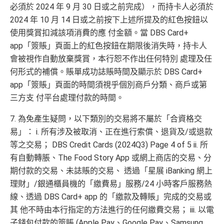
必須於 2024 年 9 月 30 日或之前完成），而持卡人必須於
2024 年 10 月 14 日或之前按下上述所提及的紅色按鈕以
使用獎賞扣減該項消費的應 付金額。當 DBS Card+
app「簽賬」頁面上的紅色按鈕在期限後消失時，持卡人
會被視作自動放棄獎賞，本行恕不作出任何特別 處理及任
何形式的補償。賬單成功誌賬時間及顯示於 DBS Card+
app「簽賬」頁面的時間須視乎個別商戶分類、商戶或第
三方支 付平台處理付款的時間。
7. 為免產生疑問，以下類別的交易將不屬於「合資格交
易」： i. 所有涉及被取消、正在進行索償、退貨及/或退款
等之交易； DBS Credit Cards (2024Q3) Page 4 of 5 ii. 所
有自動轉脹、The Food Story App 或網上商店的交易、分
期付款的交易、未誌賬的交易、 透過「星展 iBanking 網上
理財」/銀通櫃員機的「繳費易」服務/24 小時客戶服務熱
線、透過 DBS Card+ app 的「繳款及轉賬」完成的交易或
其 他不時由本行指定的方法進行的任何繳費交易； iii. 以電
子錢包付款的簽賬 (Apple Pay、Google Pay、Samsung