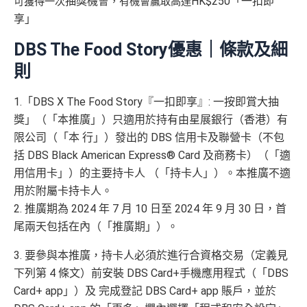
抽獎機會
HK$250「一扣即
可獲得一次
，有機會贏取高達
DBS Expedia 85折code
享」
缺點
❎
DBS The Food Story優惠｜條款及細
則
iBanking繳費無里數
正常簽賬得$25=1里，除咗食迎新去超市買野無特別優
1.「DBS X The Food Story『一扣即享』: 一按即賞大抽
勢
獎」（「本推廣」）只適用於持有由星展銀行（香港）有
網上交易中非香港商戶用港幣交易
(CBF, 包括DCC)無
限公司（「本 行」）發出的 DBS 信用卡及聯營卡（不包
積分，但唔收charge
括 DBS Black American Express® Card 及商務卡）（「適
用信用卡」）的主要持卡人 （「持卡人」）。本推廣不適
查看更多信用卡詳情及分析...
用於附屬卡持卡人。
2. 推廣期為 2024 年 7 月 10 日至 2024 年 9 月 30 日，首
尾兩天包括在內（「推廣期」）。
3. 要參與本推廣，持卡人必須於進行合資格交易（定義見
下列第 4 條文）前安裝 DBS Card+手機應用程式（「DBS
Card+ app」）及 完成登記 DBS Card+ app 賬戶，並於