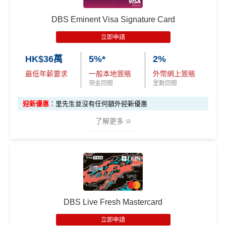
持續做
DBS信用卡優惠
，啲優惠都實用又貼地
有得換Asia Miles/Avios/KrisFlyer/鳯凰知音，夠flexibl
DBS Eminent Visa Signature Card
e！
立即申請
對比
東亞Flyer world
批卡比較容易，年薪要求低都仲做
到$6=1里
HK$36萬
5%*
2%
最低年薪要求
一般本地簽賬
外幣網上簽賬
日常
PayMe
/
支付寶
HK轉賬
/
Wechat Pay轉賬
都$6=
現金回贈
里數回贈
1！！！無成本賺里數！
積分無限期，轉DBS$去積分特快，Asia Miles可即日
迎新優惠
：里先生並沒有任何額外迎新優惠
到賬
了解更多
兌換里數免手續費
機場禁區Relay經緯憑卡送你$15報紙/雜誌(可補差價)
✅優點
❎
缺點
指定類別高達
5%回贈
，包括餐飲、健身中心、運動服
iBanking繳費無里數
飾及醫療服務
*
DBS Live Fresh Mastercard
信用卡交保險費
點交都無積分
其他零售簽賬1%現金回贈^
立即申請