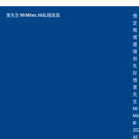
里先生 MrMiles.hk私隱政策
借
定
唔
借
還
得
到
先
好
借
里
先
生
Mr.
Mi
©
20
All