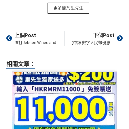
更多關於里先生
Prev
Ne
上個Post
下個Post
渣打Jebsen Wines and Spirits優惠｜憑渣打信用卡選購精選品牌可享8折優惠！成為JWS會員簽賬指定金額更免運費！
【中銀 數字人民幣優惠】用BoC Pay開通中銀數字人民幣錢包，即享專屬紅包高達eCNY250元！
相關文章：