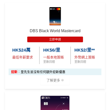
DBS Black World Mastercard
立即申請
HK$24萬
HK$6/里
HK$2/里**
最低年薪要求
一般本地簽賬
外幣網上簽賬
里數回贈
里數回贈
迎新
：里先生並沒有任何額外迎新優惠
了解更多
✅
優點