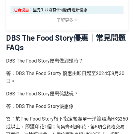
網上交易中非香港商戶用港幣交易
(CBF, 包括DCC)無
迎新優惠
：里先生並沒有任何額外迎新優惠
查看更多信用卡詳情及分析...
積分
了解更多
查看更多信用卡詳情及分析...
DBS The Food Story優惠｜常見問題
✅
優點
FAQs
逢星期三全港超市簽賬8%回贈 (需要單一淨簽賬滿HK
DBS The Food Story優惠做到幾時？
$300)
答：DBS The Food Storty 優惠由即日起至2024年9月30
對比
DBS Black
及
DBS Eminent
批卡比較容易
日。
賺返嚟嘅Compass Dollars可以玩一扣即享
Chok
支付寶HK
/
WeChat Pay
都有積分！！！無成本
DBS The Food Story優惠係點玩？
賺！
答：DBS The Food Story優惠係
積分無限期
答：於The Food Story旗下指定餐廳單一淨簽賬滿HK$250
兌換里數免手續費
或以上，即獲印花1個
；每集齊4個印花，第5項合資格交易
有DBS可以用到DBS提供嘅酒店折扣代碼，先前做過