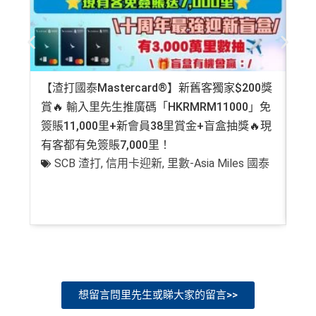
【渣打國泰Mastercard®】新舊客獨家$200獎
AE
賞🔥 輸入里先生推廣碼「HKRMRM11000」免
登記
簽賬11,000里+新會員38里賞金+盲盒抽獎🔥現
萬高
有客都有免簽賬7,000里！
有
SCB 渣打
,
信用卡迎新
,
里數-Asia Miles 國泰
+
想留言問里先生或睇大家的留言>>