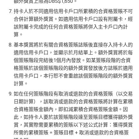
額外獎賞上限為DBS$1,650。
持卡人於不同適用信用卡戶口所累積的合資格簽賬不可
合併計算額外獎賞。如適用信用卡戶口設有附屬卡，經
該附屬卡完成的任何合資格簽賬將併入主卡戶口內計
算。
基本獎賞將於有關合資格簽賬誌賬後直接存入持卡人的
適用信用卡戶口，並顯示於月結單上。額外獎賞將於每
個簽賬階段完結後1個月內發放。如某簽賬段階的合資
格簽賬於該個簽賬階段的額外獎賞發放後方誌賬於適用
信用卡戶口，本行恕不會重啟該個簽賬階段的額外獎賞
計算。
如在任何簽賬階段有取消或退款的合資格簽賬（以交易
日期計算），該取消或退款的合資格簽賬將計算在累積
合資格簽賬金額內，即扣減累積合資格簽賬金額。因
此，如持卡人要於該簽賬階段達至簽賬目標獲得額外獎
賞，其實際需要累積的簽賬以下述公式計算：獲得獎賞
所需的累積簽賬 = 簽賬目標 + 取消或退款的合資格簽