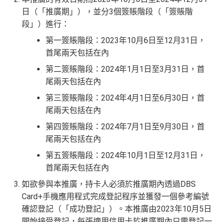
兌換里數免手續費
日（「推廣期」），並分3個簽賬階段（「簽賬階
有DBS可以用到DBS提供嘅酒店折扣代碼，先前做過
段」）進行：
DBS Expedia 85折code
第一簽賬階段：2023年10月6日至12月31日，
缺點
首尾兩天包括在內
❎
第二簽賬階段：2024年1月1日至3月31日，首
iBanking繳費無里數
尾兩天包括在內
正常簽賬得$25=1里，除咗食迎新去超市買野無特別優
第三簽賬階段：2024年4月1日至6月30日，首
勢
尾兩天包括在內
網上交易中非香港商戶用港幣交易
(CBF, 包括DCC)無
第四簽賬階段：2024年7月1日至9月30日，首
積分，但唔收charge
尾兩天包括在內
第五簽賬階段：2024年10月1日至12月31日，
查看更多信用卡詳情及分析...
首尾兩天包括在內
如欲參與本推廣，持卡人必須於推廣期內透過DBS
Card+手機應用程式完成登記程序並獲發一個參考編號
確認登記（「成功登記」）。本推廣由2023年10月5日
開始接受登記，每張適用信用卡於推廣期內只需登記一