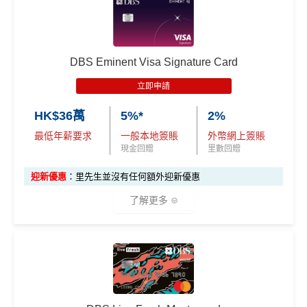
持續做
DBS信用卡優惠
，啲優惠都實用又貼地
有得換Asia Miles/Avios/KrisFlyer/鳯凰知音，夠flexibl
DBS Eminent Visa Signature Card
e！
立即申請
對比
東亞Flyer world
批卡比較容易，年薪要求低都仲做
到$6=1里
HK$36萬
5%*
2%
最低年薪要求
一般本地簽賬
外幣網上簽賬
日常
PayMe
/
支付寶
HK轉賬
/
Wechat Pay轉賬
都$6=
現金回贈
里數回贈
1！！！無成本賺里數！
積分無限期，轉DBS$去積分特快，Asia Miles可即日
迎新優惠
：里先生並沒有任何額外迎新優惠
到賬
了解更多
兌換里數免手續費
機場禁區Relay經緯憑卡送你$15報紙/雜誌(可補差價)
✅優點
❎
缺點
指定類別高達
5%回贈
，包括餐飲、健身中心、運動服
iBanking繳費無里數
飾及醫療服務
*