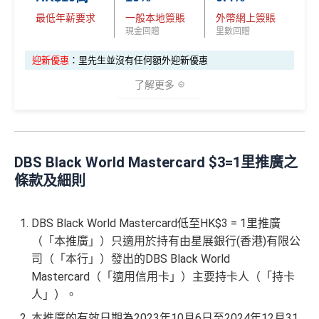
交保費無回贈
最低年薪要求
一般本地簽賬
外幣網上簽賬
現金回贈
里數回贈
iBanking繳費無里數
網上交易中非香港商戶用港幣交易
(CBF, 包括DCC)無
迎新優惠
：里先生並沒有任何額外迎新優惠
查看更多信用卡詳情及分析...
積分
了解更多
查看更多信用卡詳情及分析...
✅
優點
DBS Black World Mastercard $3=1里推廣之
逢星期三全港超市簽賬8%回贈 (需要單一淨簽賬滿HK
條款及細則
$300)
對比
DBS Black
及
DBS Eminent
批卡比較容易
DBS Black World Mastercard低至HK$3 = 1里推廣
賺返嚟嘅Compass Dollars可以玩一扣即享
（「本推廣」）只適用於持有由星展銀行(香港)有限公
司（「本行」）發出的DBS Black World
Chok
支付寶HK
/
WeChat Pay
都有積分！！！無成本
賺！
Mastercard（「適用信用卡」）主要持卡人（「持卡
人」）。
積分無限期
本推廣的有效日期為2023年10月6日至2024年12月31