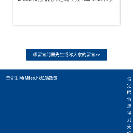
想留言問里先生或睇大家的留言>>
里先生 MrMiles.hk私隱政策
借
定
唔
借
還
得
到
先