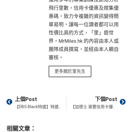
飛行里數，信用卡優惠及搜集優
惠碼，致力令複雜的資訊變得簡
單易明，讓每一位讀者都可以用
性價比高的方式，「里」遊世
界。MrMiles.hk 的內容由本人或
團隊成員撰寫，並經由本人親自
審核。
更多關於里先生
Prev
Ne
上個Post
下個Post
【DBS Black特選】特選客戶於優惠期內累積滿指定簽賬目標 當中本地零售簽賬享HK$4/里！海外/本地簽賬都賺HK$4/里！
【加德士 滙豐信用卡優惠】車主福音！於星期五、六或日入加德士特配Techron汽油，每公升優惠高達HK$9.2！全年兼享3X信用卡積分！
相關文章：