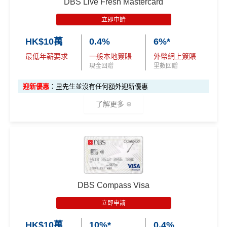
DBS Live Fresh Mastercard
信用卡交保險費
點交都無積分
其他零售簽賬1%現金回贈^
立即申請
食飯都係得$6=1里
指定餐廳低至75折優惠
HK$10萬
0.4%
6%*
網上交易中非香港商戶用港幣交易
(CBF, 包括DCC)無
精選健康及保健禮遇低至48折/專享體驗
最低年薪要求
一般本地簽賬
外幣網上簽賬
里數，但唔收charge
Visa Card，DBS有時只做Visa exclusive promotion，
現金回贈
里數回贈
八達通自動增值$12=1里，每日增值得$250
Master無份，可以賺盡突發優惠
迎新優惠
：里先生並沒有任何額外迎新優惠
^適用於Visa Platinum每個曆月的首HK$4,000簽賬 #適用
查看更多信用卡詳情及分析...
了解更多
於Visa Platinum每個曆月的首HK$15,000簽賬
❎
缺點
✅
優點
港幣支付外國註册商戶(如Airbnb)及DCC交易無回贈
(網購前查一下→
商戶註冊地清單
)
批卡比較容易，
fresh grad都申請得！
淨睇本地簽賬回贈1%未算市場上最高，高年薪有其他
指定類別簽賬高達5%回贈
DBS Compass Visa
選擇
10次Flex Shopping免費分期
立即申請
有得儲里數但手續費貴 (Sorry囉，我知off-topic但對我
❎
缺點
嚟講真係)
HK$10萬
10%*
0.4%