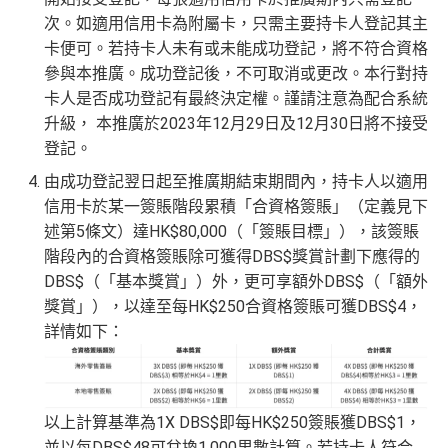
次。如適用信用卡為附屬卡，只需主要持卡人登記其主
卡便可。若持卡人未有或未能成功登記，將不符合資格
參與本推廣。成功登記後，不可取消或更改。本行對持
卡人是否成功登記有最終決定權。謹請注意為配合系統
升級， 本推廣於2023年12月29日及12月30日將不接受
登記。
由成功登記翌日起至推廣期結束期間內，持卡人以適用
信用卡於某一簽賬階段累積「合資格簽賬」（定義見下
述第5條文）達HK$80,000（「簽賬目標」），該簽賬
階段內的合資格簽賬除可獲得DBS$獎賞計劃下應得的
DBS$（「基本獎賞」）外，更可享額外DBS$（「額外
獎賞」），以達至每HK$250合資格簽賬可獲DBS$4，
詳情如下：
以上計算基準為1X DBS$即每HK$250簽賬獲DBS$1，
並以每DBS$48可兌換1,000里數計算。若持卡人符合