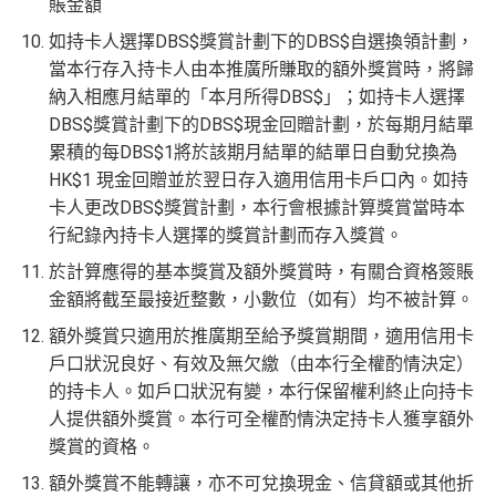
賬金額
如持卡人選擇DBS$獎賞計劃下的DBS$自選換領計劃，
當本行存入持卡人由本推廣所賺取的額外獎賞時，將歸
納入相應月結單的「本月所得DBS$」；如持卡人選擇
DBS$獎賞計劃下的DBS$現金回贈計劃，於每期月結單
累積的每DBS$1將於該期月結單的結單日自動兌換為
HK$1 現金回贈並於翌日存入適用信用卡戶口內。如持
卡人更改DBS$獎賞計劃，本行會根據計算獎賞當時本
行紀錄內持卡人選擇的獎賞計劃而存入獎賞。
於計算應得的基本獎賞及額外獎賞時，有關合資格簽賬
金額將截至最接近整數，小數位（如有）均不被計算。
額外獎賞只適用於推廣期至給予獎賞期間，適用信用卡
戶口狀況良好、有效及無欠繳（由本行全權酌情決定）
的持卡人。如戶口狀況有變，本行保留權利終止向持卡
人提供額外獎賞。本行可全權酌情決定持卡人獲享額外
獎賞的資格。
額外獎賞不能轉讓，亦不可兌換現金、信貸額或其他折