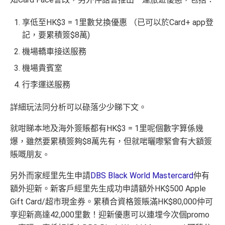
享低至HK$3 = 1里數兌換優惠 （已可以於Card+ app登
記，要累積簽$8萬)
機場轎車接送服務
機場貴賓室
行李運送服務
詳細玩法同分析可以碌落少少睇下文。
就咁睇本地及海外簽賬都有HK$3 = 1里呢個數字算係幾
爆，雖然要累積簽夠$8萬先有，但就啱曬嚟緊會有大額簽
賬嘅朋友
。
另外而家經里先生申請
DBS Black World Mastercard
仲有
額外迎新。新客戶經里先生成功申請額外HK$500 Apple
Gift Card/超市現金券。累積合資格簽賬滿HK$80,000仲可
享迎新高達42,000里數！迎新優惠可以連埋今次個promo