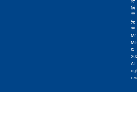
好
借
里
先
生
Mr.
Mi
©
20
All
rig
re