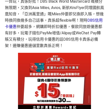
一齊玩，真係好抵！DBS Black World Mastercard 嘅積分
無限期，又換到Asia Miles, Avios, 新航KrisFlyer同埋國航鳯
凰知音，「亞洲萬里通」嘅Miles仲要即兌換即入賬，想幾
時換同換幾多自己話事，真係超flexible啊！現時
DBS信用
卡優惠
仲要超多，網購即時折扣優惠，餐飲同旅遊優惠都
有好多，玩電子錢包PayMe增值/Alipay或WeChat Pay轉
賬又有積分，玩得信用卡優惠的話DBS信用卡真係必備
架！邊賺優惠邊儲里數真係正啊！