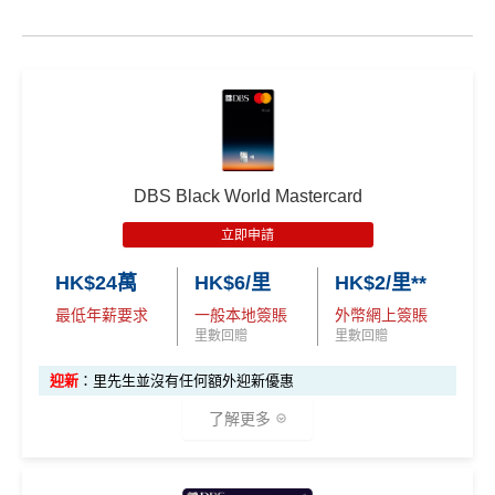
DBS Black World Mastercard
立即申請
HK$24萬
HK$6/里
HK$2/里**
最低年薪要求
一般本地簽賬
外幣網上簽賬
里數回贈
里數回贈
迎新
：里先生並沒有任何額外迎新優惠
了解更多
✅
優點