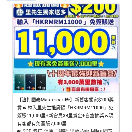
【渣打國泰Mastercard®】新舊客獨家$200獎
AE
賞🔥 輸入里先生推廣碼「HKRMRM11000」免
登記
簽賬11,000里+新會員38里賞金+盲盒抽獎🔥現
萬高
有客都有免簽賬7,000里！
有
SCB 渣打
,
信用卡迎新
,
里數-Asia Miles 國泰
+