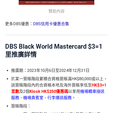
贊助內容
更多DBS優惠：
DBS信用卡優惠合集
DBS Black World Mastercard $3=1
里推廣詳情
推廣期：2023年10月6日至2024年12月31日
於某一簽賬階段累積合資格簽賬滿HK$80,000或以上，
該簽賬階段內的合資格本地及海外簽賬享低至
HK$3=1
里數
及2個
Klook HK$250優惠碼
以享用
機場轎車接送
服務
、
機場貴賓室
、
行李運送服務
。
簽賬階段：