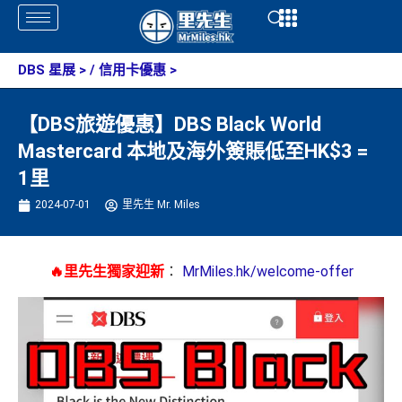
Skip
Open
Open
to
content
DBS 星展
> /
信用卡優惠
>
【DBS旅遊優惠】DBS Black World
Mastercard 本地及海外簽賬低至HK$3 =
1里
2024-07-01
里先生 Mr. Miles
🔥里先生獨家迎新
：
MrMiles.hk/welcome-offer