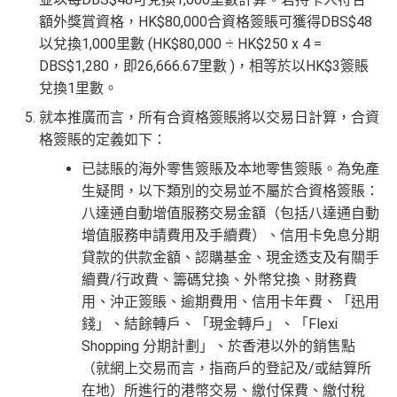
額外獎賞資格，HK$80,000合資格簽賬可獲得DBS$48
以兌換1,000里數 (HK$80,000 ÷ HK$250 x 4 =
DBS$1,280，即26,666.67里數 )，相等於以HK$3簽賬
兌換1里數。
就本推廣而言，所有合資格簽賬將以交易日計算，合資
格簽賬的定義如下：
已誌賬的海外零售簽賬及本地零售簽賬。為免產
生疑問，以下類別的交易並不屬於合資格簽賬：
八達通自動增值服務交易金額（包括八達通自動
增值服務申請費用及手續費）、信用卡免息分期
貸款的供款金額、認購基金、現金透支及有關手
續費/行政費、籌碼兌換、外幣兌換、財務費
用、沖正簽賬、逾期費用、信用卡年費、「迅用
錢」、結餘轉戶、「現金轉戶」、「Flexi
Shopping 分期計劃」、於香港以外的銷售點
（就網上交易而言，指商戶的登記及/或結算所
在地）所進行的港幣交易、繳付保費、繳付稅