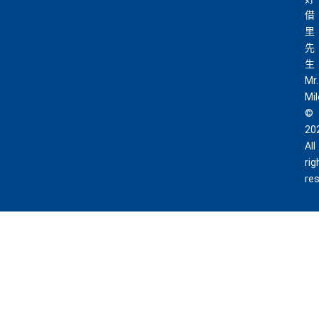
借
里
先
生
Mr.
Mi
©
20
All
rig
re