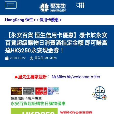
Skip
Open
Open
to
content
HangSeng 恒生
> /
信用卡優惠
>
【永安百貨 恒生信用卡優惠】憑卡於永安
百貨超級購物日消費滿指定金額 即可賺高
達HK$250永安現金券！
2020-10-22
里先生 Mr. Miles
🔥里先生獨家迎新
：
MrMiles.hk/welcome-offer