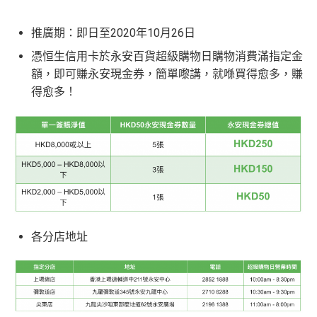
seng-student/
s://www.hangseng.com/zh-hk/personal/cards/mobile-pay
永久免年費
📝迎新表格：
MrMiles.hk/enjoy-form
🎁
迎新禮遇
ment-and-services/chatbot-card-registration/?offer=travel
推廣期：即日至2020年10月26日
入息要求親民，
學生都申請得！
申請後記得盡快填form先有額外獎賞㗎！
plus
如指定信用卡主卡及其附屬卡共用同一信用額，
累積
恒生 - 大學/大專聯營信用卡迎新優惠
憑恒生信用卡於永安百貨超級購物日購物消費滿指定金
網購及指定商戶、網上娛樂及網上服飾
簽賬可享高達
簽賬將合併計算。 合資格客戶於獲贈本台額外獎賞時，
有
*每1
里賞金
≈ HK$1，可兌換FPS轉數快回贈！
***2026年
額，即可賺永安現金券，簡單嚟講，就喺買得愈多，賺
8% +FUN Dollars
關指定信用卡戶口必須仍然有效及信用狀況良好，
方可獲
4月30日或之前申請，填表呢邊：
https://forms.gle/kxgn
得愈多！
指定院校學生限定：
贈有關獎賞。
優惠受條款及細則約束，詳情請瀏覽恒生官
其他網購享高達
5% +FUN Dollars
ssv2SszCqxmp7
基本迎新：
網
香港中文大學(👉申請連結：
MrMiles.hk/hase-s
外幣簽賬享高達
4% +FUN Dollars
推廣期：2026年1月2日起至2026年12月31日
tudent-cuhk-apply
)
查看更多信用卡詳情及分析...
❎
缺點
發卡後首60日內，綁定enJoy卡至yuu獎賞計劃及憑卡
香港城市大學(👉申請連結：
MrMiles.hk/hase-s
累積合資格零售簽賬滿HK$5,000，全新客戶可獲
140,0
tudent-city-apply
)
無得換里數
00 yuu
積分
，(相等於HK$700)；現有其他信用卡客戶
香港浸會大學(👉申請連結：
MrMiles.hk/hase-s
都有
60,000 yuu
積分
，(相等於HK$300)！
積分每年續期月計有效期24個月
tudent-bu-apply
)
日常簽賬回贈0.4%，唔算太吸引
各分店地址
香港中文大學專業進修學院(👉申請連結：
MrMi
全新客戶為現在及緊接申請日期前12個月內未曾持有任何
les.hk/hase-student-cuscs-apply
)
恒生信用卡 / 聯營卡 / 消費卡主卡之主卡申請人。 現有信
^「恒生MMPOWER World Mastercard 5% +FUN Dollar
用卡客戶為現在及/ 或緊接申請日期前12個月內曾持有任
香港恒生大學(👉申請連結：
MrMiles.hk/hase-s
s」受有關條款及細則約束，詳情請瀏覽
www.hangseng.c
何恒生信用卡/聯營卡主卡（不包括消費卡及專享卡）之主
tudent-hsu-apply
)
om/content/dam/hase/rwd/personal/cards/pdfs/everyday_
卡申請人。 如指定信用卡主卡及其附屬卡共用同一信用
tnc_cn.pdf
優惠受條款及細則約束，詳情請瀏覽恒生官網
只適用於
全日制大學/大專學生
：