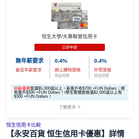
*恒生enJoy卡於yuu合作商戶消費會以yuu積分作回贈，可
賬可享
高達7% +FUN Dollars回贈
於下次合作商戶可當現金使用。更多詳情：
www.mrmiles.
*每1
里賞金
≈ HK$1，可兌換FPS轉數快回贈！
***2026年
其他海外外幣簽賬可享
高達5% +FUN Dollars回贈
hk/enjoy/
4月17日或之前申請，填表呢邊
：
https://forms.gle/rPueeq
🎁
迎新禮遇
本地餐飲簽賬可享
高達5% +FUN Dollars回贈
aPvoCRjPBh9
基本迎新：
恒生大學/大專聯營信用卡
現有客戶都有迎新$300 +FUN Dollars
里先生全新優惠：
推廣期：2026年1月1日至12月31日
立即申請
❎
缺點
迎新優惠：批卡後60日內累積簽賬滿HK$5,000，新客
推廣期：2026年8月1-31日23:59
戶即可享
$700
+FUN Dollars
！
無年薪要求
0.4%
0.4%
經里先生申請enJoy卡
無得換里數
迎舊優惠：現有恒生卡客戶都有
$300 +FUN Dollars
！
最低年薪要求
網上購物簽賬
外幣簽賬
里先生會員平台額外賞
：成為新會員並經平台
全日制大學/大專學生於批卡後首60日內累積簽賬滿HK
現金回贈
現金回贈
積分每年續期月計有效期24個月
申請獎賞賺額外
38里賞金
$2,000都有迎新優惠！
日常簽賬回贈0.4%，唔算太吸引
全新信用卡
客戶批卡後30日內簽夠HK$100，送
迎新優惠
簽滿$5,000或以上，新客戶有$700 +FUN Dollars；現
有客戶$300 +FUN Dollars！/學生累積簽賬滿$2,000或以上有
海外外幣簽賬可享高達
6% +FUN Dollars回贈
、網上零
額外
900里賞金*
/
HK$900
Apple Gift Card/超市禮
$300 +FUN Dollars！
*「恒生Travel+ Visa Signature卡 +FUN Dollars 獎賞計
售簽賬可享高達
5% +FUN Dollars回贈
、自選簽賬類別
券 (3揀1)
劃」受有關條款及細則約束，回贈優惠期已延長至2026年
了解更多
簽賬可享高達
1% +FUN Dollars回贈
，每月額外回贈上
現有信用卡
客戶批卡後30日內簽夠HK$100，送
1月31日，成功登記並
每月累積合資格簽賬HK$6,000或以
限$500 +FUN Dollars！^
額外
400里賞金*
/
HK$400
Apple Gift Card/超市禮
上
，即可享簽賬回贈。每月額外回贈上限為$500 +FUN D
恒生信用卡比較
券(3揀1)
*交學費賺回贈，額外回贈上限$200 cash dollars，需登記
✅
優點
ollars，所有額外回贈會一齊計！已登記的客戶毋需再次
【永安百貨 恒生信用卡優惠】詳情
https://bit.ly/3JfC7hH
。更多詳情：
www.mrmiles.hk/hang-
登記，即可繼續賺取額外 +FUN Dollars。
登記連結：
http
立即申請！
→
MrMiles.hk/enjoy-apply