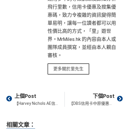
飛行里數，信用卡優惠及搜集優
惠碼，致力令複雜的資訊變得簡
單易明，讓每一位讀者都可以用
性價比高的方式，「里」遊世
界。MrMiles.hk 的內容由本人或
團隊成員撰寫，並經由本人親自
審核。
更多關於里先生
Prev
Ne
上個Post
下個Post
【Harvey Nichols AE信用卡優惠】憑美國運通卡於指定Harvey Nichols專門店購買秋冬系列可享低至7折優惠
【DBS信用卡中原優惠】中原電器iPhone 12及12 Pro高達HK$500「一扣即享」折扣 10月23日起有現貨
相關文章：