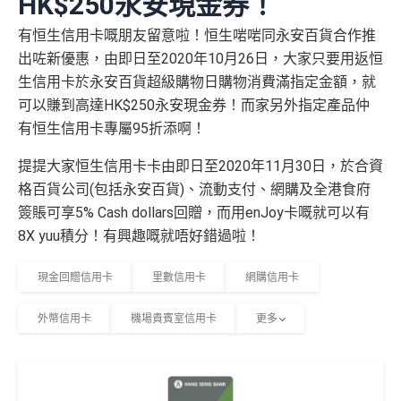
HK$250永安現金券！
有恒生信用卡嘅朋友留意啦！恒生啱啱同永安百貨合作推
出咗新優惠，由即日至2020年10月26日，大家只要用返恒
生信用卡於永安百貨超級購物日購物消費滿指定金額，就
可以賺到高達HK$250永安現金券！而家另外指定產品仲
有恒生信用卡專屬95折添啊！
提提大家恒生信用卡卡由即日至2020年11月30日，於合資
格百貨公司(包括永安百貨)、流動支付、網購及全港食府
簽賬可享5% Cash dollars回贈，而用enJoy卡嘅就可以有
8X yuu積分！有興趣嘅就唔好錯過啦！
現金回贈信用卡
里數信用卡
網購信用卡
外幣信用卡
機場貴賓室信用卡
更多