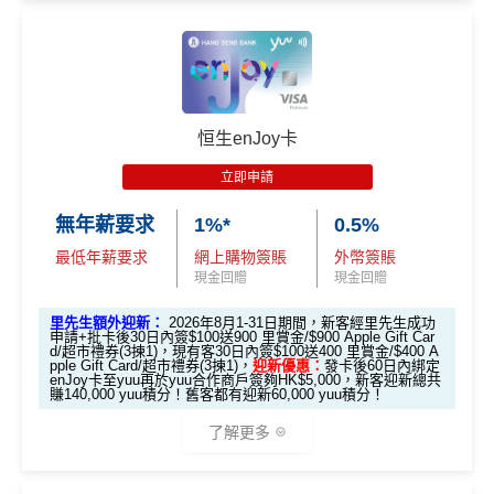
申請後記得盡快填form先有額外獎賞㗎！
（由2023年7月22日開始，恒生MMPOWER World Mast
ercard可以
用+Fun Dollars找卡數
！）
**每1里賞金 ≈ HK$1，可兌換FPS轉數快回贈！
基本迎
🎁
迎新禮遇
新：
限時加碼迎新：
恒生enJoy卡
新舊客戶於
網上連結申請
批卡後首60日內累積簽賬滿H
K$5,000，即符合獲取條件
立即申請
推廣期：2026年7月16日至7月31日23:59
全新客戶
：
$700 +FUN Dollars
經里先生申請恒生MMPOWER World Mastercard
無年薪要求
1%*
0.5%
現有客戶
：
$300 +FUN Dollars
全新信用卡客戶*批卡後30日內簽夠HK$100，
最低年薪要求
網上購物簽賬
外幣簽賬
日本、韓國、泰國、內地、澳門及台灣實體店外幣簽
送額外1,000里賞金/HK$1,000🍎Apple Gift Car
現金回贈
現金回贈
賬可享
高達7% +FUN Dollars
、其他外幣簽賬、本地餐
d/超市禮券 (3揀1)
里先生額外迎新：
2026年8月1-31日期間，新客經里先生成功
飲可享
高達5% +FUN Dollars
，每月額外回贈上限$500
現有信用卡客戶批卡後30日內簽夠HK$100，送
申請+批卡後30日內簽$100送900 里賞金/$900 Apple Gift Car
+FUN Dollars！^
d/超市禮券(3揀1)，
現有客30日內簽$100送400 里賞金/$400 A
額外500里賞金/HK$500🍎Apple Gift Card/超
pple Gift Card/超市禮券(3揀1)，
迎新優惠：
發卡後60日內綁定
enJoy卡至yuu再於yuu合作商戶簽夠HK$5,000，新客迎新總共
市禮券(3揀1)
賺140,000 yuu積分！舊客都有迎新60,000 yuu積分！
✅
優點
立即申請！
→
MrMiles.hk/mpower-apply
了解更多
入息要求親民，相當易批卡
📝迎新表格：
MrMiles.hk/mpower-form
日本、韓國、泰國、內地、澳門及台灣實體店外幣簽
申請後記得盡快填form先有額外獎賞㗎！