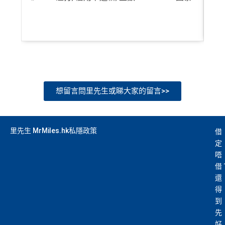
想留言問里先生或睇大家的留言>>
里先生 MrMiles.hk私隱政策
借
定
唔
借
還
得
到
先
好