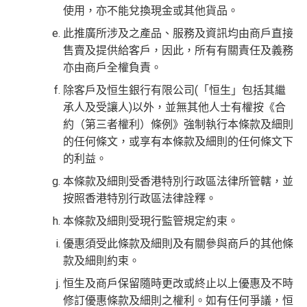
使用，亦不能兌換現金或其他貨品。
代碼
全日制學生迎新都有$300 +FUN Dollars
此推廣所涉及之產品、服務及資訊均由商戶直接
^有關
申請恒生 enJoy 卡之注意事項及申請人聲明詳情（
按
專有校園優惠
售賣及提供給客戶，因此，所有有關責任及義務
此
）
憑卡簽賬之部份金額將捐贈母校，用以資助大學 / 大專
亦由商戶全權負責。
❎
缺點
院校發展
除客戶及恒生銀行有限公司(「恒生」包括其繼
有永久免年費優惠
承人及受讓人)以外，並無其他人士有權按《合
冇得換里數
學生卡有時都可以玩到恒生卡其他大promo
約（第三者權利）條例》強制執行本條款及細則
唔中特選商戶簽賬回贈0.5%，唔算太吸引
的任何條文，或享有本條款及細則的任何條文下
❎
缺點
的利益。
本條款及細則受香港特別行政區法律所管轄，並
查看更多信用卡詳情及分析...
無得換里數
按照香港特別行政區法律詮釋。
日常簽賬回贈0.4%，唔算太吸引，但可以攞咗做第一
本條款及細則受現行監管規定約束。
張卡先，到時再拎其他恒生卡都易啲
優惠須受此條款及細則及有關參與商戶的其他條
積分每年續期月計有效期24個月
款及細則約束。
恒生及商戶保留隨時更改或終止以上優惠及不時
查看更多信用卡詳情及分析...
修訂優惠條款及細則之權利。如有任何爭議，恒