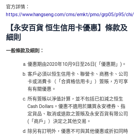
額，
累積簽賬將合併計算。 合資格客戶於獲贈本台額外獎
官方詳情：
於新卡發出之日期後60日內，憑卡累積簽賬滿H
查看更多信用卡詳情及分析...
賞時，
有關指定信用卡戶口必須仍然有效及信用狀況良
https://www.hangseng.com/cms/emkt/pmo/grp05/p95/chi/i
K$2,000或以上➜$300 +FUN Dollars
好，
方可獲贈有關獎賞。 如客戶於申請日期前12個月內
曾持有恒生enJoy卡之主卡，將不可獲享本平台額外迎新
只適用於
非全日制大學/大專學生
：
【永安百貨 恒生信用卡優惠】條款及
獎賞。若客戶於開戶後13個月內取消有關信用卡戶口，並
於新卡發出之日期後60日內，憑卡累積簽賬滿H
細則
已獲贈有關之迎新獎賞，則須繳付同等價值之金額作為手
K$5,000或以上
續費。(包括恒生銀行及Mr.Miles 所提供的迎新獎賞)
一般條款及細則：
全新信用卡客戶➜$700 +FUN Dollars
✅
優點
現有信用卡客戶➜$300 +FUN Dollars
優惠期由2020年10月9日至26日(「優惠期」)。
容易批卡，入息要求親民
✅
優點
客戶必須以恒生信用卡、聯營卡、商務卡、公司
同大型積分計劃合作，於yuu合作商戶簽賬有高達額外
卡或消費卡（「合資格信用卡」）簽賬，方可享
4x積分
有有關優惠。
交學費可享 2.4% +FUN Dollars 回贈優惠！(額外回贈
商戶折扣多，超市便利店食肆都有，經常有機會用到
上限高達$200 +FUN dollars，需登記
https://bit.ly/3JfC
所有簽賬以淨值計算，並不包括已扣減之恒生
7hH
)
寫到明永久免年費^！
Cash Dollars。優惠不適用於購買永安禮券、指
定貨品、取消或退款之簽賬及永安百貨有限公司
容易批卡，學生都申請得！
持續地有優惠，餐飲零售入油都不時有優惠，仲會有
(「商戶」）決定之其他交易。
一日快閃折扣
新客戶享迎新享有$700 +FUN Dollars
除另有訂明外，優惠不可與其他優惠或折扣同時
耐唔耐有高折扣Agoda code用→
Agoda code酒店折扣
現有客戶迎新都有$300 +FUN Dollars