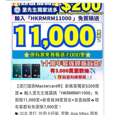
【渣打國泰Mastercard®】新舊客獨家$200獎
AE
賞🔥 輸入里先生推廣碼「HKRMRM11000」免
登記
簽賬11,000里+新會員38里賞金+盲盒抽獎🔥現
萬高
有客都有免簽賬7,000里！
有
SCB 渣打
,
信用卡迎新
,
里數-Asia Miles 國泰
+