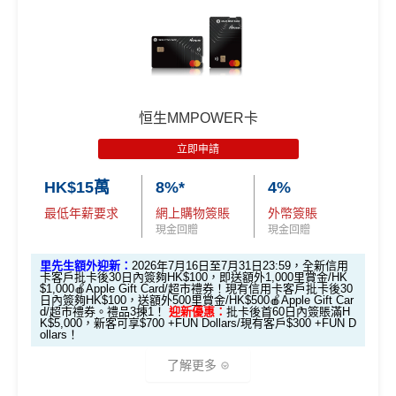
生會員平台申請獎賞額外送38里賞金！
🎁
迎新禮遇
里先生限時迎新：
推廣期：2026年8月1日至8月31日23:59
恒生MMPOWER卡
經里先生申請恒生Travel+ Visa Signature卡
立即申請
里先生會員平台額外賞
：成為新會員並經平台
HK$15萬
8%*
4%
申請獎賞賺額外
38里賞金
最低年薪要求
網上購物簽賬
外幣簽賬
全新*信用卡客戶
批卡後30日內簽夠HK$100送
現金回贈
現金回贈
額外600里賞金**/HK$600 Apple Gift Card /超
市禮券(3揀1)
里先生額外迎新：
2026年7月16日至7月31日23:59，全新信用
卡客戶批卡後30日內簽夠HK$100，即送額外1,000里賞金/HK
現有信用卡客戶
批卡後30日內簽夠HK$100送
額
$1,000🍎Apple Gift Card/超市禮券！現有信用卡客戶批卡後30
日內簽夠HK$100，送額外500里賞金/HK$500🍎Apple Gift Car
外300里賞金**/HK$300 Apple Gift Card /超市
d/超市禮券。禮品3揀1！
迎新優惠：
批卡後首60日內簽賬滿H
K$5,000，新客可享$700 +FUN Dollars/現有客戶$300 +FUN D
禮券(3揀1)
ollars！
立即申請！
→
MrMiles.hk/travel-plus-apply/
了解更多
📝迎新表格：
MrMiles.hk/travel-plus-form