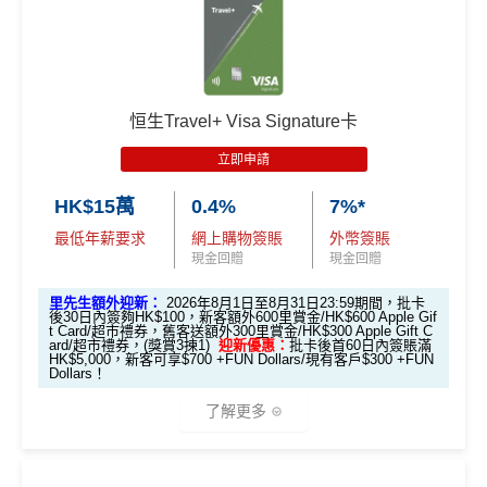
恒生Travel+ Visa Signature卡
立即申請
HK$15萬
0.4%
7%*
最低年薪要求
網上購物簽賬
外幣簽賬
現金回贈
現金回贈
里先生額外迎新：
2026年8月1日至8月31日23:59期間，批卡
後30日內簽夠HK$100，新客額外600里賞金/HK$600 Apple Gif
t Card/超市禮券，舊客送額外300里賞金/HK$300 Apple Gift C
ard/超市禮券，(獎賞3揀1)
迎新優惠：
批卡後首60日內簽賬滿
HK$5,000，新客可享$700 +FUN Dollars/現有客戶$300 +FUN
Dollars！
了解更多
*一般本地簽賬5%簽賬回贈只適用於本地餐飲簽賬
經里先