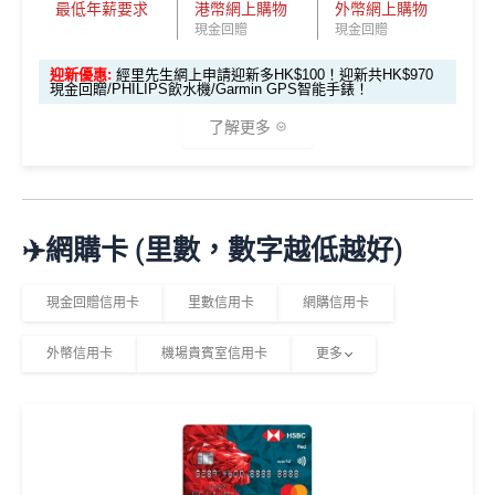
子於AEON簽賬購物可享
95折
優惠
最低年薪要求
港幣網上購物
外幣網上購物
查看更多信用卡詳情及分析...
他合資格簽賬無上限
1.2%簽賬回贈
里先
現金回贈
現金回贈
於AEON購物可享「AEON 會員價」優惠
生邀
M
❎優點
迎新優惠:
經里先生網上申請迎新多HK$100！迎新共HK$970
憑AEON CARD WAKUWAKU 簽賬可享
2
免息分期
O
請碼
現金回贈/PHILIPS飲水機/Garmin GPS智能手錶！
0
X
（2
0
T
了解更多
SC PAY
先轉數後找數：經 FPS轉數俾親友或繳交日常
026
查看更多信用卡詳情及分析...
0
R
使費，每曆月首HK$40,000手續費全免再延長到2026
年8
邀請
邀請
M
A
複
複
製
製
O
V
年7月31日，兼享長達56日免息期
月1
碼：
碼：
*
2%有每半年上限HK$8萬
，記得唔係無上限架！
X
E
日至
而3個月免息分期繼續無次數限制，做幾多次HK$500
M
L
🎁
迎新禮遇
8月
✈️網購卡 (里數，數字越低越好)
R
M
以上旅行及其他零售簽賬都可以，只要喺SC Mobile A
31
M
R
pp或者online banking選3個月分期就可以即時分期呀！
M
優惠期：即日起至2026年6月30日
日期
現金回贈信用卡
里數信用卡
網購信用卡
指定商戶簽賬高達
5%
簽賬回贈(回贈上限HK$3,000，
間）
經網上申請先賺
HK$100現金回贈
簽HK$60,000先到頂)
外幣信用卡
機場貴賓室信用卡
更多
完成簽賬要求再賺以下其中一項迎新：
不設外幣交易費、現金透支服務費
想儲「亞洲萬里通」
適合
鍾意直接賺 Cash / 最
里數換免費機票去旅
年薪要求只需HK$96,000，學生、主婦都申請得！
對象
近有大額簽賬
行嘅朋友
迎新簽賬要求
迎新優惠
❎缺點
1. M
PHILIPS RO 純淨飲水機 (A