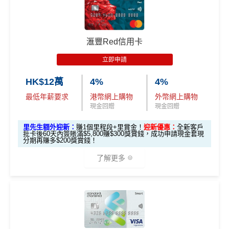
ercard可以
用+Fun Dollars找卡數
！）
迎新表格：
MrMiles.hk/aeon-wakuwaku-form/
🎁
迎新禮遇
2. 指定類別簽賬可享高達HK$200回贈
限時加碼迎新：
滙豐Red信用卡
合資格客戶於發卡後首60天內於以下四大類別簽賬，
立即申請
推廣期：2026年7月16日至7月31日23:59
每個類別可享HK$50回贈
，最高達
HK$200
回贈
經里先生申請恒生MMPOWER World Mastercard
HK$12萬
4%
4%
指定類別包括：
全新信用卡客戶*批卡後30日內簽夠HK$100，
最低年薪要求
港幣網上購物
外幣網上購物
「八達通自動增值」服務
送額外1,000里賞金/HK$1,000🍎Apple Gift Car
現金回贈
現金回贈
透過Rentsmart、Reap 或Keychain Pay平台繳
d/超市禮券 (3揀1)
里先生額外迎新：
賺1個里程段+里賞金！
迎新優惠：
全新客戶
交租金
現有信用卡客戶批卡後30日內簽夠HK$100，送
批卡後60天內簽賬滿$5,800賺$300獎賞錢，成功申請現金套現
分期再賺多$200獎賞錢！
於商戶設定每月自動轉賬，並完成一次自動轉
額外500里賞金/HK$500🍎Apple Gift Card/超
賬交易
了解更多
市禮券(3揀1)
於App Store或Google Play作任何單一簽賬消費
立即申請！
→
MrMiles.hk/mpower-apply
📝迎新表格：
MrMiles.hk/mpower-form
🎁
迎新禮遇
3. Apple Pay及Google Pay簽賬享高達1
0%回贈，高達HK$500回贈
申請後記得盡快填form先有額外獎賞㗎！
滙豐 Red Card申請網址
：
MrMiles.hk/hsbc-red-apply
*每1
里賞金
≈ HK$1，可兌換FPS轉數快回贈！
***2026年
合資格客戶於發卡後首60天內憑卡簽賬消費或成功辦