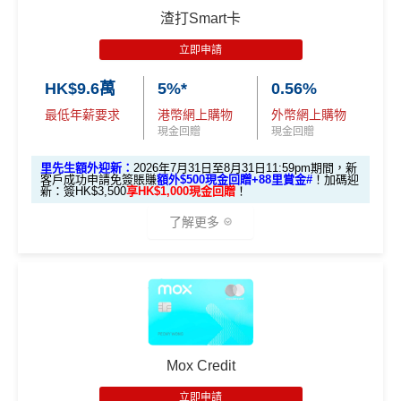
里先生加碼：
申請完填Form
MrMiles.hk/hsbc-red-for
渣打Smart卡
4月17日或之前申請，填表呢邊
：
https://forms.gle/rPueeq
理信用卡免息分期計劃滿HK$8,000或以上，當中透過
m
賺1個里程段+
里賞金
❗️（由里先生派出🎯38新會員額
aPvoCRjPBh9
基本迎新：
Apple Pay及Google Pay
簽賬
可享
高達10%回贈
，最高
立即申請
外里賞金#）
達
HK$500
回贈！
推廣期：2026年1月1日至12月31日
HK$9.6萬
5%*
0.56%
#每1里賞金 ≈ HK$1，可兌換FPS轉數快回贈！詳情
MrMil
以上加埋，迎新期內合共可享高達
HK$1,038
。
迎新優惠：批卡後60日內累積簽賬滿HK$5,000，新客
es.hk/mmcredit
全新信用卡客戶基本迎新
：
最低年薪要求
港幣網上購物
外幣網上購物
立即下載「AEON HK」手機App並輸入：
戶即可享
$700
+FUN Dollars
！
現金回贈
現金回贈
MrMiles.hk/aeon-apply
累積合資格簽賬滿HK$5,800 ：
迎舊優惠：現有恒生卡客戶都有
$300 +FUN Dollars
！
里先生額外迎新：
2026年7月31日至8月31日11:59pm期間，新
基本迎新賺
$300
「獎賞錢」
全日制大學/大專學生於批卡後首60日內累積簽賬滿HK
客戶成功申請免簽賬賺
額外$500現金回贈+88里賞金#
！
加碼迎
新：簽HK$3,500
享HK$1,000現金回贈
！
$2,000都有迎新優惠！
啟動新卡後再成功申請「現金套現」分期計劃，獲批
MILEWAKU
里先生推薦碼：
複製
了解更多
金額達港幣20,000元或以上，並選擇12個月或以上還
海外外幣簽賬可享高達
6% +FUN Dollars回贈
、網上零
款期，享
$200
「獎賞錢」（相等於2,000里）
售簽賬可享高達
5% +FUN Dollars回贈
、自選簽賬類別
📝
填Form賺額外138里賞金#/Apple Gift C
簽賬可享高達
1% +FUN Dollars回贈
，每月額外回贈上
加總以上，迎新合共賺
高達$500
「獎賞錢」(相等於5,0
🎁迎新禮遇
ard/超市禮券
：
MrMiles.hk/aeon-wakuwa
限$500 +FUN Dollars！^
00里數)
ku-form/
渣打Smart 卡迎新｜賺高達
HK$1,500
獎賞
✅
優點
#每1里賞金 ≈ HK$1，可兌換FPS轉數快回贈！詳情：
Mr
不可獲享迎新
：於合資格信用卡批核日起計之過去12個月
+88里賞金#
Miles.hk/mmcredit/
內曾取消任何滙豐個人信用卡基本卡。 迎新條款：
滙豐迎
Mox Credit
新條款
永久免年費
✅
優點
里先生額外迎新：
2026年7月31日至8月31日11:59pm
立即申請