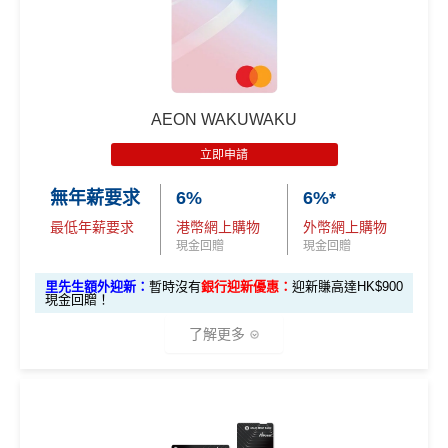
AEON WAKUWAKU
立即申請
無年薪要求
6%
6%*
最低年薪要求
港幣網上購物
外幣網上購物
現金回贈
現金回贈
里先生額外迎新：
暫時沒有
銀行迎新優惠：
迎新賺高達HK$900
現金回贈！
了解更多
AEON WAKUWAKU主打網購6%回贈🤩，算係市面上網
購卡回贈率最有競爭力嘅卡之一。呢張卡喺日本簽賬仲有