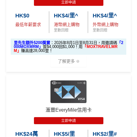
外里賞金#）
立即申請
開戶首7日內存入HK
如客戶選擇 HK$500 現金回贈作迎新優惠，有關回贈
3.
首7日內存入HK$100,0
$100,000 (放60日) 及
HK$0
HK$4/里^
HK$4/里^
金額將於客戶之新卡已入賬金額達到指定合資格零售
#每1里賞金 ≈ HK$1，可兌換FPS轉數快回贈！詳情
MrMil
額外
00 (放60日)，送額外1
成功獲批信用卡，再
購物交易要求後2個月內，以現金回贈方式存入合資格
es.hk/mmcredit
全新信用卡客戶基本迎新
：
存款
1,000 「亞洲萬里通」
最低年薪要求
港幣網上購物
外幣網上購物
送額外 HK$1,000現金
客戶之安信信用卡賬戶內。
里數回贈
里數回贈
獎賞
里數（由Mox派出）
（由Mox派出）
累積合資格簽賬滿HK$5,800 ：
安信EarnMore 2026新條款
里先生額外$200獎賞
：2026年8月1日至8月31日，用邀請碼
「2
基本迎新賺
$300
「獎賞錢」
000MOXMRM」
簽$4,000回$1,000！用
「MOXTRAVELMR
M」
賺高達28,000里！
↓ Download App 立即申請 ↓
啟動新卡後再成功申請「現金套現」分期計劃，獲批
安信啱啱出咗2026年新條款，有以下幾大重點：
了解更多
金額達港幣20,000元或以上，並選擇12個月或以上還
MrMiles.hk/mox-apply/
2026年加碼2%上限變做每半年咁計，每半年上限為H
款期，享
$200
「獎賞錢」（相等於2,000里）
K$8萬。相對2025年嘅全年上限HK$15萬總數係多
(用
里先生Mox 邀請碼賺額外$200開戶禮品🎁！
）
額外禮品申
加總以上，迎新合共賺
高達$500
「獎賞錢」(相等於5,0
🎁開戶迎新
咗，但係就無得一筆過咁打爆個大額cap。
請表格
→
MrMiles.hk/mox-form
00里數)
EarnMORE卡
八達通自動增值
得返0.4%回贈，但係手
2026 Mox 里先生獨家優惠懶人包 (邀請碼二
✅
Mox 信用卡 4 大優點
不可獲享迎新
：於合資格信用卡批核日起計之過去12個月
動增值八達通(即係用Apple Pay、Google Pay增值落
揀一)
內曾取消任何滙豐個人信用卡基本卡。 迎新條款：
滙豐迎
手機八達通)依然有2%回贈
滙豐EveryMile信用卡
新條款
2% 現金回贈 或 無上限$5: 1「亞洲萬里通」里數回贈
：只
2026年條款highlight咗透過電子錢包繳費得返1%回
立即申請
✅
優點
要於簽賬前成為
Mox+
會員，以Mox信用卡簽賬可享全港所
贈，用
WeChat Pay
交稅或繳費實測得1%，扣返1%手
優惠
選項 1：現兜兜賺現金
選項 2：里數達人必選
有消費 (包括網購、食飯)
2% 無上限回贈
。比很多傳統銀
續費只係打返個和。但係用實測用
AlipayHK
暫時仲食
選項
回贈
HK$24萬
HK$5/里
HK$2/里#