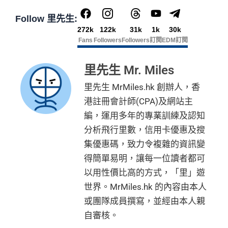
H
平日簽賬無上限$6=1里
一樣食到渣打信用卡優惠及Mastercard優惠
首3個月內成功簽賬滿HK$10,000: 享
HK$700簽賬回贈
水、滑雪、跳傘
申請完填 Form
MrMi
K
Follow 里先生:
年資獎賞高達30%
基本卡批核後首3個月內每HK$1=5美國運通積分，可
港元支付海外商戶(如Apple Music)無1% CBF手續費
里先生額
les.hk/exp-form
88 里賞金#
$5
(含
❎
缺點
272k
122k
31k
1k
30k
首3個月內
用基本卡或附屬卡為手機八達通包括
有送Priority Pass可以無限次入
機場Lounge
賺取
高達240,000積分
，（以
Amex Travel換機票酒店
(但無積分)
外賞
0
38 新會員 + 成功批卡 5
Fans
Followers
Followers
訂閱
EDM訂閱
(由里先生派出)
iPhone、Apple Watch或Android手機，單次增
(ATO)
或以Pay with points max每260＝$1^可換HK$9
免費旅遊保險，另外仲有購物保障及網絡購物綜合保
簽
0 額外里賞金)
可以玩到Avios！
值淨HK$600
網上ebanking繳費無積分
23，換酒店分/里數或禮品價值會更高！）如果有大額
賬
里先生 Mr. Miles
港元支付海外商戶(如Expedia)無1%
CBF手續費
但都
Avios有
Household account
可以全家一齊儲共用里數
簽賬如醫院或保險，用呢個offer都抵！
回
590,500
無積分
里先生 MrMiles.hk 創辦人，香
查看更多信用卡詳情及分析...
可以玩到酒店積分計劃！
贈
申請完填Form
MrMiles.hk/pc-form
賺
多
88里賞金#
AE積分
(可
可以玩到酒店積分計劃！
完成所有條件 (總簽賬
港註冊會計師(CPA)及網站主
Citibank積分
無限期
❗️
（由里先生派出🎯38新會員+成功批卡50額外里賞
兌換 32,805
💰迎新總
HK$30,000：包括
Citibank積分
無限期
14
編，運用多年的專業訓練及認知
金）
里數)
訂酒店有得用Citi獨家code：
Expedia 酒店折扣代碼
//
A
計
HK$20,000 本地 +
4
兌換里數酒店積分免手續費
分析飛行里數，信用卡優惠及搜
goda 酒店折扣代碼
加總以上，迎新合共高達
HK$1,923
獎賞+
88里賞金#
+ HK$550
HK$10,000 外幣)
萬
• 香港瑰麗酒店住宿，餐飲及生日餐飲禮遇
集優惠碼，致力令複雜的資訊變
首6個月內
累積簽賬滿HK$6萬有
66萬積分
於
第
簽賬回贈 + 8
積
❎
缺點
• Citi Prestige禮賓部，幫你搞掂餐廳、酒店預訂
#每1里賞金 ≈ HK$1，可兌換FPS轉數快回贈！詳情
MrMi
15至17個月
期間，進行一次任何金額的合資格
得簡單易明，讓每一位讀者都可
8 里賞金#
分
• 獨家本地米芝蓮官方美饌禮遇，享高達八折餐飲優惠
les.hk/mmcredit
簽賬再有額外
66萬積分
本地簽賬2X積分，簽賬
以用性價比高的方式，「里」遊
簽
• 世界各地指定的高爾夫球場免果嶺費
✅
優點
HK$60,000再有額外
12萬積分
申請連結
：
MrMil
無特別優惠時正常本地簽賬得HK$8 = 1 Avios/Asia Mil
世界。MrMiles.hk 的內容由本人
賬
es.hk/ae-charge-application
es
❎
缺點
整個迎新期合共可賺
高達32,805里數+HK$550簽賬回
迎
或團隊成員撰寫，並經由本人親
飲食優惠全集：
AE美膳會及餐廳優惠合集
贈+88里賞金#
！
DCC無積分
新
自審核。
優惠活動更新：
AE信用卡優惠合集
條款寫合資格迎新簽賬積分將於簽賬後
8個星期內
存