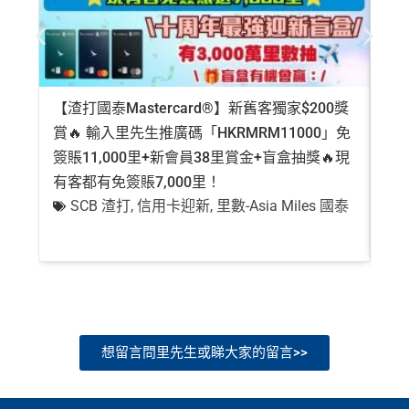
E
ut warranty. Additionally, this site may be compensated thr
每曆年首$120,000簽賬$6=1里
每年簽賬達HK$150,000，可獲豁免下年度HK
白
ough third party advertisers. However, the results of our c
$2,200之基本卡會籍年費，亦可繼續使用首2張
❎
缺點
金
omparison tools which are not marked as sponsored are a
附屬卡而無須繳付年費
卡
現有客戶迎新優惠詳情
lways based on objective analysis first.
AE
積分無限期
，AE積分可兌換至10間航空公司夥伴之
迎
年費要$2,200，即使有
AE白金卡
都不能免年費
【渣打國泰Mastercard®】新舊客獨家$200獎
AE
查看更多信用卡詳情及分析...
飛行里數（
行政費亦將全免
）：Asia Miles, Avios、E
新
賞🔥 輸入里先生推廣碼「HKRMRM11000」免
登記
mirates、Finnair及KrisFlyer等里數計劃都有份：18,00
海外簽賬手續費小貴，有2%收費(其他卡做緊1至1.9
項
0運通積分= 1,000里→
AE積分兌換里數
簽賬11,000里+新會員38里賞金+盲盒抽獎🔥現
萬高
5%)
目
有客都有免簽賬7,000里！
有
全年積分獎賞
：靈活運用美國運通積分兌換現金券／P
轉換成飛行里數手續費每次$400
SCB 渣打
,
信用卡迎新
,
里數-Asia Miles 國泰
+
ay with Points / 憑分繳費、Travel with Points憑分預訂
H
行程（2024年9月30日前：150AE 積分兌換至HK
K
查看更多信用卡詳情及分析...
$1）、酒店積分（
Marriott Bonvoy積分
或是
Hilton Hon
$5
首3個月內
用基本卡或附屬卡為手機八達通包括
ors積分
）、生活家品等
0
iPhone、Apple Watch或Android手機，單次增
簽
（
主卡及附屬卡
）
可以憑卡進入香港機場
Plaza Premi
值淨HK$600
賬
um Lounge
貴賓候機室，每曆年上限合共
8次
。了解更
回
多：
AE Explorer lounge 貴賓室
想留言問里先生或睇大家的留言>>
贈
全年電影優惠
：專享香港百老匯院線4DX、3D、2D及
IMAX 電影正價戲票9折優惠
76