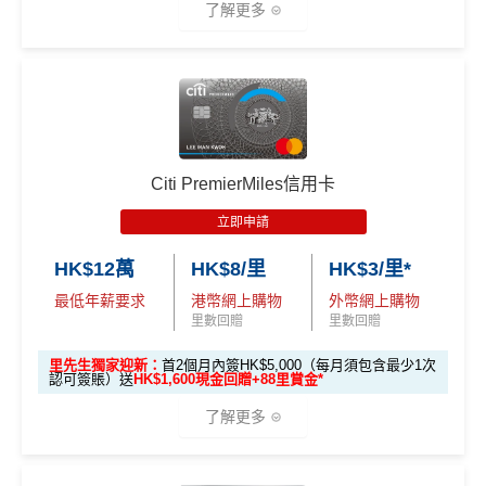
八達通增值及eBanking繳費都有回贈
(為下階段疊
了解更多
行卡更爽快。係非常之好的
大額簽賬信用卡
，特別係外幣
登記特別
加倍數積分
2️⃣ 啟動「
外幣簽賬 1
HSBC信用卡優惠
夠多夠密
簽賬揀儲里數。
推廣
渣打信用卡現有客戶**一定要
經里先生指定連結+輸入
作準備)
0.75X 積分
」優惠
滙豐EveryMile信用卡仲送埋每年
HSBC免費旅遊保險
超市神卡 3%
：在全港超市 (惠康、百佳、一田、HKTVmal
🎁
迎新禮遇
里先生推廣碼「HKRMRM11000」
申請渣打國泰Mast
（每季上限 HK$10,0
l 等) 簽賬，無條件享
3% 現金回贈
。
ercard：
MrMiles.hk/cathay-card-apply
免費機場貴賓室
+
機場酒吧Intervals
俾你玩
00）
高達60,000迎新里數
外幣神卡免1.95%手續費
：只要揀儲「亞洲萬里通」里
✅免簽賬迎新：
開卡
加碼
送7,000里數！
📍
登記優惠 2：
htt
❎
缺點
數，所有
外幣手續費及CBF
都免！
優惠期：
2026年7月1日至9月30日
ps://shorturl.at/Y
✅申請完填
MrMiles.hk/cathay-card-form
賺多
HK$20
Citi PremierMiles信用卡
介面體驗 (UX)
：App 介面極度流暢，即時顯示回贈，比起
NQXl
0獎賞+新會員38
里賞金
@
❗️【由里先生派出】
立即申請:
MrMiles.hk/citi-apply
無得開附屬卡
立即申請
傳統銀行 App 好用得多。詳情可參考
Mox 活期存款利息
申請完填Form賺多88里賞金*
MrMiles.hk/citi-pre
C. 《超級10周年限定版》盲盒：
攻略
。
🎯 第二階段：本地迎新簽賬獎賞 (累積簽滿 HK$8,00
HK$12萬
HK$8/里
HK$3/里*
stige-form
查看更多信用卡詳情及分析...
0 本地簽賬)
🎁不論全新信用卡客戶*定現有信用卡客戶**推廣期內成功
最低年薪要求
港幣網上購物
外幣網上購物
不論新舊客！如果你申請時持有或成功申請Citigold / C
查看更多信用卡詳情及分析...
申請渣打國泰Mastercard後，即可自動參加盲盒抽獎，並
里數回贈
里數回贈
itigold Private Client 戶口+交首年年費HK$3,800，先賺
【🔥限時
於10月11日或之前獲批卡更保證100%有獎！盲盒獎賞超
60,000里數 (相等於720,000積分)
，換到
雙人日本來回
加碼🔥】
里先生獨家迎新：
首2個月內簽HK$5,000（每月須包含最少1次
豐富，有過萬份獎品、 合共3,000萬里數等你抽：
認可簽賬）送
HK$1,600現金回贈+88里賞金*
經濟艙機票
！
另外，
發卡後首2個月內累積認可簽賬
HK$500 簽
首次簽賬
完成任何金額之首次
滿HK$5,000或以上（每月須包含最少1次認可簽
了解更多
簽賬
✈️ 1,000,000里數大獎 (夠換4張歐洲商務艙 及 4張日本
賬回贈
(8月4日至
賬），可以賺
高達H
K$1,600
現金回贈
！
商務艙來回機票^^)；
8月12日期
間)
🍎 超過HK$200萬Apple Gift Card (面值 HK$10,000/ H