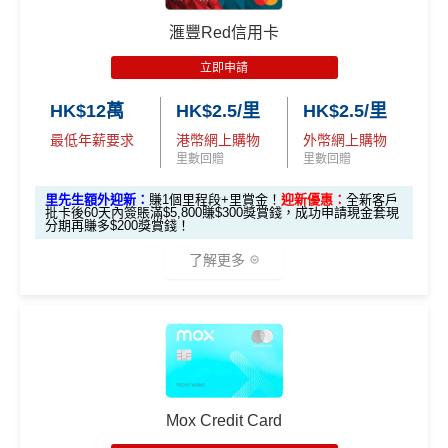
ox
簽HK$4,000回額外
HK
簽HK$10,000賺17,000
5%指定商戶簽賬
上限為全年HK$60,000
，
回贈上限HK
DD6901)
發卡後頭90日內
滙豐Red信用卡
迎新
$1,000
現金
「亞洲萬里通」里數
$3,000，
隨後可享0.56%
。
簽滿HK$8,800
獎賞
Garmin Forerunner 165 GPS
立即申請
除咗指定商戶簽賬，其他簽賬只得0.56%簽賬回贈
智能手錶
每個戶口之現金回贈換領金額最低為港幣50元
2.
HK$12萬
HK$2.5/里
HK$2.5/里
里先
網上ebanking繳費/交保費無回贈
最低年薪要求
港幣網上購物
外幣網上購物
發卡後頭90日內
HK$500 現金回贈
生額
里數回贈
里數回贈
簽滿HK$8,500
成功申請信用卡3個月0息「月結單分期」計劃後，每
外獎
港幣180元之簽賬分期金額，渣打將扣除港幣1元現金
里先生額外迎新：
賺1個里程段+里賞金！
迎新優惠：
全新客戶
賞
批卡後60天內簽賬滿$5,800賺$300獎賞錢，成功申請現金套現
高達 HK$90,000 免息免手續
回贈。 如未合資格賺取現金回贈之簽賬，渣打亦將每
無簽賬要求
分期再賺多$200獎賞錢！
（要
費現金分期套現計劃
港幣180元之簽賬分期金額扣除港幣1元現金回贈。如
填表
簽夠HK$4,000賺額外
簽夠HK$10,000賺額外
了解更多
渣打「360 °全面賞」現金回贈結餘不足， 會以負數顯
→
M
HK$200禮品
HK$200禮品
發卡後頭90日內
HK$200 現金回贈 (只適用於
示。
rMil
簽滿HK$2,000
全日制大學/大專學生)
無得儲里數 (Sorry，我知off-topic但對我嚟講真係)
es.h
🎁
迎新禮遇
k/m
滙豐 Red Card申請網址
：
MrMiles.hk/hsbc-red-apply
有關迎新優惠換領短訊通知將於客戶之新卡已入賬金
ox-f
查看更多信用卡詳情及分析...
額達到指定合資格零售購物交易要求後2個月內發出。
or
里先生加碼：
申請完填Form
MrMiles.hk/hsbc-red-for
有關換領詳情請於收到迎新優惠換領短訊通知後參閱
m
）
Mox Credit Card
m
賺1個里程段+
里賞金
❗️（由里先生派出🎯38新會員額
OmyCard 手機應用程式。