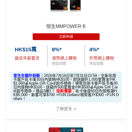
3%回贈🇯🇵！對鐘意去日本旅行嘅你嚟講，絕對係慳錢
好幫手！詳情睇返：
AEON WAKUWAKU信用卡
🎁
迎新禮遇
AEON CARD WAKUWAKU迎新合共享高
恒生MMPOWER卡
達HK$1,038
立即申請
HK$15萬
8%*
4%*
迎新資格：
過去12個月內未曾持有任何有效之 AEON
最低年薪要求
港幣網上購物
外幣網上購物
信用卡（包括尚未確認之信用卡）
現金回贈
現金回贈
優惠期：2026年7月10日至7月31日
里先生額外迎新：
2026年7月16日至7月31日23:59，全新信用
1. 經「AEON HK」手機App成功申請可享
卡客戶批卡後30日內簽夠HK$100，即送額外1,000里賞金/HK
$1,000🍎Apple Gift Card/超市禮券！現有信用卡客戶批卡後30
HK$200 回贈
日內簽夠HK$100，送額外500里賞金/HK$500🍎Apple Gift Car
d/超市禮券。禮品3揀1！
迎新優惠：
批卡後首60日內簽賬滿H
K$5,000，新客可享$700 +FUN Dollars/現有客戶$300 +FUN D
ollars！
優惠期：2026年7月10日至7月31日
經「AEON HK」手機App申請信用卡，並輸入
了解更多
推薦碼
「MILEWAKU」
，
成功申請及批核後，簽賬期內簽一
次可享
HK$200回贈
+
138里賞金
(包括額外迎新100里
（由2023年7月22日開始，恒生MMPOWER World Mast
賞金 + 新會員註冊38里賞金)