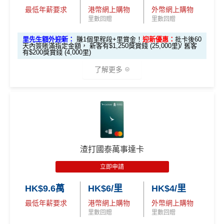
行卡更爽快。係非常之好的
大額簽賬信用卡
，特別係外幣
到2%。如果2026年之後仲有稅/其他費用要交，可以睇
永久免年費
最低年薪要求
港幣網上購物
外幣網上購物
簽賬揀儲里數。
返
信用卡繳費
/
信用卡交稅優惠
里先
里數回贈
里數回贈
簡化回贈方式，無需登記，無最低簽賬要求，網上簽
超市神卡 3%
：在全港超市 (惠康、百佳、一田、HKTVmal
生邀
安信EarnMore銀聯卡嘅外幣交易繼續會收
1%CBF手續
M
賬4%回贈！指定商戶 8% 回贈！
里先生額外迎新：
賺1個里程段+里賞金！
迎新優惠：
批卡後60
2
O
l 等) 簽賬，無條件享
3% 現金回贈
。
請碼
費
天內簽賬滿指定金額， 新客有$1,250獎賞錢 (25,000里)/ 舊客
夠彈性，以
「獎賞錢」RC
形式存入，可以配合HSBC
0
X
有$200獎賞錢 (4,000里)
（2
外幣神卡免1.95%手續費
：只要揀儲「亞洲萬里通」里
Reward+ App「賞付款」功能抵扣簽賬交易，亦可以
0
T
EarnMORE加碼2%現金回贈條款：
按此
026
0
R
了解更多
數，所有
外幣手續費及CBF
都免！
直接轉換為里數或喺
e-Shop
換禮品／coupon
✅
優點
年8
邀請
邀請
M
A
複
複
介面體驗 (UX)
：App 介面極度流暢，即時顯示回贈，比起
每月結單週期首HK$10,000網上繳費有0.4%回贈，市
製
製
O
V
月1
碼：
碼：
傳統銀行 App 好用得多。詳情可參考
Mox 活期存款利息
X
E
面上絕大部份銀行已沒有相關回贈
日至
*本地交通出行簽賬、本地咖啡店及輕便美食簽賬及網上
本地港幣簽賬
統一
現金回贈2%
M
L
攻略
。
8月
娛樂平台簽賬高達2.5%回贈，詳情睇返
HSBC EveryMile
直接
轉換「獎賞錢」至里數戶口
免手續費
R
M
綁定電子錢包繳費都有回贈！2%
31
M
R
信用卡
分析
❎
缺點
查看更多信用卡詳情及分析...
M
八達通自動增值都有回贈！0.4%
日期
🎁
迎新禮遇
渣打國泰萬事達卡
間）
唔洗煩，所有本地簽賬統一2%啱晒唔儲里數又唔追優
滙豐EveryMile信用卡迎新
惠嘅朋友
獎賞錢有效期於簽賬後最多2年，最少1年(按簽賬年度
立即申請
想儲「亞洲萬里通」
計算)
滙豐 EveryMile信用卡申請網址
：
MrMiles.hk/hsbc-mile-a
海外簽賬都有回贈2%
適合
鍾意直接賺 Cash / 最
里數換免費機票去旅
HK$9.6萬
HK$6/里
HK$4/里
pply
對象
近有大額簽賬
門檻低，學生卡都做到2%回贈！
行嘅朋友
最低年薪要求
港幣網上購物
外幣網上購物
查看更多信用卡詳情及分析...
里先生加碼：
申請完填Form
MrMiles.hk/hsbc-em-for
里數回贈
里數回贈
❎
缺點
1. M