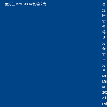
免費旅遊保障
：旅遊意外保障金額高達HK$350萬（需
里先生 MrMiles.hk私隱政策
借
萬
以AE Explorer卡訂機票）
定
積
首6個月內
累積簽賬滿HK$6萬有
32萬積分
於
第
唔
分
15至17個月
期間，進行一次任何金額的合資格
網上購物安全保證
：以
AE Explorer卡簽賬可享退貨保
借
簽
簽賬再有額外
32萬積分
本地簽賬2X積分，簽賬
證、 45日購物保障、延長保養服務及價格保障
還
賬
HK$60,000再有額外
12萬積分
申請連結
：
MrMil
全球
24
小時提供協助
：透過「運通財」服務於世界各
得
迎
es.hk/ae-charge-apply/
地提取現金、超過2,200間美國運通旅遊辦事處提供之
到
新
專有服務
先
好
批卡特快，5-10個工作天
借
沒有
海外簽賬DCC協議
，海外實地簽賬唔洗怕中咗DC
88
里
C陷阱
里
申請完填Form
MrMiles.hk/ap-form
賺多88里賞
先
賞
金#❗️（由里先生派出🎯38新會員+成功批卡50額
一連串
American Express信用卡消費優惠
生
金
外里賞金）
Mr.
#
Mil
查看更多信用卡詳情及分析...
©
20
以上加總，迎新有
76
0,000 AE積分(相等於42,222里數)+H
All
K$50簽賬回贈
，獎賞由AE直接存入。同埋有
88里賞金#
rig
(由里先生派出)， 獎賞將於
簽賬後16星期或以內
存入卡會