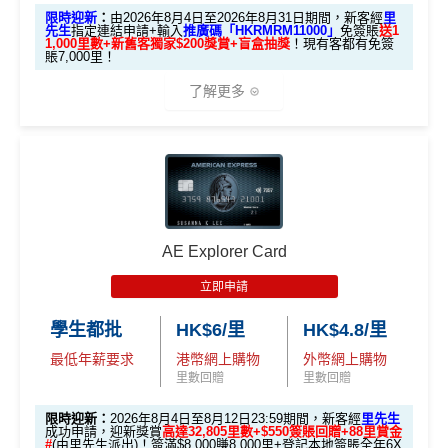
m
賺1個里程段+
里賞金
❗️（由里先生派出🎯38新會員額
限時迎新
：
由2026年8月4日至2026年8月31日期間，新客經
里
ox
簽HK$4,000回額外
HK
簽HK$10,000賺17,000
外里賞金#）
先生
指定連結申請+輸入
推廣碼「HKRMRM11000」
免簽賬
送1
1,000里數+新舊客獨家$200獎賞+盲盒抽獎
！現有客都有免簽
加碼至2%有每半年上限HK$8萬
，夠數可停，轉玩返
迎新
$1,000
現金
「亞洲萬里通」里數
賬7,000里！
#每1里賞金 ≈ HK$1，可兌換FPS轉數快回贈！詳情
MrMil
渣打Simply Cash
獎賞
es.hk/mmcredit
了解更多
收1% CBF手續費
2.
電子錢包直接增值無得玩
里先
現有客
🎁迎新禮遇
E-banking同自動轉賬都無回贈
全新客
全新客
生額
滙豐EveryMile卡
戶簽
戶簽$2.
戶簽$8,
外獎
無得儲里數
A. 渣打信用卡
全新
客戶迎新
迎新優惠
$8,000
5萬*
000*
賞
*
（要
查看更多信用卡詳情及分析...
AE Explorer Card
優惠期：2026年8月4日至2026年8月31日
填表
簽夠HK$4,000賺額外
簽夠HK$10,000賺額外
HSBC EveryMile
$1,250
$800 R
$200 R
→
M
HK$200禮品
HK$200禮品
立即申請
✅經里先生指定連結+輸入里先生推廣碼「HKRMRM1
卡基本迎新
RC
C
C
rMil
1000」
申請渣打國泰Mastercard：
MrMiles.hk/cathay-
學生都批
HK$6/里
HK$4.8/里
es.h
card-apply
，成功批卡後，新客免簽賬先送
11,000里數
「現金套現」 分
k/m
最低年薪要求
港幣網上購物
外幣網上購物
❗️
期計劃優惠 （≥H
$200 R
$200 R
里數回贈
里數回贈
ox-f
不適用
K$20,000，12個
C
C
or
HKRMRM11000
里先生推廣碼：
複製
限時迎新：
2026年8月4日至8月12日23:59期間，新客經
里先生
月或以上還款期）
m
）
成功申請，迎新獎賞
高達32,805里數+$550簽賬回贈+88里賞金
#
(由里先生派出)！簽滿$8,000賺8,000里+登記本地簽賬全年6X