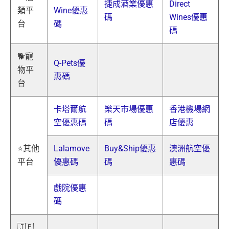
捷成酒業優惠
Direct
類平
Wine優惠
碼
Wines優惠
台
碼
碼
🐕寵
Q-Pets優
物平
惠碼
台
卡塔爾航
樂天市場優惠
香港機場網
空優惠碼
碼
店優惠
⭐其他
Lalamove
Buy&Ship優惠
澳洲航空優
平台
優惠碼
碼
惠碼
戲院優惠
碼
🇯🇵