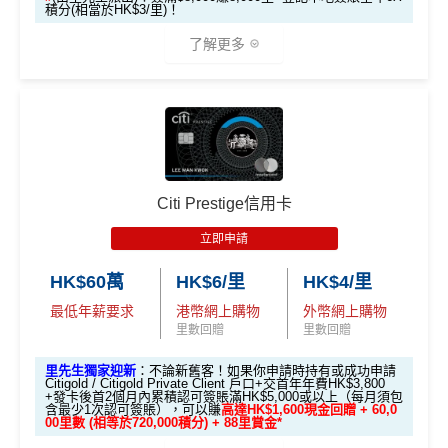
積分(相當於HK$3/里)！
✅申請完填
MrMiles.hk/cathay-card-form
賺多
HK$20
高達$1,
高達$1,
高達$2
開戶首7日內存入HK
0獎賞+新會員38
里賞金
@
❗️【由里先生派出】
3.
首7日內存入HK$100,0
了解更多
450 RC
000 RC
00 RC
$100,000 (放60日) 及
額外
00 (放60日)，送額外1
✅成功批卡後首兩個月內，簽滿指定金額可以賺以下
合共所得
（相等
（相等
（相等
成功獲批信用卡，再
存款
1,000 「亞洲萬里通」
迎新里數：
於29,00
於20,00
於4,00
送額外 HK$1,000現金
🎁迎新禮遇
獎賞
里數（由Mox派出）
0里）
0里）
0里）
簽HK$5,000：賺高達10,000里數(HK$0.5=1里)
（由Mox派出）
簽HK$40,000：賺高達20,000里數(HK$2=1里)
*持卡人需於發卡後60日內完成累積簽賬滿
HK$8,000
要
↓ Download App 立即申請 ↓
簽HK$110,000：
賺高達40,000里數
(HK$2.75=1
條件 (於首3個月內
Citi Prestige信用卡
求。
不可獲享迎新
：於合資格信用卡批核日起計之過去1
迎新項目
回贈 / 獎賞
里)
做)
MrMiles.hk/mox-apply/
2個月內曾取消任何滙豐個人信用卡基本卡。 迎新條款：
立即申請
滙豐迎新條款
基本里數同埋近新里數存入時間有啲唔同，詳情睇返
渣打
🎯 第一階段：開卡必做 (登記特別優惠)
(用
里先生Mox 邀請碼賺額外$200開戶禮品🎁！
）
額外禮品申
✅
優點
Asia Miles迎新
攻略。
HK$60萬
HK$6/里
HK$4/里
請表格
→
MrMiles.hk/mox-form
最低年薪要求
港幣網上購物
外幣網上購物
1️⃣ 啟動「本地簽賬 6
額外里數將會於信用卡獲發出後5個月內加入指定的國
里數回贈
里數回贈
✅
Mox 信用卡 4 大優點
首年免年費
X 積分」優惠（每季
泰會員賬戶內。
上限 HK$15,000）
係Agoda book酒店同國泰買機票有優惠
里先生獨家迎新
：不論新舊客！如果你申請時持有或成功申請
國泰新會員登記：
MrMiles.hk/new-am
（做咗會員先申
Citigold / Citigold Private Client 戶口+交首年年費HK$3,800
2% 現金回贈 或 無上限$5: 1「亞洲萬里通」里數回贈
：只
+發卡後首2個月內累積認可簽賬滿HK$5,000或以上（每月須包
📍
登記優惠 1：
htt
增加至19種飛行常客計劃或酒店獎勵計劃，拎嚟兌換
請到渣打國泰卡）
含最少1次認可簽賬），可以賺
高達HK$1,600現金回贈 + 60,0
要於簽賬前成為
Mox+
會員，以Mox信用卡簽賬可享全港所
ps://shorturl.at/K
里數或者酒店staycation都得！
00里數 (相等於720,000積分) + 88里賞金*
B. 渣打信用卡
現有
客戶：
有消費 (包括網購、食飯)
2% 無上限回贈
。比很多傳統銀
hrl8