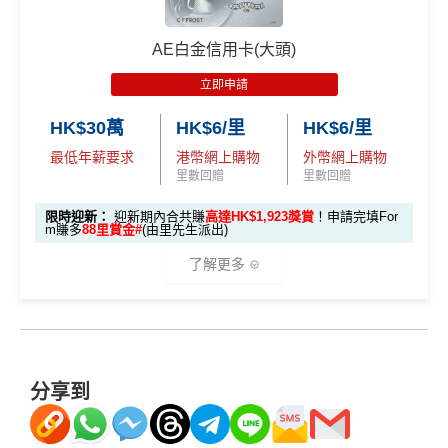
獎賞於完成簽賬條件後5個曆月內自動存入至認可信用
優惠期：
2026年7月30日至8月31日23:59期間
，年費HK
里賞金@：
MrMiles.hk/cathay-card-for
Client 戶口先申請Citi Prestige，比冇戶口嘅人
賺多一
本地簽賬
卡戶口
$9,500，無得傾必需俾，留意
新客
及
現有
AE信用卡
之客戶
• 首 HK$7,000 享 6X
m
57,000 AE
倍迎新
：
30,000
里數
(相等於360,000
積分
) > 60,000
里
6X + 基本
AE白金信用卡(大頭)
迎新有唔同
全新美國運通基本卡會員*
：迎新高達
1,440,0
積分
(食盡每季HK$15,00
Citi新客 ＝ 過去12個月內沒有取消或持有過任何Citiba
積分
數
(相等於720,000
積分
)
3X
( HK$1
@每1里賞金 ≈ HK$1，可兌換FPS轉數快回贈！詳情
Mr
00 AE積分
(可換80,000里) +88里賞金#(由里先生派出)
迎
• 餘下 HK$5,0
0上限)
nk信用卡
(相當於 3,166
立即申請
2,000 本地
Miles.hk/mmcredit
迎新
條件及
冷河期
新資格：
現時或於申請日期起計過去 12 個月內
未曾持有
00 享基本 3X 積分
里數)
用PayMe/Alipay等電子錢包增值都計迎新，不過要留
簽賬)
✅
優點
或取消
任何由美國運通香港批核的信用卡或簽賬卡之基本
HK$30萬
HK$6/里
HK$6/里
意手續費
可以拎咗Citibank其他信用卡先再拎呢張Citi Prestige，
卡會員。
最低年薪要求
港幣網上購物
外幣網上購物
外幣簽賬 1
額外外幣簽賬 HK$1
因為拎咗其他卡可以食咗迎新先，之後先俾年費出呢
107,500 A
里數回贈
里數回贈
✅
優點
首年免年費
0.75X
0,000*10.75X 積分
張卡(如果先拎Citi Prestige再拎Citi PM，咁Citi PM會
(第
E積分
A
簽賬都可以儲會籍！合資格簽賬滿HK$500,000可賺高
無迎新)
一階段已登
(食盡每季HK$10,000上
(相當於 5,972
限時迎新：
迎新期內合共賺
高達HK$1,923獎賞
！申請完填For
m賺多
88里賞金#
(由里先生派出)
E
達100馬可孛羅會會籍積分 (以簽賬賺取，以前只能夠
里數)
記)
限)
一年可以免費用12次香港Plaza Premium Lounge (用
*38新會員+成功批卡派出50額外里賞金。每1里賞金 ≈ HK
白
用飛行嚟賺取)
嚟俾人入都得，之後可以用PayMe/AlipayHK增值當中
了解更多
$1，可兌換FPS轉數快回贈！詳情
MrMiles.hk/mmcredit
金
⭐️ 手機八達通增值獎賞 + 里先生額外賞 ⭐️
HK$2,000→
PayMe攻略
) 或→
其他可入之貴賓室清單
食肆、酒店及海外簽賬HK$4 = 1里！勁抵無上限賺里
✅
優點
卡
各迎新優惠詳情
數食飯卡！
當月月結單簽賬(包括本地海外全包)滿HK$20,000，所
🎁
迎新禮遇
迎
用基本卡或附屬卡為
有海外簽帳(包括海外網上)都變HK$3 = 1 里(
電子銀包
國泰、香港快運合資格簽賬HK$3＝1里
新
手機八達通 (iPhone /
預訂任何酒店預訂4晚免1晚*
都加埋落去睇夠唔夠HK$20,000
)
HK$50 簽
八達通增
AE白金信用卡迎新(只適用於2026年8月1日至8月31日23:
換里數免手續費
項
Apple Watch / Andro
分享到
每年肯俾年費可拎返240,000積分
值回贈
賬回贈
59前申請)：
包全家免費旅遊保險(需要用Citi PM找付機票費用，換
目
id) 單次增值滿 HK$6
每月簽賬積分自動兌換去AM戶口，免除
信用卡積分換
機票俾稅都得)，個旅遊保障包括埋遺失行李，旅程延
PayMe
/
支付寶HK
/
Wechat Pay
都有無上限$6=1里
00
里數
啱晒唔想煩嘅里友
首3個月內成功簽賬一次: 享
HK$300簽賬回贈
誤等，部份高危活動都無列入不受保如40米深以內潛