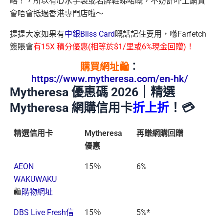
略！，所以有心水手袋或名牌鞋睇啱嘅，不妨計吓上網買
會唔會抵過香港專門店啦～
提提大家如果有
中銀Bliss Card
嘅話記住要用，喺Farfetch
簽賬會
有15X 積分優惠(相等於$1/里或6%現金回贈)！
購買網址🛍️
：
https://www.mytheresa.com/en-hk/
Mytheresa 優惠碼 2026｜精選
Mytheresa 網購信用卡
折上折
！💳
精選信用卡
Mytheresa
再賺網購回贈
優惠
AEON
15％
6%
WAKUWAKU
🛍️
購物網址
DBS Live Fresh信
15％
5%*