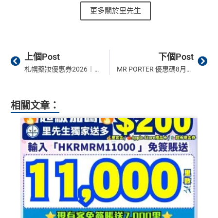
年薪要求高，要HK$600,000
更多關於里先生
入，但實測過係簽賬後3日內就入到！超快手趕住要里數
（主卡及附屬卡）
Cafe Deco Group指定餐廳惠顧晚膳
年費無得走HK$3,800，不過有里數收返，都夠去一轉
88
的話用AE Explorer就啱晒！
堂食自主餐牌食品﹐星期一至四：2-3人有6折，4-12
免責聲明：里先生努力保持信息準確。
若
任何信息與你到
東京或首爾
里
申請完填Form
MrMiles.hk/ap-form
賺多88里賞
人有75折 / 星期五至日：2-12人有75折
訪之金融機構、
服務供應商或特定產品網站有所出入，
所
首年免年費，其後每年HK$2,200(收咗打去要求免，有
CBF/DCC無積分
賞
金#❗️（由里先生派出🎯38新會員+成功批卡50額
有金融產品和服務均以他們作準，
請參閱
相關
金融機構的
得傾的)
Prev
Ne
（主卡）
美心指定中西食府惠顧晚膳堂食自主餐牌食
金
外里賞金）
上個Post
下個Post
網站為產品資訊的最更新版本。
本網站產品之比較結果建
品﹐星期一至四：2-3人有6折，4-12人有75折 / 星期五
AE啲卡勝在食
信用卡迎新
基本上你簽到嘅賬就當合資
#
札幌藥妝優惠券2026︱無需指定信用卡日本北海道必買札幌藥妝 coupon 7％優惠！即掃優惠券條碼享用！
MR PORTER 優惠碼8月最新｜MR PORTER 信用卡 優惠碼即享9折！ 2026 promo code 更新！
基
於
客觀分析，
因此就算獲第三方廣告客戶贊助，我們並
至日：2-12人有75折
格簽賬，無再細分
信用卡交保險
/醫療/
廣告費
/交租果啲
不會特別註明。
Disclaimer: At MrMiles, we strive to keep
免責聲明：里先生努力保持信息準確。
若
任何信息與你到
唔計，所以可以放心簽。
（主卡及附屬卡）
惠顧聘珍樓、名都酒樓及名都﹐
晚
our information accurate and up to date. This information
訪之金融機構、
服務供應商或特定產品網站有所出入，
所
以上迎新連同基本積分合共有
高達1,440,000 AE積分
膳堂食自選主餐牌食品及飲品有7折
相關文章：
may be different than what you see when you visit a finan
有金融產品和服務均以他們作準，
請參閱
相關
金融機構的
#每1里賞金 ≈ HK$1，可兌換FPS轉數快回贈！詳情
MrMil
(=80,000里數) + HK$50簽賬回贈
，
獎賞由AE直接存
（主卡及附屬卡）
Mira Dining 旗下指定餐廳國金軒 (if
cial institution, service provider or specific product’s site. F
網站為產品資訊的最更新版本。
本網站產品之比較結果建
AE Explorer Card
優點
入。同埋
88里賞金#
(由里先生派出)。
現有美國運通基
es.hk/mmcredit
c)、 翠亨邨，
晚膳堂食自選主餐牌食品及飲品7折
，及
or any discrepancy in product information, please refer to t
基
於
客觀分析，
因此就算獲第三方廣告客戶贊助，我們並
本卡會員**
：迎新高達
76萬AE
積分
(可換42,222里)+88里
自選主餐牌食品外賣自取低至75折
he financial institution’s website for the most updated versi
不會特別註明。
Disclaimer: At MrMiles, we strive to keep
賞金#(由里先生派出)
迎新資格：現時持有或於申請日期
首年免年費而且
AE Explorer一年有8次機場貴賓室
免費
on. All financial products and services are presented witho
our information accurate and up to date. This information
（主卡及附屬卡）
星期五係百老匯、PALACE或AMC
起計過去 12 個月內
曾持有或取消
任何由美國運通香港批
用（2026年起有條件）
ut warranty. Additionally, this site may be compensated thr
may be different than what you see when you visit a finan
睇戲買一送一
核的信用卡或簽賬卡（不包括美國運通白金卡/半島白金
最新已經加埋
Intervals
(小食飲品套餐) 可以去R
ough third party advertisers. However, the results of our c
cial institution, service provider or specific product’s site. F
卡）之基本卡會員。
全年盡享 city’super、LOG-ON 及 cookedDeli
97折
優
oots98 或 Lee Fa Yuen Express到攞份餐
omparison tools which are not marked as sponsored are a
or any discrepancy in product information, please refer to t
惠
lways based on objective analysis first.
留意AE Explorer可以用既Lounge唔係
AE Centu
he financial institution’s website for the most updated versi
積分無限期
A
rion Lounge
而係環亞機場貴賓室
on. All financial products and services are presented witho
查看更多信用卡詳情及分析...