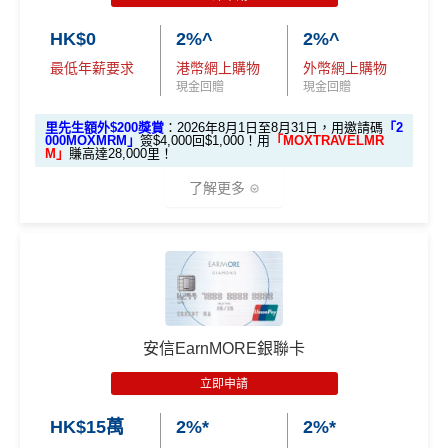
✅
優點
入息要求親民，
學生都申請得！
期間
，新客戶經里先生成功申請賺
額外HK$500簽賬回
HK$0
2%^
2%^
網購及指定商戶、網上娛樂及網上服飾
簽賬可享高達
贈
，獎賞由渣打提供。
網上(海外及本地)簽賬
6%
回贈
，跑贏市面上其他卡👍
永久免年費
8% +FUN Dollars
最低年薪要求
港幣網上購物
外幣網上購物
信用卡基本迎新：全新渣打信用卡客戶批卡後首1個月
日本簽賬亦有
3%回贈
現金回贈
現金回贈
簡化回贈方式，無需登記，無最低簽賬要求，網上簽
其他網購享高達
5% +FUN Dollars
簽賬滿HK$3,500就有
HK$1,000簽賬回贈【渣打加碼
永久免年費
賬4%回贈！指定商戶 8% 回贈！
🔥】
外幣簽賬享高達
4% +FUN Dollars
里先生額外$200獎賞
：2026年8月1日至8月31日，用邀請碼
「2
000MOXMRM」
簽$4,000回$1,000！用
「MOXTRAVELMR
無年薪要求，學生主婦都申請得
夠彈性，以
「獎賞錢」RC
形式存入，可以配合HSBC
申請完填Form
MrMiles.hk/smart-card-form
賺多
88里
M」
賺高達28,000里！
Reward+ App「賞付款」功能抵扣簽賬交易，亦可以
❎
缺點
回贈以WAKU COIN發放，儲夠$1,800/$4,500可享額
賞金#
（由里先生派出🎯38新會員+成功批卡50額外里
了解更多
直接轉換為里數或喺
e-Shop
換禮品／coupon
外獎賞
賞金）
無得換里數
每月結單週期首HK$10,000網上繳費有0.4%回贈，市
加總以上，迎新可賺
HK$1,500現金回贈+88里賞金#！
❎
缺點
面上絕大部份銀行已沒有相關回贈
🎁開戶迎新
積分每年續期月計有效期24個月
#38新會員+成功批卡派出50額外里賞金。每1里賞金 ≈ HK
直接
轉換「獎賞錢」至里數戶口
免手續費
日常簽賬回贈0.4%，唔算太吸引
2026 Mox 里先生獨家優惠懶人包 (邀請碼二
$1，可兌換FPS轉數快回贈！詳情
MrMiles.hk/mmcredit
每月現金回贈上限HK$300，簽賬前需要計一計數先
❎
缺點
揀一)
指定商戶5%簽賬回贈同基本簽賬都增加咗簽賬門檻，但
^「恒生MMPOWER World Mastercard 5% +FUN Dollar
日常簽賬只得0.5%現金回贈
簽得夠HK$15,000的話基本回贈上到1.2%：
安信EarnMORE銀聯卡
s」受有關條款及細則約束，詳情請瀏覽
www.hangseng.c
AEON WAKUWAKU其他優惠
om/content/dam/hase/rwd/personal/cards/pdfs/everyday_
獎賞錢有效期於簽賬後最多2年，最少1年(按簽賬年度
立即申請
每月簽賬滿HK$4,000(一定要簽足先有)：
指定商戶
5%
tnc_cn.pdf
優惠
選項 1：現兜兜賺現金
優惠受條款及細則約束，詳情請瀏覽恒生官網
計算)
現金回贈
+
其他合資格簽賬無上限
0.56%簽賬回贈
選項 2：里數達人必選
選項
回贈
HK$15萬
2%*
2%*
AEON感謝日95折優惠：每月2號及20號及其他指定日
查看更多信用卡詳情及分析...
每月簽夠HK$15,000或以上：
指定商戶
5%現金回贈
+其