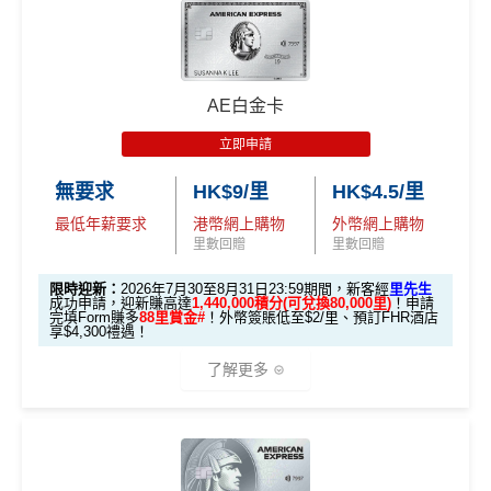
🎁
迎新禮遇
K$5,000/ HK$2,000)；
條件
里數獎賞
96,000 AE
累積本地簽賬滿 HK
🧳 國泰 x Samsonite 20吋限量版行李箱；
本地迎新
積分
優惠期：2026年7月1日至9月30日
$8,000（須以港幣結
30,000里數
🍽️ LUBUDS 3個月會籍及價值HK$1,000現金券；
獎賞
(相當於 5,333
算）
批卡限期：2026年10月31日
不論新舊客，成功申請及交首年年費
(相等於360,0
AE白金卡
里數)
💰 不同里數獎賞，
保證最少帶走2,000里
！
00積分)
立即申請:
MrMiles.hk/citi-pm-apply
立即申請
本地簽賬
「盲盒」推廣期：2026年7月31日至9月20日 抽獎詳情：
48,000 AE
申請完填Form賺多88里賞金*:
MrMiles.hk/citi-pm
30,000里數
無要求
HK$9/里
HK$4.5/里
6X 積分
上述 HK$8,000 本地
www.sc.com/hk/cxluckydrawr3
條款細則：
https://av.sc.c
積分
申請時有 Citigold / Citigold Private Cl
-form
(相等於360,0
簽賬*6X 積分
om/hk/content/docs/hk-cc-cx-luckydraw-r3-tnc.pdf
(第一階段已
最低年薪要求
港幣網上購物
外幣網上購物
ient 戶口
(相當於 2,667
Citi新客發卡後首2個月內累積認可簽賬滿HK$5,000或
00積分)
申請連結：
MrMiles.hk/cathay-card-appl
里數回贈
里數回贈
里數)
登記)
以上（每月最少簽一次）可獲取
HK$1,600現金回贈
y
限時迎新：
2026年7月30至8月31日23:59期間，新客經
里先生
發卡後首2個月內累積認可簽賬滿HK
學生信用卡
：
首3個月內累積認可簽賬滿HK$1,000或
🎯 第三階段：額外迎新簽賬獎賞 (累積簽滿 HK$30,0
成功申請，迎新賺高達
1,440,000積分(可兌換80,000里)
！申請
HK$1,600現
$5,000或以上（每月須包含最少1次
完填Form賺多
88里賞金#
！外幣簽賬低至$2/里、預訂FHR酒店
(全新信用卡客戶*經
里先生
指定連結申請+
輸入推廣碼「H
以上，賺
HK$300現金回贈
00 - 包括 HK$12,000 本地 + HK$10,000 外幣)
金回贈
享$4,300禮遇！
認可簽賬）
KRMRM11000」
免簽賬送多HK$200獎賞+里先生派出38
*38新會員+成功批卡派出50額外里賞金。每1里賞金 ≈ HK
了解更多
新會員里賞金@+11,000里數
❗️
舊客免簽賬加碼送7,000里❗️
282,000 A
累積總簽賬滿 HK$3
$1，可兌換FPS轉數快回贈！詳情
MrMiles.hk/mmcredit
如果用
iPhone/Mac的話會有Adblock
，請你改返啲Settin
額外迎新
Citi Prestige Card 迎新得分及同時所得基本積
E積分
0,000（包括合資格
Citi PremierMiles信用卡迎新條件及
冷河
g再申請：
MrMiles.hk/adblock/
)
分
獎賞
(相當於 15,66
🎁
迎新禮遇 AE白金卡里先生優惠
本地及海外簽賬）
期
7 里數)
申請完填Form賺多HK$200獎賞+新會員38
如果唔怕麻煩其實應該開咗個 Citigold / Citigold Private