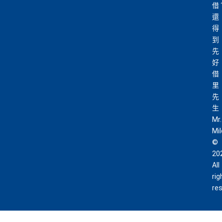
借
賬
HK$60,000再有額外
12萬積分
申請連結
：
MrMil
全球
24
小時提供協助
：透過「運通財」服務於世界各
還
迎
es.hk/ae-charge-apply/
地提取現金、超過2,200間美國運通旅遊辦事處提供之
得
新
專有服務
到
先
批卡特快，5-10個工作天
好
沒有
海外簽賬DCC協議
，海外實地簽賬唔洗怕中咗DC
88
借
C陷阱
里
申請完填Form
MrMiles.hk/ap-form
賺多88里賞
里
賞
金#❗️（由里先生派出🎯38新會員+成功批卡50額
一連串
American Express信用卡消費優惠
先
金
外里賞金）
生
#
Mr.
查看更多信用卡詳情及分析...
Mi
©
以上加總，迎新有
76
0,000 AE積分(相等於42,222里數)+H
20
K$50簽賬回贈
，獎賞由AE直接存入。同埋有
88里賞金#
All
(由里先生派出)， 獎賞將於
簽賬後16星期或以內
存入卡會
rig
員之基本卡的美國運通積分計劃戶口內。
re
新客戶立即申請
：
MrMiles.hk/ae-charge-
application/
現有客戶立即申請
：
MrMiles.hk/ae-charg