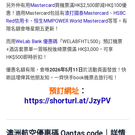
另外仲有用
Mastercard
買機票滿HK$2,500即減HK$100優
惠！適用Mastercard包括有
渣打國泰Mastercard
、
HSBC
Red信用卡
、
恒生MMPOWER World Mastercard
等等。有
限名額會喺星期五更新！
而用
WeLab Bank 優惠碼
「WELABFHTL500」預訂機票
+酒店套票單一簽賬稅後總票價滿 HK$3,000，可享
HK$500即時折扣！
優惠名額有限，會喺
2026年5月11日
於活動頁面發放！快
啲話埋俾其他朋友知，一齊快手book機票去旅行啦！
預訂網址
：
https://shorturl.at/JzyPV
澳洲航空優惠碼 Qantas code｜詳情