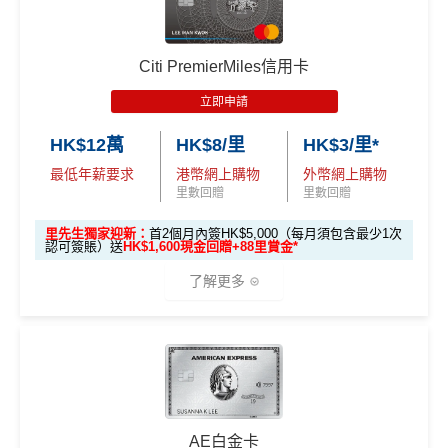
00）
高達60,000迎新里數
外幣神卡免1.95%手續費
：只要揀儲「亞洲萬里通」里
✅免簽賬迎新：
開卡
加碼
送7,000里數！
📍
登記優惠 2：
htt
❎
缺點
數，所有
外幣手續費及CBF
都免！
優惠期：
2026年7月1日至9月30日
ps://shorturl.at/Y
✅申請完填
MrMiles.hk/cathay-card-form
賺多
HK$20
Citi PremierMiles信用卡
介面體驗 (UX)
：App 介面極度流暢，即時顯示回贈，比起
NQXl
0獎賞+新會員38
里賞金
@
❗️【由里先生派出】
立即申請:
MrMiles.hk/citi-apply
無得開附屬卡
立即申請
傳統銀行 App 好用得多。詳情可參考
Mox 活期存款利息
申請完填Form賺多88里賞金*
MrMiles.hk/citi-pre
C. 《超級10周年限定版》盲盒：
攻略
。
🎯 第二階段：本地迎新簽賬獎賞 (累積簽滿 HK$8,00
HK$12萬
HK$8/里
HK$3/里*
stige-form
查看更多信用卡詳情及分析...
0 本地簽賬)
🎁不論全新信用卡客戶*定現有信用卡客戶**推廣期內成功
最低年薪要求
港幣網上購物
外幣網上購物
不論新舊客！如果你申請時持有或成功申請Citigold / C
查看更多信用卡詳情及分析...
申請渣打國泰Mastercard後，即可自動參加盲盒抽獎，並
里數回贈
里數回贈
itigold Private Client 戶口+交首年年費HK$3,800，先賺
【🔥限時
於10月11日或之前獲批卡更保證100%有獎！盲盒獎賞超
60,000里數 (相等於720,000積分)
，換到
雙人日本來回
加碼🔥】
里先生獨家迎新：
首2個月內簽HK$5,000（每月須包含最少1次
豐富，有過萬份獎品、 合共3,000萬里數等你抽：
認可簽賬）送
HK$1,600現金回贈+88里賞金*
經濟艙機票
！
另外，
發卡後首2個月內累積認可簽賬
HK$500 簽
首次簽賬
完成任何金額之首次
滿HK$5,000或以上（每月須包含最少1次認可簽
了解更多
簽賬
✈️ 1,000,000里數大獎 (夠換4張歐洲商務艙 及 4張日本
賬回贈
(8月4日至
賬），可以賺
高達H
K$1,600
現金回贈
！
商務艙來回機票^^)；
8月12日期
間)
🍎 超過HK$200萬Apple Gift Card (面值 HK$10,000/ H
🎁
迎新禮遇
K$5,000/ HK$2,000)；
條件
里數獎賞
96,000 AE
累積本地簽賬滿 HK
🧳 國泰 x Samsonite 20吋限量版行李箱；
本地迎新
積分
優惠期：2026年7月1日至9月30日
$8,000（須以港幣結
30,000里數
🍽️ LUBUDS 3個月會籍及價值HK$1,000現金券；
獎賞
(相當於 5,333
算）
批卡限期：2026年10月31日
不論新舊客，成功申請及交首年年費
(相等於360,0
AE白金卡