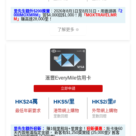
獎賞
里數（由Mox派出）
（由Mox派出）
累積合資格簽賬滿HK$5,800 ：
安信EarnMore 2026新條款
里先生額外$200獎賞
：2026年8月1日至8月31日，用邀請碼
「2
基本迎新賺
$300
「獎賞錢」
000MOXMRM」
簽$4,000回$1,000！用
「MOXTRAVELMR
M」
賺高達28,000里！
↓ Download App 立即申請 ↓
啟動新卡後再成功申請「現金套現」分期計劃，獲批
安信啱啱出咗2026年新條款，有以下幾大重點：
了解更多
金額達港幣20,000元或以上，並選擇12個月或以上還
MrMiles.hk/mox-apply/
2026年加碼2%上限變做每半年咁計，每半年上限為H
款期，享
$200
「獎賞錢」（相等於2,000里）
K$8萬。相對2025年嘅全年上限HK$15萬總數係多
(用
里先生Mox 邀請碼賺額外$200開戶禮品🎁！
）
額外禮品申
加總以上，迎新合共賺
高達$500
「獎賞錢」(相等於5,0
🎁開戶迎新
咗，但係就無得一筆過咁打爆個大額cap。
請表格
→
MrMiles.hk/mox-form
00里數)
EarnMORE卡
八達通自動增值
得返0.4%回贈，但係手
2026 Mox 里先生獨家優惠懶人包 (邀請碼二
✅
Mox 信用卡 4 大優點
不可獲享迎新
：於合資格信用卡批核日起計之過去12個月
動增值八達通(即係用Apple Pay、Google Pay增值落
揀一)
內曾取消任何滙豐個人信用卡基本卡。 迎新條款：
滙豐迎
手機八達通)依然有2%回贈
滙豐EveryMile信用卡
新條款
2% 現金回贈 或 無上限$5: 1「亞洲萬里通」里數回贈
：只
2026年條款highlight咗透過電子錢包繳費得返1%回
立即申請
✅
優點
要於簽賬前成為
Mox+
會員，以Mox信用卡簽賬可享全港所
贈，用
WeChat Pay
交稅或繳費實測得1%，扣返1%手
優惠
選項 1：現兜兜賺現金
選項 2：里數達人必選
有消費 (包括網購、食飯)
2% 無上限回贈
。比很多傳統銀
續費只係打返個和。但係用實測用
AlipayHK
暫時仲食
選項
回贈
HK$24萬
HK$5/里
HK$2/里#
行卡更爽快。係非常之好的
大額簽賬信用卡
，特別係外幣
到2%。如果2026年之後仲有稅/其他費用要交，可以睇
永久免年費
最低年薪要求
港幣網上購物
外幣網上購物
簽賬揀儲里數。
返
信用卡繳費
/
信用卡交稅優惠
里先
里數回贈
里數回贈
簡化回贈方式，無需登記，無最低簽賬要求，網上簽
超市神卡 3%
：在全港超市 (惠康、百佳、一田、HKTVmal
生邀
安信EarnMore銀聯卡嘅外幣交易繼續會收
1%CBF手續
M
賬4%回贈！指定商戶 8% 回贈！
里先生額外迎新：
賺1個里程段+里賞金！
迎新優惠：
批卡後60
2
O
l 等) 簽賬，無條件享
3% 現金回贈
。
請碼
費
天內簽賬滿指定金額， 新客有$1,250獎賞錢 (25,000里)/ 舊客
夠彈性，以
「獎賞錢」RC
形式存入，可以配合HSBC
0
X