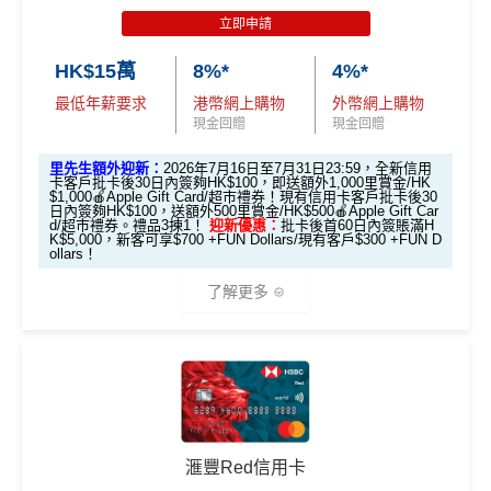
達HK$1,038
立即申請
HK$15萬
8%*
4%*
迎新資格：
過去12個月內未曾持有任何有效之 AEON
最低年薪要求
港幣網上購物
外幣網上購物
信用卡（包括尚未確認之信用卡）
現金回贈
現金回贈
優惠期：2026年7月10日至7月31日
里先生額外迎新：
2026年7月16日至7月31日23:59，全新信用
1. 經「AEON HK」手機App成功申請可享
卡客戶批卡後30日內簽夠HK$100，即送額外1,000里賞金/HK
$1,000🍎Apple Gift Card/超市禮券！現有信用卡客戶批卡後30
HK$200 回贈
日內簽夠HK$100，送額外500里賞金/HK$500🍎Apple Gift Car
d/超市禮券。禮品3揀1！
迎新優惠：
批卡後首60日內簽賬滿H
K$5,000，新客可享$700 +FUN Dollars/現有客戶$300 +FUN D
ollars！
優惠期：2026年7月10日至7月31日
經「AEON HK」手機App申請信用卡，並輸入
了解更多
推薦碼
「MILEWAKU」
，
成功申請及批核後，簽賬期內簽一
次可享
HK$200回贈
+
138里賞金
(包括額外迎新100里
（由2023年7月22日開始，恒生MMPOWER World Mast
賞金 + 新會員註冊38里賞金)
ercard可以
用+Fun Dollars找卡數
！）
迎新表格：
MrMiles.hk/aeon-wakuwaku-form/
🎁
迎新禮遇
2. 指定類別簽賬可享高達HK$200回贈
限時加碼迎新：
滙豐Red信用卡