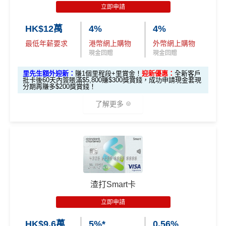
合資格客戶於發卡後首60天內於以下四大類別簽賬，
立即申請
推廣期：2026年7月16日至7月31日23:59
每個類別可享HK$50回贈
，最高達
HK$200
回贈
經里先生申請恒生MMPOWER World Mastercard
HK$12萬
4%
4%
指定類別包括：
全新信用卡客戶*批卡後30日內簽夠HK$100，
最低年薪要求
港幣網上購物
外幣網上購物
「八達通自動增值」服務
送額外1,000里賞金/HK$1,000🍎Apple Gift Car
現金回贈
現金回贈
透過Rentsmart、Reap 或Keychain Pay平台繳
d/超市禮券 (3揀1)
里先生額外迎新：
賺1個里程段+里賞金！
迎新優惠：
全新客戶
交租金
現有信用卡客戶批卡後30日內簽夠HK$100，送
批卡後60天內簽賬滿$5,800賺$300獎賞錢，成功申請現金套現
分期再賺多$200獎賞錢！
於商戶設定每月自動轉賬，並完成一次自動轉
額外500里賞金/HK$500🍎Apple Gift Card/超
賬交易
了解更多
市禮券(3揀1)
於App Store或Google Play作任何單一簽賬消費
立即申請！
→
MrMiles.hk/mpower-apply
📝迎新表格：
MrMiles.hk/mpower-form
🎁
迎新禮遇
3. Apple Pay及Google Pay簽賬享高達1
0%回贈，高達HK$500回贈
申請後記得盡快填form先有額外獎賞㗎！
滙豐 Red Card申請網址
：
MrMiles.hk/hsbc-red-apply
*每1
里賞金
≈ HK$1，可兌換FPS轉數快回贈！
***2026年
合資格客戶於發卡後首60天內憑卡簽賬消費或成功辦
里先生加碼：
申請完填Form
MrMiles.hk/hsbc-red-for
渣打Smart卡
4月17日或之前申請，填表呢邊
：
https://forms.gle/rPueeq
理信用卡免息分期計劃滿HK$8,000或以上，當中透過
m
賺1個里程段+
里賞金
❗️（由里先生派出🎯38新會員額
aPvoCRjPBh9
基本迎新：
Apple Pay及Google Pay
簽賬
可享
高達10%回贈
，最高
立即申請
外里賞金#）
達
HK$500
回贈！
推廣期：2026年1月1日至12月31日
HK$9.6萬
5%*
0.56%
#每1里賞金 ≈ HK$1，可兌換FPS轉數快回贈！詳情
MrMil