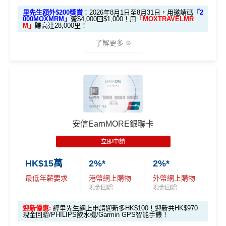
永久免年費
賬4%回贈！指定商戶 8% 回贈！
🔥】
外幣簽賬享高達
4% +FUN Dollars
里先生額外$200獎賞
：2026年8月1日至8月31日，用邀請碼
「2
000MOXMRM」
簽$4,000回$1,000！用
「MOXTRAVELMR
無年薪要求，學生主婦都申請得
夠彈性，以
「獎賞錢」RC
形式存入，可以配合HSBC
申請完填Form
MrMiles.hk/smart-card-form
賺多
88里
M」
賺高達28,000里！
Reward+ App「賞付款」功能抵扣簽賬交易，亦可以
❎
缺點
回贈以WAKU COIN發放，儲夠$1,800/$4,500可享額
賞金#
（由里先生派出🎯38新會員+成功批卡50額外里
了解更多
直接轉換為里數或喺
e-Shop
換禮品／coupon
外獎賞
賞金）
無得換里數
每月結單週期首HK$10,000網上繳費有0.4%回贈，市
加總以上，迎新可賺
HK$1,500現金回贈+88里賞金#！
❎
缺點
面上絕大部份銀行已沒有相關回贈
🎁開戶迎新
積分每年續期月計有效期24個月
#38新會員+成功批卡派出50額外里賞金。每1里賞金 ≈ HK
直接
轉換「獎賞錢」至里數戶口
免手續費
日常簽賬回贈0.4%，唔算太吸引
2026 Mox 里先生獨家優惠懶人包 (邀請碼二
$1，可兌換FPS轉數快回贈！詳情
MrMiles.hk/mmcredit
每月現金回贈上限HK$300，簽賬前需要計一計數先
❎
缺點
揀一)
指定商戶5%簽賬回贈同基本簽賬都增加咗簽賬門檻，但
^「恒生MMPOWER World Mastercard 5% +FUN Dollar
日常簽賬只得0.5%現金回贈
簽得夠HK$15,000的話基本回贈上到1.2%：
安信EarnMORE銀聯卡
s」受有關條款及細則約束，詳情請瀏覽
www.hangseng.c
AEON WAKUWAKU其他優惠
om/content/dam/hase/rwd/personal/cards/pdfs/everyday_
獎賞錢有效期於簽賬後最多2年，最少1年(按簽賬年度
立即申請
每月簽賬滿HK$4,000(一定要簽足先有)：
指定商戶
5%
tnc_cn.pdf
優惠
選項 1：現兜兜賺現金
優惠受條款及細則約束，詳情請瀏覽恒生官網
計算)
現金回贈
+
其他合資格簽賬無上限
0.56%簽賬回贈
選項 2：里數達人必選
選項
回贈
HK$15萬
2%*
2%*
AEON感謝日95折優惠：每月2號及20號及其他指定日
查看更多信用卡詳情及分析...
每月簽夠HK$15,000或以上：
指定商戶
5%現金回贈
+其
子於AEON簽賬購物可享
95折
優惠
最低年薪要求
港幣網上購物
外幣網上購物
查看更多信用卡詳情及分析...
他合資格簽賬無上限
1.2%簽賬回贈
里先
現金回贈
現金回贈
於AEON購物可享「AEON 會員價」優惠
生邀
M
❎優點
迎新優惠:
經里先生網上申請迎新多HK$100！迎新共HK$970
憑AEON CARD WAKUWAKU 簽賬可享
2
免息分期
O
請碼
現金回贈/PHILIPS飲水機/Garmin GPS智能手錶！
0
X
（2