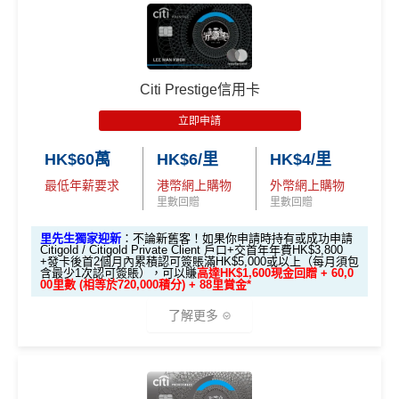
送額外 HK$1,000現金
🎁迎新禮遇
獎賞
里數（由Mox派出）
0里）
0里）
0里）
簽HK$5,000：賺高達10,000里數(HK$0.5=1里)
（由Mox派出）
簽HK$40,000：賺高達20,000里數(HK$2=1里)
*持卡人需於發卡後60日內完成累積簽賬滿
HK$8,000
要
↓ Download App 立即申請 ↓
簽HK$110,000：
賺高達40,000里數
(HK$2.75=1
條件 (於首3個月內
Citi Prestige信用卡
求。
不可獲享迎新
：於合資格信用卡批核日起計之過去1
迎新項目
回贈 / 獎賞
里)
做)
MrMiles.hk/mox-apply/
2個月內曾取消任何滙豐個人信用卡基本卡。 迎新條款：
立即申請
滙豐迎新條款
基本里數同埋近新里數存入時間有啲唔同，詳情睇返
渣打
🎯 第一階段：開卡必做 (登記特別優惠)
(用
里先生Mox 邀請碼賺額外$200開戶禮品🎁！
）
額外禮品申
✅
優點
Asia Miles迎新
攻略。
HK$60萬
HK$6/里
HK$4/里
請表格
→
MrMiles.hk/mox-form
最低年薪要求
港幣網上購物
外幣網上購物
1️⃣ 啟動「本地簽賬 6
額外里數將會於信用卡獲發出後5個月內加入指定的國
里數回贈
里數回贈
✅
Mox 信用卡 4 大優點
首年免年費
X 積分」優惠（每季
泰會員賬戶內。
上限 HK$15,000）
係Agoda book酒店同國泰買機票有優惠
里先生獨家迎新
：不論新舊客！如果你申請時持有或成功申請
國泰新會員登記：
MrMiles.hk/new-am
（做咗會員先申
Citigold / Citigold Private Client 戶口+交首年年費HK$3,800
2% 現金回贈 或 無上限$5: 1「亞洲萬里通」里數回贈
：只
+發卡後首2個月內累積認可簽賬滿HK$5,000或以上（每月須包
📍
登記優惠 1：
htt
增加至19種飛行常客計劃或酒店獎勵計劃，拎嚟兌換
請到渣打國泰卡）
含最少1次認可簽賬），可以賺
高達HK$1,600現金回贈 + 60,0
要於簽賬前成為
Mox+
會員，以Mox信用卡簽賬可享全港所
ps://shorturl.at/K
里數或者酒店staycation都得！
00里數 (相等於720,000積分) + 88里賞金*
B. 渣打信用卡
現有
客戶：
有消費 (包括網購、食飯)
2% 無上限回贈
。比很多傳統銀
hrl8
八達通增值及eBanking繳費都有回贈
(為下階段疊
了解更多
行卡更爽快。係非常之好的
大額簽賬信用卡
，特別係外幣
登記特別
加倍數積分
2️⃣ 啟動「
外幣簽賬 1
HSBC信用卡優惠
夠多夠密
簽賬揀儲里數。
推廣
渣打信用卡現有客戶**一定要
經里先生指定連結+輸入
作準備)
0.75X 積分
」優惠
滙豐EveryMile信用卡仲送埋每年
HSBC免費旅遊保險
超市神卡 3%
：在全港超市 (惠康、百佳、一田、HKTVmal
🎁
迎新禮遇
里先生推廣碼「HKRMRM11000」
申請渣打國泰Mast
（每季上限 HK$10,0
l 等) 簽賬，無條件享
3% 現金回贈
。
ercard：
MrMiles.hk/cathay-card-apply
免費機場貴賓室
+
機場酒吧Intervals
俾你玩