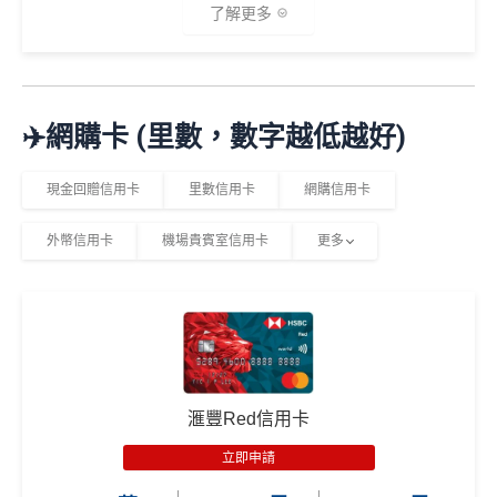
0
T
了解更多
SC PAY
先轉數後找數：經 FPS轉數俾親友或繳交日常
026
查看更多信用卡詳情及分析...
0
R
使費，每曆月首HK$40,000手續費全免再延長到2026
年8
邀請
邀請
M
A
複
複
製
製
O
V
年7月31日，兼享長達56日免息期
月1
碼：
碼：
*
2%有每半年上限HK$8萬
，記得唔係無上限架！
X
E
日至
而3個月免息分期繼續無次數限制，做幾多次HK$500
M
L
🎁
迎新禮遇
8月
✈️網購卡 (里數，數字越低越好)
R
M
以上旅行及其他零售簽賬都可以，只要喺SC Mobile A
31
M
R
pp或者online banking選3個月分期就可以即時分期呀！
M
優惠期：即日起至2026年6月30日
日期
現金回贈信用卡
里數信用卡
網購信用卡
指定商戶簽賬高達
5%
簽賬回贈(回贈上限HK$3,000，
間）
經網上申請先賺
HK$100現金回贈
簽HK$60,000先到頂)
外幣信用卡
機場貴賓室信用卡
更多
完成簽賬要求再賺以下其中一項迎新：
不設外幣交易費、現金透支服務費
想儲「亞洲萬里通」
適合
鍾意直接賺 Cash / 最
里數換免費機票去旅
年薪要求只需HK$96,000，學生、主婦都申請得！
對象
近有大額簽賬
行嘅朋友
迎新簽賬要求
迎新優惠
❎缺點
1. M
PHILIPS RO 純淨飲水機 (A
ox
簽HK$4,000回額外
HK
簽HK$10,000賺17,000
5%指定商戶簽賬
上限為全年HK$60,000
，
回贈上限HK
DD6901)
發卡後頭90日內
滙豐Red信用卡
迎新
$1,000
現金
「亞洲萬里通」里數
$3,000，
隨後可享0.56%
。
簽滿HK$8,800
獎賞
Garmin Forerunner 165 GPS
立即申請
除咗指定商戶簽賬，其他簽賬只得0.56%簽賬回贈
智能手錶