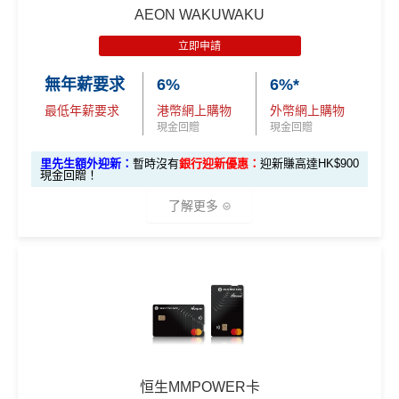
AEON WAKUWAKU
立即申請
無年薪要求
6%
6%*
最低年薪要求
港幣網上購物
外幣網上購物
現金回贈
現金回贈
里先生額外迎新：
暫時沒有
銀行迎新優惠：
迎新賺高達HK$900
現金回贈！
了解更多
AEON WAKUWAKU主打網購6%回贈🤩，算係市面上網
購卡回贈率最有競爭力嘅卡之一。呢張卡喺日本簽賬仲有
3%回贈🇯🇵！對鐘意去日本旅行嘅你嚟講，絕對係慳錢
好幫手！詳情睇返：
AEON WAKUWAKU信用卡
🎁
迎新禮遇
AEON CARD WAKUWAKU迎新合共享高
恒生MMPOWER卡