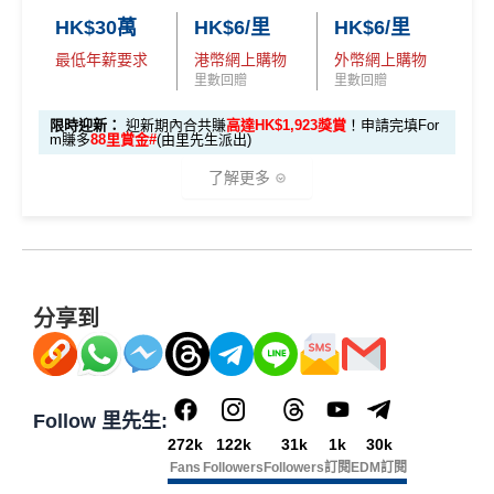
里數)
用PayMe/Alipay等電子錢包增值都計迎新，不過要留
簽賬)
✅
優點
或取消
任何由美國運通香港批核的信用卡或簽賬卡之基本
HK$30萬
HK$6/里
HK$6/里
意手續費
可以拎咗Citibank其他信用卡先再拎呢張Citi Prestige，
卡會員。
最低年薪要求
港幣網上購物
外幣網上購物
外幣簽賬 1
額外外幣簽賬 HK$1
因為拎咗其他卡可以食咗迎新先，之後先俾年費出呢
107,500 A
里數回贈
里數回贈
✅
優點
首年免年費
0.75X
0,000*10.75X 積分
張卡(如果先拎Citi Prestige再拎Citi PM，咁Citi PM會
(第
E積分
A
簽賬都可以儲會籍！合資格簽賬滿HK$500,000可賺高
無迎新)
一階段已登
(食盡每季HK$10,000上
(相當於 5,972
限時迎新：
迎新期內合共賺
高達HK$1,923獎賞
！申請完填For
m賺多
88里賞金#
(由里先生派出)
E
達100馬可孛羅會會籍積分 (以簽賬賺取，以前只能夠
里數)
記)
限)
一年可以免費用12次香港Plaza Premium Lounge (用
*38新會員+成功批卡派出50額外里賞金。每1里賞金 ≈ HK
白
用飛行嚟賺取)
嚟俾人入都得，之後可以用PayMe/AlipayHK增值當中
了解更多
$1，可兌換FPS轉數快回贈！詳情
MrMiles.hk/mmcredit
金
⭐️ 手機八達通增值獎賞 + 里先生額外賞 ⭐️
HK$2,000→
PayMe攻略
) 或→
其他可入之貴賓室清單
食肆、酒店及海外簽賬HK$4 = 1里！勁抵無上限賺里
✅
優點
卡
各迎新優惠詳情
數食飯卡！
當月月結單簽賬(包括本地海外全包)滿HK$20,000，所
🎁
迎新禮遇
迎
用基本卡或附屬卡為
有海外簽帳(包括海外網上)都變HK$3 = 1 里(
電子銀包
國泰、香港快運合資格簽賬HK$3＝1里
新
手機八達通 (iPhone /
預訂任何酒店預訂4晚免1晚*
都加埋落去睇夠唔夠HK$20,000
)
HK$50 簽
八達通增
AE白金信用卡迎新(只適用於2026年8月1日至8月31日23:
換里數免手續費
項
Apple Watch / Andro
分享到
每年肯俾年費可拎返240,000積分
值回贈
賬回贈
59前申請)：
包全家免費旅遊保險(需要用Citi PM找付機票費用，換
目
id) 單次增值滿 HK$6
每月簽賬積分自動兌換去AM戶口，免除
信用卡積分換
機票俾稅都得)，個旅遊保障包括埋遺失行李，旅程延
PayMe
/
支付寶HK
/
Wechat Pay
都有無上限$6=1里
00
里數
啱晒唔想煩嘅里友
首3個月內成功簽賬一次: 享
HK$300簽賬回贈
誤等，部份高危活動都無列入不受保如40米深以內潛
H
平日簽賬無上限$6=1里
一樣食到渣打信用卡優惠及Mastercard優惠
首3個月內成功簽賬滿HK$10,000: 享
HK$700簽賬回贈
水、滑雪、跳傘
申請完填 Form
MrMi
K
Follow 里先生:
年資獎賞高達30%
基本卡批核後首3個月內每HK$1=5美國運通積分，可
港元支付海外商戶(如Apple Music)無1% CBF手續費
里先生額
les.hk/exp-form
88 里賞金#
$5
(含
❎
缺點
272k
122k
31k
1k
30k
首3個月內
用基本卡或附屬卡為手機八達通包括
有送Priority Pass可以無限次入
機場Lounge
賺取
高達240,000積分
，（以
Amex Travel換機票酒店
(但無積分)
外賞
0
38 新會員 + 成功批卡 5
Fans
Followers
Followers
訂閱
EDM訂閱
(由里先生派出)
iPhone、Apple Watch或Android手機，單次增
(ATO)
或以Pay with points max每260＝$1^可換HK$9
免費旅遊保險，另外仲有購物保障及網絡購物綜合保
簽