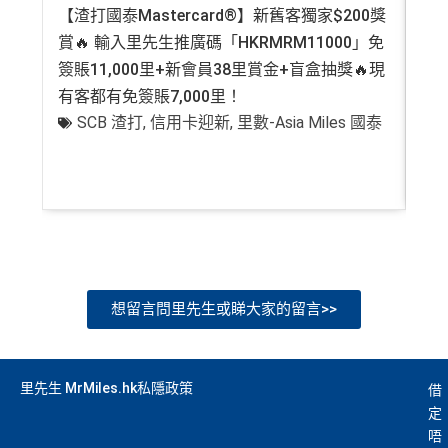
迎
年費要$2,200，即使有
AE白金卡
都不能免年費
【渣打國泰Mastercard®】新舊客獨家$200獎
AE
查看更多信用卡詳情及分析...
飛行里數（
行政費亦將全免
）：Asia Miles, Avios、E
新
賞🔥 輸入里先生推廣碼「HKRMRM11000」免
登記
mirates、Finnair及KrisFlyer等里數計劃都有份：18,00
海外簽賬手續費小貴，有2%收費(其他卡做緊1至1.9
項
0運通積分= 1,000里→
AE積分兌換里數
簽賬11,000里+新會員38里賞金+盲盒抽獎🔥現
萬高
5%)
目
有客都有免簽賬7,000里！
有
全年積分獎賞
：靈活運用美國運通積分兌換現金券／P
轉換成飛行里數手續費每次$400
SCB 渣打
,
信用卡迎新
,
里數-Asia Miles 國泰
+
ay with Points / 憑分繳費、Travel with Points憑分預訂
H
行程（2024年9月30日前：150AE 積分兌換至HK
K
查看更多信用卡詳情及分析...
$1）、酒店積分（
Marriott Bonvoy積分
或是
Hilton Hon
$5
首3個月內
用基本卡或附屬卡為手機八達通包括
ors積分
）、生活家品等
0
iPhone、Apple Watch或Android手機，單次增
簽
（
主卡及附屬卡
）
可以憑卡進入香港機場
Plaza Premi
值淨HK$600
賬
um Lounge
貴賓候機室，每曆年上限合共
8次
。了解更
回
多：
AE Explorer lounge 貴賓室
贈
全年電影優惠
：專享香港百老匯院線4DX、3D、2D及
想留言問里先生或睇大家的留言>>
IMAX 電影正價戲票9折優惠
76
免費旅遊保障
：旅遊意外保障金額高達HK$350萬（需
萬
以AE Explorer卡訂機票）
里先生 MrMiles.hk私隱政策
借
積
首6個月內
累積簽賬滿HK$6萬有
32萬積分
於
第
定
分
15至17個月
期間，進行一次任何金額的合資格
網上購物安全保證
：以
AE Explorer卡簽賬可享退貨保
唔
簽
簽賬再有額外
32萬積分
本地簽賬2X積分，簽賬
證、 45日購物保障、延長保養服務及價格保障