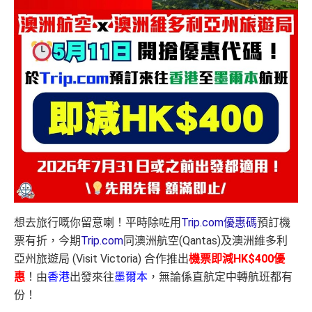
想去旅行嘅你留意喇！平時除咗用
Trip.com優惠碼
預訂機
票有折，今期
Trip.com
同澳洲航空(Qantas)及澳洲維多利
亞州旅遊局 (Visit Victoria) 合作推出
機票即減HK$400優
惠
！由
香港
出發來往
墨爾本
，無論係直航定中轉航班都有
份！