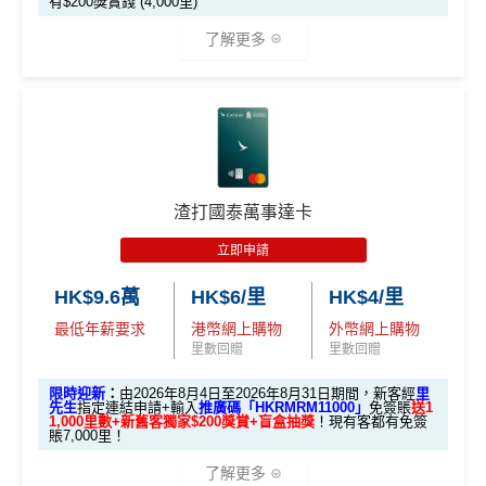
有$200獎賞錢 (4,000里)
（2
外幣神卡免1.95%手續費
：只要揀儲「亞洲萬里通」里
Reward+ App「賞付款」功能抵扣簽賬交易，亦可以
0
T
EarnMORE加碼2%現金回贈條款：
按此
026
0
R
了解更多
數，所有
外幣手續費及CBF
都免！
直接轉換為里數或喺
e-Shop
換禮品／coupon
✅
優點
年8
邀請
邀請
M
A
複
複
介面體驗 (UX)
：App 介面極度流暢，即時顯示回贈，比起
每月結單週期首HK$10,000網上繳費有0.4%回贈，市
製
製
O
V
月1
碼：
碼：
傳統銀行 App 好用得多。詳情可參考
Mox 活期存款利息
X
E
面上絕大部份銀行已沒有相關回贈
日至
*本地交通出行簽賬、本地咖啡店及輕便美食簽賬及網上
本地港幣簽賬
統一
現金回贈2%
M
L
攻略
。
8月
娛樂平台簽賬高達2.5%回贈，詳情睇返
HSBC EveryMile
直接
轉換「獎賞錢」至里數戶口
免手續費
R
M
綁定電子錢包繳費都有回贈！2%
31
M
R
信用卡
分析
❎
缺點
查看更多信用卡詳情及分析...
M
八達通自動增值都有回贈！0.4%
日期
🎁
迎新禮遇
渣打國泰萬事達卡
間）
唔洗煩，所有本地簽賬統一2%啱晒唔儲里數又唔追優
滙豐EveryMile信用卡迎新
惠嘅朋友
獎賞錢有效期於簽賬後最多2年，最少1年(按簽賬年度
立即申請
想儲「亞洲萬里通」
計算)
滙豐 EveryMile信用卡申請網址
：
MrMiles.hk/hsbc-mile-a
海外簽賬都有回贈2%
適合
鍾意直接賺 Cash / 最
里數換免費機票去旅
HK$9.6萬
HK$6/里
HK$4/里
pply
對象
近有大額簽賬
門檻低，學生卡都做到2%回贈！
行嘅朋友
最低年薪要求
港幣網上購物
外幣網上購物
查看更多信用卡詳情及分析...
里先生加碼：
申請完填Form
MrMiles.hk/hsbc-em-for
里數回贈
里數回贈
❎
缺點
1. M
m
賺1個里程段+
里賞金
❗️（由里先生派出🎯38新會員額
限時迎新
：
由2026年8月4日至2026年8月31日期間，新客經
里
ox
簽HK$4,000回額外
HK
簽HK$10,000賺17,000
外里賞金#）
先生
指定連結申請+輸入
推廣碼「HKRMRM11000」
免簽賬
送1
1,000里數+新舊客獨家$200獎賞+盲盒抽獎
！現有客都有免簽
加碼至2%有每半年上限HK$8萬
，夠數可停，轉玩返
迎新
$1,000
現金
「亞洲萬里通」里數
賬7,000里！
#每1里賞金 ≈ HK$1，可兌換FPS轉數快回贈！詳情
MrMil
渣打Simply Cash
獎賞
es.hk/mmcredit
了解更多
收1% CBF手續費