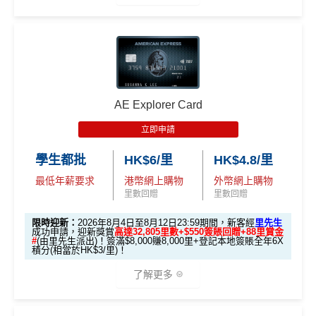
2.
電子錢包直接增值無得玩
里先
現有客
🎁迎新禮遇
E-banking同自動轉賬都無回贈
全新客
全新客
生額
滙豐EveryMile卡
戶簽
戶簽$2.
戶簽$8,
外獎
無得儲里數
A. 渣打信用卡
全新
客戶迎新
迎新優惠
$8,000
5萬*
000*
賞
*
（要
查看更多信用卡詳情及分析...
AE Explorer Card
優惠期：2026年8月4日至2026年8月31日
填表
簽夠HK$4,000賺額外
簽夠HK$10,000賺額外
HSBC EveryMile
$1,250
$800 R
$200 R
→
M
HK$200禮品
HK$200禮品
立即申請
✅經里先生指定連結+輸入里先生推廣碼「HKRMRM1
卡基本迎新
RC
C
C
rMil
1000」
申請渣打國泰Mastercard：
MrMiles.hk/cathay-
學生都批
HK$6/里
HK$4.8/里
es.h
card-apply
，成功批卡後，新客免簽賬先送
11,000里數
「現金套現」 分
k/m
最低年薪要求
港幣網上購物
外幣網上購物
❗️
期計劃優惠 （≥H
$200 R
$200 R
里數回贈
里數回贈
ox-f
不適用
K$20,000，12個
C
C
or
HKRMRM11000
里先生推廣碼：
複製
限時迎新：
2026年8月4日至8月12日23:59期間，新客經
里先生
月或以上還款期）
m
）
成功申請，迎新獎賞
高達32,805里數+$550簽賬回贈+88里賞金
#
(由里先生派出)！簽滿$8,000賺8,000里+登記本地簽賬全年6X
積分(相當於HK$3/里)！
✅申請完填
MrMiles.hk/cathay-card-form
賺多
HK$20
高達$1,
高達$1,
高達$2
開戶首7日內存入HK
0獎賞+新會員38
里賞金
@
❗️【由里先生派出】
3.
首7日內存入HK$100,0
了解更多
450 RC
000 RC
00 RC
$100,000 (放60日) 及
額外
00 (放60日)，送額外1
✅成功批卡後首兩個月內，簽滿指定金額可以賺以下
合共所得
（相等
（相等
（相等
成功獲批信用卡，再
存款
1,000 「亞洲萬里通」
迎新里數：
於29,00
於20,00
於4,00