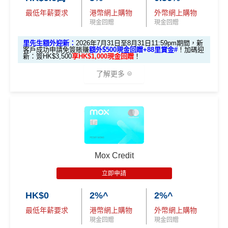
以上加埋，迎新期內合共可享高達
HK$1,038
。
迎新優惠：批卡後60日內累積簽賬滿HK$5,000，新客
es.hk/mmcredit
全新信用卡客戶基本迎新
：
最低年薪要求
港幣網上購物
外幣網上購物
立即下載「AEON HK」手機App並輸入：
戶即可享
$700
+FUN Dollars
！
現金回贈
現金回贈
MrMiles.hk/aeon-apply
累積合資格簽賬滿HK$5,800 ：
迎舊優惠：現有恒生卡客戶都有
$300 +FUN Dollars
！
里先生額外迎新：
2026年7月31日至8月31日11:59pm期間，新
基本迎新賺
$300
「獎賞錢」
全日制大學/大專學生於批卡後首60日內累積簽賬滿HK
客戶成功申請免簽賬賺
額外$500現金回贈+88里賞金#
！
加碼迎
新：簽HK$3,500
享HK$1,000現金回贈
！
$2,000都有迎新優惠！
啟動新卡後再成功申請「現金套現」分期計劃，獲批
MILEWAKU
里先生推薦碼：
複製
了解更多
金額達港幣20,000元或以上，並選擇12個月或以上還
海外外幣簽賬可享高達
6% +FUN Dollars回贈
、網上零
款期，享
$200
「獎賞錢」（相等於2,000里）
售簽賬可享高達
5% +FUN Dollars回贈
、自選簽賬類別
📝
填Form賺額外138里賞金#/Apple Gift C
簽賬可享高達
1% +FUN Dollars回贈
，每月額外回贈上
加總以上，迎新合共賺
高達$500
「獎賞錢」(相等於5,0
🎁迎新禮遇
ard/超市禮券
：
MrMiles.hk/aeon-wakuwa
限$500 +FUN Dollars！^
00里數)
ku-form/
渣打Smart 卡迎新｜賺高達
HK$1,500
獎賞
✅
優點
#每1里賞金 ≈ HK$1，可兌換FPS轉數快回贈！詳情：
Mr
不可獲享迎新
：於合資格信用卡批核日起計之過去12個月
+88里賞金#
Miles.hk/mmcredit/
內曾取消任何滙豐個人信用卡基本卡。 迎新條款：
滙豐迎
Mox Credit
新條款
永久免年費
✅
優點
里先生額外迎新：
2026年7月31日至8月31日11:59pm
✅
優點
立即申請
入息要求親民，
學生都申請得！
期間
，新客戶經里先生成功申請賺
額外HK$500簽賬回
HK$0
2%^
2%^
網購及指定商戶、網上娛樂及網上服飾
簽賬可享高達
贈
，獎賞由渣打提供。
網上(海外及本地)簽賬
6%
回贈
，跑贏市面上其他卡👍
永久免年費
8% +FUN Dollars
最低年薪要求
港幣網上購物
外幣網上購物
信用卡基本迎新：全新渣打信用卡客戶批卡後首1個月
日本簽賬亦有
3%回贈
現金回贈
現金回贈
簡化回贈方式，無需登記，無最低簽賬要求，網上簽
其他網購享高達
5% +FUN Dollars
簽賬滿HK$3,500就有
HK$1,000簽賬回贈【渣打加碼