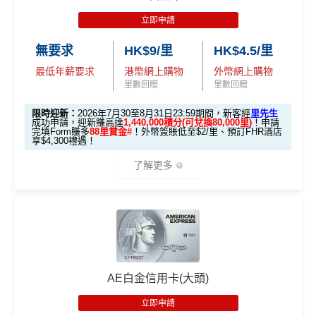
里數)
💰 不同里數獎賞，
保證最少帶走2,000里
！
00積分)
立即申請:
MrMiles.hk/citi-pm-apply
立即申請
本地簽賬
「盲盒」推廣期：2026年7月31日至9月20日 抽獎詳情：
48,000 AE
申請完填Form賺多88里賞金*:
MrMiles.hk/citi-pm
30,000里數
無要求
HK$9/里
HK$4.5/里
6X 積分
上述 HK$8,000 本地
www.sc.com/hk/cxluckydrawr3
條款細則：
https://av.sc.c
積分
申請時有 Citigold / Citigold Private Cl
-form
(相等於360,0
簽賬*6X 積分
om/hk/content/docs/hk-cc-cx-luckydraw-r3-tnc.pdf
(第一階段已
最低年薪要求
港幣網上購物
外幣網上購物
ient 戶口
(相當於 2,667
Citi新客發卡後首2個月內累積認可簽賬滿HK$5,000或
00積分)
申請連結：
MrMiles.hk/cathay-card-appl
里數回贈
里數回贈
里數)
登記)
以上（每月最少簽一次）可獲取
HK$1,600現金回贈
y
限時迎新：
2026年7月30至8月31日23:59期間，新客經
里先生
發卡後首2個月內累積認可簽賬滿HK
學生信用卡
：
首3個月內累積認可簽賬滿HK$1,000或
🎯 第三階段：額外迎新簽賬獎賞 (累積簽滿 HK$30,0
成功申請，迎新賺高達
1,440,000積分(可兌換80,000里)
！申請
HK$1,600現
$5,000或以上（每月須包含最少1次
完填Form賺多
88里賞金#
！外幣簽賬低至$2/里、預訂FHR酒店
(全新信用卡客戶*經
里先生
指定連結申請+
輸入推廣碼「H
以上，賺
HK$300現金回贈
00 - 包括 HK$12,000 本地 + HK$10,000 外幣)
金回贈
享$4,300禮遇！
認可簽賬）
KRMRM11000」
免簽賬送多HK$200獎賞+里先生派出38
*38新會員+成功批卡派出50額外里賞金。每1里賞金 ≈ HK
了解更多
新會員里賞金@+11,000里數
❗️
舊客免簽賬加碼送7,000里❗️
282,000 A
累積總簽賬滿 HK$3
$1，可兌換FPS轉數快回贈！詳情
MrMiles.hk/mmcredit
如果用
iPhone/Mac的話會有Adblock
，請你改返啲Settin
額外迎新
Citi Prestige Card 迎新得分及同時所得基本積
E積分
0,000（包括合資格
Citi PremierMiles信用卡迎新條件及
冷河
g再申請：
MrMiles.hk/adblock/
)
分
獎賞
(相當於 15,66
🎁
迎新禮遇 AE白金卡里先生優惠
本地及海外簽賬）
期
7 里數)
申請完填Form賺多HK$200獎賞+新會員38
如果唔怕麻煩其實應該開咗個 Citigold / Citigold Private
獎賞於完成簽賬條件後5個曆月內自動存入至認可信用
優惠期：
2026年7月30日至8月31日23:59期間
，年費HK
里賞金@：
MrMiles.hk/cathay-card-for
Client 戶口先申請Citi Prestige，比冇戶口嘅人
賺多一
本地簽賬
卡戶口
$9,500，無得傾必需俾，留意
新客
及
現有
AE信用卡
之客戶
• 首 HK$7,000 享 6X
m
57,000 AE
倍迎新
：
30,000
里數
(相等於360,000
積分
) > 60,000
里
6X + 基本
AE白金信用卡(大頭)
迎新有唔同
全新美國運通基本卡會員*
：迎新高達
1,440,0
積分
(食盡每季HK$15,00
Citi新客 ＝ 過去12個月內沒有取消或持有過任何Citiba
積分
數
(相等於720,000
積分
)
3X
( HK$1
@每1里賞金 ≈ HK$1，可兌換FPS轉數快回贈！詳情
Mr
00 AE積分
(可換80,000里) +88里賞金#(由里先生派出)
迎
• 餘下 HK$5,0
0上限)
nk信用卡
(相當於 3,166
立即申請
2,000 本地
Miles.hk/mmcredit
迎新
條件及
冷河期
新資格：
現時或於申請日期起計過去 12 個月內
未曾持有
00 享基本 3X 積分