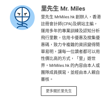
0 額外里賞金)
可以玩到Avios！
值淨HK$600
網上ebanking繳費無積分
23，換酒店分/里數或禮品價值會更高！）如果有大額
賬
里先生 Mr. Miles
港元支付海外商戶(如Expedia)無1%
CBF手續費
但都
Avios有
Household account
可以全家一齊儲共用里數
簽賬如醫院或保險，用呢個offer都抵！
回
590,500
無積分
里先生 MrMiles.hk 創辦人，香港
查看更多信用卡詳情及分析...
可以玩到酒店積分計劃！
贈
申請完填Form
MrMiles.hk/pc-form
賺
多
88里賞金#
AE積分
(可
可以玩到酒店積分計劃！
完成所有條件 (總簽賬
註冊會計師(CPA)及網站主編，
Citibank積分
無限期
❗️
（由里先生派出🎯38新會員+成功批卡50額外里賞
兌換 32,805
💰迎新總
HK$30,000：包括
Citibank積分
無限期
14
運用多年的專業訓練及認知分析
金）
里數)
訂酒店有得用Citi獨家code：
Expedia 酒店折扣代碼
//
A
計
HK$20,000 本地 +
4
兌換里數酒店積分免手續費
飛行里數，信用卡優惠及搜集優
goda 酒店折扣代碼
加總以上，迎新合共高達
HK$1,923
獎賞+
88里賞金#
+ HK$550
HK$10,000 外幣)
萬
• 香港瑰麗酒店住宿，餐飲及生日餐飲禮遇
惠碼，致力令複雜的資訊變得簡
首6個月內
累積簽賬滿HK$6萬有
66萬積分
於
第
簽賬回贈 + 8
積
❎
缺點
• Citi Prestige禮賓部，幫你搞掂餐廳、酒店預訂
#每1里賞金 ≈ HK$1，可兌換FPS轉數快回贈！詳情
MrMi
15至17個月
期間，進行一次任何金額的合資格
單易明，讓每一位讀者都可以用
8 里賞金#
分
• 獨家本地米芝蓮官方美饌禮遇，享高達八折餐飲優惠
les.hk/mmcredit
簽賬再有額外
66萬積分
本地簽賬2X積分，簽賬
性價比高的方式，「里」遊世
簽
• 世界各地指定的高爾夫球場免果嶺費
✅
優點
HK$60,000再有額外
12萬積分
申請連結
：
MrMil
無特別優惠時正常本地簽賬得HK$8 = 1 Avios/Asia Mil
界。MrMiles.hk 的內容由本人或
賬
es.hk/ae-charge-application
es
❎
缺點
整個迎新期合共可賺
高達32,805里數+HK$550簽賬回
迎
團隊成員撰寫，並經由本人親自
飲食優惠全集：
AE美膳會及餐廳優惠合集
贈+88里賞金#
！
DCC無積分
新
審核。
優惠活動更新：
AE信用卡優惠合集
條款寫合資格迎新簽賬積分將於簽賬後
8個星期內
存
年薪要求高，要HK$600,000
更多關於里先生
入，但實測過係簽賬後3日內就入到！超快手趕住要里數
（主卡及附屬卡）
Cafe Deco Group指定餐廳惠顧晚膳
年費無得走HK$3,800，不過有里數收返，都夠去一轉
88
的話用AE Explorer就啱晒！
堂食自主餐牌食品﹐星期一至四：2-3人有6折，4-12
免責聲明：里先生努力保持信息準確。
若
任何信息與你到
東京或首爾
里
申請完填Form
MrMiles.hk/ap-form
賺多88里賞
人有75折 / 星期五至日：2-12人有75折
訪之金融機構、
服務供應商或特定產品網站有所出入，
所
首年免年費，其後每年HK$2,200(收咗打去要求免，有
CBF/DCC無積分
賞
金#❗️（由里先生派出🎯38新會員+成功批卡50額
有金融產品和服務均以他們作準，
請參閱
相關
金融機構的
得傾的)