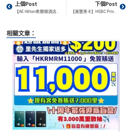
Prev
Ne
（主卡）
美心指定中西食府惠顧晚膳堂食自主餐牌食
金
外里賞金）
上個Post
下個Post
網站為產品資訊的最更新版本。
本網站產品之比較結果建
品﹐星期一至四：2-3人有6折，4-12人有75折 / 星期五
AE啲卡勝在食
信用卡迎新
基本上你簽到嘅賬就當合資
#
【AE Hilton希爾頓酒店優惠】AE信用卡於Hilton酒店簽滿$3,000回$600(20%折扣)！優惠要登記！
【滙豐黑卡】HSBC Privé World Legend Mastercard 私人銀行信用卡年費$28,800迎新及買一送一優惠回得返！
基
於
客觀分析，
因此就算獲第三方廣告客戶贊助，我們並
至日：2-12人有75折
格簽賬，無再細分
信用卡交保險
/醫療/
廣告費
/交租果啲
不會特別註明。
Disclaimer: At MrMiles, we strive to keep
免責聲明：里先生努力保持信息準確。
若
任何信息與你到
唔計，所以可以放心簽。
（主卡及附屬卡）
惠顧聘珍樓、名都酒樓及名都﹐
晚
our information accurate and up to date. This information
訪之金融機構、
服務供應商或特定產品網站有所出入，
所
以上迎新連同基本積分合共有
高達1,440,000 AE積分
膳堂食自選主餐牌食品及飲品有7折
相關文章：
may be different than what you see when you visit a finan
有金融產品和服務均以他們作準，
請參閱
相關
金融機構的
#每1里賞金 ≈ HK$1，可兌換FPS轉數快回贈！詳情
MrMil
(=80,000里數) + HK$50簽賬回贈
，
獎賞由AE直接存
（主卡及附屬卡）
Mira Dining 旗下指定餐廳國金軒 (if
cial institution, service provider or specific product’s site. F
網站為產品資訊的最更新版本。
本網站產品之比較結果建
AE Explorer Card
優點
入。同埋
88里賞金#
(由里先生派出)。
現有美國運通基
es.hk/mmcredit
c)、 翠亨邨，
晚膳堂食自選主餐牌食品及飲品7折
，及
or any discrepancy in product information, please refer to t
基
於
客觀分析，
因此就算獲第三方廣告客戶贊助，我們並
本卡會員**
：迎新高達
76萬AE
積分
(可換42,222里)+88里
自選主餐牌食品外賣自取低至75折
he financial institution’s website for the most updated versi
不會特別註明。
Disclaimer: At MrMiles, we strive to keep
賞金#(由里先生派出)
迎新資格：現時持有或於申請日期
首年免年費而且
AE Explorer一年有8次機場貴賓室
免費
on. All financial products and services are presented witho
our information accurate and up to date. This information
（主卡及附屬卡）
星期五係百老匯、PALACE或AMC
起計過去 12 個月內
曾持有或取消
任何由美國運通香港批
用（2026年起有條件）
ut warranty. Additionally, this site may be compensated thr
may be different than what you see when you visit a finan
睇戲買一送一
核的信用卡或簽賬卡（不包括美國運通白金卡/半島白金
最新已經加埋
Intervals
(小食飲品套餐) 可以去R
ough third party advertisers. However, the results of our c
cial institution, service provider or specific product’s site. F
卡）之基本卡會員。
全年盡享 city’super、LOG-ON 及 cookedDeli
97折
優
oots98 或 Lee Fa Yuen Express到攞份餐
omparison tools which are not marked as sponsored are a
or any discrepancy in product information, please refer to t
惠
lways based on objective analysis first.
留意AE Explorer可以用既Lounge唔係
AE Centu
he financial institution’s website for the most updated versi
積分無限期
A
rion Lounge
而係環亞機場貴賓室
on. All financial products and services are presented witho
查看更多信用卡詳情及分析...
E
ut warranty. Additionally, this site may be compensated thr
每曆年首$120,000簽賬$6=1里
每年簽賬達HK$150,000，可獲豁免下年度HK
白
ough third party advertisers. However, the results of our c
$2,200之基本卡會籍年費，亦可繼續使用首2張
❎
缺點
金
omparison tools which are not marked as sponsored are a
附屬卡而無須繳付年費
卡
現有客戶迎新優惠詳情
lways based on objective analysis first.
AE
積分無限期
，AE積分可兌換至10間航空公司夥伴之