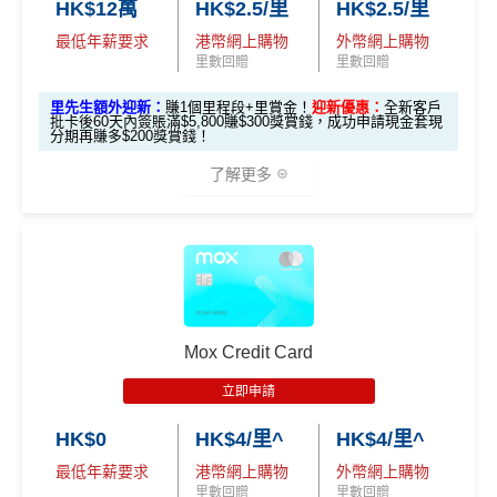
每個戶口之現金回贈換領金額最低為港幣50元
2.
HK$12萬
HK$2.5/里
HK$2.5/里
里先
網上ebanking繳費/交保費無回贈
最低年薪要求
港幣網上購物
外幣網上購物
發卡後頭90日內
HK$500 現金回贈
生額
里數回贈
里數回贈
簽滿HK$8,500
成功申請信用卡3個月0息「月結單分期」計劃後，每
外獎
港幣180元之簽賬分期金額，渣打將扣除港幣1元現金
里先生額外迎新：
賺1個里程段+里賞金！
迎新優惠：
全新客戶
賞
批卡後60天內簽賬滿$5,800賺$300獎賞錢，成功申請現金套現
高達 HK$90,000 免息免手續
回贈。 如未合資格賺取現金回贈之簽賬，渣打亦將每
無簽賬要求
分期再賺多$200獎賞錢！
（要
費現金分期套現計劃
港幣180元之簽賬分期金額扣除港幣1元現金回贈。如
填表
簽夠HK$4,000賺額外
簽夠HK$10,000賺額外
了解更多
渣打「360 °全面賞」現金回贈結餘不足， 會以負數顯
→
M
HK$200禮品
HK$200禮品
發卡後頭90日內
HK$200 現金回贈 (只適用於
示。
rMil
簽滿HK$2,000
全日制大學/大專學生)
無得儲里數 (Sorry，我知off-topic但對我嚟講真係)
es.h
🎁
迎新禮遇
k/m
滙豐 Red Card申請網址
：
MrMiles.hk/hsbc-red-apply
有關迎新優惠換領短訊通知將於客戶之新卡已入賬金
ox-f
查看更多信用卡詳情及分析...
額達到指定合資格零售購物交易要求後2個月內發出。
or
里先生加碼：
申請完填Form
MrMiles.hk/hsbc-red-for
有關換領詳情請於收到迎新優惠換領短訊通知後參閱
m
）
Mox Credit Card
m
賺1個里程段+
里賞金
❗️（由里先生派出🎯38新會員額
OmyCard 手機應用程式。
外里賞金#）
立即申請
開戶首7日內存入HK
如客戶選擇 HK$500 現金回贈作迎新優惠，有關回贈
3.
首7日內存入HK$100,0
$100,000 (放60日) 及
HK$0
HK$4/里^
HK$4/里^
金額將於客戶之新卡已入賬金額達到指定合資格零售
#每1里賞金 ≈ HK$1，可兌換FPS轉數快回贈！詳情
MrMil
額外
00 (放60日)，送額外1
成功獲批信用卡，再
購物交易要求後2個月內，以現金回贈方式存入合資格
es.hk/mmcredit
全新信用卡客戶基本迎新
：
存款
1,000 「亞洲萬里通」
最低年薪要求
港幣網上購物
外幣網上購物
送額外 HK$1,000現金
客戶之安信信用卡賬戶內。
里數回贈
里數回贈