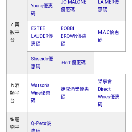
JO MALONE
LA MER優
Young優惠
優惠碼
惠碼
碼
💄藥
ESTEE
BOBBI
妝平
M.A.C優惠
LAUDER優
BROWN優惠
台
碼
惠碼
碼
Shiseido優
iHerb優惠碼
惠碼
樂事會
🥂酒
Watson's
捷成酒業優惠
Direct
類平
Wine優惠
碼
Wines優惠
台
碼
碼
🐕寵
Q-Pets優
物平
惠碼