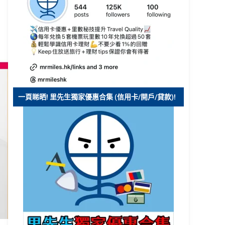
一頁睇晒! 里先生獨家優惠合集 (信用卡/開戶/貸款)!