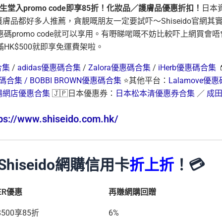
do 資生堂入promo code即享85折！化妝品／護膚品優惠折扣！
日本
護膚品都好多人推薦，貪靚嘅朋友一定要試吓～Shiseido官網其
promo code就可以享用。有嘢睇啱嘅不妨比較吓上網買會唔
K$500就即享免運費架啦。
合集
/
adidas優惠碼合集
/
Zalora優惠碼合集
/
iHerb優惠碼合集

惠碼合集 /
BOBBI BROWN優惠碼合集
⭐其他平台：
Lalamove優惠
場網店優惠合集
🇯🇵日本優惠券：
日本松本清優惠券合集
／
成
ps://www.shiseido.com.hk/
選Shiseido網購信用卡
折上折
！💳
MER優惠
再賺網購回贈
$500享85折
6%