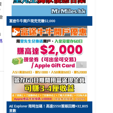
資
實
會
富途牛牛開戶現兜兜賺$2,000

碼
田
AE Explorer 限時加碼！高達$550簽賬回贈+32,805
里數