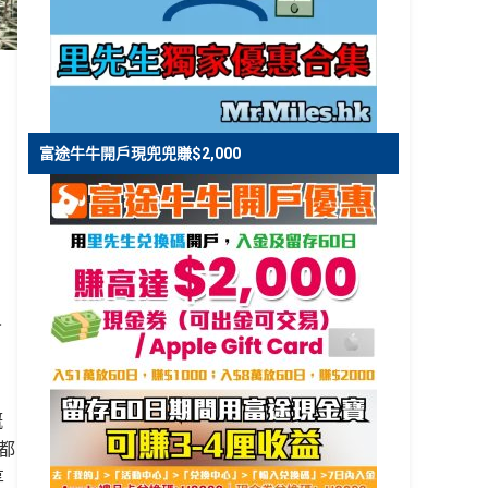
富途牛牛開戶現兜兜賺$2,000
人
，
嘅
都
享