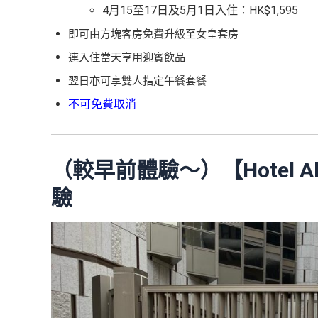
4月15至17日及5月1日入住：HK$1,595
即可由方塊客房免費升級至女皇套房
連入住當天享用迎賓飲品
翌日亦可享雙人指定午餐套餐
不可免費取消
（較早前體驗～）【Hotel A
驗