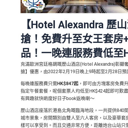
【Hotel Alexandra
歷山酒
搶！免費升至女王套房+
品！一晚連服務費低至HK
充滿歐洲宮廷格調嘅歷山酒店(Hotel Alexandra)
搶】優惠，由2022年
2月19日晚上9時起至2月28日預
每晚連服務費只需
HK$847起
，即可由方塊客房免費
指定午餐套餐，呢個套票人均低至HK$424起即可
有興趣就快啲度好日子book返晚喇～
歷山酒店座落於港島北角嘅臨海地段，一共提供840
城市景象，房間類別由雙人至六人客房，以及豪華套房都
樣可以享受到。而且交通非常方便，距離炮台山站只需