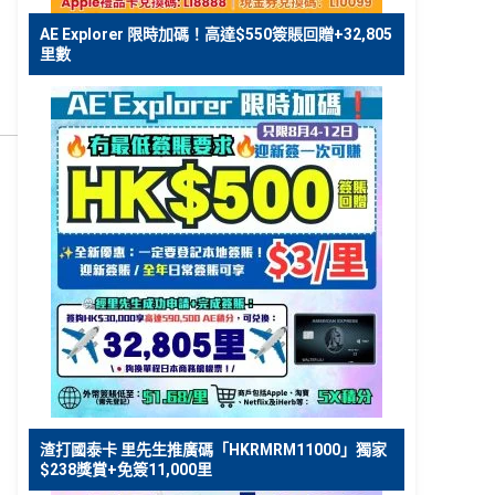
AE Explorer 限時加碼！高達$550簽賬回贈+32,805
里數
渣打國泰卡 里先生推廣碼「HKRMRM11000」獨家
$238獎賞+免簽11,000里