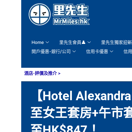
Skip
to
content
Home
里先生會員👤
里先生獨家迎新
開戶優惠-銀行/公司
信用卡優惠
信
酒店-評價及推介
>
【Hotel Alexa
至女王套房+午市
至HK$847！