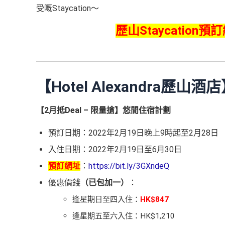
受嘅Staycation～
歷山Staycation預
【Hotel Alexandra歷山酒
【2月抵Deal – 限量搶】悠閒住宿計劃
預訂日期：2022年
2
月
19
日晚上
9
時起至
2
月
28
日
入住日期：2022年
2
月
19
日至
6
月
30
日
預訂網址
：
https://bit.ly/3GXndeQ
優惠價錢
（已包加一）
：
逢星期日至四入住：
HK$847
逢星期五至六入住：HK$1,210