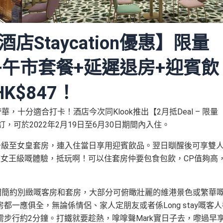
店Staycation優惠】
限量
午市套餐+延遲退房+迎賓飲
$847！
彰顯奢華，十分適合打卡！
酒店今次同Klook推出【2月抵Deal – 限量
訂，可於2022年2月19日至6月30日期間內入住。
升級至女皇套房，連入住當日享用迎賓飲品。翌日瞓醒後可享雙
歎盡女王級嘅體驗，抵玩啊！可以住套房仲要包食包飲，CP值夠高
間簡約別緻嘅客房和套房，大部分可俯瞰壯麗的維港景色或繁華
一應俱全，無論係情侶、家人定朋友或者係Long stay嘅客人
步行約2分鐘。打鐵就要趁熱，嗱嗱聲Mark實日子去，嚟過早