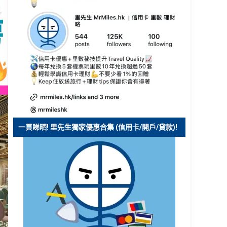
一頁睇晒! 里先生獨家優惠合集 (信用卡/開戶/貸款)!