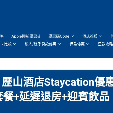
🌟
Apple迎新優惠🍎
優惠碼Code
酒店推薦
用卡比較
私人/稅季貸款優惠
保險優惠
里數攻略
ndra 歷山酒店Staycat
套餐+延遲退房+迎賓飲