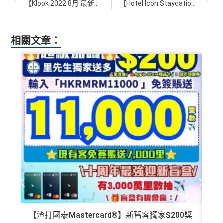
【Klook 2022 8月 最新優惠】用1折優惠碼預訂Staycation！有香港君悅／尖沙咀凱悅／JW萬豪酒店／柏寧酒店等！Tap&Go/PayMe/八達通/AlipayHK/WeChat Pay全部都有消費券 優惠碼！酒店訂房Staycation必睇！
【Hotel Icon Staycation優惠】唯港薈住宿HK$2,244/晚起！多圖住宿報告！
相關文章：
【渣打國泰Mastercard®】新舊客獨家$200獎
AE