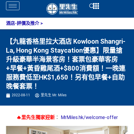
Skip
Open
Open
to
content
酒店-評價及推介
>
【九龍香格里拉大酒店 Kowloon Shangri-
La, Hong Kong Staycation優惠】限量搶
升級豪華半海景客房！套票包豪華客房
+早餐+黃昏雞尾酒+$800消費額！一晚連
服務費低至HK$1,650！另有包早餐+自助
晚餐套票！
2022-08-11
里先生 Mr. Miles
🔥里先生獨家迎新
：
MrMiles.hk/welcome-offer