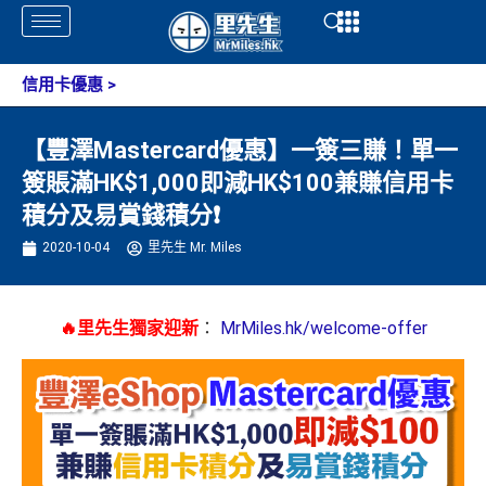
Skip
Open
Open
to
content
信用卡優惠
>
【豐澤Mastercard優惠】一簽三賺！單一
簽賬滿HK$1,000即減HK$100兼賺信用卡
積分及易賞錢積分❗️
2020-10-04
里先生 Mr. Miles
🔥里先生獨家迎新
：
MrMiles.hk/welcome-offer