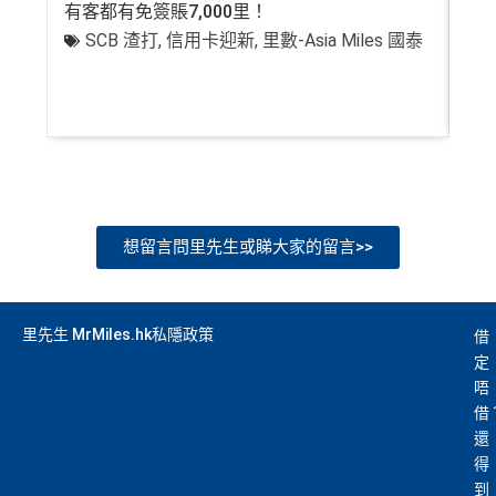
有客都有免簽賬7,000里！
有
SCB 渣打
,
信用卡迎新
,
里數-Asia Miles 國泰
+
想留言問里先生或睇大家的留言>>
里先生 MrMiles.hk私隱政策
借
定
唔
借
還
得
到