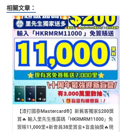
相關文章：
【渣打國泰Mastercard®】新舊客獨家$200獎
AE
賞🔥 輸入里先生推廣碼「HKRMRM11000」免
登記
簽賬11,000里+新會員38里賞金+盲盒抽獎🔥現
萬高