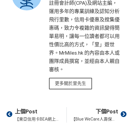
註冊會計師(CPA)及網站主編，
運用多年的專業訓練及認知分析
飛行里數，信用卡優惠及搜集優
惠碼，致力令複雜的資訊變得簡
單易明，讓每一位讀者都可以用
性價比高的方式，「里」遊世
界。MrMiles.hk 的內容由本人或
團隊成員撰寫，並經由本人親自
審核。
更多關於里先生
Prev
Ne
上個Post
下個Post
【東亞信用卡BEA網上簽賬優惠】可享高達HK$1,398獎賞 網購有額外HK$100現金回贈！foodpanda/deliveroo/HKTVmall/百佳網店都啱用
【Blue WeCare人壽保障】10月限時優惠 投保WeCare 首年投保定期保障計劃2保費只需HK$10 保障額為HK$25萬