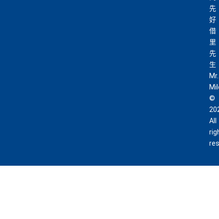
先
好
借
里
先
生
Mr.
Mi
©
20
All
rig
re