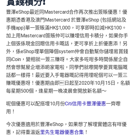
賞錢積分❗️
豐澤eShop最近同Mastercard合作再次推出簽賬優惠！優
惠期憑香港及澳門Mastercard 於豐澤eShop (包括網站及
手機app)單一簽賬滿HK$1,000，可享即時扣減HK$100。
加上用Mastercard簽賬仲可以賺埋信用卡積分，如果你手
上個張係現金回贈信用卡嘅話，更可享折上折優惠添！另
外，係eShop埋單個陣個system仲會自動幫你儲埋易賞錢
同iCoin，變相就一簽三賺呀。大家多咗咁多時間係屋企自
然會想幫屋企增添啲家電啦，同學們就嚟開學要買電腦嘅
話都一樣得！最近要入手電器嘅記得用埋呢個可以一簽三
賺嘅優惠呀！優惠期由即日起至2020年10月15日，名額
每星期500個，逢星期一晚凌晨會開放新名額～
呢個優惠可以配搭埋10月份
Citi信用卡豐澤優惠
一齊嚟
用！
今次優惠適用於豐澤eShop，如果想了解埋實體店有咩優
惠，記得重溫返
里先生電器優惠合集
！