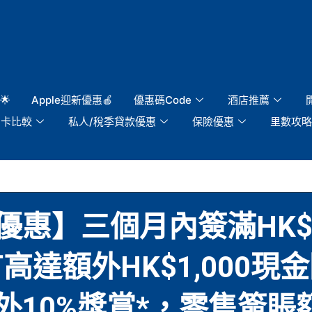
🌟
Apple迎新優惠🍎
優惠碼Code
酒店推薦
用卡比較
私人/稅季貸款優惠
保險優惠
里數攻略
惠】三個月內簽滿HK$20
額外HK$1,000現金回贈
10%獎賞*，零售簽賬