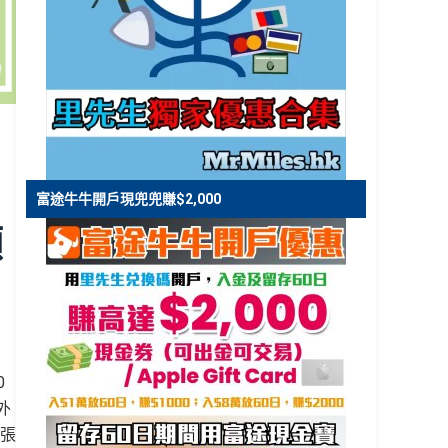
富途牛牛開戶現兜兜賺$2,000
額
0
外
0張