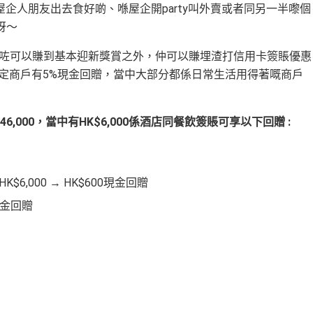
企人朋友出去食好啲、喺屋企開party叫外賣或者同另一半嚟個
數呀～
除咗可以賺到基本迎新獎賞之外，仲可以賺埋渣打信用卡簽賬優惠
張卡指定商戶有5%現金回贈，當中大部分都係日常生活用得著嘅商戶
6,000，當中有HK$6,000係酒店同餐飲簽賬可享以下回贈 :
,000 → HK$600現金回贈
現金回贈