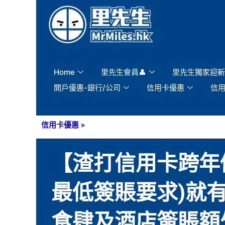
Skip
to
content
Home
里先生會員👤
里先生獨家迎新
開戶優惠-銀行/公司
信用卡優惠
信
信用卡優惠
>
【渣打信用卡跨年優
最低簽賬要求)就有高達
食肆及酒店簽賬額外