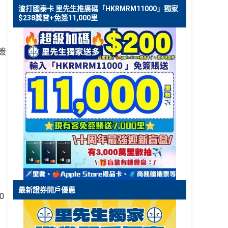
渣打國泰卡 里先生推廣碼「HKRMRM11000」獨家
$238獎賞+免簽11,000里
簽
最新證券開戶優惠
0