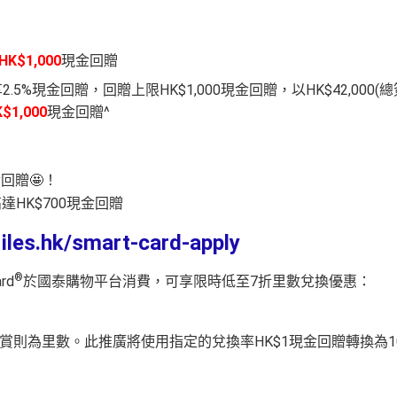
HK$1,000
現金回贈
%現金回贈，回贈上限HK$1,000現金回贈，以HK$42,000(總
$1,000
現金回贈^
回贈🤩！
達HK$700現金回贈
les.hk/smart-card-apply
®
rd
於國泰購物平台消費，可享限時低至7折里數兌換優惠：
，獎賞則為里數。此推廣將使用指定的兌換率HK$1現金回贈轉換為1