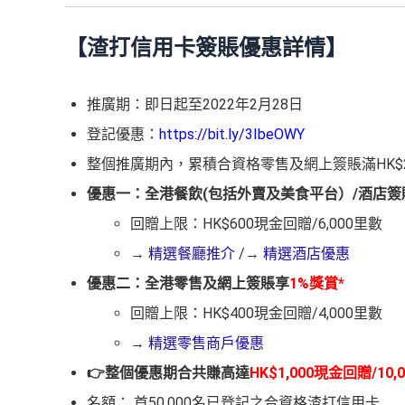
【渣打信用卡簽賬優惠詳情】
推廣期：即日起至2022年2月28日
登記優惠：
https://bit.ly/3IbeOWY
整個推廣期內，累積合資格零售及網上簽賬滿HK$20,0
優惠一：全港餐飲(包括外賣及美食平台）/酒店簽
回贈上限：HK$600現金回贈/6,000里數
→
精選餐廳推介
/→
精選酒店優惠
優惠二：全港零售及網上簽賬享
1%獎賞*
回贈上限：HK$400現金回贈/4,000里數
→
精選零售商戶優惠
👉整個優惠期合共賺高達
HK$1,000現金回贈/10
名額： 首50,000名已登記之合資格渣打信用卡