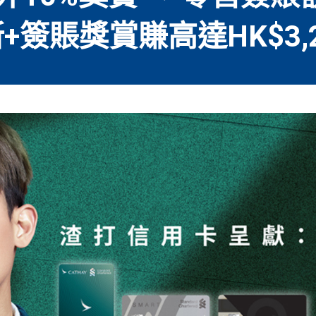
+簽賬獎賞賺高達HK$3,