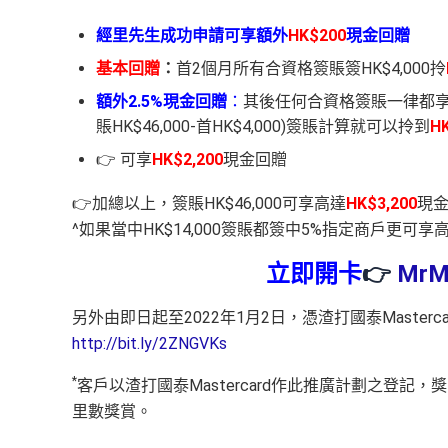
經里先生成功申請可享額外
HK$200
現金回
贈
基本回贈
：
首2個月所有合資格簽賬簽HK$4,000拎
額外
2.5%現金回贈
：
其後任何合資格簽賬一律都享2.5
賬HK$46,000-首HK$4,000)簽賬計算就可以拎到
HK
👉 可享
HK$
2,2
00
現金回贈
👉加總以上，簽賬HK$46,000可享高達
HK$3,200
現金
^如果當中HK$14,000簽賬都簽中5%指定商戶更可享高
立即開卡
👉
MrMi
另外由即日起至2022年1月2日，憑渣打國泰Masterca
http://bit.ly/2ZNGVKs
*
客戶以渣打國泰Mastercard作此推廣計劃之登記
里數獎賞。