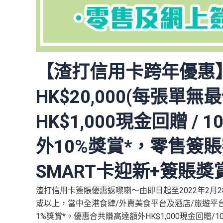
【渣打信用卡跨年優惠
HK$20,000
(
每張單無最
HK$1,000
現金回贈
/ 10
外
10%
獎賞*，零售簽
SMART
卡迎新
+
簽賬獎
渣打信用卡簽賬優惠返嚟喇～由即日起至2022年2月2
或以上，當中全港食肆/外賣美食平台及酒店/旅遊平
1%獎賞*。優惠合共賺高達額外HK$1,000現金回贈/