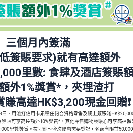
】三個月
內
簽滿
低簽賬要求
)
就有高達額外
,000
里數
:
食肆及酒店簽賬
賬額外
1%
獎賞*，夾埋渣打
賞賺高達
HK$3,200
現金回贈
❗
8日，用渣打信用卡累積任何合資格零售及網上簽賬滿HK$20,00
台簽賬可享高達額外10%獎賞*，其他零售購物簽賬亦可享高達額
10,000里數獎賞。提埋你～今次優惠需要登記，名額有限首50,00