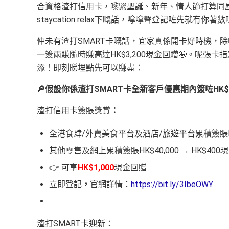
合資格渣打信用卡，嚟緊聖誕、新年、情人節打算同屋
staycation relax下嘅話，嗱嗱聲登記咗先就有你著
仲未有渣打SMART卡嘅話，宜家真係開卡好時機，
一簽兩賺隨時賺高達HK$3,200現金回贈🤩。呢
添！即刻睇埋點先可以賺盡：
🔎
假設你係渣打
SMART卡全新客戶優惠期內簽咗HK$4
渣打信用卡簽賬獎賞
：
全港食肆/外賣美食平台及酒店/旅遊平台累積簽賬HK$6
其他零售及網上累積簽賬HK$40,000 → HK$400
👉 可享
HK$1,000
現金回贈
立即登記
，
官網詳情：
https://bit.ly/3IbeOWY
渣打SMART卡迎新：