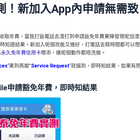
！新加入App內申請無需致
收取年費，當我打返電話去渣打到申請返免年費果陣發現呢加渣
就即時知道結果。新加入呢個攻能又幾好，打電話去既時間都可以慳
係
永久免年費信用卡
嚟添，連呢個動作都唔洗做。
ces
“果到再撳”
Service Request
“就搵到，即時知結果，如果有
bile申請豁免年費，即時知結果