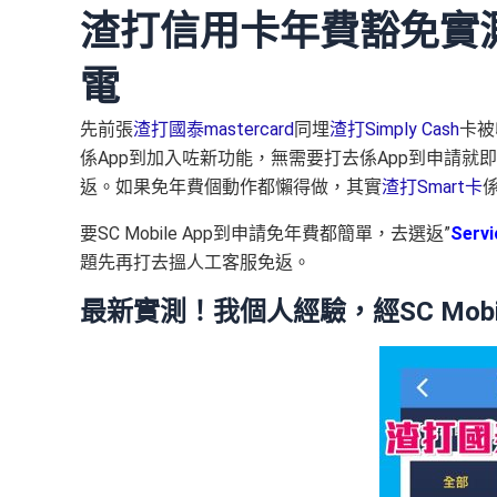
渣打信用卡年費豁免實測
電
先前張
渣打國泰mastercard
同埋
渣打Simply Cash
卡被
係App到加入咗新功能，無需要打去係App到申請
返。如果免年費個動作都懶得做，其實
渣打Smart卡
要SC Mobile App到申請免年費都簡單，去選返”
Servi
題先再打去搵人工客服免返。
最新實測！
我個人經驗，經SC Mo