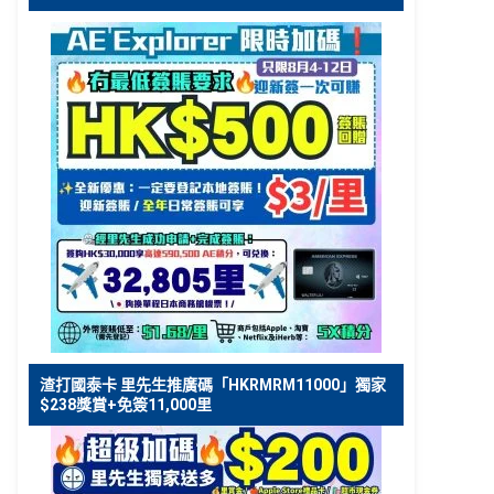
渣打國泰卡 里先生推廣碼「HKRMRM11000」獨家
$238獎賞+免簽11,000里