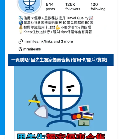
一頁睇晒! 里先生獨家優惠合集 (信用卡/開戶/貸款)!