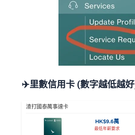
✈️里數信用卡 (數字越低越好
渣打國泰萬事達卡
HK$9.6萬
最低年薪要求