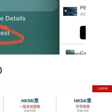
)
立即申請
HK$6/里
HK$4/里
一般本地簽賬
外幣簽賬
里數回贈
里數回贈