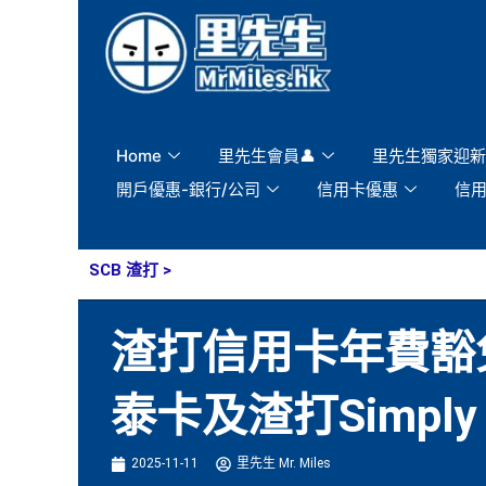
Skip
to
content
Home
里先生會員👤
里先生獨家迎新
開戶優惠-銀行/公司
信用卡優惠
信
SCB 渣打
>
渣打信用卡年費豁
泰卡及渣打Simply
2025-11-11
里先生 Mr. Miles