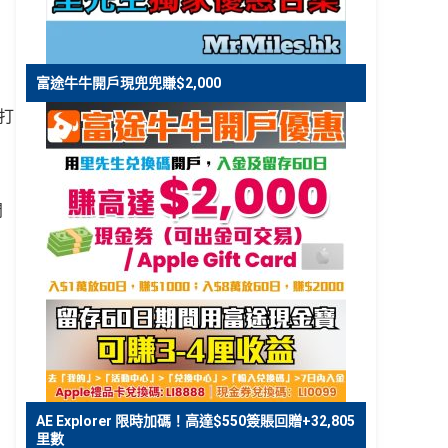
富途牛牛開戶現兜兜賺$2,000
打
問
AE Explorer 限時加碼！高達$550簽賬回贈+32,805
里數