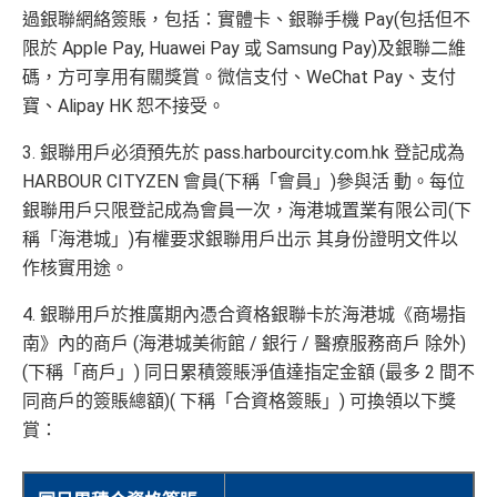
過銀聯網絡簽賬，包括：實體卡、銀聯手機 Pay(包括但不
開卡門檻唔算高，年薪要求HK$12萬（即月薪HK$10,0
限於 Apple Pay, Huawei Pay 或 Samsung Pay)及銀聯二維
00）就申請到
碼，方可享用有關獎賞。微信支付、WeChat Pay、支付
網上繳費都有回贈（每月首HK$10,000先有）
寶、Alipay HK 恕不接受。
❎
缺點
3. 銀聯用戶必須預先於 pass.harbourcity.com.hk 登記成為
HARBOUR CITYZEN 會員(下稱「會員」)參與活 動。每位
得首兩年年費豁免
銀聯用戶只限登記成為會員一次，海港城置業有限公司(下
八達通自動增值得0.4%回贈
稱「海港城」)有權要求銀聯用戶出示 其身份證明文件以
增值電子錢包（
Payme
、
八達通
、
Wechat Pay
及
Alip
作核實用途。
ay
）唔計迎新合資格簽賬
4. 銀聯用戶於推廣期內憑合資格銀聯卡於海港城《商場指
南》內的商戶 (海港城美術館 / 銀行 / 醫療服務商戶 除外)
查看更多信用卡詳情及分析...
(下稱「商戶」) 同日累積簽賬淨值達指定金額 (最多 2 間不
同商戶的簽賬總額)( 下稱「合資格簽賬」) 可換領以下獎
賞：