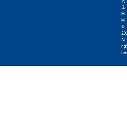
先
生
Mr.
Mi
©
20
All
rig
re