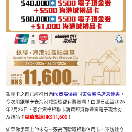
銀聯卡之前已經推出過
ifc商場優惠
同
東薈城名店倉優惠
，
今次用銀聯卡去海港城簽賬都有獎賞啊！由即日起至2026
年7月26日，憑合資格銀聯卡消費即賞你豐富電子現金券
及禮品卡
總值高達HK$11,600
！
如果你手頭上仲未有一張高回贈嘅銀聯信用卡，不妨趁今