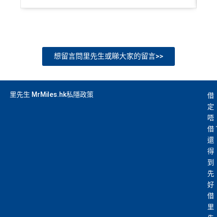
想留言問里先生或睇大家的留言>>
里先生 MrMiles.hk私隱政策
借
定
唔
借
還
得
到
先
好
借
里