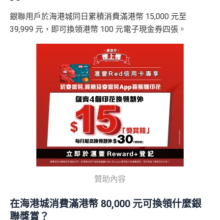
意手續費
y-classic-form
賺1個里程段+
里賞金
❗️（由里先生派出
$800「獎
$200「獎
銀聯用戶於海港城同日累積消費滿港幣 15,000 元至
🎯38新會員額外里賞金#）
✅
優點
賞錢」
賞錢」
39,999 元，即可換領港幣 100 元電子現金券四張。
合共高達
（相等於8,
（相等於2,
#每1里賞金 ≈ HK$1，可兌換FPS轉數快回贈！詳情
MrMil
000里）
000里）
積分無限期，儲夠先換里數，減低平均手續費
es.hk/mmcredit
年薪唔夠申請Citibank高級卡既話申請Citi Rewards食
迎新
*持卡人需於發卡後60日內完成累積簽賬滿
HK$5,800
要
滙豐銀聯雙幣卡迎新優
全新信用
現有信用
求。
不可獲享迎新
：於合資格信用卡批核日起計之過去 1
持續地都有
Citi信用卡優惠
惠
卡客戶
卡客戶
2 個月內曾取消任何滙豐個人信用卡基本卡 迎新條款：
滙
❎
缺點
豐迎新條款
滙豐銀聯雙幣卡簽賬迎
$600「獎
$200「獎
✅
優點
新優惠*
賞錢」
賞錢」
有轉換里數手續費上限HK$300(每5,000里收HK$50)
內地同澳門簽賬交易費用全免(Pulse銀聯雙幣鑽石卡尊
「現金套現」 分期計劃
只係購物及娛樂簽賬類別時先抵用，其他本地簽賬得H
$200「獎
享)
優惠 （≥HK$20,000，1
不適用
K$15=1 Avios/Asia Miles
賞錢」
贊助內容
2個月或以上還款期）
用港幣同人民幣結賬，唔需要擔心匯率波動
DCC無積分
食中
最紅自主
5X類別做到低至$4.17/里
在海港城消費滿港幣 80,000 元可換領什麼銀
$800「獎
$200「獎
全年簽賬高達2.4%「獎賞錢」回贈
聯獎賞？
賞錢」
賞錢」