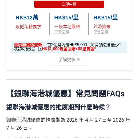
食中
最紅自主
5X類別做到低至$4.17/里
pply
立即申請
八達通自動增值都有回贈！0.4%
全年簽賬高達2.4%「獎賞錢」回贈
「現金套現」 分
唔洗煩，所有本地簽賬統一2%啱晒唔儲里數又唔追優
HK$12萬
HK$15/里
HK$15/里
里先生加碼：
申請完填Form
MrMiles.hk/hsbc-unionpa
期計劃優惠 （≥H
講到明首兩年年費豁免
惠嘅朋友
$200 「獎賞
y-pulse-form
賺1個里程段+
里賞金
❗️（由里先生派出🎯3
最低年薪要求
一般本地簽賬
外幣簽賬
K$20,000，12個
不適用
滙豐新舊客戶都可以食迎新
錢」
海外簽賬都有回贈2%
8新會員額外里賞金#）
里數回贈
里數回贈
月或以上還款
開卡門檻唔算高，年薪要求HK$12萬（即月薪HK$10,0
門檻低，學生卡都做到2%回贈！
期）
里先生獨家迎新：
首2個月內簽HK$5,000（每月須包含最少1
#每1里賞金 ≈ HK$1，可兌換FPS轉數快回贈！詳情
MrMil
00）就申請到
次認可簽賬）送
HK$1,600現金回贈+88里賞金*
es.hk/mmcredit
❎
缺點
$1,000「獎賞
$200「獎賞
網上繳費都有回贈（每月首HK$10,000先有）
了解更多
合共高達
錢」 (相等於1
錢」 (相等於
❎
缺點
滙豐Pulse銀聯雙
0,000里)
2,000里)
加碼至2%有每半年上限HK$8萬
，夠數可停，轉玩返
全新信用卡客
現有信用卡客
🎁
迎新禮遇
幣鑽石卡迎新優
渣打Simply Cash
戶
戶
惠
得首兩年年費豁免
收1% CBF手續費
*持卡人需於發卡後60日內完成累積簽賬滿
HK$8,000
要
【銀聯海港城優惠】常見問題FAQs
優惠期：
2026年7月1日至9月30日
求。
不可獲享迎新
：於合資格信用卡批核日起計之過去1
八達通自動增值得0.4%回贈
電子錢包直接增值無得玩
滙豐Pulse銀聯雙
銀聯海港城優惠的推廣期到什麼時候？
2個月內曾取消任何滙豐個人信用卡基本卡。 迎新條款：
$800「獎賞
$200 「獎賞
立即申請:
MrMiles.hk/citi-apply
增值電子錢包（
Payme
、
八達通
、
Wechat Pay
及
Alip
E-banking同自動轉賬都無回贈
幣鑽石卡基本迎
滙豐迎新條款
錢」
錢」
ay
）唔計迎新合資格簽賬
新*
申請完填Form賺多88里賞金*:
無得儲里數
銀聯海港城優惠的推廣期為 2026 年 4 月 27 日至 2026 年
HSBC
銀聯雙幣卡迎新
7 月 26 日。
MrMiles.hk/citi-rewards-mc-form
(Citi Rew
查看更多信用卡詳情及分析...
「現金套現」 分
滙豐銀聯雙幣卡申請網址
：
MrMiles.hk/hsbc-unionpay-cla
查看更多信用卡詳情及分析...
ards MasterCard)