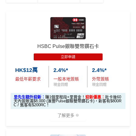
HSBC Pulse銀聯雙幣鑽石卡
立即申請
HK$12萬
2.4%*
2.4%*
最低年薪要求
一般本地簽賬
外幣簽賬
現金回贈
現金回贈
里先生額外迎新：
賺1個里程段+里賞金！
迎新優惠：
批卡後60
天內簽賬滿$8,000 (滙豐Pulse銀聯雙幣鑽石卡)，新客有$800R
C / 舊客有$200RC！
了解更多
*（基本「獎賞錢」0.4%+「
最紅自主獎賞
」2%）