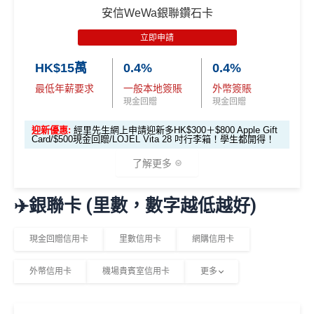
優惠期：即日起至2026年6月30日
$800「獎賞
$200 「獎賞
安信WeWa銀聯鑽石卡
幣鑽石卡基本迎
錢」
錢」
經網上申請先賺
HK$100現金回贈
新*
立即申請
完成簽賬要求再賺以下其中一項迎新：
HK$15萬
0.4%
0.4%
「現金套現」 分
期計劃優惠 （≥H
最低年薪要求
一般本地簽賬
外幣簽賬
$200 「獎賞
迎新簽賬要求
迎新優惠
K$20,000，12個
不適用
現金回贈
現金回贈
錢」
月或以上還款
迎新優惠:
經里先生網上申請迎新多HK$300＋$800 Apple Gift
PHILIPS RO 純淨飲水機 (A
期）
Card/$500現金回贈/LOJEL Vita 28 吋行李箱！學生都開得！
DD6901)
發卡後頭90日內
了解更多
$1,000「獎賞
$200「獎賞
簽滿HK$8,800
Garmin Forerunner 165 GPS
合共高達
錢」 (相等於1
錢」 (相等於
智能手錶
✈️銀聯卡 (里數，數字越低越好)
0,000里)
2,000里)
🎁
迎新禮遇
發卡後頭90日內
現金回贈信用卡
里數信用卡
網購信用卡
HK$500 現金回贈
*持卡人需於發卡後60日內完成累積簽賬滿
HK$8,000
要
簽滿HK$8,500
優惠期：即日起至2026年6月30日
求。
不可獲享迎新
：於合資格信用卡批核日起計之過去1
外幣信用卡
機場貴賓室信用卡
更多
經
網上申請
可享
HK$300現金回贈
2個月內曾取消任何滙豐個人信用卡基本卡。 迎新條款：
高達 HK$90,000 免息免手續
無簽賬要求
完成簽賬要求可獲享以下其中一款迎新優惠：
滙豐迎新條款
費現金分期套現計劃
HSBC
銀聯雙幣卡迎新