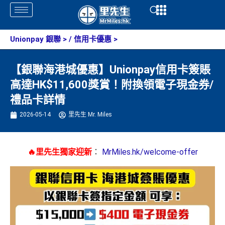
Skip
Open
Open
to
content
Unionpay 銀聯
> /
信用卡優惠
>
【銀聯海港城優惠】Unionpay信用卡簽賬
高達HK$11,600獎賞！附換領電子現金券/
禮品卡詳情
2026-05-14
里先生 Mr. Miles
🔥里先生獨家迎新
：
MrMiles.hk/welcome-offer