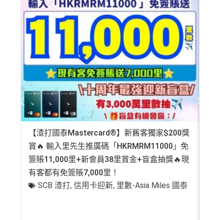
【渣打國泰Mastercard®】新舊客獨家$200獎
AE
賞🔥 輸入里先生推廣碼「HKRMRM11000」免
登記
簽賬11,000里+新會員38里賞金+盲盒抽獎🔥現
萬高
有客都有免簽賬7,000里！
有
SCB 渣打
,
信用卡迎新
,
里數-Asia Miles 國泰
+