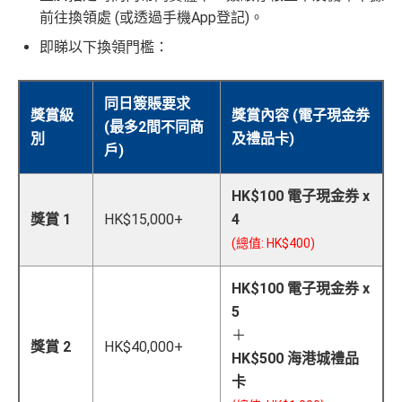
前往換領處 (或透過手機App登記)。
即睇以下換領門檻：
同日簽賬要求
獎賞級
獎賞內容 (電子現金券
(最多2間不同商
別
及禮品卡)
戶)
HK$100 電子現金券 x
獎賞 1
HK$15,000+
4
(總值: HK$400)
HK$100 電子現金券 x
5
＋
獎賞 2
HK$40,000+
HK$500 海港城禮品
卡