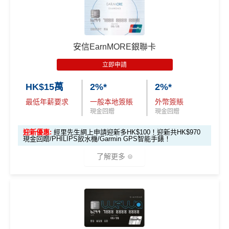
🎁
迎新禮遇
HSBC
銀聯雙幣Pulse鑽石卡迎新
安信EarnMORE銀聯卡
滙豐 Pulse銀聯卡申請網址
：
MrMiles.hk/hsbc-unionpay-a
pply
立即申請
HK$15萬
2%*
2%*
里先生加碼：
申請完填Form
MrMiles.hk/hsbc-unionpa
y-pulse-form
賺1個里程段+
里賞金
❗️（由里先生派出🎯3
最低年薪要求
一般本地簽賬
外幣簽賬
8新會員額外里賞金#）
現金回贈
現金回贈
迎新優惠:
經里先生網上申請迎新多HK$100！迎新共HK$970
#每1里賞金 ≈ HK$1，可兌換FPS轉數快回贈！詳情
MrMil
現金回贈/PHILIPS飲水機/Garmin GPS智能手錶！
es.hk/mmcredit
了解更多
滙豐Pulse銀聯雙
全新信用卡客
現有信用卡客
幣鑽石卡迎新優
*
2%有每半年上限HK$8萬
，記得唔係無上限架！
戶
戶
🎁
迎新禮遇
惠
滙豐Pulse銀聯雙