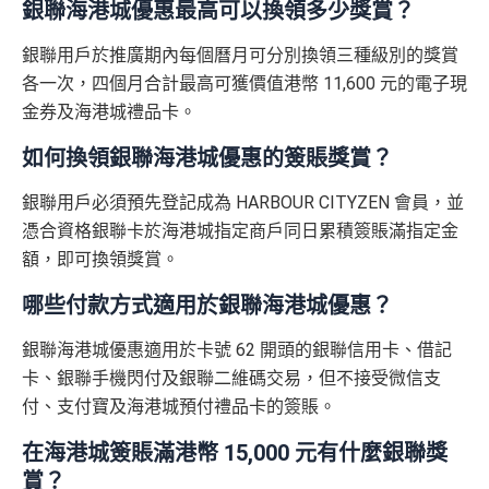
銀聯海港城優惠最高可以換領多少獎賞？
期計劃優惠 （≥H
ssic-apply
$200 「獎賞
MrMiles.hk/citi-rewards-cup-form
(Citi Rew
K$20,000，12個
不適用
錢」
銀聯用戶於推廣期內每個曆月可分別換領三種級別的獎賞
ards 銀聯卡)
里先生加碼：
申請完填Form
MrMiles.hk/hsbc-unionpa
月或以上還款
各一次，四個月合計最高可獲價值港幣 11,600 元的電子現
y-classic-form
賺1個里程段+
里賞金
❗️（由里先生派出
期）
2026年10月31日或之前成功批卡
，及首2個月內累積認
🎯38新會員額外里賞金#）
金券及海港城禮品卡。
可簽賬滿HK$5,000或以上（每月須包含最少1次認可
$1,000「獎賞
$200「獎賞
簽賬）賺
HK$1,600 現金回贈
如何換領銀聯海港城優惠的簽賬獎賞？
#每1里賞金 ≈ HK$1，可兌換FPS轉數快回贈！詳情
MrMil
合共高達
錢」 (相等於1
錢」 (相等於
學生信用卡
：
首3個月內累積認可簽賬滿HK$1,000或
es.hk/mmcredit
0,000里)
2,000里)
銀聯用戶必須預先登記成為 HARBOUR CITYZEN 會員，並
以上，賺
75,000積分
憑合資格銀聯卡於海港城指定商戶同日累積簽賬滿指定金
*38新會員+成功批卡派出50額外里賞金。每1里賞金 ≈ HK
滙豐銀聯雙幣卡迎新優
全新信用
現有信用
額，即可換領獎賞。
*持卡人需於發卡後60日內完成累積簽賬滿
HK$8,000
要
$1，可兌換FPS轉數快回贈！詳情
MrMiles.hk/mmcredit
惠
卡客戶
卡客戶
求。
不可獲享迎新
：於合資格信用卡批核日起計之過去1
Citi Rewards
迎新
條件及
冷河期
哪些付款方式適用於銀聯海港城優惠？
2個月內曾取消任何滙豐個人信用卡基本卡。 迎新條款：
滙豐銀聯雙幣卡簽賬迎
$600「獎
$200「獎
滙豐迎新條款
獎賞於完成簽賬條件後5個曆月內自動存入至認可信用
銀聯海港城優惠適用於卡號 62 開頭的銀聯信用卡、借記
新優惠*
賞錢」
賞錢」
HSBC
銀聯雙幣卡迎新
卡戶口
卡、銀聯手機閃付及銀聯二維碼交易，但不接受微信支
付、支付寶及海港城預付禮品卡的簽賬。
Citi新客 ＝ 過去12個月內沒有取消或持有過任何Citiba
滙豐銀聯雙幣卡申請網址
：
MrMiles.hk/hsbc-unionpay-cla
「現金套現」 分期計劃
$200「獎
nk信用卡
ssic-apply
優惠 （≥HK$20,000，1
不適用
在海港城簽賬滿港幣 15,000 元有什麼銀聯獎
賞錢」
2個月或以上還款期）
用PayMe/Alipay等電子錢包增值都計迎新，不過要留
賞？
里先生加碼：
申請完填Form
MrMiles.hk/hsbc-unionpa