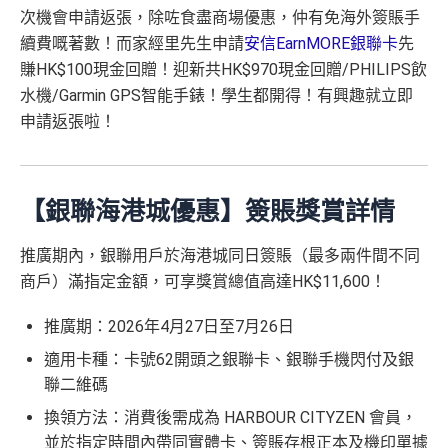
次機會申請返張，除咗食盡商場優惠，仲有免海外簽賬手
續費嘅著數！而家經里先生申請
安信EarnMORE銀聯卡
先
賺HK$100現金回贈！迎新共HK$970現金回贈/PHILIPS飲
水機/Garmin GPS智能手錶！學生都開得！有興趣就立即
申請返張啦！
【銀聯海港城優惠】簽賬獎賞詳情
推廣期內，銀聯用戶於海港城同日簽賬（最多兩件間不同
商戶）滿指定金額，可享獎賞總值高達HK$11,600！
推廣期：2026年4月27日至7月26日
適用卡種：卡號62開頭之銀聯卡、銀聯手機閃付及銀
聯二維碼
換領方法：消費後需成為 HARBOUR CITYZEN 會員，
並於指定時間內帶同實體卡、簽賬存根正本及機印單據