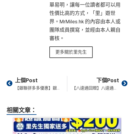
單易明，讓每一位讀者都可以用
性價比高的方式，「里」遊世
界。MrMiles.hk 的內容由本人或
團隊成員撰寫，並經由本人親自
審核。
更多關於里先生
Prev
Ne
上個Post
下個Post
【銀聯拼多多優惠】銀聯卡簽¥100減¥10！每月最多用2次！優惠要登記！
【八達通回贈】八達通自動增值信用卡比較2026 HSBC增值八仔回贈差過渣打？信用卡里數回贈／現金回贈優惠 8月最新
相關文章：