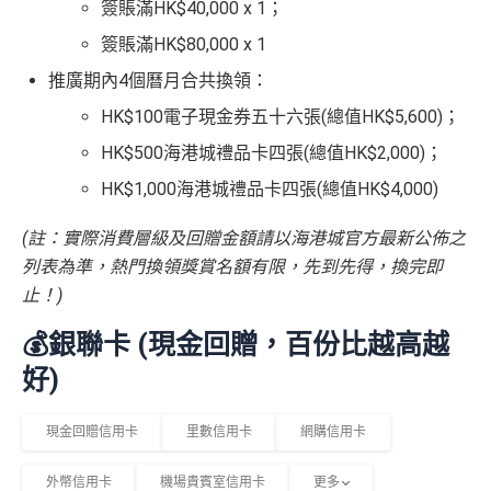
簽賬滿HK$40,000 x 1；
簽賬滿HK$80,000 x 1
推廣期內4個曆月合共換領：
HK$100電子現金券五十六張(總值HK$5,600)；
HK$500海港城禮品卡四張(總值HK$2,000)；
HK$1,000海港城禮品卡四張(總值HK$4,000)
(註：實際消費層級及回贈金額請以海港城官方最新公佈之
列表為準，熱門換領獎賞名額有限，先到先得，換完即
止！)
💰銀聯卡 (現金回贈，百份比越高越
好)
現金回贈信用卡
里數信用卡
網購信用卡
外幣信用卡
機場貴賓室信用卡
更多