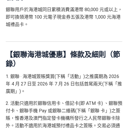
合共高達
（相等於8,
（相等於2,
免責聲明：里先生努力保持信息準確。
若
任何信息與你到
講到明首兩年年費豁免
銀聯用戶於海港城同日累積消費滿港幣 80,000 元或以上，
000里）
000里）
訪之金融機構、
服務供應商或特定產品網站有所出入，
所
滙豐新舊客戶都可以食迎新
即可換領港幣 100 元電子現金券五張及港幣 1,000 元海港
有金融產品和服務均以他們作準，
請參閱
相關
金融機構的
開卡門檻唔算高，年薪要求HK$12萬（即月薪HK$10,0
城禮品卡。
網站為產品資訊的最更新版本。
本網站產品之比較結果建
*持卡人需於發卡後60日內完成累積簽賬滿
HK$5,800
要
00）就申請到
基
於
客觀分析，
因此就算獲第三方廣告客戶贊助，我們並
求。
不可獲享迎新
：於合資格信用卡批核日起計之過去 1
網上繳費都有回贈（每月首HK$10,000先有）
不會特別註明。
Disclaimer: At MrMiles, we strive to keep
2 個月內曾取消任何滙豐個人信用卡基本卡 迎新條款：
滙
our information accurate and up to date. This information
豐迎新條款
❎
缺點
may be different than what you see when you visit a finan
【銀聯海港城優惠】條款及細則（節
✅
優點
cial institution, service provider or specific product’s site. F
錄）
or any discrepancy in product information, please refer to t
得首兩年年費豁免
內地同澳門簽賬交易費用全免(Pulse銀聯雙幣鑽石卡尊
he financial institution’s website for the most updated versi
1. 銀聯 ‧ 海港城簽賬獎賞(下稱「活動」)之推廣期為 2026
八達通自動增值得0.4%回贈
享)
on. All financial products and services are presented witho
年 4 月 27 日至 2026 年 7 月 26 日包括首尾兩天(下稱「推
增值電子錢包（
Payme
、
八達通
、
Wechat Pay
及
Alip
ut warranty. Additionally, this site may be compensated thr
用港幣同人民幣結賬，唔需要擔心匯率波動
廣期」)。
ay
）唔計迎新合資格簽賬
ough third party advertisers. However, the results of our c
食中
最紅自主
5X類別做到低至$4.17/里
omparison tools which are not marked as sponsored are a
2. 活動只適用於銀聯信用卡、借記卡(即 ATM 卡) 、銀聯預
全年簽賬高達2.4%「獎賞錢」回贈
lways based on objective analysis first.
查看更多信用卡詳情及分析...
付卡、銀聯手機 Pay 或銀聯二維碼(下稱「銀聯 卡」)之簽
講到明首兩年年費豁免
查看更多信用卡詳情及分析...
賬，惟香港及澳門指定發卡機構所發行之人民幣銀聯卡除
滙豐新舊客戶都可以食迎新
外。活動不適用於海港城預付禮品卡之簽賬。交易必須通