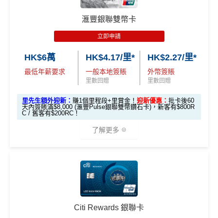
優惠 （≥HK$20,000，1
不適用
HSBC
銀聯雙幣Pulse鑽石卡迎新
可豁免
咗，但係就無得一筆過咁打爆個大額cap。
賞錢」
2個月或以上還款期）
滙豐銀聯雙幣卡
4揀1指定類別有4％回贈
EarnMORE卡
八達通自動增值
得返0.4%回贈，但係手
滙豐 Pulse銀聯卡申請網址
：
MrMiles.hk/hsbc-unionpay-a
動增值八達通(即係用Apple Pay、Google Pay增值落
pply
立即申請
迎新選擇多，總有一樣啱你心水
$800「獎
$200「獎
手機八達通)依然有2%回贈
賞錢」
賞錢」
HK$6萬
HK$4.17/里*
HK$2.27/里*
合共高達
里先生加碼：
申請完填Form
MrMiles.hk/hsbc-unionpa
❎
缺點
2026年條款highlight咗透過電子錢包繳費得返1%回
（相等於8,
（相等於2,
y-pulse-form
賺1個里程段+
里賞金
❗️（由里先生派出🎯3
最低年薪要求
一般本地簽賬
外幣簽賬
贈，用
WeChat Pay
交稅或繳費實測得1%，扣返1%手
000里）
000里）
8新會員額外里賞金#）
里數回贈
里數回贈
續費只係打返個和。但係用實測用
AlipayHK
暫時仲食
無得換里數
到2%。如果2026年之後仲有稅/其他費用要交，可以睇
里先生額外迎新：
賺1個里程段+里賞金！
迎新優惠：
批卡後60
#每1里賞金 ≈ HK$1，可兌換FPS轉數快回贈！詳情
MrMil
日常簽賬回贈0.4%，唔算太吸引
*持卡人需於發卡後60日內完成累積簽賬滿
HK$5,800
要
天內簽賬滿$8,000 (滙豐Pulse銀聯雙幣鑽石卡)，新客有$800R
返
信用卡繳費
/
信用卡交稅優惠
es.hk/mmcredit
C / 舊客有$200RC！
求。
不可獲享迎新
：於合資格信用卡批核日起計之過去 1
安信EarnMore銀聯卡嘅外幣交易繼續會收
1%CBF手續
2 個月內曾取消任何滙豐個人信用卡基本卡 迎新條款：
滙
查看更多信用卡詳情及分析...
了解更多
費
豐迎新條款
滙豐Pulse銀聯雙
全新信用卡客
現有信用卡客
✅
優點
幣鑽石卡迎新優
EarnMORE加碼2%現金回贈條款：
按此
戶
戶
*（基本「獎賞錢」0.4%+「
最紅自主獎賞
」2%）
✅
優點
惠
🎁
迎新禮遇
內地同澳門簽賬交易費用全免(Pulse銀聯雙幣鑽石卡尊
享)
滙豐Pulse銀聯雙
HSBC
銀聯雙幣Pulse鑽石卡迎新
本地港幣簽賬
統一
現金回贈2%
$800「獎賞
$200 「獎賞
幣鑽石卡基本迎
用港幣同人民幣結賬，唔需要擔心匯率波動
Citi Rewards 銀聯卡
錢」
錢」
綁定電子錢包繳費都有回贈！2%
滙豐 Pulse銀聯卡申請網址
：
MrMiles.hk/hsbc-unionpay-a
新*