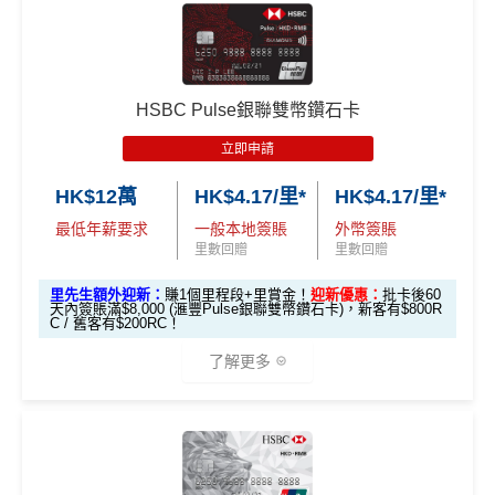
發卡後首 90 天內簽賬滿 HK$8,800，送
LOJEL
Vita 28 吋行李箱
發卡後頭90日內
HK$200 現金回贈 (只適用於
滙豐銀聯雙幣卡申請網址
：
MrMiles.hk/hsbc-unionpay-cla
簽滿HK$2,000
全日制大學/大專學生)
發卡後首 90 天內簽賬滿 HK$8,800，送
HK$800
ssic-apply
Apple Store 禮品卡
HSBC Pulse銀聯雙幣鑽石卡
里先生加碼：
申請完填Form
MrMiles.hk/hsbc-unionpa
有關迎新優惠換領短訊通知將於客戶之新卡已入賬金
發卡後首 90 天內簽賬滿 HK$8,500，送
HK$500
y-classic-form
賺1個里程段+
里賞金
❗️（由里先生派出
立即申請
額達到指定合資格零售購物交易要求後2個月內發出。
現金回贈
🎯38新會員額外里賞金#）
有關換領詳情請於收到迎新優惠換領短訊通知後參閱
學生卡
發卡後首 90 天內簽賬滿 HK$2,000，送
HK$12萬
HK$4.17/里*
HK$4.17/里*
OmyCard 手機應用程式。
HK$200 現金回贈
#每1里賞金 ≈ HK$1，可兌換FPS轉數快回贈！詳情
MrMil
最低年薪要求
一般本地簽賬
外幣簽賬
如客戶選擇 HK$500 現金回贈作迎新優惠，有關回贈
es.hk/mmcredit
八達通自動增值都計迎新合資格簽賬！啫係玩
八達通
里數回贈
里數回贈
金額將於客戶之新卡已入賬金額達到指定合資格零售
銀包(舊名: O!ePay)
都食到！
購物交易要求後2個月內，以現金回贈方式存入合資格
里先生額外迎新：
賺1個里程段+里賞金！
迎新優惠：
批卡後60
天內簽賬滿$8,000 (滙豐Pulse銀聯雙幣鑽石卡)，新客有$800R
迎新優惠只適用於現在或過往6個月內未曾持有任何由
滙豐銀聯雙幣卡迎新優
全新信用
現有信用
客戶之安信信用卡賬戶內。
C / 舊客有$200RC！
安信發行之信用卡客戶
惠
卡客戶
卡客戶
了解更多
安信EarnMore 2026新條款
✅
優點
滙豐銀聯雙幣卡簽賬迎
$600「獎
$200「獎
安信啱啱出咗2026年新條款，有以下幾大重點：
新優惠*
賞錢」
賞錢」
*（基本「獎賞錢」0.4%+「
最紅自主獎賞
」2%）
容易批卡，零入息要求，
學生都申請得！
2026年加碼2%上限變做每半年咁計，每半年上限為H
🎁
迎新禮遇
「現金套現」 分期計劃
寫到明首兩年免年費，全日制大學/大專學生申請首5年
K$8萬。相對2025年嘅全年上限HK$15萬總數係多
$200「獎