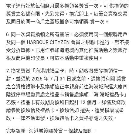
電子通行証於每個曆月最多換領各獎賞一次。可 供換領的
獎賞之名額有限，先到先得，換完即止。每筆合資格交易
及同日於同一商戶之簽賬最多可換領獎 賞一次。
6. 同一次獎賞換領之所有簽賬，必須使用同一個銀聯用戶
及同一個 HARBOUR CITYZEN 會員之銀聯卡進行，恕不接
受分拆單據。已用作參加海港城內其他推廣活動之簽賬存
根及商戶機印發票，可於本活動中重複使用。
7. 換領獎賞「海港城禮品卡」時，顧客將獲發換領信一
封，並須於 2026 年 7 月 31 日或之前，憑換領有關 獎賞
之合資格銀聯卡及換領信正本親身前往海港城海運大廈四
階近停車場繳費處之禮品卡銷售處換領「海 港城禮品卡」
乙張。禮品卡有效期為換領日起計 12 個月，詳情及條款
請參閱換領信及禮品卡。換領信如 遺失、遭受損壞或塗
改，一律不獲重發，換領禮品卡之資格亦隨之失效。
完整銀聯 ‧ 海港城簽賬獎賞 – 條款及細則：