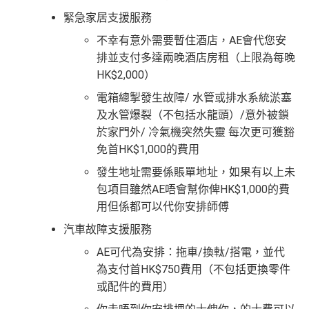
緊急家居支援服務
不幸有意外需要暫住酒店，AE會代您安
排並支付多達兩晚酒店房租（上限為每晚
HK$2,000）
電箱總掣發生故障/ 水管或排水系統淤塞
及水管爆裂（不包括水龍頭）/意外被鎖
於家門外/ 冷氣機突然失靈 每次更可獲豁
免首HK$1,000的費用
發生地址需要係賬單地址，如果有以上未
包項目雖然AE唔會幫你俾HK$1,000的費
用但係都可以代你安排師傅
汽車故障支援服務
AE可代為安排：拖車/換軚/搭電，並代
為支付首HK$750費用（不包括更換零件
或配件的費用）