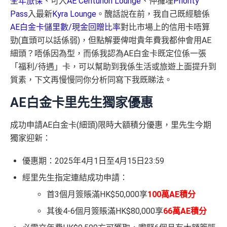
全年旅保
、可入
AE Centurion Lounge
、仲攞埋
Priority
Pass
入最新
Kyra Lounge
。醜話說在前，我自己既經驗係
AE白金卡儲里數/現金回贈比率
對比市場上的信用卡唔算
勁(直頭可以話係弱)，但點解要俾咁貴年費我都仲會用AE
細頭？唔係因為型，而係我認為AE白金卡既定位係一張
「福利/待遇」卡，可以幫助到我係生活或旅遊上面提升到
質素，下文再慢慢同你分析同寫下我既睇法。
AE白金卡里先生獨家優惠
成功申請AE白金卡(細頭)限時大額積分優惠，里先生今期
獨家迎新：
優惠期：2025年4月1日至4月15日23:59
經里先生指定連結成功申請：
首3個月簽賬滿HK$50,000享
100萬AE積分
其後4-6個月簽賬滿HK$80,000享
66萬AE積分