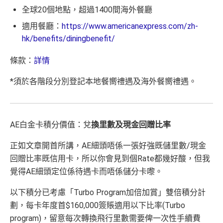
全球20個地點，超過1400間海外餐廳
適用餐廳：
https://www.americanexpress.com/zh-
hk/benefits/diningbenefit/
條款：
詳情
*須於各階段分別登記本地餐嚮禮遇及海外餐嚮禮遇。
AE白金卡積分價值：兌
換里數及現金回贈比率
正如文章開首所講，AE細頭唔係一張好強既儲里數/現金
回贈比率既信用卡，所以你會見到個Rate都幾好酸，但我
覺得AE細頭定位係待遇卡而唔係儲分卡嚟。
以下積分已考慮「Turbo Program加倍加賞」雙倍積分計
劃，每卡年度首$160,000簽賬適用以下比率(Turbo
program)，留意每次轉換飛行里數需要俾一次性手續費