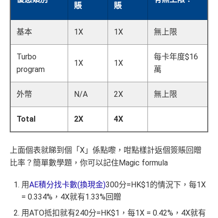
賬
賬
基本
1X
1X
無上限
Turbo
每卡年度$16
1X
1X
program
萬
外幣
N/A
2X
無上限
Total
2X
4X
上面個表就睇到個「X」係點嚟，咁點樣計返個簽賬回贈
比率？簡單數學題，你可以記住Magic formula
用
AE積分找卡數(換現金)
300分=HK$1的情況下，每1X
= 0.334%，4X就有1.33%回贈
用ATO抵扣就有240分=HK$1，每1X = 0.42%，4X就有