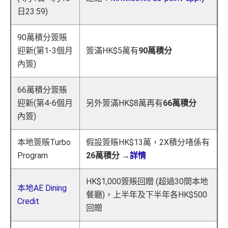
日23:59)
90萬積分簽賬
迎新(第1-3個月
簽滿HK$5萬有
90萬積分
內簽)
66萬積分簽賬
迎新(第4-6個月
另外簽滿HK$8萬再有
66萬積分
內簽)
本地簽賬Turbo
假設簽賬HK$13萬，2X積分啫係有
Program
26萬積分 →
詳情
HK$1,000簽賬回贈 (超過30間本地
本地AE Dining
餐廳)，上半年及下半年各HK$500
Credit
回贈