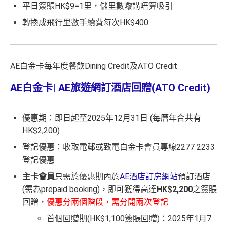
平日簽賬HK$9=1里，儲里數嚟講唔算吸引
轉換成飛行里數手續費每次HK$400
AE白金卡每年度餐飲Dining Credit及ATO Credit
AE白金卡|
AE旅遊網訂酒店回贈(ATO Credit)
優惠期：即日起至2025年12月31日 (每曆年合共有
HK$2,200)
登記優惠：收取電郵或致電白金卡會員專線2277 2233
登記優惠
主卡會員
只需於優惠期內於
AE酒店訂房網站
預訂酒店
(需為prepaid booking)，即可獲得高達
HK$2,200
之簽賬
回贈，
優惠分兩個階段，需分開兩次登記
首個回贈期(HK$1,100簽賬回贈)：2025年1月7