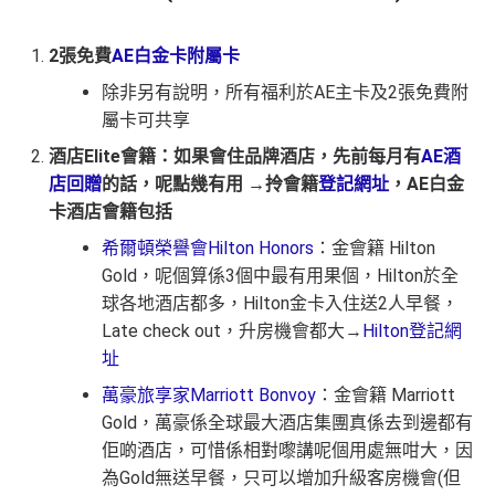
2張免費
AE白金卡附屬卡
除非另有說明，所有福利於AE主卡及2張免費附
屬卡可共享
酒店Elite會籍：如果會住品牌酒店，先前每月有
AE酒
店回贈
的話，呢點幾有用 →拎會籍
登記網址
，AE白金
卡酒店會籍包括
希爾頓榮譽會Hilton Honors
：金會籍 Hilton
Gold，呢個算係3個中最有用果個，Hilton於全
球各地酒店都多，Hilton金卡入住送2人早餐，
Late check out，升房機會都大→
Hilton登記網
址
萬豪旅享家Marriott Bonvoy
：金會籍 Marriott
Gold，萬豪係全球最大酒店集團真係去到邊都有
佢啲酒店，可惜係相對嚟講呢個用處無咁大，因
為Gold無送早餐，只可以增加升級客房機會(但