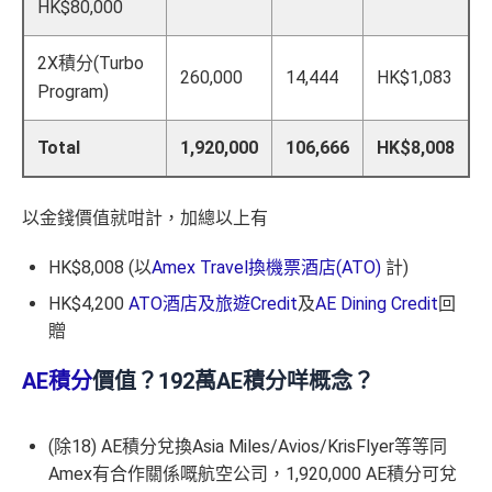
HK$80,000
2X積分(Turbo
260,000
14,444
HK$1,083
Program)
Total
1,920,000
106,666
HK$8,008
以金錢價值就咁計，加總以上有
HK$8,008 (以
Amex Travel換機票酒店(ATO)
計)
HK$4,200
ATO酒店及旅遊Credit
及
AE Dining Credit
回
贈
AE積分
價值？192萬AE積分咩概念？
(除18) AE積分兌換Asia Miles/Avios/KrisFlyer等等同
Amex有合作關係嘅航空公司，1,920,000 AE積分可兌