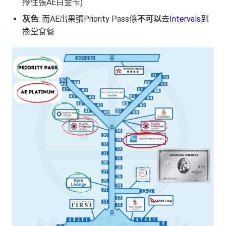
拎住張AE白金卡)
灰色
: 而AE出果張Priority Pass係
不可以
去
Intervals
到
換堂食餐