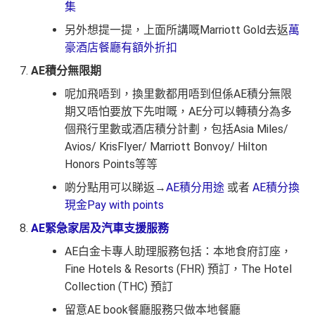
集
另外想提一提，上面所講嘅Marriott Gold去返
萬
豪酒店餐廳有額外折扣
AE積分無限期
呢加飛唔到，換里數都用唔到但係AE積分無限
期又唔怕要放下先咁嘅，AE分可以轉積分為多
個飛行里數或酒店積分計劃，包括Asia Miles/
Avios/ KrisFlyer/ Marriott Bonvoy/ Hilton
Honors Points等等
啲分點用可以睇返→
AE積分用途
或者
AE積分換
現金Pay with points
AE緊急家居及汽車支援服務
AE白金卡專人助理服務包括：本地食府訂座，
Fine Hotels & Resorts (FHR) 預訂，The Hotel
Collection (THC) 預訂
留意AE book餐廳服務只做本地餐廳