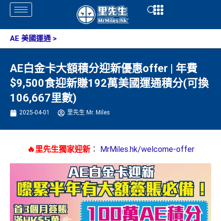
Skip
Open
Open
to
content
AE 美國運通
>
AE白金卡大額積分迎新優惠offer | 年費
$9,500食迎新賺192萬美國運通積分(可換
106,667里數)
2025-04-01
里先生 Mr. Miles
🔥里先生獨家迎新
：
MrMiles.hk/welcome-offer