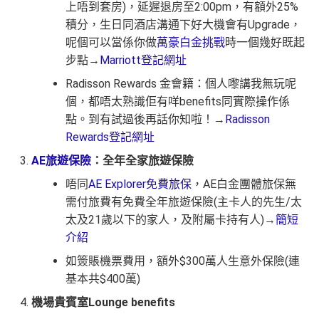
上唔到套房)，延遲退房至2:00pm，有額外25%
積分，生日同酒店溝通下好大機會有Upgrade，
呢個可以當係你做
萬豪白金挑戰
時一個幾好既起
步點→
Marriott登記網址
Radisson Rewards 金會籍：個人嚟講我無玩呢
個，都唔太熟識佢有咩benefits同實際操作係
點。到有試過後再話你知啦！→
Radisson
Rewards登記網址
AE旅遊保險
：全年全家旅遊保險
唔同
AE Explorer免費旅保
，AE白金團體旅保無
需付旅費有免費全年旅遊保險(主卡人的先生/太
太及21歲以下的家人，及附屬卡持有人)→
簡短
介紹
如簽賬機票費用，額外$300萬人生意外保險(連
基本共$400萬)
機場貴賓室Lounge benefits