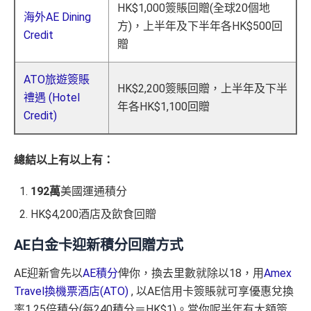
HK$1,000簽賬回贈(全球20個地
海外AE Dining
方)，上半年及下半年各HK$500回
Credit
贈
ATO旅遊簽賬
HK$2,200簽賬回贈，上半年及下半
禮遇 (Hotel
年各HK$1,100回贈
Credit)
總結以上有以上有：
192萬
美國運通積分
HK$4,200酒店及飲食回贈
AE白金卡迎新積分回贈方式
AE迎新會先以
AE積分
俾你，換去里數就除以18，用
Amex
Travel換機票酒店(ATO)
, 以AE信用卡簽賬就可享優惠兌換
率1.25倍積分(每240積分＝HK$1)。當你呢半年有大額簽