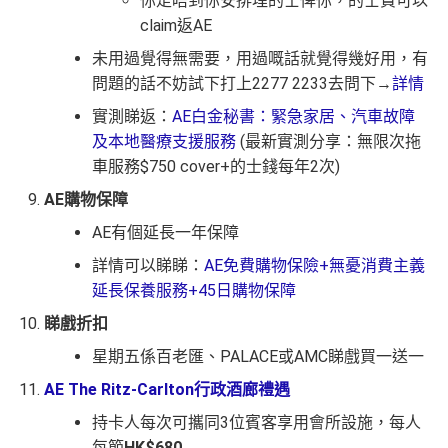
你走唔到你安排埋的士俾你，的士費可以
claim返AE
未用過覺得無需要，用過嘅話就覺得幾好用，有
問題的話不妨試下打上2277 2233去問下→
詳情
實測睇返：
AE白金秘書：緊急家居、汽車故障
及本地醫療支援服務
(最新實測分享：無限次拖
車服務$750 cover+的士錢每年2次)
AE購物保障
AE有個延長一年保障
詳情可以睇睇：
AE免費購物保險+無憂消費主義
延長保養服務+45日購物保障
睇戲折扣
星期五係百老匯、PALACE或AMC睇戲買一送一
AE The Ritz-Carlton行政酒廊禮遇
持卡人每次可攜同3位賓客享用會所設施，每人
每節
HK$680