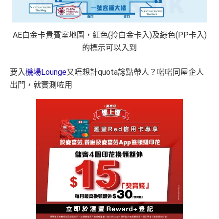
AE白金卡貴賓室地圖，紅色(拎白金卡入)及綠色(PP卡入)
的標示可以入到
要入
機場Lounge
又唔想計quota諗點帶人？啱啱同屋企人
出門，就實測咗用