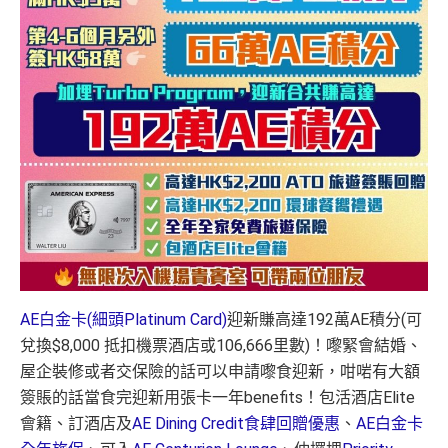
AE白金卡(細頭Platinum Card)
迎新賺高達192萬AE積分(可
兌換$8,000 抵扣機票酒店或106,666里數)！
嚟緊會結婚、
屋企裝修或者交保險的話可以申請嚟食迎新，咁啱有大額
簽賬的話當食完迎新用張卡一年benefits！
包活酒店Elite
會籍、訂酒店及
AE Dining Credit食肆回贈優惠
、
AE白金卡