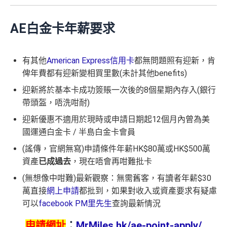
AE白金卡
年薪要求
有其他
American Express信用卡
都無問題照有迎新，肯
俾年費都有迎新變相買里數(未計其他benefits)
迎新將於基本卡成功簽賬一次後的8個星期內存入(銀行
帶頭盔，唔洗咁耐)
迎新優惠不適用於現時或申請日期起12個月內曾為美
國運通白金卡 / 半島白金卡會員
(謠傳，官網無寫)申請條件年薪HK$80萬或HK$500萬
資產
已成過去
，現在唔會再咁難批卡
(無想像中咁難)最新觀察：無需舊客，有讀者年薪$30
萬直接
網上申請
都批到，如果對收入或資產要求有疑慮
可以
facebook PM里先生
查詢最新情況
申請網址
：
MrMiles.hk/ae-point-apply/