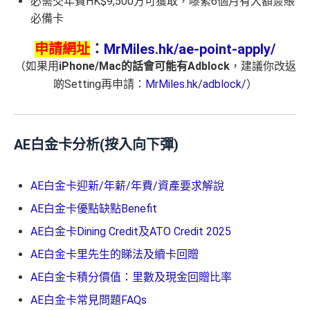
必需交年費HK$9,500方可獲取，嚟緊6個月有大額簽賬
必備卡
申請網址
：
MrMiles.hk/ae-point-apply/
（如果用
iPhone/Mac的話會可能有Adblock
，建議你改返
啲Setting再申請：
MrMiles.hk/adblock/
）
AE白金卡分析(按入向下彈)
AE白金卡迎新/年薪/年費/資產要求解說
AE白金卡優點缺點Benefit
AE白金卡Dining Credit及ATO Credit 2025
AE白金卡里先生的睇法及續卡回贈
AE白金卡積分價值：里數及現金回贈比率
AE白金卡常見問題FAQs