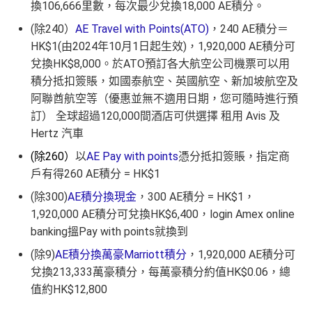
換106,666里數，每次最少兌換18,000 AE積分。
(除240）
AE Travel with Points(ATO)
，240 AE積分＝
HK$1(由2024年10月1日起生效)，1,920,000 AE積分可
兌換HK$8,000。於ATO預訂各大航空公司機票可以用
積分抵扣簽賬，如國泰航空、英國航空、新加坡航空及
阿聯酋航空等（優惠並無不適用日期，您可隨時進行預
訂） 全球超過120,000間酒店可供選擇 租用 Avis 及
Hertz 汽車
(除260）
以
AE Pay with points
憑分抵扣簽賬，指定商
戶有得260 AE積分 = HK$1
(除300)
AE積分換現金
，300 AE積分 = HK$1，
1,920,000 AE積分可兌換HK$6,400，login Amex online
banking搵Pay with points就換到
(除9)
AE積分換萬豪Marriott積分
，1,920,000 AE積分可
兌換213,333萬豪積分，每萬豪積分約值HK$0.06，總
值約HK$12,800