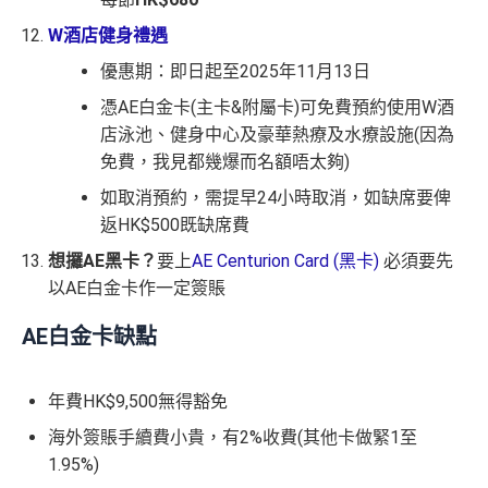
W酒店健身禮遇
優惠期：即日起至2025年11月13日
憑AE白金卡(主卡&附屬卡)可免費預約使用W酒
店泳池、健身中心及豪華熱療及水療設施(因為
免費，我見都幾爆而名額唔太夠)
如取消預約，需提早24小時取消，如缺席要俾
返HK$500既缺席費
想攞AE黑卡？
要上
AE Centurion Card (黑卡)
必須要先
以AE白金卡作一定簽賬
AE白金卡
缺點
年費HK$9,500無得豁免
海外簽賬手續費小貴，有2%收費(其他卡做緊1至
1.95%)