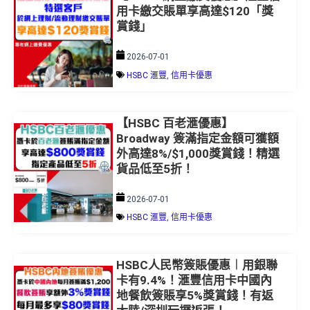
滙豐信用卡 adidas優惠︱HSBC
信用卡於adidas網上商店買滿
$1,000即減$300！
2025-11-02
HSBC 滙豐
,
信用卡優惠
,
優惠碼-網購折扣
代碼
【HSBC 淘寶優惠】淘寶雙11
用滙豐信用卡簽賬 享$60現金回
贈/立減人民幣28元優惠！
2025-11-02
HSBC 滙豐
,
信用卡優惠
【HSBC 友和優惠】滙豐信用卡
於友和YOHO簽賬滿HK$2,000